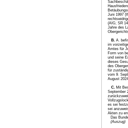
Sachbeschäd
Hausfrieden
Betäubungsm
Juni 1997 (
rechtswidri
(AIG; SR 142
Jahre des La
Obergericht
B.
A. befi
im vorzeiti
Amtes für J
Form von be
und seine En
dieses Gesu
des Obergeri
für zuständi
vom 9. Sept
August 2024
C.
Mit Bes
September 2
zurückzuwei
Vollzugslock
es sei fest
sei anzuwei
Akten zu ent
Das Bunde
(Auszug)