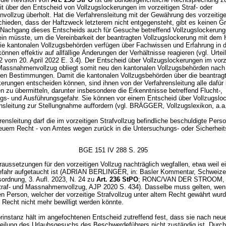
it über den Entscheid von Vollzugslockerungen im vorzeitigen Straf- oder
ollzug überholt. Hat die Verfahrensleitung mit der Gewährung des vorzeitig
schieden, dass der Haftzweck letzterem nicht entgegensteht, gibt es keinen G
 Nachgang dieses Entscheids auch für Gesuche betreffend Vollzugslockerun
ein müsste, um die Vereinbarkeit der beantragten Vollzugslockerung mit dem
Die kantonalen Vollzugsbehörden verfügen über Fachwissen und Erfahrung in 
önnen effektiv auf allfällige Änderungen der Verhältnisse reagieren (vgl. Urteil
 vom 20. April 2022 E. 3.4). Der Entscheid über Vollzugslockerungen im vorz
 Massnahmenvollzug obliegt somit neu den kantonalen Vollzugsbehörden nac
len Bestimmungen. Damit die kantonalen Vollzugsbehörden über die beantrag
erungen entscheiden können, sind ihnen von der Verfahrensleitung alle dafür
n zu übermitteln, darunter insbesondere die Erkenntnisse betreffend Flucht-,
gs- und Ausführungsgefahr. Sie können vor einem Entscheid über Vollzugslo
ensleitung zur Stellungnahme auffordern (vgl. BRÄGGER, Vollzugslexikon, a.a
rensleitung darf die im vorzeitigen Strafvollzug befindliche beschuldigte Pers
euem Recht - von Amtes wegen zurück in die Untersuchungs- oder Sicherheit
BGE 151 IV 288 S. 295
aussetzungen für den vorzeitigen Vollzug nachträglich wegfallen, etwa weil e
efahr aufgetaucht ist (ADRIAN BERLINGER, in: Basler Kommentar, Schweize
sordnung, 3. Aufl. 2023, N. 24 zu
Art. 236 StPO
; RONC/VAN DER STROOM, 
Straf- und Massnahmenvollzug, AJP 2020 S. 434). Dasselbe muss gelten, wen
n Person, welcher der vorzeitige Strafvollzug unter altem Recht gewährt wurd
Recht nicht mehr bewilligt werden könnte.
rinstanz hält im angefochtenen Entscheid zutreffend fest, dass sie nach ne
rteilung des Urlaubsgesuchs des Beschwerdeführers nicht zuständig ist. Durc