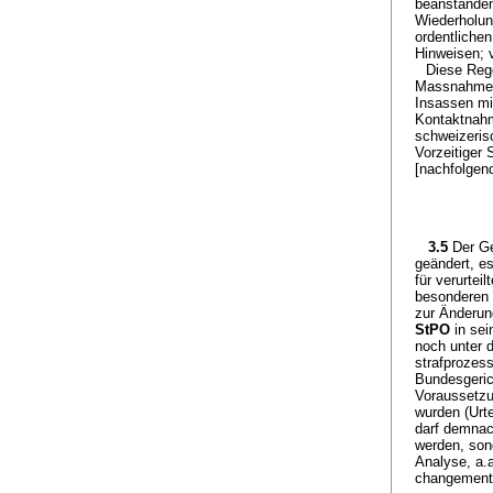
beanstanden
Wiederholun
ordentlichen
Hinweisen; 
Diese Rege
Massnahmenv
Insassen mi
Kontaktnah
schweizerisc
Vorzeitiger 
[nachfolgend
3.5
Der G
geändert, e
für verurtei
besonderen 
zur Änderun
StPO
in sei
noch unter 
strafprozes
Bundesgeric
Voraussetzu
wurden (Urt
darf demnach
werden, son
Analyse, a
changements