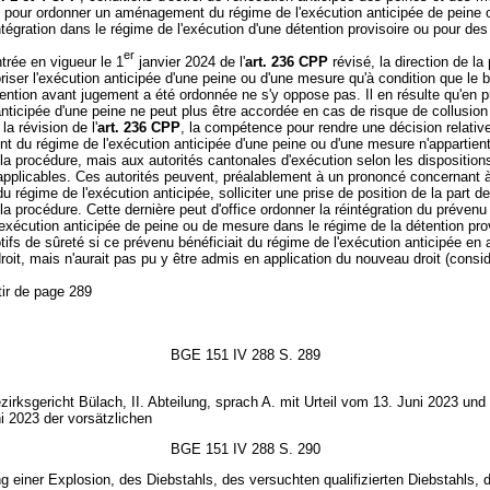
pour ordonner un aménagement du régime de l'exécution anticipée de peine 
tégration dans le régime de l'exécution d'une détention provisoire ou pour des
er
ntrée en vigueur le 1
janvier 2024 de l'
art. 236 CPP
révisé, la direction de la
riser l'exécution anticipée d'une peine ou d'une mesure qu'à condition que le 
tention avant jugement a été ordonnée ne s'y oppose pas. Il en résulte qu'en p
anticipée d'une peine ne peut plus être accordée en cas de risque de collusion
la révision de l'
art. 236 CPP
, la compétence pour rendre une décision relativ
du régime de l'exécution anticipée d'une peine ou d'une mesure n'appartient
 la procédure, mais aux autorités cantonales d'exécution selon les disposition
applicables. Ces autorités peuvent, préalablement à un prononcé concernant 
u régime de l'exécution anticipée, solliciter une prise de position de la part de
 la procédure. Cette dernière peut d'office ordonner la réintégration du prévenu
exécution anticipée de peine ou de mesure dans le régime de la détention pro
ifs de sûreté si ce prévenu bénéficiait du régime de l'exécution anticipée en 
droit, mais n'aurait pas pu y être admis en application du nouveau droit (consid
tir de page 289
BGE 151 IV 288 S. 289
irksgericht Bülach, II. Abteilung, sprach A. mit Urteil vom 13. Juni 2023 und
i 2023 der vorsätzlichen
BGE 151 IV 288 S. 290
 einer Explosion, des Diebstahls, des versuchten qualifizierten Diebstahls, 