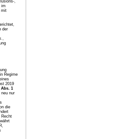
lusions-,
 im
 mit
richtet,
n der
s.
,
nung
gung
ein Regime
 eines
ust 2019
 Abs. 1
 neu nur
as
on die
ndert
m Recht
ewährt
R,
s