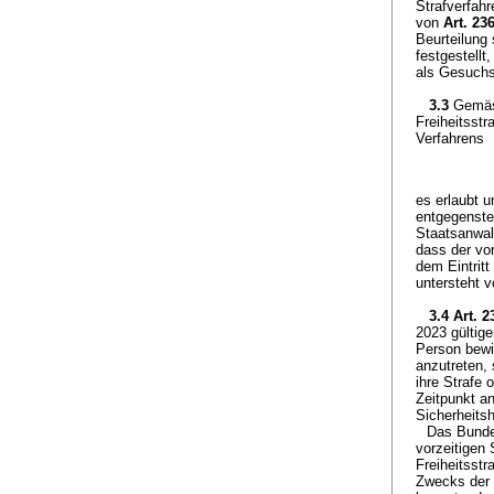
Strafverfah
von
Art. 23
Beurteilung
festgestell
als Gesuchs
3.3
Gemä
Freiheitsstr
Verfahrens
es erlaubt 
entgegensteh
Staatsanwal
dass der vo
dem Eintritt
untersteht 
3.4
Art. 
2023 gültig
Person bewi
anzutreten, 
ihre Strafe 
Zeitpunkt a
Sicherheitsh
Das Bunde
vorzeitigen
Freiheitsst
Zwecks der 