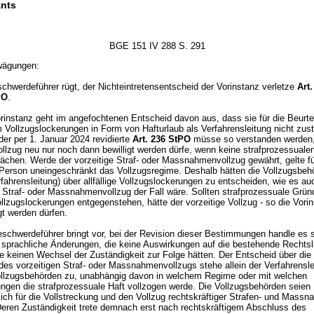
nts
BGE 151 IV 288 S. 291
wägungen:
chwerdeführer rügt, der Nichteintretensentscheid der Vorinstanz verletze
Art
PO
.
rinstanz geht im angefochtenen Entscheid davon aus, dass sie für die Beurte
Vollzugslockerungen in Form von Hafturlaub als Verfahrensleitung nicht zustä
der per 1. Januar 2024 revidierte
Art. 236 StPO
müsse so verstanden werden,
ollzug neu nur noch dann bewilligt werden dürfe, wenn keine strafprozessual
ächen. Werde der vorzeitige Straf- oder Massnahmenvollzug gewährt, gelte fü
 Person uneingeschränkt das Vollzugsregime. Deshalb hätten die Vollzugsbeh
rfahrensleitung) über allfällige Vollzugslockerungen zu entscheiden, wie es a
n Straf- oder Massnahmenvollzug der Fall wäre. Sollten strafprozessuale Grün
Vollzugslockerungen entgegenstehen, hätte der vorzeitige Vollzug - so die Vorin
igt werden dürfen.
schwerdeführer bringt vor, bei der Revision dieser Bestimmungen handle es 
m sprachliche Änderungen, die keine Auswirkungen auf die bestehende Rechts
e keinen Wechsel der Zuständigkeit zur Folge hätten. Der Entscheid über die
des vorzeitigen Straf- oder Massnahmenvollzugs stehe allein der Verfahrensl
ollzugsbehörden zu, unabhängig davon in welchem Regime oder mit welchen
ngen die strafprozessuale Haft vollzogen werde. Die Vollzugsbehörden seien
lich für die Vollstreckung und den Vollzug rechtskräftiger Strafen- und Mass
Deren Zuständigkeit trete demnach erst nach rechtskräftigem Abschluss des