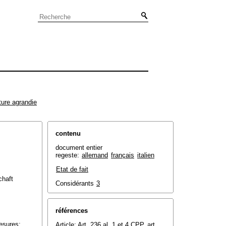
ture agrandie
contenu
document entier
regeste:
allemand
français
italien
Etat de fait
chaft
Considérants
3
références
mesures;
Article:
Art. 236 al. 1 et 4 CPP
, art.