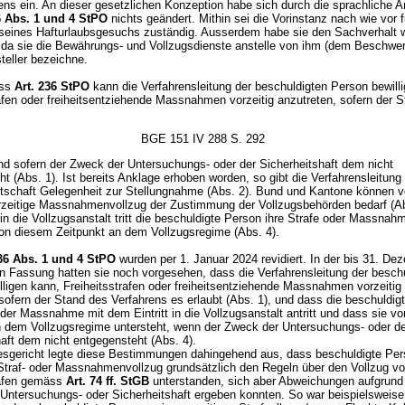
rens ein. An dieser gesetzlichen Konzeption habe sich durch die sprachliche
6 Abs. 1 und 4 StPO
nichts geändert. Mithin sei die Vorinstanz nach wie vor f
 seines Hafturlaubsgesuchs zuständig. Ausserdem habe sie den Sachverhalt wi
t, da sie die Bewährungs- und Vollzugsdienste anstelle von ihm (dem Beschwer
teller bezeichne.
ss
Art. 236 StPO
kann die Verfahrensleitung der beschuldigten Person bewilli
afen oder freiheitsentziehende Massnahmen vorzeitig anzutreten, sofern der 
BGE 151 IV 288 S. 292
und sofern der Zweck der Untersuchungs- oder der Sicherheitshaft dem nicht
t (Abs. 1). Ist bereits Anklage erhoben worden, so gibt die Verfahrensleitung
tschaft Gelegenheit zur Stellungnahme (Abs. 2). Bund und Kantone können v
rzeitige Massnahmenvollzug der Zustimmung der Vollzugsbehörden bedarf (Ab
 in die Vollzugsanstalt tritt die beschuldigte Person ihre Strafe oder Massnah
von diesem Zeitpunkt an dem Vollzugsregime (Abs. 4).
236 Abs. 1 und 4 StPO
wurden per 1. Januar 2024 revidiert. In der bis 31. De
en Fassung hatten sie noch vorgesehen, dass die Verfahrensleitung der besch
lligen kann, Freiheitsstrafen oder freiheitsentziehende Massnahmen vorzeitig
sofern der Stand des Verfahrens es erlaubt (Abs. 1), und dass die beschuldig
oder Massnahme mit dem Eintritt in die Vollzugsanstalt antritt und dass sie v
n dem Vollzugsregime untersteht, wenn der Zweck der Untersuchungs- oder de
aft dem nicht entgegensteht (Abs. 4).
sgericht legte diese Bestimmungen dahingehend aus, dass beschuldigte Pe
 Straf- oder Massnahmenvollzug grundsätzlich den Regeln über den Vollzug v
rafen gemäss
Art. 74 ff. StGB
unterstanden, sich aber Abweichungen aufgrund
Untersuchungs- oder Sicherheitshaft ergeben konnten. So war beispielsweise