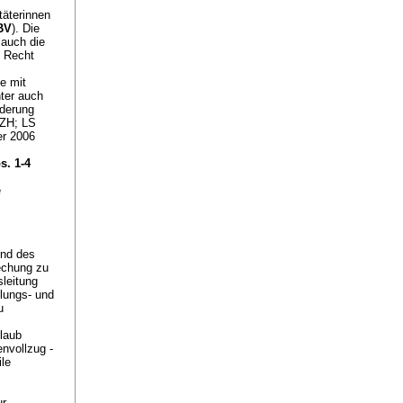
täterinnen
 BV
). Die
 auch die
m Recht
e mit
nter auch
ederung
/ZH; LS
er 2006
s. 1-4
e
end des
echung zu
sleitung
olungs- und
u
laub
envollzug -
ile
ur