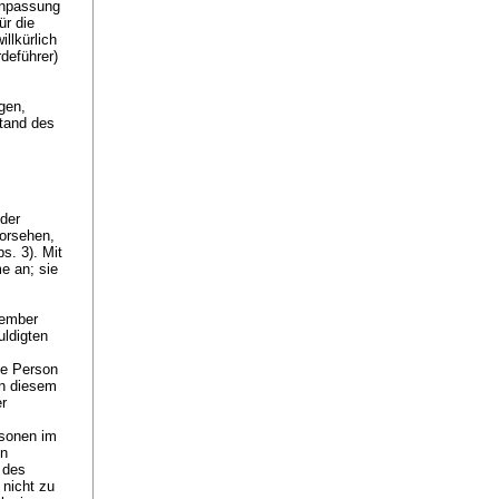
 Anpassung
ür die
llkürlich
deführer)
gen,
Stand des
 der
orsehen,
s. 3). Mit
me an; sie
zember
uldigten
te Person
on diesem
r
rsonen im
on
 des
 nicht zu