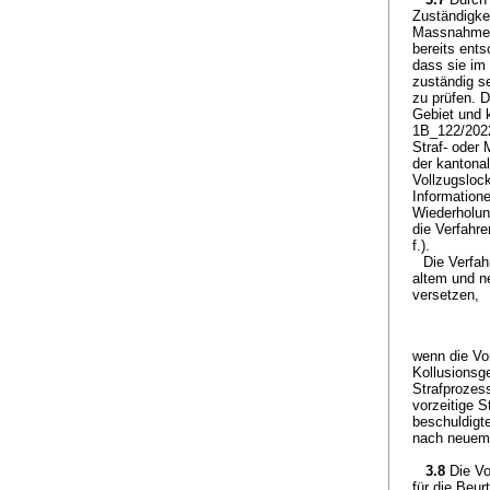
Zuständigke
Massnahmenv
bereits ent
dass sie im
zuständig s
zu prüfen. 
Gebiet und k
1B_122/2022
Straf- oder
der kantona
Vollzugslock
Informatione
Wiederholun
die Verfahr
f.).
Die Verfah
altem und n
versetzen,
wenn die Vor
Kollusionsg
Strafprozes
vorzeitige 
beschuldigte
nach neuem 
3.8
Die Vo
für die Beu