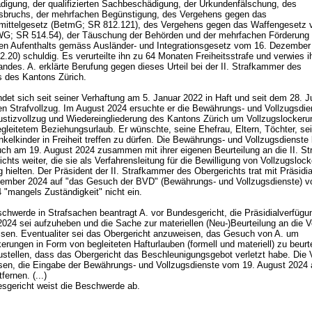
igung, der qualifizierten Sachbeschädigung, der Urkundenfälschung, des
sbruchs, der mehrfachen Begünstigung, des Vergehens gegen das
ittelgesetz (BetmG; SR 812.121), des Vergehens gegen das Waffengesetz 
WG; SR 514.54), der Täuschung der Behörden und der mehrfachen Förderung
gen Aufenthalts gemäss Ausländer- und Integrationsgesetz vom 16. Dezember
.20) schuldig. Es verurteilte ihn zu 64 Monaten Freiheitsstrafe und verwies i
ndes. A. erklärte Berufung gegen dieses Urteil bei der II. Strafkammer des
s des Kantons Zürich.
ndet sich seit seiner Verhaftung am 5. Januar 2022 in Haft und seit dem 28. J
gen Strafvollzug. Im August 2024 ersuchte er die Bewährungs- und Vollzugsdi
ustizvollzug und Wiedereingliederung des Kantons Zürich um Vollzugslockeru
gleitetem Beziehungsurlaub. Er wünschte, seine Ehefrau, Eltern, Töchter, s
kelkinder in Freiheit treffen zu dürfen. Die Bewährungs- und Vollzugsdienste 
ch am 19. August 2024 zusammen mit ihrer eigenen Beurteilung an die II. S
chts weiter, die sie als Verfahrensleitung für die Bewilligung von Vollzugsloc
g hielten. Der Präsident der II. Strafkammer des Obergerichts trat mit Präsidi
ember 2024 auf "das Gesuch der BVD" (Bewährungs- und Vollzugsdienste) v
 "mangels Zuständigkeit" nicht ein.
chwerde in Strafsachen beantragt A. vor Bundesgericht, die Präsidialverfüg
024 sei aufzuheben und die Sache zur materiellen (Neu-)Beurteilung an die V
sen. Eventualiter sei das Obergericht anzuweisen, das Gesuch von A. um
erungen in Form von begleiteten Hafturlauben (formell und materiell) zu beurt
zustellen, dass das Obergericht das Beschleunigungsgebot verletzt habe. Die 
sen, die Eingabe der Bewährungs- und Vollzugsdienste vom 19. August 2024
fernen. (...)
sgericht weist die Beschwerde ab.