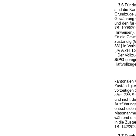
3.6
Für de
sind die Kan
Grundzüge 
Gewährung v
und den für
7B_1098/202
Hinweisen). 
für die Gew
zuständig (
331] in Ver
[JVV/ZH; LS
Der Vollzu
StPO
gerege
Haftvollzug
kantonalen 
Zuständigke
vorzeitigen
aArt. 236 St
und nicht de
Ausführungsg
entscheiden
Massnahmenv
während stra
in die Zustä
1B_142/2023
3.7
Durch