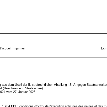
d'accueil
Imprimer
Ecri
 aus dem Urteil der II. strafrechtlichen Abteilung i.S. A. gegen Staatsanwalts
d (Beschwerde in Strafsachen)
024 vom 27. Januar 2025
l. 1 et 4 CPP
; conditions d'octroi de l'exécution anticipée des peines et des 