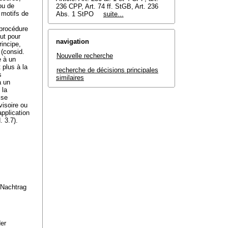
ou de
236 CPP, Art. 74 ff. StGB, Art. 236
 motifs de
Abs. 1 StPO
suite...
 procédure
but pour
navigation
rincipe,
 (consid.
Nouvelle recherche
e à un
 plus à la
recherche de décisions principales
s
similaires
à un
 la
 se
visoire ou
application
. 3.7).
 Nachtrag
der