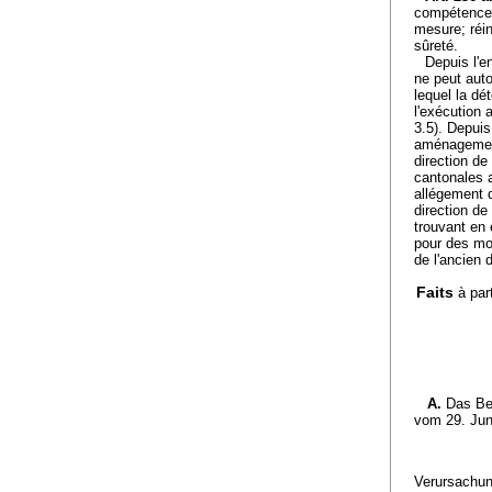
compétence 
mesure; réin
sûreté.
Depuis l'e
ne peut auto
lequel la dé
l'exécution 
3.5). Depuis 
aménagement 
direction de
cantonales 
allégement d
direction de
trouvant en 
pour des mot
de l'ancien 
Faits
à par
A.
Das Bez
vom 29. Jun
Verursachung