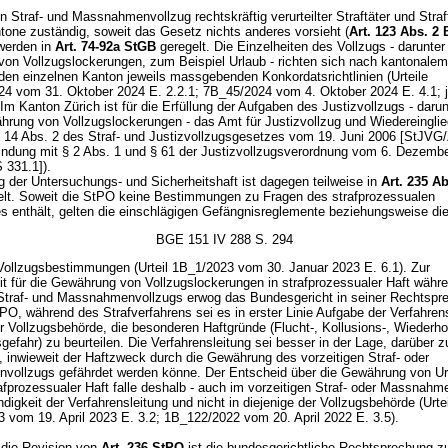
n Straf- und Massnahmenvollzug rechtskräftig verurteilter Straftäter und Straf
tone zuständig, soweit das Gesetz nichts anderes vorsieht (
Art. 123 Abs. 2
werden in
Art. 74-92a StGB
geregelt. Die Einzelheiten des Vollzugs - darunter
on Vollzugslockerungen, zum Beispiel Urlaub - richten sich nach kantonale
 den einzelnen Kanton jeweils massgebenden Konkordatsrichtlinien (Urteile
4 vom 31. Oktober 2024 E. 2.2.1; 7B_45/2024 vom 4. Oktober 2024 E. 4.1; j
Im Kanton Zürich ist für die Erfüllung der Aufgaben des Justizvollzugs - daru
ährung von Vollzugslockerungen - das Amt für Justizvollzug und Wiedereingli
§ 14 Abs. 2 des Straf- und Justizvollzugsgesetzes vom 19. Juni 2006 [StJVG
bindung mit § 2 Abs. 1 und § 61 der Justizvollzugsverordnung vom 6. Dezemb
 331.1]).
g der Untersuchungs- und Sicherheitshaft ist dagegen teilweise in
Art. 235 Ab
lt. Soweit die StPO keine Bestimmungen zu Fragen des strafprozessualen
es enthält, gelten die einschlägigen Gefängnisreglemente beziehungsweise di
BGE 151 IV 288 S. 294
Vollzugsbestimmungen (Urteil 1B_1/2023 vom 30. Januar 2023 E. 6.1). Zur
it für die Gewährung von Vollzugslockerungen in strafprozessualer Haft währ
 Straf- und Massnahmenvollzugs erwog das Bundesgericht in seiner Rechtspr
PO, während des Strafverfahrens sei es in erster Linie Aufgabe der Verfahren
r Vollzugsbehörde, die besonderen Haftgründe (Flucht-, Kollusions-, Wiederh
efahr) zu beurteilen. Die Verfahrensleitung sei besser in der Lage, darüber z
, inwieweit der Haftzweck durch die Gewährung des vorzeitigen Straf- oder
ollzugs gefährdet werden könne. Der Entscheid über die Gewährung von Ur
fprozessualer Haft falle deshalb - auch im vorzeitigen Straf- oder Massnahm
ndigkeit der Verfahrensleitung und nicht in diejenige der Vollzugsbehörde (Urte
 vom 19. April 2023 E. 3.2; 1B_122/2022 vom 20. April 2022 E. 3.5).
 die Revision von
Art. 236 StPO
ist die bundesgerichtliche Rechtsprechung z