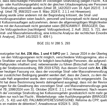
, dass beschuldigte Personen im vorzeitigen Strafvollzug (wegen Flucht-, Kol
gs- oder Ausführungsgefahr) nicht der gleichen Urlaubsregelung wie Personen
 Strafvollzug unterstellt wurden (Urteil 1B_142/2023 vom 19. April 2023 E. 3.4
vgl. Urteil 7B_958/2023 vom 8. März 2024 E. 2.1.1 mit Hinweisen).
lung wurde unter anderem mit der Begründung kritisiert, die Straf- und
ollzugsanstalten seien baulich, personell und konzeptuell nicht darauf ausge
t Kollusionsauflagen aufzunehmen, denen die allgemeingültigen Möglichkeite
me mit der Aussenwelt nicht gestattet seien (BENJAMIN F. BRÄGGER, Das
he Vollzugslexikon [nachfolgend: Vollzugslexikon], 2. Aufl. 2022, S. 721;
der
Straf- und Massnahmenvollzug, eine kritische Analyse der rechtlichen Einord
: Analyse], ZStrR 141/2023 S. 409 f.).
BGE 151 IV 288 S. 293
esetzgeber hat
Art. 236 Abs. 1 und 4 StPO
per 1. Januar 2024 in der Überle
s sei den Vollzugsorganen nicht möglich, verschiedene Vollzugsregime, also 
lte Straftäter und ein Regime für lediglich beschuldigte Personen, die aufgrund
Haftgrundes inhaftiert sind, nebeneinander zu führen (Botschaft vom 28. Aug
g der Strafprozessordnung, BBl 2019 6750). Aus diesem Grund sieht
Art. 236
ner heutigen Fassung vor, dass der vorzeitige Straf- oder Massnahmenvollzug
der zusätzlichen Bedingung gewährt werden darf, dass der Zweck, zu dem die
suale Haft angeordnet wurde, dem vorzeitigen Vollzug nicht entgegensteht. D
ht hat diese Bestimmung bereits dahingehend ausgelegt, dass mit der Revisi
ngen für die Gewährung des vorzeitigen Straf- und Massnahmenvollzugs geä
eil 7B_1098/2024 vom 31. Oktober 2024 E. 2.1.1 mit Hinweisen). Nach neue
 der vorzeitige Strafvollzug bei Kollusionsgefahr grundsätzlich nicht mehr g
dern nur noch bei Flucht-, Wiederholungs- oder Ausführungsgefahr (BRÄGGE
.a.O., S. 411 und 420; PALUMBO/PERESSIN/EGOND, Réforme du CPP, quel
 en matière de détention?, Anwaltsrevue 4/2024 S. 163).