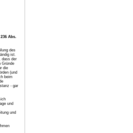
. 236 Abs.
ilung des
ndig ist.
 dass der
en Gründe
r die
örden (und
uch beim
de
stanz - gar
sich
lage und
eitung und
nahmen