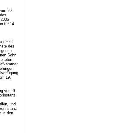
vom 20.
 des
 2005
hn für 14
uni 2022
enste des
ngen in
einen Sohn
leiteten
trafkammer
kerungen
alverfügung
om 19.
ung vom 9.
orinstanz
eilen, und
Vorinstanz
 aus den