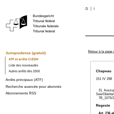
D
I
Retour à la page 
Jurisprudence (gratuit)
ATF et arrêts CrEDH
Liste des nouveautés
Chapeau
Autres arrêts dès 2000
151 IV 288
Arrêts principaux (ATF)
Recherche avancée pour abonnés
31. Auszug
Abonnements RSS
See/Oberlan
7B_1075/2
Regeste
Art. 236 a