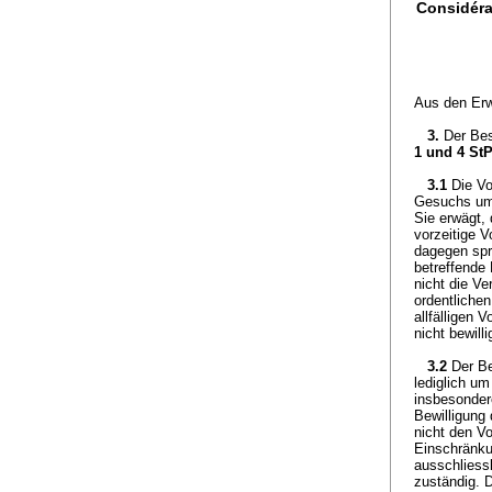
Considéra
Aus den Er
3.
Der Bes
1 und 4 St
3.1
Die Vo
Gesuchs um 
Sie erwägt, 
vorzeitige V
dagegen spr
betreffende
nicht die Ve
ordentliche
allfälligen 
nicht bewill
3.2
Der Be
lediglich u
insbesonder
Bewilligung 
nicht den V
Einschränku
ausschliess
zuständig. 