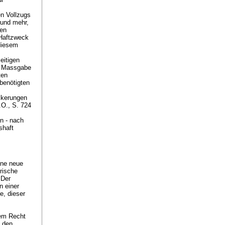
en Vollzugs
rund mehr,
gen
 Haftzweck
diesem
eitigen
h Massgabe
ten
 benötigten
ckerungen
.O., S. 724
on - nach
shaft
ine neue
rische
Der
n einer
e, dieser
uem Recht
h den