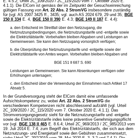
E. 4.5.2; Urteil 2C_109/2020 / 2C_115/2020 vom 7. Oktober 2020 E.
4.1.1). Die ElCom ist gemäss der im Zeitpunkt der Gesuchseinreichung
gültigen Fassung von
Art. 22 Abs. 2 StromVG
insbesondere zuständig
für (vgl. AS 2007 3425 ff., 3435; vgl. auch AS 2024 679, 29 und 35;
BGE
150 II 334
E. 4,
BGE 150 II 390
E. 4.3;
BGE 149 II 187
E. 4.4):
a. den Entscheid im Streitfall über den Netzzugang, die
Netznutzungsbedingungen, die Netznutzungstarife und -entgelte sowie
die Elektrizitätstarife. Vorbehalten bleiben Abgaben und Leistungen an
Gemeinwesen. Sie kann den Netzzugang vorsorglich verfügen;
b. die Überprüfung der Netznutzungstarife und -entgelte sowie der
Elektrizitätstarife von Amtes wegen. Vorbehalten bleiben Abgaben und
BGE 151 II 687 S. 690
Leistungen an Gemeinwesen. Sie kann Absenkungen verfügen oder
Erhöhungen untersagen;
c. den Entscheid über die Verwendung der Einnahmen nach Artikel 17
Absatz 5.
In der Grundversorgung steht der ElCom damit eine umfassende
Aufsichtskompetenz zu, wobei
Art. 22 Abs. 2 StromVG
die
verschiedenen Kompetenzen nicht abschliessend aufzählt (vgl. Urteil
2C_109/2020 / 2C_115/2020 vom 7. Oktober 2020 E. 4.1.1). Das
Stromversorgungsgesetz sieht für die Netznutzungstarife und -entgelte
sowie die Elektrizitätstarife indes keine präventive Genehmigungspflicht
vor (vgl.
BGE 138 II 465
E. 8.6.4; Urteil 2C_969/2013 / 2C_985/2013 vom
19. Juli 2014 E. 7.4; zum Begriff des Elektrizitätstarifs, der sich aus dem
Netznutzungs- und Energietarif sowie den Gebühren zusammensetzt,
siehe Urteil 2C_297/2019 vom 28. Mai 2020 E. 3, 3.2 und 7.4.1). Die