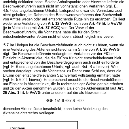
unrichtig deklariert habe. Solche Anhaltspunkte oder Hinweise lieferte die
Beschwerdeführerin auch nicht im vorinstanzlichen Verfahren (vgl. E.
4.5.7 des angefochtenen Urteils). Entsprechend war die Vorinstanz auch
nicht gehalten, im Rahmen des Beschwerdeverfahrens den Sachverhalt
von Amtes wegen oder auf entsprechende Rüge hin zu ergänzen. Es liegt
weder eine Verletzung von
Art. 12 VwVG
noch von
Art. 49 lit. b VwVG
(je in Verbindung mit
Art. 37 VGG
) vor. Der Vorwurf der
Beschwerdeführerin, die Vorinstanz habe die für den Streit
entscheidrelevanten Akten nicht erhoben, stösst folglich ins Leere.
5.7
Im Übrigen ist die Beschwerdeführerin auch nicht zu hören, wenn sie
eine Verletzung des Akteneinsichtsrechts im Sinne von
Art. 26 VwVG
rügt. Die Beschwerdeführerin verlangte im Verfahren vor der ElCom
Einsicht in Aktenstücke, die die ElCom für nicht entscheidrelevant hielt
und entsprechend von der Beschwerdegegnerin auch nicht einforderte
(vgl. E. 6 des angefochtenen Urteils; vgl. auch Bst. B.a hiervor). Wie
soeben dargelegt, kam die Vorinstanz zu Recht zum Schluss, dass die
ElCom den entscheidrelevanten Sachverhalt vollständig ermittelt hatte
(vgl. E. 5.6.2 f. hiervor). Entsprechend ersuchte die Beschwerdeführerin
um Einsicht in Aktenstücke, die in rechtmässiger Weise gar nie erhoben
und zu den Akten genommen wurden. Da sich die Akteneinsicht laut
Art.
26 Abs. 1 lit. b VwVG
unter anderem auf die als Beweismittel
BGE 151 II 687 S. 699
dienenden Aktenstücke beschränkt, kann keine Verletzung des
Akteneinsichtsrechts vorliegen.
Contenu