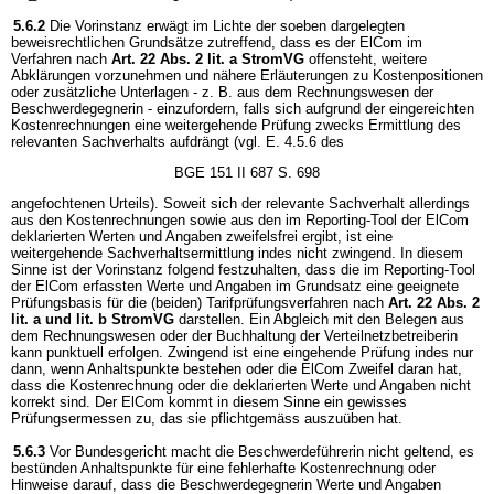
5.6.2
Die Vorinstanz erwägt im Lichte der soeben dargelegten
beweisrechtlichen Grundsätze zutreffend, dass es der ElCom im
Verfahren nach
Art. 22 Abs. 2 lit. a StromVG
offensteht, weitere
Abklärungen vorzunehmen und nähere Erläuterungen zu Kostenpositionen
oder zusätzliche Unterlagen - z. B. aus dem Rechnungswesen der
Beschwerdegegnerin - einzufordern, falls sich aufgrund der eingereichten
Kostenrechnungen eine weitergehende Prüfung zwecks Ermittlung des
relevanten Sachverhalts aufdrängt (vgl. E. 4.5.6 des
BGE 151 II 687 S. 698
angefochtenen Urteils). Soweit sich der relevante Sachverhalt allerdings
aus den Kostenrechnungen sowie aus den im Reporting-Tool der ElCom
deklarierten Werten und Angaben zweifelsfrei ergibt, ist eine
weitergehende Sachverhaltsermittlung indes nicht zwingend. In diesem
Sinne ist der Vorinstanz folgend festzuhalten, dass die im Reporting-Tool
der ElCom erfassten Werte und Angaben im Grundsatz eine geeignete
Prüfungsbasis für die (beiden) Tarifprüfungsverfahren nach
Art. 22 Abs. 2
lit. a und lit. b StromVG
darstellen. Ein Abgleich mit den Belegen aus
dem Rechnungswesen oder der Buchhaltung der Verteilnetzbetreiberin
kann punktuell erfolgen. Zwingend ist eine eingehende Prüfung indes nur
dann, wenn Anhaltspunkte bestehen oder die ElCom Zweifel daran hat,
dass die Kostenrechnung oder die deklarierten Werte und Angaben nicht
korrekt sind. Der ElCom kommt in diesem Sinne ein gewisses
Prüfungsermessen zu, das sie pflichtgemäss auszuüben hat.
5.6.3
Vor Bundesgericht macht die Beschwerdeführerin nicht geltend, es
bestünden Anhaltspunkte für eine fehlerhafte Kostenrechnung oder
Hinweise darauf, dass die Beschwerdegegnerin Werte und Angaben