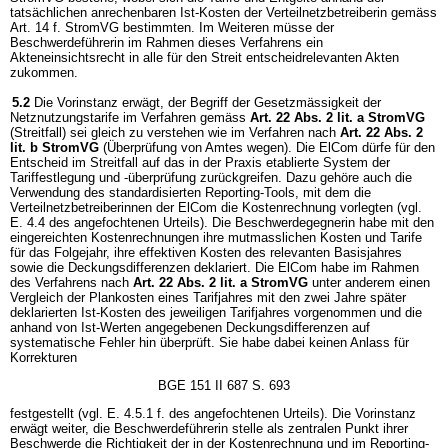
tatsächlichen anrechenbaren Ist-Kosten der Verteilnetzbetreiberin gemäss
Art. 14 f. StromVG bestimmten. Im Weiteren müsse der
Beschwerdeführerin im Rahmen dieses Verfahrens ein
Akteneinsichtsrecht in alle für den Streit entscheidrelevanten Akten
zukommen.
5.2
Die Vorinstanz erwägt, der Begriff der Gesetzmässigkeit der
Netznutzungstarife im Verfahren gemäss
Art. 22 Abs. 2 lit. a StromVG
(Streitfall) sei gleich zu verstehen wie im Verfahren nach
Art. 22 Abs. 2
lit. b StromVG
(Überprüfung von Amtes wegen). Die ElCom dürfe für den
Entscheid im Streitfall auf das in der Praxis etablierte System der
Tariffestlegung und -überprüfung zurückgreifen. Dazu gehöre auch die
Verwendung des standardisierten Reporting-Tools, mit dem die
Verteilnetzbetreiberinnen der ElCom die Kostenrechnung vorlegten (vgl.
E. 4.4 des angefochtenen Urteils). Die Beschwerdegegnerin habe mit den
eingereichten Kostenrechnungen ihre mutmasslichen Kosten und Tarife
für das Folgejahr, ihre effektiven Kosten des relevanten Basisjahres
sowie die Deckungsdifferenzen deklariert. Die ElCom habe im Rahmen
des Verfahrens nach
Art. 22 Abs. 2 lit. a StromVG
unter anderem einen
Vergleich der Plankosten eines Tarifjahres mit den zwei Jahre später
deklarierten Ist-Kosten des jeweiligen Tarifjahres vorgenommen und die
anhand von Ist-Werten angegebenen Deckungsdifferenzen auf
systematische Fehler hin überprüft. Sie habe dabei keinen Anlass für
Korrekturen
BGE 151 II 687 S. 693
festgestellt (vgl. E. 4.5.1 f. des angefochtenen Urteils). Die Vorinstanz
erwägt weiter, die Beschwerdeführerin stelle als zentralen Punkt ihrer
Beschwerde die Richtigkeit der in der Kostenrechnung und im Reporting-