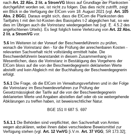
nach
Art. 22 Abs. 2 lit. a StromVG
bloss auf Grundlage der Plankosten
durchgeführt worden sei, ist nicht zu folgen. Das dies nicht zutrifft, zeigt
ein Blick in die Verfügung der ElCom vom 18. August 2021 (vgl.
Art. 105
Abs. 2 BGG
). Daraus ergibt sich, dass die ElCom die Plankosten des
Tarifjahrs t mit den Ist-Kosten des Basisjahrs t-2 abgeglichen hat, so wie
dies im Übrigen auch die Vorinstanz wiedergegeben hat (vgl. E. 4.5.2 des
angefochtenen Urteils). Es liegt folglich keine Verletzung von
Art. 22 Abs.
2 lit. a StromVG
vor.
5.6
Im Weiteren ist der Vorwurf der Beschwerdeführerin zu prüfen,
wonach die Vorinstanz den - für die Prüfung der anrechenbaren Kosten -
relevanten Sachverhalt nicht vollständig ermittelt habe. Die
Beschwerdeführerin beanstandet in diesem Zusammenhang im
Wesentlichen, dass die Vorinstanz in Bestätigung des Vorgehens der
ElCom bloss auf die von der Beschwerdegegnerin deklarierten Werte
abstellt und kein Abgleich mit der Buchhaltung der Beschwerdegegnerin
erfolgt.
5.6.1
Die Frage, ob die ElCom im Verwaltungsverfahren und in der Folge
die Vorinstanz im Beschwerdeverfahren zur Prüfung der
Gesetzmässigkeit der Tarife auf die von der Beschwerdegegnerin
deklarierten Werte und Angaben abstellen darf oder ob sie weitergehende
Abklärungen zu treffen haben, ist beweisrechtlicher Natur.
BGE 151 II 687 S. 697
5.6.1.1
Die Behörden sind verpflichtet, den Sachverhalt von Amtes
wegen abzuklären, wobei ihnen dabei verschiedene Beweismittel zur
Verfügung stehen (vgl.
Art. 12 VwVG
[i.V.m.
Art. 37 VGG
; SR 173.32];