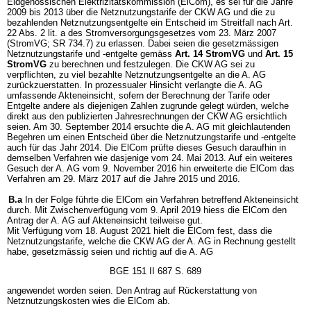
Eidgenössischen Elektrizitätskommission (ElCom), es sei für die Jahre
2009 bis 2013 über die Netznutzungstarife der CKW AG und die zu
bezahlenden Netznutzungsentgelte ein Entscheid im Streitfall nach Art.
22 Abs. 2 lit. a des Stromversorgungsgesetzes vom 23. März 2007
(StromVG; SR 734.7) zu erlassen. Dabei seien die gesetzmässigen
Netznutzungstarife und -entgelte gemäss
Art. 14 StromVG
und
Art. 15
StromVG
zu berechnen und festzulegen. Die CKW AG sei zu
verpflichten, zu viel bezahlte Netznutzungsentgelte an die A. AG
zurückzuerstatten. In prozessualer Hinsicht verlangte die A. AG
umfassende Akteneinsicht, sofern der Berechnung der Tarife oder
Entgelte andere als diejenigen Zahlen zugrunde gelegt würden, welche
direkt aus den publizierten Jahresrechnungen der CKW AG ersichtlich
seien. Am 30. September 2014 ersuchte die A. AG mit gleichlautenden
Begehren um einen Entscheid über die Netznutzungstarife und -entgelte
auch für das Jahr 2014. Die ElCom prüfte dieses Gesuch daraufhin in
demselben Verfahren wie dasjenige vom 24. Mai 2013. Auf ein weiteres
Gesuch der A. AG vom 9. November 2016 hin erweiterte die ElCom das
Verfahren am 29. März 2017 auf die Jahre 2015 und 2016.
B.a
In der Folge führte die ElCom ein Verfahren betreffend Akteneinsicht
durch. Mit Zwischenverfügung vom 9. April 2019 hiess die ElCom den
Antrag der A. AG auf Akteneinsicht teilweise gut.
Mit Verfügung vom 18. August 2021 hielt die ElCom fest, dass die
Netznutzungstarife, welche die CKW AG der A. AG in Rechnung gestellt
habe, gesetzmässig seien und richtig auf die A. AG
BGE 151 II 687 S. 689
angewendet worden seien. Den Antrag auf Rückerstattung von
Netznutzungskosten wies die ElCom ab.