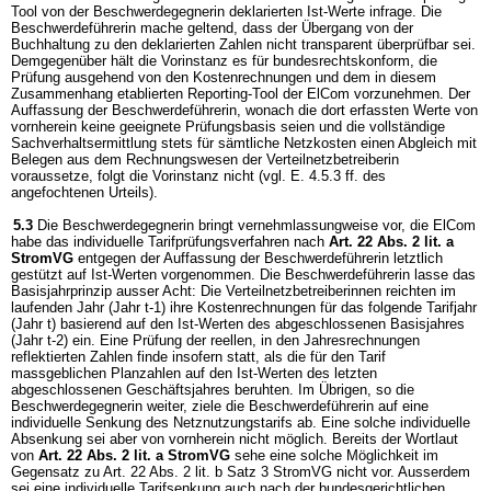
Tool von der Beschwerdegegnerin deklarierten Ist-Werte infrage. Die
Beschwerdeführerin mache geltend, dass der Übergang von der
Buchhaltung zu den deklarierten Zahlen nicht transparent überprüfbar sei.
Demgegenüber hält die Vorinstanz es für bundesrechtskonform, die
Prüfung ausgehend von den Kostenrechnungen und dem in diesem
Zusammenhang etablierten Reporting-Tool der ElCom vorzunehmen. Der
Auffassung der Beschwerdeführerin, wonach die dort erfassten Werte von
vornherein keine geeignete Prüfungsbasis seien und die vollständige
Sachverhaltsermittlung stets für sämtliche Netzkosten einen Abgleich mit
Belegen aus dem Rechnungswesen der Verteilnetzbetreiberin
voraussetze, folgt die Vorinstanz nicht (vgl. E. 4.5.3 ff. des
angefochtenen Urteils).
5.3
Die Beschwerdegegnerin bringt vernehmlassungweise vor, die ElCom
habe das individuelle Tarifprüfungsverfahren nach
Art. 22 Abs. 2 lit. a
StromVG
entgegen der Auffassung der Beschwerdeführerin letztlich
gestützt auf Ist-Werten vorgenommen. Die Beschwerdeführerin lasse das
Basisjahrprinzip ausser Acht: Die Verteilnetzbetreiberinnen reichten im
laufenden Jahr (Jahr t-1) ihre Kostenrechnungen für das folgende Tarifjahr
(Jahr t) basierend auf den Ist-Werten des abgeschlossenen Basisjahres
(Jahr t-2) ein. Eine Prüfung der reellen, in den Jahresrechnungen
reflektierten Zahlen finde insofern statt, als die für den Tarif
massgeblichen Planzahlen auf den Ist-Werten des letzten
abgeschlossenen Geschäftsjahres beruhten. Im Übrigen, so die
Beschwerdegegnerin weiter, ziele die Beschwerdeführerin auf eine
individuelle Senkung des Netznutzungstarifs ab. Eine solche individuelle
Absenkung sei aber von vornherein nicht möglich. Bereits der Wortlaut
von
Art. 22 Abs. 2 lit. a StromVG
sehe eine solche Möglichkeit im
Gegensatz zu Art. 22 Abs. 2 lit. b Satz 3 StromVG nicht vor. Ausserdem
sei eine individuelle Tarifsenkung auch nach der bundesgerichtlichen