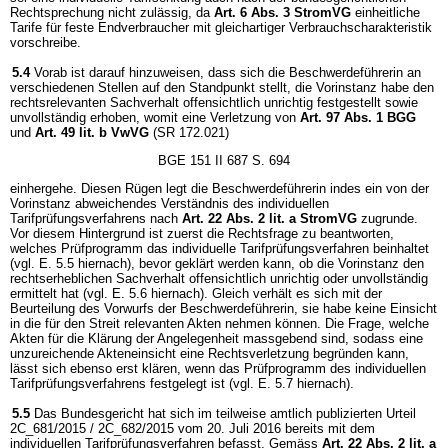
Rechtsprechung nicht zulässig, da
Art. 6 Abs. 3 StromVG
einheitliche
Tarife für feste Endverbraucher mit gleichartiger Verbrauchscharakteristik
vorschreibe.
5.4
Vorab ist darauf hinzuweisen, dass sich die Beschwerdeführerin an
verschiedenen Stellen auf den Standpunkt stellt, die Vorinstanz habe den
rechtsrelevanten Sachverhalt offensichtlich unrichtig festgestellt sowie
unvollständig erhoben, womit eine Verletzung von
Art. 97 Abs. 1 BGG
und
Art. 49 lit. b VwVG
(SR 172.021)
BGE 151 II 687 S. 694
einhergehe. Diesen Rügen legt die Beschwerdeführerin indes ein von der
Vorinstanz abweichendes Verständnis des individuellen
Tarifprüfungsverfahrens nach
Art. 22 Abs. 2 lit. a StromVG
zugrunde.
Vor diesem Hintergrund ist zuerst die Rechtsfrage zu beantworten,
welches Prüfprogramm das individuelle Tarifprüfungsverfahren beinhaltet
(vgl. E. 5.5 hiernach), bevor geklärt werden kann, ob die Vorinstanz den
rechtserheblichen Sachverhalt offensichtlich unrichtig oder unvollständig
ermittelt hat (vgl. E. 5.6 hiernach). Gleich verhält es sich mit der
Beurteilung des Vorwurfs der Beschwerdeführerin, sie habe keine Einsicht
in die für den Streit relevanten Akten nehmen können. Die Frage, welche
Akten für die Klärung der Angelegenheit massgebend sind, sodass eine
unzureichende Akteneinsicht eine Rechtsverletzung begründen kann,
lässt sich ebenso erst klären, wenn das Prüfprogramm des individuellen
Tarifprüfungsverfahrens festgelegt ist (vgl. E. 5.7 hiernach).
5.5
Das Bundesgericht hat sich im teilweise amtlich publizierten Urteil
2C_681/2015 / 2C_682/2015 vom 20. Juli 2016 bereits mit dem
individuellen Tarifprüfungsverfahren befasst. Gemäss
Art. 22 Abs. 2 lit. a