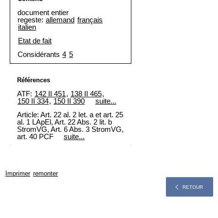
document entier
regeste:
allemand
français
italien
Etat de fait
Considérants
4
5
Références
ATF:
142 II 451
,
138 II 465
,
150 II 334
,
150 II 390
suite...
Article: Art. 22 al. 2 let. a et
art. 25
al. 1 LApEl
, Art. 22 Abs. 2 lit. b
StromVG, Art. 6 Abs. 3 StromVG,
art. 40 PCF
suite...
Imprimer
remonter
RETOUR