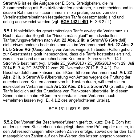
StromVG
ist es die Aufgabe der ElCom, Streitigkeiten, die im
Zusammenhang mit Elektrizitätstarifen entstehen, zu entscheiden und in
diesem Rahmen nur - aber immerhin - zu prüfen, ob die von den
Verteilnetzbetreiberinnen festgelegten Tarife gesetzmässig sind und
richtig angewendet werden (vgl.
BGE 142 II 451
E. 3.6.2 i.f.).
5.5.1
Hinsichtlich der gesetzmässigen Tarife erwägt die Vorinstanz zu
Recht, dass der Begriff der "Gesetzmässigkeit" im individuellen
Tarifprüfungsverfahren nach
Art. 22 Abs. 2 lit. a StromVG
(Streitfall)
nicht etwas anderes bedeuten kann als im Verfahren nach
Art. 22 Abs. 2
lit. b StromVG
(Überprüfung von Amtes wegen). In beiden Fällen gehört
zur Gesetzmässigkeit insbesondere, dass die Tarife kostenbasiert sind,
was sich anhand der anrechenbaren Kosten im Sinne von Art. 14 f.
StromVG bestimmt (vgl. Urteile 2C_969/2013 / 2C_985/2013 vom 19. Juli
2014 E. 7.4; 2C_367/2012 vom 20. November 2012 E. 3.4.1). Die
Beschwerdeführerin kritisiert, die ElCom führe im Verfahren nach
Art. 22
Abs. 2 lit. b StromVG
(Überprüfung von Amtes wegen) die Prüfung der
anrechenbaren Kosten anhand von Ist-Kosten durch, während sie im
individuellen Verfahren nach
Art. 22 Abs. 2 lit. a StromVG
(Streitfall) die
Tarife lediglich auf der Grundlage von Plankosten überprüfe. In diesem
Sinne habe sich die ElCom im vorinstanzlichen Verfahren auch
vernehmen lassen (vgl. E. 4.1.2 des angefochtenen Urteils).
BGE 151 II 687 S. 695
5.5.2
Der Vorwurf der Beschwerdeführerin greift zu kurz: Die ElCom hat
an der gleichen Stelle ebenso dargelegt, dass eine Prüfung der reellen, in
den Jahresrechnungen reflektierten Zahlen erfolge, soweit die für den Tarif
massgeblichen Zahlen auf den Ist-Werten des letzten abgeschlossenen