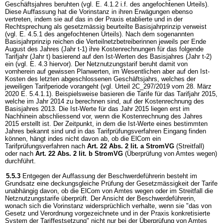
Geschäftsjahres beruhten (vgl. E. 4.1.2 i.f. des angefochtenen Urteils).
Diese Auffassung hat die Vorinstanz in ihren Erwägungen ebenso
vertreten, indem sie auf das in der Praxis etablierte und in der
Rechtsprechung als gesetzmässig beurteilte Basisjahrprinzip verweist
(vgl. E. 4.5.1 des angefochtenen Urteils). Nach dem sogenannten
Basisjahrprinzip reichen die Verteilnetzbetreiberinnen jeweils per Ende
August des Jahres (Jahr t-1) ihre Kostenrechnungen für das folgende
Tarifjahr (Jahr t) basierend auf den Ist-Werten des Basisjahres (Jahr t-2)
ein (vgl. E. 4.3 hiervor). Der Netznutzungstarif beruht damit von
vornherein auf gewissen Planwerten, im Wesentlichen aber auf den Ist-
Kosten des letzten abgeschlossenen Geschäftsjahrs, welches der
jeweiligen Tarifperiode vorangeht (vgl. Urteil 2C_297/2019 vom 28. März
2020 E. 5.4.1.1). Beispielsweise basieren die Tarife für das Tarifjahr 2015,
welche im Jahr 2014 zu berechnen sind, auf der Kostenrechnung des
Basisjahres 2013. Die Ist-Werte für das Jahr 2015 liegen erst im
Nachhinein abschliessend vor, wenn die Kostenrechnung des Jahres
2015 erstellt ist. Der Zeitpunkt, in dem die Ist-Werte eines bestimmten
Jahres bekannt sind und in das Tarifprüfungsverfahren Eingang finden
können, hängt indes nicht davon ab, ob die ElCom ein
Tarifprüfungsverfahren nach
Art. 22 Abs. 2 lit. a StromVG
(Streitfall)
oder nach
Art. 22 Abs. 2 lit. b StromVG
(Überprüfung von Amtes wegen)
durchführt.
5.5.3
Entgegen der Auffassung der Beschwerdeführerin besteht im
Grundsatz eine deckungsgleiche Prüfung der Gesetzmässigkeit der Tarife
unabhängig davon, ob die ElCom von Amtes wegen oder im Streitfall die
Netznutzungstarife überprüft. Der Ansicht der Beschwerdeführerin,
wonach sich die Vorinstanz widersprüchlich verhalte, wenn sie "das von
Gesetz und Verordnung vorgezeichnete und in der Praxis konkretisierte
System der Tariffestsetzung" nicht nur bei der Überprüfung von Amtes