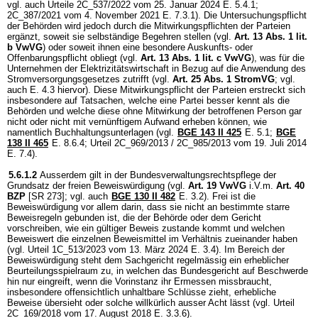
vgl. auch Urteile 2C_537/2022 vom 25. Januar 2024 E. 5.4.1;
2C_387/2021 vom 4. November 2021 E. 7.3.1). Die Untersuchungspflicht
der Behörden wird jedoch durch die Mitwirkungspflichten der Parteien
ergänzt, soweit sie selbständige Begehren stellen (vgl.
Art. 13 Abs. 1 lit.
b VwVG
) oder soweit ihnen eine besondere Auskunfts- oder
Offenbarungspflicht obliegt (vgl.
Art. 13 Abs. 1 lit. c VwVG
), was für die
Unternehmen der Elektrizitätswirtschaft in Bezug auf die Anwendung des
Stromversorgungsgesetzes zutrifft (vgl.
Art. 25 Abs. 1 StromVG
; vgl.
auch E. 4.3 hiervor). Diese Mitwirkungspflicht der Parteien erstreckt sich
insbesondere auf Tatsachen, welche eine Partei besser kennt als die
Behörden und welche diese ohne Mitwirkung der betroffenen Person gar
nicht oder nicht mit vernünftigem Aufwand erheben können, wie
namentlich Buchhaltungsunterlagen (vgl.
BGE 143 II 425
E. 5.1;
BGE
138 II 465
E. 8.6.4; Urteil 2C_969/2013 / 2C_985/2013 vom 19. Juli 2014
E. 7.4).
5.6.1.2
Ausserdem gilt in der Bundesverwaltungsrechtspflege der
Grundsatz der freien Beweiswürdigung (vgl.
Art. 19 VwVG
i.V.m.
Art. 40
BZP
[SR 273]; vgl. auch
BGE 130 II 482
E. 3.2). Frei ist die
Beweiswürdigung vor allem darin, dass sie nicht an bestimmte starre
Beweisregeln gebunden ist, die der Behörde oder dem Gericht
vorschreiben, wie ein gültiger Beweis zustande kommt und welchen
Beweiswert die einzelnen Beweismittel im Verhältnis zueinander haben
(vgl. Urteil 1C_513/2023 vom 13. März 2024 E. 3.4). Im Bereich der
Beweiswürdigung steht dem Sachgericht regelmässig ein erheblicher
Beurteilungsspielraum zu, in welchen das Bundesgericht auf Beschwerde
hin nur eingreift, wenn die Vorinstanz ihr Ermessen missbraucht,
insbesondere offensichtlich unhaltbare Schlüsse zieht, erhebliche
Beweise übersieht oder solche willkürlich ausser Acht lässt (vgl. Urteil
2C_169/2018 vom 17. August 2018 E. 3.3.6).