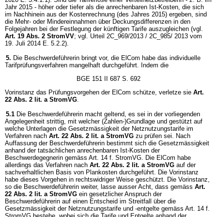
Jahr 2015 - höher oder tiefer als die anrechenbaren Ist-Kosten, die sich
im Nachhinein aus der Kostenrechnung (des Jahres 2015) ergeben, sind
die Mehr- oder Mindereinnahmen über Deckungsdifferenzen in den
Folgejahren bei der Festlegung der künftigen Tarife auszugleichen (vgl.
Art. 19 Abs. 2 StromVV
; vgl. Urteil 2C_969/2013 / 2C_985/ 2013 vom
19. Juli 2014 E. 5.2.2).
5.
Die Beschwerdeführerin bringt vor, die ElCom habe das individuelle
Tarifprüfungsverfahren mangelhaft durchgeführt. Indem die
BGE 151 II 687 S. 692
Vorinstanz das Prüfungsvorgehen der ElCom schütze, verletze sie
Art.
22 Abs. 2 lit. a StromVG
.
5.1
Die Beschwerdeführerin macht geltend, es sei in der vorliegenden
Angelegenheit strittig, mit welcher (Zahlen-)Grundlage und gestützt auf
welche Unterlagen die Gesetzmässigkeit der Netznutzungstarife im
Verfahren nach
Art. 22 Abs. 2 lit. a StromVG
zu prüfen sei. Nach
Auffassung der Beschwerdeführerin bestimmt sich die Gesetzmässigkeit
anhand der tatsächlichen anrechenbaren Ist-Kosten der
Beschwerdegegnerin gemäss Art. 14 f. StromVG. Die ElCom habe
allerdings das Verfahren nach
Art. 22 Abs. 2 lit. a StromVG
auf der
sachverhaltlichen Basis von Plankosten durchgeführt. Die Vorinstanz
habe dieses Vorgehen in rechtswidriger Weise geschützt. Die Vorinstanz,
so die Beschwerdeführerin weiter, lasse ausser Acht, dass gemäss
Art.
22 Abs. 2 lit. a StromVG
ein gesetzlicher Anspruch der
Beschwerdeführerin auf einen Entscheid im Streitfall über die
Gesetzmässigkeit der Netznutzungstarife und -entgelte gemäss Art. 14 f.
StromVG bestehe, wobei sich die Tarife und Entgelte anhand der