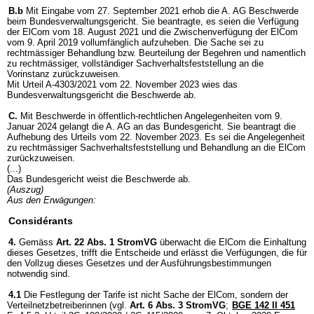
B.b
Mit Eingabe vom 27. September 2021 erhob die A. AG Beschwerde
beim Bundesverwaltungsgericht. Sie beantragte, es seien die Verfügung
der ElCom vom 18. August 2021 und die Zwischenverfügung der ElCom
vom 9. April 2019 vollumfänglich aufzuheben. Die Sache sei zu
rechtmässiger Behandlung bzw. Beurteilung der Begehren und namentlich
zu rechtmässiger, vollständiger Sachverhaltsfeststellung an die
Vorinstanz zurückzuweisen.
Mit Urteil A-4303/2021 vom 22. November 2023 wies das
Bundesverwaltungsgericht die Beschwerde ab.
C.
Mit Beschwerde in öffentlich-rechtlichen Angelegenheiten vom 9.
Januar 2024 gelangt die A. AG an das Bundesgericht. Sie beantragt die
Aufhebung des Urteils vom 22. November 2023. Es sei die Angelegenheit
zu rechtmässiger Sachverhaltsfeststellung und Behandlung an die ElCom
zurückzuweisen.
(...)
Das Bundesgericht weist die Beschwerde ab.
(Auszug)
Aus den Erwägungen:
Considérants
4.
Gemäss
Art. 22 Abs. 1 StromVG
überwacht die ElCom die Einhaltung
dieses Gesetzes, trifft die Entscheide und erlässt die Verfügungen, die für
den Vollzug dieses Gesetzes und der Ausführungsbestimmungen
notwendig sind.
4.1
Die Festlegung der Tarife ist nicht Sache der ElCom, sondern der
Verteilnetzbetreiberinnen (vgl.
Art. 6 Abs. 3 StromVG
;
BGE 142 II 451