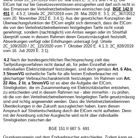
ElCom hat nur bei Gesetzesverstössen einzugreifen und darf sich nicht in
das Ermessen der Verteilnetzbetreiberinnen einmischen (vgl.
BGE 142 II
451
E. 4.5.2; Urteile 2C_297/2019 vom 28. Mai 2020 E. 3.1; 2C_367/2012
vom 20. November 2012 E. 3.4.1). Aus der gesetzlichen Konzeption der
Überwachungsfunktion der ElCom ergibt sich demnach, dass die ElCom
die von den Verteilnetzbetreiberinnen festgelegten Tarife nicht vorab
genehmigt, sondern (nachträglich) von Amtes wegen oder im Streitfall
überprüft sowie in diesem Rahmen deren Gesetzmässigkeit feststellt,
Absenkungen verfügt oder Erhöhungen untersagt (vgl. Urteile
2C_109/2020 / 2C_115/2020 vom 7. Oktober 2020 E. 4.1.3; 2C_828/2019
vom 16. Juli 2020 E. 3.1).
4.2
Nach der bundesgerichtlichen Rechtsprechung zielt das
Tarifprüfungsverfahren nicht darauf ab, für jeden Einzelfall einen
individuellen Elektrizitätstarif festzulegen, sind doch gemäss
Art. 6 Abs.
3 StromVG
einheitliche Tarife für alle festen Endverbraucher mit
gleichartiger Verbrauchscharakteristik festzulegen. Im Rahmen von
Art.
22 Abs. 2 lit. a StromVG
ist es aber die Aufgabe der ElCom,
Streitigkeiten, die im Zusammenhang mit Elektrizitätstarifen entstehen,
zu entscheiden und in diesem Rahmen nur - aber immerhin - zu prüfen,
ob die von den Verteilnetzbetreiberinnen festgelegten Tarife gesetzmässig
sind und richtig angewendet werden. Dass die Verteilnetzbetreiberinnen
Überdeckungen in der Zukunft auszugleichen haben, kann diesen
Anspruch auf Streitentscheidung durch die ElCom nicht aufheben. Denn
mit der Anordnung solcher Ausgleiche wird nicht über individuelle
Streitigkeiten zwischen der
BGE 151 II 687 S. 691
Grundversorgerin und dem Endverbraucher entschieden. Zudem kann es