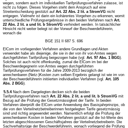
wegen, sondern auch im individuellen Tarifprüfungsverfahren zulasse, ist
nicht zu folgen. Dieses Vorgehen steht dem Anspruch auf eine
Streitentscheidung gestützt auf
Art. 22 Abs. 2 lit. a StromVG
nicht
entgegen. Vielmehr ist darin ein kohärentes Vorgehen zu erkennen, womit
unterschiedliche Prüfungsergebnisse in den beiden Verfahren nach
Art.
22 Abs. 2 lit. a und lit. b StromVG
verhindert werden. In tatsächlicher
Hinsicht nicht weiter belegt ist der Vorwurf der Beschwerdeführerin,
wonach die
BGE 151 II 687 S. 696
ElCom im vorliegenden Verfahren andere Grundlagen und Akten
verwendet habe als diejenige, die sie in der von ihr von Amtes wegen
durchgeführten Tarifprüfung beigezogen habe (vgl.
Art. 97 Abs. 1 BGG
).
Solches ist auch nicht offenkundig, zumal die ElCom im bei der
Beschwerdegegnerin von Amtes wegen durchgeführten
Tarifprüfungsverfahren für die Jahre 2009-2013 bezüglich der
anrechenbaren (Netz-)Kosten zum selben Ergebnis gelangt ist wie im von
der Beschwerdeführerin initiierten individuellen Verfahren (vgl.
Art. 105
Abs. 2 BGG
).
5.5.4
Nach dem Dargelegten decken sich die beiden
Tarifprüfungsverfahren nach
Art. 22 Abs. 2 lit. a und lit. b StromVG
mit
Bezug auf die Prüfung der Gesetzmässigkeit der Tarife. In beiden
Verfahren überprüft die ElCom unter Anwendung des Basisjahrprinzips, ob
die von den Verteilnetzbetreiberinnen festgelegten Tarife gesetzmässig
sind und richtig angewendet werden. Namentlich erfolgt die Prüfung der
anrechenbaren Kosten in beiden Verfahren gestützt auf die Ist-Werte des
letzten abgeschlossenen Geschäftsjahres der Verteilnetzbetreiberin. Die
Sachverhaltsrüge der Beschwerdeführerin, wonach vorliegend die Prüfung