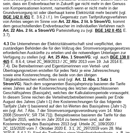
sein, dass ein Endverbraucher in Zukunft gar nicht mehr in den Genuss
von Kompensationen kommt, namentlich wenn er nicht mehr in der
Grundversorgung ist oder überhaupt keine Elektrizität mehr bezieht (vgl.
BGE 142 II 451
E. 3.6.2 i.f.). Im Gegensatz zum Tarifprüfungsverfahren
von Amtes wegen im Sinne von
Art. 22 Abs. 2 lit. b StromVG
, kommt
dem gesuchstellenden Endverbraucher im individuellen Verfahren nach
Art. 22 Abs. 2 lit. a StromVG
Parteistellung zu (vgl.
BGE 142 II 451
E.
3.7).
4.3
Die Unternehmen der Elektrizitätswirtschaft sind verpflichtet, den
zuständigen Behörden die für den Vollzug des Stromversorgungsgesetzes
erforderlichen Auskünfte zu erteilen und die notwendigen Unterlagen zur
Verfügung zu stellen (vgl.
Art. 25 Abs. 1 StromVG
; vgl. auch
BGE 138 II
465
E. 8.6.4; Urteil 2C_969/2013 / 2C_985/ 2013 vom 19. Juli 2014 E.
7.4). Die Betreiberinnen und Eigentümerinnen von Verteil- und
Übertragungsnetzen erstellen für jedes Netz je eine Jahresrechnung
sowie eine Kostenrechnung, die beide von den übrigen
Tätigkeitsbereichen entflochten sind (vgl.
Art. 11 Abs. 1 Satz 1
StromVG
). Nach dem sogenannten Basisjahrprinzip basieren die Tarife
eines Jahres auf der Kostenrechnung des letzten abgeschlossenen
Geschäftsjahres (Basisjahr), welches der Kalkulationsperiode vorausgeht.
In diesem Sinne reichen die Verteilnetzbetreiberinnen jeweils per Ende
August des Jahres (Jahr t-1) ihre Kostenrechnungen für das folgende
Tarifjahr (Jahr t) basierend auf den Ist-Werten des Basisjahres (Jahr t-2)
ein (vgl. Art. 7 Abs. 7 der Stromversorgungsverordnung vom 14. März
2008 [StromVV; SR 734.71]). Beispielsweise basieren die Tarife für das
Tarifjahr 2015, welche im Jahr 2014 zu berechnen sind, auf der
Kostenrechnung des Basisjahres 2013 (vgl. Urteile 2C_109/2020 /
2C_115/2020 vom 7. Oktober 2020 E. 3.1; 2C_297/2019 vom 28. Mai
2020 E. 5.4.1.1). Sind die Tariferlöse einer Verteilnetzbetreiberin - z. B. im