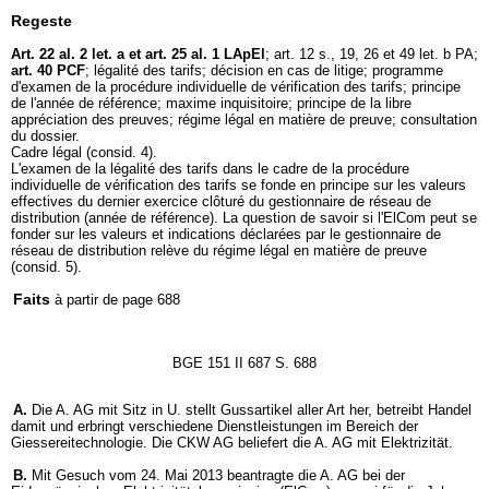
Regeste
Art. 22 al. 2 let. a et
art. 25 al. 1 LApEl
; art. 12 s., 19, 26 et 49 let. b PA;
art. 40 PCF
; légalité des tarifs; décision en cas de litige; programme
d'examen de la procédure individuelle de vérification des tarifs; principe
de l'année de référence; maxime inquisitoire; principe de la libre
appréciation des preuves; régime légal en matière de preuve; consultation
du dossier.
Cadre légal (consid. 4).
L'examen de la légalité des tarifs dans le cadre de la procédure
individuelle de vérification des tarifs se fonde en principe sur les valeurs
effectives du dernier exercice clôturé du gestionnaire de réseau de
distribution (année de référence). La question de savoir si l'ElCom peut se
fonder sur les valeurs et indications déclarées par le gestionnaire de
réseau de distribution relève du régime légal en matière de preuve
(consid. 5).
Faits
à partir de page 688
BGE 151 II 687 S. 688
A.
Die A. AG mit Sitz in U. stellt Gussartikel aller Art her, betreibt Handel
damit und erbringt verschiedene Dienstleistungen im Bereich der
Giessereitechnologie. Die CKW AG beliefert die A. AG mit Elektrizität.
B.
Mit Gesuch vom 24. Mai 2013 beantragte die A. AG bei der