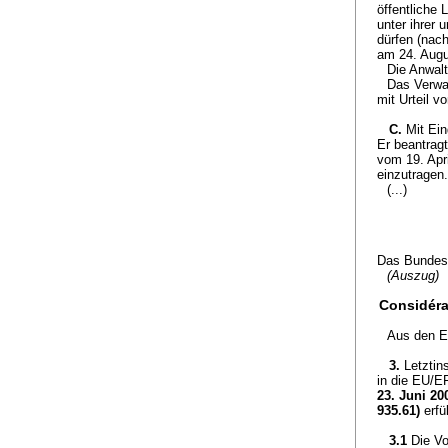
öffentliche 
unter ihrer 
dürfen (nac
am 24. Augu
Die Anwal
Das Verwa
mit Urteil v
C.
Mit Ein
Er beantrag
vom 19. Apr
einzutragen.
(...)
Das Bundesg
(Auszug)
Considéra
Aus den E
3.
Letztin
in die EU/E
23. Juni 20
935.61)
erfül
3.1
Die Vo