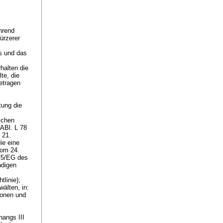
hrend
ürzerer
s und das
rhalten die
te, die
etragen
tung die
lichen
ABl. L 78
 21.
ie eine
vom 24.
8/5/EG des
ndigen
tlinie);
älten, in:
sonen und
hangs III