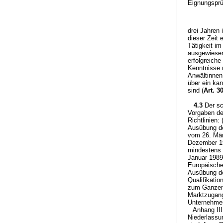
Eignungsprü
drei Jahren
dieser Zeit 
Tätigkeit i
ausgewiesen
erfolgreich
Kenntnisse
Anwältinnen
über ein ka
sind (
Art. 3
4.3
Der sc
Vorgaben de
Richtlinien:
Ausübung de
vom 26. März
Dezember 19
mindestens 
Januar 1989
Europäische
Ausübung de
Qualifikatio
zum Ganzen 
Marktzugang
Unternehmen
Anhang III
Niederlassu