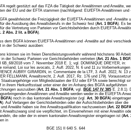
A regelt gestützt auf das FZA die Tätigkeit der Anwältinnen und Anwälte, we
aten der EU und der EFTA stammen (nachfolgend: EU/EFTA-Anwältinnen und -
FA gewährleistet die Freizügigkeit der EU/EFTA-Anwältinnen und -Anwälte un
für die Ausübung des Anwaltsberufs in der Schweiz fest (
Art. 1 BGFA
). Es b
 für die Vertretung von Parteien vor Gerichtsbehörden durch EU/EFTA-Anwälti
t. 2 Abs. 2 lit. a BGFA
).
s dem BGFA können EU/EFTA-Anwältinnen und -Anwälte auf drei verschiede
it in der Schweiz ausüben:
ens
können sie im freien Dienstleistungsverkehr während höchstens 90 Arbeit
 in der Schweiz Parteien vor Gerichtsbehörden vertreten (
Art. 21 Abs. 1 BG
eil 6B_68/2018 vom 7. November 2018 E. 1; vgl. DOMINIQUE DREYER, in:
 romand, Loi sur les avocats, 2. Aufl. 2022, N. 6 und 11 zu Vorbemerkunge
RENCE AUBRY GIRARDIN, in: Commentaire de la LTF, 3. Aufl. 2022, N. 13 
ER FELLMANN, Anwaltsrecht, 2. Aufl. 2017, Rz. 176 und 179). Voraussetzun
ie Staatsangehörige von Mitgliedstaaten der EU oder EFTA sowie berechtigt si
f in ihrem Herkunftsstaat unter einer der im Anhang des BGFA aufgeführten
chnungen auszuüben (
Art. 21 Abs. 1 BGFA
; vgl.
BGE 147 IV 385
E. 2.8.1). 
ungserbringenden Anwältinnen und Anwälte werden weder in die EU/EFTA-Anwal
8 BGFA
) noch in das kantonale Anwaltsregister (vgl.
Art. 30 BGFA
) eingetragen
A
). Auf Verlangen der Gerichtsbehörden oder der Aufsichtsbehörden über die
 und Anwälte haben sie ihre Anwaltsqualifikation nachzuweisen (
Art. 22 BGF
it Anwaltszwang sind sie verpflichtet, im Einvernehmen mit einer Anwältin od
ndeln, die oder der in einem kantonalen Anwaltsregister eingetragen ist (
Art.
en in
BGE 151 II 640 S. 644