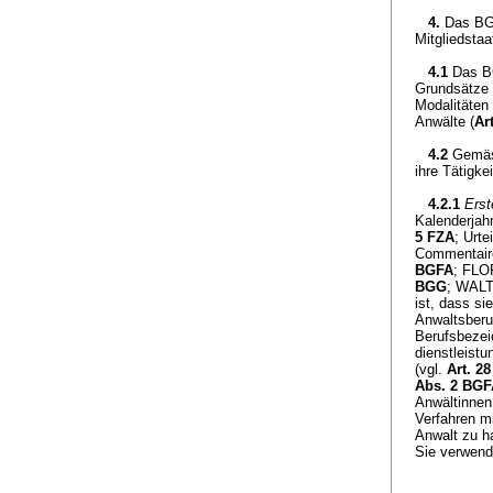
4.
Das BGF
Mitgliedsta
4.1
Das BG
Grundsätze 
Modalitäten
Anwälte (
Ar
4.2
Gemäs
ihre Tätigke
4.2.1
Erst
Kalenderjahr
5 FZA
; Urt
Commentaire
BGFA
; FLO
BGG
; WALT
ist, dass s
Anwaltsberu
Berufsbezei
dienstleist
(vgl.
Art. 2
Abs. 2 BGF
Anwältinnen
Verfahren m
Anwalt zu ha
Sie verwend