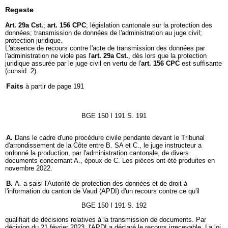
Regeste
Art. 29a Cst.
;
art. 156 CPC
; législation cantonale sur la protection des
données; transmission de données de l'administration au juge civil;
protection juridique.
L'absence de recours contre l'acte de transmission des données par
l'administration ne viole pas l'
art. 29a Cst.
, dès lors que la protection
juridique assurée par le juge civil en vertu de l'
art. 156 CPC
est suffisante
(consid. 2).
Faits
à partir de page 191
BGE 150 I 191 S. 191
A.
Dans le cadre d'une procédure civile pendante devant le Tribunal
d'arrondissement de la Côte entre B. SA et C., le juge instructeur a
ordonné la production, par l'administration cantonale, de divers
documents concernant A., époux de C. Les pièces ont été produites en
novembre 2022.
B.
A. a saisi l'Autorité de protection des données et de droit à
l'information du canton de Vaud (APDI) d'un recours contre ce qu'il
BGE 150 I 191 S. 192
qualifiait de décisions relatives à la transmission de documents. Par
décision du 21 février 2023, l'APDI a déclaré le recours irrecevable. La loi