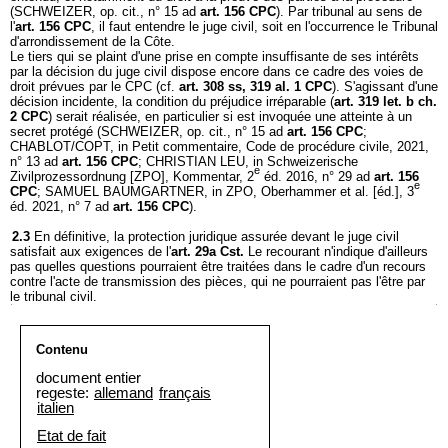
(SCHWEIZER, op. cit., n° 15 ad
art. 156 CPC
). Par tribunal au sens de
l'
art. 156 CPC
, il faut entendre le juge civil, soit en l'occurrence le Tribunal
d'arrondissement de la Côte.
Le tiers qui se plaint d'une prise en compte insuffisante de ses intérêts
par la décision du juge civil dispose encore dans ce cadre des voies de
droit prévues par le CPC (cf.
art. 308 ss, 319 al. 1 CPC
). S'agissant d'une
décision incidente, la condition du préjudice irréparable (
art. 319 let. b ch.
2 CPC
) serait réalisée, en particulier si est invoquée une atteinte à un
secret protégé (SCHWEIZER, op. cit., n° 15 ad
art. 156 CPC
;
CHABLOT/COPT, in Petit commentaire, Code de procédure civile, 2021,
n° 13 ad
art. 156 CPC
; CHRISTIAN LEU, in Schweizerische
e
Zivilprozessordnung [ZPO], Kommentar, 2
éd. 2016, n° 29 ad
art. 156
e
CPC
; SAMUEL BAUMGARTNER, in ZPO, Oberhammer et al. [éd.], 3
éd. 2021, n° 7 ad
art. 156 CPC
).
2.3
En définitive, la protection juridique assurée devant le juge civil
satisfait aux exigences de l'
art. 29a Cst.
Le recourant n'indique d'ailleurs
pas quelles questions pourraient être traitées dans le cadre d'un recours
contre l'acte de transmission des pièces, qui ne pourraient pas l'être par
le tribunal civil.
Contenu
document entier
regeste:
allemand
français
italien
Etat de fait