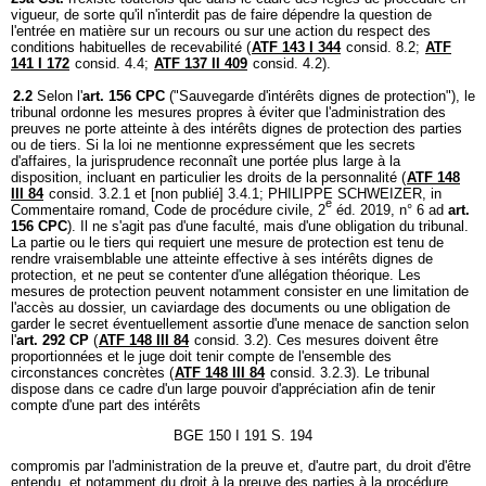
vigueur, de sorte qu'il n'interdit pas de faire dépendre la question de
l'entrée en matière sur un recours ou sur une action du respect des
conditions habituelles de recevabilité (
ATF 143 I 344
consid. 8.2;
ATF
141 I 172
consid. 4.4;
ATF 137 II 409
consid. 4.2).
2.2
Selon l'
art. 156 CPC
("Sauvegarde d'intérêts dignes de protection"), le
tribunal ordonne les mesures propres à éviter que l'administration des
preuves ne porte atteinte à des intérêts dignes de protection des parties
ou de tiers. Si la loi ne mentionne expressément que les secrets
d'affaires, la jurisprudence reconnaît une portée plus large à la
disposition, incluant en particulier les droits de la personnalité (
ATF 148
III 84
consid. 3.2.1 et [non publié] 3.4.1; PHILIPPE SCHWEIZER, in
e
Commentaire romand, Code de procédure civile, 2
éd. 2019, n° 6 ad
art.
156 CPC
). Il ne s'agit pas d'une faculté, mais d'une obligation du tribunal.
La partie ou le tiers qui requiert une mesure de protection est tenu de
rendre vraisemblable une atteinte effective à ses intérêts dignes de
protection, et ne peut se contenter d'une allégation théorique. Les
mesures de protection peuvent notamment consister en une limitation de
l'accès au dossier, un caviardage des documents ou une obligation de
garder le secret éventuellement assortie d'une menace de sanction selon
l'
art. 292 CP
(
ATF 148 III 84
consid. 3.2). Ces mesures doivent être
proportionnées et le juge doit tenir compte de l'ensemble des
circonstances concrètes (
ATF 148 III 84
consid. 3.2.3). Le tribunal
dispose dans ce cadre d'un large pouvoir d'appréciation afin de tenir
compte d'une part des intérêts
BGE 150 I 191 S. 194
compromis par l'administration de la preuve et, d'autre part, du droit d'être
entendu, et notamment du droit à la preuve des parties à la procédure