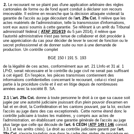
2.
Le recourant ne se plaint pas d'une application arbitraire des règles
cantonales de forme ou de fond ayant conduit à déclarer son recours
irrecevable. Il estime en revanche que la décision attaquée violerait la
garantie de l'accès au juge découlant de l'
art. 29a Cst.
Il relève que les
actes matériels de l'administration, telle la transmission d'informations,
sont eux aussi soumis à cette garantie. Se référant à un arrêt du Tribunal
administratif fédéral (
ATAF 2014/19
du 5 juin 2014), il relève que
l'autorité administrative n'est pas tenue de collaborer et doit procéder à
une appréciation du cas pour décider de lever le secret de fonction ou le
secret professionnel et de donner suite ou non à une demande de
production. Un contrôle complet
BGE 150 I 191 S. 193
de la légalité de ces actes, conformément aux art. 21 LInfo et 31 al. 1
LPrD, serait nécessaire et le contrôle du juge civil ne serait pas suffisant
à cet égard. En l'espèce, les pièces transmises contiennent des
informations confidentielles concernant le recourant, celui-ci n'est pas
partie à la procédure civile et il est en litige depuis de nombreuses
années avec la société B. SA.
2.1
L'
art. 29a Cst.
donne à toute personne le droit à ce que sa cause soit
jugée par une autorité judiciaire jouissant d'un plein pouvoir d'examen en
fait et en droit, la Confédération et les cantons pouvant, par la loi, exclure
l'accès au juge dans des cas exceptionnels. Cette norme étend donc le
contrôle judiciaire à toutes les matières, y compris aux actes de
l'administration, en établissant une garantie générale de l'accès au juge
plus large que celle qui découle de l'
art. 6 CEDH
(
ATF 149 I 146
consid.
3.3.1 et les arrêts cités). Le droit au contrôle judiciaire garanti par l'
art.
29a Cst.
n'existe toutefois que dans le cadre des règles de procédure en