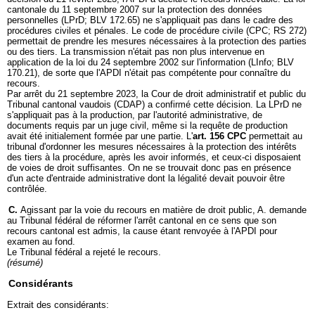
cantonale du 11 septembre 2007 sur la protection des données
personnelles (LPrD; BLV 172.65) ne s'appliquait pas dans le cadre des
procédures civiles et pénales. Le code de procédure civile (CPC; RS 272)
permettait de prendre les mesures nécessaires à la protection des parties
ou des tiers. La transmission n'était pas non plus intervenue en
application de la loi du 24 septembre 2002 sur l'information (LInfo; BLV
170.21), de sorte que l'APDI n'était pas compétente pour connaître du
recours.
Par arrêt du 21 septembre 2023, la Cour de droit administratif et public du
Tribunal cantonal vaudois (CDAP) a confirmé cette décision. La LPrD ne
s'appliquait pas à la production, par l'autorité administrative, de
documents requis par un juge civil, même si la requête de production
avait été initialement formée par une partie. L'
art. 156 CPC
permettait au
tribunal d'ordonner les mesures nécessaires à la protection des intérêts
des tiers à la procédure, après les avoir informés, et ceux-ci disposaient
de voies de droit suffisantes. On ne se trouvait donc pas en présence
d'un acte d'entraide administrative dont la légalité devait pouvoir être
contrôlée.
C.
Agissant par la voie du recours en matière de droit public, A. demande
au Tribunal fédéral de réformer l'arrêt cantonal en ce sens que son
recours cantonal est admis, la cause étant renvoyée à l'APDI pour
examen au fond.
Le Tribunal fédéral a rejeté le recours.
(résumé)
Considérants
Extrait des considérants: