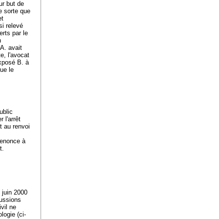
ur but de
e sorte que
et
si relevé
rts par le
n
A. avait
e, l'avocat
exposé B. à
que le
ublic
 l'arrêt
t au renvoi
renonce à
t.
3 juin 2000
cussions
vil ne
logie (ci-