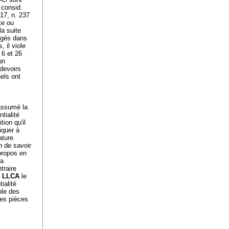
 consid.
17, n. 237
te ou
la suite
angés dans
 il viole
 6 et 26
un
 devoirs
uels ont
 assumé la
tialité
ion qu'il
iquer à
ature
n de savoir
 propos en
la
traire
 a LLCA
le
ialité
ble des
 les pièces