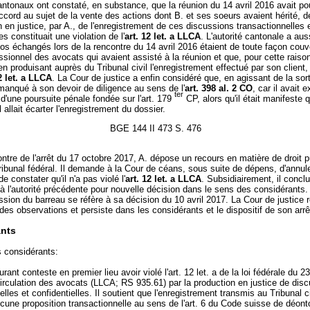
ntonaux ont constaté, en substance, que la réunion du 14 avril 2016 avait po
ccord au sujet de la vente des actions dont B. et ses soeurs avaient hérité, d
n en justice, par A., de l'enregistrement de ces discussions transactionnelles 
es constituait une violation de l'
art. 12 let. a LLCA
. L'autorité cantonale a aus
os échangés lors de la rencontre du 14 avril 2016 étaient de toute façon couve
ssionnel des avocats qui avaient assisté à la réunion et que, pour cette raiso
n produisant auprès du Tribunal civil l'enregistrement effectué par son client, 
2 let. a LLCA
. La Cour de justice a enfin considéré que, en agissant de la sort
manqué à son devoir de diligence au sens de l'
art. 398 al. 2 CO
, car il avait 
ter
é d'une poursuite pénale fondée sur l'art. 179
CP, alors qu'il était manifeste 
l allait écarter l'enregistrement du dossier.
BGE 144 II 473 S. 476
ontre de l'arrêt du 17 octobre 2017, A. dépose un recours en matière de droit p
ibunal fédéral. Il demande à la Cour de céans, sous suite de dépens, d'annuler
de constater qu'il n'a pas violé l'
art. 12 let. a LLCA
. Subsidiairement, il conclu
à l'autorité précédente pour nouvelle décision dans le sens des considérants.
ion du barreau se réfère à sa décision du 10 avril 2017. La Cour de justice 
des observations et persiste dans les considérants et le dispositif de son arrê
nts
s considérants:
rant conteste en premier lieu avoir violé l'art. 12 let. a de la loi fédérale du 2
 circulation des avocats (LLCA; RS 935.61) par la production en justice de dis
elles et confidentielles. Il soutient que l'enregistrement transmis au Tribunal ci
cune proposition transactionnelle au sens de l'art. 6 du Code suisse de déonto