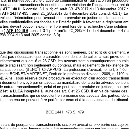
ence, le non-respect d'une clause de confidentialité et l'utilisation en procédure
ourparlers transactionnels constituent une violation de l'obligation résultant de
(
ATF 140 III 6
consid. 3.1 p. 9; cf. arrêt 6B_47/2017 du 13 décembre 2017 c
in
ATF 143 IV 495
; arrêt 2C_280/2017 du 4 décembre 2017 consid. 4.1.1). Le 
levé que l'interdiction pour l'avocat de se prévaloir en justice de discussions
elles confidentielles est fondée sur l'intérêt public à favoriser le règlement am
 parties devant pouvoir s'exprimer librement lors de la recherche d'une solution
re (
ATF 140 III 6
consid. 3.1 p. 9; arrêts 2C_280/2017 du 4 décembre 2017 c
658/2004 du 3 mai 2005 consid. 3.3).
que des discussions transactionnelles sont menées, par écrit ou oralement,
e
 n'est pas nécessaire que le caractère confidentiel de celles-ci soit prévu de 
Conformément aux art. 6 et 26 CSD, les avocats sont automatiquement soumis
ialité s'agissant non seulement du contenu, mais également de l'existence de
e
 transactionnels (BENOÎT CHAPPUIS, La profession d'avocat, tome I, 2
éd. 
lement BOHNET/MARTENET, Droit de la profession d'avocat, 2009, n. 1190 p.
]). Ainsi, sous réserve d'une procédure en exécution d'un accord transaction
un document envoyé par un avocat au mandataire de la partie adverse contien
de nature transactionnelle, celui-ci ne peut pas le produire en justice, sous pe
12 let. a LLCA
interprété à l'aune des art. 6 et 26 CSD. Il en va de même des
transactionnelles qui se déroulent en présence des avocats des parties, dont
et le contenu ne peuvent être portés par ceux-ci à la connaissance du tribunal.
BGE 144 II 473 S. 479
issant de pourparlers transactionnels
entre un avocat et une partie non repré
éral a admis que, lorsque cela a été expressément prévu par les parties, ceux