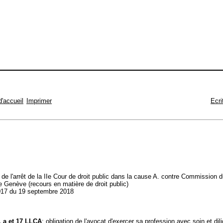
d'accueil
Imprimer
Ecri
t de l'arrêt de la IIe Cour de droit public dans la cause A. contre Commission 
 Genève (recours en matière de droit public)
17 du 19 septembre 2018
t. a et 17 LLCA
; obligation de l'avocat d'exercer sa profession avec soin et dil