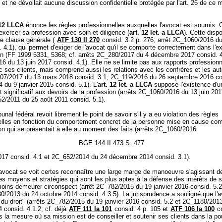
et ne dévoilait aucune discussion confidentielle protégée par l'art. 26 de ce
 12 LLCA
énonce les règles professionnelles auxquelles l'avocat est soumis. Ce
xercer sa profession avec soin et diligence (
art. 12 let. a LLCA
). Cette dispo
ne clause générale (
ATF 130 II 270
consid. 3.2 p. 276; arrêt 2C_1060/2016 du
 4.1), qui permet d'exiger de l'avocat qu'il se comporte correctement dans l'e
on (FF 1999 5331, 5368; cf. arrêts 2C_280/2017 du 4 décembre 2017 consid. 4
 du 13 juin 2017 consid. 4.1). Elle ne se limite pas aux rapports profession
c ses clients, mais comprend aussi les relations avec les confrères et les aut
907/2017 du 13 mars 2018 consid. 3.1; 2C_119/2016 du 26 septembre 2016 co
du 9 janvier 2015 consid. 5.1). L'
art. 12 let. a LLCA
suppose l'existence d'u
ignificatif aux devoirs de la profession (arrêts 2C_1060/2016 du 13 juin 201
2/2011 du 25 août 2011 consid. 5.1).
bunal fédéral revoit librement le point de savoir s'il y a eu violation des règles
elles en fonction du comportement concret de la personne mise en cause co
ion qui se présentait à elle au moment des faits (arrêts 2C_1060/2016
BGE 144 II 473 S. 477
2017 consid. 4.1 et 2C_652/2014 du 24 décembre 2014 consid. 3.1).
avocat se voit certes reconnaître une large marge de manoeuvre s'agissant d
es moyens et stratégies qui sont les plus aptes à la défense des intérêts de s
moins demeurer circonspect (arrêt 2C_782/2015 du 19 janvier 2016 consid. 5.2;
0/2013 du 24 octobre 2014 consid. 4.3.5). La jurisprudence a souligné que l'a
r du droit" (arrêts 2C_782/2015 du 19 janvier 2016 consid. 5.2 et 2C_1180/201
 consid. 4.1.2; cf. déjà
ATF 111 Ia 101
consid. 4 p. 105 et
ATF 106 Ia 100
co
s la mesure où sa mission est de conseiller et soutenir ses clients dans la po