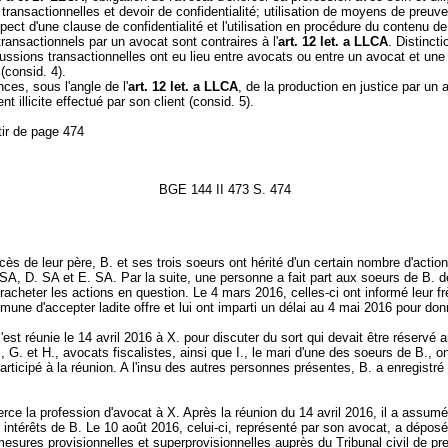
transactionnelles et devoir de confidentialité; utilisation de moyens de preuve
pect d'une clause de confidentialité et l'utilisation en procédure du contenu de
transactionnels par un avocat sont contraires à l'
art. 12 let. a LLCA
. Distinct
ussions transactionnelles ont eu lieu entre avocats ou entre un avocat et une
(consid. 4).
es, sous l'angle de l'
art. 12 let. a LLCA
, de la production en justice par un 
t illicite effectué par son client (consid. 5).
tir de page 474
BGE 144 II 473 S. 474
ès de leur père, B. et ses trois soeurs ont hérité d'un certain nombre d'actio
SA, D. SA et E. SA. Par la suite, une personne a fait part aux soeurs de B. 
 racheter les actions en question. Le 4 mars 2016, celles-ci ont informé leur fr
une d'accepter ladite offre et lui ont imparti un délai au 4 mai 2016 pour do
s'est réunie le 14 avril 2016 à X. pour discuter du sort qui devait être réservé 
., G. et H., avocats fiscalistes, ainsi que I., le mari d'une des soeurs de B., o
rticipé à la réunion. A l'insu des autres personnes présentes, B. a enregistré 
erce la profession d'avocat à X. Après la réunion du 14 avril 2016, il a assumé
intérêts de B. Le 10 août 2016, celui-ci, représenté par son avocat, a dépos
esures provisionnelles et superprovisionnelles auprès du Tribunal civil de pr