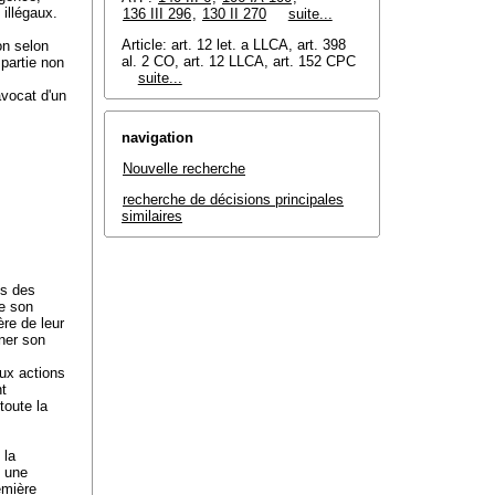
 illégaux.
136 III 296
,
130 II 270
suite...
Article: art. 12 let. a LLCA, art. 398
ion selon
al. 2 CO, art. 12 LLCA, art. 152 CPC
 partie non
suite...
avocat d'un
navigation
Nouvelle recherche
recherche de décisions principales
similaires
ns des
de son
ère de leur
nner son
aux actions
nt
toute la
 la
é une
emière