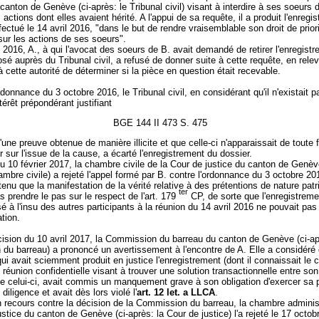
canton de Genève (ci-après: le Tribunal civil) visant à interdire à ses soeurs 
s actions dont elles avaient hérité. A l'appui de sa requête, il a produit l'enregi
effectué le 14 avril 2016, "dans le but de rendre vraisemblable son droit de prior
ur les actions de ses soeurs".
 2016, A., à qui l'avocat des soeurs de B. avait demandé de retirer l'enregist
sé auprès du Tribunal civil, a refusé de donner suite à cette requête, en releva
à cette autorité de déterminer si la pièce en question était recevable.
donnance du 3 octobre 2016, le Tribunal civil, en considérant qu'il n'existait p
térêt prépondérant justifiant
BGE 144 II 473 S. 475
n d'une preuve obtenue de manière illicite et que celle-ci n'apparaissait de toute
er sur l'issue de la cause, a écarté l'enregistrement du dossier.
du 10 février 2017, la chambre civile de la Cour de justice du canton de Genève
ambre civile) a rejeté l'appel formé par B. contre l'ordonnance du 3 octobre 20
etenu que la manifestation de la vérité relative à des prétentions de nature pat
ter
s prendre le pas sur le respect de l'art. 179
CP, de sorte que l'enregistreme
ssé à l'insu des autres participants à la réunion du 14 avril 2016 ne pouvait pas 
tion.
ision du 10 avril 2017, la Commission du barreau du canton de Genève (ci-ap
du barreau) a prononcé un avertissement à l'encontre de A. Elle a considéré
 qui avait sciemment produit en justice l'enregistrement (dont il connaissait le 
ne réunion confidentielle visant à trouver une solution transactionnelle entre son
de celui-ci, avait commis un manquement grave à son obligation d'exercer sa 
diligence et avait dès lors violé l'
art. 12 let. a LLCA
.
n recours contre la décision de la Commission du barreau, la chambre adminis
ustice du canton de Genève (ci-après: la Cour de justice) l'a rejeté le 17 octob