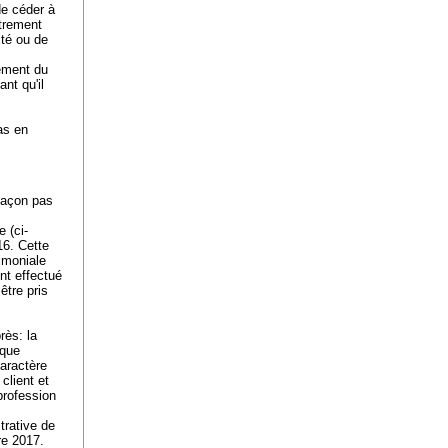
de céder à
strement
ité ou de
rement du
nt qu'il
as en
 façon pas
 (ci-
16. Cette
rimoniale
nt effectué
être pris
rès: la
 que
caractère
 client et
profession
trative de
re 2017.