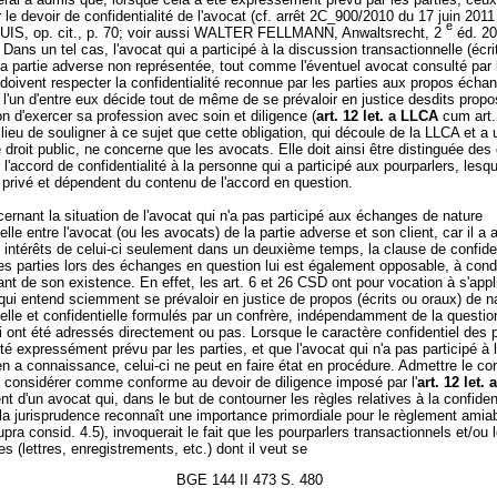
 le devoir de confidentialité de l'avocat (cf. arrêt 2C_900/2010 du 17 juin 2011
e
IS, op. cit., p. 70; voir aussi WALTER FELLMANN, Anwaltsrecht, 2
éd. 20
. Dans un tel cas, l'avocat qui a participé à la discussion transactionnelle (écri
la partie adverse non représentée, tout comme l'éventuel avocat consulté par 
, doivent respecter la confidentialité reconnue par les parties aux propos éch
 l'un d'entre eux décide tout de même de se prévaloir en justice desdits propos,
on d'exercer sa profession avec soin et diligence (
art. 12 let. a LLCA
cum art.
 lieu de souligner à ce sujet que cette obligation, qui découle de la LLCA et a 
 droit public, ne concerne que les avocats. Elle doit ainsi être distinguée des
l'accord de confidentialité à la personne qui a participé aux pourparlers, lesq
it privé et dépendent du contenu de l'accord en question.
ernant la situation de l'avocat qui n'a pas participé aux échanges de nature
elle entre l'avocat (ou les avocats) de la partie adverse et son client, car il a
intérêts de celui-ci seulement dans un deuxième temps, la clause de confiden
es parties lors des échanges en question lui est également opposable, à condit
ant de son existence. En effet, les art. 6 et 26 CSD ont pour vocation à s'appl
qui entend sciemment se prévaloir en justice de propos (écrits ou oraux) de n
elle et confidentielle formulés par un confrère, indépendamment de la questio
ui ont été adressés directement ou pas. Lorsque le caractère confidentiel des
té expressément prévu par les parties, et que l'avocat qui n'a pas participé à 
n a connaissance, celui-ci ne peut en faire état en procédure. Admettre le con
à considérer comme conforme au devoir de diligence imposé par l'
art. 12 let.
 d'un avocat qui, dans le but de contourner les règles relatives à la confident
la jurisprudence reconnaît une importance primordiale pour le règlement amia
 supra consid. 4.5), invoquerait le fait que les pourparlers transactionnels et/ou
es (lettres, enregistrements, etc.) dont il veut se
BGE 144 II 473 S. 480