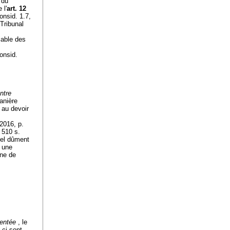
 du
 l'
art. 12
onsid. 1.7,
Tribunal
iable des
onsid.
ntre
manière
 au devoir
2016, p.
 510 s.
nel dûment
t une
ine de
sentée
, le
-ci sont