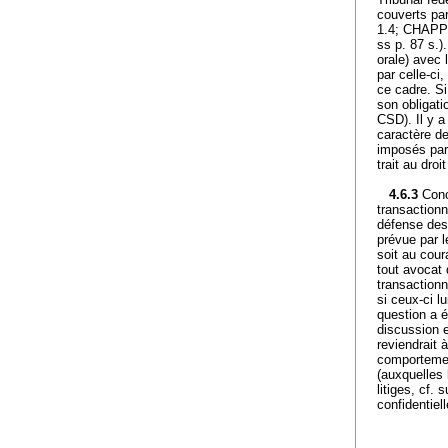
couverts par
1.4; CHAPPU
ss p. 87 s.)
orale) avec 
par celle-ci
ce cadre. Si
son obligati
CSD). Il y a
caractère de
imposés par 
trait au dro
4.6.3
Conc
transactionn
défense des 
prévue par l
soit au cour
tout avocat 
transactionn
si ceux-ci l
question a é
discussion e
reviendrait 
comportement
(auxquelles 
litiges, cf.
confidentiell