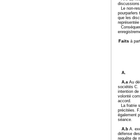
discussions 
Le non-res
pourparlers 
que les disc
représentée 
Conséquenc
enregistremen
Faits
à par
A.
A.a
Au déc
sociétés C. 
intention de
volonté comm
accord.
La fratrie 
précitées. F
également pa
séance.
A.b
A. ex
défense des 
requête de m