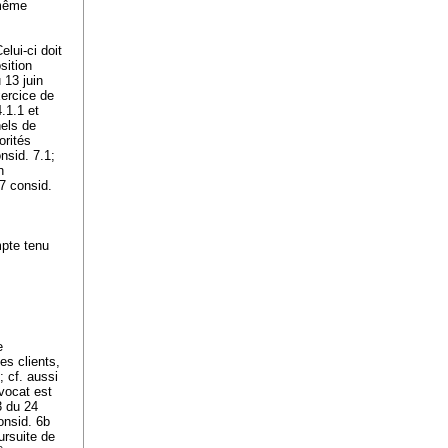
 même
lui-ci doit
sition
 13 juin
xercice de
.1.1 et
nels de
orités
nsid. 7.1;
n
7 consid.
mpte tenu
e
es clients,
 cf. aussi
vocat est
3 du 24
nsid. 6b
ursuite de