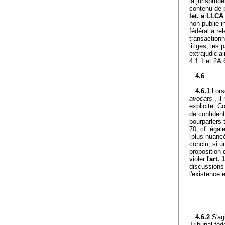
la jurisprud
contenu de p
let. a LLCA
non publié 
fédéral a re
transactionn
litiges, les
extrajudiciai
4.1.1 et 2A.
4.6
4.6.1
Lors
avocats
, il
explicite. 
de confident
pourparlers
70; cf. éga
[plus nuancé
conclu, si 
proposition 
violer l'
art. 
discussions 
l'existence 
4.6.2
S'ag
Tribunal féd