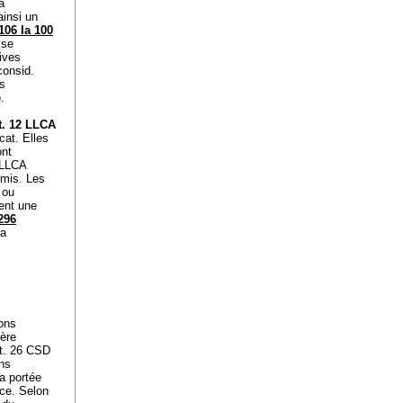
à
ainsi un
106 Ia 100
 se
tives
consid.
ts
.
t. 12 LLCA
cat. Elles
ont
 LLCA
umis. Les
 ou
ment une
296
la
ions
tère
rt. 26 CSD
ons
la portée
nce. Selon