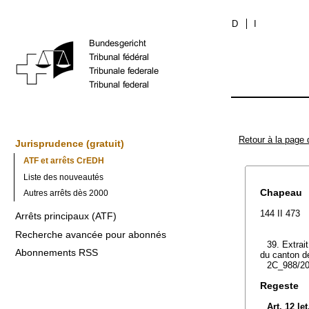
D
I
Retour à la page 
Jurisprudence (gratuit)
ATF et arrêts CrEDH
Liste des nouveautés
Chapeau
Autres arrêts dès 2000
144 II 473
Arrêts principaux (ATF)
Recherche avancée pour abonnés
39. Extrai
Abonnements RSS
du canton de
2C_988/20
Regeste
Art. 12 le