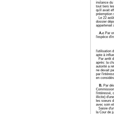
instance du 
tout tiers le
qu'il avait 
préemption s
Le 22 août
dossier dépo
appartenait 
A.c
Par or
l'espèce d'in
l'utilisatio
apte à influ
Par arrêt 
après: la ch
autorité a r
ne devait pa
par l'intére
en considéra
B.
Par déc
Commission 
l'intéressé,
illicite) d'u
les soeurs 
avec soin et 
Saisie d'u
la Cour de j