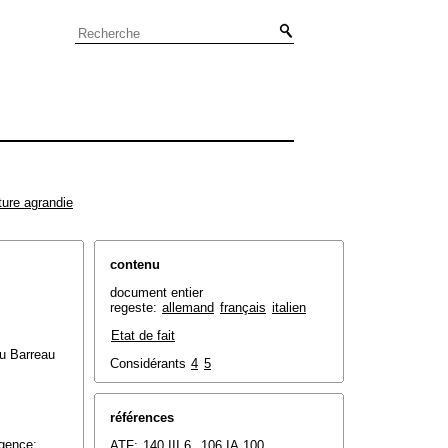
ture agrandie
contenu
document entier
regeste:
allemand
français
italien
Etat de fait
du Barreau
Considérants
4
5
références
igence;
ATF:
140 III 6
,
106 IA 100
,