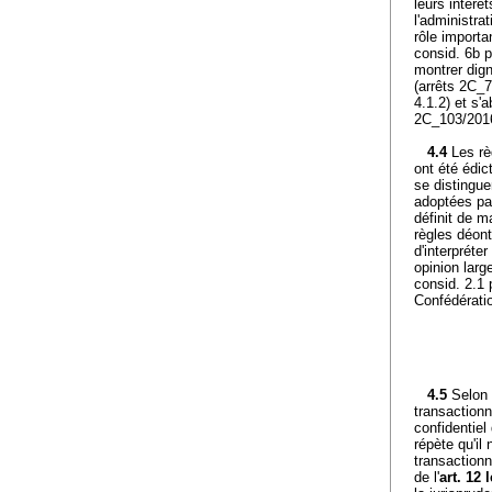
leurs intérê
l'administra
rôle importa
consid. 6b p
montrer dign
(arrêts 2C_
4.1.2) et s'
2C_103/2016
4.4
Les rè
ont été édic
se distingue
adoptées par
définit de m
règles déont
d'interpréte
opinion larg
consid. 2.1 p
Confédérati
4.5
Selon 
transactionn
confidentiel
répète qu'il
transactionn
de l'
art. 12 