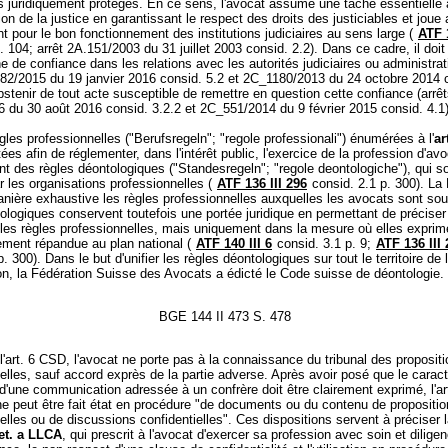
ts juridiquement protégés. En ce sens, l'avocat assume une tâche essentielle 
tion de la justice en garantissant le respect des droits des justiciables et joue 
nt pour le bon fonctionnement des institutions judiciaires au sens large (
ATF 
. 104; arrêt 2A.151/2003 du 31 juillet 2003 consid. 2.2). Dans ce cadre, il doit
e de confiance dans les relations avec les autorités judiciaires ou administra
782/2015 du 19 janvier 2016 consid. 5.2 et 2C_1180/2013 du 24 octobre 2014 
abstenir de tout acte susceptible de remettre en question cette confiance (arrê
 du 30 août 2016 consid. 3.2.2 et 2C_551/2014 du 9 février 2015 consid. 4.1)
gles professionnelles ("Berufsregeln"; "regole professionali") énumérées à l'
ar
tées afin de réglementer, dans l'intérêt public, l'exercice de la profession d'avo
nt des règles déontologiques ("Standesregeln"; "regole deontologiche"), qui s
 les organisations professionnelles (
ATF 136 III 296
consid. 2.1 p. 300). La
anière exhaustive les règles professionnelles auxquelles les avocats sont so
ologiques conservent toutefois une portée juridique en permettant de préciser
r les règles professionnelles, mais uniquement dans la mesure où elles expri
ement répandue au plan national (
ATF 140 III 6
consid. 3.1 p. 9;
ATF 136 III 
. 300). Dans le but d'unifier les règles déontologiques sur tout le territoire de 
on, la Fédération Suisse des Avocats a édicté le Code suisse de déontologie.
BGE 144 II 473 S. 478
l'art. 6 CSD, l'avocat ne porte pas à la connaissance du tribunal des proposit
elles, sauf accord exprès de la partie adverse. Après avoir posé que le carac
 d'une communication adressée à un confrère doit être clairement exprimé, l'a
 ne peut être fait état en procédure "de documents ou du contenu de propositi
elles ou de discussions confidentielles". Ces dispositions servent à préciser 
let. a LLCA
, qui prescrit à l'avocat d'exercer sa profession avec soin et dilige