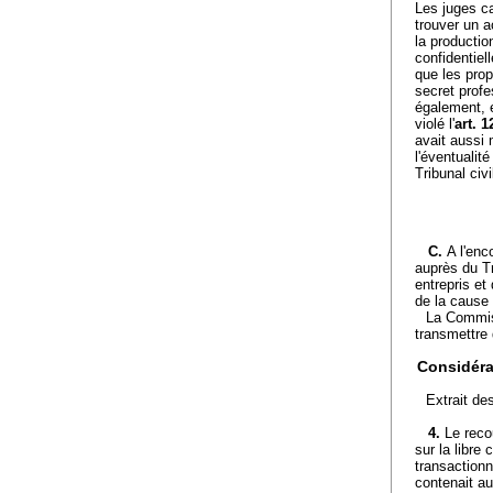
Les juges ca
trouver un a
la productio
confidentiell
que les prop
secret profe
également, e
violé l'
art. 1
avait aussi 
l'éventualit
Tribunal civi
C.
A l'enc
auprès du Tr
entrepris et 
de la cause 
La Commiss
transmettre 
Considéra
Extrait de
4.
Le recou
sur la libre
transactionn
contenait au