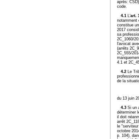
après: CSD) 
code.
4.1
L'
art.
notamment e
constitue u
2017 consid.
sa professi
2C_1060/2016
l'avocat ave
(arrêts 2C_
2C_555/2014 
manquement s
4.1 et 2C_45
4.2
Le Tri
professionn
de la situat
du 13 juin 
4.3
Si un 
déterminer l
il doit néan
arrêt 2C_118
le "serviteu
octobre 2014
p. 104), dan