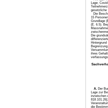
Lage; Covid
Teilnehmerz
gesetzliche
Die Beschr
15 Personen 
Grundlage (E
(E. 6.5). Be
Massnahme h
zwischenmen
Die grundsät
differenzier
Hintergrund
Begrenzung 
Versammlung
ihres Gehalt
verfassungsw
Sachverha
A.
Der Bu
Lage zur Be
inzwischen 
818.101.26];
Veranstaltu
die Bestimmu