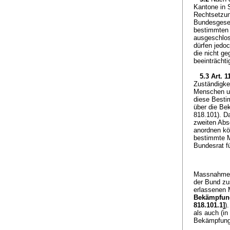
Kantone in 
Rechtsetzun
Bundesgeset
bestimmten S
ausgeschloss
dürfen jedo
die nicht g
beeinträchti
5.3
Art. 1
Zuständigkei
Menschen un
diese Besti
über die Be
818.101). D
zweiten Abs
anordnen kö
bestimmte 
Bundesrat f
Massnahmen
der Bund zus
erlassenen
Bekämpfung
818.101.1]
)
als auch (i
Bekämpfung 