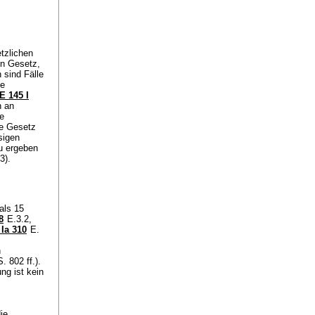
tzlichen
en Gesetz,
 sind Fälle
ne
E 145 I
n an
e
le Gesetz
sigen
zu ergeben
3).
als 15
8
E.3.2,
Ia 310
E.
n
 802 ff.).
ng ist kein
ie