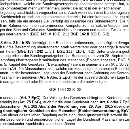
Sachgebieten, welche die Bundesgesetzgebung abschliessend geregelt hat, k
gskompetenzen mehr wahrnehmen, soweit sie nicht in der einschlägigen
zgebung ausdrücklich vorgesehen sind. Auch wenn sich eine Bundesregelun
achbereich an sich als abschliessend darstellt, ist eine kantonale Lösung ni
en, falls sie ein anderes Ziel verfolgt als dasjenige des Bundesrechts. Die 
ch im Rahmen der ihnen zukommenden Kompetenzen nur solche Vorschriften 
egen den Sinn und Geist des Bundesrechts verstossen und dessen Zweck nich
gen oder vereiteln (
BGE 145 IV 10
E. 2.1;
BGE 142 II 369
E. 5.2).
18 Abs. 2 lit. b BV
überträgt dem Bund eine umfassende, nachträglich deroga
t für die Bekämpfung übertragbarer, stark verbreiteter oder bösartiger Krankh
d Tieren (
BGE 139 I 242
E. 3.1;
BGE 133 I 110
E. 4.2). Unter anderem gest
mmung erliess der Bundesgesetzgeber das Bundesgesetz vom 28. Septembe
kämpfung übertragbarer Krankheiten des Menschen (Epidemiengesetz, EpG;
as 5. Kapitel des Gesetzes ("Bekämpfung") sieht in seinem ersten (Art. 30-39
chnitt (Art. 40) Massnahmen vor, welche die zuständigen kantonalen Behörde
nnen. In der besonderen Lage kann der Bundesrat nach Anhörung der Kanton
Massnahmen anordnen (
Art. 6 Abs. 2 EpG
). In der ausserordentlichen Lage k
ür das ganze Land oder für einzelne Landesteile die notwendigen
BGE 148 I 33 S. 38
 anordnen (
Art. 7 EpG
). Der Vollzug des Gesetzes obliegt den Kantonen, so
tändig ist (
Art. 75 EpG
), auch für die vom Bundesrat nach
Art. 6 oder 7 Ep
 Massnahmen (
Art. 102 Abs. 2 der Verordnung vom 29. April 2015 über die
 übertragbarer Krankheiten des Menschen [Epidemienverordnung, EpV
. Aus dieser gesetzlichen Regelung ergibt sich, dass grundsätzlich sowohl di
n der besonderen und ausserordentlichen Lage) der Bundesrat Massnahmen zu
ansteckender Krankheiten anordnen können.