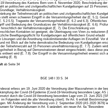
-19-Verordnung des Kantons Bern vom 4. November 2020; Beschränkung der
ahl an politischen und zivilgesellschaftlichen Kundgebungen auf 15 Personen
 Grundlage; Verhältnismässigkeit.
änkung der Teilnehmerzahl an politischen und zivilgesellschaftlichen Kundg
stellt einen schweren Eingriff in die Versammlungsfreiheit dar (E. 5.1). Gese
. 5.2-5.5). Tragweite der Versammlungsfreiheit (E. 6.2 und 6.3). Öffentliches
griff und Bedeutung des Grundsatzes der Verhältnismässigkeit (E. 6.6). Prüfu
insichtlich der Verhältnismässigkeit (E. 7). Die Einschränkung von
schlichen Kontakten ist geeignet, die Übertragung von Viren zu reduzieren (E
zliche Bewilligungspflicht für Kundgebungen auf öffentlichem Grund erlaubt
te Lösungen und die Anordnung risikolimitierender Auflagen im Einzelfall. Vor 
 und mit Blick auf die hohe demokratische Bedeutung von Kundgebungen ersc
der Teilnehmerzahl auf 15 Personen unverhältnismässig (E. 7.7). Zudem wird
sfreiheit in Bezug auf Demonstrationen derart eingeschränkt, dass diese pra
s entleert wird (E. 7.8). Der Eingriff in die Versammlungsfreiheit erweist sich a
idrig (E. 8).
lt
ab Seite 34
BGE 148 I 33 S. 34
ndesrat erliess am 19. Juni 2020 die Verordnung über Massnahmen in der be
kämpfung der Covid-19-Epidemie (Covid-19-Verordnung besondere Lage; AS 
ersetzt durch die Covid-19-Verordnung besondere Lage vom 23. Juni 2021 [S
 im Folgenden wird die alte Verordnung zitiert). Ihr Art. 6 enthält Bestimmunge
ngen. Mit Änderung der Verordnung vom 2. September 2020 (AS 2020 3679) w
ngen für Veranstaltungen in Art. 6 geändert, ein neuer Art. 6a "Besondere