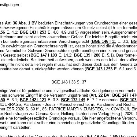
rwägungen:
ss
Art. 36 Abs. 1 BV
bedürfen Einschränkungen von Grundrechten einer gese
Schwerwiegende Einschränkungen müssen im Gesetz selbst (d.h. im formell
156
E. 4.1;
BGE 143 I 253
E. 4.8, 4.9 und 5) vorgesehen sein. Ausgenommen
ittelbarer und nicht anders abwendbarer Gefahr. Für leichte Eingriffe reicht ei
m kompetenzgemäss erlassenen Verordnungsrecht (
BGE 146 I 11
E. 3.3;
BG
 Je gewichtiger ein Grundrechtseingriff ist, desto höher sind die Anforderunge
nd Normdichte. Schwere Grundrechtseingriffe benötigen eine klare und genau
m Gesetz selbst (
BGE 147 I 103
E. 14.2;
BGE 139 I 280
E. 5.1). Das formel
 die erforderliche Bestimmtheit aufweisen; auch wenn es den Inhalt der zuläs
ingriffe nicht detailliert regeln muss, hat sich dieser doch aus dem Gesetz 
nmittelbar darauf zurückgeführt werden können (
BGE 143 I 253
E. 6.1 und 6.
BGE 148 I 33 S. 37
eitige Verbot für politische und zivilgesellschaftliche Kundgebungen von mehr 
 ein schwerer Eingriff in die Versammlungsfreiheit (
Art. 22 BV
;
BGE 147 I 47
450
E. 3.1;
BGE 142 I 121
E. 3.3;
BGE 132 I 49
E. 7.2 e contrario;
BGE 103 
ND/ERRASS, Pandemie - Justiz - Menschenrechte, in: Pandemie und Recht,
er ZSR 2020 S. 69 ff., 85; PATRICE MARTIN ZUMSTEG, in: COVID-19, Ei
 Rechtsfragen zur Corona-Krise, Helbing Lichtenhahn Verlag [Hrsg.], 2020, S.
it eine formell-gesetzliche Grundlage voraus. Die hier angefochtene Verordnu
esetz und kann nicht selber eine hinreichende gesetzliche Grundlage für den
ingriff darstellen.
dem Grundsatz des Vorrangs des Bundesrechts (
Art. 49 Abs. 1 BV
) können d