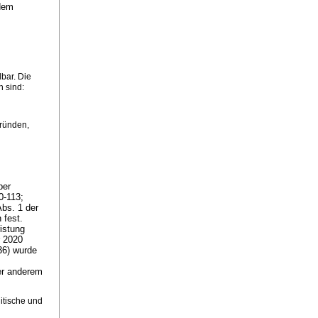
ndem
dbar. Die
 sind:
Gründen,
ber
0-113;
Abs. 1 der
 fest.
istung
 2020
36) wurde
er anderem
itische und