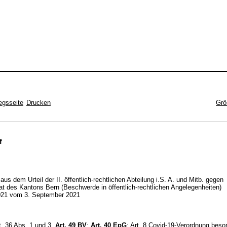
egsseite
Drucken
Grö
f
aus dem Urteil der II. öffentlich-rechtlichen Abteilung i.S. A. und Mitb. gegen
at des Kantons Bern (Beschwerde in öffentlich-rechtlichen Angelegenheiten)
21 vom 3. September 2021
rt. 36 Abs. 1 und 3,
Art. 49 BV
;
Art. 40 EpG
; Art. 8 Covid-19-Verordnung beso