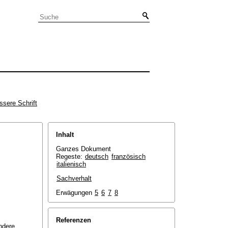
ssere Schrift
Inhalt
Ganzes Dokument
Regeste:
deutsch
französisch
italienisch
Sachverhalt
Erwägungen
5
6
7
8
Referenzen
ndere