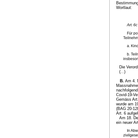
Bestimmunge
Wortlaut:
Art. 6
Für po
Teilneh
a. Kin
b. Tei
insbeson
Die Verord
(...)
B.
Am 4. 
Massnahmen
nachfolgend:
Covid-19-Ve
Gemäss Art.
wurde am 1
(BAG 20-128
Art. 6 aufg
Am 18. De
ein neuer Ar
In Abw
zivilges