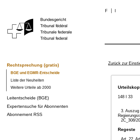
F
I
Zurück zur Einsti
Rechtsprechung (gratis)
BGE und EGMR-Entscheide
Liste der Neuheiten
Urteilskop
Weitere Urteile ab 2000
148 I 33
Leitentscheide (BGE)
Expertensuche für Abonnenten
3. Auszug 
Abonnement RSS
Regierungsr
2C_308/20
Regeste
Art. 22, A