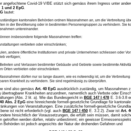
er angefochtene Covid-19 V/BE stützt sich gemäss ihrem Ingress unter ander
. 1 und 2 EpG
.
pG
lautet:
uständigen kantonalen Behörden ordnen Massnahmen an, um die Verbreitung übe
ten in der Bevölkerung oder in bestimmten Personengruppen zu verhindern. Sie k
ssnahmen untereinander.
önnen insbesondere folgende Massnahmen treffen:
anstaltungen verbieten oder einschränken;
ulen, andere öffentliche Institutionen und private Unternehmen schliessen oder Vor
ieb verfügen;
 Betreten und Verlassen bestimmter Gebäude und Gebiete sowie bestimmte Aktivitä
ten Orten verbieten oder einschränken.
assnahmen dürfen nur so lange dauern, wie es notwendig ist, um die Verbreitung 
baren Krankheit zu verhindern. Sie sind regelmässig zu überprüfen.
ne sind also gemäss
Art. 40 EpG
ausdrücklich zuständig, um Massnahmen z
übertragbarer Krankheiten anzuordnen, namentlich auch Verbote oder Einsc
ltungen (Abs. 2 lit. a). Wie das Bundesgericht in
BGE 147 I 478
E. 3.6-3.8 e
 40 Abs. 2 EpG
eine hinreichende formell-gesetzliche Grundlage für kantonale
ränkungen von Veranstaltungen. Eine zusätzliche formell-gesetzliche Grundla
bene ist nicht erforderlich (vgl. auch
BGE 147 I 450
E. 3.2.2). Zwar ist
Art. 
ndere hinsichtlich der Voraussetzungen, die erfüllt sein müssen, damit solch
getroffen werden dürfen, relativ unbestimmt; ein gewisser Ermessensspielr
en Behörden ist jedoch angesichts der Natur der drohenden Gefahren und