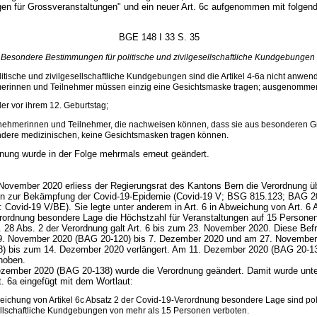
n für Grossveranstaltungen" und ein neuer Art. 6c aufgenommen mit folge
BGE 148 I 33 S. 35
c Besondere Bestimmungen für politische und zivilgesellschaftliche Kundgebungen
litische und zivilgesellschaftliche Kundgebungen sind die Artikel 4-6a nicht anwen
merinnen und Teilnehmer müssen einzig eine Gesichtsmaske tragen; ausgenommen
der vor ihrem 12. Geburtstag;
lnehmerinnen und Teilnehmer, die nachweisen können, dass sie aus besonderen 
dere medizinischen, keine Gesichtsmasken tragen können.
nung wurde in der Folge mehrmals erneut geändert.
November 2020 erliess der Regierungsrat des Kantons Bern die Verordnung ü
 zur Bekämpfung der Covid-19-Epidemie (Covid-19 V; BSG 815.123; BAG 2
 Covid-19 V/BE). Sie legte unter anderem in Art. 6 in Abweichung von Art. 6 
rordnung besondere Lage die Höchstzahl für Veranstaltungen auf 15 Personen
 28 Abs. 2 der Verordnung galt Art. 6 bis zum 23. November 2020. Diese Befr
9. November 2020 (BAG 20-120) bis 7. Dezember 2020 und am 27. November
) bis zum 14. Dezember 2020 verlängert. Am 11. Dezember 2020 (BAG 20-1
ehoben.
zember 2020 (BAG 20-138) wurde die Verordnung geändert. Damit wurde unt
t. 6a eingefügt mit dem Wortlaut:
eichung von Artikel 6c Absatz 2 der Covid-19-Verordnung besondere Lage sind pol
ellschaftliche Kundgebungen von mehr als 15 Personen verboten.