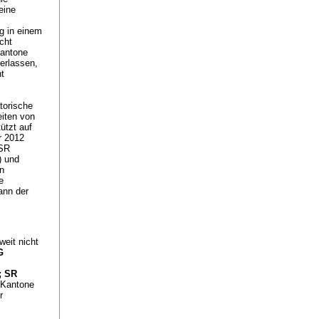
eine
g in einem
cht
Kantone
erlassen,
t
torische
eiten von
ützt auf
r 2012
 SR
) und
n
e
ann der
weit nicht
G
; SR
e Kantone
r