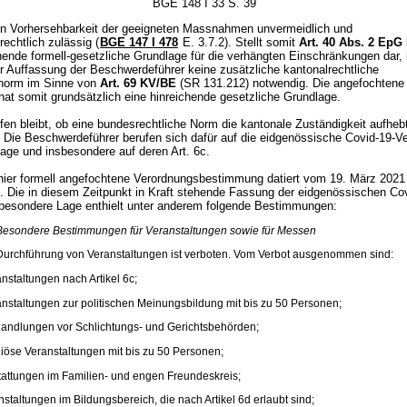
BGE 148 I 33 S. 39
en Vorhersehbarkeit der geeigneten Massnahmen unvermeidlich und
echtlich zulässig (
BGE 147 I 478
E. 3.7.2). Stellt somit
Art. 40 Abs. 2 EpG
hende formell-gesetzliche Grundlage für die verhängten Einschränkungen dar, 
r Auffassung der Beschwerdeführer keine zusätzliche kantonalrechtliche
snorm im Sinne von
Art. 69 KV/BE
(SR 131.212) notwendig. Die angefochtene
hat somit grundsätzlich eine hinreichende gesetzliche Grundlage.
fen bleibt, ob eine bundesrechtliche Norm die kantonale Zuständigkeit aufheb
. Die Beschwerdeführer berufen sich dafür auf die eidgenössische Covid-19-V
age und insbesondere auf deren Art. 6c.
hier formell angefochtene Verordnungsbestimmung datiert vom 19. März 2021 (
). Die in diesem Zeitpunkt in Kraft stehende Fassung der eidgenössischen Co
besondere Lage enthielt unter anderem folgende Bestimmungen:
 Besondere Bestimmungen für Veranstaltungen sowie für Messen
urchführung von Veranstaltungen ist verboten. Vom Verbot ausgenommen sind:
anstaltungen nach Artikel 6c;
anstaltungen zur politischen Meinungsbildung mit bis zu 50 Personen;
handlungen vor Schlichtungs- und Gerichtsbehörden;
igiöse Veranstaltungen mit bis zu 50 Personen;
tattungen im Familien- und engen Freundeskreis;
anstaltungen im Bildungsbereich, die nach Artikel 6d erlaubt sind;