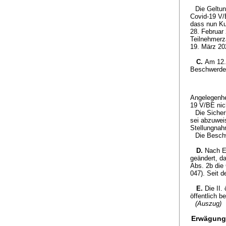
Die Geltun
Covid-19 V/
dass nun Ku
28. Februar
Teilnehmerz
19. März 20
C.
Am 12.
Beschwerde i
Angelegenhe
19 V/BE nich
Die Siche
sei abzuwei
Stellungnah
Die Beschw
D.
Nach E
geändert, da
Abs. 2b die
047). Seit d
E.
Die II.
öffentlich b
(Auszug)
Erwägung