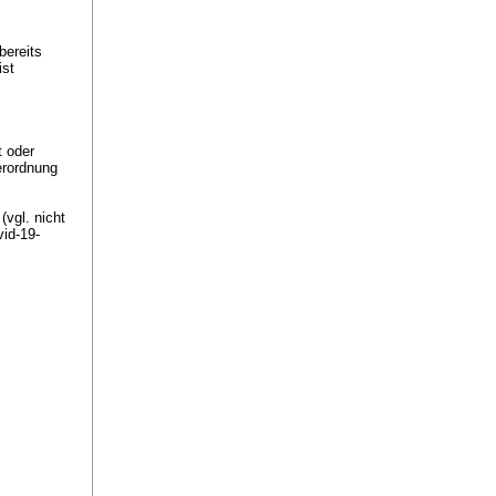
bereits
ist
t oder
erordnung
vgl. nicht
vid-19-