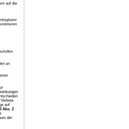
em auf die
rtragbarer
oordinieren
schriften
ten an
einer
ur
hränkungen
ntschieden
 Verbote
ge auf
40 Abs. 2
e
aum der