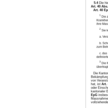
5.4
Die hi
Art. 40 Abs
Art. 40 E
1
Die z
Krankhei
ihre Ma
2
Sie k
a. Ver
b. Sch
zum Betr
c. das
definier
3
Die M
übertrag
Die Kanto
Bekämpfung 
von Veransta
hat, ist
Art.
oder Einsch
kantonaler E
EpG
insbeso
Massnahmen 
vollziehend