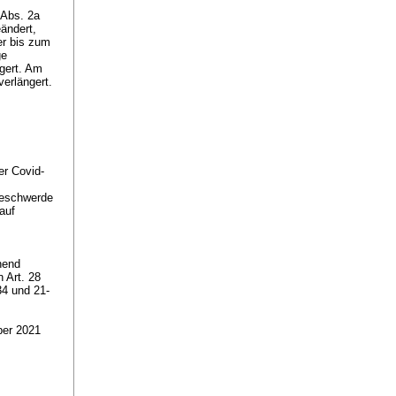
 Abs. 2a
ändert,
er bis zum
ge
gert. Am
erlängert.
er Covid-
Beschwerde
auf
hend
 Art. 28
34 und 21-
ber 2021