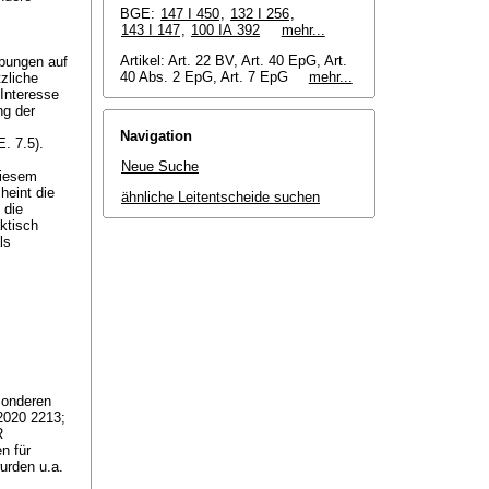
BGE:
147 I 450
,
132 I 256
,
;
143 I 147
,
100 IA 392
mehr...
Artikel: Art. 22 BV, Art. 40 EpG, Art.
ebungen auf
40 Abs. 2 EpG, Art. 7 EpG
mehr...
tzliche
 Interesse
ng der
Navigation
. 7.5).
Neue Suche
diesem
heint die
ähnliche Leitentscheide suchen
 die
ktisch
ls
sonderen
2020 2213;
R
n für
urden u.a.