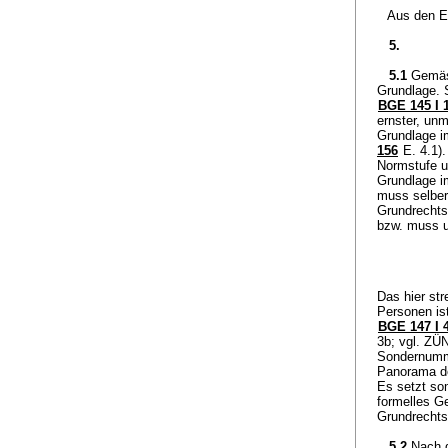
Aus den E
5.
5.1
Gemä
Grundlage. 
BGE 145 I 
ernster, unm
Grundlage i
156
E. 4.1).
Normstufe u
Grundlage i
muss selber
Grundrechtse
bzw. muss u
Das hier str
Personen ist
BGE 147 I 
3b; vgl. ZÜ
Sondernumm
Panorama der
Es setzt som
formelles G
Grundrechtse
5.2
Nach 