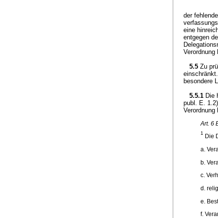
der fehlend
verfassungsr
eine hinreic
entgegen de
Delegation
Verordnung 
5.5
Zu prü
einschränkt
besondere L
5.5.1
Die 
publ. E. 1.2
Verordnung 
Art. 6
1
Die D
a. Ver
b. Ver
c. Ver
d. rel
e. Bes
f. Ver