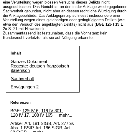
eine Verurteilung wegen blossen Versuchs dieses Delikts nicht
ausgeschlossen. Das Gericht ist an den in der Anklage wiedergegebenen
Sachverhalt gebunden, nicht aber an dessen rechtliche Würdigung durch
die Anklagebehörde. Das Anklageprinzip schliesst insbesondere eine
Verurteilung wegen eines gleichartigen oder geringfügigeren Delikts (wie
etwa den Versuch des angeklagten Delikts) nicht aus (
BGE 126 I 19
E.
2a S. 21 mit Hinweisen).
Zusammenfassend ist festzuhalten, dass die Vorinstanz kein
Bundesrecht verletzte, als sie auf Nötigung erkannte.
Inhalt
Ganzes Dokument
Regeste:
deutsch
französisch
italienisch
Sachverhalt
Erwägungen
2
Referenzen
BGE:
129 IV 6
,
119 IV 301
,
120 IV 17
,
108 IV 165
mehr...
Artikel: Art. 181 StGB, Art. 277bis
Abs. 1 BStP, Art. 186 StGB, Art.