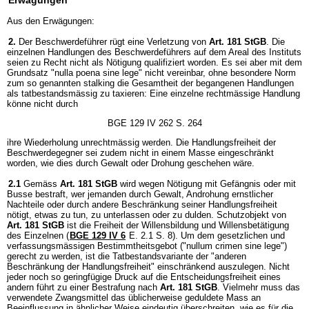
Erwägungen
Aus den Erwägungen:
2.
Der Beschwerdeführer rügt eine Verletzung von
Art. 181 StGB
. Die
einzelnen Handlungen des Beschwerdeführers auf dem Areal des Instituts
seien zu Recht nicht als Nötigung qualifiziert worden. Es sei aber mit dem
Grundsatz "nulla poena sine lege" nicht vereinbar, ohne besondere Norm
zum so genannten stalking die Gesamtheit der begangenen Handlungen
als tatbestandsmässig zu taxieren: Eine einzelne rechtmässige Handlung
könne nicht durch
BGE 129 IV 262 S. 264
ihre Wiederholung unrechtmässig werden. Die Handlungsfreiheit der
Beschwerdegegner sei zudem nicht in einem Masse eingeschränkt
worden, wie dies durch Gewalt oder Drohung geschehen wäre.
2.1
Gemäss
Art. 181 StGB
wird wegen Nötigung mit Gefängnis oder mit
Busse bestraft, wer jemanden durch Gewalt, Androhung ernstlicher
Nachteile oder durch andere Beschränkung seiner Handlungsfreiheit
nötigt, etwas zu tun, zu unterlassen oder zu dulden. Schutzobjekt von
Art. 181 StGB
ist die Freiheit der Willensbildung und Willensbetätigung
des Einzelnen (
BGE 129 IV 6
E. 2.1 S. 8). Um dem gesetzlichen und
verfassungsmässigen Bestimmtheitsgebot ("nullum crimen sine lege")
gerecht zu werden, ist die Tatbestandsvariante der "anderen
Beschränkung der Handlungsfreiheit" einschränkend auszulegen. Nicht
jeder noch so geringfügige Druck auf die Entscheidungsfreiheit eines
andern führt zu einer Bestrafung nach
Art. 181 StGB
. Vielmehr muss das
verwendete Zwangsmittel das üblicherweise geduldete Mass an
Beeinflussung in ähnlicher Weise eindeutig überschreiten, wie es für die