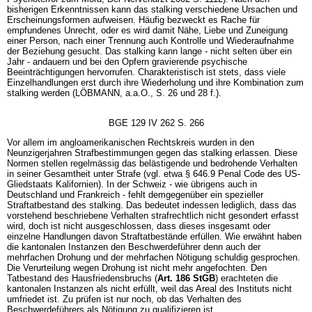
bisherigen Erkenntnissen kann das stalking verschiedene Ursachen und
Erscheinungsformen aufweisen. Häufig bezweckt es Rache für
empfundenes Unrecht, oder es wird damit Nähe, Liebe und Zuneigung
einer Person, nach einer Trennung auch Kontrolle und Wiederaufnahme
der Beziehung gesucht. Das stalking kann lange - nicht selten über ein
Jahr - andauern und bei den Opfern gravierende psychische
Beeinträchtigungen hervorrufen. Charakteristisch ist stets, dass viele
Einzelhandlungen erst durch ihre Wiederholung und ihre Kombination zum
stalking werden (LÖBMANN, a.a.O., S. 26 und 28 f.).
BGE 129 IV 262 S. 266
Vor allem im angloamerikanischen Rechtskreis wurden in den
Neunzigerjahren Strafbestimmungen gegen das stalking erlassen. Diese
Normen stellen regelmässig das belästigende und bedrohende Verhalten
in seiner Gesamtheit unter Strafe (vgl. etwa § 646.9 Penal Code des US-
Gliedstaats Kalifornien). In der Schweiz - wie übrigens auch in
Deutschland und Frankreich - fehlt demgegenüber ein spezieller
Straftatbestand des stalking. Das bedeutet indessen lediglich, dass das
vorstehend beschriebene Verhalten strafrechtlich nicht gesondert erfasst
wird, doch ist nicht ausgeschlossen, dass dieses insgesamt oder
einzelne Handlungen davon Straftatbestände erfüllen. Wie erwähnt haben
die kantonalen Instanzen den Beschwerdeführer denn auch der
mehrfachen Drohung und der mehrfachen Nötigung schuldig gesprochen.
Die Verurteilung wegen Drohung ist nicht mehr angefochten. Den
Tatbestand des Hausfriedensbruchs (
Art. 186 StGB
) erachteten die
kantonalen Instanzen als nicht erfüllt, weil das Areal des Instituts nicht
umfriedet ist. Zu prüfen ist nur noch, ob das Verhalten des
Beschwerdeführers als Nötigung zu qualifizieren ist.