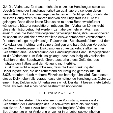
2.4
Die Vorinstanz führt aus, nicht die einzelnen Handlungen seien als
Beschränkung der Handlungsfreiheit zu qualifizieren, sondern deren
Gesamtheit. Die Beschwerdegegner hätten ein Recht gehabt, ungehindert
zu ihren Parkplätzen zu fahren und von dort ungestört ins Büro zu
gelangen. Dass diese keine Diskussion mit dem Beschwerdeführer
wünschten, hätte er respektieren müssen. Sein Verhalten könne nicht
bloss als lästig betrachtet werden. Es habe vielmehr ein Ausmass
erreicht, das die Beschwerdegegner gezwungen habe, ihre Gewohnheiten
zu ändern und örtliche sowie zeitliche Ausweichmanöver vorzunehmen.
Die stundenlange, regelmässige Präsenz des Beschwerdeführers auf dem
Parkplatz des Instituts und seine ständigen und hartnäckigen Versuche,
die Beschwerdegegner in Diskussionen zu verwickeln, stellten in ihrer
Gesamtheit eine Beschränkung der Handlungsfreiheit dar. Demgegenüber
ist die Vorinstanz zum Schluss gelangt, dass das lediglich vereinzelte
Nachfahren des Beschwerdeführers ausserhalb des Geländes des
Instituts den Tatbestand der Nötigung nicht erfülle.
Es ist zwar nicht ausgeschlossen, dass die Beschränkung der
Handlungsfreiheit, die der Tatbestand der Nötigung gemäss
Art. 181
StGB
erfordert, durch mehrere Einzelakte herbeigeführt wird. Doch setzt
dieses Delikt ebenfalls voraus, dass die nötigende Handlung das Opfer zu
einem Tun, Dulden oder Unterlassen zwingt. Der damit bezeichnete Erfolg
muss als Resultat eines näher bestimmten nötigenden
BGE 129 IV 262 S. 267
Verhaltens feststehen. Das übersieht die Vorinstanz, wenn sie die
Gesamtheit der Handlungen des Beschwerdeführers als Nötigung
qualifiziert. Sie stellt zwar fest, dass das fragliche Verhalten die
Betroffenen zu einer Änderung einzelner ihrer Lebensgewohnheiten