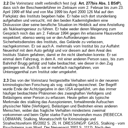
2.2
Die Vorinstanz stellt verbindlich fest (vgl.
Art. 277bis Abs. 1 BStP
),
dass sich der Beschwerdeführer im Zeitraum vom 2. Februar bis zum 23.
April 1999 elf Mal und von Mai 1999 bis April 2000 126 Mal auf den
Parkplatz des Instituts begeben habe. Er habe sich dort stundenlang
aufgehalten und versucht, mit den beiden Kadermitgliedern eine
Diskussion über seine berufliche Situation im Hinblick auf eine Anstellung
als Nuklearingenieur zu führen. Er habe weder deren Weigerung zum
Gespräch noch das am 2. Februar 1994 gegen ihn erlassene Hausverbot
respektiert; ebenso wenig sei er den Aufforderungen des
Sicherheitsdienstes des Instituts, das Gelände zu verlassen,
nachgekommen. Er sei auch A. mehrmals vom Institut bis zur Auffahrt
Neuenhof mit dem Auto gefolgt und vor diesem auf dem Areal des
Instituts Slalom gefahren, damit er ihn nicht überholen konnte. Er sei
einmal dem Fahrzeug, in dem A. mit einer anderen Person sass, bis zum
Bahnhof Brugg gefolgt und habe beobachtet, wie dieser in den Zug
gestiegen sei. Auch B. sei er mehrfach nachgefahren, von
Untersiggenthal zum Institut oder umgekehrt.
2.3
Das von der Vorinstanz festgestellte Verhalten wird in der neueren
kriminologischen Forschung als sog. stalking bezeichnet. Der Begriff
wurde Ende der Achtzigerjahre in den USA eingeführt, um das immer
häufiger beobachtete Phänomen des zwanghaften Verfolgens und
Belästigens einer Person zu erfassen. Heute gelten als typische
Merkmale des stalking das Ausspionieren, fortwährende Aufsuchen
physischer Nähe (Verfolgen), Belästigen und Bedrohen eines anderen
Menschen, wobei das fragliche Verhalten mindestens zweimal
vorkommen und beim Opfer starke Furcht hervorrufen muss (REBECCA
LÖBMANN, Stalking, Monatsschrift für Kriminologie und
Strafrechtsreform 85/2002 S. 25; H. DRESSING/P. GASS, Stalking - vom
Psychoterror zum Mord, Der Nervenarzt 2002 S. 1112). Nach den