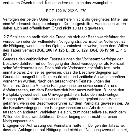
verfolgten Zweck stand. Insbesondere erschien das zwanghafte
BGE 129 IV 262 S. 270
Verfolgen der beiden Opfer von vornherein nicht als geeignetes Mittel, um
eine Wiederanstellung zu erlangen. Die festgestellten Handlungen wären
daher auch auf öffentlichem Grund nicht zulässig gewesen.
2.7
Schliesslich stellt sich die Frage, ob sich der Beschwerdeführer der
versuchten oder der vollendeten Nötigung strafbar machte. Vollendet ist
die Nötigung, wenn sich das Opfer, zumindest teilweise, nach dem Willen
des Täters verhält (
BGE 106 IV 125
E. 2b S. 129;
BGE 96 IV 58
E. 4 S.
62 f.).
Gemäss den verbindlichen Feststellungen der Vorinstanz verfolgte der
Beschwerdeführer mit der Nötigung der Beschwerdegegner als Fernziel
seine Wiederanstellung. Doch hält die Vorinstanz ebenfalls fest, sein
unmittelbares Ziel sei es gewesen, dass die Beschwerdegegner auf
Grund des ausgeübten Druckes örtliche und zeitliche Ausweichmanöver
vornehmen würden. Nach den tatsächlichen Feststellungen der
Vorinstanz änderte A. seine Fahrgewohnheiten sowie seine An- und
Abfahrtszeiten, um dem Beschwerdeführer auszuweichen. B. habe den
Parkplatz gewechselt, sei Umwege gefahren, habe den rückwärtigen
Eingang des Instituts benutzt und sei später als geplant nach Hause
gefahren, wenn der Beschwerdeführer auf dem Parkplatz gewesen sei. Da
die Beschwerdegegner ihre Fahrgewohnheiten und Arbeitszeiten
tatsächlich änderten, verhielten sie sich, zumindest teilweise, nach dem
Willen des Beschwerdeführers. Dieser beging somit nicht nur einen
Nötigungsversuch.
Entgegen der Auffassung der Vorinstanz hätte im Übrigen die Tatsache,
dass die Anklage nur auf Nötigung und nicht auf Nötigungsversuch lautet,