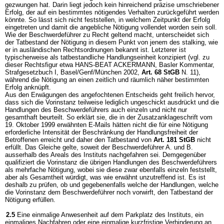
gezwungen hat. Darin liegt jedoch kein hinreichend präzise umschriebener
Erfolg, der auf ein bestimmtes nötigendes Verhalten zurückgeführt werden
könnte. So lässt sich nicht feststellen, in welchem Zeitpunkt der Erfolg
eingetreten und damit die angebliche Nötigung vollendet worden sein soll.
Wie der Beschwerdeführer zu Recht geltend macht, unterscheidet sich
der Tatbestand der Nötigung in diesem Punkt von jenem des stalking, wie
er in ausländischen Rechtsordnungen bekannt ist. Letzterer ist
typischerweise als tatbestandliche Handlungseinheit konzipiert (vgl. zu
dieser Rechtsfigur etwa HANS-BEAT ACKERMANN, Basler Kommentar,
Strafgesetzbuch I, Basel/Genf/München 2002,
Art. 68 StGB
N. 11),
während die Nötigung an einen zeitlich und räumlich näher bestimmten
Erfolg anknüpft.
Aus den Erwägungen des angefochtenen Entscheids geht freilich hervor,
dass sich die Vorinstanz teilweise lediglich ungeschickt ausdrückt und die
Handlungen des Beschwerdeführers auch einzeln und nicht nur
gesamthaft beurteilt. So erklärt sie, die in der Zusatzanklageschrift vom
19. Oktober 1999 erwähnten E-Mails hätten nicht die für eine Nötigung
erforderliche Intensität der Beschränkung der Handlungsfreiheit der
Betroffenen erreicht und daher den Tatbestand von
Art. 181 StGB
nicht
erfüllt. Das Gleiche gelte, soweit der Beschwerdeführer A. und B.
ausserhalb des Areals des Instituts nachgefahren sei. Demgegenüber
qualifiziert die Vorinstanz die übrigen Handlungen des Beschwerdeführers
als mehrfache Nötigung, wobei sie diese zwar ebenfalls einzeln feststellt,
aber als Gesamtheit würdigt, was wie erwähnt unzutreffend ist. Es ist
deshalb zu prüfen, ob und gegebenenfalls welche der Handlungen, welche
die Vorinstanz dem Beschwerdeführer noch vorwirft, den Tatbestand der
Nötigung erfüllen.
2.5
Eine einmalige Anwesenheit auf dem Parkplatz des Instituts, ein
einmaliges Nachfahren oder eine einmalige kurzfristige Verhinderung an