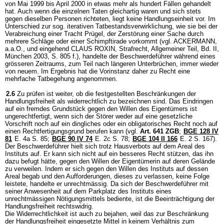
von Mai 1999 bis April 2000 in etwas mehr als hundert Fällen gehandelt
hat. Auch wenn die einzelnen Taten gleichartig waren und sich stets
gegen dieselben Personen richteten, liegt keine Handlungseinheit vor. Im
Unterschied zur sog. iterativen Tatbestandsverwirklichung, wie sie bei der
Verabreichung einer Tracht Prügel, der Zerstörung einer Sache durch
mehrere Schläge oder einer Schimpftirade vorkommt (vgl. ACKERMANN,
a.a.O., und eingehend CLAUS ROXIN, Strafrecht, Allgemeiner Teil, Bd. II,
München 2003, S. 805 f.), handelte der Beschwerdeführer während eines
grösseren Zeitraums, zum Teil nach längeren Unterbrüchen, immer wieder
von neuem. Im Ergebnis hat die Vorinstanz daher zu Recht eine
mehrfache Tatbegehung angenommen.
2.6
Zu prüfen ist weiter, ob die festgestellten Beschränkungen der
Handlungsfreiheit als widerrechtlich zu bezeichnen sind. Das Eindringen
auf ein fremdes Grundstück gegen den Willen des Eigentümers ist
ungerechtfertigt, wenn sich der Störer weder auf eine gesetzliche
Vorschrift noch auf ein dingliches oder ein obligatorisches Recht noch auf
einen Rechtfertigungsgrund berufen kann (vgl.
Art. 641 ZGB
;
BGE 128 IV
81
E. 4a S. 85;
BGE 90 IV 74
E. 2c S. 78;
BGE 104 II 166
E. 2 S. 167).
Der Beschwerdeführer hielt sich trotz Hausverbots auf dem Areal des
Instituts auf. Er kann sich nicht auf ein besseres Recht stützen, das ihn
dazu befugt hätte, gegen den Willen der Eigentümerin auf deren Gelände
zu verweilen. Indem er sich gegen den Willen des Instituts auf dessen
Areal begab und den Aufforderungen, dieses zu verlassen, keine Folge
leistete, handelte er unrechtmässig. Da sich der Beschwerdeführer mit
seiner Anwesenheit auf dem Parkplatz des Instituts eines
unrechtmässigen Nötigungsmittels bediente, ist die Beeinträchtigung der
Handlungsfreiheit rechtswidrig.
Die Widerrechtlichkeit ist auch zu bejahen, weil das zur Beschränkung
der Handlungsfreiheit eingesetzte Mittel in keinem Verhältnis zum