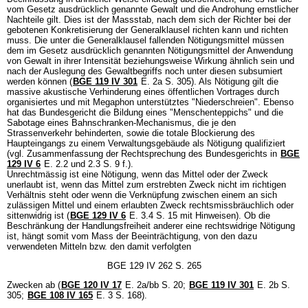
vom Gesetz ausdrücklich genannte Gewalt und die Androhung ernstlicher
Nachteile gilt. Dies ist der Massstab, nach dem sich der Richter bei der
gebotenen Konkretisierung der Generalklausel richten kann und richten
muss. Die unter die Generalklausel fallenden Nötigungsmittel müssen
dem im Gesetz ausdrücklich genannten Nötigungsmittel der Anwendung
von Gewalt in ihrer Intensität beziehungsweise Wirkung ähnlich sein und
nach der Auslegung des Gewaltbegriffs noch unter diesen subsumiert
werden können (
BGE 119 IV 301
E. 2a S. 305). Als Nötigung gilt die
massive akustische Verhinderung eines öffentlichen Vortrages durch
organisiertes und mit Megaphon unterstütztes "Niederschreien". Ebenso
hat das Bundesgericht die Bildung eines "Menschenteppichs" und die
Sabotage eines Bahnschranken-Mechanismus, die je den
Strassenverkehr behinderten, sowie die totale Blockierung des
Haupteingangs zu einem Verwaltungsgebäude als Nötigung qualifiziert
(vgl. Zusammenfassung der Rechtsprechung des Bundesgerichts in
BGE
129 IV 6
E. 2.2 und 2.3 S. 9 f.).
Unrechtmässig ist eine Nötigung, wenn das Mittel oder der Zweck
unerlaubt ist, wenn das Mittel zum erstrebten Zweck nicht im richtigen
Verhältnis steht oder wenn die Verknüpfung zwischen einem an sich
zulässigen Mittel und einem erlaubten Zweck rechtsmissbräuchlich oder
sittenwidrig ist (
BGE 129 IV 6
E. 3.4 S. 15 mit Hinweisen). Ob die
Beschränkung der Handlungsfreiheit anderer eine rechtswidrige Nötigung
ist, hängt somit vom Mass der Beeinträchtigung, von den dazu
verwendeten Mitteln bzw. den damit verfolgten
BGE 129 IV 262 S. 265
Zwecken ab (
BGE 120 IV 17
E. 2a/bb S. 20;
BGE 119 IV 301
E. 2b S.
305;
BGE 108 IV 165
E. 3 S. 168).