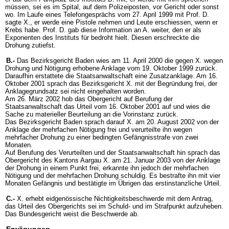
müssen, sei es im Spital, auf dem Polizeiposten, vor Gericht oder sonst
wo. Im Laufe eines Telefongesprächs vom 27. April 1999 mit Prof. D.
sagte X., er werde eine Pistole nehmen und Leute erschiessen, wenn er
Krebs habe. Prof. D. gab diese Information an A. weiter, den er als
Exponenten des Instituts für bedroht hielt. Diesen erschreckte die
Drohung zutiefst.
B.-
Das Bezirksgericht Baden wies am 11. April 2000 die gegen X. wegen
Drohung und Nötigung erhobene Anklage vom 19. Oktober 1999 zurück.
Daraufhin erstattete die Staatsanwaltschaft eine Zusatzanklage. Am 16.
Oktober 2001 sprach das Bezirksgericht X. mit der Begründung frei, der
Anklagegrundsatz sei nicht eingehalten worden.
Am 26. März 2002 hob das Obergericht auf Berufung der
Staatsanwaltschaft das Urteil vom 16. Oktober 2001 auf und wies die
Sache zu materieller Beurteilung an die Vorinstanz zurück.
Das Bezirksgericht Baden sprach darauf X. am 20. August 2002 von der
Anklage der mehrfachen Nötigung frei und verurteilte ihn wegen
mehrfacher Drohung zu einer bedingten Gefängnisstrafe von zwei
Monaten.
Auf Berufung des Verurteilten und der Staatsanwaltschaft hin sprach das
Obergericht des Kantons Aargau X. am 21. Januar 2003 von der Anklage
der Drohung in einem Punkt frei, erkannte ihn jedoch der mehrfachen
Nötigung und der mehrfachen Drohung schuldig. Es bestrafte ihn mit vier
Monaten Gefängnis und bestätigte im Übrigen das erstinstanzliche Urteil.
C.-
X. erhebt eidgenössische Nichtigkeitsbeschwerde mit dem Antrag,
das Urteil des Obergerichts sei im Schuld- und im Strafpunkt aufzuheben.
Das Bundesgericht weist die Beschwerde ab.