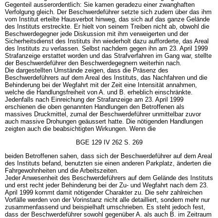
Gegenteil ausserordentlich: Sie kamen geradezu einer zwanghaften
Verfolgung gleich. Der Beschwerdeführer setzte sich zudem über das ihm
vom Institut erteilte Hausverbot hinweg, das sich auf das ganze Gelände
des Instituts erstreckte. Er hielt von seinem Treiben nicht ab, obwohl die
Beschwerdegegner jede Diskussion mit ihm verweigerten und der
Sicherheitsdienst des Instituts ihn wiederholt dazu aufforderte, das Areal
des Instituts zu verlassen. Selbst nachdem gegen ihn am 23. April 1999
Strafanzeige erstattet worden und das Strafverfahren im Gang war, stellte
der Beschwerdeführer den Beschwerdegegnern weiterhin nach.
Die dargestellten Umstände zeigen, dass die Präsenz des
Beschwerdeführers auf dem Areal des Instituts, das Nachfahren und die
Behinderung bei der Wegfahrt mit der Zeit eine Intensität annahmen,
welche die Handlungsfreiheit von A. und B. erheblich einschränkte.
Jedenfalls nach Einreichung der Strafanzeige am 23. April 1999
erschienen die oben genannten Handlungen den Betroffenen als
massives Druckmittel, zumal der Beschwerdeführer unmittelbar zuvor
auch massive Drohungen geäussert hatte. Die nötigenden Handlungen
zeigten auch die beabsichtigten Wirkungen. Wenn die
BGE 129 IV 262 S. 269
beiden Betroffenen sahen, dass sich der Beschwerdeführer auf dem Areal
des Instituts befand, benutzten sie einen anderen Parkplatz, änderten die
Fahrgewohnheiten und die Arbeitszeiten.
Jeder Anwesenheit des Beschwerdeführers auf dem Gelände des Instituts
und erst recht jeder Behinderung bei der Zu- und Wegfahrt nach dem 23.
April 1999 kommt damit nötigender Charakter zu. Die sehr zahlreichen
Vorfälle werden von der Vorinstanz nicht alle detailliert, sondern mehr nur
zusammenfassend und beispielhaft umschrieben. Es steht jedoch fest,
dass der Beschwerdeführer sowohl gegenüber A. als auch B. im Zeitraum