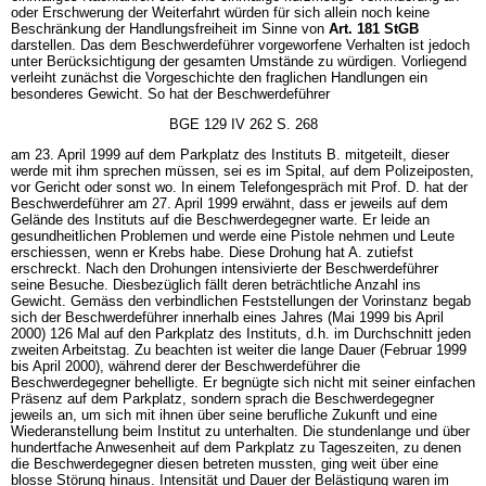
oder Erschwerung der Weiterfahrt würden für sich allein noch keine
Beschränkung der Handlungsfreiheit im Sinne von
Art. 181 StGB
darstellen. Das dem Beschwerdeführer vorgeworfene Verhalten ist jedoch
unter Berücksichtigung der gesamten Umstände zu würdigen. Vorliegend
verleiht zunächst die Vorgeschichte den fraglichen Handlungen ein
besonderes Gewicht. So hat der Beschwerdeführer
BGE 129 IV 262 S. 268
am 23. April 1999 auf dem Parkplatz des Instituts B. mitgeteilt, dieser
werde mit ihm sprechen müssen, sei es im Spital, auf dem Polizeiposten,
vor Gericht oder sonst wo. In einem Telefongespräch mit Prof. D. hat der
Beschwerdeführer am 27. April 1999 erwähnt, dass er jeweils auf dem
Gelände des Instituts auf die Beschwerdegegner warte. Er leide an
gesundheitlichen Problemen und werde eine Pistole nehmen und Leute
erschiessen, wenn er Krebs habe. Diese Drohung hat A. zutiefst
erschreckt. Nach den Drohungen intensivierte der Beschwerdeführer
seine Besuche. Diesbezüglich fällt deren beträchtliche Anzahl ins
Gewicht. Gemäss den verbindlichen Feststellungen der Vorinstanz begab
sich der Beschwerdeführer innerhalb eines Jahres (Mai 1999 bis April
2000) 126 Mal auf den Parkplatz des Instituts, d.h. im Durchschnitt jeden
zweiten Arbeitstag. Zu beachten ist weiter die lange Dauer (Februar 1999
bis April 2000), während derer der Beschwerdeführer die
Beschwerdegegner behelligte. Er begnügte sich nicht mit seiner einfachen
Präsenz auf dem Parkplatz, sondern sprach die Beschwerdegegner
jeweils an, um sich mit ihnen über seine berufliche Zukunft und eine
Wiederanstellung beim Institut zu unterhalten. Die stundenlange und über
hundertfache Anwesenheit auf dem Parkplatz zu Tageszeiten, zu denen
die Beschwerdegegner diesen betreten mussten, ging weit über eine
blosse Störung hinaus. Intensität und Dauer der Belästigung waren im