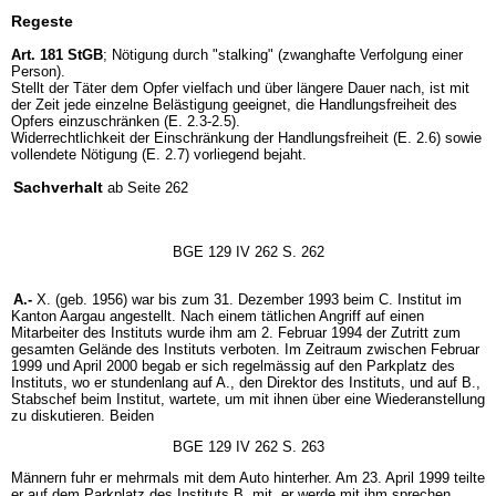
Regeste
Art. 181 StGB
; Nötigung durch "stalking" (zwanghafte Verfolgung einer
Person).
Stellt der Täter dem Opfer vielfach und über längere Dauer nach, ist mit
der Zeit jede einzelne Belästigung geeignet, die Handlungsfreiheit des
Opfers einzuschränken (E. 2.3-2.5).
Widerrechtlichkeit der Einschränkung der Handlungsfreiheit (E. 2.6) sowie
vollendete Nötigung (E. 2.7) vorliegend bejaht.
Sachverhalt
ab Seite 262
BGE 129 IV 262 S. 262
A.-
X. (geb. 1956) war bis zum 31. Dezember 1993 beim C. Institut im
Kanton Aargau angestellt. Nach einem tätlichen Angriff auf einen
Mitarbeiter des Instituts wurde ihm am 2. Februar 1994 der Zutritt zum
gesamten Gelände des Instituts verboten. Im Zeitraum zwischen Februar
1999 und April 2000 begab er sich regelmässig auf den Parkplatz des
Instituts, wo er stundenlang auf A., den Direktor des Instituts, und auf B.,
Stabschef beim Institut, wartete, um mit ihnen über eine Wiederanstellung
zu diskutieren. Beiden
BGE 129 IV 262 S. 263
Männern fuhr er mehrmals mit dem Auto hinterher. Am 23. April 1999 teilte
er auf dem Parkplatz des Instituts B. mit, er werde mit ihm sprechen