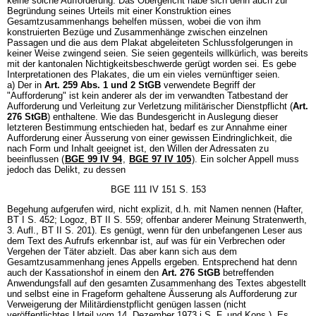
keine solche Aufforderung. Das Obergericht habe sich denn auch zur
Begründung seines Urteils mit einer Konstruktion eines
Gesamtzusammenhangs behelfen müssen, wobei die von ihm
konstruierten Bezüge und Zusammenhänge zwischen einzelnen
Passagen und die aus dem Plakat abgeleiteten Schlussfolgerungen in
keiner Weise zwingend seien. Sie seien gegenteils willkürlich, was bereits
mit der kantonalen Nichtigkeitsbeschwerde gerügt worden sei. Es gebe
Interpretationen des Plakates, die um ein vieles vernünftiger seien.
a) Der in
Art. 259 Abs. 1 und 2 StGB
verwendete Begriff der
"Aufforderung" ist kein anderer als der im verwandten Tatbestand der
Aufforderung und Verleitung zur Verletzung militärischer Dienstpflicht (
Art.
276 StGB
) enthaltene. Wie das Bundesgericht in Auslegung dieser
letzteren Bestimmung entschieden hat, bedarf es zur Annahme einer
Aufforderung einer Äusserung von einer gewissen Eindringlichkeit, die
nach Form und Inhalt geeignet ist, den Willen der Adressaten zu
beeinflussen (
BGE 99 IV 94
,
BGE 97 IV 105
). Ein solcher Appell muss
jedoch das Delikt, zu dessen
BGE 111 IV 151 S. 153
Begehung aufgerufen wird, nicht explizit, d.h. mit Namen nennen (Hafter,
BT I S. 452; Logoz, BT II S. 559; offenbar anderer Meinung Stratenwerth,
3. Aufl., BT II S. 201). Es genügt, wenn für den unbefangenen Leser aus
dem Text des Aufrufs erkennbar ist, auf was für ein Verbrechen oder
Vergehen der Täter abzielt. Das aber kann sich aus dem
Gesamtzusammenhang jenes Appells ergeben. Entsprechend hat denn
auch der Kassationshof in einem den
Art. 276 StGB
betreffenden
Anwendungsfall auf den gesamten Zusammenhang des Textes abgestellt
und selbst eine in Frageform gehaltene Äusserung als Aufforderung zur
Verweigerung der Militärdienstpflicht genügen lassen (nicht
veröffentlichtes Urteil vom 14. Dezember 1973 i.S. F. und Kons.). Es