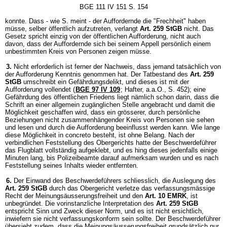
BGE 111 IV 151 S. 154
konnte. Dass - wie S. meint - der Auffordernde die "Frechheit" haben
müsse, selber öffentlich aufzutreten, verlangt
Art. 259 StGB
nicht. Das
Gesetz spricht einzig von der öffentlichen Aufforderung, nicht auch
davon, dass der Auffordernde sich bei seinem Appell persönlich einem
unbestimmten Kreis von Personen zeigen müsse.
3.
Nicht erforderlich ist ferner der Nachweis, dass jemand tatsächlich von
der Aufforderung Kenntnis genommen hat. Der Tatbestand des
Art. 259
StGB
umschreibt ein Gefährdungsdelikt, und dieses ist mit der
Aufforderung vollendet (
BGE 97 IV 109
; Hafter, a.a.O., S. 452); eine
Gefährdung des öffentlichen Friedens liegt nämlich schon darin, dass die
Schrift an einer allgemein zugänglichen Stelle angebracht und damit die
Möglichkeit geschaffen wird, dass ein grösserer, durch persönliche
Beziehungen nicht zusammenhängender Kreis von Personen sie sehen
und lesen und durch die Aufforderung beeinflusst werden kann. Wie lange
diese Möglichkeit in concreto besteht, ist ohne Belang. Nach der
verbindlichen Feststellung des Obergerichts hatte der Beschwerdeführer
das Flugblatt vollständig aufgeklebt, und es hing dieses jedenfalls einige
Minuten lang, bis Polizeibeamte darauf aufmerksam wurden und es nach
Feststellung seines Inhalts wieder entfernten.
6.
Der Einwand des Beschwerdeführers schliesslich, die Auslegung des
Art. 259 StGB
durch das Obergericht verletze das verfassungsmässige
Recht der Meinungsäusserungsfreiheit und den
Art. 10 EMRK
, ist
unbegründet. Die vorinstanzliche Interpretation des
Art. 259 StGB
entspricht Sinn und Zweck dieser Norm, und es ist nicht ersichtlich,
inwiefern sie nicht verfassungskonform sein sollte. Der Beschwerdeführer
übersieht zudem, dass die Meinungsäusserungsfreiheit grundsätzlich nur