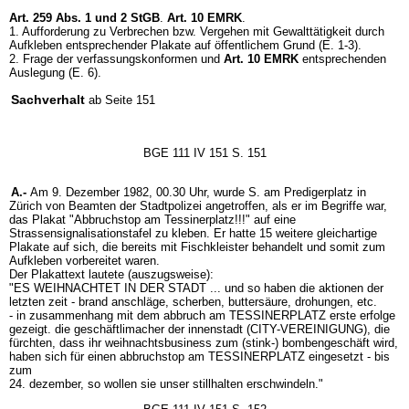
Art. 259 Abs. 1 und 2 StGB
.
Art. 10 EMRK
.
1. Aufforderung zu Verbrechen bzw. Vergehen mit Gewalttätigkeit durch
Aufkleben entsprechender Plakate auf öffentlichem Grund (E. 1-3).
2. Frage der verfassungskonformen und
Art. 10 EMRK
entsprechenden
Auslegung (E. 6).
Sachverhalt
ab Seite 151
BGE 111 IV 151 S. 151
A.-
Am 9. Dezember 1982, 00.30 Uhr, wurde S. am Predigerplatz in
Zürich von Beamten der Stadtpolizei angetroffen, als er im Begriffe war,
das Plakat "Abbruchstop am Tessinerplatz!!!" auf eine
Strassensignalisationstafel zu kleben. Er hatte 15 weitere gleichartige
Plakate auf sich, die bereits mit Fischkleister behandelt und somit zum
Aufkleben vorbereitet waren.
Der Plakattext lautete (auszugsweise):
"ES WEIHNACHTET IN DER STADT ... und so haben die aktionen der
letzten zeit - brand anschläge, scherben, buttersäure, drohungen, etc.
- in zusammenhang mit dem abbruch am TESSINERPLATZ erste erfolge
gezeigt. die geschäftlimacher der innenstadt (CITY-VEREINIGUNG), die
fürchten, dass ihr weihnachtsbusiness zum (stink-) bombengeschäft wird,
haben sich für einen abbruchstop am TESSINERPLATZ eingesetzt - bis
zum
24. dezember, so wollen sie unser stillhalten erschwindeln."