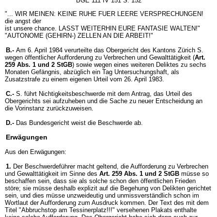
BGE 111 IV 151 S. 152
"... WIR MEINEN: KEINE RUHE FUER LEERE VERSPRECHUNGEN!
die angst der
ist unsere chance. LASST WEITERHIN EURE FANTASIE WALTEN!"
"AUTONOME (GEHIRN-) ZELLEN AN DIE ARBEIT!"
B.-
Am 6. April 1984 verurteilte das Obergericht des Kantons Zürich S.
wegen öffentlicher Aufforderung zu Verbrechen und Gewalttätigkeit (
Art.
259 Abs. 1 und 2 StGB
) sowie wegen eines weiteren Deliktes zu sechs
Monaten Gefängnis, abzüglich ein Tag Untersuchungshaft, als
Zusatzstrafe zu einem eigenen Urteil vom 26. April 1983.
C.-
S. führt Nichtigkeitsbeschwerde mit dem Antrag, das Urteil des
Obergerichts sei aufzuheben und die Sache zu neuer Entscheidung an
die Vorinstanz zurückzuweisen.
D.-
Das Bundesgericht weist die Beschwerde ab.
Erwägungen
Aus den Erwägungen:
1.
Der Beschwerdeführer macht geltend, die Aufforderung zu Verbrechen
und Gewalttätigkeit im Sinne des
Art. 259 Abs. 1 und 2 StGB
müsse so
beschaffen sein, dass sie als solche schon den öffentlichen Frieden
störe; sie müsse deshalb explizit auf die Begehung von Delikten gerichtet
sein, und dies müsse unzweideutig und unmissverständlich schon im
Wortlaut der Aufforderung zum Ausdruck kommen. Der Text des mit dem
Titel "Abbruchstop am Tessinerplatz!!!" versehenen Plakats enthalte