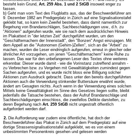
besteht kein Grund,
Art. 259 Abs. 1 und 2 StGB
insoweit enger zu
fassen.
b) Geht man vom Text des Flugblatts aus, das der Beschwerdeführer am
9. Dezember 1982 am Predigerplatz in Zürich auf eine Signalisationstafel
geklebt hat, so kann kein Zweifel bestehen, dass damit namentlich zur
Begehung von Brandanschlägen, Sachbeschädigungen usw., d.h. zu
"Aktionen" aufgerufen wurde, wie sie nach dem ausdrücklichen Hinweis
im Plakattext in "der letzten Zeit" durchgeführt wurden, um den
"Geschäftemachern der Innenstadt", den "Bonzen" Angst einzujagen. Mit
dem Appell an die "Autonomen (Gehirn-)Zellen", sich an die "Arbeit" zu
machen, wurden die Leser eindringlich aufgerufen, erneut in gleicher oder
ähnlicher Art vorzugehen, um jenen "Geschäftemachern" keine Ruhe zu
lassen. Das war für den unbefangenen Leser des Textes ohne weiteres
erkennbar. Dieser wurde damit - wie die Vorinstanz zutreffend annahm -
zu Verbrechen bzw. zu Vergehen mit Gewalttätigkeiten zumindest gegen
Sachen aufgerufen, und es wurde nicht bloss eine Billigung solcher
Aktionen zum Ausdruck gebracht. Dass unter den bereits durchgeführten
Aktionen auch die Verwendung stinkender Buttersäure erwähnt wurde,
ändert am Gesagten nichts. Auch wenn in der Verwendung eines solchen
Mittels keine Gewalttätigkeit im Sinne des Gesetzes liegen sollte, bleibt
jedenfalls die Tatsache bestehen, dass der Aufruf Brandanschläge und
Sachbeschädigungen einschloss, die zweifellos Delikte darstellen, zu
deren Begehung nach
Art. 259 StGB
nicht ungestraft öffentlich
aufgefordert werden darf.
2.
Die Aufforderung war zudem eine öffentliche, hat doch der
Beschwerdeführer das Plakat in Zürich auf dem Predigerplatz auf eine
dortige Strassensignalisationstafel aufgeklebt, wo es von einem
unbestimmten Personenkreis gesehen und gelesen werden