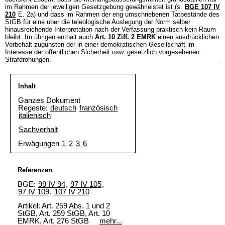
im Rahmen der jeweiligen Gesetzgebung gewährleistet ist (s.
BGE 107 IV
210
E. 2a) und dass im Rahmen der eng umschriebenen Tatbestände des
StGB für eine über die teleologische Auslegung der Norm selber
hinausreichende Interpretation nach der Verfassung praktisch kein Raum
bleibt. Im übrigen enthält auch
Art. 10 Ziff. 2 EMRK
einen ausdrücklichen
Vorbehalt zugunsten der in einer demokratischen Gesellschaft im
Interesse der öffentlichen Sicherheit usw. gesetzlich vorgesehenen
Strafdrohungen.
Inhalt
Ganzes Dokument
Regeste:
deutsch
französisch
italienisch
Sachverhalt
Erwägungen
1
2
3
6
Referenzen
BGE:
99 IV 94
,
97 IV 105
,
97 IV 109
,
107 IV 210
Artikel:
Art. 259 Abs. 1 und 2
StGB
, Art. 259 StGB, Art. 10
EMRK, Art. 276 StGB
mehr...