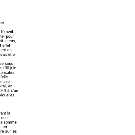
nce
 10 avril
pter pour
it le cas,
t effet
ment en
vait être
sse sous
au 30 juin
torisation
'elle
 munie
ital, en
 2013, d'un
iduelles,
ant la
e que
s la somme
as en
re sur les