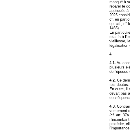
manqué à son
réparer le d
appliquée à
2025 consid.
cf. en part
op. cit., n°
1465).
En particuli
relatifs à l
vieillesse, 
légalisation
4.
4.1.
Au consi
plusieurs él
de l'épouse
4.2.
Ce derni
tels doutes.
En outre, il
devait pas a
conséquence,
4.3.
Contraire
versement de
(cf.
art. 37
n'incombant 
procéder, el
l'importance