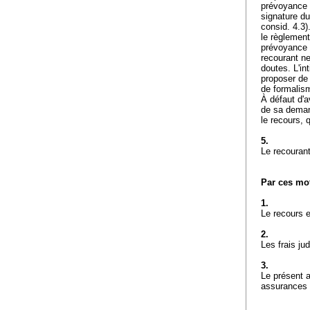
prévoyance p
signature du
consid. 4.3)
le règlement
prévoyance é
recourant ne
doutes. L'in
proposer de
de formalis
À défaut d'a
de sa demand
le recours, 
5.
Le recourant
Par ces mot
1.
Le recours e
2.
Les frais ju
3.
Le présent 
assurances s