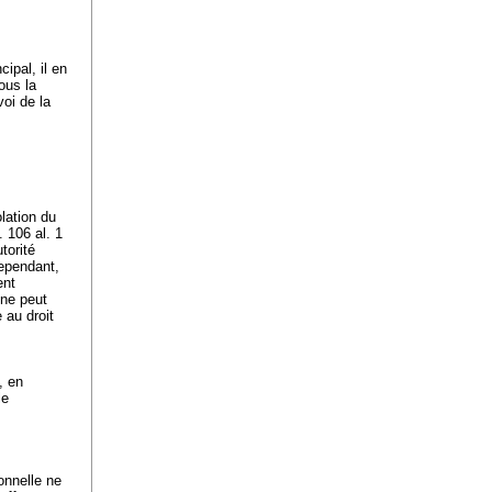
ipal, il en
ous la
voi de la
olation du
. 106 al. 1
utorité
ependant,
ent
 ne peut
 au droit
, en
le
onnelle ne