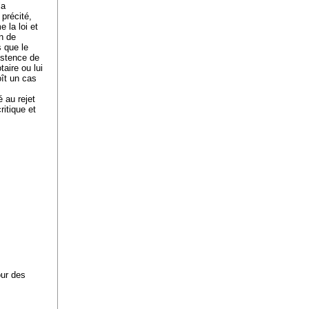
la
 précité,
 la loi et
on de
s que le
xistence de
taire ou lui
ît un cas
 au rejet
ritique et
our des