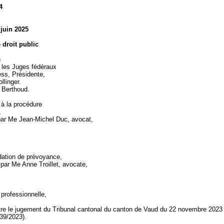
4
 juin 2025
e droit public
n
 les Juges fédéraux
ss, Présidente,
ollinger.
. Berthoud.
 à la procédure
,
par Me Jean-Michel Duc, avocat,
ation de prévoyance,
 par Me Anne Troillet, avocate,
professionnelle,
tre le jugement du Tribunal cantonal du canton de Vaud du 22 novembre 202
 39/2023).