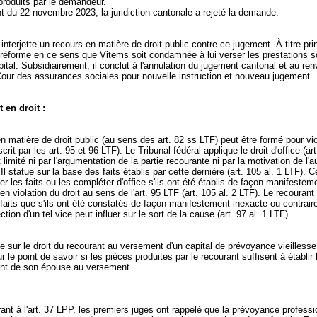
roduits par le demandeur.
t du 22 novembre 2023, la juridiction cantonale a rejeté la demande.
nterjette un recours en matière de droit public contre ce jugement. À titre princ
réforme en ce sens que Vitems soit condamnée à lui verser les prestations s
ital. Subsidiairement, il conclut à l'annulation du jugement cantonal et au ren
Cour des assurances sociales pour nouvelle instruction et nouveau jugement.
 en droit :
n matière de droit public (au sens des
art. 82 ss LTF
) peut être formé pour vi
scrit par les
art. 95 et 96 LTF
). Le Tribunal fédéral applique le droit d'office (
art
st limité ni par l'argumentation de la partie recourante ni par la motivation de l'a
Il statue sur la base des faits établis par cette dernière (
art. 105 al. 1 LTF
). C
fier les faits ou les compléter d'office s'ils ont été établis de façon manifestem
en violation du droit au sens de l'
art. 95 LTF
(
art. 105 al. 2 LTF
). Le recourant
s faits que s'ils ont été constatés de façon manifestement inexacte ou contraire
ection d'un tel vice peut influer sur le sort de la cause (
art. 97 al. 1 LTF
).
rte sur le droit du recourant au versement d'un capital de prévoyance vieillesse
ur le point de savoir si les pièces produites par le recourant suffisent à établir 
nt de son épouse au versement.
ant à l'
art. 37 LPP
, les premiers juges ont rappelé que la prévoyance professi