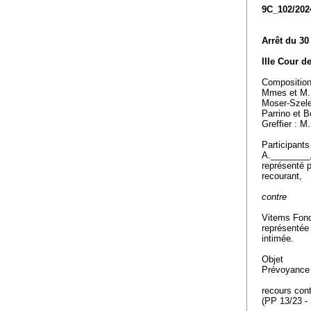
9C_102/202
Arrêt du 30
IIIe Cour d
Compositio
Mmes et M.
Moser-Szele
Parrino et B
Greffier : M
Participants
A.________
représenté 
recourant,
contre
Vitems Fond
représentée
intimée.
Objet
Prévoyance 
recours con
(PP 13/23 -