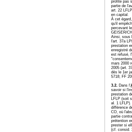
profite pas
partie de l'
art. 22 LFL
en capital.
À cet égard,
qu'il empêch
percevant l
GEISER/CHR
Ainsi, sous 
l'
art. 37a L
prestation en
enregistré d
est refusé, 
"consentemen
mars 2000 re
2005 (art. 3
dès le 1er j
5718; FF 20
3.2.
Dans l'
savoir si l'
prestation d
LFLP
(soit s
al. 1 LFLP
)
différence d
CO
, où l'ab
partie contr
prétention 
prester si e
(cf. consid. 