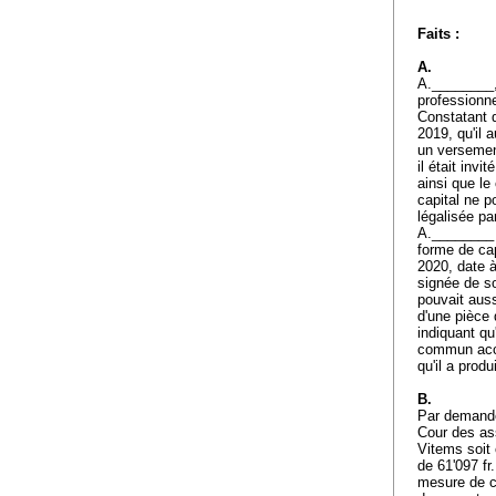
Faits :
A.
A.________, 
professionn
Constatant qu
2019, qu'il a
un versement
il était invi
ainsi que le
capital ne p
légalisée pa
A.________ 
forme de cap
2020, date à 
signée de so
pouvait auss
d'une pièce 
indiquant qu
commun accor
qu'il a prod
B.
Par demande 
Cour des as
Vitems soit
de 61'097 fr
mesure de co