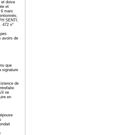
 et doive
mée et
u 6 mars
entionnés;
OPH SENTI,
. 472 n°
cipes
s avoirs de
enu que
a signature
existence de
ntrefaite.
'il ne
uire en
n épouse
s
endait
e