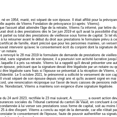
né en 1954, marié, est séparé de son épouse. Il était affilié pour la prévoya
elle auprès de Vitems Fondation de prévoyance (ci-après: Vitems).
e l'assuré allait atteindre l'âge de la retraite, Vitems l'a informé, par lettre du
urait droit à des prestations dès le 1er juin 2019 et qu'il avait la possibilité d'o
 partiel ou total des prestations de vieillesse sous forme de capital. Si tel éta
té à lui retourner avant le début du droit aux prestations le formulaire prévu à ce
 certificat de famille, étant précisé que pour les personnes mariées, un verse
ouvait intervenir qu'avec le consentement écrit du conjoint dont la signature de
r un notaire.
a renvoyé le 28 mai 2019 le formulaire de demande de prestations de vieille
ital, sans signature de son épouse; il a poursuivi son activité lucrative jusqu'
laquelle il a pris sa retraite. Vitems lui a rappelé qu'il devait présenter une au
n épouse, précisant que la signature devait être légalisée par un notaire ou qu
i être légalisée sans frais si l'épouse se présentait à la réception de Vitems,
d'identité. Le 5 octobre 2021, le prénommé a sollicité le versement de son cap
'il vivait séparé de son épouse depuis vingt ans et qu'ils avaient signé en mai
d, une renonciation réciproque sur l'avoir de leurs caisses de pensions indiv
uite. Nonobstant, Vitems a maintenu son exigence d'une signature légalisée.
du 24 avril 2023, rectifiée le 23 mai suivant, A.________ a ouvert action dev
surances sociales du Tribunal cantonal du canton de Vaud, en concluant à c
 condamnée à lui verser ses prestations sous forme de capital, soit au moin
. 25 à dire d'expert. Vitems a conclu au rejet de la demande, car elle n'était p
nstater le consentement de l'épouse, faute de pouvoir authentifier sa signatu