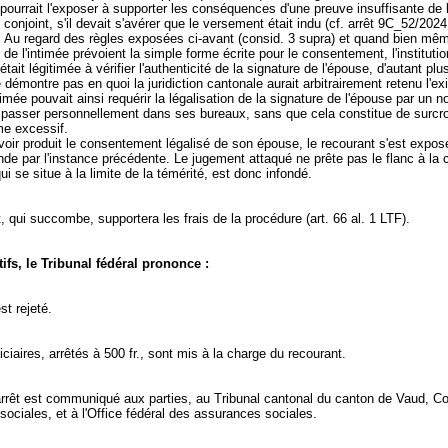
ourrait l'exposer à supporter les conséquences d'une preuve insuffisante de 
 conjoint, s'il devait s'avérer que le versement était indu (cf. arrêt 9C_52/2024
. Au regard des règles exposées ci-avant (consid. 3 supra) et quand bien même
 de l'intimée prévoient la simple forme écrite pour le consentement, l'instituti
tait légitimée à vérifier l'authenticité de la signature de l'épouse, d'autant plu
 démontre pas en quoi la juridiction cantonale aurait arbitrairement retenu l'e
timée pouvait ainsi requérir la légalisation de la signature de l'épouse par un no
 passer personnellement dans ses bureaux, sans que cela constitue de surcro
me excessif.
voir produit le consentement légalisé de son épouse, le recourant s'est exposé
e par l'instance précédente. Le jugement attaqué ne prête pas le flanc à la c
qui se situe à la limite de la témérité, est donc infondé.
, qui succombe, supportera les frais de la procédure (
art. 66 al. 1 LTF
).
ifs, le Tribunal fédéral prononce :
st rejeté.
diciaires, arrêtés à 500 fr., sont mis à la charge du recourant.
arrêt est communiqué aux parties, au Tribunal cantonal du canton de Vaud, C
ociales, et à l'Office fédéral des assurances sociales.