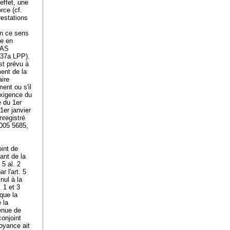
effet, une
rce (cf.
restations
en ce sens
le en
MAS
. 37a LPP
).
st prévu à
ment de la
aire
ent ou s'il
'exigence du
e du 1er
1er janvier
nregistré
2005 5685,
oint de
ant de la
. 5 al. 2
r l'
art. 5
nul à la
. 1 et 3
 que la
 la
tenue de
conjoint
voyance ait