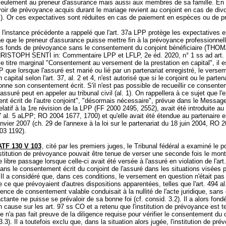
 seulement au preneur d'assurance mais aussi aux membres de sa famille. En 
avoir de prévoyance acquis durant le mariage revient au conjoint en cas de divo
P
). Or ces expectatives sont réduites en cas de paiement en espèces ou de p
 l'instance précédente a rappelé que l'
art. 37a LPP
protège les expectatives 
e que le preneur d'assurance puisse mettre fin à la prévoyance professionnel
es fonds de prévoyance sans le consentement du conjoint bénéficiaire (THO
ISTOPH SENTI in: Commentaire LPP et LFLP, 2e éd. 2020, n° 1 ss ad
art
le titre marginal "Consentement au versement de la prestation en capital", il e
PP
que lorsque l'assuré est marié ou lié par un partenariat enregistré, le verse
 capital selon l'art. 37, al. 2 et 4, n'est autorisé que si le conjoint ou le parten
onne son consentement écrit. S'il n'est pas possible de recueillir ce consentem
l'assuré peut en appeler au tribunal civil (al. 1). On rappellera à ce sujet que l
t écrit de l'autre conjoint", "désormais nécessaire", prévue dans le Messag
latif à la 1re révision de la LPP (FF 2000 2495, 2552), avait été introduite au 
7 al. 5 aLPP; RO 2004 1677, 1700) et qu'elle avait été étendue au partenaire e
anvier 2007 (ch. 29 de l'annexe à la loi sur le partenariat du 18 juin 2004, RO 
03 1192).
ATF 130 V 103
, cité par les premiers juges, le Tribunal fédéral a examiné le p
institution de prévoyance pouvait être tenue de verser une seconde fois le mont
e libre passage lorsque celle-ci avait été versée à l'assuré en violation de l'
art
ans le consentement écrit du conjoint de l'assuré dans les situations visées pa
. Il a considéré que, dans ces conditions, le versement en question n'était pas 
e ce que prévoyaient d'autres dispositions apparentées, telles que l'
art. 494 al
sence de consentement valable conduisait à la nullité de l'acte juridique, sans
actante ne puisse se prévaloir de sa bonne foi (cf. consid. 3.2). Il a alors fondé
en cause sur les
art. 97 ss CO
et a retenu que l'institution de prévoyance est 
lle n'a pas fait preuve de la diligence requise pour vérifier le consentement du 
3.3). Il a toutefois exclu que, dans la situation alors jugée, l'institution de pré