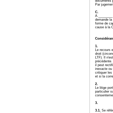
documents p
Par jugemen
C.
A.________ i
demande la 
forme de cap
cause à la 
Considérant
1.
Le recours e
droit (circon
LTF
). Il n'e
précédente. 
il peut recti
inexacte ou 
critiquer le
et si la corr
2.
Le litige po
particulier s
consenteme
3.
3.1.
Se référ