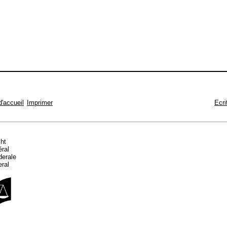
d'accueil
Imprimer
Ecri
cht
éral
ederale
eral