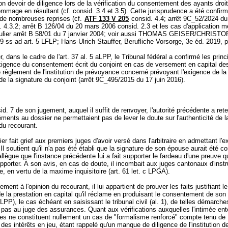
 devoir de diligence lors de la vérification du consentement des ayants droit
ommage en résultant (cf. consid. 3.4 et 3.5). Cette jurisprudence a été confir
 de nombreuses reprises (cf.
ATF 133 V 205
consid. 4.4; arrêt 9C_52/2024 d
 4.3.2; arrêt B 126/04 du 20 mars 2006 consid. 2.3 et les cas d'application m
iculier arrêt B 58/01 du 7 janvier 2004; voir aussi THOMAS GEISER/CHRIST
 59 ss ad
art. 5 LFLP
; Hans-Ulrich Stauffer, Berufliche Vorsorge, 3e éd. 2019, p
er, dans le cadre de l'art. 37 al. 5 aLPP, le Tribunal fédéral a confirmé les prin
'exigence du consentement écrit du conjoint en cas de versement en capital de
le règlement de l'institution de prévoyance concerné prévoyant l'exigence de la
 de la signature du conjoint (arrêt 9C_495/2015 du 17 juin 2016).
d. 7 de son jugement, auquel il suffit de renvoyer, l'autorité précédente a ret
éments au dossier ne permettaient pas de lever le doute sur l'authenticité de l
 du recourant.
er fait grief aux premiers juges d'avoir versé dans l'arbitraire en admettant l'
 Il soutient qu'il n'a pas été établi que la signature de son épouse aurait été co
 allègue que l'instance précédente lui a fait supporter le fardeau d'une preuve qu
pporter. À son avis, en cas de doute, il incombait aux juges cantonaux d'instr
 en vertu de la maxime inquisitoire (
art. 61 let
. c LPGA).
ment à l'opinion du recourant, il lui appartient de prouver les faits justifiant le
 la prestation en capital qu'il réclame en produisant le consentement de so
a LPP
), le cas échéant en saisissant le tribunal civil (al. 1), de telles démarche
pas au juge des assurances. Quant aux vérifications auxquelles l'intimée ent
les ne constituent nullement un cas de "formalisme renforcé" compte tenu de
 des intérêts en jeu, étant rappelé qu'un manque de diligence de l'institution d