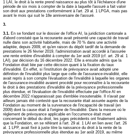
1 LAI
, le droit à la rente prend naissance au plus tôt à l'échéance d'une
période de six mois à compter de la date à laquelle l'assuré a fait valoir
son droit aux prestations conformément à l'
art. 29 al. 1 LPGA
, mais pas
avant le mois qui suit le 18e anniversaire de l'assuré.
3.
3.1.
En se fondant sur le dossier de l'office AI, la juridiction cantonale a
d'abord constaté que la recourante avait présenté une capacité de travail
nulle dans son activité habituelle, mais de 70 % dans une activité
adaptée, depuis 2009, et qu'en raison du dépôt tardif de la demande de
prestations le 26 février 2019, l'administration avait accordé à l'assurée
une rente entière d'invalidité à compter du 1er août 2019 (cf.
art. 29 al. 1
LAI
), par décision du 16 décembre 2022. Elle a ensuite admis que la
Fondation était liée par cette décision quant à la fixation du taux
d'invalidité. En effet, si l'institution de prévoyance avait adopté une
définition de l'invalidité plus large que celle de l'assurance-invalidité, elle
avait repris à son compte l'évaluation de l'invalidité à laquelle les organes
de l'assurance-invalidité avaient procédé pour reconnaître à la recourante
le droit à des prestations d'invalidité de la prévoyance professionnelle
plus étendue, et l'évaluation de l'invalidité effectuée par l'office AI en
décembre 2022 n'apparaissait pas d'emblée insoutenable. Il n'avait par
ailleurs jamais été contesté que la recourante était assurée auprès de la
Fondation au moment de la survenance de l'incapacité de travail (en
2009) dont la cause était à l'origine de l'invalidité. Dans la mesure où le
règlement de prévoyance applicable en l'occurrence était muet
concernant le début du droit, les juges précédents ont finalement admis
que la Fondation, en se référant à l'
art. 29 al. 1 LAI
en lien avec l'
art. 26
al. 1 LPP
, avait fixé à juste titre la naissance du droit à la rente de la
prévoyance professionnelle plus étendue au 1er août 2019, au même