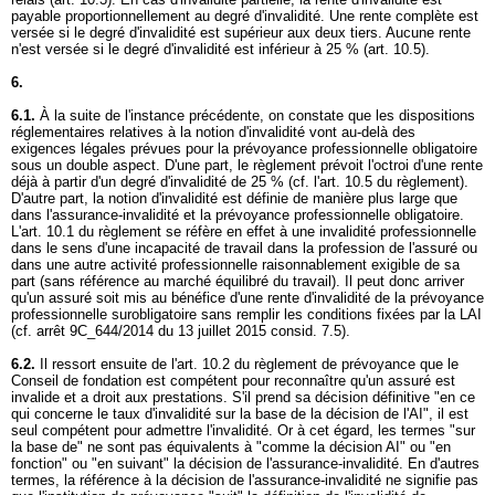
payable proportionnellement au degré d'invalidité. Une rente complète est
versée si le degré d'invalidité est supérieur aux deux tiers. Aucune rente
n'est versée si le degré d'invalidité est inférieur à 25 % (art. 10.5).
6.
6.1.
À la suite de l'instance précédente, on constate que les dispositions
réglementaires relatives à la notion d'invalidité vont au-delà des
exigences légales prévues pour la prévoyance professionnelle obligatoire
sous un double aspect. D'une part, le règlement prévoit l'octroi d'une rente
déjà à partir d'un degré d'invalidité de 25 % (cf. l'art. 10.5 du règlement).
D'autre part, la notion d'invalidité est définie de manière plus large que
dans l'assurance-invalidité et la prévoyance professionnelle obligatoire.
L'art. 10.1 du règlement se réfère en effet à une invalidité professionnelle
dans le sens d'une incapacité de travail dans la profession de l'assuré ou
dans une autre activité professionnelle raisonnablement exigible de sa
part (sans référence au marché équilibré du travail). Il peut donc arriver
qu'un assuré soit mis au bénéfice d'une rente d'invalidité de la prévoyance
professionnelle surobligatoire sans remplir les conditions fixées par la LAI
(cf. arrêt 9C_644/2014 du 13 juillet 2015 consid. 7.5).
6.2.
Il ressort ensuite de l'art. 10.2 du règlement de prévoyance que le
Conseil de fondation est compétent pour reconnaître qu'un assuré est
invalide et a droit aux prestations. S'il prend sa décision définitive "en ce
qui concerne le taux d'invalidité sur la base de la décision de l'AI", il est
seul compétent pour admettre l'invalidité. Or à cet égard, les termes "sur
la base de" ne sont pas équivalents à "comme la décision AI" ou "en
fonction" ou "en suivant" la décision de l'assurance-invalidité. En d'autres
termes, la référence à la décision de l'assurance-invalidité ne signifie pas