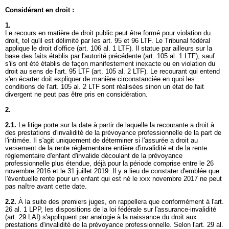
Considérant en droit :
1.
Le recours en matière de droit public peut être formé pour violation du
droit, tel qu'il est délimité par les
art. 95 et 96 LTF
. Le Tribunal fédéral
applique le droit d'office (
art. 106 al. 1 LTF
). Il statue par ailleurs sur la
base des faits établis par l'autorité précédente (
art. 105 al. 1 LTF
), sauf
s'ils ont été établis de façon manifestement inexacte ou en violation du
droit au sens de l'
art. 95 LTF
(
art. 105 al. 2 LTF
). Le recourant qui entend
s'en écarter doit expliquer de manière circonstanciée en quoi les
conditions de l'
art. 105 al. 2 LTF
sont réalisées sinon un état de fait
divergent ne peut pas être pris en considération.
2.
2.1.
Le litige porte sur la date à partir de laquelle la recourante a droit à
des prestations d'invalidité de la prévoyance professionnelle de la part de
l'intimée. Il s'agit uniquement de déterminer si l'assurée a droit au
versement de la rente réglementaire entière d'invalidité et de la rente
réglementaire d'enfant d'invalide découlant de la prévoyance
professionnelle plus étendue, déjà pour la période comprise entre le 26
novembre 2016 et le 31 juillet 2019. Il y a lieu de constater d'emblée que
l'éventuelle rente pour un enfant qui est né le xxx novembre 2017 ne peut
pas naître avant cette date.
2.2.
À la suite des premiers juges, on rappellera que conformément à l'
art.
26 al. 1 LPP
, les dispositions de la loi fédérale sur l'assurance-invalidité
(
art. 29 LAI
) s'appliquent par analogie à la naissance du droit aux
prestations d'invalidité de la prévoyance professionnelle. Selon l'
art. 29 al.