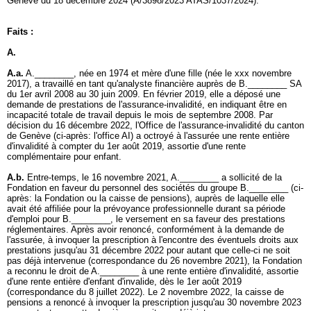
Genève du 18 décembre 2024 (A/3898/2023 ATAS/1037/2024).
Faits :
A.
A.a.
A.________, née en 1974 et mère d'une fille (née le xxx novembre
2017), a travaillé en tant qu'analyste financière auprès de B.________ SA
du 1er avril 2008 au 30 juin 2009. En février 2019, elle a déposé une
demande de prestations de l'assurance-invalidité, en indiquant être en
incapacité totale de travail depuis le mois de septembre 2008. Par
décision du 16 décembre 2022, l'Office de l'assurance-invalidité du canton
de Genève (ci-après: l'office AI) a octroyé à l'assurée une rente entière
d'invalidité à compter du 1er août 2019, assortie d'une rente
complémentaire pour enfant.
A.b.
Entre-temps, le 16 novembre 2021, A.________ a sollicité de la
Fondation en faveur du personnel des sociétés du groupe B.________ (ci-
après: la Fondation ou la caisse de pensions), auprès de laquelle elle
avait été affiliée pour la prévoyance professionnelle durant sa période
d'emploi pour B.________, le versement en sa faveur des prestations
réglementaires. Après avoir renoncé, conformément à la demande de
l'assurée, à invoquer la prescription à l'encontre des éventuels droits aux
prestations jusqu'au 31 décembre 2022 pour autant que celle-ci ne soit
pas déjà intervenue (correspondance du 26 novembre 2021), la Fondation
a reconnu le droit de A.________ à une rente entière d'invalidité, assortie
d'une rente entière d'enfant d'invalide, dès le 1er août 2019
(correspondance du 8 juillet 2022). Le 2 novembre 2022, la caisse de
pensions a renoncé à invoquer la prescription jusqu'au 30 novembre 2023