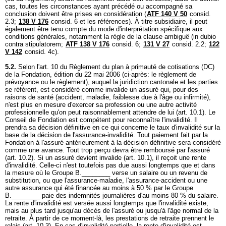
cas, toutes les circonstances ayant précédé ou accompagné sa
conclusion doivent être prises en considération (
ATF 140 V 50
consid.
2.3;
138 V 176
consid. 6 et les références). À titre subsidiaire, il peut
également être tenu compte du mode d'interprétation spécifique aux
conditions générales, notamment la règle de la clause ambiguë (in dubio
contra stipulatorem;
ATF 138 V 176
consid. 6;
131 V 27
consid. 2.2;
122
V 142
consid. 4c).
5.2.
Selon l'art. 10 du Règlement du plan à primauté de cotisations (DC)
de la Fondation, édition du 22 mai 2006 (ci-après: le règlement de
prévoyance ou le règlement), auquel la juridiction cantonale et les parties
se réfèrent, est considéré comme invalide un assuré qui, pour des
raisons de santé (accident, maladie, faiblesse due à l'âge ou infirmité),
n'est plus en mesure d'exercer sa profession ou une autre activité
professionnelle qu'on peut raisonnablement attendre de lui (art. 10.1). Le
Conseil de Fondation est compétent pour reconnaître l'invalidité. Il
prendra sa décision définitive en ce qui concerne le taux d'invalidité sur la
base de la décision de l'assurance-invalidité. Tout paiement fait par la
Fondation à l'assuré antérieurement à la décision définitive sera considéré
comme une avance. Tout trop perçu devra être remboursé par l'assuré
(art. 10.2). Si un assuré devient invalide (art. 10.1), il reçoit une rente
d'invalidité. Celle-ci n'est toutefois pas due aussi longtemps que et dans
la mesure où le Groupe B.________ verse un salaire ou un revenu de
substitution, ou que l'assurance-maladie, l'assurance-accident ou une
autre assurance qui été financée au moins à 50 % par le Groupe
B.________ paie des indemnités journalières d'au moins 80 % du salaire.
La rente d'invalidité est versée aussi longtemps que l'invalidité existe,
mais au plus tard jusqu'au décès de l'assuré ou jusqu'à l'âge normal de la
retraite. À partir de ce moment-là, les prestations de retraite prennent le
relais (art. 10.3). En cas d'invalidité partielle, la rente d'invalidité est