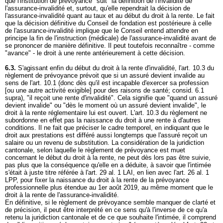
que l'institution de prévoyance "suit" la définition de l'invalidité de
l'assurance-invalidité et, surtout, qu'elle rependrait la décision de
l'assurance-invalidité quant au taux et au début du droit à la rente. Le fait
que la décision définitive du Conseil de fondation est postérieure à celle
de l'assurance-invalidité implique que le Conseil entend attendre en
principe la fin de l'instruction (médicale) de l'assurance-invalidité avant de
se prononcer de manière définitive. Il peut toutefois reconnaître - comme
"avance" - le droit à une rente antérieurement à cette décision.
6.3.
S'agissant enfin du début du droit à la rente d'invalidité, l'art. 10.3 du
règlement de prévoyance prévoit que si un assuré devient invalide au
sens de l'art. 10.1 (donc dès qu'il est incapable d'exercer sa profession
[ou une autre activité exigible] pour des raisons de santé; consid. 6.1
supra), "il reçoit une rente d'invalidité". Cela signifie que "quand un assuré
devient invalide" ou "dès le moment où un assuré devient invalide", le
droit à la rente réglementaire lui est ouvert. L'art. 10.3 du règlement ne
subordonne en effet pas la naissance du droit à une rente à d'autres
conditions. Il ne fait que préciser le cadre temporel, en indiquant que le
droit aux prestations est différé aussi longtemps que l'assuré reçoit un
salaire ou un revenu de substitution. La considération de la juridiction
cantonale, selon laquelle le règlement de prévoyance est muet
concernant le début du droit à la rente, ne peut dès lors pas être suivie,
pas plus que la conséquence qu'elle en a déduite, à savoir que l'intimée
s'était à juste titre référée à l'
art. 29 al. 1 LAI
, en lien avec l'
art. 26 al. 1
LPP
, pour fixer la naissance du droit à la rente de la prévoyance
professionnelle plus étendue au 1er août 2019, au même moment que le
droit à la rente de l'assurance-invalidité.
En définitive, si le règlement de prévoyance semble manquer de clarté et
de précision, il peut être interprété en ce sens qu'à l'inverse de ce qu'a
retenu la juridiction cantonale et de ce que souhaite l'intimée, il comprend