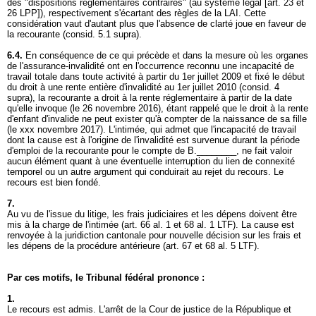
des "dispositions réglementaires contraires" (au système légal [
art. 23 et
26 LPP
]), respectivement s'écartant des règles de la LAI. Cette
considération vaut d'autant plus que l'absence de clarté joue en faveur de
la recourante (consid. 5.1 supra).
6.4.
En conséquence de ce qui précède et dans la mesure où les organes
de l'assurance-invalidité ont en l'occurrence reconnu une incapacité de
travail totale dans toute activité à partir du 1er juillet 2009 et fixé le début
du droit à une rente entière d'invalidité au 1er juillet 2010 (consid. 4
supra), la recourante a droit à la rente réglementaire à partir de la date
qu'elle invoque (le 26 novembre 2016), étant rappelé que le droit à la rente
d'enfant d'invalide ne peut exister qu'à compter de la naissance de sa fille
(le xxx novembre 2017). L'intimée, qui admet que l'incapacité de travail
dont la cause est à l'origine de l'invalidité est survenue durant la période
d'emploi de la recourante pour le compte de B.________, ne fait valoir
aucun élément quant à une éventuelle interruption du lien de connexité
temporel ou un autre argument qui conduirait au rejet du recours. Le
recours est bien fondé.
7.
Au vu de l'issue du litige, les frais judiciaires et les dépens doivent être
mis à la charge de l'intimée (art. 66 al. 1 et 68 al. 1 LTF). La cause est
renvoyée à la juridiction cantonale pour nouvelle décision sur les frais et
les dépens de la procédure antérieure (
art. 67 et 68 al. 5 LTF
).
Par ces motifs, le Tribunal fédéral prononce :
1.
Le recours est admis. L'arrêt de la Cour de justice de la République et