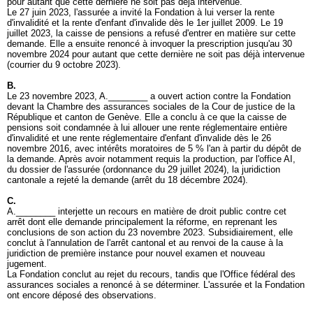
pour autant que cette dernière ne soit pas déjà intervenue.
Le 27 juin 2023, l'assurée a invité la Fondation à lui verser la rente
d'invalidité et la rente d'enfant d'invalide dès le 1er juillet 2009. Le 19
juillet 2023, la caisse de pensions a refusé d'entrer en matière sur cette
demande. Elle a ensuite renoncé à invoquer la prescription jusqu'au 30
novembre 2024 pour autant que cette dernière ne soit pas déjà intervenue
(courrier du 9 octobre 2023).
B.
Le 23 novembre 2023, A.________ a ouvert action contre la Fondation
devant la Chambre des assurances sociales de la Cour de justice de la
République et canton de Genève. Elle a conclu à ce que la caisse de
pensions soit condamnée à lui allouer une rente réglementaire entière
d'invalidité et une rente réglementaire d'enfant d'invalide dès le 26
novembre 2016, avec intérêts moratoires de 5 % l'an à partir du dépôt de
la demande. Après avoir notamment requis la production, par l'office AI,
du dossier de l'assurée (ordonnance du 29 juillet 2024), la juridiction
cantonale a rejeté la demande (arrêt du 18 décembre 2024).
C.
A.________ interjette un recours en matière de droit public contre cet
arrêt dont elle demande principalement la réforme, en reprenant les
conclusions de son action du 23 novembre 2023. Subsidiairement, elle
conclut à l'annulation de l'arrêt cantonal et au renvoi de la cause à la
juridiction de première instance pour nouvel examen et nouveau
jugement.
La Fondation conclut au rejet du recours, tandis que l'Office fédéral des
assurances sociales a renoncé à se déterminer. L'assurée et la Fondation
ont encore déposé des observations.