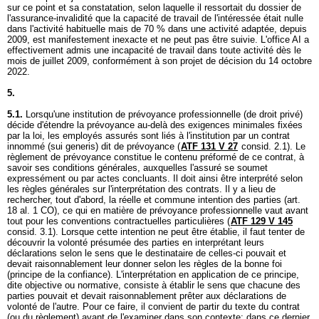
sur ce point et sa constatation, selon laquelle il ressortait du dossier de
l'assurance-invalidité que la capacité de travail de l'intéressée était nulle
dans l'activité habituelle mais de 70 % dans une activité adaptée, depuis
2009, est manifestement inexacte et ne peut pas être suivie. L'office AI a
effectivement admis une incapacité de travail dans toute activité dès le
mois de juillet 2009, conformément à son projet de décision du 14 octobre
2022.
5.
5.1.
Lorsqu'une institution de prévoyance professionnelle (de droit privé)
décide d'étendre la prévoyance au-delà des exigences minimales fixées
par la loi, les employés assurés sont liés à l'institution par un contrat
innommé (sui generis) dit de prévoyance (
ATF 131 V 27
consid. 2.1). Le
règlement de prévoyance constitue le contenu préformé de ce contrat, à
savoir ses conditions générales, auxquelles l'assuré se soumet
expressément ou par actes concluants. Il doit ainsi être interprété selon
les règles générales sur l'interprétation des contrats. Il y a lieu de
rechercher, tout d'abord, la réelle et commune intention des parties (
art.
18 al. 1 CO
), ce qui en matière de prévoyance professionnelle vaut avant
tout pour les conventions contractuelles particulières (
ATF 129 V 145
consid. 3.1). Lorsque cette intention ne peut être établie, il faut tenter de
découvrir la volonté présumée des parties en interprétant leurs
déclarations selon le sens que le destinataire de celles-ci pouvait et
devait raisonnablement leur donner selon les règles de la bonne foi
(principe de la confiance). L'interprétation en application de ce principe,
dite objective ou normative, consiste à établir le sens que chacune des
parties pouvait et devait raisonnablement prêter aux déclarations de
volonté de l'autre. Pour ce faire, il convient de partir du texte du contrat
(ou du règlement) avant de l'examiner dans son contexte; dans ce dernier