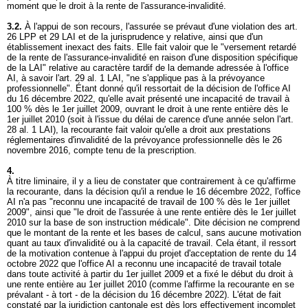
moment que le droit à la rente de l'assurance-invalidité.
3.2.
À l'appui de son recours, l'assurée se prévaut d'une violation des
art.
26 LPP
et 29 LAI et de la jurisprudence y relative, ainsi que d'un
établissement inexact des faits. Elle fait valoir que le "versement retardé
de la rente de l'assurance-invalidité en raison d'une disposition spécifique
de la LAI" relative au caractère tardif de la demande adressée à l'office
AI, à savoir l'
art. 29 al. 1 LAI
, "ne s'applique pas à la prévoyance
professionnelle". Étant donné qu'il ressortait de la décision de l'office AI
du 16 décembre 2022, qu'elle avait présenté une incapacité de travail à
100 % dès le 1er juillet 2009, ouvrant le droit à une rente entière dès le
1er juillet 2010 (soit à l'issue du délai de carence d'une année selon l'
art.
28 al. 1 LAI
), la recourante fait valoir qu'elle a droit aux prestations
réglementaires d'invalidité de la prévoyance professionnelle dès le 26
novembre 2016, compte tenu de la prescription.
4.
À titre liminaire, il y a lieu de constater que contrairement à ce qu'affirme
la recourante, dans la décision qu'il a rendue le 16 décembre 2022, l'office
AI n'a pas "reconnu une incapacité de travail de 100 % dès le 1er juillet
2009", ainsi que "le droit de l'assurée à une rente entière dès le 1er juillet
2010 sur la base de son instruction médicale". Dite décision ne comprend
que le montant de la rente et les bases de calcul, sans aucune motivation
quant au taux d'invalidité ou à la capacité de travail. Cela étant, il ressort
de la motivation contenue à l'appui du projet d'acceptation de rente du 14
octobre 2022 que l'office AI a reconnu une incapacité de travail totale
dans toute activité à partir du 1er juillet 2009 et a fixé le début du droit à
une rente entière au 1er juillet 2010 (comme l'affirme la recourante en se
prévalant - à tort - de la décision du 16 décembre 2022). L'état de fait
constaté par la juridiction cantonale est dès lors effectivement incomplet