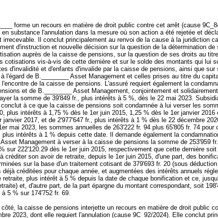
__ forme un recours en matière de droit public contre cet arrêt (cause 9C_84
en substance l'annulation dans la mesure où son action a été rejetée et décl
t irrecevable. Il conclut principalement au renvoi de la cause à la juridiction c
ent d'instruction et nouvelle décision sur la question de la détermination de
isation auprès de la caisse de pensions, sur la question de ses droits au titre
es cotisations vis-à-vis de cette dernière et sur le solde des montants qui lui 
ntes d'invalidité et d'enfants d'invalide par la caisse de pensions, ainsi que sur
à l'égard de B.________ Asset Management et celles prises au titre du capita
 à l'encontre de la caisse de pensions. L'assuré requiert également la condamna
ensions et de B.________ Asset Management, conjointement et solidairement
 payer la somme de 39'849 fr., plus intérêts à 5 %, dès le 22 mai 2023. Subsidi
conclut à ce que la caisse de pensions soit condamnée à lui verser les so
40, plus intérêts à 1,75 % dès le 1er juin 2015, 1,25 % dès le 1er janvier 2016
r janvier 2017, et de 2'977'647 fr., plus intérêts à 1 % dès le 22 décembre 202
1er mai 2023, les sommes annuelles de 263'222 fr. 94 plus 65'805 fr. 74 pour
, plus intérêts à 1 % depuis cette date. Il demande également la condamnatio
Asset Management à verser à la caisse de pensions la somme de 253'959 fr.
 % sur 222'120.29 dès le 1er juin 2015, respectivement que cette dernière soit
créditer son avoir de retraite, depuis le 1er juin 2015, d'une part, des bonifi
erminées sur la base d'un traitement cotisant de 379'693 fr. 20 (sous déductio
ns déjà créditées pour chaque année, et augmentées des intérêts annuels régl
e retraite, plus intérêt à 5 % depuis la date de chaque bonification et ce, jusqu'
retraite) et, d'autre part, de la part épargne du montant correspondant, soit 198'
s à 5 % sur 174'752 fr. 69.
ôté, la caisse de pensions interjette un recours en matière de droit public con
re 2023, dont elle requiert l'annulation (cause 9C_92/2024). Elle conclut pri