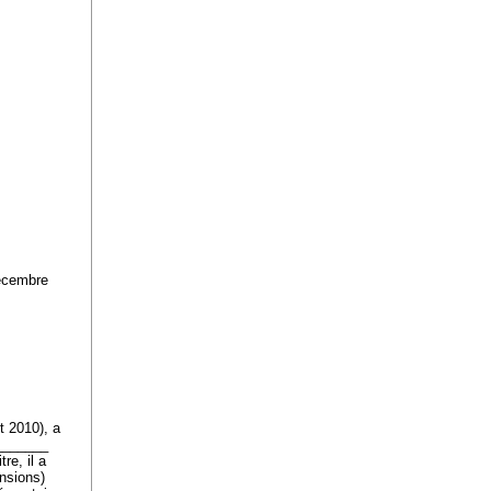
décembre
t 2010), a
________
re, il a
ensions)