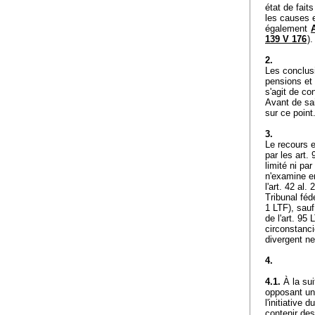
état de fait
les causes e
également
139 V 176
)
2.
Les conclusi
pensions et 
s'agit de co
Avant de sai
sur ce point
3.
Le recours en
par les
art. 
limité ni par
n'examine en
l'
art. 42 al. 
Tribunal fédé
1 LTF
), sau
de l'
art. 95 
circonstanci
divergent ne
4.
4.1.
À la sui
opposant un 
l'initiative
contenir des