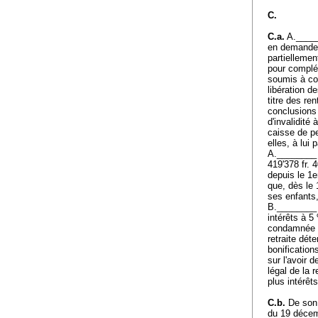
C.
C.a.
A.______
en demande 
partiellemen
pour complém
soumis à cot
libération d
titre des re
conclusions 
d'invalidité
caisse de p
elles, à lui
A.________ 
419'378 fr. 
depuis le 1e
que, dès le 
ses enfants
B.________ 
intérêts à 5
condamnée à 
retraite dét
bonificatio
sur l'avoir d
légal de la 
plus intérêt
C.b.
De son c
du 19 décemb