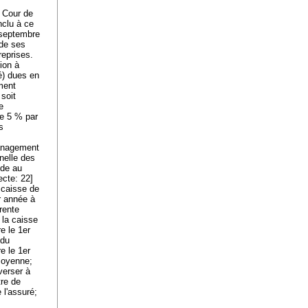
 Cour de
nclu à ce
 septembre
 de ses
reprises.
ion à
é) dues en
ment
 soit
e
de 5 % par
s
Management
nelle des
nde au
ecte: 22]
 caisse de
r année à
 rente
 la caisse
e le 1er
 du
re le 1er
 moyenne;
verser à
tre de
 l'assuré;