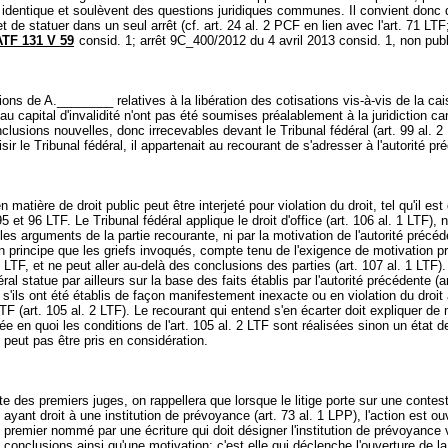
s identique et soulèvent des questions juridiques communes. Il convient donc 
t de statuer dans un seul arrêt (cf.
art. 24 al. 2 PCF
en lien avec l'
art. 71 LTF
ATF 131 V 59
consid. 1; arrêt 9C_400/2012 du 4 avril 2013 consid. 1, non publ
.
ons de A.________ relatives à la libération des cotisations vis-à-vis de la ca
au capital d'invalidité n'ont pas été soumises préalablement à la juridiction can
nclusions nouvelles, donc irrecevables devant le Tribunal fédéral (
art. 99 al. 2
sir le Tribunal fédéral, il appartenait au recourant de s'adresser à l'autorité p
.
 matière de droit public peut être interjeté pour violation du droit, tel qu'il est
95 et 96 LTF
. Le Tribunal fédéral applique le droit d'office (
art. 106 al. 1 LTF
), 
 les arguments de la partie recourante, ni par la motivation de l'autorité précéde
 principe que les griefs invoqués, compte tenu de l'exigence de motivation p
2 LTF
, et ne peut aller au-delà des conclusions des parties (
art. 107 al. 1 LTF
)
ral statue par ailleurs sur la base des faits établis par l'autorité précédente (
a
f s'ils ont été établis de façon manifestement inexacte ou en violation du droit
LTF
(
art. 105 al. 2 LTF
). Le recourant qui entend s'en écarter doit expliquer de
ée en quoi les conditions de l'
art. 105 al. 2 LTF
sont réalisées sinon un état de
 peut pas être pris en considération.
te des premiers juges, on rappellera que lorsque le litige porte sur une contes
ayant droit à une institution de prévoyance (
art. 73 al. 1 LPP
), l'action est o
 du premier nommé par une écriture qui doit désigner l'institution de prévoyance 
 conclusions ainsi qu'une motivation; c'est elle qui déclenche l'ouverture de l