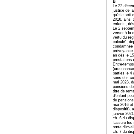
B.
Le 22 décem
justice de 
qu'elle soit
2018, ainsi 
enfants, dès
Le 2 septem
verser à la 
vertu du règ
calculé", de
condamnée à 
prévoyance "
an dès le 1
prestations 
Entre-temps
(ordonnance
parties le 4
sens des con
mai 2023, da
pensions doi
titre de rent
d'enfant pou
de pensions 
mai 2016 et
dispositif), 
janvier 2021
ch. 6 du dis
l'assuré les
rente d'inval
ch. 7 du dis