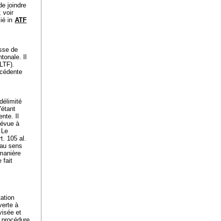
de joindre
; voir
ié in
ATF
isse de
tonale. Il
 LTF
).
récédente
 délimité
n'étant
nte. Il
révue à
. Le
rt. 105 al.
 au sens
 manière
 fait
tation
uverte à
visée et
a procédure