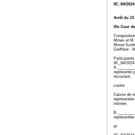
9C_84/2024
Arrêt du 15
IIIe Cour d
Compositio
Mmes et M.
Moser-Szeles
Greffière :
Participants
9C_84/202
A.________
représenté 
recourant,
contre
Caisse de r
représentée 
intimée,
B.________
représentée
et