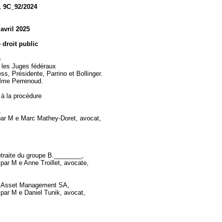
, 9C_92/2024
 avril 2025
e droit public
n
 les Juges fédéraux
s, Présidente, Parrino et Bollinger.
 Mme Perrenoud.
 à la procédure
4
,
par M e Marc Mathey-Doret, avocat,
etraite du groupe B.________,
par M e Anne Troillet, avocate,
 Asset Management SA,
 par M e Daniel Tunik, avocat,