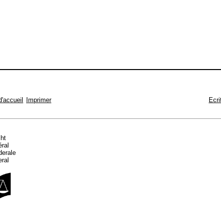
d'accueil
Imprimer
Ecri
cht
éral
ederale
eral