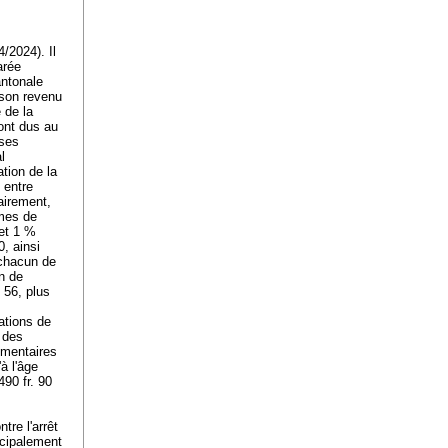
/2024). Il
arée
antonale
 son revenu
 de la
sont dus au
 ses
l
tion de la
 entre
airement,
mmes de
 et 1 %
0, ainsi
 chacun de
n de
 56, plus
cations de
n des
ementaires
à l'âge
490 fr. 90
tre l'arrêt
ncipalement