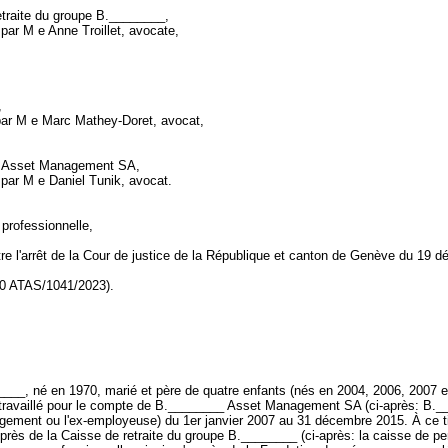
4
etraite du groupe B.________,
par M e Anne Troillet, avocate,
,
par M e Marc Mathey-Doret, avocat,
 Asset Management SA,
 par M e Daniel Tunik, avocat.
professionnelle,
re l'arrêt de la Cour de justice de la République et canton de Genève du 19 
20 ATAS/1041/2023).
___, né en 1970, marié et père de quatre enfants (nés en 2004, 2006, 2007 e
ravaillé pour le compte de B.________ Asset Management SA (ci-après: B.
ement ou l'ex-employeuse) du 1er janvier 2007 au 31 décembre 2015. À ce tit
auprès de la Caisse de retraite du groupe B.________ (ci-après: la caisse de p