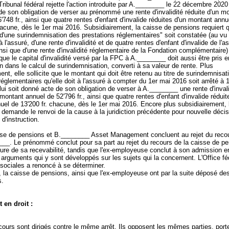
Tribunal fédéral rejette l'action introduite par A.________ le 22 décembre 2020 
e son obligation de verser au prénommé une rente d'invalidité réduite d'un m
'748 fr., ainsi que quatre rentes d'enfant d'invalide réduites d'un montant annu
hacune, dès le 1er mai 2016. Subsidiairement, la caisse de pensions requiert 
 d'une surindemnisation des prestations réglementaires" soit constatée (au vu
 l'assuré, d'une rente d'invalidité et de quatre rentes d'enfant d'invalide de l'
ainsi que d'une rente d'invalidité réglementaire de la Fondation complémentaire)
t que le capital d'invalidité versé par la FPC à A.________ doit aussi être pris e
n dans le calcul de surindemnisation, converti à sa valeur de rente. Plus
ent, elle sollicite que le montant qui doit être retenu au titre de surindemnisat
réglementaires qu'elle doit à l'assuré à compter du 1er mai 2016 soit arrêté à 1
l lui soit donné acte de son obligation de verser à A.________ une rente d'invali
 montant annuel de 52'796 fr., ainsi que quatre rentes d'enfant d'invalide réduit
el de 13'200 fr. chacune, dès le 1er mai 2016. Encore plus subsidiairement, 
demande le renvoi de la cause à la juridiction précédente pour nouvelle déci
d'instruction.
se de pensions et B.________ Asset Management concluent au rejet du reco
___. Le prénommé conclut pour sa part au rejet du recours de la caisse de pe
ure de sa recevabilité, tandis que l'ex-employeuse conclut à son admission e
 arguments qui y sont développés sur les sujets qui la concernent. L'Office fé
sociales a renoncé à se déterminer.
 la caisse de pensions, ainsi que l'ex-employeuse ont par la suite déposé de
s.
 en droit :
ours sont dirigés contre le même arrêt. Ils opposent les mêmes parties, port