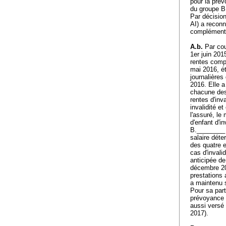
pour la pré
du groupe B
Par décision
AI) a reconn
complémentai
A.b.
Par cour
1er juin 201
rentes compl
mai 2016, ét
journalières
2016. Elle a
chacune des 
rentes d'inv
invalidité e
l'assuré, le
d'enfant d'i
B.________ a
salaire déte
des quatre e
cas d'invali
anticipée de
décembre 201
prestations 
a maintenu 
Pour sa part
prévoyance p
aussi versé 
2017).