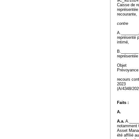
9C_92/202
Caisse de r
représentée 
recourante,
contre
A.________
représenté 
intimé,
B.________
représentée
Objet
Prévoyance 
recours cont
2023
(A/4348/20
Faits :
A.
A.a.
A._____
notamment t
Asset Manag
été affilié 