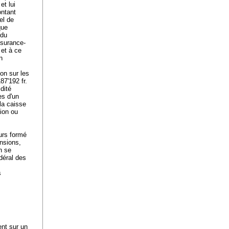
et lui
ontant
el de
que
 du
assurance-
 et à ce
n
ion sur les
87'192 fr.
dité
es d'un
la caisse
sion ou
urs formé
nsions,
n se
déral des
s
ent sur un