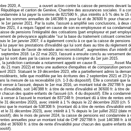
bre 2020, A.________ a ouvert action contre la caisse de pensions devant la
la République et canton de Genève, Chambre des assurances sociales. Il a co
 condamnée à lui payer la somme de 821'590 fr., plus intérêts à 5 % dès le 15
que les sommes annuelles de 146'388 fr. pour lui et de 36'600 fr. pour chacun
 le 1er janvier 2021. Par la suite, l'assuré a amplifié ses conclusions, à deux 
bre 2021, il a requis l'appel en cause de son ex-employeuse et sa condamnat
caisse de pensions l'intégralité des cotisations (part employeur et part employ
lement de prévoyance applicable "sur la base du traitement cotisant correcte
puis le 1er janvier 2007; il a également conclu à ce que la caisse de pensions
lui payer les prestations d'invalidité qui lui sont dues au titre du règlement d
sur la base de l'avoir de retraite ainsi reconstitué", augmentées d'un intérêt 
5 septembre 2018. Le 22 mai 2023, l'assuré a ensuite conclu au versement de
qui lui sont dues par la caisse de pensions à compter du 1er juin 2015.
, la juridiction cantonale a notamment appelé en cause B.________ Asset 
 du 21 mars 2022) et tenu une audience d'enquêtes et de comparution person
 avril 2023. Statuant le 19 décembre 2023, elle a partiellement admis la dema
sidérants, telle que modifiée par les écritures des 2 septembre 2021 et 23 [r
ns la mesure de sa recevabilité (ch. 1-3 du dispositif). Elle a constaté que la
t verser à l'assuré, depuis le 1er mai 2016, un montant total de 292'788 fr. pa
es d'invalidité, soit 146'388 fr. à titre de rente d'invalidité et 36'600 fr. à titre de
r chacun des quatre enfants de l'assuré (ch. 4 du dispositif). Elle a condamné
à verser à l'assuré le montant de 837'248 fr. (montant dû à titre de rentes entr
 le 31 décembre 2020), avec intérêt à 1 % depuis le 22 décembre 2020 (ch. 5
ainsi que le montant de 538'308 fr. (montant dû à titre de rentes d'invalidité ent
 et le 31 décembre 2023), avec intérêt à 1 % depuis le 1er juillet 2022 (date
positif); dès le mois de janvier 2024, la caisse de pensions est condamnée à 
 rentes annuelles pour un montant total de CHF 292'788 fr. (soit 146'388 fr. à ti
idité et 36'600 fr. à titre de rente d'invalidité pour chacun des quatre enfants de
positif).