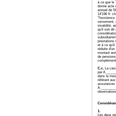
à ce que le 
donne acte d
annuel de 56
14'196 fr. c
"l'existence
versement, à
invalidité, 
qu'il soit di
considératio
subsidiairem
prestations 
et à ce qu'i
réduite d'un
montant annu
de pensions 
complément 
C.c.
La cais
par A._____
dans la mes
référant aux
assurances 
A.________,
observation
Considérant
1.
Les deux rec