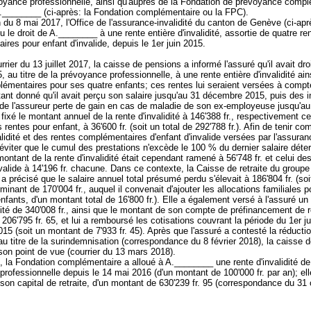
voyance professionnelle, ainsi qu'auprès de la Fondation de prévoyance comp
.________ (ci-après: la Fondation complémentaire ou la FPC).
 du 8 mai 2017, l'Office de l'assurance-invalidité du canton de Genève (ci-après
u le droit de A.________ à une rente entière d'invalidité, assortie de quatre re
res pour enfant d'invalide, depuis le 1er juin 2015.
rier du 13 juillet 2017, la caisse de pensions a informé l'assuré qu'il avait droi
5, au titre de la prévoyance professionnelle, à une rente entière d'invalidité ain
émentaires pour ses quatre enfants; ces rentes lui seraient versées à compt
ant donné qu'il avait perçu son salaire jusqu'au 31 décembre 2015, puis des 
 de l'assureur perte de gain en cas de maladie de son ex-employeuse jusqu'a
 fixé le montant annuel de la rente d'invalidité à 146'388 fr., respectivement ce
rentes pour enfant, à 36'600 fr. (soit un total de 292'788 fr.). Afin de tenir c
alidité et des rentes complémentaires d'enfant d'invalide versées par l'assuran
t éviter que le cumul des prestations n'excède le 100 % du dernier salaire déte
 montant de la rente d'invalidité était cependant ramené à 56'748 fr. et celui de
nvalide à 14'196 fr. chacune. Dans ce contexte, la Caisse de retraite du groupe
 précisé que le salaire annuel total présumé perdu s'élevait à 186'804 fr. (soit
rminant de 170'004 fr., auquel il convenait d'ajouter les allocations familiales 
nfants, d'un montant total de 16'800 fr.). Elle a également versé à l'assuré un 
dité de 340'008 fr., ainsi que le montant de son compte de préfinancement de r
 206'795 fr. 65, et lui a remboursé les cotisations couvrant la période du 1er j
5 (soit un montant de 7'933 fr. 45). Après que l'assuré a contesté la réducti
au titre de la surindemnisation (correspondance du 8 février 2018), la caisse 
son point de vue (courrier du 13 mars 2018).
, la Fondation complémentaire a alloué à A.________ une rente d'invalidité de
rofessionnelle depuis le 14 mai 2016 (d'un montant de 100'000 fr. par an); elle
son capital de retraite, d'un montant de 630'239 fr. 95 (correspondance du 31