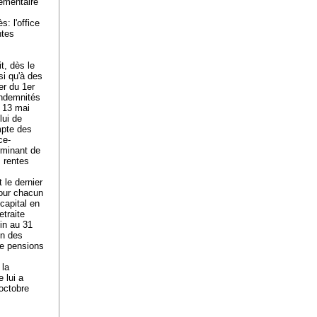
lémentaire
: l'office
ntes
t, dès le
si qu'à des
er du 1er
indemnités
u 13 mai
lui de
ompte des
ce-
rminant de
s rentes
 le dernier
pour chacun
capital en
etraite
uin au 31
on des
de pensions
 la
 lui a
 octobre