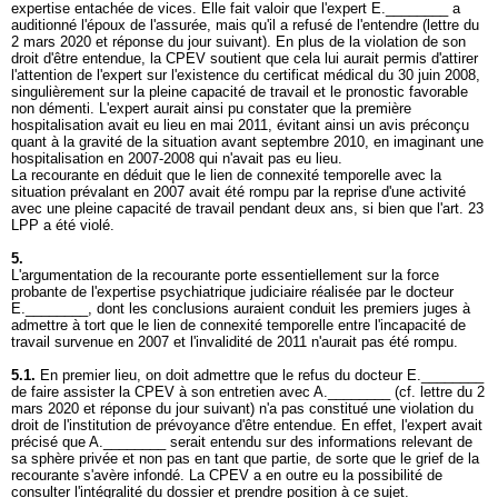
expertise entachée de vices. Elle fait valoir que l'expert E.________ a
auditionné l'époux de l'assurée, mais qu'il a refusé de l'entendre (lettre du
2 mars 2020 et réponse du jour suivant). En plus de la violation de son
droit d'être entendue, la CPEV soutient que cela lui aurait permis d'attirer
l'attention de l'expert sur l'existence du certificat médical du 30 juin 2008,
singulièrement sur la pleine capacité de travail et le pronostic favorable
non démenti. L'expert aurait ainsi pu constater que la première
hospitalisation avait eu lieu en mai 2011, évitant ainsi un avis préconçu
quant à la gravité de la situation avant septembre 2010, en imaginant une
hospitalisation en 2007-2008 qui n'avait pas eu lieu.
La recourante en déduit que le lien de connexité temporelle avec la
situation prévalant en 2007 avait été rompu par la reprise d'une activité
avec une pleine capacité de travail pendant deux ans, si bien que l'
art. 23
LPP
a été violé.
5.
L'argumentation de la recourante porte essentiellement sur la force
probante de l'expertise psychiatrique judiciaire réalisée par le docteur
E.________, dont les conclusions auraient conduit les premiers juges à
admettre à tort que le lien de connexité temporelle entre l'incapacité de
travail survenue en 2007 et l'invalidité de 2011 n'aurait pas été rompu.
5.1.
En premier lieu, on doit admettre que le refus du docteur E.________
de faire assister la CPEV à son entretien avec A.________ (cf. lettre du 2
mars 2020 et réponse du jour suivant) n'a pas constitué une violation du
droit de l'institution de prévoyance d'être entendue. En effet, l'expert avait
précisé que A.________ serait entendu sur des informations relevant de
sa sphère privée et non pas en tant que partie, de sorte que le grief de la
recourante s'avère infondé. La CPEV a en outre eu la possibilité de
consulter l'intégralité du dossier et prendre position à ce sujet.