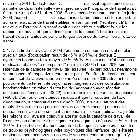
novembre 2011, la doctoresse C.________ - qui avait régulièrement suivi
sa patiente dans l'intervalle - avait précisé que l'incapacité de travail avait
été totale jusqu'au 31 juillet 2008. Pour la période courant jusqu'à fin juillet
2008, l'expert E.________ disposait ainsi d'attestations médicales portant
sur une incapacité de travail établies "en temps réel" ("echtzeitlich"). Il a
relevé que l'atteinte à la santé avait eu des effets significatifs sur les
rapports de travail et que la diminution de la capacité fonctionnelle de
travail s'était manifestée par une longue absence du travail liée à l'état de
santé.
5.4.
À partir du mois d'août 2008, l'assurée a occupé un nouvel emploi
avec un taux d'occupation réduit de 48 % à 64 %, le docteur E.________
ayant mentionné un taux moyen de 59,55 %. En l'absence d'attestations
médicales établies "en temps réel" entre juin 2008 et août 2010 sur
l'étendue de la capacité de travail de l'assurée, l'expert pouvait néanmoins
se prononcer rétrospectivement sur ce point. En effet, le dossier contient
un certificat de la psychiatre prénommée du 5 mars 2009 attestant la
poursuite du traitement de psychiatrie intégrée, soit des consultations
hebdomadaires en raison du trouble de l'adaptation avec réaction
anxieuse et dépressive (F43.22) et du trouble de la personnalité anxieuse
(F60.6). D'autres circonstances indiquaient que la réduction du taux
d'occupation, à compter du mois d'août 2008, avait eu lieu pour des
motifs de santé et non pour des raisons de convenance personnelle,
contrairement à ce que soutient la recourante. L'expert judiciaire a justifié
les raisons qui l'avaient conduit à attester que la capacité de travail de
l'assurée dans l'activité d'enseignante n'avait jamais dépassé le 50 % d'un
100 %. En particulier, il a tenu compte du fait que l'assurée avait souffert
de troubles psychologiques voire psychiques dès l'enfance, qui s'étaient
continuellement aggravés au cours de son existence, retenant qu'il n'y
avait jamais eu de rémission complète même s'il y avait eu des