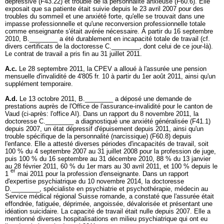
dépressive (F43.22) et trouble de la personnalité anxieuse (F60.6). Elle
exposait que sa patiente était suivie depuis le 23 avril 2007 pour des
troubles du sommeil et une anxiété forte, qu'elle se trouvait dans une
impasse professionnelle et qu'une reconversion professionnelle totale
comme enseignante s'était avérée nécessaire. À partir du 16 septembre
2010, B.________ a été durablement en incapacité totale de travail (cf.
divers certificats de la doctoresse C.________, dont celui de ce jour-là).
Le contrat de travail a pris fin au 31 juillet 2011.
A.c.
Le 28 septembre 2011, la CPEV a alloué à l'assurée une pension
mensuelle d'invalidité de 4'805 fr. 10 à partir du 1er août 2011, ainsi qu'un
supplément temporaire.
A.d.
Le 13 octobre 2011, B.________ a déposé une demande de
prestations auprès de l'Office de l'assurance-invalidité pour le canton de
Vaud (ci-après: l'office AI). Dans un rapport du 8 novembre 2011, la
doctoresse C.________ a diagnostiqué une anxiété généralisée (F41.1)
depuis 2007, un état dépressif d'épuisement depuis 2011, ainsi qu'un
trouble spécifique de la personnalité (narcissique) (F60.8) depuis
l'enfance. Elle a attesté diverses périodes d'incapacités de travail, soit
100 % du 4 septembre 2007 au 31 juillet 2008 pour la profession de juge,
puis 100 % du 16 septembre au 31 décembre 2010, 88 % du 13 janvier
au 28 février 2011, 60 % du 1er mars au 30 avril 2011, et 100 % depuis le
er
1
mai 2011 pour la profession d'enseignante. Dans un rapport
d'expertise psychiatrique du 10 novembre 2014, la doctoresse
D.________, spécialiste en psychiatrie et psychothérapie, médecin au
Service médical régional Suisse romande, a constaté que l'assurée était
effondrée, fatiguée, déprimée, angoissée, dévalorisée et présentant une
idéation suicidaire. La capacité de travail était nulle depuis 2007. Elle a
mentionné diverses hospitalisations en milieu psychiatrique qui ont eu