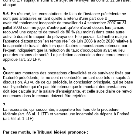
consid. 2.7 supra). Il suffit à ce sujet de renvoyer au consid. 12 de l'arrêt
attaqué.
5.6.
En résumé, les constatations de faits de l'instance précédente ne
sont pas arbitraires en tant qu'elle a retenu d'une part que B.________
avait été totalement incapable de travailler du 4 septembre 2007 au 31
juillet 2008 comme juge, d'autre part qu'elle n'avait depuis lors jamais
recouvré une capacité de travail de 80 % (au moins) dans toute autre
activité durant le rapport de prévoyance. Elle pouvait l'admettre malgré
l'absence d'attestation "en temps réel" de juin 2008 à août 2010 relative à
la capacité de travail, dès lors que d'autres circonstances retenues par
l'expert indiquaient que la réduction du taux d'occupation avait eu lieu
pour des raisons de santé. La juridiction cantonale a donc correctement
appliqué l'
art. 23 LPP
.
6.
Quant aux montants des prestations d'invalidité et de survivant fixés par
l'autorité précédente, ils ne sont ni contestés en tant que tels ni sujets à
discussion. Au vu de ce qui précède, la conclusion principale, qui se base
sur l'hypothèse qui n'a pas été retenue que le montant des prestations
doit être calculé sur le salaire d'enseignante, et celle subsidiaire de renvoi
contenues dans le recours doivent être rejetées.
7.
La recourante, qui succombe, supportera les frais de la procédure
fédérale (
art. 66 al. 1 LTF
) et versera une indemnité de dépens à l'intimé
(
art. 68 al. 1 LTF
).
Par ces motifs, le Tribunal fédéral prononce :