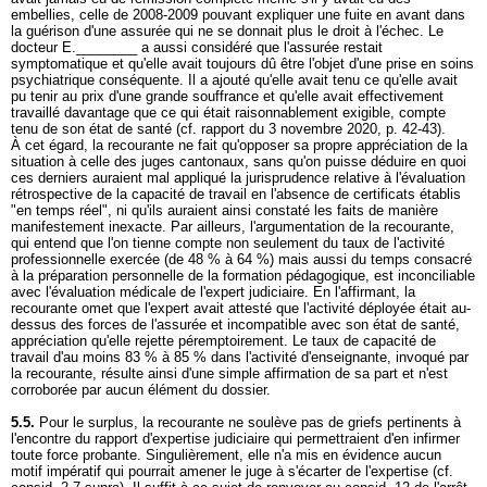
embellies, celle de 2008-2009 pouvant expliquer une fuite en avant dans
la guérison d'une assurée qui ne se donnait plus le droit à l'échec. Le
docteur E.________ a aussi considéré que l'assurée restait
symptomatique et qu'elle avait toujours dû être l'objet d'une prise en soins
psychiatrique conséquente. Il a ajouté qu'elle avait tenu ce qu'elle avait
pu tenir au prix d'une grande souffrance et qu'elle avait effectivement
travaillé davantage que ce qui était raisonnablement exigible, compte
tenu de son état de santé (cf. rapport du 3 novembre 2020, p. 42-43).
À cet égard, la recourante ne fait qu'opposer sa propre appréciation de la
situation à celle des juges cantonaux, sans qu'on puisse déduire en quoi
ces derniers auraient mal appliqué la jurisprudence relative à l'évaluation
rétrospective de la capacité de travail en l'absence de certificats établis
"en temps réel", ni qu'ils auraient ainsi constaté les faits de manière
manifestement inexacte. Par ailleurs, l'argumentation de la recourante,
qui entend que l'on tienne compte non seulement du taux de l'activité
professionnelle exercée (de 48 % à 64 %) mais aussi du temps consacré
à la préparation personnelle de la formation pédagogique, est inconciliable
avec l'évaluation médicale de l'expert judiciaire. En l'affirmant, la
recourante omet que l'expert avait attesté que l'activité déployée était au-
dessus des forces de l'assurée et incompatible avec son état de santé,
appréciation qu'elle rejette péremptoirement. Le taux de capacité de
travail d'au moins 83 % à 85 % dans l'activité d'enseignante, invoqué par
la recourante, résulte ainsi d'une simple affirmation de sa part et n'est
corroborée par aucun élément du dossier.
5.5.
Pour le surplus, la recourante ne soulève pas de griefs pertinents à
l'encontre du rapport d'expertise judiciaire qui permettraient d'en infirmer
toute force probante. Singulièrement, elle n'a mis en évidence aucun
motif impératif qui pourrait amener le juge à s'écarter de l'expertise (cf.