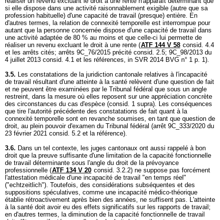
réaliser un revenu excluant le droit à une rente n'apparaît déterminant que
si elle dispose dans une activité raisonnablement exigible (autre que sa
profession habituelle) d'une capacité de travail (presque) entière. En
d'autres termes, la relation de connexité temporelle est interrompue pour
autant que la personne concernée dispose d'une capacité de travail dans
une activité adaptée de 80 % au moins et que celle-ci lui permette de
réaliser un revenu excluant le droit à une rente (
ATF 144 V 58
consid. 4.4
et les arrêts cités; arrêts 9C_76/2015 précité consid. 2.5; 9C_98/2013 du
4 juillet 2013 consid. 4.1 et les références, in SVR 2014 BVG n° 1 p. 1).
3.5.
Les constatations de la juridiction cantonale relatives à l'incapacité
de travail résultant d'une atteinte à la santé relèvent d'une question de fait
et ne peuvent être examinées par le Tribunal fédéral que sous un angle
restreint, dans la mesure où elles reposent sur une appréciation concrète
des circonstances du cas d'espèce (consid. 1 supra). Les conséquences
que tire l'autorité précédente des constatations de fait quant à la
connexité temporelle sont en revanche soumises, en tant que question de
droit, au plein pouvoir d'examen du Tribunal fédéral (arrêt 9C_333/2020 du
23 février 2021 consid. 5.2 et la référence).
3.6.
Dans un tel contexte, les juges cantonaux ont aussi rappelé à bon
droit que la preuve suffisante d'une limitation de la capacité fonctionnelle
de travail déterminante sous l'angle du droit de la prévoyance
professionnelle (
ATF 134 V 20
consid. 3.2.2) ne suppose pas forcément
l'attestation médicale d'une incapacité de travail "en temps réel"
("echtzeitlich"). Toutefois, des considérations subséquentes et des
suppositions spéculatives, comme une incapacité médico-théorique
établie rétroactivement après bien des années, ne suffisent pas. L'atteinte
à la santé doit avoir eu des effets significatifs sur les rapports de travail;
en d'autres termes, la diminution de la capacité fonctionnelle de travail