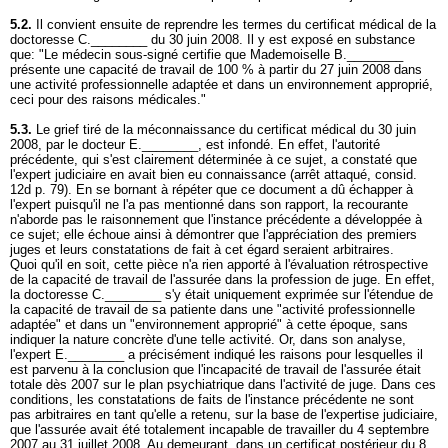
5.2.
Il convient ensuite de reprendre les termes du certificat médical de la
doctoresse C.________ du 30 juin 2008. Il y est exposé en substance
que: "Le médecin sous-signé certifie que Mademoiselle B.________
présente une capacité de travail de 100 % à partir du 27 juin 2008 dans
une activité professionnelle adaptée et dans un environnement approprié,
ceci pour des raisons médicales."
5.3.
Le grief tiré de la méconnaissance du certificat médical du 30 juin
2008, par le docteur E.________, est infondé. En effet, l'autorité
précédente, qui s'est clairement déterminée à ce sujet, a constaté que
l'expert judiciaire en avait bien eu connaissance (arrêt attaqué, consid.
12d p. 79). En se bornant à répéter que ce document a dû échapper à
l'expert puisqu'il ne l'a pas mentionné dans son rapport, la recourante
n'aborde pas le raisonnement que l'instance précédente a développée à
ce sujet; elle échoue ainsi à démontrer que l'appréciation des premiers
juges et leurs constatations de fait à cet égard seraient arbitraires.
Quoi qu'il en soit, cette pièce n'a rien apporté à l'évaluation rétrospective
de la capacité de travail de l'assurée dans la profession de juge. En effet,
la doctoresse C.________ s'y était uniquement exprimée sur l'étendue de
la capacité de travail de sa patiente dans une "activité professionnelle
adaptée" et dans un "environnement approprié" à cette époque, sans
indiquer la nature concrète d'une telle activité. Or, dans son analyse,
l'expert E.________ a précisément indiqué les raisons pour lesquelles il
est parvenu à la conclusion que l'incapacité de travail de l'assurée était
totale dès 2007 sur le plan psychiatrique dans l'activité de juge. Dans ces
conditions, les constatations de faits de l'instance précédente ne sont
pas arbitraires en tant qu'elle a retenu, sur la base de l'expertise judiciaire,
que l'assurée avait été totalement incapable de travailler du 4 septembre
2007 au 31 juillet 2008. Au demeurant, dans un certificat postérieur du 8