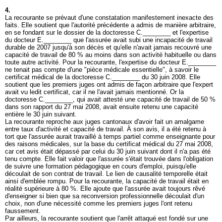
4.
La recourante se prévaut d'une constatation manifestement inexacte des
faits. Elle soutient que l'autorité précédente a admis de manière arbitraire,
en se fondant sur le dossier de la doctoresse C.________ et l'expertise
du docteur E.________ que l'assurée avait subi une incapacité de travail
durable de 2007 jusqu'à son décès et qu'elle n'avait jamais recouvré une
capacité de travail de 80 % au moins dans son activité habituelle ou dans
toute autre activité. Pour la recourante, l'expertise du docteur E.________
ne tenait pas compte d'une "pièce médicale essentielle", à savoir le
certificat médical de la doctoresse C.________ du 30 juin 2008. Elle
soutient que les premiers juges ont admis de façon arbitraire que l'expert
avait vu ledit certificat, car il ne l'avait jamais mentionné. Or la
doctoresse C.________, qui avait attesté une capacité de travail de 50 %
dans son rapport du 27 mai 2008, avait ensuite retenu une capacité
entière le 30 juin suivant.
La recourante reproche aux juges cantonaux d'avoir fait un amalgame
entre taux d'activité et capacité de travail. À son avis, il a été retenu à
tort que l'assurée aurait travaillé à temps partiel comme enseignante pour
des raisons médicales, sur la base du certificat médical du 27 mai 2008,
car cet avis était dépassé par celui du 30 juin suivant dont il n'a pas été
tenu compte. Elle fait valoir que l'assurée s'était trouvée dans l'obligation
de suivre une formation pédagogique en cours d'emploi, puisqu'elle
découlait de son contrat de travail. Le lien de causalité temporelle était
ainsi d'emblée rompu. Pour la recourante, la capacité de travail était en
réalité supérieure à 80 %. Elle ajoute que l'assurée avait toujours rêvé
d'enseigner si bien que sa reconversion professionnelle découlait d'un
choix, non d'une nécessité comme les premiers juges l'ont retenu
faussement.
Par ailleurs, la recourante soutient que l'arrêt attaqué est fondé sur une