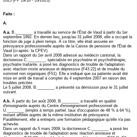
2023 (PP 19/16 - 35/2023).
Faits :
A.
A.a.
B.________ a travaillé au service de l'État de Vaud à partir du 1er
septembre 1992. En dernier lieu, jusqu'au 31 juillet 2008, elle a occupé la
fonction de juge à plein temps. À ce titre, elle était assurée en
prévoyance professionnelle auprès de la Caisse de pensions de l'État de
Vaud (ci-après: la CPEV).
Dans un rapport du 1er avril 2008 adressé au médecin cantonal, la
doctoresse C.________, spécialiste en psychiatrie et psychothérapie,
psychiatre traitante, a posé les diagnostics de trouble de l'adaptation
avec réaction mixte anxieuse et dépressive (F43.22) et de trouble du
sommeil non organiques (F51). Elle a indiqué que sa patiente avait été
mise en arrêt de travail à compter du 4 septembre 2007 en raison des
troubles précités.
Le 5 juillet 2008, B.________ a présenté sa démission pour le 31 juillet
suivant.
A.b.
À partir du 1er août 2008, B.________ a travaillé en qualité
d'enseignante auprès du Centre d'enseignement professionnel de
U.________ (emploi à temps partiel, taux d'occupation de 48 % à 64 %),
restant affiliée auprès de la même institution de prévoyance.
Parallèlement, elle a entrepris une formation pédagogique qu'elle n'a pas
achevée.
Dans un rapport du 5 mars 2009, la doctoresse C.________ a posé les
diagnostics de trouble de l'adaptation avec réaction anxieuse et