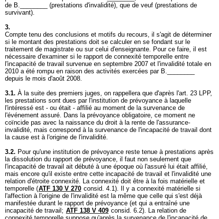
de B.________ (prestations d'invalidité), que de veuf (prestations de
survivant).
3.
Compte tenu des conclusions et motifs du recours, il s'agit de déterminer
si le montant des prestations doit se calculer en se fondant sur le
traitement de magistrate ou sur celui d'enseignante. Pour ce faire, il est
nécessaire d'examiner si le rapport de connexité temporelle entre
l'incapacité de travail survenue en septembre 2007 et l'invalidité totale en
2010 a été rompu en raison des activités exercées par B.________
depuis le mois d'août 2008.
3.1.
À la suite des premiers juges, on rappellera que d'après l'
art. 23 LPP
,
les prestations sont dues par l'institution de prévoyance à laquelle
l'intéressé est - ou était - affilié au moment de la survenance de
l'événement assuré. Dans la prévoyance obligatoire, ce moment ne
coïncide pas avec la naissance du droit à la rente de l'assurance-
invalidité, mais correspond à la survenance de l'incapacité de travail dont
la cause est à l'origine de l'invalidité.
3.2.
Pour qu'une institution de prévoyance reste tenue à prestations après
la dissolution du rapport de prévoyance, il faut non seulement que
l'incapacité de travail ait débuté à une époque où l'assuré lui était affilié,
mais encore qu'il existe entre cette incapacité de travail et l'invalidité une
relation d'étroite connexité. La connexité doit être à la fois matérielle et
temporelle (
ATF 130 V 270
consid. 4.1). Il y a connexité matérielle si
l'affection à l'origine de l'invalidité est la même que celle qui s'est déjà
manifestée durant le rapport de prévoyance (et qui a entraîné une
incapacité de travail;
ATF 138 V 409
consid. 6.2). La relation de
connexité temporelle suppose qu'après la survenance de l'incapacité de