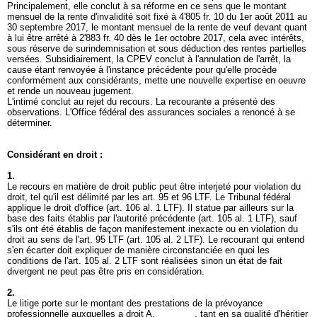
Principalement, elle conclut à sa réforme en ce sens que le montant
mensuel de la rente d'invalidité soit fixé à 4'805 fr. 10 du 1er août 2011 au
30 septembre 2017, le montant mensuel de la rente de veuf devant quant
à lui être arrêté à 2'883 fr. 40 dès le 1er octobre 2017, cela avec intérêts,
sous réserve de surindemnisation et sous déduction des rentes partielles
versées. Subsidiairement, la CPEV conclut à l'annulation de l'arrêt, la
cause étant renvoyée à l'instance précédente pour qu'elle procède
conformément aux considérants, mette une nouvelle expertise en oeuvre
et rende un nouveau jugement.
L'intimé conclut au rejet du recours. La recourante a présenté des
observations. L'Office fédéral des assurances sociales a renoncé à se
déterminer.
Considérant en droit :
1.
Le recours en matière de droit public peut être interjeté pour violation du
droit, tel qu'il est délimité par les
art. 95 et 96 LTF
. Le Tribunal fédéral
applique le droit d'office (
art. 106 al. 1 LTF
). Il statue par ailleurs sur la
base des faits établis par l'autorité précédente (
art. 105 al. 1 LTF
), sauf
s'ils ont été établis de façon manifestement inexacte ou en violation du
droit au sens de l'
art. 95 LTF
(
art. 105 al. 2 LTF
). Le recourant qui entend
s'en écarter doit expliquer de manière circonstanciée en quoi les
conditions de l'
art. 105 al. 2 LTF
sont réalisées sinon un état de fait
divergent ne peut pas être pris en considération.
2.
Le litige porte sur le montant des prestations de la prévoyance
professionnelle auxquelles a droit A.________, tant en sa qualité d'héritier