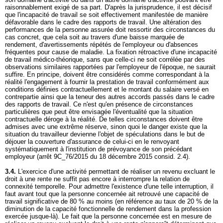
raisonnablement exigé de sa part. D'après la jurisprudence, il est décisif
que l'incapacité de travail se soit effectivement manifestée de manière
défavorable dans le cadre des rapports de travail. Une altération des
performances de la personne assurée doit ressortir des circonstances du
cas concret, que cela soit au travers d'une baisse marquée de
rendement, d'avertissements répétés de l'employeur ou d'absences
fréquentes pour cause de maladie. La fixation rétroactive d'une incapacité
de travail médico-théorique, sans que celle-ci ne soit corrélée par des
observations similaires rapportées par l'employeur de l'époque, ne saurait
suffire. En principe, doivent être considérés comme correspondant à la
réalité l'engagement à fournir la prestation de travail conformément aux
conditions définies contractuellement et le montant du salaire versé en
contrepartie ainsi que la teneur des autres accords passés dans le cadre
des rapports de travail. Ce n'est qu'en présence de circonstances
particulières que peut être envisagée l'éventualité que la situation
contractuelle déroge à la réalité. De telles circonstances doivent être
admises avec une extrême réserve, sinon quoi le danger existe que la
situation du travailleur devienne l'objet de spéculations dans le but de
déjouer la couverture d'assurance de celui-ci en le renvoyant
systématiquement à l'institution de prévoyance de son précédant
employeur (arrêt 9C_76/2015 du 18 décembre 2015 consid. 2.4).
3.4.
L'exercice d'une activité permettant de réaliser un revenu excluant le
droit à une rente ne suffit pas encore à interrompre la relation de
connexité temporelle. Pour admettre l'existence d'une telle interruption, il
faut avant tout que la personne concernée ait retrouvé une capacité de
travail significative de 80 % au moins (en référence au taux de 20 % de la
diminution de la capacité fonctionnelle de rendement dans la profession
exercée jusque-là). Le fait que la personne concernée est en mesure de