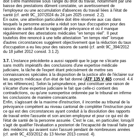
doit s'être manifestée sous l'angle du droit du travail, notamment par une
baisse des prestations dûment constatée, un avertissement de
l'employeur ou une accumulation d'absences du travail liées à l'état de
santé (cf. arrêt 9C_107/2024 du 24 juin 2025 consid. 2.2).
En outre, une attention particulière doit être réservée aux cas dans
lesquels la personne assurée a réduit son taux d'occupation pour des
raisons de santé durant le rapport de prévoyance et où il manque
régulièrement des attestations médicales "en temps réel". Il peut
toutefois être renoncé à une telle attestation "en temps réel" lorsque
d'autres circonstances suggèrent objectivement que la réduction du taux
d'occupation a eu lieu pour des raisons de santé (cf. arrêt 9C_394/2012
du 18 juillet 2012 consid. 3.1.2).
3.7.
L'instance précédente a aussi rappelé que le juge ne s'écarte pas
sans motifs impératifs des conclusions d'une expertise médicale
judiciaire, la tâche de l'expert étant précisément de mettre ses
connaissances spéciales à la disposition de la justice afin de l'éclairer sur
les aspects médicaux d'un état de fait donné (
ATF 135 V 465
consid. 4.4
et les références). Selon la jurisprudence, peut constituer une raison de
s'écarter d'une expertise judiciaire le fait que celle-ci contient des
contradictions, ou qu'une surexpertise ordonnée par le tribunal en infirme
les conclusions de manière convaincante.
Enfin, s'agissant de la maxime d'instruction, il incombe au tribunal de la
prévoyance compétent au niveau cantonal de compléter l'instruction pour
ce qui est des circonstances ayant conduit à la dissolution des rapports
de travail entre l'assurée et son ancien employeur et pour ce qui est de
l'état de santé de la personne assurée. C'est le cas, en particulier, lorsqu'il
s'agit de qualifier l'évaluation a posteriori de l'incapacité de travail faite par
des médecins qui avaient suivi l'assuré pendant de nombreuses années
(cf. arrêt 9C_433/2012 du 13 février 2013 consid. 4).