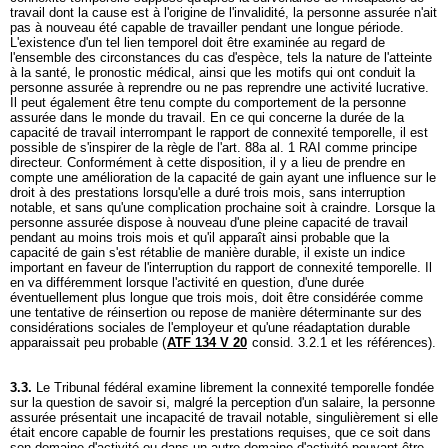
travail dont la cause est à l'origine de l'invalidité, la personne assurée n'ait
pas à nouveau été capable de travailler pendant une longue période.
L'existence d'un tel lien temporel doit être examinée au regard de
l'ensemble des circonstances du cas d'espèce, tels la nature de l'atteinte
à la santé, le pronostic médical, ainsi que les motifs qui ont conduit la
personne assurée à reprendre ou ne pas reprendre une activité lucrative.
Il peut également être tenu compte du comportement de la personne
assurée dans le monde du travail. En ce qui concerne la durée de la
capacité de travail interrompant le rapport de connexité temporelle, il est
possible de s'inspirer de la règle de l'
art. 88a al. 1 RAI
comme principe
directeur. Conformément à cette disposition, il y a lieu de prendre en
compte une amélioration de la capacité de gain ayant une influence sur le
droit à des prestations lorsqu'elle a duré trois mois, sans interruption
notable, et sans qu'une complication prochaine soit à craindre. Lorsque la
personne assurée dispose à nouveau d'une pleine capacité de travail
pendant au moins trois mois et qu'il apparaît ainsi probable que la
capacité de gain s'est rétablie de manière durable, il existe un indice
important en faveur de l'interruption du rapport de connexité temporelle. Il
en va différemment lorsque l'activité en question, d'une durée
éventuellement plus longue que trois mois, doit être considérée comme
une tentative de réinsertion ou repose de manière déterminante sur des
considérations sociales de l'employeur et qu'une réadaptation durable
apparaissait peu probable (
ATF 134 V 20
consid. 3.2.1 et les références).
3.3.
Le Tribunal fédéral examine librement la connexité temporelle fondée
sur la question de savoir si, malgré la perception d'un salaire, la personne
assurée présentait une incapacité de travail notable, singulièrement si elle
était encore capable de fournir les prestations requises, que ce soit dans
son domaine d'activité ou dans un autre domaine d'activité pouvant être