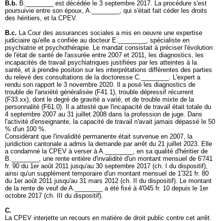
B.b.
B.________ est décédée le 3 septembre 2017. La procédure s'est
poursuivie entre son époux, A.________, qui s'était fait céder les droits
des héritiers, et la CPEV.
B.c.
La Cour des assurances sociales a mis en oeuvre une expertise
judiciaire qu'elle a confiée au docteur E.________, spécialiste en
psychiatrie et psychothérapie. Le mandat consistait à préciser l'évolution
de l'état de santé de l'assurée entre 2007 et 2011, les diagnostics, les
incapacités de travail psychiatriques justifiées par les atteintes à la
santé, et à prendre position sur les interprétations différentes des parties
du relevé des consultations de la doctoresse C.________. L'expert a
rendu son rapport le 3 novembre 2020. Il a posé les diagnostics de
trouble de l'anxiété généralisée (F41.1), trouble dépressif récurrent
(F33.xx), dont le degré de gravité a varié, et de trouble mixte de la
personnalité (F61.0). Il a attesté que l'incapacité de travail était totale du
4 septembre 2007 au 31 juillet 2008 dans la profession de juge. Dans
l'activité d'enseignante, la capacité de travail n'avait jamais dépassé le 50
% d'un 100 %.
Considérant que l'invalidité permanente était survenue en 2007, la
juridiction cantonale a admis la demande par arrêt du 21 juillet 2023. Elle
a condamné la CPEV à verser à A.________, en sa qualité d'héritier de
B.________, une rente entière d'invalidité d'un montant mensuel de 6'741
fr. 90 du 1er août 2011 jusqu'au 30 septembre 2017 (ch. I du dispositif),
ainsi qu'un supplément temporaire d'un montant mensuel de 1'321 fr. 80
du 1er août 2011 jusqu'au 31 mars 2012 (ch. II du dispositif). Le montant
de la rente de veuf de A.________ a été fixé à 4'045 fr. 10 depuis le 1er
octobre 2017 (ch. III du dispositif).
C.
La CPEV interjette un recours en matière de droit public contre cet arrêt.