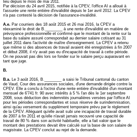
lieu depuis le mois de mai 2011.
Par décision du 24 avril 2015, notifiée à la CPEV, l'office AI a alloué à
l'assurée une rente entière d'invalidité depuis le 1er avril 2012. La CPEV
n'a pas contesté la décision de l'assurance-invalidité.
A.e.
Par courriers des 18 août 2015 et 26 mai 2016, la CPEV a
réexaminé le droit de B.________ à une rente d'invalidité en matière de
prévoyance professionnelle et confirmé que le montant de la rente sur la
base du salaire assuré correspondait au dernier salaire cotisant au 31
juillet 2011 dans l'activité de maître d'enseignement. La CPEV a retenu
que même si des absences de travail avaient été enregistrées à fin 2007
et début 2008, il n'y avait pas eu d'incapacité de travail à cette période.
On ne pouvait pas dès lors se fonder sur le salaire perçu auparavant en
tant que juge.
B.
B.a.
Le 3 août 2016, B.________ a saisi le Tribunal cantonal du canton
de Vaud, Cour des assurances sociales, d'une demande dirigée contre la
CPEV. Elle a conclu à l'octroi d'une rente entière d'invalidité d'un montant
mensuel de 6'741 fr. 90 avec intérêts à 5 % l'an dès le 1er septembre
2008, sous déduction des indemnités journalières versées par l'office AI
pour les périodes correspondantes et sous réserve de surindemnisation,
ainsi qu'au versement du supplément temporaire prévu par le règlement
de la CPEV. Alléguant qu'elle avait subi une incapacité de travail durable
de 2007 à fin 2011 et qu'elle n'avait jamais recouvré une capacité de
travail de 80 % dans son activité habituelle, elle a fait valoir que le
montant des prestations devait être calculé sur la base de son salaire de
magistrate. La CPEV conclut au rejet de la demande.