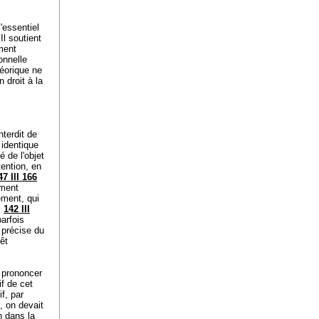
'essentiel
Il soutient
ement
onnelle
héorique ne
 droit à la
nterdit de
 identique
é de l'objet
tention, en
7 III 166
ement
ement, qui
;
142 III
arfois
 précise du
êt
e prononcer
if de cet
f, par
0, on devait
n dans la