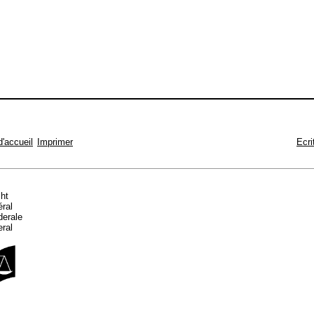
d'accueil
Imprimer
Ecri
cht
éral
ederale
eral