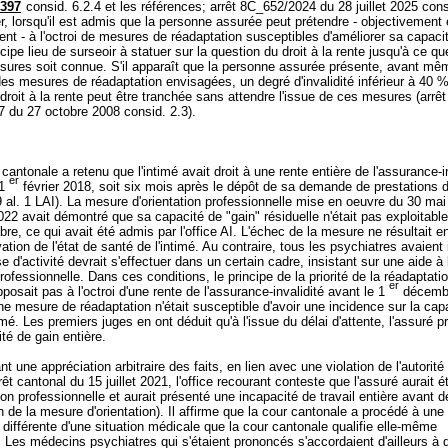
 397
consid. 6.2.4 et les références; arrêt 8C_652/2024 du 28 juillet 2025 cons
er, lorsqu'il est admis que la personne assurée peut prétendre - objectivement 
nt - à l'octroi de mesures de réadaptation susceptibles d'améliorer sa capaci
ncipe lieu de surseoir à statuer sur la question du droit à la rente jusqu'à ce qu
sures soit connue. S'il apparaît que la personne assurée présente, avant mê
des mesures de réadaptation envisagées, un degré d'invalidité inférieur à 40 %
droit à la rente peut être tranchée sans attendre l'issue de ces mesures (arrêt
 du 27 octobre 2008 consid. 2.3).
cantonale a retenu que l'intimé avait droit à une rente entière de l'assurance-i
er
 1
février 2018, soit six mois après le dépôt de sa demande de prestations 
9 al. 1 LAI
). La mesure d'orientation professionnelle mise en oeuvre du 30 ma
2 avait démontré que sa capacité de "gain" résiduelle n'était pas exploitabl
ibre, ce qui avait été admis par l'office AI. L'échec de la mesure ne résultait e
ation de l'état de santé de l'intimé. Au contraire, tous les psychiatres avaient
se d'activité devrait s'effectuer dans un certain cadre, insistant sur une aide à 
professionnelle. Dans ces conditions, le principe de la priorité de la réadaptatio
er
pposait pas à l'octroi d'une rente de l'assurance-invalidité avant le 1
décembr
e mesure de réadaptation n'était susceptible d'avoir une incidence sur la cap
timé. Les premiers juges en ont déduit qu'à l'issue du délai d'attente, l'assuré p
ité de gain entière.
t une appréciation arbitraire des faits, en lien avec une violation de l'autorit
rêt cantonal du 15 juillet 2021, l'office recourant conteste que l'assuré aurait é
ion professionnelle et aurait présenté une incapacité de travail entière avant
in de la mesure d'orientation). Il affirme que la cour cantonale a procédé à une
 différente d'une situation médicale que la cour cantonale qualifie elle-même
 Les médecins psychiatres qui s'étaient prononcés s'accordaient d'ailleurs à 