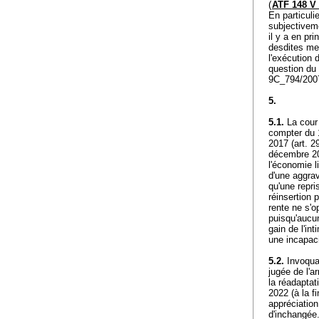
(
ATF 148 V
En particuli
subjectiveme
il y a en pri
desdites me
l'exécution 
question du 
9C_794/2007
5.
5.1.
La cour 
compter du
2017 (
art. 2
décembre 202
l'économie l
d'une aggrav
qu'une repri
réinsertion 
rente ne s'o
puisqu'aucun
gain de l'in
une incapac
5.2.
Invoquan
jugée de l'ar
la réadaptat
2022 (à la f
appréciation
d'inchangée.