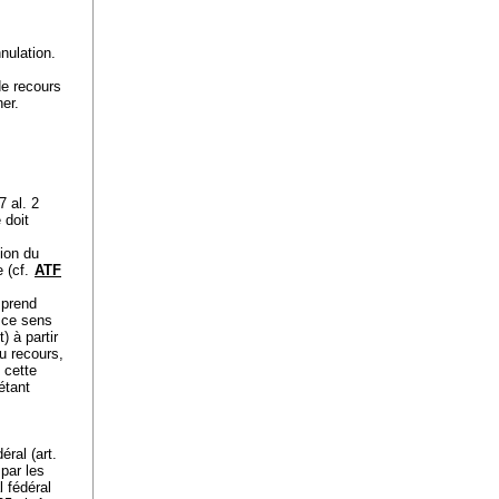
nulation.
de recours
ner.
7 al. 2
 doit
ion du
e (cf.
ATF
mprend
n ce sens
) à partir
u recours,
 cette
étant
éral (
art.
 par les
l fédéral