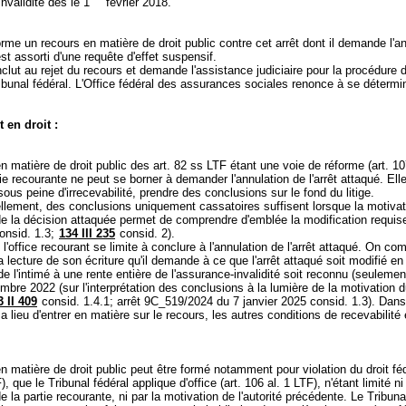
invalidité dès le 1
février 2018.
forme un recours en matière de droit public contre cet arrêt dont il demande l'an
st assorti d'une requête d'effet suspensif.
clut au rejet du recours et demande l'assistance judiciaire pour la procédure 
ibunal fédéral. L'Office fédéral des assurances sociales renonce à se détermi
 en droit :
n matière de droit public des
art. 82 ss LTF
étant une voie de réforme (
art. 10
rtie recourante ne peut se borner à demander l'annulation de l'arrêt attaqué. Elle
ous peine d'irrecevabilité, prendre des conclusions sur le fond du litige.
llement, des conclusions uniquement cassatoires suffisent lorsque la motivat
e la décision attaquée permet de comprendre d'emblée la modification requis
onsid. 1.3;
134 III 235
consid. 2).
 l'office recourant se limite à conclure à l'annulation de l'arrêt attaqué. On co
la lecture de son écriture qu'il demande à ce que l'arrêt attaqué soit modifié e
 de l'intimé à une rente entière de l'assurance-invalidité soit reconnu (seulement
bre 2022 (sur l'interprétation des conclusions à la lumière de la motivation d
 II 409
consid. 1.4.1; arrêt 9C_519/2024 du 7 janvier 2025 consid. 1.3). Dans
 a lieu d'entrer en matière sur le recours, les autres conditions de recevabilité 
n matière de droit public peut être formé notamment pour violation du droit féd
F
), que le Tribunal fédéral applique d'office (
art. 106 al. 1 LTF
), n'étant limité ni
 la partie recourante, ni par la motivation de l'autorité précédente. Le Tribuna