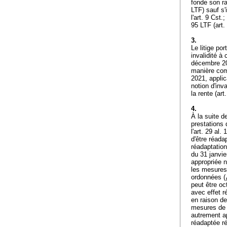
fonde son ra
LTF
) sauf s
l'
art. 9 Cst.
;
95 LTF
(
art.
3.
Le litige po
invalidité à
décembre 20
manière comp
2021, applic
notion d'inva
la rente (
art
4.
À la suite d
prestations d
l'
art. 29 al. 
d'être réada
réadaptation
du 31 janvie
appropriée n
les mesures
ordonnées (
peut être o
avec effet r
en raison de
mesures de r
autrement ap
réadaptée ré