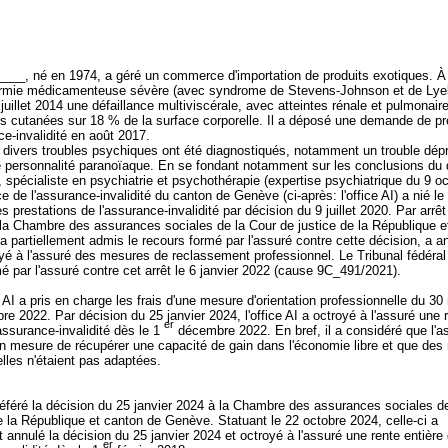
___, né en 1974, a géré un commerce d'importation de produits exotiques. À 
ermie médicamenteuse sévère (avec syndrome de Stevens-Johnson et de Lyell)
juillet 2014 une défaillance multiviscérale, avec atteintes rénale et pulmonair
ns cutanées sur 18 % de la surface corporelle. Il a déposé une demande de pr
ce-invalidité en août 2017.
, divers troubles psychiques ont été diagnostiqués, notamment un trouble dépr
de personnalité paranoïaque. En se fondant notamment sur les conclusions du 
spécialiste en psychiatrie et psychothérapie (expertise psychiatrique du 9 o
ce de l'assurance-invalidité du canton de Genève (ci-après: l'office AI) a nié le 
es prestations de l'assurance-invalidité par décision du 9 juillet 2020. Par arrê
, la Chambre des assurances sociales de la Cour de justice de la République e
 partiellement admis le recours formé par l'assuré contre cette décision, a an
oyé à l'assuré des mesures de reclassement professionnel. Le Tribunal fédéral 
é par l'assuré contre cet arrêt le 6 janvier 2022 (cause 9C_491/2021).
 AI a pris en charge les frais d'une mesure d'orientation professionnelle du 3
e 2022. Par décision du 25 janvier 2024, l'office AI a octroyé à l'assuré une 
er
'assurance-invalidité dès le 1
décembre 2022. En bref, il a considéré que l'a
en mesure de récupérer une capacité de gain dans l'économie libre et que de
elles n'étaient pas adaptées.
éféré la décision du 25 janvier 2024 à la Chambre des assurances sociales d
e la République et canton de Genève. Statuant le 22 octobre 2024, celle-ci a
t annulé la décision du 25 janvier 2024 et octroyé à l'assuré une rente entière
er