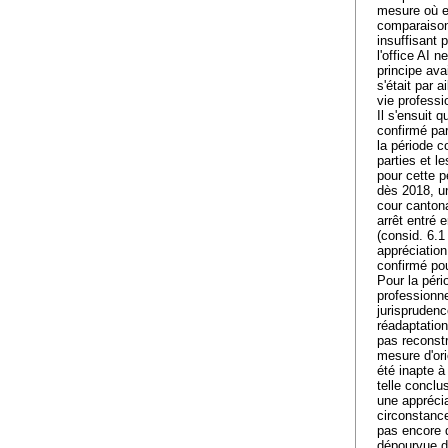
mesure où el
comparaison
insuffisant p
l'office AI 
principe ava
s'était par 
vie professi
Il s'ensuit q
confirmé par 
la période co
parties et l
pour cette p
dès 2018, un
cour cantona
arrêt entré 
(consid. 6.1
appréciation
confirmé pou
Pour la péri
professionne
jurisprudence
réadaptation
pas reconstr
mesure d'ori
été inapte à
telle conclu
une apprécia
circonstance
pas encore q
dépourvue de