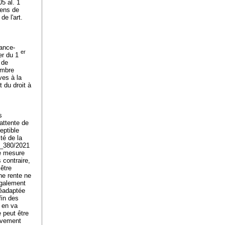
05 al. 1
sens de
de l'
art.
rance-
er
ter du 1
 de
embre
ves à la
t du droit à
s
'attente de
eptible
té de la
C_380/2021
ne mesure
 contraire,
être
ne rente ne
également
réadaptée
fin des
l en va
 peut être
tivement