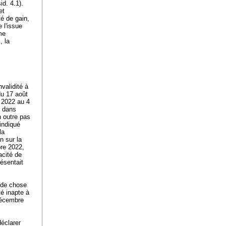
id. 4.1).
et
té de gain,
e l'issue
me
, la
nvalidité à
du 17 août
i 2022 au 4
e dans
n outre pas
 indiqué
la
n sur la
e 2022,
acité de
résentait
é de chose
té inapte à
 décembre
déclarer