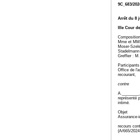
9C_683/202
Arrêt du 8 
IIIe Cour d
Compositio
Mme et MM.
Moser-Szele
Stadelmann 
Greffier : M
Participants
Office de l
recourant,
contre
A.________
représenté 
intimé.
Objet
Assurance-in
recours cont
(A/665/202