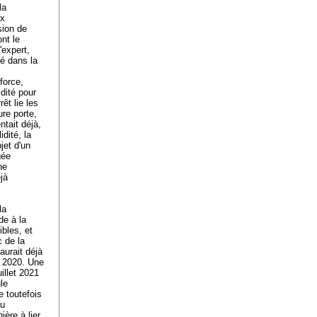
la
ux
sion de
ont le
'expert,
mé dans la
 force,
idité pour
êt lie les
ure porte,
ntait déjà,
dité, la
jet d'un
gée
ne
jà
la
de à la
bles, et
c de la
aurait déjà
et 2020. Une
uillet 2021
le
e toutefois
ou
ère à lier