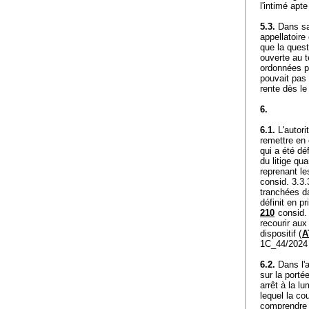
l'intimé apt
5.3.
Dans sa 
appellatoire 
que la quest
ouverte au t
ordonnées pa
pouvait pas 
rente dès l
6.
6.1.
L'autori
remettre en 
qui a été dé
du litige qu
reprenant l
consid. 3.3
tranchées da
définit en p
210
consid. 
recourir aux
dispositif (
A
1C_44/2024 
6.2.
Dans l'a
sur la portée
arrêt à la l
lequel la co
comprendre à