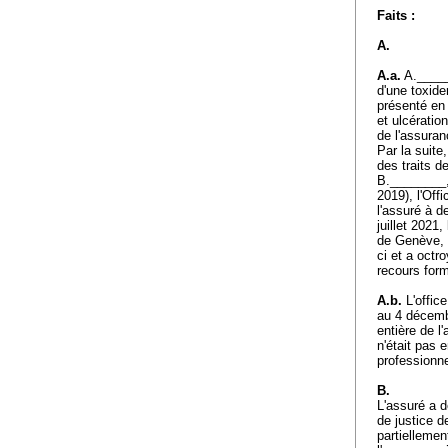
Faits :
A.
A.a.
A._____
d'une toxid
présenté en 
et ulcératio
de l'assuran
Par la suite
des traits 
B.________, 
2019), l'Offi
l'assuré à d
juillet 2021
de Genève, a
ci et a octr
recours form
A.b.
L'office
au 4 décembr
entière de l
n'était pas 
professionn
B.
L'assuré a d
de justice d
partiellemen