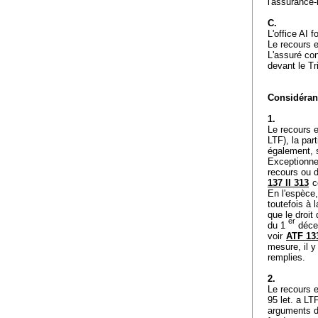
l'assurance-
C.
L'office AI 
Le recours e
L'assuré con
devant le Tr
Considérant
1.
Le recours e
LTF
), la pa
également, s
Exceptionne
recours ou d
137 II 313
c
En l'espèce,
toutefois à 
que le droit
er
du 1
décem
voir
ATF 133
mesure, il y
remplies.
2.
Le recours e
95 let. a LT
arguments de