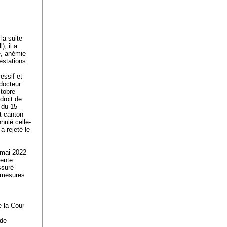
la suite
, il a
e, anémie
estations
essif et
docteur
ctobre
droit de
t du 15
t canton
nulé celle-
a rejeté le
0 mai 2022
rente
ssuré
s mesures
e la Cour
 de