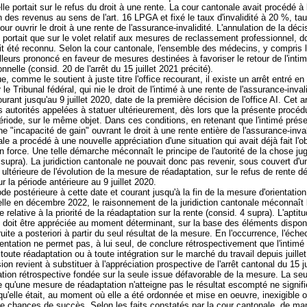
le portait sur le refus du droit à une rente. La cour cantonale avait procédé à 
 des revenus au sens de l'
art. 16 LPGA
et fixé le taux d'invalidité à 20 %, ta
our ouvrir le droit à une rente de l'assurance-invalidité. L'annulation de la déci
ne portait que sur le volet relatif aux mesures de reclassement professionnel, d
it été reconnu. Selon la cour cantonale, l'ensemble des médecins, y compris l
ailleurs prononcé en faveur de mesures destinées à favoriser le retour de l'inti
onnelle (consid. 20 de l'arrêt du 15 juillet 2021 précité).
ue, comme le soutient à juste titre l'office recourant, il existe un arrêt entré en
le Tribunal fédéral, qui nie le droit de l'intimé à une rente de l'assurance-inval
urant jusqu'au 9 juillet 2020, date de la première décision de l'office AI. Cet arr
es autorités appelées à statuer ultérieurement, dès lors que la présente procéd
ériode, sur le même objet. Dans ces conditions, en retenant que l'intimé prése
e "incapacité de gain" ouvrant le droit à une rente entière de l'assurance-invali
le a procédé à une nouvelle appréciation d'une situation qui avait déjà fait l'ob
en force. Une telle démarche méconnaît le principe de l'autorité de la chose ju
 supra). La juridiction cantonale ne pouvait donc pas revenir, sous couvert d'u
 ultérieure de l'évolution de la mesure de réadaptation, sur le refus de rente dé
r la période antérieure au 9 juillet 2020.
ode postérieure à cette date et courant jusqu'à la fin de la mesure d'orientation
lle en décembre 2022, le raisonnement de la juridiction cantonale méconnaît 
 relative à la priorité de la réadaptation sur la rente (consid. 4 supra). L'aptitu
 doit être appréciée au moment déterminant, sur la base des éléments disponi
uite a posteriori à partir du seul résultat de la mesure. En l'occurrence, l'éche
entation ne permet pas, à lui seul, de conclure rétrospectivement que l'intimé 
 toute réadaptation ou à toute intégration sur le marché du travail depuis juill
sion revient à substituer à l'appréciation prospective de l'arrêt cantonal du 15 j
tion rétrospective fondée sur la seule issue défavorable de la mesure. La seu
 qu'une mesure de réadaptation n'atteigne pas le résultat escompté ne signifi
u'elle était, au moment où elle a été ordonnée et mise en oeuvre, inexigible 
 chances de succès. Selon les faits constatés par la cour cantonale, de mani