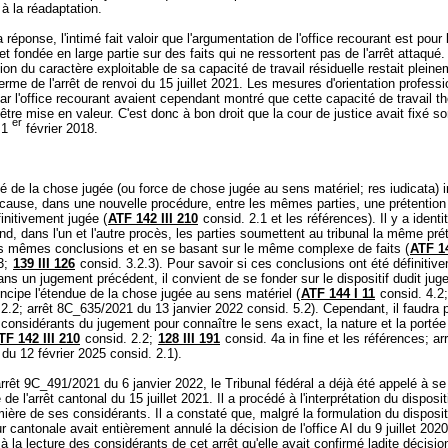
e à la réadaptation.
réponse, l'intimé fait valoir que l'argumentation de l'office recourant est pour l
et fondée en large partie sur des faits qui ne ressortent pas de l'arrêt attaqué. 
ion du caractère exploitable de sa capacité de travail résiduelle restait plein
erme de l'arrêt de renvoi du 15 juillet 2021. Les mesures d'orientation professi
r l'office recourant avaient cependant montré que cette capacité de travail t
être mise en valeur. C'est donc à bon droit que la cour de justice avait fixé son
er
e 1
février 2018.
té de la chose jugée (ou force de chose jugée au sens matériel; res iudicata) i
cause, dans une nouvelle procédure, entre les mêmes parties, une prétention
finitivement jugée (
ATF 142 III 210
consid. 2.1 et les références). Il y a identit
and, dans l'un et l'autre procès, les parties soumettent au tribunal la même pré
es mêmes conclusions et en se basant sur le même complexe de faits (
ATF 14
.3;
139 III 126
consid. 3.2.3). Pour savoir si ces conclusions ont été définitiv
ns un jugement précédent, il convient de se fonder sur le dispositif dudit jug
rincipe l'étendue de la chose jugée au sens matériel (
ATF 144 I 11
consid. 4.2
2.2; arrêt 8C_635/2021 du 13 janvier 2022 consid. 5.2). Cependant, il faudra p
 considérants du jugement pour connaître le sens exact, la nature et la portée
TF 142 III 210
consid. 2.2;
128 III 191
consid. 4a in fine et les références; arr
du 12 février 2025 consid. 2.1).
rrêt 9C_491/2021 du 6 janvier 2022, le Tribunal fédéral a déjà été appelé à s
 de l'arrêt cantonal du 15 juillet 2021. Il a procédé à l'interprétation du disposit
umière de ses considérants. Il a constaté que, malgré la formulation du dispositi
ur cantonale avait entièrement annulé la décision de l'office AI du 9 juillet 202
 la lecture des considérants de cet arrêt qu'elle avait confirmé ladite décisio