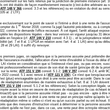
isonnement sur les faits retenus par la juridiction de première instance (
art. 1
'ils ont été établis de façon manifestement inexacte (c'est-à-dire arbitraire au 
ATF 148 V 366
consid. 3.3 et les références) ou en violation du droit au sens 
 105 al. 2 LTF
).
rte exclusivement sur le point de savoir si l'intimé a droit à une rente de l'assu
er
 compter du 1
février 2018, comme l'a jugé l'autorité précédente, ou à comp
22, comme le demande l'office recourant. À cet égard, l'arrêt attaqué expose
lète les dispositions légales - dans leur version en vigueur jusqu'au 31 déc
able en l'espèce (cf.
ATF 144 V 210
consid. 4.3.1) -, et la jurisprudence relati
lidité (
art. 7 et 8 al. 1 LPGA
en relation avec l'
art. 4 al. 1 LAI
) ainsi qu'au débu
. 28 et 29 LAI
). Il suffit d'y renvoyer.
es premiers juges, on rappellera que si la personne assurée peut prétendre de
e l'assurance-invalidité, l'allocation d'une rente d'invalidité à l'issue du délai d
1 LAI
n'entre en considération que si l'intéressé n'est pas, ou pas encore, susc
pté professionnellement en raison de son état de santé (principe dit de la priori
 sur la rente;
ATF 151 V 194
consid. 5.1.2;
148 V 397
consid. 6.2.4; arrêt 9
r 2022 consid. 5.1 avec renvoi à l'
ATF 121 V 190
). Ce n'est que lorsqu'aucu
'est (plus) envisageable qu'un droit à une rente peut être accordé. Dans le cas
 de réadaptation énumérées de manière exhaustive à l'
art. 8 al. 3 LAI
doivent 
ATF 151 V 194
consid. 5.1.2 et les références). Selon la conception légale, u
ctroyée avant la mise en oeuvre de mesures de réadaptation (le cas échéant 
étroactif) que si la personne assurée n'était pas - ou pas encore - apte à être 
 son état de santé. Le droit à une rente ne peut en principe naître qu'après la 
éadaptation même si celles-ci n'ont eu qu'un succès partiel ou ont échoué. I
rès que des mesures d'instruction visant à déterminer si la personne assurée
vèlent qu'elle ne l'est pas; dans ce cas, une rente peut être octroyée rétroac