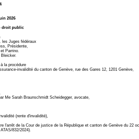
4
juin 2026
e droit public
n
 les Juges fédéraux
ss, Présidente,
et Parrino.
. Bleicker.
 à la procédure
'assurance-invalidité du canton de Genève, rue des Gares 12, 1201 Genève,
,
par Me Sarah Braunschmidt Scheidegger, avocate,
validité (rente d'invalidité),
re l'arrêt de la Cour de justice de la République et canton de Genève du 22 o
4 ATAS/832/2024).