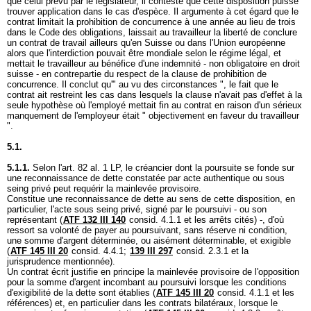
que celui prévu par le législateur, il conteste que cette disposition puisse
trouver application dans le cas d'espèce. Il argumente à cet égard que le
contrat limitait la prohibition de concurrence à une année au lieu de trois
dans le Code des obligations, laissait au travailleur la liberté de conclure
un contrat de travail ailleurs qu'en Suisse ou dans l'Union européenne
alors que l'interdiction pouvait être mondiale selon le régime légal, et
mettait le travailleur au bénéfice d'une indemnité - non obligatoire en droit
suisse - en contrepartie du respect de la clause de prohibition de
concurrence. Il conclut qu'" au vu des circonstances ", le fait que le
contrat ait restreint les cas dans lesquels la clause n'avait pas d'effet à la
seule hypothèse où l'employé mettait fin au contrat en raison d'un sérieux
manquement de l'employeur était " objectivement en faveur du travailleur
".
5.1.
5.1.1.
Selon l'
art. 82 al. 1 LP
, le créancier dont la poursuite se fonde sur
une reconnaissance de dette constatée par acte authentique ou sous
seing privé peut requérir la mainlevée provisoire.
Constitue une reconnaissance de dette au sens de cette disposition, en
particulier, l'acte sous seing privé, signé par le poursuivi - ou son
représentant (
ATF 132 III 140
consid. 4.1.1 et les arrêts cités) -, d'où
ressort sa volonté de payer au poursuivant, sans réserve ni condition,
une somme d'argent déterminée, ou aisément déterminable, et exigible
(
ATF 145 III 20
consid. 4.4.1;
139 III 297
consid. 2.3.1 et la
jurisprudence mentionnée).
Un contrat écrit justifie en principe la mainlevée provisoire de l'opposition
pour la somme d'argent incombant au poursuivi lorsque les conditions
d'exigibilité de la dette sont établies (
ATF 145 III 20
consid. 4.1.1 et les
références) et, en particulier dans les contrats bilatéraux, lorsque le