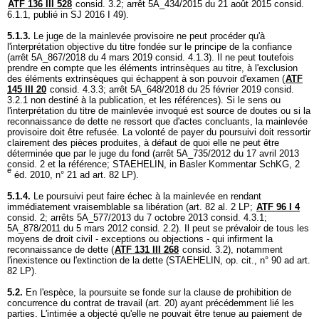
ATF 136 III 528
consid. 3.2; arrêt 5A_434/2015 du 21 août 2015 consid.
6.1.1, publié in SJ 2016 I 49).
5.1.3.
Le juge de la mainlevée provisoire ne peut procéder qu'à
l'interprétation objective du titre fondée sur le principe de la confiance
(arrêt 5A_867/2018 du 4 mars 2019 consid. 4.1.3). Il ne peut toutefois
prendre en compte que les éléments intrinsèques au titre, à l'exclusion
des éléments extrinsèques qui échappent à son pouvoir d'examen (
ATF
145 III 20
consid. 4.3.3; arrêt 5A_648/2018 du 25 février 2019 consid.
3.2.1 non destiné à la publication, et les références). Si le sens ou
l'interprétation du titre de mainlevée invoqué est source de doutes ou si la
reconnaissance de dette ne ressort que d'actes concluants, la mainlevée
provisoire doit être refusée. La volonté de payer du poursuivi doit ressortir
clairement des pièces produites, à défaut de quoi elle ne peut être
déterminée que par le juge du fond (arrêt 5A_735/2012 du 17 avril 2013
consid. 2 et la référence; STAEHELIN, in Basler Kommentar SchKG, 2
e
éd. 2010, n° 21 ad
art. 82 LP
).
5.1.4.
Le poursuivi peut faire échec à la mainlevée en rendant
immédiatement vraisemblable sa libération (
art. 82 al. 2 LP
;
ATF 96 I 4
consid. 2; arrêts 5A_577/2013 du 7 octobre 2013 consid. 4.3.1;
5A_878/2011 du 5 mars 2012 consid. 2.2). Il peut se prévaloir de tous les
moyens de droit civil - exceptions ou objections - qui infirment la
reconnaissance de dette (
ATF 131 III 268
consid. 3.2), notamment
l'inexistence ou l'extinction de la dette (STAEHELIN, op. cit., n° 90 ad
art.
82 LP
).
5.2.
En l'espèce, la poursuite se fonde sur la clause de prohibition de
concurrence du contrat de travail (art. 20) ayant précédemment lié les
parties. L'intimée a objecté qu'elle ne pouvait être tenue au paiement de