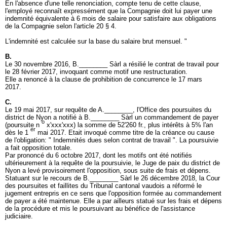
En l'absence d'une telle renonciation, compte tenu de cette clause,
l'employé reconnaît expressément que la Compagnie doit lui payer une
indemnité équivalente à 6 mois de salaire pour satisfaire aux obligations
de la Compagnie selon l'article 20 § 4.
L'indemnité est calculée sur la base du salaire brut mensuel. "
B.
Le 30 novembre 2016, B.________ Sàrl a résilié le contrat de travail pour
le 28 février 2017, invoquant comme motif une restructuration.
Elle a renoncé à la clause de prohibition de concurrence le 17 mars
2017.
C.
Le 19 mai 2017, sur requête de A.________, l'Office des poursuites du
district de Nyon a notifié à B.________ Sàrl un commandement de payer
o
(poursuite n
x'xxx'xxx) la somme de 52'260 fr., plus intérêts à 5% l'an
er
dès le 1
mai 2017. Etait invoqué comme titre de la créance ou cause
de l'obligation: " Indemnités dues selon contrat de travail ". La poursuivie
a fait opposition totale.
Par prononcé du 6 octobre 2017, dont les motifs ont été notifiés
ultérieurement à la requête de la poursuivie, le Juge de paix du district de
Nyon a levé provisoirement l'opposition, sous suite de frais et dépens.
Statuant sur le recours de B.________ Sàrl le 26 décembre 2018, la Cour
des poursuites et faillites du Tribunal cantonal vaudois a réformé le
jugement entrepris en ce sens que l'opposition formée au commandement
de payer a été maintenue. Elle a par ailleurs statué sur les frais et dépens
de la procédure et mis le poursuivant au bénéfice de l'assistance
judiciaire.