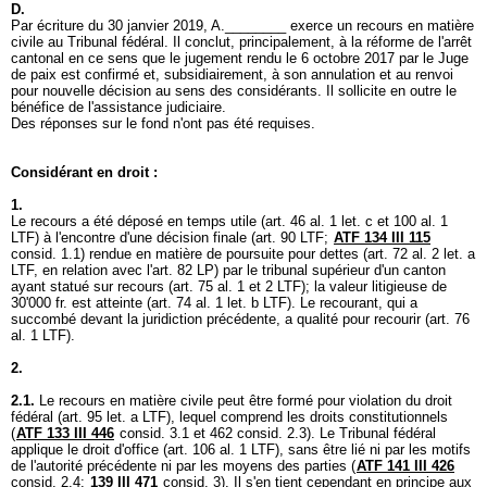
D.
Par écriture du 30 janvier 2019, A.________ exerce un recours en matière
civile au Tribunal fédéral. Il conclut, principalement, à la réforme de l'arrêt
cantonal en ce sens que le jugement rendu le 6 octobre 2017 par le Juge
de paix est confirmé et, subsidiairement, à son annulation et au renvoi
pour nouvelle décision au sens des considérants. Il sollicite en outre le
bénéfice de l'assistance judiciaire.
Des réponses sur le fond n'ont pas été requises.
Considérant en droit :
1.
Le recours a été déposé en temps utile (
art. 46 al. 1 let
. c et 100 al. 1
LTF) à l'encontre d'une décision finale (
art. 90 LTF
;
ATF 134 III 115
consid. 1.1) rendue en matière de poursuite pour dettes (
art. 72 al. 2 let. a
LTF
, en relation avec l'
art. 82 LP
) par le tribunal supérieur d'un canton
ayant statué sur recours (
art. 75 al. 1 et 2 LTF
); la valeur litigieuse de
30'000 fr. est atteinte (
art. 74 al. 1 let. b LTF
). Le recourant, qui a
succombé devant la juridiction précédente, a qualité pour recourir (
art. 76
al. 1 LTF
).
2.
2.1.
Le recours en matière civile peut être formé pour violation du droit
fédéral (
art. 95 let. a LTF
), lequel comprend les droits constitutionnels
(
ATF 133 III 446
consid. 3.1 et 462 consid. 2.3). Le Tribunal fédéral
applique le droit d'office (
art. 106 al. 1 LTF
), sans être lié ni par les motifs
de l'autorité précédente ni par les moyens des parties (
ATF 141 III 426
consid. 2.4;
139 III 471
consid. 3). Il s'en tient cependant en principe aux