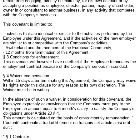
refrain from engaging, directly ou indirectly, for his own account or by
accepting a position as employee, director, partner, majority shareholder,
owner in or consultant to another business, in any activity that competes
with the Company's business.
This covenant is limited to:
- activities that are identical or similar to the activities performed by the
Employee under this Agreement, and if the activities of the new employer
are similar to or competitive with the Company's activities;
- Switzerland and the members of the European Community;
- 12 months from termination of this Agreement.
§ 3 Conditions for enforcement
This covenant will however have no effect if the Employee terminates the
employment contract because of the Company's serious misconduct.
§ 4 Waiver-compensation
Within 15 days after terminating this Agreement, the Company may waive
its rights under this clause for any reason at its own discretion. The
Waiver must be in writing.
In the absence of such a waiver, in consideration for this covenant, the
Employee expressly acknowledges that the Company must pay to the
Employee an amount equal to 6 month's salary to satisfy the Company's
obligations under Article 20 § 4.
This amount is calculated on the basis of gross monthly remuneration. "
L'autorité cantonale a traduit librement en français cet article ainsi qu'il
suit :
" § 1 Contexte