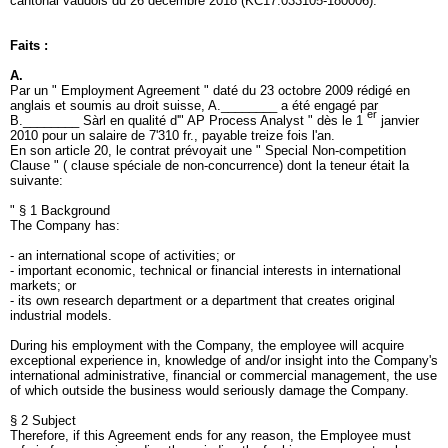
cantonal vaudois du 26 décembre 2018 (KC17.033105-180006).
Faits :
A.
Par un " Employment Agreement " daté du 23 octobre 2009 rédigé en
anglais et soumis au droit suisse, A.________ a été engagé par
er
B.________ Sàrl en qualité d'" AP Process Analyst " dès le 1
janvier
2010 pour un salaire de 7'310 fr., payable treize fois l'an.
En son article 20, le contrat prévoyait une " Special Non-competition
Clause " ( clause spéciale de non-concurrence) dont la teneur était la
suivante:
" § 1 Background
The Company has:
- an international scope of activities; or
- important economic, technical or financial interests in international
markets; or
- its own research department or a department that creates original
industrial models.
During his employment with the Company, the employee will acquire
exceptional experience in, knowledge of and/or insight into the Company's
international administrative, financial or commercial management, the use
of which outside the business would seriously damage the Company.
§ 2 Subject
Therefore, if this Agreement ends for any reason, the Employee must