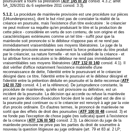
poursuivant a fourni sa prestation (
ATF 145 III 20
consid. 4.3.2; arrêt
5A_326/2011 du 6 septembre 2011 consid. 3.3).
5.1.2.
La procédure de mainlevée provisoire est une procédure sur pièces
(Urkundenprozess), dont le but n'est pas de constater la réalité de la
créance en poursuite, mais l'existence d'un titre exécutoire : le créancier
ne peut motiver sa requête qu'en produisant le titre et la production de
cette pièce - considérée en vertu de son contenu, de son origine et des
caractéristiques extérieures comme un tel titre - suffit pour que la
mainlevée soit prononcée si le débiteur n'oppose pas et ne rend pas
immédiatement vraisemblables ses moyens libératoires. Le juge de la
mainlevée provisoire examine seulement la force probante du titre produit
par le créancier, sa nature formelle - et non la validité de la créance - et
lui attribue force exécutoire si le débiteur ne rend pas immédiatement
vraisemblables ses moyens libératoires (
ATF 132 III 140
consid. 4.1). Il
doit vérifier d'office notamment l'existence matérielle d'une
reconnaissance de dette, l'identité entre le poursuivant et le créancier
désigné dans ce titre, l'identité entre le poursuivi et le débiteur désigné et
l'identité entre la prétention déduite en poursuite et la dette reconnue (
ATF
142 III 720
consid. 4.1 et la référence). De jurisprudence constante, la
procédure de mainlevée, qu'elle soit provisoire ou définitive, est un
incident de la poursuite. La décision qui accorde ou refuse la mainlevée
est une pure décision d'exécution forcée dont le seul objet est de dire si
la poursuite peut continuer ou si le créancier est renvoyé à agir par la voie
d'un procès ordinaire. En d'autres termes, le prononcé de mainlevée ne
sortit que des effets de droit des poursuites (
ATF 100 III 48
consid. 3) et
ne fonde pas l'exception de chose jugée (res iudicata) quant à l'existence
de la créance (
ATF 136 III 583
consid. 2.3). La décision du juge de la
mainlevée provisoire ne prive pas les parties du droit de soumettre à
nouveau la question litigieuse au juge ordinaire (
art. 79 et 83 al. 2 LP
;