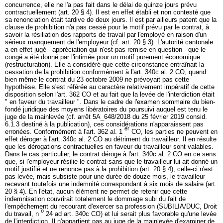
concurrence, elle ne l'a pas fait dans le délai de quinze jours prévu
contractuellement (art. 20 § 4). Il est en effet établi et non contesté que
sa renonciation était tardive de deux jours. Il est par ailleurs patent que la
clause de prohibition n'a pas cessé pour le motif prévu par le contrat, à
savoir la résiliation des rapports de travail par l'employé en raison d'un
sérieux manquement de l'employeur (cf. art. 20 § 3). L'autorité cantonale
a en effet jugé - appréciation qui n'est pas remise en question - que le
congé a été donné par l'intimée pour un motif purement économique
(restructuration). Elle a considéré que cette circonstance entraînait la
cessation de la prohibition conformément à l'
art. 340c al. 2 CO
, quand
bien même le contrat du 23 octobre 2009 ne prévoyait pas cette
hypothèse. Elle s'est référée au caractère relativement impératif de cette
disposition selon l'
art. 362 CO
et au fait que la levée de l'interdiction était
" en faveur du travailleur ". Dans le cadre de l'examen sommaire du bien-
fondé juridique des moyens libératoires du poursuivi auquel est tenu le
juge de la mainlevée (cf. arrêt 5A_648/2018 du 25 février 2019 consid.
6.1.3 destiné à la publication), ces considérations n'apparaissent pas
er
erronées. Conformément à l'art. 362 al. 1
CO, les parties ne peuvent en
effet déroger à l'
art. 340c al. 2 CO
au détriment du travailleur. Il en résulte
que les dérogations contractuelles en faveur du travailleur sont valables.
Dans le cas particulier, le contrat déroge à l'
art. 340c al. 2 CO
en ce sens
que, si l'employeur résilie le contrat sans que le travailleur lui ait donné un
motif justifié et ne renonce pas à la prohibition (art. 20 § 4), celle-ci n'est
pas levée, mais subsiste pour une durée de douze mois, le travailleur
recevant toutefois une indemnité correspondant à six mois de salaire (art.
20 § 4). En l'état, aucun élément ne permet de retenir que cette
indemnisation couvrirait totalement le dommage subi du fait de
l'empêchement du recourant d'exercer sa profession (SUBILIA/DUC, Droit
o
du travail, n
24 ad
art. 340c CO
) et lui serait plus favorable qu'une levée
de l'interdiction. Il n'appartient pas au juge de la mainlevée d'examiner de