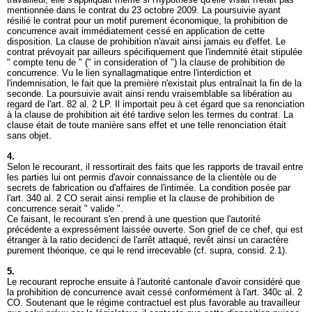
mentionnée dans le contrat du 23 octobre 2009. La poursuivie ayant
résilié le contrat pour un motif purement économique, la prohibition de
concurrence avait immédiatement cessé en application de cette
disposition. La clause de prohibition n'avait ainsi jamais eu d'effet. Le
contrat prévoyait par ailleurs spécifiquement que l'indemnité était stipulée
" compte tenu de " (" in consideration of ") la clause de prohibition de
concurrence. Vu le lien synallagmatique entre l'interdiction et
l'indemnisation, le fait que la première n'existait plus entraînait la fin de la
seconde. La poursuivie avait ainsi rendu vraisemblable sa libération au
regard de l'
art. 82 al. 2 LP
. Il importait peu à cet égard que sa renonciation
à la clause de prohibition ait été tardive selon les termes du contrat. La
clause était de toute manière sans effet et une telle renonciation était
sans objet.
4.
Selon le recourant, il ressortirait des faits que les rapports de travail entre
les parties lui ont permis d'avoir connaissance de la clientèle ou de
secrets de fabrication ou d'affaires de l'intimée. La condition posée par
l'
art. 340 al. 2 CO
serait ainsi remplie et la clause de prohibition de
concurrence serait " valide ".
Ce faisant, le recourant s'en prend à une question que l'autorité
précédente a expressément laissée ouverte. Son grief de ce chef, qui est
étranger à la ratio decidenci de l'arrêt attaqué, revêt ainsi un caractère
purement théorique, ce qui le rend irrecevable (cf. supra, consid. 2.1).
5.
Le recourant reproche ensuite à l'autorité cantonale d'avoir considéré que
la prohibition de concurrence avait cessé conformément à l'
art. 340c al. 2
CO
. Soutenant que le régime contractuel est plus favorable au travailleur