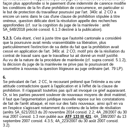
façon plus approfondie si le paiement d'une indemnité de carence modifie
les conditions de la fin d'une prohibition de concurrence, en particulier si
le but de protection du travailleur poursuivi par l'
art. 340c al. 2 CO
a
encore un sens dans le cas d'une clause de prohibition stipulée à titre
onéreux, question délicate dont la résolution appelle des recherches
approfondies (cf. sur la cognition du juge de la mainlevée : arrêt
5A_648/2018 précité consid. 6.1.3 destiné à la publication).
5.2.3.
Cela étant, c'est à juste titre que l'autorité cantonale a considéré
que la poursuivie avait rendu vraisemblable sa libération, plus
particulièrement l'extinction de sa dette du fait que la prohibition avait
cessé en application de l'
art. 340c al. 2 CO
, motif pris de la résiliation du
contrat de travail sans que le travailleur lui ait donné un motif justifié.
Au vu de la nature de la procédure de mainlevée (cf. supra consid. 5.1.2),
la décision du juge de la mainlevée ne prive pas le poursuivant de
soumettre à nouveau la question litigieuse au juge ordinaire (
art. 79 LP
).
6.
Se prévalant de l'
art. 2 CC
, le recourant prétend que l'intimée a eu une
attitude contradictoire quant à l'application et à l'effet de la clause de
prohibition. Il n'apparaît toutefois pas qu'il ait invoqué ce grief auparavant.
Or, si les parties peuvent soulever de nouveaux moyens de droit matériel,
il faut que l'argumentation juridique nouvelle repose sur les constatations
de fait de l'arrêt attaqué, et non sur des faits nouveaux, ainsi qu'il en va
en l'espèce s'agissant notamment du contenu de la lettre de résiliation
(arrêts 5A_621/2013 du 20 novembre 2014 consid. 2.2; 4A_28/2007 du 30
mai 2007 consid. 1.3 non publié aux
ATF 133 III 421
; 4A_188/2007 du 13
septembre 2007 consid. 4.3.5; 4A_223/2007 du 30 août 2007 consid.
3.2).