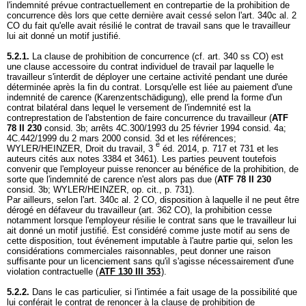
l'indemnité prévue contractuellement en contrepartie de la prohibition de
concurrence dès lors que cette dernière avait cessé selon l'
art. 340c al. 2
CO
du fait qu'elle avait résilié le contrat de travail sans que le travailleur
lui ait donné un motif justifié.
5.2.1.
La clause de prohibition de concurrence (cf.
art. 340 ss CO
) est
une clause accessoire du contrat individuel de travail par laquelle le
travailleur s'interdit de déployer une certaine activité pendant une durée
déterminée après la fin du contrat. Lorsqu'elle est liée au paiement d'une
indemnité de carence (Karenzentschädigung), elle prend la forme d'un
contrat bilatéral dans lequel le versement de l'indemnité est la
contreprestation de l'abstention de faire concurrence du travailleur (
ATF
78 II 230
consid. 3b; arrêts 4C.300/1993 du 25 février 1994 consid. 4a;
4C.442/1999 du 2 mars 2000 consid. 3d et les références;
e
WYLER/HEINZER, Droit du travail, 3
éd. 2014, p. 717 et 731 et les
auteurs cités aux notes 3384 et 3461). Les parties peuvent toutefois
convenir que l'employeur puisse renoncer au bénéfice de la prohibition, de
sorte que l'indemnité de carence n'est alors pas due (
ATF 78 II 230
consid. 3b; WYLER/HEINZER, op. cit., p. 731).
Par ailleurs, selon l'
art. 340c al. 2 CO
, disposition à laquelle il ne peut être
dérogé en défaveur du travailleur (
art. 362 CO
), la prohibition cesse
notamment lorsque l'employeur résilie le contrat sans que le travailleur lui
ait donné un motif justifié. Est considéré comme juste motif au sens de
cette disposition, tout événement imputable à l'autre partie qui, selon les
considérations commerciales raisonnables, peut donner une raison
suffisante pour un licenciement sans qu'il s'agisse nécessairement d'une
violation contractuelle (
ATF 130 III 353
).
5.2.2.
Dans le cas particulier, si l'intimée a fait usage de la possibilité que
lui conférait le contrat de renoncer à la clause de prohibition de