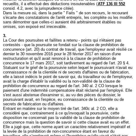
recueillis, il a effectué des déductions insoutenables (
ATF 136 III 552
consid. 4.2, avec la jurisprudence citée).
Dans la mesure où, dans la partie " Faits " de son recours, le recourant
s'écarte des constatations de l'arrêt entrepris, les complète ou les modifie
sans démontrer que celles-ci auraient été arbitrairement établies ou
omises, son exposé est irrecevable.
3.
La Cour des poursuites et faillites a retenu - points qui n'étaient pas
contestés - que la poursuite se fondait sur la clause de prohibition de
concurrence (art. 20) du contrat de travail, que l'employeur avait résilié ce
dernier le 30 novembre 2016 pour le 28 février 2017 en raison d'une
restructuration et qu'il avait renoncé à la clause de prohibition de
concurrence le 17 mars 2017, soit tardivement au regard de l'art. 20 § 4.
Statuant sur le grief de la poursuivie selon lequel le poursuivant n'avait eu
connaissance ni de la clientèle ni de secrets d'affaires ou de fabrication,
elle a laissé indécis le point de savoir qui, du travailleur ou de l'employeur,
avait la charge d'établir la validité ou la non-validité de la clause de
prohibition de concurrence au regard de l'
art. 340 al. 2 CO
lorsque le
paiement d'une indemnité compensatoire était réclamé par l'employé. Elle
s'est aussi abstenue d'examiner si, au vu des pièces du dossier, le
poursuivant avait, en l'espèce, eu connaissance de la clientèle ou de
secrets de fabrication ou d'affaires.
Entrant en matière sur le moyen tiré de l'
art. 340c al. 2 CO
, elle a
considéré que, contrairement à ce qu'invoquait la poursuivie, cette
disposition ne concernait pas la validité de la clause de prohibition de
concurrence mais la question de savoir si cette clause avait eu un effet.
Elle a jugé que, cette norme ayant un caractère relativement impératif et
la levée de la prohibition de non-concurrence étant en faveur du
travailleur, elle s'appliquait même si l'hypothèse qu'elle visait n'était pas