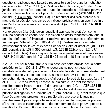
questions juridiques que la partie recourante soulève dans la motivation
du recours (
art. 42 al. 2 LTF
); il n'est pas tenu de traiter, à l'instar d'une
juridiction de première instance, toutes les questions juridiques pouvant
se poser lorsqu'elles ne sont plus discutées devant lui (
ATF 140 III 115
consid. 2;
137 III 580
consid. 1.3). Le recourant doit s'en prendre aux
motifs de la décision entreprise et indiquer précisément en quoi il estime
que l'autorité précédente a méconnu le droit (
art. 42 LTF
;
ATF 140 III 86
consid. 2).
Par exception à la règle selon laquelle il applique le droit d'office, le
Tribunal fédéral ne connaît de la violation de droits fondamentaux que si
de tels griefs ont été invoqués et motivés par le recourant conformément
au principe d'allégation (
art. 106 al. 2 LTF
), c'est-à-dire s'ils ont été
expressément soulevés et exposés de façon claire et détaillée (
ATF 139 I
229
consid. 2.2;
137 II 305
consid. 3.3;
135 III 232
consid. 1.2, 397
consid. 1.4 in fine). Les critiques de nature appellatoire sont irrecevables
(
ATF 140 III 264
consid. 2.3;
139 II 404
consid. 10.1 et les arrêts cités).
2.2.
Le Tribunal fédéral statue sur la base des faits établis par l'autorité
précédente (
art. 105 al. 1 LTF
); le recourant ne peut critiquer les
constatations de fait que si elles ont été établies de façon manifestement
inexacte ou en violation du droit au sens de l'
art. 95 LTF
, et si la
correction du vice est susceptible d'influer sur le sort de la cause (
art. 97
al. 1 LTF
). Le recourant qui entend se plaindre d'un établissement
manifestement inexact - c'est-à-dire arbitraire (
art. 9 Cst.
;
ATF 137 I 58
consid. 4.1.2;
135 III 127
consid. 1.5) - des faits doit se conformer au
principe d'allégation sus-indiqué (cf. supra, consid. 2.1), étant rappelé que
l'appréciation des preuves ne se révèle arbitraire que si le juge n'a
manifestement pas compris le sens et la portée d'un moyen de preuve,
s'il a omis, sans raison sérieuse, de tenir compte d'une preuve propre à
modifier la décision attaquée ou encore si, sur la base des éléments