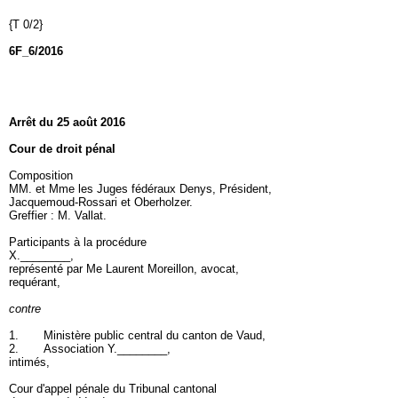
{T 0/2}
6F_6/2016
Arrêt du 25 août 2016
Cour de droit pénal
Composition
MM. et Mme les Juges fédéraux Denys, Président,
Jacquemoud-Rossari et Oberholzer.
Greffier : M. Vallat.
Participants à la procédure
X.________,
représenté par Me Laurent Moreillon, avocat,
requérant,
contre
1. Ministère public central du canton de Vaud,
2. Association Y.________,
intimés,
Cour d'appel pénale du Tribunal cantonal