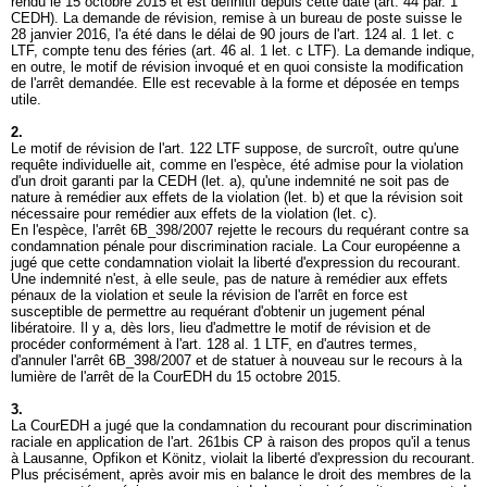
rendu le 15 octobre 2015 et est définitif depuis cette date (
art. 44 par. 1
CEDH
). La demande de révision, remise à un bureau de poste suisse le
28 janvier 2016, l'a été dans le délai de 90 jours de l'
art. 124 al. 1 let
. c
LTF, compte tenu des féries (
art. 46 al. 1 let
. c LTF). La demande indique,
en outre, le motif de révision invoqué et en quoi consiste la modification
de l'arrêt demandée. Elle est recevable à la forme et déposée en temps
utile.
2.
Le motif de révision de l'
art. 122 LTF
suppose, de surcroît, outre qu'une
requête individuelle ait, comme en l'espèce, été admise pour la violation
d'un droit garanti par la CEDH (let. a), qu'une indemnité ne soit pas de
nature à remédier aux effets de la violation (let. b) et que la révision soit
nécessaire pour remédier aux effets de la violation (let. c).
En l'espèce, l'arrêt 6B_398/2007 rejette le recours du requérant contre sa
condamnation pénale pour discrimination raciale. La Cour européenne a
jugé que cette condamnation violait la liberté d'expression du recourant.
Une indemnité n'est, à elle seule, pas de nature à remédier aux effets
pénaux de la violation et seule la révision de l'arrêt en force est
susceptible de permettre au requérant d'obtenir un jugement pénal
libératoire. Il y a, dès lors, lieu d'admettre le motif de révision et de
procéder conformément à l'
art. 128 al. 1 LTF
, en d'autres termes,
d'annuler l'arrêt 6B_398/2007 et de statuer à nouveau sur le recours à la
lumière de l'arrêt de la CourEDH du 15 octobre 2015.
3.
La CourEDH a jugé que la condamnation du recourant pour discrimination
raciale en application de l'
art. 261bis CP
à raison des propos qu'il a tenus
à Lausanne, Opfikon et Könitz, violait la liberté d'expression du recourant.
Plus précisément, après avoir mis en balance le droit des membres de la