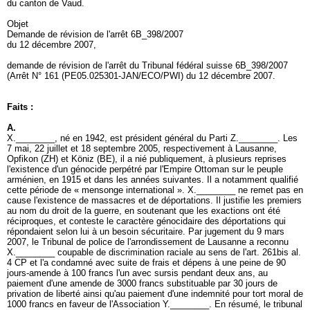
du canton de Vaud.
Objet
Demande de révision de l'arrêt 6B_398/2007
du 12 décembre 2007,
demande de révision de l'arrêt du Tribunal fédéral suisse 6B_398/2007
(Arrêt N° 161 (PE05.025301-JAN/ECO/PWI) du 12 décembre 2007.
Faits :
A.
X.________, né en 1942, est président général du Parti Z.________. Les
7 mai, 22 juillet et 18 septembre 2005, respectivement à Lausanne,
Opfikon (ZH) et Köniz (BE), il a nié publiquement, à plusieurs reprises
l'existence d'un génocide perpétré par l'Empire Ottoman sur le peuple
arménien, en 1915 et dans les années suivantes. Il a notamment qualifié
cette période de « mensonge international ». X.________ ne remet pas en
cause l'existence de massacres et de déportations. Il justifie les premiers
au nom du droit de la guerre, en soutenant que les exactions ont été
réciproques, et conteste le caractère génocidaire des déportations qui
répondaient selon lui à un besoin sécuritaire. Par jugement du 9 mars
2007, le Tribunal de police de l'arrondissement de Lausanne a reconnu
X.________ coupable de discrimination raciale au sens de l'
art. 261bis al.
4 CP
et l'a condamné avec suite de frais et dépens à une peine de 90
jours-amende à 100 francs l'un avec sursis pendant deux ans, au
paiement d'une amende de 3000 francs substituable par 30 jours de
privation de liberté ainsi qu'au paiement d'une indemnité pour tort moral de
1000 francs en faveur de l'Association Y.________. En résumé, le tribunal