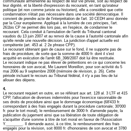
communauté arménienne au respect de leur vie privée, soit au respect de
leur dignité, et la liberté d'expression du recourant, en tant qu'orateur
politique (et non comme juriste ou historien), elle a considéré que cette
condamnation n'était pas nécessaire dans une société démocratique. Il
convient de prendre acte de l'interprétation de l'
art. 10 CEDH
ainsi donnée
par la Cour européenne. Appliqué à la lumière de ces principes, l'
art.
261bis CP
ne permet dès lors pas, en l'espèce, de condamner le
recourant. Cela conduit à l'annulation de l'arrêt du Tribunal cantonal
vaudois du 13 juin 2007 et au renvoi de la cause à l'autorité cantonale afin
qu'elle rende une nouvelle décision. La juridiction d'appel actuelle est
compétente (
art. 453 al. 2 2
e phrase CPP).
Le recourant obtenant gain de cause sur le fond, il ne supporte pas de
frais de procédure, de sorte que la somme de 4000 fr. dont il s'est
acquitté en exécution de l'arrêt 6B_398/2007 doit lui être restituée.
Le recourant indique ne pas élever de prétentions en ce qui concerne les
honoraires de son avocat, Me Laurent Moreillon, pour son activité du 5
mai 2006 au 9 septembre 2008 (mémoire de révision, p. 26). Cette
période incluant le recours au Tribunal fédéral, il n'y a pas lieu de lui
allouer des dépens.
4.
Le recourant requiert en outre, en se référant aux
art. 128 al. 3 LTF
et 415
CPP, l'allocation de diverses indemnités pour l'exercice raisonnable de
ses droits de procédure ainsi que le dommage économique (68'433 fr.
correspondant à des frais engagés durant la procédure cantonale; 30'000
fr. pour le tort moral), le remboursement de 3000 fr. d'amende payée, la
publication du jugement ainsi que sa libération de toute obligation de
s'acquitter d'une somme à titre de tort moral en faveur de l'Association
Y.________. Il demande aussi, à ce titre, le remboursement des frais
engagés pour la révision, soit 8000 fr. d'honoraires de son avocat et 3780