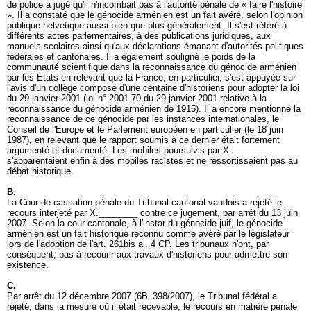
de police a jugé qu'il n'incombait pas à l'autorité pénale de « faire l'histoire
». Il a constaté que le génocide arménien est un fait avéré, selon l'opinion
publique helvétique aussi bien que plus généralement. Il s'est référé à
différents actes parlementaires, à des publications juridiques, aux
manuels scolaires ainsi qu'aux déclarations émanant d'autorités politiques
fédérales et cantonales. Il a également souligné le poids de la
communauté scientifique dans la reconnaissance du génocide arménien
par les États en relevant que la France, en particulier, s'est appuyée sur
l'avis d'un collège composé d'une centaine d'historiens pour adopter la loi
du 29 janvier 2001 (loi n° 2001-70 du 29 janvier 2001 relative à la
reconnaissance du génocide arménien de 1915). Il a encore mentionné la
reconnaissance de ce génocide par les instances internationales, le
Conseil de l'Europe et le Parlement européen en particulier (le 18 juin
1987), en relevant que le rapport soumis à ce dernier était fortement
argumenté et documenté. Les mobiles poursuivis par X.________
s'apparentaient enfin à des mobiles racistes et ne ressortissaient pas au
débat historique.
B.
La Cour de cassation pénale du Tribunal cantonal vaudois a rejeté le
recours interjeté par X.________ contre ce jugement, par arrêt du 13 juin
2007. Selon la cour cantonale, à l'instar du génocide juif, le génocide
arménien est un fait historique reconnu comme avéré par le législateur
lors de l'adoption de l'
art. 261bis al. 4 CP
. Les tribunaux n'ont, par
conséquent, pas à recourir aux travaux d'historiens pour admettre son
existence.
C.
Par arrêt du 12 décembre 2007 (6B_398/2007), le Tribunal fédéral a
rejeté, dans la mesure où il était recevable, le recours en matière pénale