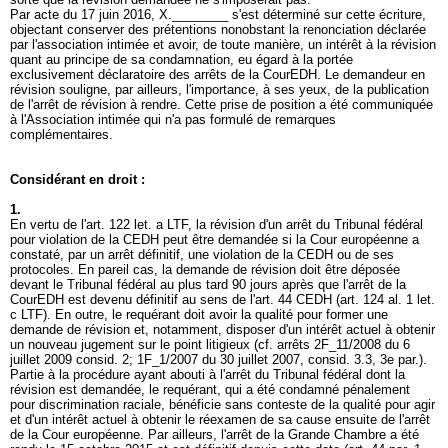
Par acte du 17 juin 2016, X.________ s'est déterminé sur cette écriture,
objectant conserver des prétentions nonobstant la renonciation déclarée
par l'association intimée et avoir, de toute manière, un intérêt à la révision
quant au principe de sa condamnation, eu égard à la portée
exclusivement déclaratoire des arrêts de la CourEDH. Le demandeur en
révision souligne, par ailleurs, l'importance, à ses yeux, de la publication
de l'arrêt de révision à rendre. Cette prise de position a été communiquée
à l'Association intimée qui n'a pas formulé de remarques
complémentaires.
Considérant en droit :
1.
En vertu de l'
art. 122 let. a LTF
, la révision d'un arrêt du Tribunal fédéral
pour violation de la CEDH peut être demandée si la Cour européenne a
constaté, par un arrêt définitif, une violation de la CEDH ou de ses
protocoles. En pareil cas, la demande de révision doit être déposée
devant le Tribunal fédéral au plus tard 90 jours après que l'arrêt de la
CourEDH est devenu définitif au sens de l'
art. 44 CEDH
(
art. 124 al. 1 let
.
c LTF). En outre, le requérant doit avoir la qualité pour former une
demande de révision et, notamment, disposer d'un intérêt actuel à obtenir
un nouveau jugement sur le point litigieux (cf. arrêts 2F_11/2008 du 6
juillet 2009 consid. 2; 1F_1/2007 du 30 juillet 2007, consid. 3.3, 3e par.).
Partie à la procédure ayant abouti à l'arrêt du Tribunal fédéral dont la
révision est demandée, le requérant, qui a été condamné pénalement
pour discrimination raciale, bénéficie sans conteste de la qualité pour agir
et d'un intérêt actuel à obtenir le réexamen de sa cause ensuite de l'arrêt
de la Cour européenne. Par ailleurs, l'arrêt de la Grande Chambre a été