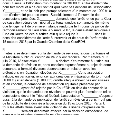
conclut aussi à l'allocation d'un montant de 30'000 fr. à titre d'indemnité
pour tort moral et à ce qu'il soit dit qu'il n'est pas débiteur de l'Association
Y.________ et ne lui doit pas prompt paiement d'un montant de 1000 fr. à
titre d'indemnité pour tort moral. Subsidiairement à l'ensemble des
conclusions précitées, X.________ demande que l'arrêt rendu par la Cour
de cassation pénale du Tribunal cantonal vaudois soit annulé, de même
que le jugement de première instance rendu par le Tribunal de police de
l'arrondissement de Lausanne le 9 mars 2007, la cause étant renvoyée à
l'une ou l'autre de ces autorités afin qu'elle rejuge X.________ dans le
sens des considérants de l'arrêt à intervenir et de ceux de l'arrêt rendu le
15 octobre 2015 par la Grande Chambre de la CourEDH.
F.
Invités à se déterminer sur la demande de révision, la cour cantonale et
le Ministère public du canton de Vaud y ont renoncé. Par mémoire du 2
juin 2016, l'Association Y.________ a déclaré s'en remettre à justice sur
la demande de révision et, sans conclure expressément au rejet de cette
demande, a formulé diverses observations en relation avec les
prétentions en réparation élevées par X.________. Cette association
indique, en particulier, renoncer aux créances en réparation du tort moral
(1000 fr.) et en dépens (10'000 fr.) qu'elle allègue n'avoir pas encaissées
et en conclut, la demande de satisfaction équitable présentée par
X.________ ayant été rejetée par la CourEDH au-delà du constat de la
violation, que le demandeur en révision ne pourrait plus formuler de telles
conclusions devant le Tribunal fédéral. L'association Y.________ s'oppose
aussi à la demande de publication de l'arrêt sur révision à venir, motif pris
de la publicité déjà donnée à la décision du 15 octobre 2015. Partant,
tous les effets d'une éventuelle violation de la liberté d'expression de
X.________ seraient désormais effacés par la décision européenne, de
sorte que la révision demandée ne s'imposerait pas.