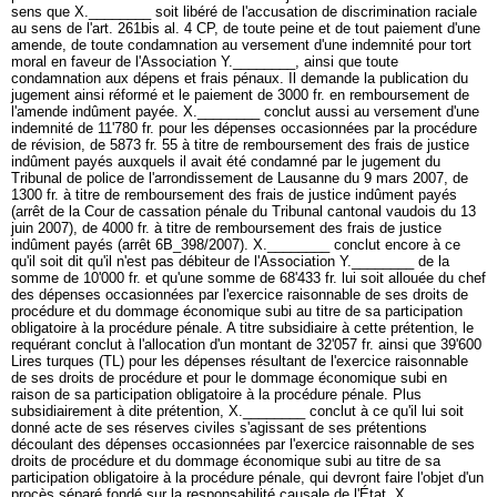
sens que X.________ soit libéré de l'accusation de discrimination raciale
au sens de l'
art. 261bis al. 4 CP
, de toute peine et de tout paiement d'une
amende, de toute condamnation au versement d'une indemnité pour tort
moral en faveur de l'Association Y.________, ainsi que toute
condamnation aux dépens et frais pénaux. Il demande la publication du
jugement ainsi réformé et le paiement de 3000 fr. en remboursement de
l'amende indûment payée. X.________ conclut aussi au versement d'une
indemnité de 11'780 fr. pour les dépenses occasionnées par la procédure
de révision, de 5873 fr. 55 à titre de remboursement des frais de justice
indûment payés auxquels il avait été condamné par le jugement du
Tribunal de police de l'arrondissement de Lausanne du 9 mars 2007, de
1300 fr. à titre de remboursement des frais de justice indûment payés
(arrêt de la Cour de cassation pénale du Tribunal cantonal vaudois du 13
juin 2007), de 4000 fr. à titre de remboursement des frais de justice
indûment payés (arrêt 6B_398/2007). X.________ conclut encore à ce
qu'il soit dit qu'il n'est pas débiteur de l'Association Y.________ de la
somme de 10'000 fr. et qu'une somme de 68'433 fr. lui soit allouée du chef
des dépenses occasionnées par l'exercice raisonnable de ses droits de
procédure et du dommage économique subi au titre de sa participation
obligatoire à la procédure pénale. A titre subsidiaire à cette prétention, le
requérant conclut à l'allocation d'un montant de 32'057 fr. ainsi que 39'600
Lires turques (TL) pour les dépenses résultant de l'exercice raisonnable
de ses droits de procédure et pour le dommage économique subi en
raison de sa participation obligatoire à la procédure pénale. Plus
subsidiairement à dite prétention, X.________ conclut à ce qu'il lui soit
donné acte de ses réserves civiles s'agissant de ses prétentions
découlant des dépenses occasionnées par l'exercice raisonnable de ses
droits de procédure et du dommage économique subi au titre de sa
participation obligatoire à la procédure pénale, qui devront faire l'objet d'un
procès séparé fondé sur la responsabilité causale de l'État. X.________