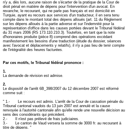
n'y a, dès lors, aucune raison de s'écarter de la pratique de la Cour de
droit pénal en matière de dépens pour l'intervention d'un avocat. En
revanche, le recourant, qui ne parle pas français et est domicilié en
Turquie, ayant eu recours aux services d'un traducteur, il en sera tenu
compte dans le montant total des dépens alloués (art. 11 du Règlement
sur les dépens alloués à la partie adverse et sur l'indemnité pour la
représentation d'office dans les causes portées devant le Tribunal fédéral
du 31 mars 2006 (RS 173.110.210.3). Toutefois, en tant que la note
d'honoraires produite (pièce 8) comprend des opérations excédant
manifestement les besoins d'une traduction (étude du dossier, séances
avec l'avocat et déplacements y relatifs), il n'y a pas lieu de tenir compte
de l'intégralité des heures facturées.
Par ces motifs, le Tribunal fédéral prononce :
1.
La demande de révision est admise.
2.
Le dispositif de l'arrêt 6B_398/2007 du 12 décembre 2007 est réformé
comme suit :
" 1.- Le recours est admis. L'arrêt de la Cour de cassation pénale du
Tribunal cantonal vaudois du 13 juin 2007 est annulé et la cause
renvoyée à l'autorité cantonale afin qu'elle rende une nouvelle décision au
sens des considérants qui précèdent.
2.- Il n'est pas prélevé de frais judiciaires.
3.- Le canton de Vaud versera la somme de 3000 fr. au recourant à
titre de dépens. "