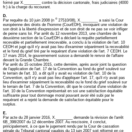
formé par X.________ contre la décision cantonale, frais judiciaires (4000
fr.) à la charge du recourant.
D.
o
Par requête du 10 juin 2008 (n
27510/08), X.________ a saisi la Cour
européenne des droits de l'homme (CourEDH), invoquant une violation de
son droit à la liberté d'expression et de son droit de ne pas se voir infliger
de peine sans loi. Par arrêt du 12 novembre 2013, une chambre de la
deuxième section de la CourEDH a déclaré la requête partiellement
recevable et partiellement irrecevable, a conclu à la violation de l'
art. 10
CEDH
et jugé qu'il n'y avait pas lieu d'examiner séparément la recevabilité
et le fond du grief tiré par le requérant d'une violation de l'
art. 7 CEDH
. Le
17 mars 2014, le gouvernement suisse a demandé le renvoi de l'affaire
devant la Grande Chambre.
Par arrêt du 15 octobre 2015, cette dernière, après avoir joint la question
de l'application de l'art. 17 de la Convention au fond du grief soulevé sur
le terrain de l'art. 10, a dit qu'il y avait eu violation de l'art. 10 de la
Convention, qu'il n'y avait pas lieu d'appliquer l'art. 17, qu'il n'y avait pas
lieu d'examiner séparément la recevabilité ou le fond du grief soulevé sur
le terrain de l'art. 7 de la Convention, dit que le constat d'une violation de
l'art. 10 de la Convention représentait en soi une satisfaction équitable
suffisante pour tout dommage moral pouvant avoir été subi par le
requérant et a rejeté la demande de satisfaction équitable pour le
surplus.
E.
Par acte du 28 janvier 2016, X.________ demande la révision de l'arrêt
6B_398/2007 du 12 décembre 2007. Au rescisoire, il conclut,
principalement, à ce que le jugement rendu par la Cour de cassation
pénale du Tribunal cantonal vaudois du 13 juin 2007 soit réformé en ce