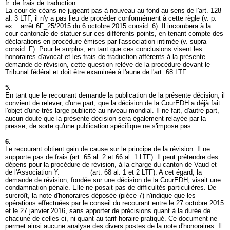
fr. de frais de traduction.
La cour de céans ne jugeant pas à nouveau au fond au sens de l'
art. 128
al. 3 LTF
, il n'y a pas lieu de procéder conformément à cette règle (v. p.
ex. : arrêt 6F_25/2015 du 6 octobre 2015 consid. 6). Il incombera à la
cour cantonale de statuer sur ces différents points, en tenant compte des
déclarations en procédure émises par l'association intimée (v. supra
consid. F). Pour le surplus, en tant que ces conclusions visent les
honoraires d'avocat et les frais de traduction afférents à la présente
demande de révision, cette question relève de la procédure devant le
Tribunal fédéral et doit être examinée à l'aune de l'
art. 68 LTF
.
5.
En tant que le recourant demande la publication de la présente décision, il
convient de relever, d'une part, que la décision de la CourEDH a déjà fait
l'objet d'une très large publicité au niveau mondial. Il ne fait, d'autre part,
aucun doute que la présente décision sera également relayée par la
presse, de sorte qu'une publication spécifique ne s'impose pas.
6.
Le recourant obtient gain de cause sur le principe de la révision. Il ne
supporte pas de frais (art. 65 al. 2 et 66 al. 1 LTF). Il peut prétendre des
dépens pour la procédure de révision, à la charge du canton de Vaud et
de l'Association Y.________ (
art. 68 al. 1 et 2 LTF
). A cet égard, la
demande de révision, fondée sur une décision de la CourEDH, visait une
condamnation pénale. Elle ne posait pas de difficultés particulières. De
surcroît, la note d'honoraires déposée (pièce 7) n'indique que les
opérations effectuées par le conseil du recourant entre le 27 octobre 2015
et le 27 janvier 2016, sans apporter de précisions quant à la durée de
chacune de celles-ci, ni quant au tarif horaire pratiqué. Ce document ne
permet ainsi aucune analyse des divers postes de la note d'honoraires. Il