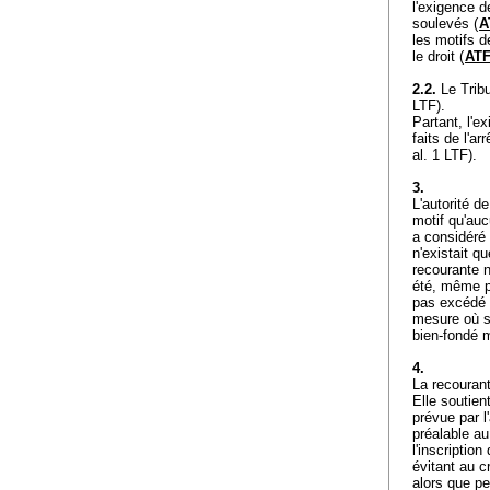
l'exigence d
soulevés (
A
les motifs d
le droit (
ATF
2.2.
Le Tribu
LTF
).
Partant, l'e
faits de l'ar
al. 1 LTF).
3.
L'autorité d
motif qu'auc
a considéré 
n'existait qu
recourante n
été, même pro
pas excédé s
mesure où so
bien-fondé m
4.
La recourant
Elle soutien
prévue par l'
préalable au
l'inscriptio
évitant au c
alors que pe