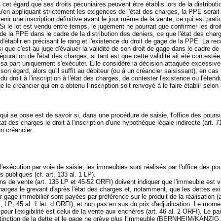
à cet égard que ses droits pécuniaires peuvent être établis lors de la distribut
u'en appliquant strictement les exigences de l'état des charges, la PPE sera
tenir une inscription définitive avant le jour même de la vente, ce qui est prat
Si le lot est vendu entre-temps, le jugement ne pourrait que confirmer les droi
de la PPE dans le cadre de la distribution des deniers, ce que l'état des charg
d'établir en précisant le rang et l'existence du droit de gage de la PPE. La re
i que c'est au juge d'évaluer la validité de son droit de gage dans le cadre de 
puration de l'état des charges, si tant est que cette validité ait été contestée, 
 sa part uniquement s'exécuter. Elle considère la décision attaquée excessiv
 son égard, alors qu'il suffit au débiteur (ou à un créancier saisissant), en cas
du droit à l'inscription à l'état des charges, de contester l'existence ou l'éten
e le créancier qui en a obtenu l'inscription soit renvoyé à le faire établir selon 
qui se pose est de savoir si, dans une procédure de saisie, l'office des poursu
état des charges le droit à l'inscription d'une hypothèque légale indirecte (
art. 
un créancier.
'exécution par voie de saisie, les immeubles sont réalisés par l'office des po
s publiques (cf.
art. 133 al. 1 LP
).
ns de vente (
art. 135 LP
et 45-52 ORFI) doivent indiquer que l'immeuble est 
harges le grevant d'après l'état des charges et, notamment, que les dettes exi
r gage immobilier sont payées par préférence sur le produit de la réalisation (a
., LP
; 45 al. 1 let
. d ORFI), et non pas en sus du prix d'adjudication. Le mome
pour l'exigibilité est celui de la vente aux enchères (
art. 46 al. 2 ORFI
). Le p
extinction de la dette et le gage ne grève plus l'immeuble (BERNHEIM/KÄNZIG