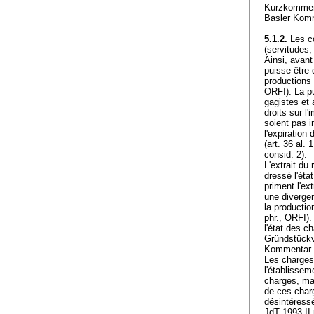
Kurzkomme
Basler Kom
5.1.2.
Les co
(servitudes,
Ainsi, avant
puisse être
productions 
ORFI). La p
gagistes et 
droits sur l
soient pas in
l'expiration
(
art. 36 al.
consid. 2).
L'extrait du 
dressé l'éta
priment l'ext
une divergenc
la production
phr., ORFI). 
l'état des 
Gründstückv
Kommentar 
Les charges 
l'établissem
charges, mai
de ces char
désintéressé
JdT 1993 I