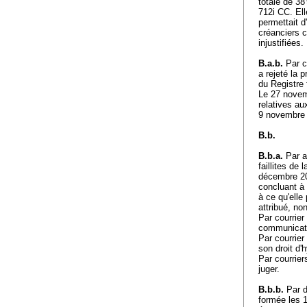
totale de 38
712i CC
. El
permettait d'
créanciers c
injustifiées
B.a.b.
Par co
a rejeté la 
du Registre
Le 27 novem
relatives a
9 novembre 2
B.b.
B.b.a.
Par a
faillites de
décembre 202
concluant à 
à ce qu'elle 
attribué, no
Par courrier
communicati
Par courrier
son droit d'
Par courrier
juger.
B.b.b.
Par d
formée les 