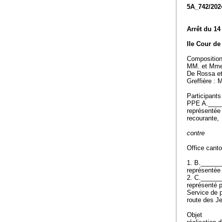
5A_742/202
Arrêt du 14
IIe Cour de 
Compositio
MM. et Mme 
De Rossa et
Greffière :
Participants
PPE A.___
représentée
recourante,
contre
Office cant
1. B._____
représentée
2. C._____
représenté 
Service de p
route des J
Objet