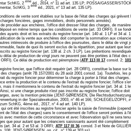
ème
ntar SchKG, 2
éd., 2014, n° 11 ad
art. 135 LP
; POSSA/GASSER/STÖCK
ème
mentar, SchKG, 3
éd., 2021, n° 13 ad
art. 135 LP
).
nditions de vente sont établies sur la base de l'état des charges qui grèvent
 charges foncières, gages immobiliers, droits personnels annotés).
 de procéder aux enchères, l'office doit dresser l'état des charges, de manière 
 déposé en même temps que les conditions de vente (
art. 33 ORFI
). Il se fon
des ayants droit et les extraits du registre foncier (
art. 140 al. 1 LP
et 34 al. 1
ublication de la vente aux enchères doit comporter la sommation aux créanci
autres intéressés de produire à l'office des poursuites, dans le délai de vingt j
'immeuble, faute de quoi ils seront exclus de la répartition, pour autant que leur
scrits au registre foncier (
art. 138 al. 2 ch. 3 LP
). Les prétentions revendiqué
 du délai de production de vingt jours ne peuvent pas être portées à l'état des 
 1 ORFI
). Ce délai de production est péremptoire (
ATF 113 III 17
consid. 2;
101
registre foncier, que l'office doit requérir (
art. 28 ORFI
), constitue la base sur l
t des charges (arrêt 7B.157/2001 du 28 août 2001 consid. 1a). Toutefois, les 
rait du registre foncier pour déterminer la charge à porter à l'état des charges. 
e entre la production et le contenu de l'extrait du registre foncier, l'office s'e
, mais il mentionnera le contenu de l'extrait du registre foncier (art. 34 al. 1 l
Ainsi, si une charge produite n'est pas inscrite au registre foncier, l'office doit 
charges, avec la mention précitée (JENT-SØRENSEN, Die Rechtsdurchsetzung 
erwertung in der Spezialexekution, 2003, n° 46 et 166; SCHLEGEL/ZOPFI,
i
zum SchKG, 4ème éd., 2017, n° 4 ad
art. 140 LP
).
qui ont été inscrites au registre foncier après la saisie de l'immeuble (cepen
ent de l'état des charges) sans le consentement de l'office seront portées à l'
s avec mention de cette circonstance et avec l'observation qu'il ne sera ten
ges que pour autant que les créanciers saisissants auront été complètement
s (art. 34 al. 2 et 53 al. 3 ORFI;
ATF 117 III 36
consid. 3 et Note de GILLI
I p. 108; JENT-SØRENSEN,
op. cit.
, n° 139 et 303 ss).