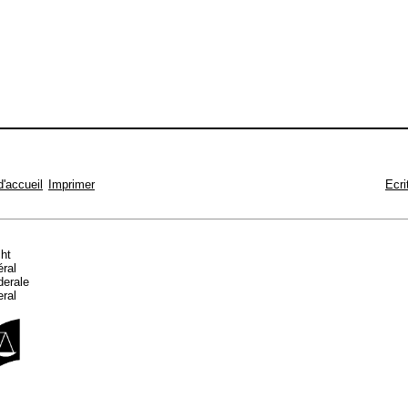
d'accueil
Imprimer
Ecri
cht
éral
ederale
eral