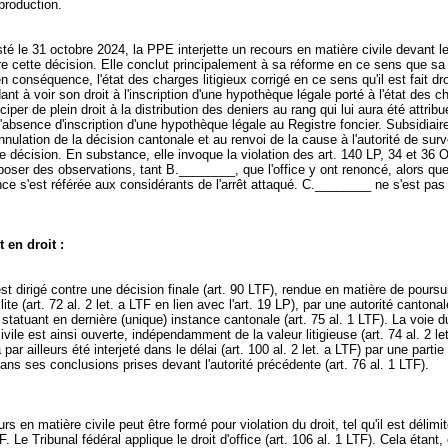
 production.
té le 31 octobre 2024, la PPE interjette un recours en matière civile devant le
re cette décision. Elle conclut principalement à sa réforme en ce sens que sa 
n conséquence, l'état des charges litigieux corrigé en ce sens qu'il est fait dro
ant à voir son droit à l'inscription d'une hypothèque légale porté à l'état des c
ciper de plein droit à la distribution des deniers au rang qui lui aura été attribu
'absence d'inscription d'une hypothèque légale au Registre foncier. Subsidiair
annulation de la décision cantonale et au renvoi de la cause à l'autorité de surv
e décision. En substance, elle invoque la violation des
art. 140 LP
, 34 et 36 
poser des observations, tant B.________, que l'office y ont renoncé, alors que 
nce s'est référée aux considérants de l'arrêt attaqué. C.________ ne s'est pas
 en droit :
st dirigé contre une décision finale (
art. 90 LTF
), rendue en matière de poursu
lite (
art. 72 al. 2 let. a LTF
en lien avec l'
art. 19 LP
), par une autorité cantona
 statuant en dernière (unique) instance cantonale (
art. 75 al. 1 LTF
). La voie d
ivile est ainsi ouverte, indépendamment de la valeur litigieuse (
art. 74 al. 2 le
par ailleurs été interjeté dans le délai (
art. 100 al. 2 let. a LTF
) par une partie
ns ses conclusions prises devant l'autorité précédente (
art. 76 al. 1 LTF
).
rs en matière civile peut être formé pour violation du droit, tel qu'il est délimit
F. Le Tribunal fédéral applique le droit d'office (
art. 106 al. 1 LTF
). Cela étant,