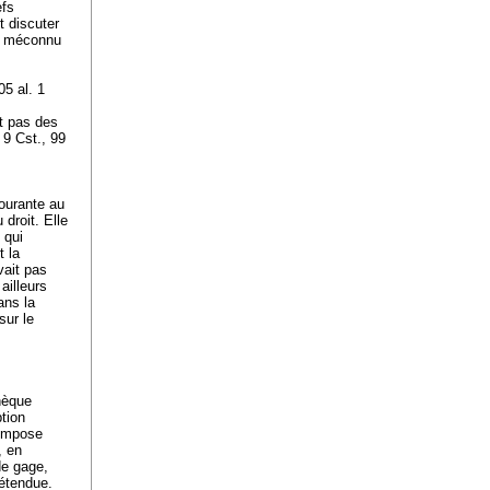
efs
t discuter
 a méconnu
05 al. 1
nt pas des
9 Cst., 99
courante au
 droit. Elle
 qui
t la
vait pas
ailleurs
ans la
sur le
thèque
ption
impose
, en
de gage,
'étendue.