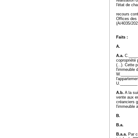
réalisation 
l'état de ch
recours con
Offices des 
(A/4035/20
Faits :
A.
A.a.
C._____
copropriété 
(...). Cette
l'immeuble d
W.________, 
l'appartemen
U.________
A.b.
A la su
vente aux en
créanciers g
l'immeuble a
B.
B.a.
B.a.a.
Par c