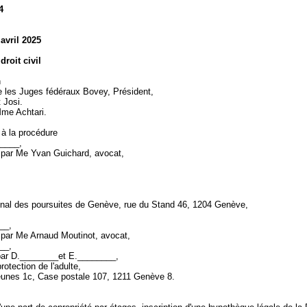
4
 avril 2025
droit civil
n
les Juges fédéraux Bovey, Président,
 Josi.
 Mme Achtari.
 à la procédure
_____,
 par Me Yvan Guichard, avocat,
onal des poursuites de Genève, rue du Stand 46, 1204 Genève,
___,
 par Me Arnaud Moutinot, avocat,
___,
par D.________et E.________,
rotection de l'adulte,
eunes 1c, Case postale 107, 1211 Genève 8.