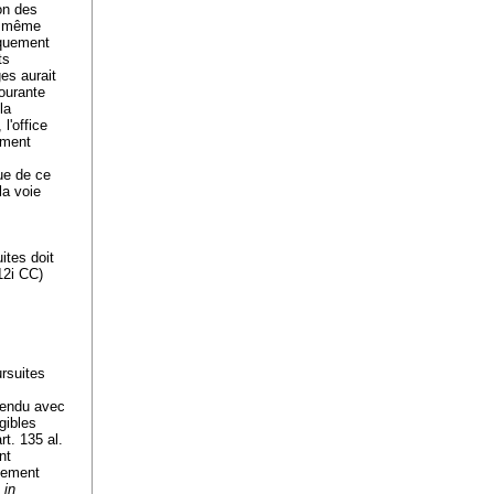
ion des
it même
iquement
ts
es aurait
courante
la
l'office
ement
due de ce
la voie
ites doit
712i CC
)
ursuites
vendu avec
gibles
rt. 135 al.
nt
aiement
,
in