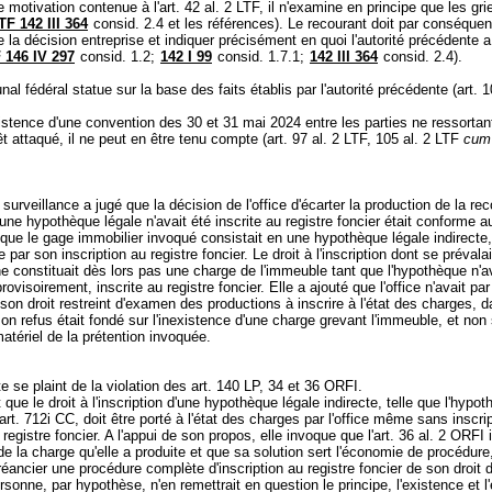
e motivation contenue à l'
art. 42 al. 2 LTF
, il n'examine en principe que les gri
TF 142 III 364
consid. 2.4 et les références). Le recourant doit par conséquen
e la décision entreprise et indiquer précisément en quoi l'autorité précédente
 146 IV 297
consid. 1.2;
142 I 99
consid. 1.7.1;
142 III 364
consid. 2.4).
nal fédéral statue sur la base des faits établis par l'autorité précédente (
art. 1
xistence d'une convention des 30 et 31 mai 2024 entre les parties ne ressorta
rêt attaqué, il ne peut en être tenu compte (
art. 97 al. 2 LTF
, 105 al. 2 LTF
cum
e surveillance a jugé que la décision de l'office d'écarter la production de la re
une hypothèque légale n'avait été inscrite au registre foncier était conforme au
que le gage immobilier invoqué consistait en une hypothèque légale indirecte,
e par son inscription au registre foncier. Le droit à l'inscription dont se prévalai
e constituait dès lors pas une charge de l'immeuble tant que l'hypothèque n'a
visoirement, inscrite au registre foncier. Elle a ajouté que l'office n'avait par 
on droit restreint d'examen des productions à inscrire à l'état des charges, d
n refus était fondé sur l'inexistence d'une charge grevant l'immeuble, et non 
atériel de la prétention invoquée.
e se plaint de la violation des
art. 140 LP
, 34 et 36 ORFI.
t que le droit à l'inscription d'une hypothèque légale indirecte, telle que l'hypo
art. 712i CC
, doit être porté à l'état des charges par l'office même sans inscri
 registre foncier. A l'appui de son propos, elle invoque que l'
art. 36 al. 2 ORFI
n de la charge qu'elle a produite et que sa solution sert l'économie de procédure
réancier une procédure complète d'inscription au registre foncier de son droit 
rsonne, par hypothèse, n'en remettrait en question le principe, l'existence et l