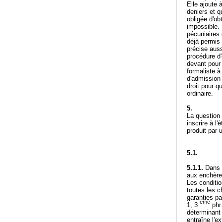
Elle ajoute 
deniers et q
obligée d'ob
impossible. 
pécuniaires 
déjà permis 
précise auss
procédure d'é
devant pour
formaliste à
d'admission 
droit pour qu
ordinaire.
5.
La question 
inscrire à l'
produit par 
5.1.
5.1.1.
Dans l
aux enchère
Les conditio
toutes les c
garanties pa
ème
1, 3
phr
déterminant 
entraîne l'