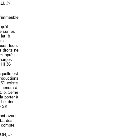
LI,
in
 l'immeuble
qu'il
de sur les
 let. b
ers
ours, leurs
s droits ne
es après
charges
 III 36
aquelle est
productions
S'il existe
n tiendra à
et. b, 3ème
la porter à
bei der
n
SK
dant avant
état des
u compte
ÉRON,
in