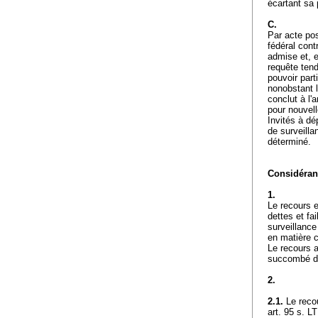
écartant sa
C.
Par acte pos
fédéral cont
admise et, e
requête tend
pouvoir parti
nonobstant l
conclut à l'
pour nouvell
Invités à dé
de surveilla
déterminé.
Considérant
1.
Le recours e
dettes et fail
surveillance
en matière c
Le recours a 
succombé da
2.
2.1.
Le recou
art. 95 s. LT