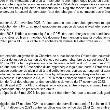
'960 fr. 69, invoquant son droit à l'inscription d'une hypothèque légale au sens d
le a soutenu que la reconnaissance directe à l'état des charges de sa créance 
éviter des frais judiciaires et d'inscription au Registre foncier inutiles, les autr
onservant la faculté de contester l'état des charges s'ils estimaient ses préte
.
urrier du 21 novembre 2023, l'office cantonal des poursuites genevois (ci-apr
production de la PPE, au motif qu'aucune inscription de gage n'avait été requi
 foncier.
bre 2023, l'office a communiqué à la PPE l'état des charges et les condition
ux enchères du bien immobilier. Ce document ne mentionne pas la production e
023 par la PPE. La vente aux enchères de l'immeuble était fixée au 9 (...) 
cte expédié au greffe de la Chambre de surveillance des Offices des poursuit
 la Cour de justice du canton de Genève (ci-après: chambre de surveillance) le
3, la PPE a formé plainte contre la décision de l'office du 21 novembre 202
ce que son droit à l'inscription d'une hypothèque légale soit porté à l'état des
puisse participer de plein droit à la distribution des deniers au rang qui lui aur
nobstant l'absence d'inscription d'une hypothèque légale au Registre foncier.
 expédié le 7 décembre 2023, la PPE a requis l'élargissement de sa plainte à 
on de l'état des charges et des conditions de vente du 27 novembre 2023.
 du 26 avril 2024, la PPE a allégué avoir obtenu, à titre pré-provisionnel, l'insc
hypothèque afin de préserver ses droits.
s séparés du 8 mai 2024, les parties ont été informées que la cause était gar
écision du 17 octobre 2024, la chambre de surveillance a rejeté la plainte de
er
1
et 7 décembre 2023 contre les décisions de l'office des 21 et 27 novembr