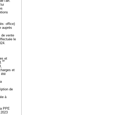
e l'
art.
lui
es
ntions
ès: office)
se auprès
s de vente
ffectuée le
2024.
es et
er
 1
3,
 charges et
a été
la
ription de
dée à
 la PPE
e 2023