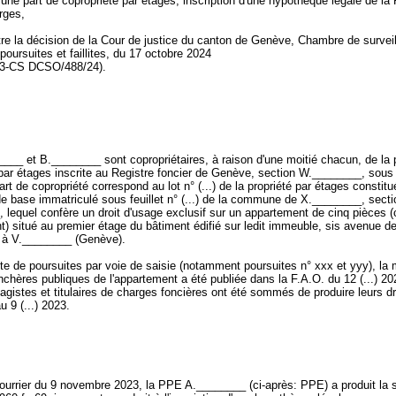
d'une part de copropriété par étages, inscription d'une hypothèque légale de l
arges,
tre la décision de la Cour de justice du canton de Genève, Chambre de survei
poursuites et faillites, du 17 octobre 2024
23-CS DCSO/488/24).
___ et B.________ sont copropriétaires, à raison d'une moitié chacun, de la 
par étages inscrite au Registre foncier de Genève, section W.________, sous f
 part de copropriété correspond au lot n° (...) de la propriété par étages constit
e base immatriculé sous feuillet n° (...) de la commune de X.________, secti
lequel confère un droit d'usage exclusif sur un appartement de cinq pièces (
t) situé au premier étage du bâtiment édifié sur ledit immeuble, sis avenue d
 à V.________ (Genève).
ite de poursuites par voie de saisie (notamment poursuites n° xxx et yyy), la
chères publiques de l'appartement a été publiée dans la F.A.O. du 12 (...) 20
agistes et titulaires de charges foncières ont été sommés de produire leurs dr
u 9 (...) 2023.
ourrier du 9 novembre 2023, la PPE A.________ (ci-après: PPE) a produit l