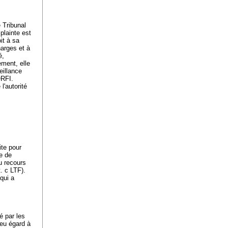
 Tribunal
plainte est
it à sa
harges et à
é,
ement, elle
eillance
ORFI.
l'autorité
ite pour
le de
u recours
t
. c LTF).
 qui a
é par les
 eu égard à