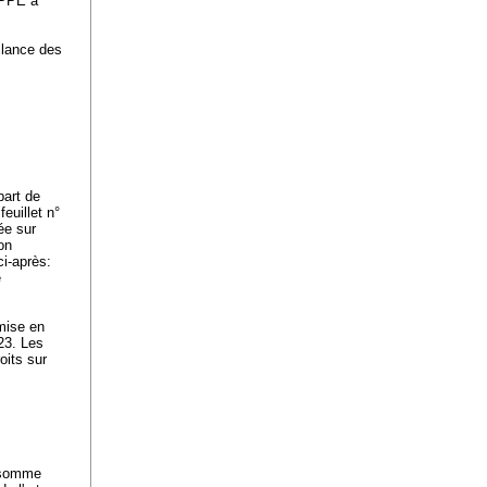
a PPE à
llance des
part de
euillet n°
uée sur
on
ci-après:
e
 mise en
23. Les
oits sur
a somme