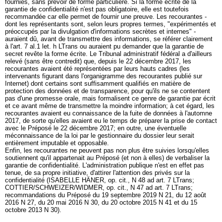
fournies, sans prévoir de forme particulière. Si la forme écrite de la
garantie de confidentialité n'est pas obligatoire, elle est toutefois
recommandée car elle permet de fournir une preuve. Les recourantes -
dont les représentants sont, selon leurs propres termes, "expérimentés et
préoccupés par la divulgation d'informations secrètes et internes" -
auraient dû, avant de transmettre des informations, se référer clairement
à l'
art. 7 al.1 let
. h LTrans ou auraient pu demander que la garantie de
secret revête la forme écrite. Le Tribunal administratif fédéral a d'ailleurs
relevé (sans être contredit) que, depuis le 22 décembre 2017, les
recourantes avaient été représentées par leurs hauts cadres (les
intervenants figurant dans l'organigramme des recourantes publié sur
Internet) dont certains sont suffisamment qualifiés en matière de
protection des données et de transparence, pour qu'ils ne se contentent
pas d'une promesse orale, mais formalisent ce genre de garantie par écrit
et ce avant même de transmettre la moindre information; à cet égard, les
recourantes avaient eu connaissance de la fuite de données à l'automne
2017, de sorte qu'elles avaient eu le temps de préparer la prise de contact
avec le Préposé le 22 décembre 2017; en outre, une éventuelle
méconnaissance de la loi par le gestionnaire du dossier leur serait
entièrement imputable et opposable.
Enfin, les recourantes ne peuvent pas non plus être suivies lorsqu'elles
soutiennent qu'il appartenait au Préposé (et non à elles) de verbaliser la
garantie de confidentialité. L'administration publique n'est en effet pas
tenue, de sa propre initiative, d'attirer l'attention des privés sur la
confidentialité (ISABELLE HÄNER, op. cit., N 48 ad
art. 7 LTrans
;
COTTIER/SCHWEIZER/WIDMER, op. cit., N 47 ad
art. 7 LTrans
;
recommandations du Préposé du 19 septembre 2019 N 21, du 12 août
2016 N 27, du 20 mai 2016 N 30, du 20 octobre 2015 N 41 et du 15
octobre 2013 N 30).