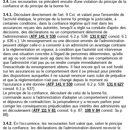
3.4.
Les recourantes se prévalent ensuite d'une violation du principe de la
confiance et du principe de la bonne foi.
3.4.1.
Découlant directement de l'
art. 9 Cst.
et valant pour l'ensemble de
l'activité étatique, le principe de la bonne foi protège le justiciable, à
certaines conditions, dans la confiance légitime qu'il met dans les
assurances reçues des autorités, lorsqu'il a réglé sa conduite d'après des
décisions, des déclarations ou un comportement déterminé de
l'administration (
ATF 141 V 530
consid. 6.2 p. 538;
131 II 627
consid. 6.1
p. 636 s.). Un renseignement ou une décision erronés de l'administration
peuvent obliger celle-ci à consentir à un administré un avantage contraire
à la réglementation en vigueur, à condition que l'autorité soit intervenue
dans une situation concrète à l'égard de personnes déterminées, qu'elle
ait agi ou soit censée avoir agi dans les limites de ses compétences et
que l'administré n'ait pas pu se rendre compte immédiatement de
l'inexactitude du renseignement obtenu. Il faut encore qu'il se soit fondé
sur les assurances ou le comportement dont il se prévaut pour prendre
des dispositions auxquelles il ne saurait renoncer sans subir de préjudice
et que la réglementation n'ait pas changé depuis le moment où
l'assurance a été donnée (
ATF 141 V 530
consid. 6.2 p. 538;
131 II 627
consid. 6.1 p. 637).
Le principe de la confiance, découlant de celui de la bonne foi,
commande aussi à l'administration d'adopter un comportement cohérent
et dépourvu de contradiction; la jurisprudence y a recours parfois pour
corriger les conséquences préjudiciables aux intérêts des administrés qui
en découleraient (
ATF 111 V 81
consid. 6 p. 87;
108 V 84
consid. 3a p.
88).
3.4.2.
En l'occurrence, les recourantes font valoir que, selon le principe
de la confiance, les déclarations de l'administration doivent recevoir le