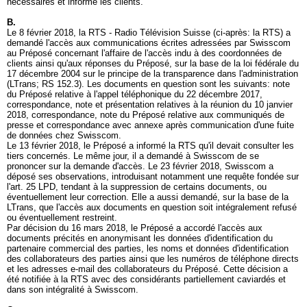
nécessaires et informé les clients.
B.
Le 8 février 2018, la RTS - Radio Télévision Suisse (ci-après: la RTS) a
demandé l'accès aux communications écrites adressées par Swisscom
au Préposé concernant l'affaire de l'accès indu à des coordonnées de
clients ainsi qu'aux réponses du Préposé, sur la base de la loi fédérale du
17 décembre 2004 sur le principe de la transparence dans l'administration
(LTrans; RS 152.3). Les documents en question sont les suivants: note
du Préposé relative à l'appel téléphonique du 22 décembre 2017,
correspondance, note et présentation relatives à la réunion du 10 janvier
2018, correspondance, note du Préposé relative aux communiqués de
presse et correspondance avec annexe après communication d'une fuite
de données chez Swisscom.
Le 13 février 2018, le Préposé a informé la RTS qu'il devait consulter les
tiers concernés. Le même jour, il a demandé à Swisscom de se
prononcer sur la demande d'accès. Le 23 février 2018, Swisscom a
déposé ses observations, introduisant notamment une requête fondée sur
l'
art. 25 LPD
, tendant à la suppression de certains documents, ou
éventuellement leur correction. Elle a aussi demandé, sur la base de la
LTrans, que l'accès aux documents en question soit intégralement refusé
ou éventuellement restreint.
Par décision du 16 mars 2018, le Préposé a accordé l'accès aux
documents précités en anonymisant les données d'identification du
partenaire commercial des parties, les noms et données d'identification
des collaborateurs des parties ainsi que les numéros de téléphone directs
et les adresses e-mail des collaborateurs du Préposé. Cette décision a
été notifiée à la RTS avec des considérants partiellement caviardés et
dans son intégralité à Swisscom.