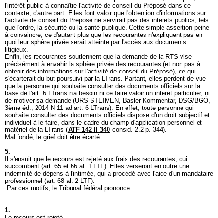
l'intérêt public à connaître l'activité de conseil du Préposé dans ce
contexte, d'autre part. Elles font valoir que l'obtention d'informations sur
l'activité de conseil du Préposé ne servirait pas des intérêts publics, tels
que l'ordre, la sécurité ou la santé publique. Cette simple assertion peine
à convaincre, ce d'autant plus que les recourantes n'expliquent pas en
quoi leur sphère privée serait atteinte par l'accès aux documents
litigieux.
Enfin, les recourantes soutiennent que la demande de la RTS vise
précisément à envahir la sphère privée des recourantes (et non pas à
obtenir des informations sur l'activité de conseil du Préposé), ce qui
s'écarterait du but poursuivi par la LTrans. Partant, elles perdent de vue
que la personne qui souhaite consulter des documents officiels sur la
base de l'
art. 6 LTrans
n'a besoin ni de faire valoir un intérêt particulier, ni
de motiver sa demande (URS STEIMEN, Basler Kommentar, DSG/BGÖ,
3ème éd., 2014 N 11 ad
art. 6 LTrans
). En effet, toute personne qui
souhaite consulter des documents officiels dispose d'un droit subjectif et
individuel à le faire, dans le cadre du champ d'application personnel et
matériel de la LTrans (
ATF 142 II 340
consid. 2.2 p. 344).
Mal fondé, le grief doit être écarté.
5.
Il s'ensuit que le recours est rejeté aux frais des recourantes, qui
succombent (
art. 65 et 66 al. 1 LTF
). Elles verseront en outre une
indemnité de dépens à l'intimée, qui a procédé avec l'aide d'un mandataire
professionnel (
art. 68 al. 2 LTF
).
Par ces motifs, le Tribunal fédéral prononce :
1.
Le recours est rejeté.