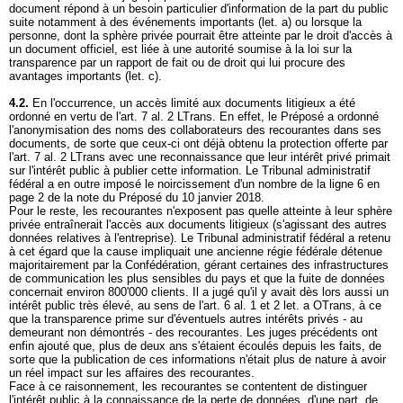
document répond à un besoin particulier d'information de la part du public
suite notamment à des événements importants (let. a) ou lorsque la
personne, dont la sphère privée pourrait être atteinte par le droit d'accès à
un document officiel, est liée à une autorité soumise à la loi sur la
transparence par un rapport de fait ou de droit qui lui procure des
avantages importants (let. c).
4.2.
En l'occurrence, un accès limité aux documents litigieux a été
ordonné en vertu de l'
art. 7 al. 2 LTrans
. En effet, le Préposé a ordonné
l'anonymisation des noms des collaborateurs des recourantes dans ses
documents, de sorte que ceux-ci ont déjà obtenu la protection offerte par
l'
art. 7 al. 2 LTrans
avec une reconnaissance que leur intérêt privé primait
sur l'intérêt public à publier cette information. Le Tribunal administratif
fédéral a en outre imposé le noircissement d'un nombre de la ligne 6 en
page 2 de la note du Préposé du 10 janvier 2018.
Pour le reste, les recourantes n'exposent pas quelle atteinte à leur sphère
privée entraînerait l'accès aux documents litigieux (s'agissant des autres
données relatives à l'entreprise). Le Tribunal administratif fédéral a retenu
à cet égard que la cause impliquait une ancienne régie fédérale détenue
majoritairement par la Confédération, gérant certaines des infrastructures
de communication les plus sensibles du pays et que la fuite de données
concernait environ 800'000 clients. Il a jugé qu'il y avait dès lors aussi un
intérêt public très élevé, au sens de l'
art. 6 al. 1 et 2 let. a OTrans
, à ce
que la transparence prime sur d'éventuels autres intérêts privés - au
demeurant non démontrés - des recourantes. Les juges précédents ont
enfin ajouté que, plus de deux ans s'étaient écoulés depuis les faits, de
sorte que la publication de ces informations n'était plus de nature à avoir
un réel impact sur les affaires des recourantes.
Face à ce raisonnement, les recourantes se contentent de distinguer
l'intérêt public à la connaissance de la perte de données, d'une part, de