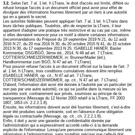
3.2.
Selon l'
art. 7 al. 1 let
. h LTrans, le droit d'accès est limité, différé ou
refusé lorsque l'accès à un document officiel peut avoir pour effet de
divulguer des informations fournies librement par un tiers à une autorité
qui en a garanti le secret.
Les autorités fédérales peuvent appliquer l'
art. 7 al. 1 let
. h LTrans dans
leurs tâches publiques. Toutefois, afin de respecter la LTrans, il leur
appartient d'adopter une pratique très restrictive et au cas par cas, même
si elles devraient renoncer pour ce motif à obtenir certaines informations
(recommandations du Préposé du 19 septembre 2019 N 21, du 12 août
2016 N 27, du 20 mai 2016 N 30, du 20 octobre 2015 N 41, du 15 octobre
2013 N 30, du 17 septembre 2013 N 25; ISABELLE HÄNER, Basler
Kommentar, DSG/BGÖ, 3ème éd., 2014, N 48 ad
art. 7 LTrans
;
COTTIER/SCHWEIZER/WIDMER, in: Brunner/Mader (éd.),
Handkommentar zum BGÖ, N 47 ad
art. 7 LTrans
).
Pour pouvoir refuser l'accès à un document officiel sur la base de l'
art. 7
al. 1 let
. h LTrans, trois conditions cumulatives doivent être remplies
(ISABELLE HÄNER, op. cit., N 47 ad
art. 7 LTrans
;
COTTIER/SCHWEIZER/WIDMER, op. cit., N 47 ad
art. 7 LTrans
).
D'abord, l'information doit avoir été donnée à l'autorité par un particulier (et
non pas par une autre autorité), ce qui se justifie dans la mesure où les
autorités sont, contrairement aux privés, soumises au principe de la
transparence (Message du 12 février 2003 relatif à la LTrans, FF 2003
1807, 1853 ch. 2.2.2.1.8).
Ensuite, les informations doivent avoir été fournies librement, c'est-à-dire
avoir été produites sans contrainte, soit en l'absence d'une obligation
légale ou contractuelle (Message, op. cit., ch. 2.2.2.1.8).
Enfin, il doit y avoir une garantie de confidentialité donnée par
l'administration qui a expressément accordé celle-ci à la demande
explicite de l'informateur. Lorsqu'une personne communique librement une
information à l'administration, sans toutefois préciser que celle-là doit