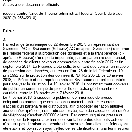
Objet
Accès à des documents officiels,
recours contre l'arrêt du Tribunal administratif fédéral, Cour I, du 5 août
2020 (A-2564/2018).
Faits :
A.
Par échange téléphonique du 22 décembre 2017, un représentant de
Swisscom AG et Swisscom (Schweiz) AG (ci-après: Swisscom) a informé
le Préposé fédéral à la protection des données et à la transparence (ci-
après: le Préposé) d'une perte importante, par un partenaire commercial,
de données de clients privés et commerciaux entre fin août 2017 et fin
septembre 2017. Le Préposé a été sollicité en tant que conseil en matière
de protection des données, au sens de l'art. 28 de la loi fédérale du 19
juin 1992 sur la protection des données (LPD; RS 235.1). Le 10 janvier
2018, le Préposé et des représentants de Swisscom se sont rencontrés
pour analyser la situation. Le 15 janvier 2018, ils ont notamment convenu
de publier un communiqué de presse. Ils ont échangé de nombreux
courriels, entre le 18 janvier et le 7 février 2018.
Le 7 février 2018, Swisscom a publié un communiqué de presse,
indiquant notamment que des inconnus avaient subtilisé les droits
d'accès d'un partenaire de distribution, afin d'accéder de façon abusive
aux données (prénom, nom, adresse privée, date de naissance et numéro
de téléphone) d'environ 800'000 clients. Par communiqué de presse du
même jour, le Préposé a estimé que, sur la base des éléments actuels, il
n'existait pas de raison de prendre des mesures formelles, les faits ayant
été établis et Swisscom ayant effectué les clarifications, pris les mesures