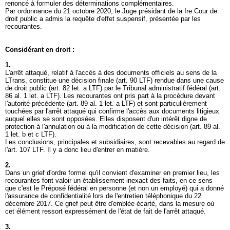
renoncé à formuler des déterminations complémentaires.
Par ordonnance du 21 octobre 2020, le Juge présidant de la Ire Cour de
droit public a admis la requête d'effet suspensif, présentée par les
recourantes.
Considérant en droit :
1.
L'arrêt attaqué, relatif à l'accès à des documents officiels au sens de la
LTrans, constitue une décision finale (
art. 90 LTF
) rendue dans une cause
de droit public (
art. 82 let. a LTF
) par le Tribunal administratif fédéral (
art.
86 al. 1 let. a LTF
). Les recourantes ont pris part à la procédure devant
l'autorité précédente (
art. 89 al. 1 let. a LTF
) et sont particulièrement
touchées par l'arrêt attaqué qui confirme l'accès aux documents litigieux
auquel elles se sont opposées. Elles disposent d'un intérêt digne de
protection à l'annulation ou à la modification de cette décision (art. 89 al.
1 let. b et c LTF).
Les conclusions, principales et subsidiaires, sont recevables au regard de
l'
art. 107 LTF
. Il y a donc lieu d'entrer en matière.
2.
Dans un grief d'ordre formel qu'il convient d'examiner en premier lieu, les
recourantes font valoir un établissement inexact des faits, en ce sens
que c'est le Préposé fédéral en personne (et non un employé) qui a donné
l'assurance de confidentialité lors de l'entretien téléphonique du 22
décembre 2017. Ce grief peut être d'emblée écarté, dans la mesure où
cet élément ressort expressément de l'état de fait de l'arrêt attaqué.
3.