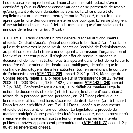
Les recourantes reprochent au Tribunal administratif fédéral d'avoir
considéré qu'aucun élément concret au dossier ne permettait de retenir
qu'une garantie de confidentialité au sens de la LTrans aurait été,
explicitement ou tacitement, octroyée par le Préposé, à tout le moins
après que la fuite des données a été rendue publique. Elles se plaignent
d'une violation de l'
art. 7 al. 1 let
. h LTrans ainsi que d'une violation du
principe de la bonne foi (
art. 9 Cst.
).
3.1.
L'
art. 6 LTrans
garantit un droit général d'accès aux documents
officiels. Ce droit d'accès général concrétise le but fixé à l'art. 1 de la loi,
qui est de renverser le principe du secret de l'activité de l'administration
au profit de celui de la transparence quant à la mission, l'organisation et
l'activité du secteur public. Il s'agit en effet de rendre le processus
décisionnel de l'administration plus transparent dans le but de renforcer le
caractère démocratique des institutions publiques, de même que la
confiance des citoyens dans les autorités, tout en améliorant le contrôle
de l'administration (
ATF 133 II 209
consid. 2.3.1 p. 213; Message du
Conseil fédéral relatif à la loi fédérale sur la transparence du 12 février
2003, FF 2003 1807 ss, 1819, 1827; voir aussi
ATF 142 II 340
consid.
2.2 p. 344). Conformément à ce but, la loi définit de manière large la
notion de documents officiels (
art. 5 LTrans
), le champ d'application à
raison de la personne (ratione personae,
art. 2 LTrans
) ainsi que les
bénéficiaires et les conditions d'exercice du droit d'accès (
art. 6 LTrans
).
Dans les cas spécifiés à l'
art. 7 al. 1 LTrans
, l'accès aux documents
officiels est restreint, différé ou refusé. Le législateur a procédé de
manière anticipée à une pesée des intérêts en cause, dans la mesure où
il énumère de manière exhaustive les différents cas où les intérêts
publics ou privés apparaissent prépondérants (
ATF 144 II 77
consid. 3 p.
80 et les références citées).