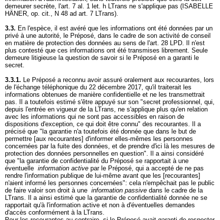
demeurer secrète, l'
art. 7 al. 1 let
. h LTrans ne s'applique pas (ISABELLE
HÄNER, op. cit., N 48 ad
art. 7 LTrans
).
3.3.
En l'espèce, il est avéré que les informations ont été données par un
privé à une autorité, le Préposé, dans le cadre de son activité de conseil
en matière de protection des données au sens de l'
art. 28 LPD
. Il n'est
plus contesté que ces informations ont été transmises librement. Seule
demeure litigieuse la question de savoir si le Préposé en a garanti le
secret.
3.3.1.
Le Préposé a reconnu avoir assuré oralement aux recourantes, lors
de l'échange téléphonique du 22 décembre 2017, qu'il traiterait les
informations obtenues de manière confidentielle et ne les transmettrait
pas. Il a toutefois estimé s'être appuyé sur son "secret professionnel, qui,
depuis l'entrée en vigueur de la LTrans, ne s'applique plus qu'en relation
avec les informations qui ne sont pas accessibles en raison de
dispositions d'exception, ce qui doit être connu" des recourantes. Il a
précisé que "la garantie n'a toutefois été donnée que dans le but de
permettre [aux recourantes] d'informer elles-mêmes les personnes
concernées par la fuite des données, et de prendre d'ici là les mesures de
protection des données personnelles en question". Il a ainsi considéré
que "la garantie de confidentialité du Préposé se rapportait à une
éventuelle
information active
par le Préposé, qui a accepté de ne pas
rendre l'information publique de lui-même avant que les [recourantes]
n'aient informé les personnes concernées": cela n'empêchait pas le public
de faire valoir son droit à une
information passive
dans le cadre de la
LTrans. Il a ainsi estimé que la garantie de confidentialité donnée ne se
rapportait qu'à l'information active et non à d'éventuelles demandes
d'accès conformément à la LTrans.
Pour les recourantes au contraire, si le Préposé avait garanti de respecter