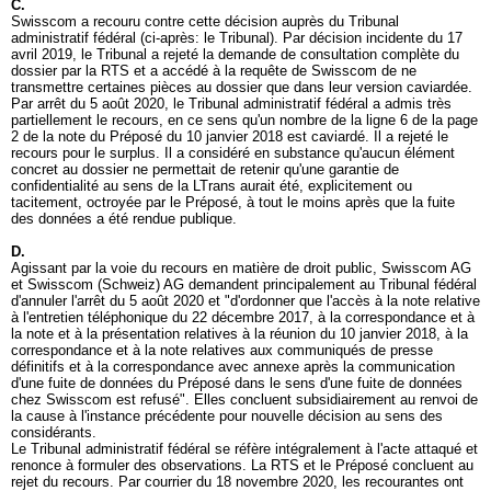
C.
Swisscom a recouru contre cette décision auprès du Tribunal
administratif fédéral (ci-après: le Tribunal). Par décision incidente du 17
avril 2019, le Tribunal a rejeté la demande de consultation complète du
dossier par la RTS et a accédé à la requête de Swisscom de ne
transmettre certaines pièces au dossier que dans leur version caviardée.
Par arrêt du 5 août 2020, le Tribunal administratif fédéral a admis très
partiellement le recours, en ce sens qu'un nombre de la ligne 6 de la page
2 de la note du Préposé du 10 janvier 2018 est caviardé. Il a rejeté le
recours pour le surplus. Il a considéré en substance qu'aucun élément
concret au dossier ne permettait de retenir qu'une garantie de
confidentialité au sens de la LTrans aurait été, explicitement ou
tacitement, octroyée par le Préposé, à tout le moins après que la fuite
des données a été rendue publique.
D.
Agissant par la voie du recours en matière de droit public, Swisscom AG
et Swisscom (Schweiz) AG demandent principalement au Tribunal fédéral
d'annuler l'arrêt du 5 août 2020 et "d'ordonner que l'accès à la note relative
à l'entretien téléphonique du 22 décembre 2017, à la correspondance et à
la note et à la présentation relatives à la réunion du 10 janvier 2018, à la
correspondance et à la note relatives aux communiqués de presse
définitifs et à la correspondance avec annexe après la communication
d'une fuite de données du Préposé dans le sens d'une fuite de données
chez Swisscom est refusé". Elles concluent subsidiairement au renvoi de
la cause à l'instance précédente pour nouvelle décision au sens des
considérants.
Le Tribunal administratif fédéral se réfère intégralement à l'acte attaqué et
renonce à formuler des observations. La RTS et le Préposé concluent au
rejet du recours. Par courrier du 18 novembre 2020, les recourantes ont