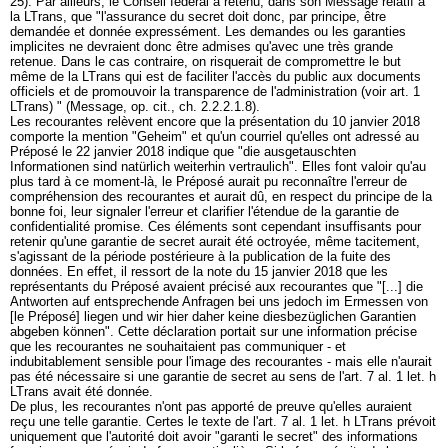
25). Par ailleurs, le Conseil fédéral a retenu, dans son Message relatif à
la LTrans, que "l'assurance du secret doit donc, par principe, être
demandée et donnée expressément. Les demandes ou les garanties
implicites ne devraient donc être admises qu'avec une très grande
retenue. Dans le cas contraire, on risquerait de compromettre le but
même de la LTrans qui est de faciliter l'accès du public aux documents
officiels et de promouvoir la transparence de l'administration (voir
art. 1
LTrans
) " (Message, op. cit., ch. 2.2.2.1.8).
Les recourantes relèvent encore que la présentation du 10 janvier 2018
comporte la mention "Geheim" et qu'un courriel qu'elles ont adressé au
Préposé le 22 janvier 2018 indique que "die ausgetauschten
Informationen sind natürlich weiterhin vertraulich". Elles font valoir qu'au
plus tard à ce moment-là, le Préposé aurait pu reconnaître l'erreur de
compréhension des recourantes et aurait dû, en respect du principe de la
bonne foi, leur signaler l'erreur et clarifier l'étendue de la garantie de
confidentialité promise. Ces éléments sont cependant insuffisants pour
retenir qu'une garantie de secret aurait été octroyée, même tacitement,
s'agissant de la période postérieure à la publication de la fuite des
données. En effet, il ressort de la note du 15 janvier 2018 que les
représentants du Préposé avaient précisé aux recourantes que "[...] die
Antworten auf entsprechende Anfragen bei uns jedoch im Ermessen von
[le Préposé] liegen und wir hier daher keine diesbezüglichen Garantien
abgeben können". Cette déclaration portait sur une information précise
que les recourantes ne souhaitaient pas communiquer - et
indubitablement sensible pour l'image des recourantes - mais elle n'aurait
pas été nécessaire si une garantie de secret au sens de l'
art. 7 al. 1 let
. h
LTrans avait été donnée.
De plus, les recourantes n'ont pas apporté de preuve qu'elles auraient
reçu une telle garantie. Certes le texte de l'
art. 7 al. 1 let
. h LTrans prévoit
uniquement que l'autorité doit avoir "garanti le secret" des informations