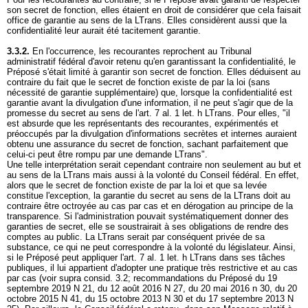
son secret de fonction, elles étaient en droit de considérer que cela faisait
office de garantie au sens de la LTrans. Elles considèrent aussi que la
confidentialité leur aurait été tacitement garantie.
3.3.2.
En l'occurrence, les recourantes reprochent au Tribunal
administratif fédéral d'avoir retenu qu'en garantissant la confidentialité, le
Préposé s'était limité à garantir son secret de fonction. Elles déduisent au
contraire du fait que le secret de fonction existe de par la loi (sans
nécessité de garantie supplémentaire) que, lorsque la confidentialité est
garantie avant la divulgation d'une information, il ne peut s'agir que de la
promesse du secret au sens de l'
art. 7 al. 1 let
. h LTrans. Pour elles, "il
est absurde que les représentants des recourantes, expérimentés et
préoccupés par la divulgation d'informations secrètes et internes auraient
obtenu une assurance du secret de fonction, sachant parfaitement que
celui-ci peut être rompu par une demande LTrans".
Une telle interprétation serait cependant contraire non seulement au but et
au sens de la LTrans mais aussi à la volonté du Conseil fédéral. En effet,
alors que le secret de fonction existe de par la loi et que sa levée
constitue l'exception, la garantie du secret au sens de la LTrans doit au
contraire être octroyée au cas par cas et en dérogation au principe de la
transparence. Si l'administration pouvait systématiquement donner des
garanties de secret, elle se soustrairait à ses obligations de rendre des
comptes au public. La LTrans serait par conséquent privée de sa
substance, ce qui ne peut correspondre à la volonté du législateur. Ainsi,
si le Préposé peut appliquer l'
art. 7 al. 1 let
. h LTrans dans ses tâches
publiques, il lui appartient d'adopter une pratique très restrictive et au cas
par cas (voir supra consid. 3.2; recommandations du Préposé du 19
septembre 2019 N 21, du 12 août 2016 N 27, du 20 mai 2016 n 30, du 20
octobre 2015 N 41, du 15 octobre 2013 N 30 et du 17 septembre 2013 N