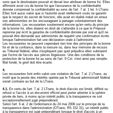
sens que le destinataire pouvait et devait leur attribuer de bonne foi. Elles
affirment avoir cru de bonne foi que l'assurance de la confidentialité
donnée comprenait la confidentialité au sens de l'
art. 7 al. 1 let
. h LTrans.
Elles font aussi valoir que si l'autorité avait réellement voulu ne garantir
que le respect du secret de fonction, elle avait en réalité induit en erreur
ses administrées en les encourageant à partager volontairement des
informations. Les recourantes soutiennent encore qu'en vertu du principe
de la bonne foi, elles étaient en droit de s'attendre à ce que le Préposé
reprenne par écrit la garantie de confidentialité donnée par oral et qu'il ne
pouvait être demandé aux administrés de requérir une confirmation écrite
lorsque l'administration fait une déclaration orale à l'administré.
Les recourantes ne peuvent cependant rien tirer des principes de la bonne
foi et de la confiance, dans la mesure où, dans leur mémoire de recours
au Tribunal fédéral, elles n'expliquent pas quel préjudice elles subiraient
par l'octroi de l'accès aux pièces litigieuses. Une des conditions de la
protection de la bonne foi au sens de l'
art. 9 Cst.
n'est ainsi pas remplie.
Mal fondé, le grief doit être écarté.
4.
Les recourantes font enfin valoir une violation de l'
art. 7 al. 2 LTrans
, au
motif que la pesée des intérêts opérée par le Tribunal administratif fédéral
serait contraire au but de la LTrans.
4.1.
En vertu de l'
art. 7 al. 2 LTrans
, le droit d'accès est limité, différé ou
refusé si l'accès à un document officiel peut porter atteinte à la sphère
privée de tiers, à moins qu'un intérêt public à la transparence ne soit
exceptionnellement jugé prépondérant.
Selon l'art. 6 al. 2 de l'ordonnance du 24 mai 2006 sur le principe de la
transparence dans l'administration (OTrans; RS 152.31), un intérêt public
à la transparence est jugé prépondérant lorsque le droit d'accès à un