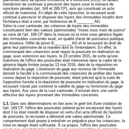
interdiction de continuer à percevoir des loyers sous la menace de
sanctions pénales (
art. 169 et 289 CP
), avis qui constituait un acte
officiel de mainmise. En dépit de cette injonction, le recourant avait
continué à percevoir et disposer des loyers des immeubles locatifs dont
l'échéance était à venir, par l'entremise de B.________ AG.
Selon la cour cantonale, les créances de loyers des immeubles
constituaient bien des valeurs patrimoniales "mises sous main de justice"
au sens de l'
art. 169 CP
dans la mesure où la mise sous gérance légale
des immeubles concernés avait, en qualité d'acte de puissance publique,
par essence, l'effet de priver B.________ AG et le recourant du droit de
gérer leur patrimoine de la manière dont ils l'entendaient. En effet, la
communauté des créanciers avait requis la poursuite en réalisation du
gage, avec extension aux loyers, le 23 octobre 2015, de sorte qu'une
mainmise de l'office des poursuites était intervenue dans le cadre de la
gérance légale limitée jusqu'au 13 mai 2016, date de la réquisition en
réalisation du gage. L'extension du gage aux revenus de l'immeuble
donnait la faculté à la communauté des créanciers de profiter des loyers
courus depuis la réquisition de poursuite, étant précisé qu'à la suite de
l'opposition formée à la réquisition de poursuite en réalisation du gage, le
recourant n'avait pas contesté la validité du gage ou l'extension du gage
aux loyers. Aux yeux de la cour cantonale, il existait donc une
saisie
effective
des loyers provenant des immeubles concernés.
1.3.
Dans ses déterminations en lien avec le grief tiré d'une violation de
l'
art. 169 CP
, l'office des poursuites prétend qu'en encaissant des loyers
dont il lui était interdit de disposer en vertu d'un acte officiel de l'autorité
de poursuite, le recourant a détourné une valeur patrimoniale. Ce
comportement était propre à entraîner un préjudice pour les créanciers, la
mise en danger étant suffisante. À ce propos, l'office des poursuites