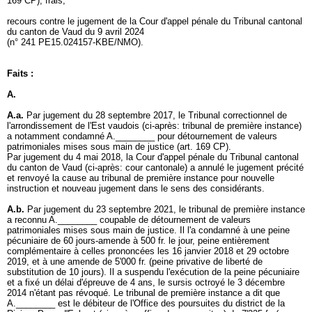
169 CP
); frais,
recours contre le jugement de la Cour d'appel pénale du Tribunal cantonal
du canton de Vaud du 9 avril 2024
(n° 241 PE15.024157-KBE/NMO).
Faits :
A.
A.a.
Par jugement du 28 septembre 2017, le Tribunal correctionnel de
l'arrondissement de l'Est vaudois (ci-après: tribunal de première instance)
a notamment condamné A.________ pour détournement de valeurs
patrimoniales mises sous main de justice (
art. 169 CP
).
Par jugement du 4 mai 2018, la Cour d'appel pénale du Tribunal cantonal
du canton de Vaud (ci-après: cour cantonale) a annulé le jugement précité
et renvoyé la cause au tribunal de première instance pour nouvelle
instruction et nouveau jugement dans le sens des considérants.
A.b.
Par jugement du 23 septembre 2021, le tribunal de première instance
a reconnu A.________ coupable de détournement de valeurs
patrimoniales mises sous main de justice. Il l'a condamné à une peine
pécuniaire de 60 jours-amende à 500 fr. le jour, peine entièrement
complémentaire à celles prononcées les 16 janvier 2018 et 29 octobre
2019, et à une amende de 5'000 fr. (peine privative de liberté de
substitution de 10 jours). Il a suspendu l'exécution de la peine pécuniaire
et a fixé un délai d'épreuve de 4 ans, le sursis octroyé le 3 décembre
2014 n'étant pas révoqué. Le tribunal de première instance a dit que
A.________ est le débiteur de l'Office des poursuites du district de la