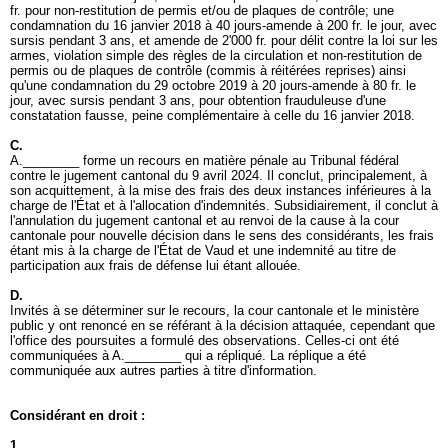
fr. pour non-restitution de permis et/ou de plaques de contrôle; une
condamnation du 16 janvier 2018 à 40 jours-amende à 200 fr. le jour, avec
sursis pendant 3 ans, et amende de 2'000 fr. pour délit contre la loi sur les
armes, violation simple des règles de la circulation et non-restitution de
permis ou de plaques de contrôle (commis à réitérées reprises) ainsi
qu'une condamnation du 29 octobre 2019 à 20 jours-amende à 80 fr. le
jour, avec sursis pendant 3 ans, pour obtention frauduleuse d'une
constatation fausse, peine complémentaire à celle du 16 janvier 2018.
C.
A.________ forme un recours en matière pénale au Tribunal fédéral
contre le jugement cantonal du 9 avril 2024. Il conclut, principalement, à
son acquittement, à la mise des frais des deux instances inférieures à la
charge de l'État et à l'allocation d'indemnités. Subsidiairement, il conclut à
l'annulation du jugement cantonal et au renvoi de la cause à la cour
cantonale pour nouvelle décision dans le sens des considérants, les frais
étant mis à la charge de l'État de Vaud et une indemnité au titre de
participation aux frais de défense lui étant allouée.
D.
Invités à se déterminer sur le recours, la cour cantonale et le ministère
public y ont renoncé en se référant à la décision attaquée, cependant que
l'office des poursuites a formulé des observations. Celles-ci ont été
communiquées à A.________ qui a répliqué. La réplique a été
communiquée aux autres parties à titre d'information.
Considérant en droit :
1.