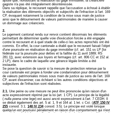
ajoute que, nonobstant la réalisation du gage immobilier, la créancière
gagiste n'a pas été intégralement désintéressée.
Dans sa réplique, le recourant rappelle que l'accusation a échoué à établir
la réalisation des éléments objectifs et subjectifs de l'infraction à l'
art. 169
CP
, évoquant notamment la condition de la mise sous main de justice
ainsi que le détournement de valeurs patrimoniales de manière à causer
un dommage aux créanciers.
2.
Le jugement cantonal rendu sur renvoi contient désormais les éléments
permettant de déterminer quelle voie d'exécution forcée a été engagée
contre le recourant et à quel stade de celle-ci les actes reprochés ont été
commis. En effet, la cour cantonale a établi que le recourant faisait l'objet
d'une poursuite en réalisation du gage immobilier (cf.
art. 151 ss LP
[loi
fédérale sur la poursuite pour dettes et la faillite du 11 avril 1889; RS
281.1]), avec extension aux loyers et fermages (cf.
art. 806 CC
et 152 al.
2 LP), dans le cadre de laquelle une gérance légale limitée a été
instaurée.
Se pose la question de savoir si la mesure de protection retenue par la
cour cantonale est propre à fonder une condamnation pour détournement
de valeurs patrimoniales mises sous main de justice au sens de l'
art. 169
CP
, avant d'examiner, cas échéant si les autres conditions objectives et
subjectives de l'infraction sont réalisées.
2.1.
Une peine ou une mesure ne peut être prononcée qu'en raison d'un
acte expressément réprimé par la loi (
art. 1 CP
). Le principe de la légalité
(
nulla poena sine lege
) est aussi ancré expressément à l'
art. 7 CEDH
. Il
se déduit également des art. 5 al. 1, 9 et 164 al. 1 let. c Cst. (
ATF 150 IV
255
consid. 3.1;
148 IV 234
consid. 3.5). Le principe est violé lorsque
quelqu'un est poursuivi pénalement en raison d'un comportement qui n'est