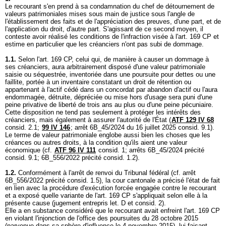
Le recourant s'en prend à sa condamnation du chef de détournement de
valeurs patrimoniales mises sous main de justice sous l'angle de
l'établissement des faits et de l'appréciation des preuves, d'une part, et de
l'application du droit, d'autre part. S'agissant de ce second moyen, il
conteste avoir réalisé les conditions de l'infraction visée à l'
art. 169 CP
et
estime en particulier que les créanciers n'ont pas subi de dommage.
1.1.
Selon l'
art. 169 CP
, celui qui, de manière à causer un dommage à
ses créanciers, aura arbitrairement disposé d'une valeur patrimoniale
saisie ou séquestrée, inventoriée dans une poursuite pour dettes ou une
faillite, portée à un inventaire constatant un droit de rétention ou
appartenant à l'actif cédé dans un concordat par abandon d'actif ou l'aura
endommagée, détruite, dépréciée ou mise hors d'usage sera puni d'une
peine privative de liberté de trois ans au plus ou d'une peine pécuniaire.
Cette disposition ne tend pas seulement à protéger les intérêts des
créanciers, mais également à assurer l'autorité de l'État (
ATF 129 IV 68
consid. 2.1;
99 IV 146
; arrêt 6B_45/2024 du 16 juillet 2025 consid. 9.1).
Le terme de valeur patrimoniale englobe aussi bien les choses que les
créances ou autres droits, à la condition qu'ils aient une valeur
économique (cf.
ATF 96 IV 111
consid. 1; arrêts 6B_45/2024 précité
consid. 9.1; 6B_556/2022 précité consid. 1.2).
1.2.
Conformément à l'arrêt de renvoi du Tribunal fédéral (cf. arrêt
6B_556/2022 précité consid. 1.5), la cour cantonale a précisé l'état de fait
en lien avec la procédure d'exécution forcée engagée contre le recourant
et a exposé quelle variante de l'
art. 169 CP
s'appliquait selon elle à la
présente cause (jugement entrepris let. D et consid. 2).
Elle a en substance considéré que le recourant avait enfreint l'
art. 169 CP
en violant l'injonction de l'office des poursuites du 28 octobre 2015
(parvenue dans sa sphère d'influence le 4 novembre 2015), lui faisant