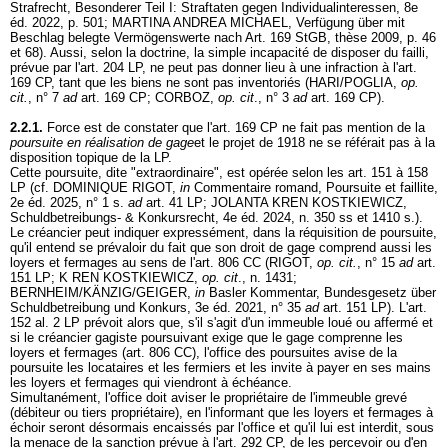
Strafrecht, Besonderer Teil I: Straftaten gegen Individualinteressen, 8e
éd. 2022, p. 501; MARTINA ANDREA MICHAEL, Verfügung über mit
Beschlag belegte Vermögenswerte nach Art. 169 StGB, thèse 2009, p. 46
et 68). Aussi, selon la doctrine, la simple incapacité de disposer du failli,
prévue par l'
art. 204 LP
, ne peut pas donner lieu à une infraction à l'
art.
169 CP
, tant que les biens ne sont pas inventoriés (HARI/POGLIA,
op.
cit.
, n° 7
ad
art. 169 CP
; CORBOZ,
op. cit
., n° 3
ad
art. 169 CP
).
2.2.1.
Force est de constater que l'
art. 169 CP
ne fait pas mention de la
poursuite en réalisation de gage
et le projet de 1918 ne se référait pas à la
disposition topique de la LP.
Cette poursuite, dite "extraordinaire", est opérée selon les art. 151 à 158
LP (cf. DOMINIQUE RIGOT,
in
Commentaire romand, Poursuite et faillite,
2e éd. 2025, n° 1 s.
ad
art. 41 LP
; JOLANTA KREN KOSTKIEWICZ,
Schuldbetreibungs- & Konkursrecht, 4e éd. 2024, n. 350 ss et 1410 s.).
Le créancier peut indiquer expressément, dans la réquisition de poursuite,
qu'il entend se prévaloir du fait que son droit de gage comprend aussi les
loyers et fermages au sens de l'
art. 806 CC
(RIGOT,
op. cit.
, n° 15
ad
art.
151 LP
; K REN KOSTKIEWICZ,
op. cit
., n. 1431;
BERNHEIM/KÄNZIG/GEIGER,
in
Basler Kommentar, Bundesgesetz über
Schuldbetreibung und Konkurs, 3e éd. 2021, n° 35
ad
art. 151 LP
). L'
art.
152 al. 2 LP
prévoit alors que, s'il s'agit d'un immeuble loué ou affermé et
si le créancier gagiste poursuivant exige que le gage comprenne les
loyers et fermages (
art. 806 CC
), l'office des poursuites avise de la
poursuite les locataires et les fermiers et les invite à payer en ses mains
les loyers et fermages qui viendront à échéance.
Simultanément, l'office doit aviser le propriétaire de l'immeuble grevé
(débiteur ou tiers propriétaire), en l'informant que les loyers et fermages à
échoir seront désormais encaissés par l'office et qu'il lui est interdit, sous
la menace de la sanction prévue à l'
art. 292 CP
, de les percevoir ou d'en