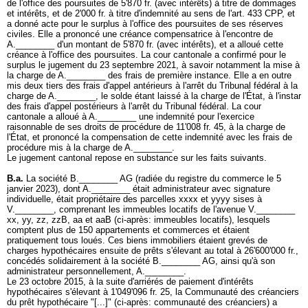
de l'office des poursuites de 5'870 fr. (avec intérêts) à titre de dommages
et intérêts, et de 2'000 fr. à titre d'indemnité au sens de l'
art. 433 CPP
, et
a donné acte pour le surplus à l'office des poursuites de ses réserves
civiles. Elle a prononcé une créance compensatrice à l'encontre de
A.________ d'un montant de 5'870 fr. (avec intérêts), et a alloué cette
créance à l'office des poursuites. La cour cantonale a confirmé pour le
surplus le jugement du 23 septembre 2021, à savoir notamment la mise à
la charge de A.________ des frais de première instance. Elle a en outre
mis deux tiers des frais d'appel antérieurs à l'arrêt du Tribunal fédéral à la
charge de A.________, le solde étant laissé à la charge de l'État, à l'instar
des frais d'appel postérieurs à l'arrêt du Tribunal fédéral. La cour
cantonale a alloué à A.________ une indemnité pour l'exercice
raisonnable de ses droits de procédure de 11'008 fr. 45, à la charge de
l'État, et prononcé la compensation de cette indemnité avec les frais de
procédure mis à la charge de A.________.
Le jugement cantonal repose en substance sur les faits suivants.
B.a.
La société B.________ AG (radiée du registre du commerce le 5
janvier 2023), dont A.________ était administrateur avec signature
individuelle, était propriétaire des parcelles xxxx et yyyy sises à
V.________, comprenant les immeubles locatifs de l'avenue V.________
xx, yy, zz, zzB, aa et aaB (ci-après: immeubles locatifs), lesquels
comptent plus de 150 appartements et commerces et étaient
pratiquement tous loués. Ces biens immobiliers étaient grevés de
charges hypothécaires ensuite de prêts s'élevant au total à 26'600'000 fr.,
concédés solidairement à la société B.________ AG, ainsi qu'à son
administrateur personnellement, A.________.
Le 23 octobre 2015, à la suite d'arriérés de paiement d'intérêts
hypothécaires s'élevant à 1'049'096 fr. 25, la Communauté des créanciers
du prêt hypothécaire "[...]" (ci-après: communauté des créanciers) a