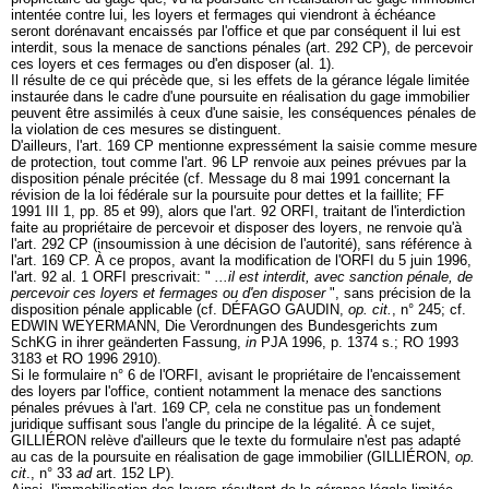
intentée contre lui, les loyers et fermages qui viendront à échéance
seront dorénavant encaissés par l'office et que par conséquent il lui est
interdit, sous la menace de sanctions pénales (
art. 292 CP
), de percevoir
ces loyers et ces fermages ou d'en disposer (al. 1).
Il résulte de ce qui précède que, si les effets de la gérance légale limitée
instaurée dans le cadre d'une poursuite en réalisation du gage immobilier
peuvent être assimilés à ceux d'une saisie, les conséquences pénales de
la violation de ces mesures se distinguent.
D'ailleurs, l'
art. 169 CP
mentionne expressément la saisie comme mesure
de protection, tout comme l'
art. 96 LP
renvoie aux peines prévues par la
disposition pénale précitée (cf. Message du 8 mai 1991 concernant la
révision de la loi fédérale sur la poursuite pour dettes et la faillite; FF
1991 III 1, pp. 85 et 99), alors que l'
art. 92 ORFI
, traitant de l'interdiction
faite au propriétaire de percevoir et disposer des loyers, ne renvoie qu'à
l'
art. 292 CP
(insoumission à une décision de l'autorité), sans référence à
l'
art. 169 CP
. À ce propos, avant la modification de l'ORFI du 5 juin 1996,
l'
art. 92 al. 1 ORFI
prescrivait: "
...il est interdit, avec sanction pénale, de
percevoir ces loyers et fermages ou d'en disposer
", sans précision de la
disposition pénale applicable (cf. DÉFAGO GAUDIN,
op. cit.
, n° 245; cf.
EDWIN WEYERMANN, Die Verordnungen des Bundesgerichts zum
SchKG in ihrer geänderten Fassung,
in
PJA 1996, p. 1374 s.; RO 1993
3183 et RO 1996 2910).
Si le formulaire n° 6 de l'ORFI, avisant le propriétaire de l'encaissement
des loyers par l'office, contient notamment la menace des sanctions
pénales prévues à l'
art. 169 CP
, cela ne constitue pas un fondement
juridique suffisant sous l'angle du principe de la légalité. À ce sujet,
GILLIÉRON relève d'ailleurs que le texte du formulaire n'est pas adapté
au cas de la poursuite en réalisation de gage immobilier (GILLIÉRON,
op.
cit
., n° 33
ad
art. 152 LP
).