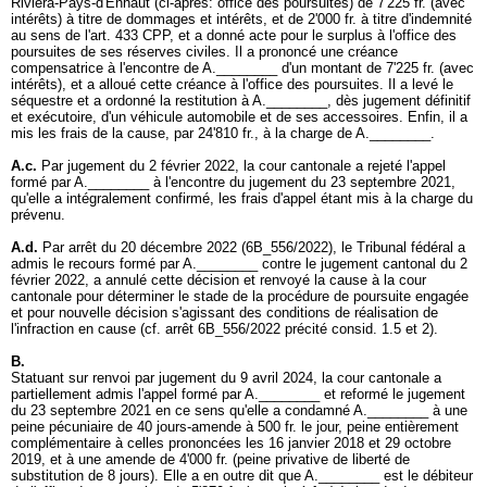
Riviera-Pays-d'Enhaut (ci-après: office des poursuites) de 7'225 fr. (avec
intérêts) à titre de dommages et intérêts, et de 2'000 fr. à titre d'indemnité
au sens de l'
art. 433 CPP
, et a donné acte pour le surplus à l'office des
poursuites de ses réserves civiles. Il a prononcé une créance
compensatrice à l'encontre de A.________ d'un montant de 7'225 fr. (avec
intérêts), et a alloué cette créance à l'office des poursuites. Il a levé le
séquestre et a ordonné la restitution à A.________, dès jugement définitif
et exécutoire, d'un véhicule automobile et de ses accessoires. Enfin, il a
mis les frais de la cause, par 24'810 fr., à la charge de A.________.
A.c.
Par jugement du 2 février 2022, la cour cantonale a rejeté l'appel
formé par A.________ à l'encontre du jugement du 23 septembre 2021,
qu'elle a intégralement confirmé, les frais d'appel étant mis à la charge du
prévenu.
A.d.
Par arrêt du 20 décembre 2022 (6B_556/2022), le Tribunal fédéral a
admis le recours formé par A.________ contre le jugement cantonal du 2
février 2022, a annulé cette décision et renvoyé la cause à la cour
cantonale pour déterminer le stade de la procédure de poursuite engagée
et pour nouvelle décision s'agissant des conditions de réalisation de
l'infraction en cause (cf. arrêt 6B_556/2022 précité consid. 1.5 et 2).
B.
Statuant sur renvoi par jugement du 9 avril 2024, la cour cantonale a
partiellement admis l'appel formé par A.________ et reformé le jugement
du 23 septembre 2021 en ce sens qu'elle a condamné A.________ à une
peine pécuniaire de 40 jours-amende à 500 fr. le jour, peine entièrement
complémentaire à celles prononcées les 16 janvier 2018 et 29 octobre
2019, et à une amende de 4'000 fr. (peine privative de liberté de
substitution de 8 jours). Elle a en outre dit que A.________ est le débiteur