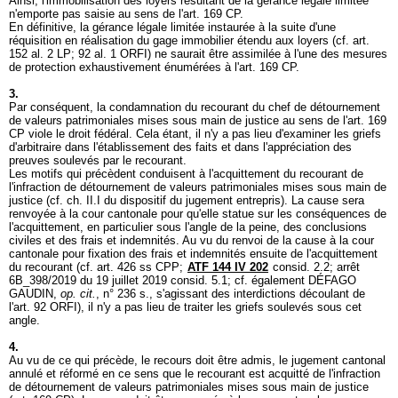
Ainsi, l'immobilisation des loyers résultant de la gérance légale limitée
n'emporte pas saisie au sens de l'
art. 169 CP
.
En définitive, la gérance légale limitée instaurée à la suite d'une
réquisition en réalisation du gage immobilier étendu aux loyers (cf.
art.
152 al. 2 LP
; 92 al. 1 ORFI
) ne saurait être assimilée à l'une des mesures
de protection exhaustivement énumérées à l'
art. 169 CP
.
3.
Par conséquent, la condamnation du recourant du chef de détournement
de valeurs patrimoniales mises sous main de justice au sens de l'
art. 169
CP
viole le droit fédéral. Cela étant, il n'y a pas lieu d'examiner les griefs
d'arbitraire dans l'établissement des faits et dans l'appréciation des
preuves soulevés par le recourant.
Les motifs qui précèdent conduisent à l'acquittement du recourant de
l'infraction de détournement de valeurs patrimoniales mises sous main de
justice (cf. ch. II.I du dispositif du jugement entrepris). La cause sera
renvoyée à la cour cantonale pour qu'elle statue sur les conséquences de
l'acquittement, en particulier sous l'angle de la peine, des conclusions
civiles et des frais et indemnités. Au vu du renvoi de la cause à la cour
cantonale pour fixation des frais et indemnités ensuite de l'acquittement
du recourant (cf.
art. 426 ss CPP
;
ATF 144 IV 202
consid. 2.2; arrêt
6B_398/2019 du 19 juillet 2019 consid. 5.1; cf. également DÉFAGO
GAUDIN,
op. cit.
, n° 236 s., s'agissant des interdictions découlant de
l'
art. 92 ORFI
), il n'y a pas lieu de traiter les griefs soulevés sous cet
angle.
4.
Au vu de ce qui précède, le recours doit être admis, le jugement cantonal
annulé et réformé en ce sens que le recourant est acquitté de l'infraction
de détournement de valeurs patrimoniales mises sous main de justice