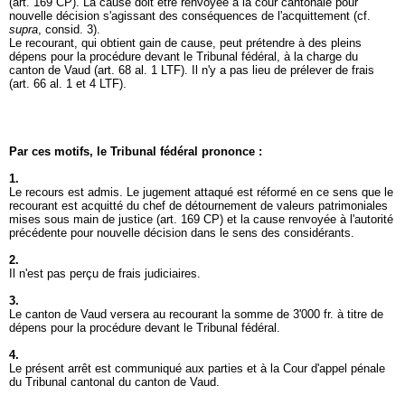
(
art. 169 CP
). La cause doit être renvoyée à la cour cantonale pour
nouvelle décision s'agissant des conséquences de l'acquittement (cf.
supra
, consid. 3).
Le recourant, qui obtient gain de cause, peut prétendre à des pleins
dépens pour la procédure devant le Tribunal fédéral, à la charge du
canton de Vaud (
art. 68 al. 1 LTF
). Il n'y a pas lieu de prélever de frais
(
art. 66 al. 1 et 4 LTF
).
Par ces motifs, le Tribunal fédéral prononce :
1.
Le recours est admis. Le jugement attaqué est réformé en ce sens que le
recourant est acquitté du chef de détournement de valeurs patrimoniales
mises sous main de justice (
art. 169 CP
) et la cause renvoyée à l'autorité
précédente pour nouvelle décision dans le sens des considérants.
2.
Il n'est pas perçu de frais judiciaires.
3.
Le canton de Vaud versera au recourant la somme de 3'000 fr. à titre de
dépens pour la procédure devant le Tribunal fédéral.
4.
Le présent arrêt est communiqué aux parties et à la Cour d'appel pénale
du Tribunal cantonal du canton de Vaud.