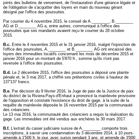
joints des bulletins de versement, de l'instauration d'une gérance légale et
de l'obligation de s'acquitter des loyers en main du nouveau gérant
désigné par l'office des poursuites.
Par courrier du 4 novembre 2015, le conseil de A.________, B.________
AG et D.________ AG a, entre autres, communiqué à l'office des
poursuites que ses mandants avaient reçu le courrier du 28 octobre
2015.
B.c.
Entre le 4 novembre 2015 et le 31 janvier 2016, malgré l'injonction de
l'office des poursuites, A.________ et B.________ AG ont encaissé des
loyers des immeubles locatifs concernant les mois de décembre 2015 et
janvier 2016 pour un montant de 5'870 fr., somme qu'ils n'ont pas
reversée à l'office des poursuites.
B.d.
Le 2 décembre 2015, l'office des poursuites a déposé une plainte
pénale et, le 3 mai 2017, a chiffré ses prétentions civiles à hauteur de
137'137 francs.
B.e.
Par décision du 9 février 2016, la Juge de paix de la Justice de paix
du district de la Riviera-Pays-d'Enhaut a prononcé la mainlevée provisoire
de l'opposition et constaté l'existence du droit de gage, à la suite de la
requête de mainlevée déposée le 16 novembre 2015 par la communauté
des créanciers.
Le 13 mai 2016, la communauté des créanciers a requis la réalisation du
gage. Les immeubles ont été vendus aux enchères le 30 mars 2017.
B.f.
L'extrait du casier judiciaire suisse de A.________ comporte trois
inscriptions, à savoir une condamnation du 3 décembre 2014, à 10 jours-
amende à 1'500 fr. le jour, avec sursis pendant 3 ans, et amende de 3'000