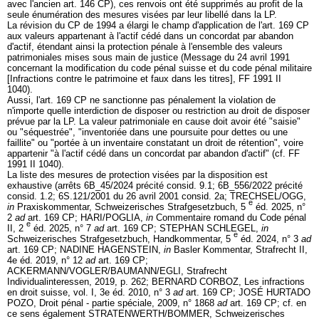
avec l'ancien
art. 146 CP
), ces renvois ont été supprimés au profit de la
seule énumération des mesures visées par leur libellé dans la LP.
La révision du CP de 1994 a élargi le champ d'application de l'
art. 169 CP
aux valeurs appartenant à l'actif cédé dans un concordat par abandon
d'actif, étendant ainsi la protection pénale à l'ensemble des valeurs
patrimoniales mises sous main de justice (Message du 24 avril 1991
concernant la modification du code pénal suisse et du code pénal militaire
[Infractions contre le patrimoine et faux dans les titres], FF 1991 II
1040).
Aussi, l'
art. 169 CP
ne sanctionne pas pénalement la violation de
n'importe quelle interdiction de disposer ou restriction au droit de disposer
prévue par la LP. La valeur patrimoniale en cause doit avoir été "saisie"
ou "séquestrée", "inventoriée dans une poursuite pour dettes ou une
faillite" ou "portée à un inventaire constatant un droit de rétention", voire
appartenir "à l'actif cédé dans un concordat par abandon d'actif" (cf. FF
1991 II 1040).
La liste des mesures de protection visées par la disposition est
exhaustive (arrêts 6B_45/2024 précité consid. 9.1; 6B_556/2022 précité
consid. 1.2; 6S.121/2001 du 26 avril 2001 consid. 2a; TRECHSEL/OGG,
e
in
Praxiskommentar, Schweizerisches Strafgesetzbuch, 5
éd. 2025, n°
2
ad
art. 169 CP
; HARI/POGLIA,
in
Commentaire romand du Code pénal
e
II, 2
éd. 2025, n° 7
ad
art. 169 CP
; STEPHAN SCHLEGEL,
in
e
Schweizerisches Strafgesetzbuch, Handkommentar, 5
éd. 2024, n° 3
ad
art. 169 CP
; NADINE HAGENSTEIN,
in
Basler Kommentar, Strafrecht II,
4e éd. 2019, n° 12
ad
art. 169 CP
;
ACKERMANN/VOGLER/BAUMANN/EGLI, Strafrecht
Individualinteressen, 2019, p. 262; BERNARD CORBOZ, Les infractions
en droit suisse, vol. I, 3e éd. 2010, n° 3
ad
art. 169 CP
; JOSÉ HURTADO
POZO, Droit pénal - partie spéciale, 2009, n° 1868
ad
art. 169 CP
; cf. en
ce sens également STRATENWERTH/BOMMER, Schweizerisches