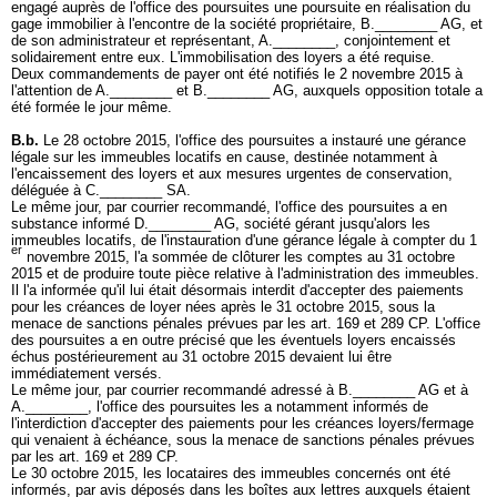
engagé auprès de l'office des poursuites une poursuite en réalisation du
gage immobilier à l'encontre de la société propriétaire, B.________ AG, et
de son administrateur et représentant, A.________, conjointement et
solidairement entre eux. L'immobilisation des loyers a été requise.
Deux commandements de payer ont été notifiés le 2 novembre 2015 à
l'attention de A.________ et B.________ AG, auxquels opposition totale a
été formée le jour même.
B.b.
Le 28 octobre 2015, l'office des poursuites a instauré une gérance
légale sur les immeubles locatifs en cause, destinée notamment à
l'encaissement des loyers et aux mesures urgentes de conservation,
déléguée à C.________ SA.
Le même jour, par courrier recommandé, l'office des poursuites a en
substance informé D.________ AG, société gérant jusqu'alors les
immeubles locatifs, de l'instauration d'une gérance légale à compter du 1
er
novembre 2015, l'a sommée de clôturer les comptes au 31 octobre
2015 et de produire toute pièce relative à l'administration des immeubles.
Il l'a informée qu'il lui était désormais interdit d'accepter des paiements
pour les créances de loyer nées après le 31 octobre 2015, sous la
menace de sanctions pénales prévues par les
art. 169 et 289 CP
. L'office
des poursuites a en outre précisé que les éventuels loyers encaissés
échus postérieurement au 31 octobre 2015 devaient lui être
immédiatement versés.
Le même jour, par courrier recommandé adressé à B.________ AG et à
A.________, l'office des poursuites les a notamment informés de
l'interdiction d'accepter des paiements pour les créances loyers/fermage
qui venaient à échéance, sous la menace de sanctions pénales prévues
par les
art. 169 et 289 CP
.
Le 30 octobre 2015, les locataires des immeubles concernés ont été
informés, par avis déposés dans les boîtes aux lettres auxquels étaient