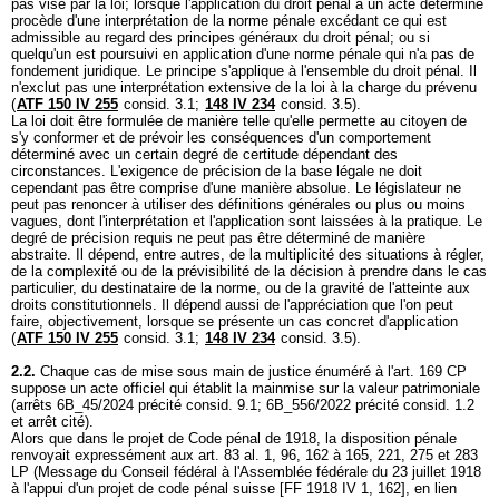
pas visé par la loi; lorsque l'application du droit pénal à un acte déterminé
procède d'une interprétation de la norme pénale excédant ce qui est
admissible au regard des principes généraux du droit pénal; ou si
quelqu'un est poursuivi en application d'une norme pénale qui n'a pas de
fondement juridique. Le principe s'applique à l'ensemble du droit pénal. Il
n'exclut pas une interprétation extensive de la loi à la charge du prévenu
(
ATF 150 IV 255
consid. 3.1;
148 IV 234
consid. 3.5).
La loi doit être formulée de manière telle qu'elle permette au citoyen de
s'y conformer et de prévoir les conséquences d'un comportement
déterminé avec un certain degré de certitude dépendant des
circonstances. L'exigence de précision de la base légale ne doit
cependant pas être comprise d'une manière absolue. Le législateur ne
peut pas renoncer à utiliser des définitions générales ou plus ou moins
vagues, dont l'interprétation et l'application sont laissées à la pratique. Le
degré de précision requis ne peut pas être déterminé de manière
abstraite. Il dépend, entre autres, de la multiplicité des situations à régler,
de la complexité ou de la prévisibilité de la décision à prendre dans le cas
particulier, du destinataire de la norme, ou de la gravité de l'atteinte aux
droits constitutionnels. Il dépend aussi de l'appréciation que l'on peut
faire, objectivement, lorsque se présente un cas concret d'application
(
ATF 150 IV 255
consid. 3.1;
148 IV 234
consid. 3.5).
2.2.
Chaque cas de mise sous main de justice énuméré à l'
art. 169 CP
suppose un acte officiel qui établit la mainmise sur la valeur patrimoniale
(arrêts 6B_45/2024 précité consid. 9.1; 6B_556/2022 précité consid. 1.2
et arrêt cité).
Alors que dans le projet de Code pénal de 1918, la disposition pénale
renvoyait expressément aux art. 83 al. 1, 96, 162 à 165, 221, 275 et 283
LP (Message du Conseil fédéral à l'Assemblée fédérale du 23 juillet 1918
à l'appui d'un projet de code pénal suisse [FF 1918 IV 1, 162], en lien