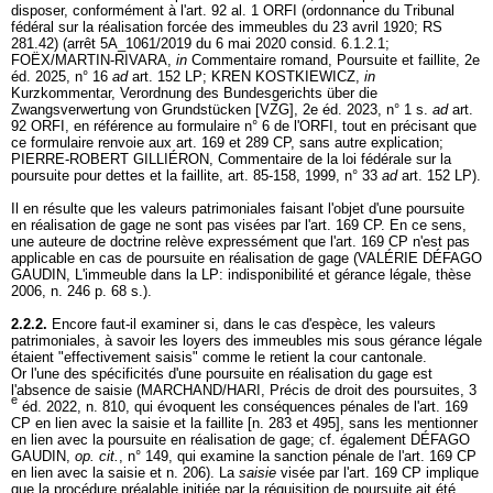
disposer, conformément à l'
art. 92 al. 1 ORFI
(ordonnance du Tribunal
fédéral sur la réalisation forcée des immeubles du 23 avril 1920; RS
281.42) (arrêt 5A_1061/2019 du 6 mai 2020 consid. 6.1.2.1;
FOËX/MARTIN-RIVARA,
in
Commentaire romand, Poursuite et faillite, 2e
éd. 2025, n° 16
ad
art. 152 LP
; KREN KOSTKIEWICZ,
in
Kurzkommentar, Verordnung des Bundesgerichts über die
Zwangsverwertung von Grundstücken [VZG], 2e éd. 2023, n° 1 s.
ad
art.
92 ORFI
, en référence au formulaire n° 6 de l'ORFI, tout en précisant que
ce formulaire renvoie aux
art. 169 et 289 CP
, sans autre explication;
PIERRE-ROBERT GILLIÉRON, Commentaire de la loi fédérale sur la
poursuite pour dettes et la faillite, art. 85-158, 1999, n° 33
ad
art. 152 LP
).
Il en résulte que les valeurs patrimoniales faisant l'objet d'une poursuite
en réalisation de gage ne sont pas visées par l'
art. 169 CP
. En ce sens,
une auteure de doctrine relève expressément que l'
art. 169 CP
n'est pas
applicable en cas de poursuite en réalisation de gage (VALÉRIE DÉFAGO
GAUDIN, L'immeuble dans la LP: indisponibilité et gérance légale, thèse
2006, n. 246 p. 68 s.).
2.2.2.
Encore faut-il examiner si, dans le cas d'espèce, les valeurs
patrimoniales, à savoir les loyers des immeubles mis sous gérance légale
étaient "effectivement saisis" comme le retient la cour cantonale.
Or l'une des spécificités d'une poursuite en réalisation du gage est
l'absence de saisie (MARCHAND/HARI, Précis de droit des poursuites, 3
e
éd. 2022, n. 810, qui évoquent les conséquences pénales de l'
art. 169
CP
en lien avec la saisie et la faillite [n. 283 et 495], sans les mentionner
en lien avec la poursuite en réalisation de gage; cf. également DÉFAGO
GAUDIN,
op. cit.
, n° 149, qui examine la sanction pénale de l'
art. 169 CP
en lien avec la saisie et n. 206). La
saisie
visée par l'
art. 169 CP
implique
que la procédure préalable initiée par la réquisition de poursuite ait été