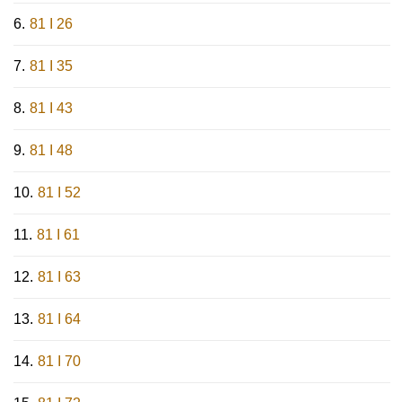
81 I 26
81 I 35
81 I 43
81 I 48
81 I 52
81 I 61
81 I 63
81 I 64
81 I 70