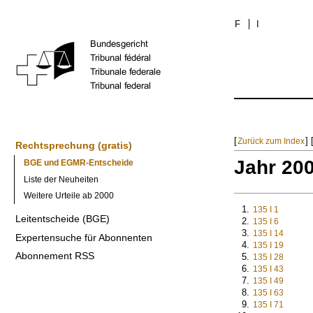
F
I
[
] 
Zurück zum Index
Rechtsprechung (gratis)
Jahr 200
BGE und EGMR-Entscheide
Liste der Neuheiten
Weitere Urteile ab 2000
135 I 1
Leitentscheide (BGE)
135 I 6
135 I 14
Expertensuche für Abonnenten
135 I 19
Abonnement RSS
135 I 28
135 I 43
135 I 49
135 I 63
135 I 71