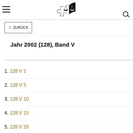
ZURÜCK
Rechtsprechung
[
] [
]
Jahr 2002 (128), Band V
Français
Italiano
128 V 1
128 V 5
128 V 10
128 V 15
128 V 20