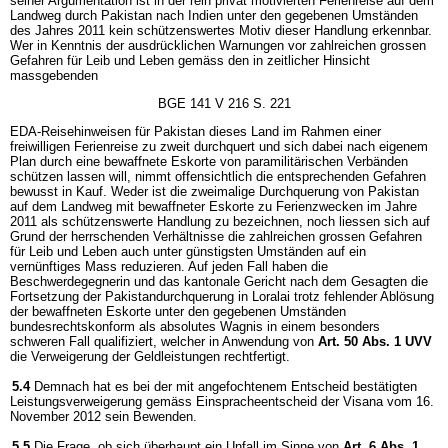
seiner Argumentation ist in der rein privat motivierten Ferienreise auf dem
Landweg durch Pakistan nach Indien unter den gegebenen Umständen
des Jahres 2011 kein schützenswertes Motiv dieser Handlung erkennbar.
Wer in Kenntnis der ausdrücklichen Warnungen vor zahlreichen grossen
Gefahren für Leib und Leben gemäss den in zeitlicher Hinsicht
massgebenden
BGE 141 V 216 S. 221
EDA-Reisehinweisen für Pakistan dieses Land im Rahmen einer
freiwilligen Ferienreise zu zweit durchquert und sich dabei nach eigenem
Plan durch eine bewaffnete Eskorte von paramilitärischen Verbänden
schützen lassen will, nimmt offensichtlich die entsprechenden Gefahren
bewusst in Kauf. Weder ist die zweimalige Durchquerung von Pakistan
auf dem Landweg mit bewaffneter Eskorte zu Ferienzwecken im Jahre
2011 als schützenswerte Handlung zu bezeichnen, noch liessen sich auf
Grund der herrschenden Verhältnisse die zahlreichen grossen Gefahren
für Leib und Leben auch unter günstigsten Umständen auf ein
vernünftiges Mass reduzieren. Auf jeden Fall haben die
Beschwerdegegnerin und das kantonale Gericht nach dem Gesagten die
Fortsetzung der Pakistandurchquerung in Loralai trotz fehlender Ablösung
der bewaffneten Eskorte unter den gegebenen Umständen
bundesrechtskonform als absolutes Wagnis in einem besonders
schweren Fall qualifiziert, welcher in Anwendung von
Art. 50 Abs. 1 UVV
die Verweigerung der Geldleistungen rechtfertigt.
5.4
Demnach hat es bei der mit angefochtenem Entscheid bestätigten
Leistungsverweigerung gemäss Einspracheentscheid der Visana vom 16.
November 2012 sein Bewenden.
5.5
Die Frage, ob sich überhaupt ein Unfall im Sinne von
Art. 6 Abs. 1