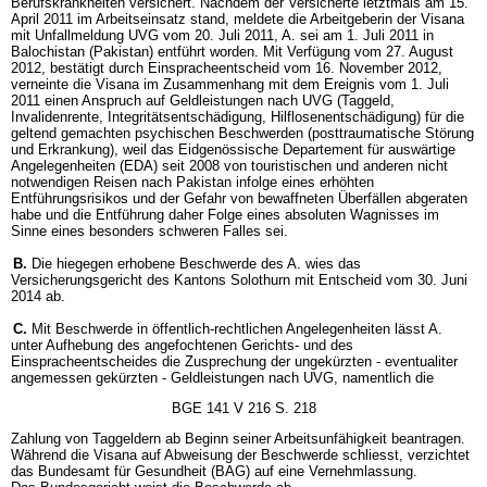
Berufskrankheiten versichert. Nachdem der Versicherte letztmals am 15.
April 2011 im Arbeitseinsatz stand, meldete die Arbeitgeberin der Visana
mit Unfallmeldung UVG vom 20. Juli 2011, A. sei am 1. Juli 2011 in
Balochistan (Pakistan) entführt worden. Mit Verfügung vom 27. August
2012, bestätigt durch Einspracheentscheid vom 16. November 2012,
verneinte die Visana im Zusammenhang mit dem Ereignis vom 1. Juli
2011 einen Anspruch auf Geldleistungen nach UVG (Taggeld,
Invalidenrente, Integritätsentschädigung, Hilflosenentschädigung) für die
geltend gemachten psychischen Beschwerden (posttraumatische Störung
und Erkrankung), weil das Eidgenössische Departement für auswärtige
Angelegenheiten (EDA) seit 2008 von touristischen und anderen nicht
notwendigen Reisen nach Pakistan infolge eines erhöhten
Entführungsrisikos und der Gefahr von bewaffneten Überfällen abgeraten
habe und die Entführung daher Folge eines absoluten Wagnisses im
Sinne eines besonders schweren Falles sei.
B.
Die hiegegen erhobene Beschwerde des A. wies das
Versicherungsgericht des Kantons Solothurn mit Entscheid vom 30. Juni
2014 ab.
C.
Mit Beschwerde in öffentlich-rechtlichen Angelegenheiten lässt A.
unter Aufhebung des angefochtenen Gerichts- und des
Einspracheentscheides die Zusprechung der ungekürzten - eventualiter
angemessen gekürzten - Geldleistungen nach UVG, namentlich die
BGE 141 V 216 S. 218
Zahlung von Taggeldern ab Beginn seiner Arbeitsunfähigkeit beantragen.
Während die Visana auf Abweisung der Beschwerde schliesst, verzichtet
das Bundesamt für Gesundheit (BAG) auf eine Vernehmlassung.