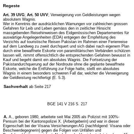
Regeste
Art. 39 UVG
;
Art. 50 UVV
; Verweigerung von Geldleistungen wegen
absolutem Wagnis.
Wer in Kenntnis der ausdrücklichen Warnungen vor zahlreichen grossen
Gefahren für Leib und Leben gemäss den in zeitlicher Hinsicht
massgebenden Reisehinweisen des Eidgenössischen Departementes für
auswärtige Angelegenheiten (EDA) entgegen der Empfehlung des
Verzichts auf touristische Reisen Pakistan im Rahmen einer Ferienreise
auf dem Landweg zu zweit durchquert und sich dabei nach eigenem Plan
durch eine bewaffnete Eskorte von paramilitärischen Verbänden schützen
lassen will, nimmt offensichtlich die entsprechenden Gefahren bewusst in
Kauf und begeht damit ein absolutes Wagnis. Die Fortsetzung der
Pakistandurchquerung auf der Nordroute ohne die geplante bewaffnete
Eskorte, welche die Entführung zur Folge hatte, stellt ein absolutes
Wagnis in einem besonders schweren Fall dar, welcher die Verweigerung
der Geldleistung rechtfertigt (E. 5.3).
Sachverhalt
ab Seite 217
BGE 141 V 216 S. 217
A.
A., geboren 1980, arbeitete seit Mai 2005 als Polizist mit 100%-
Pensum bei der Kantonspolizei X. (Arbeitgeberin) und war in dieser
Eigenschaft bei der Visana Versicherungen AG (nachfolgend: Visana oder
Beschwerdegegnerin) gegen die Folgen von Unfällen und