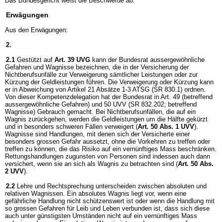
Das Bundesgericht weist die Beschwerde ab.
Erwägungen
Aus den Erwägungen:
2.
2.1
Gestützt auf
Art. 39 UVG
kann der Bundesrat aussergewöhnliche
Gefahren und Wagnisse bezeichnen, die in der Versicherung der
Nichtberufsunfälle zur Verweigerung sämtlicher Leistungen oder zur
Kürzung der Geldleistungen führen. Die Verweigerung oder Kürzung kann
er in Abweichung von Artikel 21 Absätze 1-3 ATSG (SR 830.1) ordnen.
Von dieser Kompetenzdelegation hat der Bundesrat in Art. 49 (betreffend
aussergewöhnliche Gefahren) und 50 UVV (SR 832.202; betreffend
Wagnisse) Gebrauch gemacht. Bei Nichtberufsunfällen, die auf ein
Wagnis zurückgehen, werden die Geldleistungen um die Hälfte gekürzt
und in besonders schweren Fällen verweigert (
Art. 50 Abs. 1 UVV
).
Wagnisse sind Handlungen, mit denen sich der Versicherte einer
besonders grossen Gefahr aussetzt, ohne die Vorkehren zu treffen oder
treffen zu können, die das Risiko auf ein vernünftiges Mass beschränken.
Rettungshandlungen zugunsten von Personen sind indessen auch dann
versichert, wenn sie an sich als Wagnis zu betrachten sind (
Art. 50 Abs.
2 UVV
).
2.2
Lehre und Rechtsprechung unterscheiden zwischen absoluten und
relativen Wagnissen. Ein absolutes Wagnis liegt vor, wenn eine
gefährliche Handlung nicht schützenswert ist oder wenn die Handlung mit
so grossen Gefahren für Leib und Leben verbunden ist, dass sich diese
auch unter günstigsten Umständen nicht auf ein vernünftiges Mass