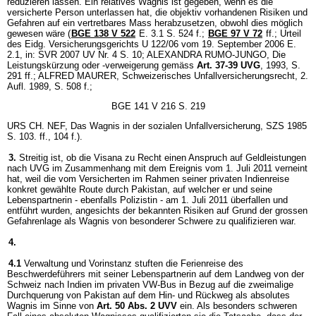
reduzieren lassen. Ein relatives Wagnis ist gegeben, wenn es die
versicherte Person unterlassen hat, die objektiv vorhandenen Risiken und
Gefahren auf ein vertretbares Mass herabzusetzen, obwohl dies möglich
gewesen wäre (
BGE 138 V 522
E. 3.1 S. 524 f.;
BGE 97 V 72
ff.; Urteil
des Eidg. Versicherungsgerichts U 122/06 vom 19. September 2006 E.
2.1, in: SVR 2007 UV Nr. 4 S. 10; ALEXANDRA RUMO-JUNGO, Die
Leistungskürzung oder -verweigerung gemäss
Art. 37-39 UVG
, 1993, S.
291 ff.; ALFRED MAURER, Schweizerisches Unfallversicherungsrecht, 2.
Aufl. 1989, S. 508 f.;
BGE 141 V 216 S. 219
URS CH. NEF, Das Wagnis in der sozialen Unfallversicherung, SZS 1985
S. 103. ff., 104 f.).
3.
Streitig ist, ob die Visana zu Recht einen Anspruch auf Geldleistungen
nach UVG im Zusammenhang mit dem Ereignis vom 1. Juli 2011 verneint
hat, weil die vom Versicherten im Rahmen seiner privaten Indienreise
konkret gewählte Route durch Pakistan, auf welcher er und seine
Lebenspartnerin - ebenfalls Polizistin - am 1. Juli 2011 überfallen und
entführt wurden, angesichts der bekannten Risiken auf Grund der grossen
Gefahrenlage als Wagnis von besonderer Schwere zu qualifizieren war.
4.
4.1
Verwaltung und Vorinstanz stuften die Ferienreise des
Beschwerdeführers mit seiner Lebenspartnerin auf dem Landweg von der
Schweiz nach Indien im privaten VW-Bus in Bezug auf die zweimalige
Durchquerung von Pakistan auf dem Hin- und Rückweg als absolutes
Wagnis im Sinne von
Art. 50 Abs. 2 UVV
ein. Als besonders schweren