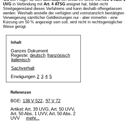
UVG
in Verbindung mit
Art. 4 ATSG
ereignet hat, bildet nicht
Streitgegenstand dieses Verfahrens und kann deshalb offengelassen
werden. Weshalb anstelle der verfügten und vorinstanzlich bestätigten
Verweigerung sämtlicher Geldleistungen nur - aber immerhin - eine
Kürzung um 50 % angezeigt sein soll, wird nicht in rechtsgenüglicher
Weise gerügt.
Inhalt
Ganzes Dokument
Regeste:
deutsch
französisch
italienisch
Sachverhalt
Erwägungen
2
3
4
5
Referenzen
BGE:
138 V 522
,
97 V 72
Artikel: Art. 39 UVG, Art. 50 UVV,
Art. 50 Abs. 1 UVV, Art. 50 Abs. 2
UVV
mehr...