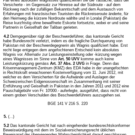
Fall eines absoluten Wagnisses qualifizierten sie die Tatsache, dass der
Versicherte - im Gegensatz zur Hinreise auf der Südroute - auf dem
Rückweg nach der zufälligen Bekanntschaft und dem Austausch von
Erfahrungen mit französischen Touristen die Rückreiseroute änderte, für
den Heimweg die kürzere Nordroute wählte und in Loralai (Pakistan) die
Reise kurzfristig ohne bewaffnete Eskorte fortsetzte, wobei er und seine
Partnerin in Geiselhaft der Taliban gerieten.
4.2
Demgegenüber rügt der Beschwerdeführer, das kantonale Gericht
habe Bundesrecht verletzt, indem es die fragliche Durchquerung von
Pakistan mit der Beschwerdegegnerin als Wagnis qualifiziert habe. Erst
recht liege entgegen dem angefochtenen Entscheid kein absolutes
Wagnis vor. Alternativ zur Leistungseinstellung oder -kürzung wegen
eines Wagnisses im Sinne von
Art. 50 UVV
komme auch keine
Leistungskürzung gemäss
Art. 37 Abs. 2 UVG
in Frage. Denn das
Krisenmanagement-Zentrum (KMZ) des EDA habe in der unangefochten
in Rechtskraft erwachsenen Kostenverfügung vom 11. Juni 2012, mit
welcher es dem Versicherten für die Aufwände und Auslagen der
Schweizerischen Eidgenossenschaft im Zusammenhang mit seiner
Entführung und Geiselhaft in Pakistan in den Jahren 2011 und 2012 eine
Pauschalgebühr von Fr. 10'000.- auferlegte, ausgeführt, dass nicht von
einem groben Verschulden des Beschwerdeführers auszugehen sei.
BGE 141 V 216 S. 220
5.
(...)
5.2
Das kantonale Gericht hat nach eingehender bundesrechtskonformer
Beweiswürdigung mit dem im Sozialversicherungsrecht üblichen
Beweisgrad der überwiegenden Wahrscheinlichkeit darauf geschlossen,