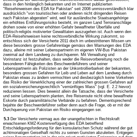
dass in den hinlänglich bekannten und im Internet publizierten
"Reisehinweisen des EDA für Pakistan" seit 2008 unmissverständlich klar
ausdrücklich "von touristischen oder anderen nicht dringenden Reisen
nach Pakistan abgeraten" wird, weil für ausländische Staatsangehörige
ein erhöhtes Entführungsrisiko besteht, im ganzen Land Terroranschläge
drohen sowie von einer erhöhten Gefahr bewaffneter Überfälle und
politisch-religiös motivierter Gewalttaten auszugehen ist. Auch wenn den
EDA-Reisehinweisen keine rechtsverbindliche Wirkung zukommt, so
entschloss sich der Versicherte 2011 doch im unbestrittenen Wissen um
diese besonders grosse Gefahrenlage gemäss den Warnungen des EDA
dazu, alleine mit seiner Lebenspartnerin im eigenen VW-Bus Pakistan
zweimal auf dem Landweg zu durchqueren. Mit Verwaltung und
Vorinstanz ist festzuhalten, dass weder die Reisevorbereitung noch die
besonderen Fähigkeiten des Beschwerdeführers und seiner
Lebenspartnerin als Polizisten an der Unkontrollierbarkeit der bekannten,
besonders grossen Gefahren für Leib und Leben auf dem Landweg durch
Pakistan etwas zu ändern vermochten und diesbezüglich keine Vorkehren
das Risiko der Verwirklichung einer der zahlreichen grossen Gefahren auf
ein sozialversicherungsrechtlich "vernünftiges Mass" (vgl. E. 2.2 hievor)
reduzieren liessen. Dies beweist allein die Tatsache, dass der Versicherte
und seine Lebenspartnerin planten, ihre Reiseroute nicht ohne bewaffnete
Eskorte durch paramilitärische Verbände zu befahren. Dementsprechend
bejahte der Beschwerdeführer selber denn auch die Frage, ob er mit der
Durchquerung von Pakistan ein Risiko eingegangen sei.
5.3
Der Versicherte vermag aus der unangefochten in Rechtskraft
erwachsenen KMZ-Kostenverfügung des EDA betreffend
Entschädigungsforderung für den konsularischen Schutz während der gut
achtmonatigen Geiselhaft nichts zu seinen Gunsten abzuleiten. Entgegen