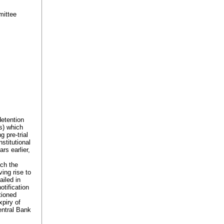
mittee
detention
s) which
 pre-trial
stitutional
rs earlier,
ich the
ing rise to
ailed in
tification
tioned
piry of
entral Bank