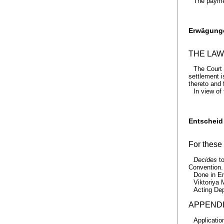
The paymen
Erwägung
THE LAW
The Court 
settlement i
thereto and 
In view of 
Entscheid
For these
Decides
to
Convention.
Done in En
Viktoriya 
Acting Dep
APPEND
Applicatio