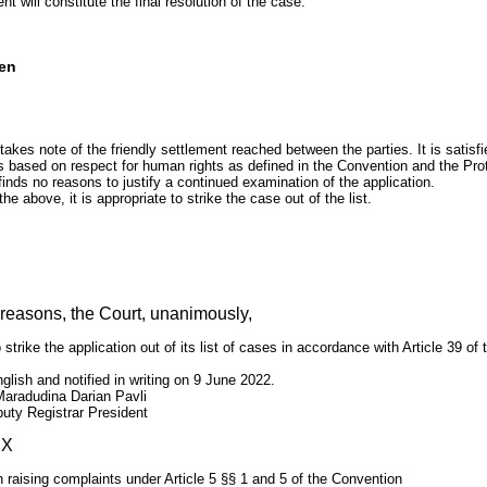
t will constitute the final resolution of the case.
en
takes note of the friendly settlement reached between the parties. It is satisfi
s based on respect for human rights as defined in the Convention and the Pro
finds no reasons to justify a continued examination of the application.
the above, it is appropriate to strike the case out of the list.
 reasons, the Court, unanimously,
 strike the application out of its list of cases in accordance with Article 39 of 
glish and notified in writing on 9 June 2022.
Maradudina Darian Pavli
uty Registrar President
IX
n raising complaints under Article 5 §§ 1 and 5 of the Convention