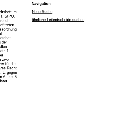
Navigation
Neue Suche
eitshaft im
a f. StPO.
ähnliche Leitentscheide suchen
hrend
afttreten
essordnung
uf
eordnet
 der
allen
atz 1
er
n zwei
er für die
ares Recht
. L. gegen
 Artikel 5
ister