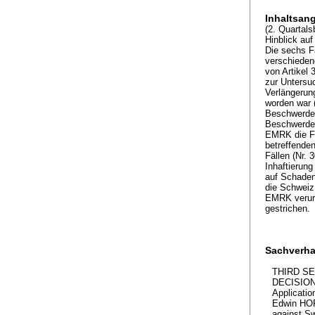
Inhaltsan
(2. Quartals
Hinblick auf
Die sechs F
verschieden
von Artikel
zur Untersu
Verlängerun
worden war 
Beschwerdefü
Beschwerden
EMRK die Fr
betreffende
Fällen (Nr. 
Inhaftierun
auf Schaden
die Schweiz
EMRK verurte
gestrichen.
Sachverha
THIRD S
DECISIO
Applicatio
Edwin H
against Sw