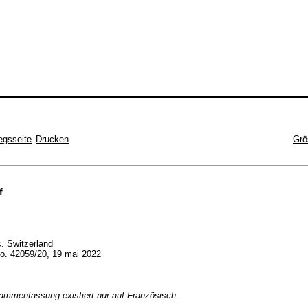
egsseite
Drucken
Grö
f
. Switzerland
no. 42059/20, 19 mai 2022
ammenfassung existiert nur auf Französisch.