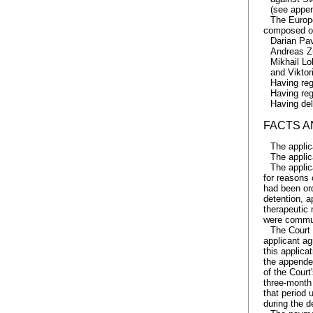
(see appen
The Europe
composed o
Darian Pav
Andreas Z
Mikhail L
and Vikto
Having reg
Having reg
Having del
FACTS 
The applic
The applic
The applic
for reasons 
had been ord
detention, a
therapeutic
were commun
The Court 
applicant ag
this applica
the appended
of the Court
three-month 
that period 
during the d