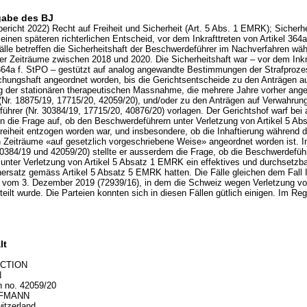
gabe des BJ
bericht 2022) Recht auf Freiheit und Sicherheit (Art. 5 Abs. 1 EMRK); Sicherh
 einen späteren richterlichen Entscheid, vor dem Inkrafttreten von Artikel 364
älle betreffen die Sicherheitshaft der Beschwerdeführer im Nachverfahren wä
er Zeiträume zwischen 2018 und 2020. Die Sicherheitshaft war – vor dem Inkr
 364a f. StPO – gestützt auf analog angewandte Bestimmungen der Strafproz
chungshaft angeordnet worden, bis die Gerichtsentscheide zu den Anträgen a
g der stationären therapeutischen Massnahme, die mehrere Jahre vorher ang
(Nr. 18875/19, 17715/20, 42059/20), und/oder zu den Anträgen auf Verwahrung
hrer (Nr. 30384/19, 17715/20, 40876/20) vorlagen. Der Gerichtshof warf bei 
 die Frage auf, ob den Beschwerdeführern unter Verletzung von Artikel 5 Abs
eiheit entzogen worden war, und insbesondere, ob die Inhaftierung während d
n Zeiträume «auf gesetzlich vorgeschriebene Weise» angeordnet worden ist. I
30384/19 und 42059/20) stellte er ausserdem die Frage, ob die Beschwerdeführ
g unter Verletzung von Artikel 5 Absatz 1 EMRK ein effektives und durchsetzb
ersatz gemäss Artikel 5 Absatz 5 EMRK hatten. Die Fälle gleichen dem Fall I
 vom 3. Dezember 2019 (72939/16), in dem die Schweiz wegen Verletzung von
ilt wurde. Die Parteien konnten sich in diesen Fällen gütlich einigen. Im Reg
lt
ECTION
N
n no. 42059/20
OFMANN
itzerland