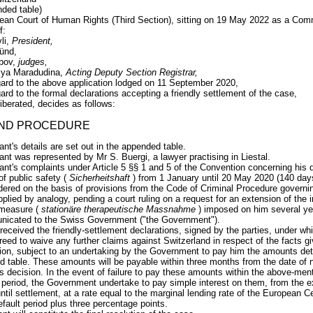
ded table)
an Court of Human Rights (Third Section), sitting on 19 May 2022 as a Com
f:
li,
President,
ünd,
obov,
judges,
riya Maradudina,
Acting Deputy Section Registrar,
ard to the above application lodged on 11 September 2020,
ard to the formal declarations accepting a friendly settlement of the case,
iberated, decides as follows:
AND PROCEDURE
ant's details are set out in the appended table.
ant was represented by Mr S. Buergi, a lawyer practising in Liestal.
ant's complaints under Article 5 §§ 1 and 5 of the Convention concerning his 
of public safety (
Sicherheitshaft
) from 1 January until 20 May 2020 (140 day
ered on the basis of provisions from the Code of Criminal Procedure governing
pplied by analogy, pending a court ruling on a request for an extension of the in
 measure (
stationäre
therapeutische
Massnahme
) imposed on him several yea
icated to the Swiss Government ("the Government").
received the friendly-settlement declarations, signed by the parties, under wh
reed to waive any further claims against Switzerland in respect of the facts giv
tion, subject to an undertaking by the Government to pay him the amounts det
 table. These amounts will be payable within three months from the date of no
's decision. In the event of failure to pay these amounts within the above-men
period, the Government undertake to pay simple interest on them, from the ex
until settlement, at a rate equal to the marginal lending rate of the European C
efault period plus three percentage points.