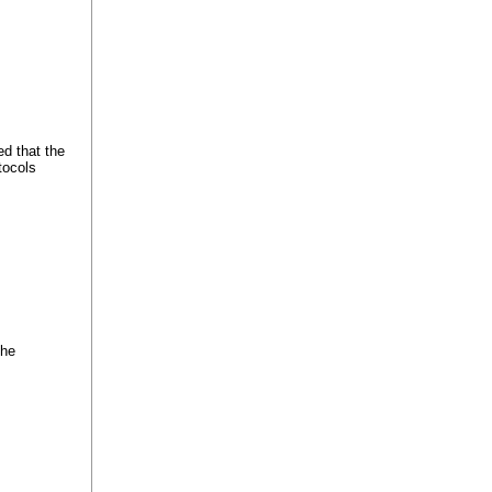
ed that the
tocols
the