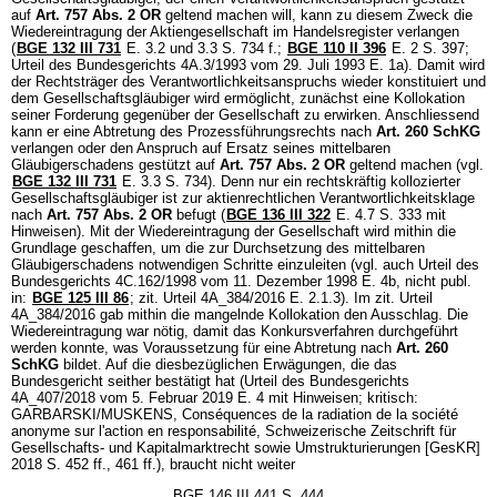
auf
Art. 757 Abs. 2 OR
geltend machen will, kann zu diesem Zweck die
Wiedereintragung der Aktiengesellschaft im Handelsregister verlangen
(
BGE 132 III 731
E. 3.2 und 3.3 S. 734 f.;
BGE 110 II 396
E. 2 S. 397;
Urteil des Bundesgerichts 4A.3/1993 vom 29. Juli 1993 E. 1a). Damit wird
der Rechtsträger des Verantwortlichkeitsanspruchs wieder konstituiert und
dem Gesellschaftsgläubiger wird ermöglicht, zunächst eine Kollokation
seiner Forderung gegenüber der Gesellschaft zu erwirken. Anschliessend
kann er eine Abtretung des Prozessführungsrechts nach
Art. 260 SchKG
verlangen oder den Anspruch auf Ersatz seines mittelbaren
Gläubigerschadens gestützt auf
Art. 757 Abs. 2 OR
geltend machen (vgl.
BGE 132 III 731
E. 3.3 S. 734). Denn nur ein rechtskräftig kollozierter
Gesellschaftsgläubiger ist zur aktienrechtlichen Verantwortlichkeitsklage
nach
Art. 757 Abs. 2 OR
befugt (
BGE 136 III 322
E. 4.7 S. 333 mit
Hinweisen). Mit der Wiedereintragung der Gesellschaft wird mithin die
Grundlage geschaffen, um die zur Durchsetzung des mittelbaren
Gläubigerschadens notwendigen Schritte einzuleiten (vgl. auch Urteil des
Bundesgerichts 4C.162/1998 vom 11. Dezember 1998 E. 4b, nicht publ.
in:
BGE 125 III 86
; zit. Urteil 4A_384/2016 E. 2.1.3). Im zit. Urteil
4A_384/2016 gab mithin die mangelnde Kollokation den Ausschlag. Die
Wiedereintragung war nötig, damit das Konkursverfahren durchgeführt
werden konnte, was Voraussetzung für eine Abtretung nach
Art. 260
SchKG
bildet. Auf die diesbezüglichen Erwägungen, die das
Bundesgericht seither bestätigt hat (Urteil des Bundesgerichts
4A_407/2018 vom 5. Februar 2019 E. 4 mit Hinweisen; kritisch:
GARBARSKI/MUSKENS, Conséquences de la radiation de la société
anonyme sur l'action en responsabilité, Schweizerische Zeitschrift für
Gesellschafts- und Kapitalmarktrecht sowie Umstrukturierungen [GesKR]
2018 S. 452 ff., 461 ff.), braucht nicht weiter
BGE 146 III 441 S. 444