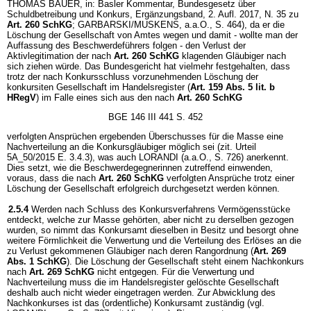
THOMAS BAUER, in: Basler Kommentar, Bundesgesetz über
Schuldbetreibung und Konkurs, Ergänzungsband, 2. Aufl. 2017, N. 35 zu
Art. 260 SchKG
; GARBARSKI/MUSKENS, a.a.O., S. 464), da er die
Löschung der Gesellschaft von Amtes wegen und damit - wollte man der
Auffassung des Beschwerdeführers folgen - den Verlust der
Aktivlegitimation der nach
Art. 260 SchKG
klagenden Gläubiger nach
sich ziehen würde. Das Bundesgericht hat vielmehr festgehalten, dass
trotz der nach Konkursschluss vorzunehmenden Löschung der
konkursiten Gesellschaft im Handelsregister (
Art. 159 Abs. 5 lit. b
HRegV
) im Falle eines sich aus den nach
Art. 260 SchKG
BGE 146 III 441 S. 452
verfolgten Ansprüchen ergebenden Überschusses für die Masse eine
Nachverteilung an die Konkursgläubiger möglich sei (zit. Urteil
5A_50/2015 E. 3.4.3), was auch LORANDI (a.a.O., S. 726) anerkennt.
Dies setzt, wie die Beschwerdegegnerinnen zutreffend einwenden,
voraus, dass die nach
Art. 260 SchKG
verfolgten Ansprüche trotz einer
Löschung der Gesellschaft erfolgreich durchgesetzt werden können.
2.5.4
Werden nach Schluss des Konkursverfahrens Vermögensstücke
entdeckt, welche zur Masse gehörten, aber nicht zu derselben gezogen
wurden, so nimmt das Konkursamt dieselben in Besitz und besorgt ohne
weitere Förmlichkeit die Verwertung und die Verteilung des Erlöses an die
zu Verlust gekommenen Gläubiger nach deren Rangordnung (
Art. 269
Abs. 1 SchKG
). Die Löschung der Gesellschaft steht einem Nachkonkurs
nach
Art. 269 SchKG
nicht entgegen. Für die Verwertung und
Nachverteilung muss die im Handelsregister gelöschte Gesellschaft
deshalb auch nicht wieder eingetragen werden. Zur Abwicklung des
Nachkonkurses ist das (ordentliche) Konkursamt zuständig (vgl.