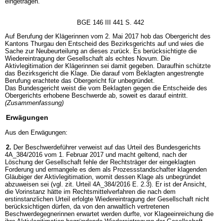
eingetragen.
BGE 146 III 441 S. 442
Auf Berufung der Klägerinnen vom 2. Mai 2017 hob das Obergericht des
Kantons Thurgau den Entscheid des Bezirksgerichts auf und wies die
Sache zur Neubeurteilung an dieses zurück. Es berücksichtigte die
Wiedereintragung der Gesellschaft als echtes Novum. Die
Aktivlegitimation der Klägerinnen sei damit gegeben. Daraufhin schützte
das Bezirksgericht die Klage. Die darauf vom Beklagten angestrengte
Berufung erachtete das Obergericht für unbegründet.
Das Bundesgericht weist die vom Beklagten gegen die Entscheide des
Obergerichts erhobene Beschwerde ab, soweit es darauf eintritt.
(Zusammenfassung)
Erwägungen
Aus den Erwägungen:
2.
Der Beschwerdeführer verweist auf das Urteil des Bundesgerichts
4A_384/2016 vom 1. Februar 2017 und macht geltend, nach der
Löschung der Gesellschaft fehle der Rechtsträger der eingeklagten
Forderung und ermangele es dem als Prozessstandschafter klagenden
Gläubiger der Aktivlegitimation, womit dessen Klage als unbegründet
abzuweisen sei (vgl. zit. Urteil 4A_384/2016 E. 2.3). Er ist der Ansicht,
die Vorinstanz hätte im Rechtsmittelverfahren die nach dem
erstinstanzlichen Urteil erfolgte Wiedereintragung der Gesellschaft nicht
berücksichtigen dürfen, da von den anwaltlich vertretenen
Beschwerdegegnerinnen erwartet werden durfte, vor Klageeinreichung die