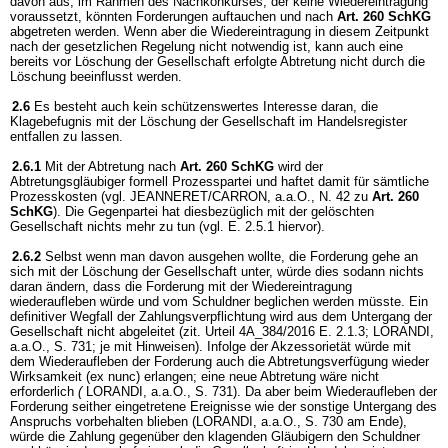
davon aus, im Rahmen des Nachkonkurses, der keine Wiedereintragung
voraussetzt, könnten Forderungen auftauchen und nach
Art. 260 SchKG
abgetreten werden. Wenn aber die Wiedereintragung in diesem Zeitpunkt
nach der gesetzlichen Regelung nicht notwendig ist, kann auch eine
bereits vor Löschung der Gesellschaft erfolgte Abtretung nicht durch die
Löschung beeinflusst werden.
2.6
Es besteht auch kein schützenswertes Interesse daran, die
Klagebefugnis mit der Löschung der Gesellschaft im Handelsregister
entfallen zu lassen.
2.6.1
Mit der Abtretung nach
Art. 260 SchKG
wird der
Abtretungsgläubiger formell Prozesspartei und haftet damit für sämtliche
Prozesskosten (vgl. JEANNERET/CARRON, a.a.O., N. 42 zu
Art. 260
SchKG
). Die Gegenpartei hat diesbezüglich mit der gelöschten
Gesellschaft nichts mehr zu tun (vgl. E. 2.5.1 hiervor).
2.6.2
Selbst wenn man davon ausgehen wollte, die Forderung gehe an
sich mit der Löschung der Gesellschaft unter, würde dies sodann nichts
daran ändern, dass die Forderung mit der Wiedereintragung
wiederaufleben würde und vom Schuldner beglichen werden müsste. Ein
definitiver Wegfall der Zahlungsverpflichtung wird aus dem Untergang der
Gesellschaft nicht abgeleitet (zit. Urteil 4A_384/2016 E. 2.1.3; LORANDI,
a.a.O., S. 731; je mit Hinweisen). Infolge der Akzessorietät würde mit
dem Wiederaufleben der Forderung auch die Abtretungsverfügung wieder
Wirksamkeit (ex nunc) erlangen; eine neue Abtretung wäre nicht
erforderlich
(
LORANDI, a.a.O., S. 731). Da aber beim Wiederaufleben der
Forderung seither eingetretene Ereignisse wie der sonstige Untergang des
Anspruchs vorbehalten blieben (LORANDI, a.a.O., S. 730 am Ende),
würde die Zahlung gegenüber den klagenden Gläubigern den Schuldner