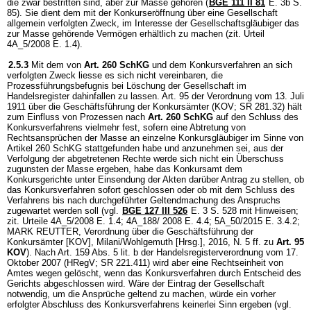
die zwar bestritten sind, aber zur Masse gehören (
BGE 111 II 81
E. 3b S.
85). Sie dient dem mit der Konkurseröffnung über eine Gesellschaft
allgemein verfolgten Zweck, im Interesse der Gesellschaftsgläubiger das
zur Masse gehörende Vermögen erhältlich zu machen (zit. Urteil
4A_5/2008 E. 1.4).
2.5.3
Mit dem von
Art. 260 SchKG
und dem Konkursverfahren an sich
verfolgten Zweck liesse es sich nicht vereinbaren, die
Prozessführungsbefugnis bei Löschung der Gesellschaft im
Handelsregister dahinfallen zu lassen. Art. 95 der Verordnung vom 13. Juli
1911 über die Geschäftsführung der Konkursämter (KOV; SR 281.32) hält
zum Einfluss von Prozessen nach
Art. 260 SchKG
auf den Schluss des
Konkursverfahrens vielmehr fest, sofern eine Abtretung von
Rechtsansprüchen der Masse an einzelne Konkursgläubiger im Sinne von
Artikel 260 SchKG stattgefunden habe und anzunehmen sei, aus der
Verfolgung der abgetretenen Rechte werde sich nicht ein Überschuss
zugunsten der Masse ergeben, habe das Konkursamt dem
Konkursgerichte unter Einsendung der Akten darüber Antrag zu stellen, ob
das Konkursverfahren sofort geschlossen oder ob mit dem Schluss des
Verfahrens bis nach durchgeführter Geltendmachung des Anspruchs
zugewartet werden soll (vgl.
BGE 127 III 526
E. 3 S. 528 mit Hinweisen;
zit. Urteile 4A_5/2008 E. 1.4; 4A_188/ 2008 E. 4.4; 5A_50/2015 E. 3.4.2;
MARK REUTTER, Verordnung über die Geschäftsführung der
Konkursämter [KOV], Milani/Wohlgemuth [Hrsg.], 2016, N. 5 ff. zu
Art. 95
KOV
). Nach Art. 159 Abs. 5 lit. b der Handelsregisterverordnung vom 17.
Oktober 2007 (HRegV; SR 221.411) wird aber eine Rechtseinheit von
Amtes wegen gelöscht, wenn das Konkursverfahren durch Entscheid des
Gerichts abgeschlossen wird. Wäre der Eintrag der Gesellschaft
notwendig, um die Ansprüche geltend zu machen, würde ein vorher
erfolgter Abschluss des Konkursverfahrens keinerlei Sinn ergeben (vgl.