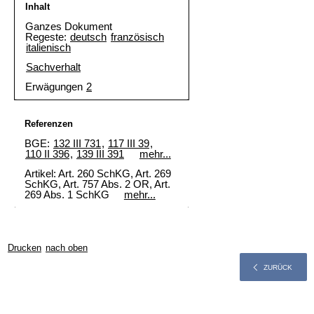
Inhalt
Ganzes Dokument
Regeste:
deutsch
französisch
italienisch
Sachverhalt
Erwägungen
2
Referenzen
BGE:
132 III 731
,
117 III 39
,
110 II 396
,
139 III 391
mehr...
Artikel: Art. 260 SchKG, Art. 269
SchKG, Art. 757 Abs. 2 OR, Art.
269 Abs. 1 SchKG
mehr...
Drucken
nach oben
ZURÜCK