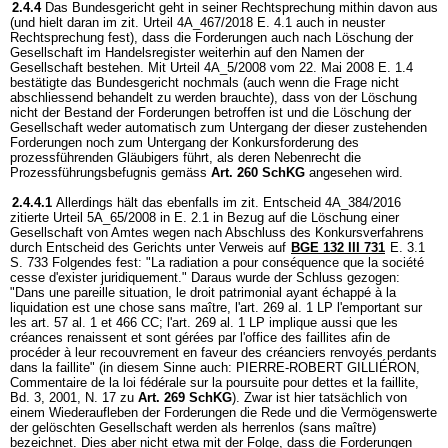
2.4.4
Das Bundesgericht geht in seiner Rechtsprechung mithin davon aus
(und hielt daran im zit. Urteil 4A_467/2018 E. 4.1 auch in neuster
Rechtsprechung fest), dass die Forderungen auch nach Löschung der
Gesellschaft im Handelsregister weiterhin auf den Namen der
Gesellschaft bestehen. Mit Urteil 4A_5/2008 vom 22. Mai 2008 E. 1.4
bestätigte das Bundesgericht nochmals (auch wenn die Frage nicht
abschliessend behandelt zu werden brauchte), dass von der Löschung
nicht der Bestand der Forderungen betroffen ist und die Löschung der
Gesellschaft weder automatisch zum Untergang der dieser zustehenden
Forderungen noch zum Untergang der Konkursforderung des
prozessführenden Gläubigers führt, als deren Nebenrecht die
Prozessführungsbefugnis gemäss
Art. 260 SchKG
angesehen wird.
2.4.4.1
Allerdings hält das ebenfalls im zit. Entscheid 4A_384/2016
zitierte Urteil 5A_65/2008 in E. 2.1 in Bezug auf die Löschung einer
Gesellschaft von Amtes wegen nach Abschluss des Konkursverfahrens
durch Entscheid des Gerichts unter Verweis auf
BGE 132 III 731
E. 3.1
S. 733 Folgendes fest: "La radiation a pour conséquence que la société
cesse d'exister juridiquement." Daraus wurde der Schluss gezogen:
"Dans une pareille situation, le droit patrimonial ayant échappé à la
liquidation est une chose sans maître, l'art. 269 al. 1 LP l'emportant sur
les art. 57 al. 1 et 466 CC; l'art. 269 al. 1 LP implique aussi que les
créances renaissent et sont gérées par l'office des faillites afin de
procéder à leur recouvrement en faveur des créanciers renvoyés perdants
dans la faillite" (in diesem Sinne auch: PIERRE-ROBERT GILLIÉRON,
Commentaire de la loi fédérale sur la poursuite pour dettes et la faillite,
Bd. 3, 2001, N. 17 zu
Art. 269 SchKG
). Zwar ist hier tatsächlich von
einem Wiederaufleben der Forderungen die Rede und die Vermögenswerte
der gelöschten Gesellschaft werden als herrenlos (sans maître)
bezeichnet. Dies aber nicht etwa mit der Folge, dass die Forderungen