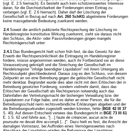
(vgl. E. 2.5 hiernach). Es besteht auch kein schützenswertes Interesse
daran, für die Durchsetzbarkeit der Forderungen einen Eintrag zu
verlangen (vgl. E. 2.6 hiernach). Daher darf der Löschung der
Gesellschaft in Bezug auf nach
Art. 260 SchKG
abgetretene Forderungen
keine massgebende Bedeutung zuerkannt werden.
2.4
Soweit die amtlich publizierte Rechtsprechung der Löschung im
Handelsregister konstitutive Wirkung zuerkennt, zieht sie daraus nicht
den Schluss, die Aktiv- oder Passivforderungen gingen mangels
Rechtsträgerschaft unter:
2.4.1
Das Bundesgericht hielt schon früh fest, da das Gesetz für den
Erwerb der Rechtspersönlichkeit die Eintragung im Handelsregister
fordere, müsse angenommen werden, auch ihr Fortbestand sei an diese
Voraussetzung geknüpft und die Streichung der Gesellschaft im
Handelsregister "infolge beendigter Liquidation" mit ihrem Untergang als
Rechtssubjekt gleichbedeutend. Daraus zog es den Schluss, von diesem
Zeitpunkt an sei eine Betreibung gegen die gelöschte Gesellschaft nicht
mehr denkbar. Begründet wurde dies aber nicht mit dem Erlöschen der in
Betreibung gesetzten Forderung, sondern vielmehr damit, dass das
Erlöschen der Gesellschaft als Rechtsperson notwendig auch das
Dahinfallen der Vertretungsmacht der bisherigen Verwaltung bzw. der
Liquidatoren zur Folge habe, und es daher an einer Person, die für die
Betreibungsschuld nerin rechtsverbindliche Erklärungen abgeben und der
die Betreibungsurkunden zugestellt werden könnten, fehle (
BGE 42 III 37
S. 40). Auf diesen Entscheid verwies das Bundesgericht in
BGE 73 III 61
E. 1 S. 62 und führte aus, "[...] faute de créancier, aucun acte de
poursuite ne devait être accompli [...]". Dazu hielt es fest, die Ansicht der
damaligen Vorinstanz, bei Auffinden eines Vermögenswertes nach
Abschluss der Liquidation würden die Befugnisse des Liquidators