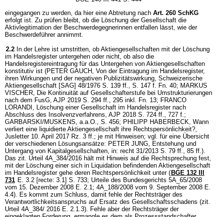
eingegangen zu werden, da hier eine Abtretung nach
Art. 260 SchKG
erfolgt ist. Zu prüfen bleibt, ob die Löschung der Gesellschaft die
Aktivlegitimation der Beschwerdegegnerinnen entfallen lässt, wie der
Beschwerdeführer annimmt.
2.2
In der Lehre ist umstritten, ob Aktiengesellschaften mit der Löschung
im Handelsregister untergehen oder nicht, ob also die
Handelsregistereintragung für das Untergehen von Aktiengesellschaften
konstitutiv ist (PETER GAUCH, Von der Eintragung im Handelsregister,
ihren Wirkungen und der negativen Publizitätswirkung, Schweizerische
Aktiengesellschaft [SAG] 48/1976 S. 139 ff., S. 147 f. Fn. 40; MARKUS
VISCHER, Die Kontinuität auf Gesellschafterstufe bei Umstrukturierungen
nach dem FusG, AJP 2019 S. 294 ff., 295 inkl. Fn. 13; FRANCO
LORANDI, Löschung einer Gesellschaft im Handelsregister nach
Abschluss des Insolvenzverfahrens, AJP 2018 S. 724 ff., 727 f.;
GARBARSKI/MUSKENS, a.a.O., S. 456; PHILIPP HABERBECK, Wann
verliert eine liquidierte Aktiengesellschaft ihre Rechtspersönlichkeit?,
Jusletter 10. April 2017 Rz. 3 ff.; je mit Hinweisen; vgl. für eine Übersicht
der verschiedenen Lösungsansätze: PETER JUNG, Entstehung und
Untergang von Kapitalgesellschaften, in: recht 31/2013 S. 79 ff., 85 ff.).
Das zit. Urteil 4A_384/2016 hält mit Hinweis auf die Rechtsprechung fest,
mit der Löschung einer sich in Liquidation befindenden Aktiengesellschaft
im Handelsregister gehe deren Rechtspersönlichkeit unter (
BGE 132 III
731
E. 3.2 [recte: 3.1] S. 733; Urteile des Bundesgerichts 5A_65/2008
vom 15. Dezember 2008 E. 2.1; 4A_188/2008 vom 9. September 2008 E.
4.4). Es kommt zum Schluss, damit fehle der Rechtsträger des
Verantwortlichkeitsanspruchs auf Ersatz des Gesellschaftsschadens (zit.
Urteil 4A_384/ 2016 E. 2.1.3). Fehle aber der Rechtsträger der
eingeklagten Forderung, ermangle es dem als Prozessstandschafter