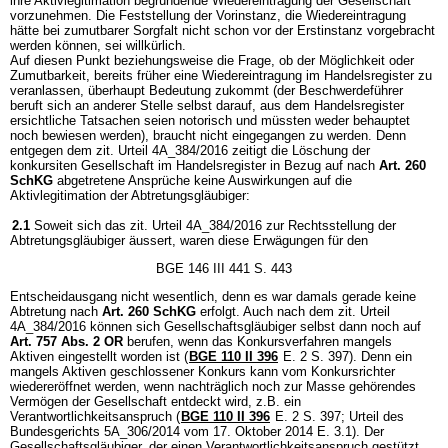
ihre Aktivlegitimation begründende Wiedereintragung der Gesellschaft
vorzunehmen. Die Feststellung der Vorinstanz, die Wiedereintragung
hätte bei zumutbarer Sorgfalt nicht schon vor der Erstinstanz vorgebracht
werden können, sei willkürlich.
Auf diesen Punkt beziehungsweise die Frage, ob der Möglichkeit oder
Zumutbarkeit, bereits früher eine Wiedereintragung im Handelsregister zu
veranlassen, überhaupt Bedeutung zukommt (der Beschwerdeführer
beruft sich an anderer Stelle selbst darauf, aus dem Handelsregister
ersichtliche Tatsachen seien notorisch und müssten weder behauptet
noch bewiesen werden), braucht nicht eingegangen zu werden. Denn
entgegen dem zit. Urteil 4A_384/2016 zeitigt die Löschung der
konkursiten Gesellschaft im Handelsregister in Bezug auf nach
Art. 260
SchKG
abgetretene Ansprüche keine Auswirkungen auf die
Aktivlegitimation der Abtretungsgläubiger:
2.1
Soweit sich das zit. Urteil 4A_384/2016 zur Rechtsstellung der
Abtretungsgläubiger äussert, waren diese Erwägungen für den
BGE 146 III 441 S. 443
Entscheidausgang nicht wesentlich, denn es war damals gerade keine
Abtretung nach
Art. 260 SchKG
erfolgt. Auch nach dem zit. Urteil
4A_384/2016 können sich Gesellschaftsgläubiger selbst dann noch auf
Art. 757 Abs. 2 OR
berufen, wenn das Konkursverfahren mangels
Aktiven eingestellt worden ist (
BGE 110 II 396
E. 2 S. 397). Denn ein
mangels Aktiven geschlossener Konkurs kann vom Konkursrichter
wiedereröffnet werden, wenn nachträglich noch zur Masse gehörendes
Vermögen der Gesellschaft entdeckt wird, z.B. ein
Verantwortlichkeitsanspruch (
BGE 110 II 396
E. 2 S. 397; Urteil des
Bundesgerichts 5A_306/2014 vom 17. Oktober 2014 E. 3.1). Der
Gesellschaftsgläubiger, der einen Verantwortlichkeitsanspruch gestützt