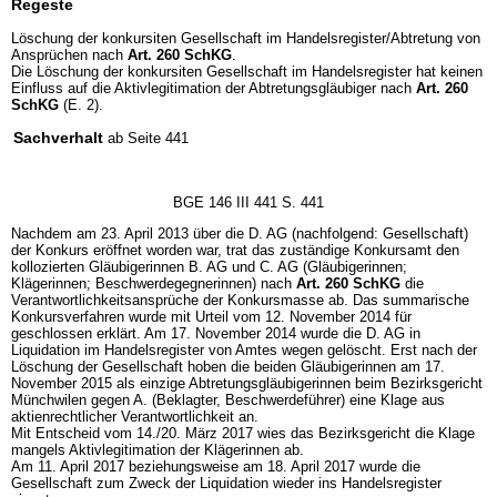
Regeste
Löschung der konkursiten Gesellschaft im Handelsregister/Abtretung von
Ansprüchen nach
Art. 260 SchKG
.
Die Löschung der konkursiten Gesellschaft im Handelsregister hat keinen
Einfluss auf die Aktivlegitimation der Abtretungsgläubiger nach
Art. 260
SchKG
(E. 2).
Sachverhalt
ab Seite 441
BGE 146 III 441 S. 441
Nachdem am 23. April 2013 über die D. AG (nachfolgend: Gesellschaft)
der Konkurs eröffnet worden war, trat das zuständige Konkursamt den
kollozierten Gläubigerinnen B. AG und C. AG (Gläubigerinnen;
Klägerinnen; Beschwerdegegnerinnen) nach
Art. 260 SchKG
die
Verantwortlichkeitsansprüche der Konkursmasse ab. Das summarische
Konkursverfahren wurde mit Urteil vom 12. November 2014 für
geschlossen erklärt. Am 17. November 2014 wurde die D. AG in
Liquidation im Handelsregister von Amtes wegen gelöscht. Erst nach der
Löschung der Gesellschaft hoben die beiden Gläubigerinnen am 17.
November 2015 als einzige Abtretungsgläubigerinnen beim Bezirksgericht
Münchwilen gegen A. (Beklagter, Beschwerdeführer) eine Klage aus
aktienrechtlicher Verantwortlichkeit an.
Mit Entscheid vom 14./20. März 2017 wies das Bezirksgericht die Klage
mangels Aktivlegitimation der Klägerinnen ab.
Am 11. April 2017 beziehungsweise am 18. April 2017 wurde die
Gesellschaft zum Zweck der Liquidation wieder ins Handelsregister