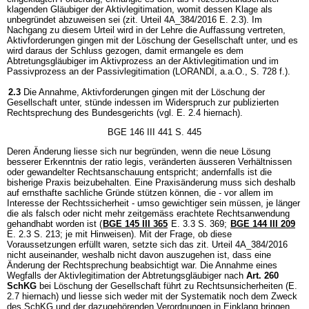
klagenden Gläubiger der Aktivlegitimation, womit dessen Klage als
unbegründet abzuweisen sei (zit. Urteil 4A_384/2016 E. 2.3). Im
Nachgang zu diesem Urteil wird in der Lehre die Auffassung vertreten,
Aktivforderungen gingen mit der Löschung der Gesellschaft unter, und es
wird daraus der Schluss gezogen, damit ermangele es dem
Abtretungsgläubiger im Aktivprozess an der Aktivlegitimation und im
Passivprozess an der Passivlegitimation (LORANDI, a.a.O., S. 728 f.).
2.3
Die Annahme, Aktivforderungen gingen mit der Löschung der
Gesellschaft unter, stünde indessen im Widerspruch zur publizierten
Rechtsprechung des Bundesgerichts (vgl. E. 2.4 hiernach).
BGE 146 III 441 S. 445
Deren Änderung liesse sich nur begründen, wenn die neue Lösung
besserer Erkenntnis der ratio legis, veränderten äusseren Verhältnissen
oder gewandelter Rechtsanschauung entspricht; andernfalls ist die
bisherige Praxis beizubehalten. Eine Praxisänderung muss sich deshalb
auf ernsthafte sachliche Gründe stützen können, die - vor allem im
Interesse der Rechtssicherheit - umso gewichtiger sein müssen, je länger
die als falsch oder nicht mehr zeitgemäss erachtete Rechtsanwendung
gehandhabt worden ist (
BGE 145 III 365
E. 3.3 S. 369;
BGE 144 III 209
E. 2.3 S. 213; je mit Hinweisen). Mit der Frage, ob diese
Voraussetzungen erfüllt waren, setzte sich das zit. Urteil 4A_384/2016
nicht auseinander, weshalb nicht davon auszugehen ist, dass eine
Änderung der Rechtsprechung beabsichtigt war. Die Annahme eines
Wegfalls der Aktivlegitimation der Abtretungsgläubiger nach
Art. 260
SchKG
bei Löschung der Gesellschaft führt zu Rechtsunsicherheiten (E.
2.7 hiernach) und liesse sich weder mit der Systematik noch dem Zweck
des SchKG und der dazugehörenden Verordnungen in Einklang bringen