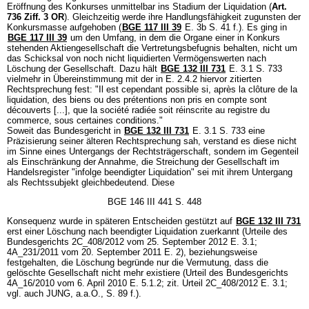
Eröffnung des Konkurses unmittelbar ins Stadium der Liquidation (
Art.
736 Ziff. 3 OR
). Gleichzeitig werde ihre Handlungsfähigkeit zugunsten der
Konkursmasse aufgehoben (
BGE 117 III 39
E. 3b S. 41 f.). Es ging in
BGE 117 III 39
um den Umfang, in dem die Organe einer in Konkurs
stehenden Aktiengesellschaft die Vertretungsbefugnis behalten, nicht um
das Schicksal von noch nicht liquidierten Vermögenswerten nach
Löschung der Gesellschaft. Dazu hält
BGE 132 III 731
E. 3.1 S. 733
vielmehr in Übereinstimmung mit der in E. 2.4.2 hiervor zitierten
Rechtsprechung fest: "Il est cependant possible si, après la clôture de la
liquidation, des biens ou des prétentions non pris en compte sont
découverts [...], que la société radiée soit réinscrite au registre du
commerce, sous certaines conditions."
Soweit das Bundesgericht in
BGE 132 III 731
E. 3.1 S. 733 eine
Präzisierung seiner älteren Rechtsprechung sah, verstand es diese nicht
im Sinne eines Untergangs der Rechtsträgerschaft, sondern im Gegenteil
als Einschränkung der Annahme, die Streichung der Gesellschaft im
Handelsregister "infolge beendigter Liquidation" sei mit ihrem Untergang
als Rechtssubjekt gleichbedeutend. Diese
BGE 146 III 441 S. 448
Konsequenz wurde in späteren Entscheiden gestützt auf
BGE 132 III 731
erst einer Löschung nach beendigter Liquidation zuerkannt (Urteile des
Bundesgerichts 2C_408/2012 vom 25. September 2012 E. 3.1;
4A_231/2011 vom 20. September 2011 E. 2), beziehungsweise
festgehalten, die Löschung begründe nur die Vermutung, dass die
gelöschte Gesellschaft nicht mehr existiere (Urteil des Bundesgerichts
4A_16/2010 vom 6. April 2010 E. 5.1.2; zit. Urteil 2C_408/2012 E. 3.1;
vgl. auch JUNG, a.a.O., S. 89 f.).