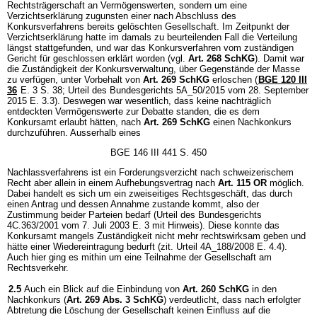
Rechtsträgerschaft an Vermögenswerten, sondern um eine
Verzichtserklärung zugunsten einer nach Abschluss des
Konkursverfahrens bereits gelöschten Gesellschaft. Im Zeitpunkt der
Verzichtserklärung hatte im damals zu beurteilenden Fall die Verteilung
längst stattgefunden, und war das Konkursverfahren vom zuständigen
Gericht für geschlossen erklärt worden (vgl.
Art. 268 SchKG
). Damit war
die Zuständigkeit der Konkursverwaltung, über Gegenstände der Masse
zu verfügen, unter Vorbehalt von
Art. 269 SchKG
erloschen (
BGE 120 III
36
E. 3 S. 38; Urteil des Bundesgerichts 5A_50/2015 vom 28. September
2015 E. 3.3). Deswegen war wesentlich, dass keine nachträglich
entdeckten Vermögenswerte zur Debatte standen, die es dem
Konkursamt erlaubt hätten, nach
Art. 269 SchKG
einen Nachkonkurs
durchzuführen. Ausserhalb eines
BGE 146 III 441 S. 450
Nachlassverfahrens ist ein Forderungsverzicht nach schweizerischem
Recht aber allein in einem Aufhebungsvertrag nach
Art. 115 OR
möglich.
Dabei handelt es sich um ein zweiseitiges Rechtsgeschäft, das durch
einen Antrag und dessen Annahme zustande kommt, also der
Zustimmung beider Parteien bedarf (Urteil des Bundesgerichts
4C.363/2001 vom 7. Juli 2003 E. 3 mit Hinweis). Diese konnte das
Konkursamt mangels Zuständigkeit nicht mehr rechtswirksam geben und
hätte einer Wiedereintragung bedurft (zit. Urteil 4A_188/2008 E. 4.4).
Auch hier ging es mithin um eine Teilnahme der Gesellschaft am
Rechtsverkehr.
2.5
Auch ein Blick auf die Einbindung von
Art. 260 SchKG
in den
Nachkonkurs (
Art. 269 Abs. 3 SchKG
) verdeutlicht, dass nach erfolgter
Abtretung die Löschung der Gesellschaft keinen Einfluss auf die