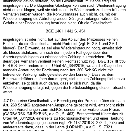
unabhängig davon befreien, ob die Gesellschaft im Handelsregister
eingetragen ist. Die klagenden Gläubiger könnten nach Wiedereintragung
nicht erneut klagen, weil sie sich sonst in Widerspruch zu ihrem früheren
Verhalten setzen würden, die Konkursmasse auch nicht, da mit der
Wiedereintragung die Abtretung wieder Gültigkeit erlangen würde. Die
Gefahr einer Doppelzahlung bestünde nicht. Ob die Gesellschaft
BGE 146 III 441 S. 454
eingetragen ist oder nicht, hat auf den Ablauf des Prozesses keinen
Einfluss, da die Gesellschaft nicht Partei ist (vgl. E. 2.5.1 und 2.6.1
hiervor). Der Einwand, es sei eine Wiedereintragung nötig, erweist sich
als blosse Schikane, um sich der in jedem Fall gegenüber den
Abtretungsgläubigern zu erbringenden Zahlung zu entziehen. Ein
derartiges Verhalten verdient keinen Rechtsschutz (vgl.
BGE 137 III 556
E. 4.6 S. 562; anders im zit. Urteil 4A_384/2016, wo an die Klagenden
mangels Abtretung der Forderung nach
Art. 260 SchKG
nicht mit
befreiender Wirkung hätte geleistet werden können). Dass es dem
Beschwerdeführer einfach darum geht, sich seinen Zahlungspflichten zu
entziehen, zeigt sich auch daran, dass er sich nun, da die
Wiedereintragung erfolgt ist, gegen die Berücksichtigung dieser Tatsache
wehrt.
2.7
Dass eine Gesellschaft vor Beendigung der Prozesse über die nach
Art. 260 SchKG
abgetretenen Ansprüche gelöscht wird, entspricht nicht
nur den Verordnungen zum SchKG, sondern einer verbreiteten Praxis
(GARBARSKI/MUSKENS, a.a.O., S. 463). Entsprechend führte das zit.
Urteil 4A_384/2016 einerseits zu Rechtsunsicherheit und einer Häufung
von Wiedereintragungsgesuchen (vgl. ZR 118/ 2019 S. 272 ff., 273) und
andererseits dazu, dass in der Lehre (LORANDI, a.a.O., S. 732 f.;