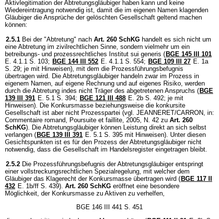
Aktivlegitimation der Abtretungsgläubiger haben kann und keine
Wiedereintragung notwendig ist, damit die im eigenen Namen klagenden
Gläubiger die Ansprüche der gelöschten Gesellschaft geltend machen
können:
2.5.1
Bei der "Abtretung" nach
Art. 260 SchKG
handelt es sich nicht um
eine Abtretung im zivilrechtlichen Sinne, sondern vielmehr um ein
betreibungs- und prozessrechtliches Institut sui generis (
BGE 145 III 101
E. 4.1.1 S. 103;
BGE 144 III 552
E. 4.1.1 S. 554;
BGE 109 III 27
E. 1a
S. 29; je mit Hinweisen), mit dem die Prozessführungsbefugnis
übertragen wird. Die Abtretungsgläubiger handeln zwar im Prozess in
eigenem Namen, auf eigene Rechnung und auf eigenes Risiko, werden
durch die Abtretung indes nicht Träger des abgetretenen Anspruchs (
BGE
139 III 391
E. 5.1 S. 394;
BGE 121 III 488
E. 2b S. 492; je mit
Hinweisen). Die Konkursmasse beziehungsweise die konkursite
Gesellschaft ist aber nicht Prozesspartei (vgl. JEANNERET/CARRON, in:
Commentaire romand, Poursuite et faillite, 2005, N. 42 zu
Art. 260
SchKG
). Die Abtretungsgläubiger können Leistung direkt an sich selbst
verlangen (
BGE 139 III 391
E. 5.1 S. 395 mit Hinweisen). Unter diesen
Gesichtspunkten ist es für den Prozess der Abtretungsgläubiger nicht
notwendig, dass die Gesellschaft im Handelsregister eingetragen bleibt.
2.5.2
Die Prozessführungsbefugnis der Abtretungsgläubiger entspringt
einer vollstreckungsrechtlichen Spezialregelung, mit welcher dem
Gläubiger das Klagerecht der Konkursmasse übertragen wird (
BGE 117 II
432
E. 1b/ff S. 439).
Art. 260 SchKG
eröffnet eine besondere
Möglichkeit, der Konkursmasse zu Aktiven zu verhelfen,
BGE 146 III 441 S. 451