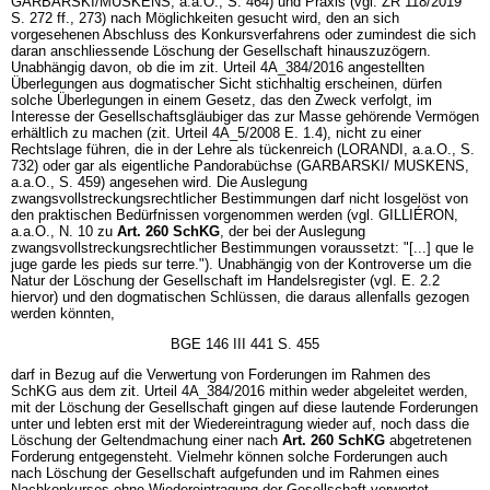
GARBARSKI/MUSKENS, a.a.O., S. 464) und Praxis (vgl. ZR 118/2019
S. 272 ff., 273) nach Möglichkeiten gesucht wird, den an sich
vorgesehenen Abschluss des Konkursverfahrens oder zumindest die sich
daran anschliessende Löschung der Gesellschaft hinauszuzögern.
Unabhängig davon, ob die im zit. Urteil 4A_384/2016 angestellten
Überlegungen aus dogmatischer Sicht stichhaltig erscheinen, dürfen
solche Überlegungen in einem Gesetz, das den Zweck verfolgt, im
Interesse der Gesellschaftsgläubiger das zur Masse gehörende Vermögen
erhältlich zu machen (zit. Urteil 4A_5/2008 E. 1.4), nicht zu einer
Rechtslage führen, die in der Lehre als tückenreich (LORANDI, a.a.O., S.
732) oder gar als eigentliche Pandorabüchse (GARBARSKI/ MUSKENS,
a.a.O., S. 459) angesehen wird. Die Auslegung
zwangsvollstreckungsrechtlicher Bestimmungen darf nicht losgelöst von
den praktischen Bedürfnissen vorgenommen werden (vgl. GILLIÉRON,
a.a.O., N. 10 zu
Art. 260 SchKG
, der bei der Auslegung
zwangsvollstreckungsrechtlicher Bestimmungen voraussetzt: "[...] que le
juge garde les pieds sur terre."). Unabhängig von der Kontroverse um die
Natur der Löschung der Gesellschaft im Handelsregister (vgl. E. 2.2
hiervor) und den dogmatischen Schlüssen, die daraus allenfalls gezogen
werden könnten,
BGE 146 III 441 S. 455
darf in Bezug auf die Verwertung von Forderungen im Rahmen des
SchKG aus dem zit. Urteil 4A_384/2016 mithin weder abgeleitet werden,
mit der Löschung der Gesellschaft gingen auf diese lautende Forderungen
unter und lebten erst mit der Wiedereintragung wieder auf, noch dass die
Löschung der Geltendmachung einer nach
Art. 260 SchKG
abgetretenen
Forderung entgegensteht. Vielmehr können solche Forderungen auch
nach Löschung der Gesellschaft aufgefunden und im Rahmen eines
Nachkonkurses ohne Wiedereintragung der Gesellschaft verwertet