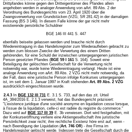
Drittpfandes könne gegen den Dritteigentümer des Pfandes allein
angehoben werden in analoger Anwendung von aArt. 89 Abs. 2 der
Verordnung des Bundesgerichts vom 23. April 1920 über die
Zwangsverwertung von Grundstücken (VZG; SR 281.42) in der damaligen
Fassung (BS 3 146). In diesem Falle könne der gar nicht mehr
existierende persönliche Schuldner
BGE 146 III 441 S. 447
ebenfalls beiseite gelassen werden und brauche nicht durch
Wiedereintragung in das Handelsregister zum Wiederaufleben gebracht zu
werden zum blossen Zwecke der Verwertung des einem Dritten
gehörenden, für eine Schuld der inzwischen untergegangenen juristischen
Person gesetzten Pfandes (
BGE 59 I 161
S. 164). Soweit eine
Beteiligung der gelöschten Gesellschaft für die Verwertung nicht
notwendig war, wurde keine Wiedereintragung verlangt. Heute ist eine
analoge Anwendung von aArt. 89 Abs. 2 VZG nicht mehr notwendig, da
der Fall, dass eine juristische Person infolge Konkurses untergegangen
ist, im seit dem 1. Januar 1997 in Kraft stehenden
Art. 89 Abs. 2 VZG
ausdrücklich eingeschlossen wurde.
2.4.3
In
BGE 132 III 731
E. 3.1 S. 733, auf den das zit. Urteil
4A_384/2016 E. 2.1.3 verweist, hat das Bundesgericht präzisiert:
"L'existence juridique d'une société anonyme en liquidation cesse lorsque,
à l'issue de la liquidation, celle-ci est radiée du registre du commerce."
Dazu wird auf
BGE 117 III 39
E. 3b verwiesen. Dort wird festgehalten, mit
der Konkurseröffnung verliere eine Aktiengesellschaft ihre juristische
Persönlichkeit zwar nicht; ihre rechtliche Existenz höre erst auf, wenn -
nach Beendigung der Liquidation (
Art. 746 OR
) - ihre Firma im
Handelsregister gelöscht werde. Indessen trete die Gesellschaft durch die