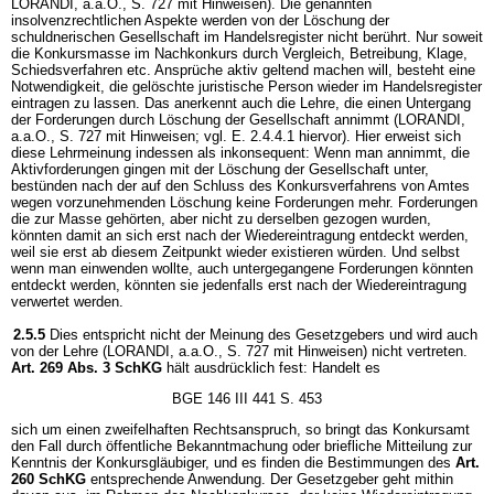
LORANDI, a.a.O., S. 727 mit Hinweisen). Die genannten
insolvenzrechtlichen Aspekte werden von der Löschung der
schuldnerischen Gesellschaft im Handelsregister nicht berührt. Nur soweit
die Konkursmasse im Nachkonkurs durch Vergleich, Betreibung, Klage,
Schiedsverfahren etc. Ansprüche aktiv geltend machen will, besteht eine
Notwendigkeit, die gelöschte juristische Person wieder im Handelsregister
eintragen zu lassen. Das anerkennt auch die Lehre, die einen Untergang
der Forderungen durch Löschung der Gesellschaft annimmt (LORANDI,
a.a.O., S. 727 mit Hinweisen; vgl. E. 2.4.4.1 hiervor). Hier erweist sich
diese Lehrmeinung indessen als inkonsequent: Wenn man annimmt, die
Aktivforderungen gingen mit der Löschung der Gesellschaft unter,
bestünden nach der auf den Schluss des Konkursverfahrens von Amtes
wegen vorzunehmenden Löschung keine Forderungen mehr. Forderungen
die zur Masse gehörten, aber nicht zu derselben gezogen wurden,
könnten damit an sich erst nach der Wiedereintragung entdeckt werden,
weil sie erst ab diesem Zeitpunkt wieder existieren würden. Und selbst
wenn man einwenden wollte, auch untergegangene Forderungen könnten
entdeckt werden, könnten sie jedenfalls erst nach der Wiedereintragung
verwertet werden.
2.5.5
Dies entspricht nicht der Meinung des Gesetzgebers und wird auch
von der Lehre (LORANDI, a.a.O., S. 727 mit Hinweisen) nicht vertreten.
Art. 269 Abs. 3 SchKG
hält ausdrücklich fest: Handelt es
BGE 146 III 441 S. 453
sich um einen zweifelhaften Rechtsanspruch, so bringt das Konkursamt
den Fall durch öffentliche Bekanntmachung oder briefliche Mitteilung zur
Kenntnis der Konkursgläubiger, und es finden die Bestimmungen des
Art.
260 SchKG
entsprechende Anwendung. Der Gesetzgeber geht mithin