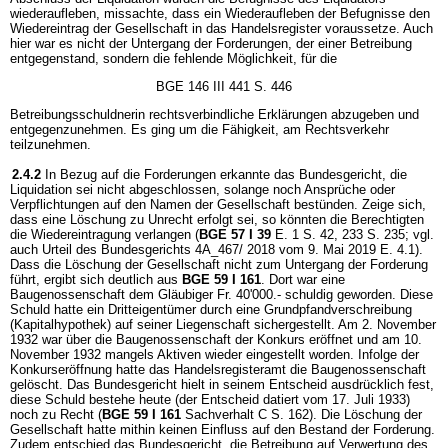
wiederaufleben, missachte, dass ein Wiederaufleben der Befugnisse den
Wiedereintrag der Gesellschaft in das Handelsregister voraussetze. Auch
hier war es nicht der Untergang der Forderungen, der einer Betreibung
entgegenstand, sondern die fehlende Möglichkeit, für die
BGE 146 III 441 S. 446
Betreibungsschuldnerin rechtsverbindliche Erklärungen abzugeben und
entgegenzunehmen. Es ging um die Fähigkeit, am Rechtsverkehr
teilzunehmen.
2.4.2
In Bezug auf die Forderungen erkannte das Bundesgericht, die
Liquidation sei nicht abgeschlossen, solange noch Ansprüche oder
Verpflichtungen auf den Namen der Gesellschaft bestünden. Zeige sich,
dass eine Löschung zu Unrecht erfolgt sei, so könnten die Berechtigten
die Wiedereintragung verlangen (
BGE 57 I 39
E. 1 S. 42, 233 S. 235; vgl.
auch Urteil des Bundesgerichts 4A_467/ 2018 vom 9. Mai 2019 E. 4.1).
Dass die Löschung der Gesellschaft nicht zum Untergang der Forderung
führt, ergibt sich deutlich aus
BGE 59 I 161
. Dort war eine
Baugenossenschaft dem Gläubiger Fr. 40'000.- schuldig geworden. Diese
Schuld hatte ein Dritteigentümer durch eine Grundpfandverschreibung
(Kapitalhypothek) auf seiner Liegenschaft sichergestellt. Am 2. November
1932 war über die Baugenossenschaft der Konkurs eröffnet und am 10.
November 1932 mangels Aktiven wieder eingestellt worden. Infolge der
Konkurseröffnung hatte das Handelsregisteramt die Baugenossenschaft
gelöscht. Das Bundesgericht hielt in seinem Entscheid ausdrücklich fest,
diese Schuld bestehe heute (der Entscheid datiert vom 17. Juli 1933)
noch zu Recht (
BGE 59 I 161
Sachverhalt C S. 162). Die Löschung der
Gesellschaft hatte mithin keinen Einfluss auf den Bestand der Forderung.
Zudem entschied das Bundesgericht, die Betreibung auf Verwertung des