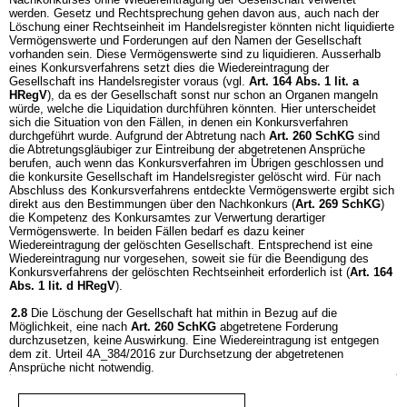
werden. Gesetz und Rechtsprechung gehen davon aus, auch nach der
Löschung einer Rechtseinheit im Handelsregister könnten nicht liquidierte
Vermögenswerte und Forderungen auf den Namen der Gesellschaft
vorhanden sein. Diese Vermögenswerte sind zu liquidieren. Ausserhalb
eines Konkursverfahrens setzt dies die Wiedereintragung der
Gesellschaft ins Handelsregister voraus (vgl.
Art. 164 Abs. 1 lit. a
HRegV
), da es der Gesellschaft sonst nur schon an Organen mangeln
würde, welche die Liquidation durchführen könnten. Hier unterscheidet
sich die Situation von den Fällen, in denen ein Konkursverfahren
durchgeführt wurde. Aufgrund der Abtretung nach
Art. 260 SchKG
sind
die Abtretungsgläubiger zur Eintreibung der abgetretenen Ansprüche
berufen, auch wenn das Konkursverfahren im Übrigen geschlossen und
die konkursite Gesellschaft im Handelsregister gelöscht wird. Für nach
Abschluss des Konkursverfahrens entdeckte Vermögenswerte ergibt sich
direkt aus den Bestimmungen über den Nachkonkurs (
Art. 269 SchKG
)
die Kompetenz des Konkursamtes zur Verwertung derartiger
Vermögenswerte. In beiden Fällen bedarf es dazu keiner
Wiedereintragung der gelöschten Gesellschaft. Entsprechend ist eine
Wiedereintragung nur vorgesehen, soweit sie für die Beendigung des
Konkursverfahrens der gelöschten Rechtseinheit erforderlich ist (
Art. 164
Abs. 1 lit. d HRegV
).
2.8
Die Löschung der Gesellschaft hat mithin in Bezug auf die
Möglichkeit, eine nach
Art. 260 SchKG
abgetretene Forderung
durchzusetzen, keine Auswirkung. Eine Wiedereintragung ist entgegen
dem zit. Urteil 4A_384/2016 zur Durchsetzung der abgetretenen
Ansprüche nicht notwendig.