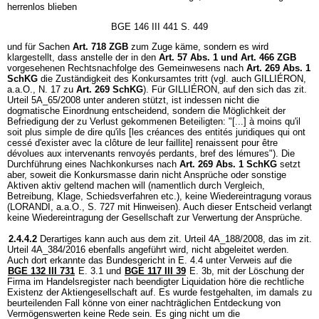
herrenlos blieben
BGE 146 III 441 S. 449
und für Sachen
Art. 718 ZGB
zum Zuge käme, sondern es wird
klargestellt, dass anstelle der in den
Art. 57 Abs. 1 und
Art. 466 ZGB
vorgesehenen Rechtsnachfolge des Gemeinwesens nach
Art. 269 Abs. 1
SchKG
die Zuständigkeit des Konkursamtes tritt (vgl. auch GILLIÉRON,
a.a.O., N. 17 zu
Art. 269 SchKG
). Für GILLIÉRON, auf den sich das zit.
Urteil 5A_65/2008 unter anderen stützt, ist indessen nicht die
dogmatische Einordnung entscheidend, sondern die Möglichkeit der
Befriedigung der zu Verlust gekommenen Beteiligten: "[...] à moins qu'il
soit plus simple de dire qu'ils [les créances des entités juridiques qui ont
cessé d'exister avec la clôture de leur faillite] renaissent pour être
dévolues aux intervenants renvoyés perdants, bref des lémures"). Die
Durchführung eines Nachkonkurses nach
Art. 269 Abs. 1 SchKG
setzt
aber, soweit die Konkursmasse darin nicht Ansprüche oder sonstige
Aktiven aktiv geltend machen will (namentlich durch Vergleich,
Betreibung, Klage, Schiedsverfahren etc.), keine Wiedereintragung voraus
(LORANDI, a.a.O., S. 727 mit Hinweisen). Auch dieser Entscheid verlangt
keine Wiedereintragung der Gesellschaft zur Verwertung der Ansprüche.
2.4.4.2
Derartiges kann auch aus dem zit. Urteil 4A_188/2008, das im zit.
Urteil 4A_384/2016 ebenfalls angeführt wird, nicht abgeleitet werden.
Auch dort erkannte das Bundesgericht in E. 4.4 unter Verweis auf die
BGE 132 III 731
E. 3.1 und
BGE 117 III 39
E. 3b, mit der Löschung der
Firma im Handelsregister nach beendigter Liquidation höre die rechtliche
Existenz der Aktiengesellschaft auf. Es wurde festgehalten, im damals zu
beurteilenden Fall könne von einer nachträglichen Entdeckung von
Vermögenswerten keine Rede sein. Es ging nicht um die