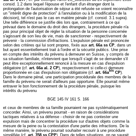
consid. 1.2 dans lequel l'épouse et l'enfant d'un étranger dont la
prolongation de l'autorisation de séjour a été refusée se voient reconnaître
un "intérêt digne de protection" à l'annulation ou à la modification de la
décision), tel n'est pas le cas en matière pénale (cf. consid. 3.1 supra).
Une telle différence se justifie dès lors que, contrairement à ce qui
prévaut dans le domaine du droit des étrangers, la procédure pénale n'a
pas pour principal objet de régler la situation de la personne concernée
s'agissant de son lieu de vie, mais de sanctionner - respectivement de
prévenir - la commission d'infractions. L'expulsion pénale est prononcée
selon des critères qui lui sont propres, fixés aux
art. 66a ss CP
, dans un
but ayant essentiellement trait à l'ordre et la sécurité publics. Une prise
en compte des intérêts du prévenu à demeurer en Suisse, y compris de
sa situation familiale, n'intervient que lorsqu'il s'agit de se demander s'il
peut être exceptionnellement renoncé à la mesure en cas d'expulsion
obligatoire (cf.
art. 66a al. 2 CP
), respectivement si celle-ci demeure
bis
proportionnée en cas d'expulsion non obligatoire (cf.
art. 66a
CP
).
Dans le domaine pénal, une participation procédurale des membres de la
famille du prévenu ne serait d'ailleurs pas opportune. Elle pourrait même
entraver le bon fonctionnement de la procédure pénale, puisque les
intérêts du prévenu
BGE 145 IV 161 S. 166
et ceux de membres de sa famille pourraient ne pas systématiquement
concorder. Ainsi, un prévenu pourrait - en raison de considérations
tactiques relatives à sa défense - choisir de ne pas contester une
expulsion mais de concentrer la procédure sur d'autres objets comme la
mesure de la peine ou la contestation d'une partie des infractions. De la
même manière, le prévenu pourrait souhaiter recourir à une procédure
simplifiée (cf.
art. 358 ss CPP
). Dans de telles situations, on ne saurait