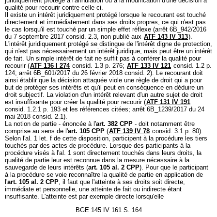
juridiquement protégé à l'annulation ou à la modification d'une décision a
qualité pour recourir contre celle-ci.
Il existe un intérêt juridiquement protégé lorsque le recourant est touché
directement et immédiatement dans ses droits propres, ce qui n'est pas
le cas lorsqu'il est touché par un simple effet réflexe (arrêt 6B_942/2016
du 7 septembre 2017 consid. 2.3, non publié aux
ATF 143 IV 313
).
L'intérêt juridiquement protégé se distingue de l'intérêt digne de protection,
qui n'est pas nécessairement un intérêt juridique, mais peut être un intérêt
de fait. Un simple intérêt de fait ne suffit pas à conférer la qualité pour
recourir (
ATF 136 I 274
consid. 1.3 p. 276;
ATF 133 IV 121
consid. 1.2 p.
124; arrêt 6B_601/2017 du 26 février 2018 consid. 2). Le recourant doit
ainsi établir que la décision attaquée viole une règle de droit qui a pour
but de protéger ses intérêts et qu'il peut en conséquence en déduire un
droit subjectif. La violation d'un intérêt relevant d'un autre sujet de droit
est insuffisante pour créer la qualité pour recourir (
ATF 131 IV 191
consid. 1.2.1 p. 193 et les références citées; arrêt 6B_1239/2017 du 24
mai 2018 consid. 2.1).
La notion de partie - énoncée à l'
art. 382 CPP
- doit notamment être
comprise au sens de l'
art. 105 CPP
(
ATF 139 IV 78
consid. 3.1 p. 80).
Selon l'al. 1 let. f de cette disposition, participent à la procédure les tiers
touchés par des actes de procédure. Lorsque des participants à la
procédure visés à l'al. 1 sont directement touchés dans leurs droits, la
qualité de partie leur est reconnue dans la mesure nécessaire à la
sauvegarde de leurs intérêts (
art. 105 al. 2 CPP
). Pour que le participant
à la procédure se voie reconnaître la qualité de partie en application de
l'
art. 105 al. 2 CPP
, il faut que l'atteinte à ses droits soit directe,
immédiate et personnelle, une atteinte de fait ou indirecte étant
insuffisante. L'atteinte est par exemple directe lorsqu'elle
BGE 145 IV 161 S. 164