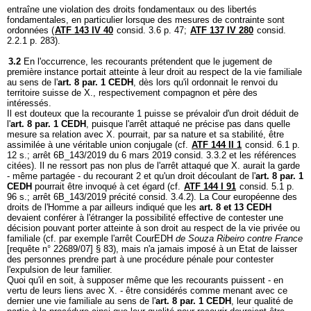
entraîne une violation des droits fondamentaux ou des libertés
fondamentales, en particulier lorsque des mesures de contrainte sont
ordonnées (
ATF 143 IV 40
consid. 3.6 p. 47;
ATF 137 IV 280
consid.
2.2.1 p. 283).
3.2
En l'occurrence, les recourants prétendent que le jugement de
première instance portait atteinte à leur droit au respect de la vie familiale
au sens de l'
art. 8 par. 1 CEDH
, dès lors qu'il ordonnait le renvoi du
territoire suisse de X., respectivement compagnon et père des
intéressés.
Il est douteux que la recourante 1 puisse se prévaloir d'un droit déduit de
l'
art. 8 par. 1 CEDH
, puisque l'arrêt attaqué ne précise pas dans quelle
mesure sa relation avec X. pourrait, par sa nature et sa stabilité, être
assimilée à une véritable union conjugale (cf.
ATF 144 II 1
consid. 6.1 p.
12 s.; arrêt 6B_143/2019 du 6 mars 2019 consid. 3.3.2 et les références
citées). Il ne ressort pas non plus de l'arrêt attaqué que X. aurait la garde
- même partagée - du recourant 2 et qu'un droit découlant de l'
art. 8 par. 1
CEDH
pourrait être invoqué à cet égard (cf.
ATF 144 I 91
consid. 5.1 p.
96 s.; arrêt 6B_143/2019 précité consid. 3.4.2). La Cour européenne des
droits de l'Homme a par ailleurs indiqué que les
art. 8 et 13 CEDH
devaient conférer à l'étranger la possibilité effective de contester une
décision pouvant porter atteinte à son droit au respect de la vie privée ou
familiale (cf. par exemple l'arrêt CourEDH
de Souza Ribeiro contre France
[requête n° 22689/07] § 83), mais n'a jamais imposé à un Etat de laisser
des personnes prendre part à une procédure pénale pour contester
l'expulsion de leur familier.
Quoi qu'il en soit, à supposer même que les recourants puissent - en
vertu de leurs liens avec X. - être considérés comme menant avec ce
dernier une vie familiale au sens de l'
art. 8 par. 1 CEDH
, leur qualité de