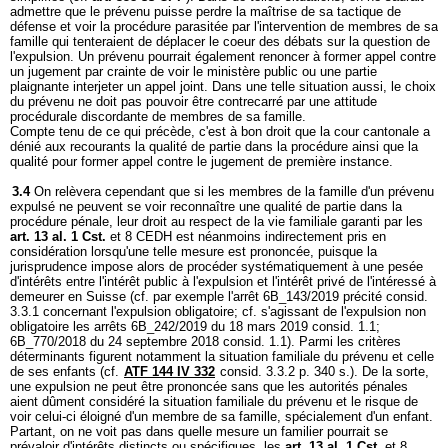
admettre que le prévenu puisse perdre la maîtrise de sa tactique de
défense et voir la procédure parasitée par l'intervention de membres de sa
famille qui tenteraient de déplacer le coeur des débats sur la question de
l'expulsion. Un prévenu pourrait également renoncer à former appel contre
un jugement par crainte de voir le ministère public ou une partie
plaignante interjeter un appel joint. Dans une telle situation aussi, le choix
du prévenu ne doit pas pouvoir être contrecarré par une attitude
procédurale discordante de membres de sa famille.
Compte tenu de ce qui précède, c'est à bon droit que la cour cantonale a
dénié aux recourants la qualité de partie dans la procédure ainsi que la
qualité pour former appel contre le jugement de première instance.
3.4
On relèvera cependant que si les membres de la famille d'un prévenu
expulsé ne peuvent se voir reconnaître une qualité de partie dans la
procédure pénale, leur droit au respect de la vie familiale garanti par les
art. 13 al. 1 Cst.
et 8 CEDH est néanmoins indirectement pris en
considération lorsqu'une telle mesure est prononcée, puisque la
jurisprudence impose alors de procéder systématiquement à une pesée
d'intérêts entre l'intérêt public à l'expulsion et l'intérêt privé de l'intéressé à
demeurer en Suisse (cf. par exemple l'arrêt 6B_143/2019 précité consid.
3.3.1 concernant l'expulsion obligatoire; cf. s'agissant de l'expulsion non
obligatoire les arrêts 6B_242/2019 du 18 mars 2019 consid. 1.1;
6B_770/2018 du 24 septembre 2018 consid. 1.1). Parmi les critères
déterminants figurent notamment la situation familiale du prévenu et celle
de ses enfants (cf.
ATF 144 IV 332
consid. 3.3.2 p. 340 s.). De la sorte,
une expulsion ne peut être prononcée sans que les autorités pénales
aient dûment considéré la situation familiale du prévenu et le risque de
voir celui-ci éloigné d'un membre de sa famille, spécialement d'un enfant.
Partant, on ne voit pas dans quelle mesure un familier pourrait se
prévaloir d'intérêts distincts ou spécifiques, les
art. 13 al. 1 Cst.
et 8