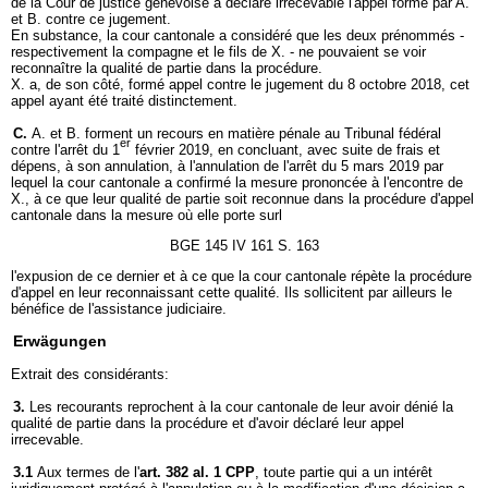
de la Cour de justice genevoise a déclaré irrecevable l'appel formé par A.
et B. contre ce jugement.
En substance, la cour cantonale a considéré que les deux prénommés -
respectivement la compagne et le fils de X. - ne pouvaient se voir
reconnaître la qualité de partie dans la procédure.
X. a, de son côté, formé appel contre le jugement du 8 octobre 2018, cet
appel ayant été traité distinctement.
C.
A. et B. forment un recours en matière pénale au Tribunal fédéral
er
contre l'arrêt du 1
février 2019, en concluant, avec suite de frais et
dépens, à son annulation, à l'annulation de l'arrêt du 5 mars 2019 par
lequel la cour cantonale a confirmé la mesure prononcée à l'encontre de
X., à ce que leur qualité de partie soit reconnue dans la procédure d'appel
cantonale dans la mesure où elle porte surl
BGE 145 IV 161 S. 163
l'expusion de ce dernier et à ce que la cour cantonale répète la procédure
d'appel en leur reconnaissant cette qualité. Ils sollicitent par ailleurs le
bénéfice de l'assistance judiciaire.
Erwägungen
Extrait des considérants:
3.
Les recourants reprochent à la cour cantonale de leur avoir dénié la
qualité de partie dans la procédure et d'avoir déclaré leur appel
irrecevable.
3.1
Aux termes de l'
art. 382 al. 1 CPP
, toute partie qui a un intérêt