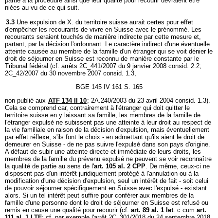
partie à la procédure ainsi que leur qualité pour recourir devraient être
niées au vu de ce qui suit.
3.3
Une expulsion de X. du territoire suisse aurait certes pour effet
d'empêcher les recourants de vivre en Suisse avec le prénommé. Les
recourants seraient touchés de manière indirecte par cette mesure et,
partant, par la décision l'ordonnant. Le caractère indirect d'une éventuelle
atteinte causée au membre de la famille d'un étranger qui se voit dénier le
droit de séjourner en Suisse est reconnu de manière constante par le
Tribunal fédéral (cf. arrêts 2C_441/2007 du 9 janvier 2008 consid. 2.2;
2C_42/2007 du 30 novembre 2007 consid. 1.3,
BGE 145 IV 161 S. 165
non publié aux
ATF 134 II 10
; 2A.240/2003 du 23 avril 2004 consid. 1.3).
Cela se comprend car, contrairement à l'étranger qui doit quitter le
territoire suisse en y laissant sa famille, les membres de la famille de
l'étranger expulsé ne subissent pas une atteinte à leur droit au respect de
la vie familiale en raison de la décision d'expulsion, mais éventuellement
par effet réflexe, s'ils font le choix - en admettant qu'ils aient le droit de
demeurer en Suisse - de ne pas suivre l'expulsé dans son pays d'origine.
A défaut de subir une atteinte directe et immédiate de leurs droits, les
membres de la famille du prévenu expulsé ne peuvent se voir reconnaître
la qualité de partie au sens de l'
art. 105 al. 2 CPP
. De même, ceux-ci ne
disposent pas d'un intérêt juridiquement protégé à l'annulation ou à la
modification d'une décision d'expulsion, seul un intérêt de fait - soit celui
de pouvoir séjourner spécifiquement en Suisse avec l'expulsé - existant
alors. Si un tel intérêt peut suffire pour conférer aux membres de la
famille d'une personne dont le droit de séjourner en Suisse est refusé ou
remis en cause une qualité pour recourir (cf.
art. 89 al. 1 let
. c cum
art.
111 al. 1 LTF
; cf. par exemple l'arrêt 2C_301/2018 du 24 septembre 2018