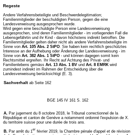
Regeste
Andere Verfahrensbeteiligte und Beschwerdelegitimation;
Familienmitglieder der beschuldigten Person, gegen die eine
Landesverweisung ausgesprochen wurde.
Wird gegen eine beschuldigte Person eine Landesverweisung
ausgesprochen, sind deren Familienmitglieder - im vorliegenden Fall die
Lebensgefährtin und ihr Kind - davon höchstens indirekt betroffen. Die
Familienmitglieder gelten daher nicht als andere Verfahrensbeteiligte im
Sinne von
Art. 105 Abs. 2 StPO
. Sie haben kein rechtlich geschütztes
Interesse an der Aufhebung oder Änderung der Landesverweisung - im
Sinne von
Art. 382 Abs. 1 StPO
- und können dagegen somit kein
Rechtsmittel ergreifen. Ihr Recht auf Achtung des Privat- und
Familienlebens gemäss
Art. 13 Abs. 1 BV
und
Art. 8 EMRK
wird
zumindest indirekt im Rahmen der Entscheidung über die
Landesverweisung berücksichtigt (E. 3).
Sachverhalt
ab Seite 162
BGE 145 IV 161 S. 162
A.
Par jugement du 8 octobre 2018, le Tribunal correctionnel de la
République et canton de Genève a notamment ordonné l'expulsion de X.
du territoire suisse pour une durée de trois ans.
er
B.
Par arrêt du 1
février 2019, la Chambre pénale d'appel et de révision