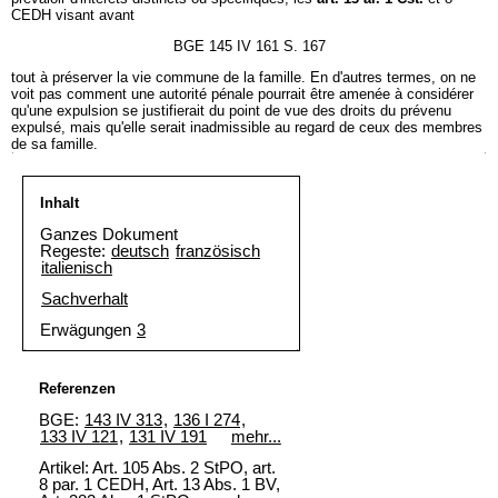
CEDH visant avant
BGE 145 IV 161 S. 167
tout à préserver la vie commune de la famille. En d'autres termes, on ne
voit pas comment une autorité pénale pourrait être amenée à considérer
qu'une expulsion se justifierait du point de vue des droits du prévenu
expulsé, mais qu'elle serait inadmissible au regard de ceux des membres
de sa famille.
Inhalt
Ganzes Dokument
Regeste:
deutsch
französisch
italienisch
Sachverhalt
Erwägungen
3
Referenzen
BGE:
143 IV 313
,
136 I 274
,
133 IV 121
,
131 IV 191
mehr...
Artikel: Art. 105 Abs. 2 StPO, art.
8 par. 1 CEDH, Art. 13 Abs. 1 BV,