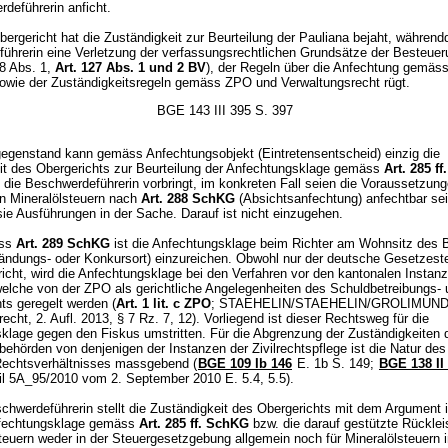
deführerin anficht.
ergericht hat die Zuständigkeit zur Beurteilung der Pauliana bejaht, währen
ührerin eine Verletzung der verfassungsrechtlichen Grundsätze der Besteueru
 8 Abs. 1,
Art. 127 Abs. 1 und 2 BV
), der Regeln über die Anfechtung gemäs
owie der Zuständigkeitsregeln gemäss ZPO und Verwaltungsrecht rügt.
BGE 143 III 395 S. 397
gegenstand kann gemäss Anfechtungsobjekt (Eintretensentscheid) einzig die
it des Obergerichts zur Beurteilung der Anfechtungsklage gemäss
Art. 285 f
 die Beschwerdeführerin vorbringt, im konkreten Fall seien die Voraussetzun
en Mineralölsteuern nach
Art. 288 SchKG
(Absichtsanfechtung) anfechtbar sei
fft sie Ausführungen in der Sache. Darauf ist nicht einzugehen.
ss
Art. 289 SchKG
ist die Anfechtungsklage beim Richter am Wohnsitz des 
ändungs- oder Konkursort) einzureichen. Obwohl nur der deutsche Gesetzest
richt, wird die Anfechtungsklage bei den Verfahren vor den kantonalen Instan
 welche von der ZPO als gerichtliche Angelegenheiten des Schuldbetreibungs-
ts geregelt werden (
Art. 1 lit. c ZPO
; STAEHELIN/STAEHELIN/GROLIMUND
recht, 2. Aufl. 2013, § 7 Rz. 7, 12). Vorliegend ist dieser Rechtsweg für die
klage gegen den Fiskus umstritten. Für die Abgrenzung der Zuständigkeiten 
ehörden von denjenigen der Instanzen der Zivilrechtspflege ist die Natur des
echtsverhältnisses massgebend (
BGE 109 Ib 146
E. 1b S. 149;
BGE 138 II
eil 5A_95/2010 vom 2. September 2010 E. 5.4, 5.5).
chwerdeführerin stellt die Zuständigkeit des Obergerichts mit dem Argument 
nfechtungsklage gemäss
Art. 285 ff. SchKG
bzw. die darauf gestützte Rücklei
teuern weder in der Steuergesetzgebung allgemein noch für Mineralölsteuern 