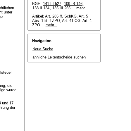
BGE:
141 III 527
,
109 IB 146
,
htlichen
138 II 134
,
135 III 265
mehr...
t unter
Artikel: Art. 285 ff. SchKG, Art. 5
ge
Abs. 1 lit. f ZPO, Art. 41 OG, Art. 1
ZPO
mehr...
Navigation
Neue Suche
ähnliche Leitentscheide suchen
lsteuer
ung, die
olge wurde
4 und 17.
hlung der