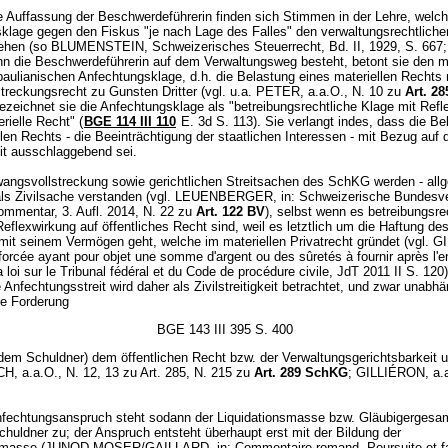
e Auffassung der Beschwerdeführerin finden sich Stimmen in der Lehre, welch
klage gegen den Fiskus "je nach Lage des Falles" den verwaltungsrechtliche
iehen (so BLUMENSTEIN, Schweizerisches Steuerrecht, Bd. II, 1929, S. 667
nn die Beschwerdeführerin auf dem Verwaltungsweg besteht, betont sie den ma
paulianischen Anfechtungsklage, d.h. die Belastung eines materiellen Rechts
treckungsrecht zu Gunsten Dritter (vgl. u.a. PETER, a.a.O., N. 10 zu
Art. 2
ezeichnet sie die Anfechtungsklage als "betreibungsrechtliche Klage mit Refl
rielle Recht" (
BGE 114 III 110
E. 3d S. 113). Sie verlangt indes, dass die Be
len Rechts - die Beeinträchtigung der staatlichen Interessen - mit Bezug auf 
it ausschlaggebend sei.
angsvollstreckung sowie gerichtlichen Streitsachen des SchKG werden - all
- als Zivilsache verstanden (vgl. LEUENBERGER, in: Schweizerische Bundesv
Kommentar, 3. Aufl. 2014, N. 22 zu
Art. 122 BV
), selbst wenn es betreibungsre
eflexwirkung auf öffentliches Recht sind, weil es letztlich um die Haftung de
mit seinem Vermögen geht, welche im materiellen Privatrecht gründet (vgl. 
forcée ayant pour objet une somme d'argent ou des sûretés à fournir après l'e
a loi sur le Tribunal fédéral et du Code de procédure civile, JdT 2011 II S. 120
 Anfechtungsstreit wird daher als Zivilstreitigkeit betrachtet, und zwar unabhä
ie Forderung
BGE 143 III 395 S. 400
dem Schuldner) dem öffentlichen Recht bzw. der Verwaltungsgerichtsbarkeit u
 a.a.O., N. 12, 13 zu Art. 285, N. 215 zu
Art. 289 SchKG
; GILLIÉRON, a.a
nfechtungsanspruch steht sodann der Liquidationsmasse bzw. Gläubigergesam
huldner zu; der Anspruch entsteht überhaupt erst mit der Bildung der
smasse (JUNOD MOSER/GAILLARD, in: Commentaire romand, Poursuite et fail