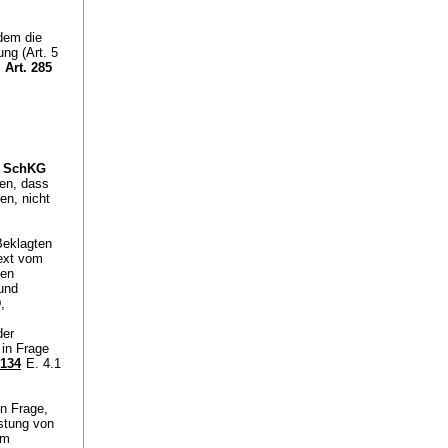
ddem die
ng (Art. 5
s
Art. 285
f. SchKG
gen, dass
en, nicht
Beklagten
ext vom
zen
 und
,
der
 in Frage
 134
E. 4.1
in Frage,
stung von
im