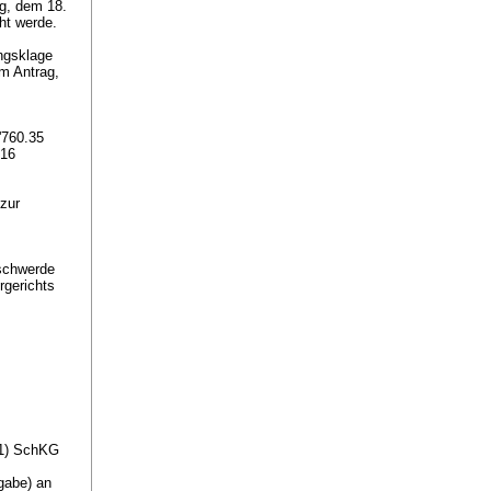
ag, dem 18.
ht werde.
ngsklage
m Antrag,
'760.35
016
zur
eschwerde
rgerichts
31) SchKG
gabe) an