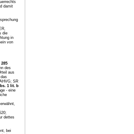
uerrechts
nd damit
htsprechung
ER,
s die
htung in
mein von
. 285
inn des
rteil aus
 das
 (AHVG; SR
bs. 1 lit. b
ge - eine
iche
 erwähnt,
620;
ur dettes
nt, bei