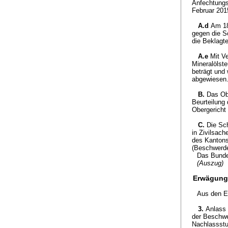
Anfechtungs
Februar 201
A.d
Am 18
gegen die S
die Beklagte
A.e
Mit V
Mineralölst
beträgt und
abgewiesen
B.
Das Ob
Beurteilung
Obergericht 
C.
Die Sc
in Zivilsac
des Kantons
(Beschwerdeg
Das Bunde
(Auszug)
Erwägung
Aus den E
3.
Anlass 
der Beschwe
Nachlassstu