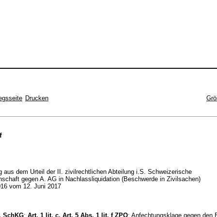
egsseite
Drucken
Grö
f
 aus dem Urteil der II. zivilrechtlichen Abteilung i.S. Schweizerische
schaft gegen A. AG in Nachlassliquidation (Beschwerde in Zivilsachen)
16 vom 12. Juni 2017
ff. SchKG
;
Art. 1 lit. c,
Art. 5 Abs. 1 lit. f ZPO
; Anfechtungsklage gegen den 