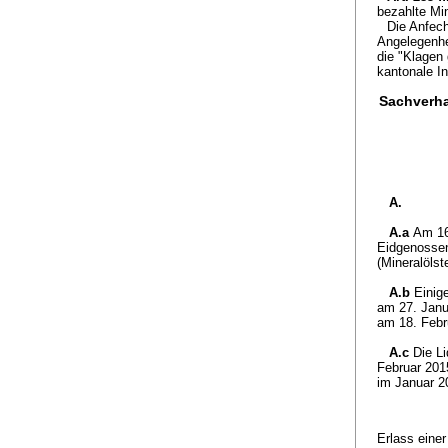
bezahlte Min
Die Anfec
Angelegenhe
die "Klagen
kantonale In
Sachverha
A.
A.a
Am 16
Eidgenossen
(Mineralöls
A.b
Einig
am 27. Janua
am 18. Febr
A.c
Die L
Februar 201
im Januar 2
Erlass eine