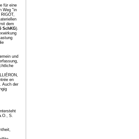
e für eine
n Weg "in
; RIGOT,
teriellen
 mit dem
85 SchKG
).
exwirkung
lastung
die
gemein und
erfassung,
chtliche
s
GILLIÉRON,
ntrée en
). Auch der
ngig
ntersteht
.O., S.
theit,
lite,