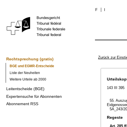
F
I
Zurück zur Einsti
Rechtsprechung (gratis)
BGE und EGMR-Entscheide
Liste der Neuheiten
Urteilskop
Weitere Urteile ab 2000
143 III 395
Leitentscheide (BGE)
Expertensuche für Abonnenten
55. Auszug
Abonnement RSS
Eidgenossen
5A_243/20
Regeste
Art. 285 