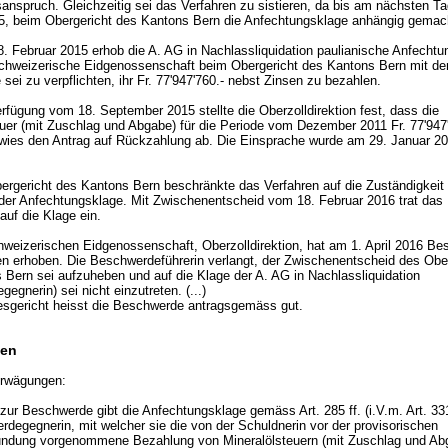
anspruch. Gleichzeitig sei das Verfahren zu sistieren, da bis am nächsten T
5, beim Obergericht des Kantons Bern die Anfechtungsklage anhängig gemac
. Februar 2015 erhob die A. AG in Nachlassliquidation paulianische Anfechtu
chweizerische Eidgenossenschaft beim Obergericht des Kantons Bern mit de
 sei zu verpflichten, ihr Fr. 77'947'760.- nebst Zinsen zu bezahlen.
erfügung vom 18. September 2015 stellte die Oberzolldirektion fest, dass die
euer (mit Zuschlag und Abgabe) für die Periode vom Dezember 2011 Fr. 77'947
 wies den Antrag auf Rückzahlung ab. Die Einsprache wurde am 29. Januar 2
.
ergericht des Kantons Bern beschränkte das Verfahren auf die Zuständigkeit 
 der Anfechtungsklage. Mit Zwischenentscheid vom 18. Februar 2016 trat das
auf die Klage ein.
hweizerischen Eidgenossenschaft, Oberzolldirektion, hat am 1. April 2016 B
hen erhoben. Die Beschwerdeführerin verlangt, der Zwischenentscheid des Obe
 Bern sei aufzuheben und auf die Klage der A. AG in Nachlassliquidation
egnerin) sei nicht einzutreten. (...)
sgericht heisst die Beschwerde antragsgemäss gut.
en
rwägungen:
zur Beschwerde gibt die Anfechtungsklage gemäss Art. 285 ff. (i.V.m. Art. 3
rdegegnerin, mit welcher sie die von der Schuldnerin vor der provisorischen
ndung vorgenommene Bezahlung von Mineralölsteuern (mit Zuschlag und Ab