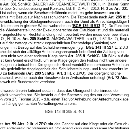
zu
Art. 331 SchKG
; BAUER/HARI/JEANNERET/WÜTHRICH, in: Basler Komm
z über Schuldbetreibung und Konkurs, Bd. II, 2. Aufl. 2010, N. 3 zu
Art. 33
d ist daher, wenn die Beschwerdeführerin meint, es gehe insoweit um ein
ältnis mit Bezug zur Nachlassschuldnerin. Die Tatbestände nach
Art. 285 ff
Verwirklichung der Gläubigerinteressen; auch der Bund als Anfechtungskläger
 Interessen in gleicher Weise wahrnehmen (
BGE 135 III 513
ff.). Da Funktion
ie Wiederherstellung der Exekutionsrechte der Gläubiger ist und die materiel
er angefochtenen Rechtshandlung nicht beurteilt werden muss oder beeinflusst
.O., N. 10 zu
Art. 285 SchKG
; AMONN/WALTHER, a.a.O., § 52 Rz. 2), liegt 
 auf der zwangsvollstreckungsrechtlichen Rechtsfolge (Sanktion) von
ungen mit Bezug auf das Schuldnervermögen (vgl.
BGE 141 III 527
E. 2.3.3 
cheidet sich der allfällige Anfechtungsanspruch betreffend die Zahlung von
euern nicht von einer anderen Klage nach
Art. 285 ff. SchKG
. Mit Blick auf di
ist kein Grund ersichtlich, um eine Klage gegen den Fiskus nicht wie andere
klagen zu betrachten. Die gegen die Beschwerdeführerin erhobene Anfechtun
 als gerichtliche Angelegenheit des Schuldbetreibungs- und Konkursrechts im
 zu behandeln (
Art. 289 SchKG
,
Art. 1 lit. c ZPO
). Der obergerichtliche
tscheid, welcher auch der Beschwerde in Zivilsachen unterliegt (
Art. 72 Abs. 
insoweit mit Bundesrecht vereinbar.
chwerdeführerin kritisiert sodann, dass das Obergericht die Einrede der
gkeit verworfen hat. Sie besteht auf der Sperrwirkung des vor den Verwaltun
en vom 17. Februar 2015 - d.h. einen Tag vor Anhebung der Anfechtungsklage
 - anhängig gemachten Verwaltungsverfahrens.
BGE 143 III 395 S. 401
ss
Art. 59 Abs. 2 lit. d ZPO
tritt das Gericht auf eine Klage oder ein Gesuch
icht anderweitig rechtshängig ist. Vorliegend kann von wirksamer Rechtshängi