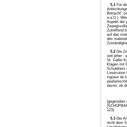
5.1
Für di
Anfechtungs
Betracht" z
a.a.O.). We
Aspekt der 
Zwangsvolls
Zutreffend b
auf das mate
des materiel
Zuständigke
5.2
Die Zw
seit jeher 
St. Galler 
Klagen mit R
Schuldners 
L'exécution 
vigueur de l
paulianische
davon, ob d
(gegenüber 
(SCHÜPBACH,
123).
5.3
Der A
nicht dem Sc
Liquidation