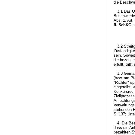
die Beschwer
3.1
Das Ob
Beschwerdef
Abs. 1, Art.
ff. SchKG
s
3.2
Streit
Zuständigke
sein. Soweit
die bezahlt
erfüllt, tri
3.3
Gemä
(bzw. am Pf
"Richter" sp
eingereiht,
Konkursrech
Zivilprozess
Anfechtungs
Verwaltungsb
stehenden R
S. 137; Urt
4.
Die Bes
dass die A
bezahlten S