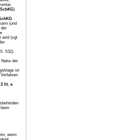
entar,
1 SchKG
).
. SchKG
 kann (und
 der
le
 wird (vgl.
der
S. 532).
e Natur der
gsklage ist
 Verfahren
2 lit. a
gsbehörden
 beim
 ein, wenn
gkeit