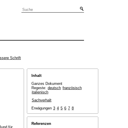
ssere Schrift
Inhalt
Ganzes Dokument
Regeste:
deutsch
französisch
italienisch
Sachverhalt
Erwägungen
3
4
5
6
7
8
Referenzen
Bund für