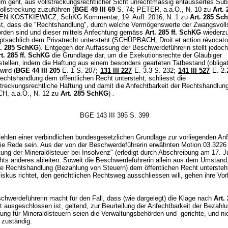
m geht, aus vollstreckungsrechtlicher Sicht unrechtmässig entäussertes Sub
ollstreckung zuzuführen (
BGE 49 III 69
S. 74; PETER, a.a.O., N. 10 zu
Art. 
EN KOSTKIEWICZ, SchKG Kommentar, 19. Aufl. 2016, N. 1 zu
Art. 285 Sc
ist, dass die "Rechtshandlung", durch welche Vermögenswerte der Zwangsvoll
rden sind und dieser mittels Anfechtung gemäss
Art. 285 ff. SchKG
wiederzu
ptsächlich dem Privatrecht untersteht (SCHÜPBACH, Droit et action révocato
t. 285 SchKG
). Entgegen der Auffassung der Beschwerdeführerin stellt jedoch
rt. 285 ff. SchKG
die Grundlage dar, um die Exekutionsrechte der Gläubiger
stellen, indem die Haftung aus einem besonders gearteten Tatbestand (obligat
wird (
BGE 44 III 205
E. 1 S. 207;
131 III 227
E. 3.3 S. 232;
141 III 527
E. 2.
echtshandlung dem öffentlichen Recht untersteht, schliesst die
treckungsrechtliche Haftung und damit die Anfechtbarkeit der Rechtshandlung
, a.a.O., N. 12 zu
Art. 285 SchKG
)
.
BGE 143 III 395 S. 399
hlen einer verbindlichen bundesgesetzlichen Grundlage zur vorliegenden An
die Rede sein. Aus der von der Beschwerdeführerin erwähnten Motion 03.3226
ung der Mineralölsteuer bei Insolvenz" (erledigt durch Abschreibung am 17. J
chts anderes ableiten. Soweit die Beschwerdeführerin allein aus dem Umstand
e Rechtshandlung (Bezahlung von Steuern) dem öffentlichen Recht untersteh
skus richtet, den gerichtlichen Rechtsweg ausschliessen will, gehen ihre Vor
chwerdeführerin macht für den Fall, dass (wie dargelegt) die Klage nach
Art. 
t ausgeschlossen ist, geltend, zur Beurteilung der Anfechtbarkeit der Bezahlu
ung für Mineralölsteuern seien die Verwaltungsbehörden und -gerichte, und ni
e zuständig.