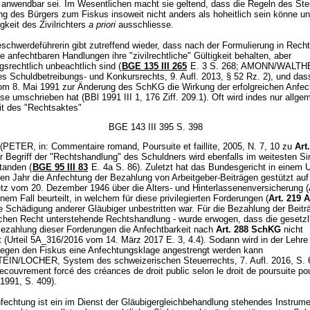
anwendbar sei. Im Wesentlichen macht sie geltend, dass die Regeln des Ste
ng des Bürgers zum Fiskus insoweit nicht anders als hoheitlich sein könne u
gkeit des Zivilrichters
a priori
ausschliesse.
schwerdeführerin gibt zutreffend wieder, dass nach der Formulierung in Rec
e anfechtbaren Handlungen ihre "zivilrechtliche" Gültigkeit behalten, aber
gsrechtlich unbeachtlich sind (
BGE 135 III 265
E. 3 S. 268; AMONN/WALTH
s Schuldbetreibungs- und Konkursrechts, 9. Aufl. 2013, § 52 Rz. 2), und das
om 8. Mai 1991 zur Änderung des SchKG die Wirkung der erfolgreichen Anfec
se umschrieben hat (BBl 1991 III 1, 176 Ziff. 209.1). Oft wird indes nur allge
it des "Rechtsaktes"
BGE 143 III 395 S. 398
(PETER, in: Commentaire romand, Poursuite et faillite, 2005, N. 7, 10 zu
Art
er Begriff der "Rechtshandlung" des Schuldners wird ebenfalls im weitesten S
tanden (
BGE 95 III 83
E. 4a S. 86). Zuletzt hat das Bundesgericht in einem U
en Jahr die Anfechtung der Bezahlung von Arbeitgeber-Beiträgen gestützt auf
z vom 20. Dezember 1946 über die Alters- und Hinterlassenenversicherung
inem Fall beurteilt, in welchem für diese privilegierten Forderungen (
Art. 219 A
ne Schädigung anderer Gläubiger unbestritten war. Für die Bezahlung der Beiträ
ichen Recht unterstehende Rechtshandlung - wurde erwogen, dass die gesetzl
 Bezahlung dieser Forderungen die Anfechtbarkeit nach
Art. 288 SchKG
nicht
t (Urteil 5A_316/2016 vom 14. März 2017 E. 3, 4.4). Sodann wird in der Lehre
egen den Fiskus eine Anfechtungsklage angestrengt werden kann
N/LOCHER, System des schweizerischen Steuerrechts, 7. Aufl. 2016, S. 
couvrement forcé des créances de droit public selon le droit de poursuite po
e, 1991, S. 409).
fechtung ist ein im Dienst der Gläubigergleichbehandlung stehendes Instrume