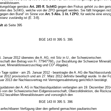
eralölsteuern.
htungsklage gemäss
Art. 285 ff. SchKG
gegen den Fiskus gehört zu den geric
iten des SchKG, welche von der ZPO geregelt werden. Sie fällt hingegen nich
 gegen den Bund" im Sinne von
Art. 5 Abs. 1 lit. f ZPO
, für welche eine einzi
stanz zuständig ist (E. 3-8).
lt
ab Seite 395
BGE 143 III 395 S. 395
. Januar 2012 überwies die A. AG, mit Sitz in U., der Schweizerischen
schaft den Betrag von Fr. 77'947'760.- zur Bezahlung der Schweizer Mineralö
2
teuer, Mineralölsteuerzuschlag und CO
-Abgabe).
e Tage später - am 25. Januar 2012 - beantragte die A. AG die Nachlassstund
r 2012 provisorisch und am 27. März 2012 definitiv bewilligt wurde. In der F
uar 2013 der Nachlassvertrag mit Vermögensabtretung gerichtlich bestätigt.
iquidatoren der A. AG in Nachlassliquidation verlangten am 19. Dezember 201
5 von der Schweizerischen Eidgenossenschaft, Oberzolldirektion, die Rückza
012 bezahlten Mineralölsteuern und vorsorglich den
BGE 143 III 395 S. 396
r anfechtbaren Verfügung über den geltend gemachten paulianischen