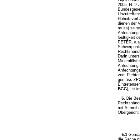
2005, N. 9 
Bundesgeset
Unzutreffen
Hoheitsverh
dienen der 
muss) seine
Anfechtung d
Gültigkeit d
PETER, a.a
Schwerpunkt
Rechtshandl
Darin unters
Mineralölst
Anfechtung 
Anfechtungs
vom Richter
gemäss ZPO
Eintretensen
BGG
), ist 
6.
Die Bes
Rechtshängi
mit Schreib
Obergericht
6.1
Gemä
die Sache n