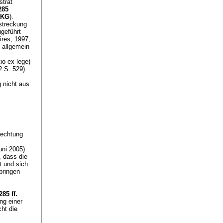
strat
285
hKG
).
streckung
geführt
ires, 1997,
 allgemein
io ex lege)
2 S. 529).
 nicht aus
fechtung
uni 2005)
, dass die
t und sich
bringen
285 ff.
ng einer
cht die