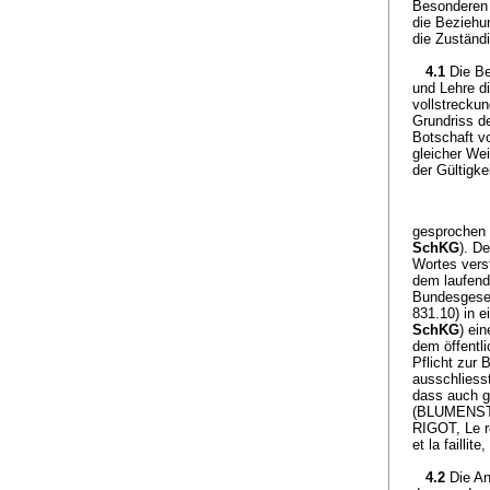
Besonderen 
die Beziehu
die Zuständi
4.1
Die Be
und Lehre di
vollstreckun
Grundriss de
Botschaft v
gleicher Wei
der Gültigke
gesprochen 
SchKG
). D
Wortes vers
dem laufend
Bundesgeset
831.10) in e
SchKG
) ei
dem öffentl
Pflicht zur
ausschliess
dass auch g
(BLUMENSTEI
RIGOT, Le re
et la faillit
4.2
Die An