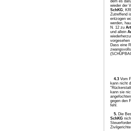
dem es daru
wieder der V
SchKG
; KR
Zutreffend 
entzogen wo
werden, hau
N. 12 zu
Ar
und allein
A
wiederherzu
vorgesehen 
Dass eine R
zwangsvolls
(SCHÜPBACH
4.3
Vom Fe
kann nicht 
"Rückerstatt
kann sie ni
angefochten
gegen den Fi
fehl.
5.
Die Bes
SchKG
nich
Steuerforder
Zivilgericht