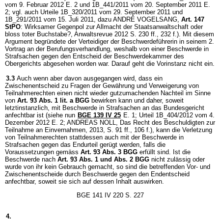
vom 9. Februar 2012 E. 2 und 1B_441/2011 vom 20. September 2011 E.
2; vgl. auch Urteile 1B_320/2011 vom 29. September 2011 und
1B_291/2011 vom 15. Juli 2011, dazu ANDRÉ VOGELSANG,
Art. 147
StPO
: Wirksamer Gegenpol zur Allmacht der Staatsanwaltschaft oder
bloss toter Buchstabe?, Anwaltsrevue 2012 S. 230 ff., 232 f.). Mit diesem
Argument begründete der Verteidiger der Beschwerdeführerin in seinem 2.
Vortrag an der Berufungsverhandlung, weshalb von einer Beschwerde in
Strafsachen gegen den Entscheid der Beschwerdekammer des
Obergerichts abgesehen worden war. Darauf geht die Vorinstanz nicht ein.
3.3
Auch wenn aber davon ausgegangen wird, dass ein
Zwischenentscheid zu Fragen der Gewährung und Verweigerung von
Teilnahmerechten einen nicht wieder gutzumachenden Nachteil im Sinne
von
Art. 93 Abs. 1 lit. a BGG
bewirken kann und daher, soweit
letztinstanzlich, mit Beschwerde in Strafsachen an das Bundesgericht
anfechtbar ist (siehe nun
BGE 139 IV 25
E. 1; Urteil 1B_404/2012 vom 4.
Dezember 2012 E. 2; ANDREAS NOLL, Das Recht des Beschuldigten zur
Teilnahme an Einvernahmen, 2013, S. 91 ff., 106 f.), kann die Verletzung
von Teilnahmerechten stattdessen auch mit der Beschwerde in
Strafsachen gegen das Endurteil gerügt werden, falls die
Voraussetzungen gemäss
Art. 93 Abs. 3 BGG
erfüllt sind. Ist die
Beschwerde nach
Art. 93 Abs. 1 und Abs. 2 BGG
nicht zulässig oder
wurde von ihr kein Gebrauch gemacht, so sind die betreffenden Vor- und
Zwischenentscheide durch Beschwerde gegen den Endentscheid
anfechtbar, soweit sie sich auf dessen Inhalt auswirken.
BGE 141 IV 220 S. 227
4.