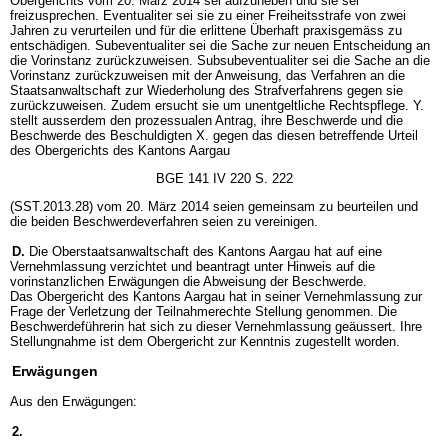
Obergerichts vom 20. März 2014 sei aufzuheben und sie sei
freizusprechen. Eventualiter sei sie zu einer Freiheitsstrafe von zwei
Jahren zu verurteilen und für die erlittene Überhaft praxisgemäss zu
entschädigen. Subeventualiter sei die Sache zur neuen Entscheidung an
die Vorinstanz zurückzuweisen. Subsubeventualiter sei die Sache an die
Vorinstanz zurückzuweisen mit der Anweisung, das Verfahren an die
Staatsanwaltschaft zur Wiederholung des Strafverfahrens gegen sie
zurückzuweisen. Zudem ersucht sie um unentgeltliche Rechtspflege. Y.
stellt ausserdem den prozessualen Antrag, ihre Beschwerde und die
Beschwerde des Beschuldigten X. gegen das diesen betreffende Urteil
des Obergerichts des Kantons Aargau
BGE 141 IV 220 S. 222
(SST.2013.28) vom 20. März 2014 seien gemeinsam zu beurteilen und
die beiden Beschwerdeverfahren seien zu vereinigen.
D.
Die Oberstaatsanwaltschaft des Kantons Aargau hat auf eine
Vernehmlassung verzichtet und beantragt unter Hinweis auf die
vorinstanzlichen Erwägungen die Abweisung der Beschwerde.
Das Obergericht des Kantons Aargau hat in seiner Vernehmlassung zur
Frage der Verletzung der Teilnahmerechte Stellung genommen. Die
Beschwerdeführerin hat sich zu dieser Vernehmlassung geäussert. Ihre
Stellungnahme ist dem Obergericht zur Kenntnis zugestellt worden.
Erwägungen
Aus den Erwägungen:
2.