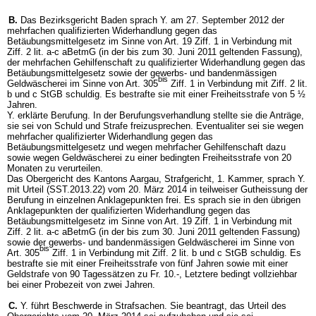
B.
Das Bezirksgericht Baden sprach Y. am 27. September 2012 der
mehrfachen qualifizierten Widerhandlung gegen das
Betäubungsmittelgesetz im Sinne von Art. 19 Ziff. 1 in Verbindung mit
Ziff. 2 lit. a-c aBetmG (in der bis zum 30. Juni 2011 geltenden Fassung),
der mehrfachen Gehilfenschaft zu qualifizierter Widerhandlung gegen das
Betäubungsmittelgesetz sowie der gewerbs- und bandenmässigen
bis
Geldwäscherei im Sinne von Art. 305
Ziff. 1 in Verbindung mit Ziff. 2 lit.
b und c StGB schuldig. Es bestrafte sie mit einer Freiheitsstrafe von 5 ½
Jahren.
Y. erklärte Berufung. In der Berufungsverhandlung stellte sie die Anträge,
sie sei von Schuld und Strafe freizusprechen. Eventualiter sei sie wegen
mehrfacher qualifizierter Widerhandlung gegen das
Betäubungsmittelgesetz und wegen mehrfacher Gehilfenschaft dazu
sowie wegen Geldwäscherei zu einer bedingten Freiheitsstrafe von 20
Monaten zu verurteilen.
Das Obergericht des Kantons Aargau, Strafgericht, 1. Kammer, sprach Y.
mit Urteil (SST.2013.22) vom 20. März 2014 in teilweiser Gutheissung der
Berufung in einzelnen Anklagepunkten frei. Es sprach sie in den übrigen
Anklagepunkten der qualifizierten Widerhandlung gegen das
Betäubungsmittelgesetz im Sinne von Art. 19 Ziff. 1 in Verbindung mit
Ziff. 2 lit. a-c aBetmG (in der bis zum 30. Juni 2011 geltenden Fassung)
sowie der gewerbs- und bandenmässigen Geldwäscherei im Sinne von
bis
Art. 305
Ziff. 1 in Verbindung mit Ziff. 2 lit. b und c StGB schuldig. Es
bestrafte sie mit einer Freiheitsstrafe von fünf Jahren sowie mit einer
Geldstrafe von 90 Tagessätzen zu Fr. 10.-, Letztere bedingt vollziehbar
bei einer Probezeit von zwei Jahren.
C.
Y. führt Beschwerde in Strafsachen. Sie beantragt, das Urteil des