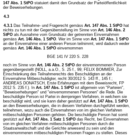
147 Abs. 1 StPO
statuiert damit den Grundsatz der Parteiöffentlichkeit
der Beweiserhebungen.
4.3
4.3.1
Das Teilnahme- und Fragerecht gemäss
Art. 147 Abs. 1 StPO
hat
nichts zu tun mit der Gegenüberstellung im Sinne von
Art. 146 Abs. 2
StPO
als Ausnahme vom Grundsatz der getrennten Einvernahmen
gemäss
Art. 146 Abs. 1 StPO
. Wer im Sinne von
Art. 147 Abs. 1 StPO
an der Einvernahme einer anderen Person teilnimmt, wird dadurch weder
gemäss
Art. 146 Abs. 1 StPO
einvernommen
BGE 141 IV 220 S. 228
noch im Sinne von
Art. 146 Abs. 2 StPO
der einvernommenen Person
gegenübergestellt (NOLL, a.a.O., S. 25 f., 99; FELIX BOMMER, Zur
Einschränkung des Teilnahmerechts des Beschuldigten an der
Einvernahme Mitbeschuldigter, recht 30/2012 S. 143 ff., 145 f.;
ANDREAS DONATSCH, Erste Erfahrungen mit dem Beweisrecht, FP
2012 S. 235 f.). In
Art. 147 Abs. 1 StPO
ist allgemein von "Parteien",
"Beweiserhebungen" und "einvernommenen Personen" die Rede. Die
beschuldigte Person ist Partei in demjenigen Verfahren, in welchem sie
beschuldigt wird, und sie kann daher gestützt auf
Art. 147 Abs. 1 StPO
an den Beweiserhebungen, die in diesem Verfahren durchgeführt werden,
teilnehmen, wozu auch die Einvernahmen von im gleichen Verfahren
mitbeschuldigten Personen gehören. Die beschuldigte Person hat somit
gestützt auf
Art. 147 Abs. 1 Satz 1 StPO
das Recht, bei Einvernahmen
von im gleichen Verfahren mitbeschuldigten Personen durch die
Staatsanwaltschaft und die Gerichte anwesend zu sein und den
einvernommenen mitbeschuldigten Personen Fragen zu stellen. Dieses