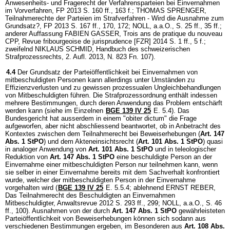
Anwesenheits- und Fragerecht der Verfahrensparteien bei Einvernahmen
im Vorverfahren, FP 2013 S. 160 ff., 163 f.; THOMAS SPRENGER,
Teilnahmerechte der Parteien im Strafverfahren - Wird die Ausnahme zum
Grundsatz?, FP 2013 S. 167 ff., 170, 172; NOLL, a.a.O., S. 25 ff., 35 ff.;
anderer Auffassung FABIEN GASSER, Trois ans de pratique du nouveau
CPP, Revue fribourgeoise de jurisprudence [FZR] 2014 S. 1 ff., 5 f.;
zweifelnd NIKLAUS SCHMID, Handbuch des schweizerischen
Strafprozessrechts, 2. Aufl. 2013, N. 823 Fn. 107).
4.4
Der Grundsatz der Parteiöffentlichkeit bei Einvernahmen von
mitbeschuldigten Personen kann allerdings unter Umständen zu
Effizienzverlusten und zu gewissen prozessualen Ungleichbehandlungen
von Mitbeschuldigten führen. Die Strafprozessordnung enthält indessen
mehrere Bestimmungen, durch deren Anwendung das Problem entschärft
werden kann (siehe im Einzelnen
BGE 139 IV 25
E. 5.4). Das
Bundesgericht hat ausserdem in einem "obiter dictum" die Frage
aufgeworfen, aber nicht abschliessend beantwortet, ob in Anbetracht des
Kontextes zwischen dem Teilnahmerecht bei Beweiserhebungen (
Art. 147
Abs. 1 StPO
) und dem Akteneinsichtsrecht (
Art. 101 Abs. 1 StPO
) quasi
in analoger Anwendung von
Art. 101 Abs. 1 StPO
und in teleologischer
Reduktion von
Art. 147 Abs. 1 StPO
eine beschuldigte Person an der
Einvernahme einer mitbeschuldigten Person nur teilnehmen kann, wenn
sie selber in einer Einvernahme bereits mit dem Sachverhalt konfrontiert
wurde, welcher der mitbeschuldigten Person in der Einvernahme
vorgehalten wird (
BGE 139 IV 25
E. 5.5.4; ablehnend ERNST REBER,
Das Teilnahmerecht des Beschuldigten an Einvernahmen
Mitbeschuldigter, Anwaltsrevue 2012 S. 293 ff., 299; NOLL, a.a.O., S. 46
ff., 100). Ausnahmen von der durch
Art. 147 Abs. 1 StPO
gewährleisteten
Parteiöffentlichkeit von Beweiserhebungen können sich sodann aus
verschiedenen Bestimmungen ergeben, im Besonderen aus
Art. 108 Abs.