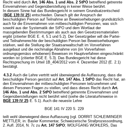
Recht wird durch
Art. 146 Abs. 1 und Abs. 2 StPO
betreffend getrennte
Einvernahmen und Gegenüberstellung in keiner Weise berührt.
In diesem Sinne hat das Bundesgericht in seinem Grundsatzentscheid
(
BGE 139 IV 25
) entschieden. Danach gilt der Anspruch der
beschuldigten Person auf Teilnahme an Beweiserhebungen grundsätzlich
auch für die Einvernahmen von mitbeschuldigten Personen, was sich
sowohl aus der Systematik der StPO und dem Wortlaut der
massgebenden Bestimmungen als auch aus den Gesetzesmaterialien
ergibt (zitierter BGE E. 4, 5.1 und 5.2). Der Gesetzgeber will die Partei-
und Teilnahmerechte der beschuldigten Person bei Beweiserhebungen
stärken, weil die Stellung der Staatsanwaltschaft im Vorverfahren
ausgebaut und die nochmalige Abnahme von (im Vorverfahren
ordnungsgemäss erhobenen) Beweisen im Hauptverfahren eingeschränkt
worden ist (zitierter BGE E. 5.3). Das Bundesgericht hat diese
Rechtsprechung im Urteil 1B_404/2012 vom 4. Dezember 2012 (E. 2.1)
bestätigt.
4.3.2
Auch die Lehre vertritt wohl überwiegend die Auffassung, dass die
beschuldigte Person gestützt auf
Art. 147 Abs. 1 StPO
das Recht hat, an
den Einvernahmen der mitbeschuldigten Personen teilzunehmen und
diesen Personen Fragen zu stellen, und dass dieses Recht durch
Art.
146 Abs. 1 und Abs. 2 StPO
betreffend getrennte Einvernahmen und
Gegenüberstellungen nicht berührt wird (siehe die Literaturhinweise in
BGE 139 IV 25
E. 5.1). Auch die neueste Lehre
BGE 141 IV 220 S. 229
teilt wohl überwiegend diese Auffassung (vgl. DORRIT SCHLEIMINGER
METTLER, in: Basler Kommentar, Schweizerische Strafprozessordnung,
2. Aufl. 2014, N. 7c zu
Art. 147 StPO
; WOLFGANG WOHLERS, Das