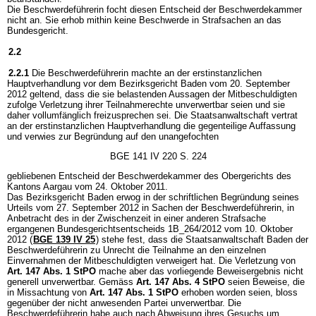
Die Beschwerdeführerin focht diesen Entscheid der Beschwerdekammer
nicht an. Sie erhob mithin keine Beschwerde in Strafsachen an das
Bundesgericht.
2.2
2.2.1
Die Beschwerdeführerin machte an der erstinstanzlichen
Hauptverhandlung vor dem Bezirksgericht Baden vom 20. September
2012 geltend, dass die sie belastenden Aussagen der Mitbeschuldigten
zufolge Verletzung ihrer Teilnahmerechte unverwertbar seien und sie
daher vollumfänglich freizusprechen sei. Die Staatsanwaltschaft vertrat
an der erstinstanzlichen Hauptverhandlung die gegenteilige Auffassung
und verwies zur Begründung auf den unangefochten
BGE 141 IV 220 S. 224
gebliebenen Entscheid der Beschwerdekammer des Obergerichts des
Kantons Aargau vom 24. Oktober 2011.
Das Bezirksgericht Baden erwog in der schriftlichen Begründung seines
Urteils vom 27. September 2012 in Sachen der Beschwerdeführerin, in
Anbetracht des in der Zwischenzeit in einer anderen Strafsache
ergangenen Bundesgerichtsentscheids 1B_264/2012 vom 10. Oktober
2012 (
BGE 139 IV 25
) stehe fest, dass die Staatsanwaltschaft Baden der
Beschwerdeführerin zu Unrecht die Teilnahme an den einzelnen
Einvernahmen der Mitbeschuldigten verweigert hat. Die Verletzung von
Art. 147 Abs. 1 StPO
mache aber das vorliegende Beweisergebnis nicht
generell unverwertbar. Gemäss
Art. 147 Abs. 4 StPO
seien Beweise, die
in Missachtung von
Art. 147 Abs. 1 StPO
erhoben worden seien, bloss
gegenüber der nicht anwesenden Partei unverwertbar. Die
Beschwerdeführerin habe auch nach Abweisung ihres Gesuchs um