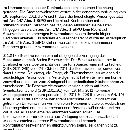
im Rahmen vorgesehener Konfrontationseinvernahmen Rechnung
getragen. Die Staatsanwaltschaft vertrat in der genannten Verfügung vom
19. September 2011 die Ansicht, dass die beschuldigte Person gestützt
auf
Art. 147 Abs. 1 StPO
ein Recht auf Konfrontation mit den
mitbeschuldigten Personen besitzt, deren Aussagen sie belasten.
Hingegen lasse sich aus
Art. 147 Abs. 1 StPO
kein Recht auf
Anwesenheit bei vorherigen Einvernahmen von mitbeschuldigten
Personen ableiten. Ein solches Anwesenheitsrecht würde im Widerspruch
zu
Art. 146 Abs. 1 StPO
stehen, wonach die einzuvernehmenden
Personen getrennt einvernommen werden.
2.1.2
Die Beschwerdeführerin erhob gegen die Verfügung der
Staatsanwaltschaft Baden Beschwerde. Die Beschwerdekammer in
Strafsachen des Obergerichts des Kantons Aargau wies mit Entscheid
(SBK.2011.249) vom 24. Oktober 2011 die Beschwerde ab, soweit sie
darauf eintrat. Sie erwog, die Frage, ob Einvernahmen, an welchen die
beschuldigte Person oder ihr Verteidiger nicht hätten teilnehmen können,
verwertbar seien, sei vom Sachgericht im ordentlichen Strafverfahren zu
entscheiden. Die Beschwerdekammer verwies zudem auf ihren
Grundsatzentscheid (SBK.2011.91) vom 19. Mai 2011 (teilweise
wiedergegeben in: Forum poenale [FP] 2011 S. 208 ff.), wonach
Art. 146
Abs. 1 StPO
für sämtliche Verfahrensabschnitte den Grundsatz der
getrennten Einvernahmen von mehreren Personen statuiere, wodurch die
Unbefangenheit der einzuvernehmenden Person gewährleistet und ein
kollusives Aussageverhalten erschwert werden sollen. Die
Beschwerdekammer erkannte, die Verfügung der Staatsanwaltschaft,
wonach zunächst getrennte Einvernahmen und hernach
Konfrontationseinvernahmen durchzuführen seien, sei daher nicht zu
beanstanden.