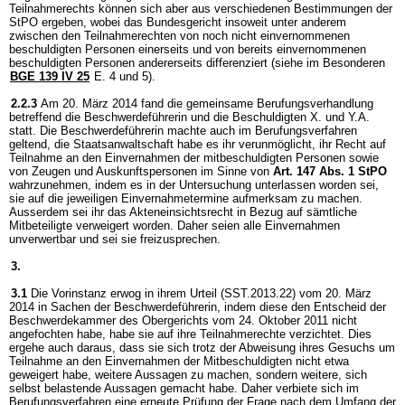
Teilnahmerechts können sich aber aus verschiedenen Bestimmungen der
StPO ergeben, wobei das Bundesgericht insoweit unter anderem
zwischen den Teilnahmerechten von noch nicht einvernommenen
beschuldigten Personen einerseits und von bereits einvernommenen
beschuldigten Personen andererseits differenziert (siehe im Besonderen
BGE 139 IV 25
E. 4 und 5).
2.2.3
Am 20. März 2014 fand die gemeinsame Berufungsverhandlung
betreffend die Beschwerdeführerin und die Beschuldigten X. und Y.A.
statt. Die Beschwerdeführerin machte auch im Berufungsverfahren
geltend, die Staatsanwaltschaft habe es ihr verunmöglicht, ihr Recht auf
Teilnahme an den Einvernahmen der mitbeschuldigten Personen sowie
von Zeugen und Auskunftspersonen im Sinne von
Art. 147 Abs. 1 StPO
wahrzunehmen, indem es in der Untersuchung unterlassen worden sei,
sie auf die jeweiligen Einvernahmetermine aufmerksam zu machen.
Ausserdem sei ihr das Akteneinsichtsrecht in Bezug auf sämtliche
Mitbeteiligte verweigert worden. Daher seien alle Einvernahmen
unverwertbar und sei sie freizusprechen.
3.
3.1
Die Vorinstanz erwog in ihrem Urteil (SST.2013.22) vom 20. März
2014 in Sachen der Beschwerdeführerin, indem diese den Entscheid der
Beschwerdekammer des Obergerichts vom 24. Oktober 2011 nicht
angefochten habe, habe sie auf ihre Teilnahmerechte verzichtet. Dies
ergehe auch daraus, dass sie sich trotz der Abweisung ihres Gesuchs um
Teilnahme an den Einvernahmen der Mitbeschuldigten nicht etwa
geweigert habe, weitere Aussagen zu machen, sondern weitere, sich
selbst belastende Aussagen gemacht habe. Daher verbiete sich im
Berufungsverfahren eine erneute Prüfung der Frage nach dem Umfang der