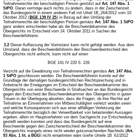
Teilnahmerechte der beschuldigten Person gestützt auf
Art. 147 Abs. 1
StPO
. Daran vermöge auch nichts zu ändern, dass in der Zwischenzeit
das Bundesgericht in einem anderen Fall mit Urteil 1B_264/2012 vom 10.
Oktober 2012 (
BGE 139 IV 25
) in Bezug auf den Umfang der
Teilnahmerechte der beschuldigten Person gemäss
Art. 147 Abs. 1 StPO
ganz anders entschieden habe als die Beschwerdekammer des
Obergerichts im Entscheid vom 24. Oktober 2011 in Sachen der
Beschwerdeführerin.
3.2
Dieser Auffassung der Vorinstanz kann nicht gefolgt werden. Aus dem
Umstand, dass die Beschwerdeführerin den Beschwerdeentscheid des
Obergerichts nicht anfocht, kann nicht auf einen
BGE 141 IV 220 S. 226
Verzicht auf die Gewährung von Teilnahmerechten gemäss
Art. 147 Abs.
1 StPO
geschlossen werden. Die Beschwerdeführerin konnte auf der
Grundlage der damaligen bundesgerichtlichen Rechtsprechung und in
Anbetracht der Erwägungen im Entscheid der Beschwerdekammer des
Obergerichts von einer Beschwerde in Strafsachen an das Bundesgericht
gegen den Entscheid der Beschwerdekammer des Obergerichts in guten
Treuen in der Überlegung absehen, dass die Fragen, ob ihre Rechte auf
Teilnahme an Einvernahmen von Mitbeschuldigten verletzt worden seien
und welche Konsequenzen sich aus einer allfälligen Verletzung der
Teilnahmerechte bezüglich der Verwertbarkeit von belastenden Aussagen
ergeben, allein im Hauptverfahren vor dem Sachgericht zur Entscheidung
gestellt werden konnten und dass das Bundesgericht auf eine
Beschwerde gegen den Zwischenentscheid der Beschwerdekammer des
Obergerichts mangels eines nicht wieder gutzumachenden Nachteils (
Art.
93 Abs. 1 lit. a BGG
) nicht eingetreten wäre (siehe Urteile 1B_61/2012