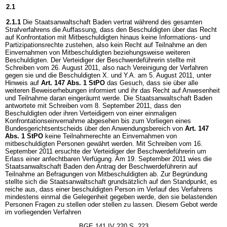
2.1
2.1.1
Die Staatsanwaltschaft Baden vertrat während des gesamten
Strafverfahrens die Auffassung, dass den Beschuldigten über das Recht
auf Konfrontation mit Mitbeschuldigten hinaus keine Informations- und
Partizipationsrechte zustehen, also kein Recht auf Teilnahme an den
Einvernahmen von Mitbeschuldigten beziehungsweise weiteren
Beschuldigten. Der Verteidiger der Beschwerdeführerin stellte mit
Schreiben vom 26. August 2011, also nach Vereinigung der Verfahren
gegen sie und die Beschuldigten X. und Y.A. am 5. August 2011, unter
Hinweis auf
Art. 147 Abs. 1 StPO
das Gesuch, dass sie über alle
weiteren Beweiserhebungen informiert und ihr das Recht auf Anwesenheit
und Teilnahme daran eingeräumt werde. Die Staatsanwaltschaft Baden
antwortete mit Schreiben vom 8. September 2011, dass den
Beschuldigten oder ihren Verteidigern von einer einmaligen
Konfrontationseinvernahme abgesehen bis zum Vorliegen eines
Bundesgerichtsentscheids über den Anwendungsbereich von
Art. 147
Abs. 1 StPO
keine Teilnahmerechte an Einvernahmen von
mitbeschuldigten Personen gewährt werden. Mit Schreiben vom 16.
September 2011 ersuchte der Verteidiger der Beschwerdeführerin um
Erlass einer anfechtbaren Verfügung. Am 19. September 2011 wies die
Staatsanwaltschaft Baden den Antrag der Beschwerdeführerin auf
Teilnahme an Befragungen von Mitbeschuldigten ab. Zur Begründung
stellte sich die Staatsanwaltschaft grundsätzlich auf den Standpunkt, es
reiche aus, dass einer beschuldigten Person im Verlauf des Verfahrens
mindestens einmal die Gelegenheit gegeben werde, den sie belastenden
Personen Fragen zu stellen oder stellen zu lassen. Diesem Gebot werde
im vorliegenden Verfahren
BGE 141 IV 220 S. 223