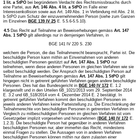
1 lit. a StPO
bei begründetem Verdacht des Rechtsmissbrauchs durch
eine Partei, aus
Art. 146 Abs. 4 lit. a StPO
im Falle einer
Interessenkollision sowie aus Art. 149 Abs. 1 in Verbindung mit Abs. 2 lit.
b StPO zum Schutz der einzuvernehmenden Person (siehe zum Ganzen
im Einzelnen
BGE 139 IV 25
E. 5.5.6-5.5.10).
4.5
Das Recht auf Teilnahme an Beweiserhebungen gemäss
Art. 147
Abs. 1 StPO
gilt allerdings nur in demjenigen Verfahren, in
BGE 141 IV 220 S. 230
welchem die Person, die das Teilnahmerecht beansprucht, Partei ist. Die
beschuldigte Person kann mithin an Einvernahmen von anderen
beschuldigten Personen gestützt auf
Art. 147 Abs. 1 StPO
nur
teilnehmen, wenn diese anderen Personen im gleichen Verfahren wie sie
selbst beschuldigt werden. Der Anspruch der beschuldigten Person auf
Teilnahme an Beweiserhebungen gemäss
Art. 147 Abs. 1 StPO
gilt
hingegen nicht in getrennt geführten Verfahren gegen andere beschuldigte
Personen. Dies hat das Bundesgericht in
BGE 140 IV 172
E. 1.2
klargestellt und in den Urteilen 6B_1021/2013 vom 29. September 2014
E. 3.2 und 6B_518/2014 vom 4. Dezember 2014 E. 2 bestätigt. In
getrennt geführten Verfahren kommt den beschuldigten Personen im
jeweils anderen Verfahren keine Parteistellung zu. Die Einschränkung der
Teilnahmerechte von beschuldigten Personen in getrennten Verfahren im
Vergleich zu mitbeschuldigten Personen im gleichen Verfahren ist vom
Gesetzgeber implizit vorgesehen und hinzunehmen (
BGE 140 IV 172
E.
1.2.3). Die beschuldigte Person hat gegenüber in anderen Verfahren
beschuldigten Personen nur, aber immerhin das Recht, mindestens
einmal Fragen zu stellen. Die Aussagen von in anderen Verfahren
beschuldigten Personen können mithin nur dann zulasten einer