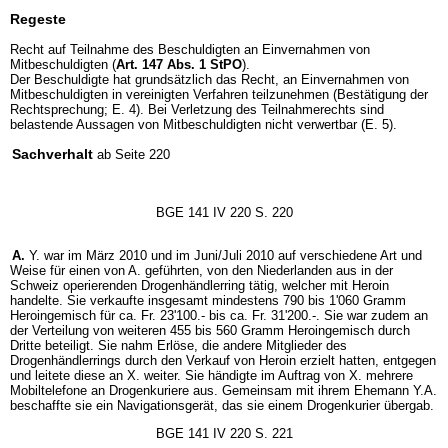
Regeste
Recht auf Teilnahme des Beschuldigten an Einvernahmen von
Mitbeschuldigten (
Art. 147 Abs. 1 StPO
).
Der Beschuldigte hat grundsätzlich das Recht, an Einvernahmen von
Mitbeschuldigten in vereinigten Verfahren teilzunehmen (Bestätigung der
Rechtsprechung; E. 4). Bei Verletzung des Teilnahmerechts sind
belastende Aussagen von Mitbeschuldigten nicht verwertbar (E. 5).
Sachverhalt
ab Seite 220
BGE 141 IV 220 S. 220
A.
Y. war im März 2010 und im Juni/Juli 2010 auf verschiedene Art und
Weise für einen von A. geführten, von den Niederlanden aus in der
Schweiz operierenden Drogenhändlerring tätig, welcher mit Heroin
handelte. Sie verkaufte insgesamt mindestens 790 bis 1'060 Gramm
Heroingemisch für ca. Fr. 23'100.- bis ca. Fr. 31'200.-. Sie war zudem an
der Verteilung von weiteren 455 bis 560 Gramm Heroingemisch durch
Dritte beteiligt. Sie nahm Erlöse, die andere Mitglieder des
Drogenhändlerrings durch den Verkauf von Heroin erzielt hatten, entgegen
und leitete diese an X. weiter. Sie händigte im Auftrag von X. mehrere
Mobiltelefone an Drogenkuriere aus. Gemeinsam mit ihrem Ehemann Y.A.
beschaffte sie ein Navigationsgerät, das sie einem Drogenkurier übergab.
BGE 141 IV 220 S. 221