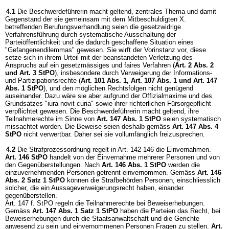
4.1
Die Beschwerdeführerin macht geltend, zentrales Thema und damit
Gegenstand der sie gemeinsam mit dem Mitbeschuldigten X.
betreffenden Berufungsverhandlung seien die gesetzwidrige
Verfahrensführung durch systematische Ausschaltung der
Parteiöffentlichkeit und die dadurch geschaffene Situation eines
"Gefangenendilemmas" gewesen. Sie wirft der Vorinstanz vor, diese
setze sich in ihrem Urteil mit der beanstandeten Verletzung des
Anspruchs auf ein gesetzmässiges und faires Verfahren (
Art. 2 Abs. 2
und
Art. 3 StPO
), insbesondere durch Verweigerung der Informations-
und Partizipationsrechte (
Art. 101 Abs. 1,
Art. 107 Abs. 1 und
Art. 147
Abs. 1 StPO
), und den möglichen Rechtsfolgen nicht genügend
auseinander. Dazu wäre sie aber aufgrund der Offizialmaxime und des
Grundsatzes "iura novit curia" sowie ihrer richterlichen Fürsorgepflicht
verpflichtet gewesen. Die Beschwerdeführerin macht geltend, ihre
Teilnahmerechte im Sinne von
Art. 147 Abs. 1 StPO
seien systematisch
missachtet worden. Die Beweise seien deshalb gemäss
Art. 147 Abs. 4
StPO
nicht verwertbar. Daher sei sie vollumfänglich freizusprechen.
4.2
Die Strafprozessordnung regelt in Art. 142-146 die Einvernahmen.
Art. 146 StPO
handelt von der Einvernahme mehrerer Personen und von
den Gegenüberstellungen. Nach
Art. 146 Abs. 1 StPO
werden die
einzuvernehmenden Personen getrennt einvernommen. Gemäss
Art. 146
Abs. 2 Satz 1 StPO
können die Strafbehörden Personen, einschliesslich
solcher, die ein Aussageverweigerungsrecht haben, einander
gegenüberstellen.
Art. 147 f. StPO regeln die Teilnahmerechte bei Beweiserhebungen.
Gemäss
Art. 147 Abs. 1 Satz 1 StPO
haben die Parteien das Recht, bei
Beweiserhebungen durch die Staatsanwaltschaft und die Gerichte
anwesend zu sein und einvernommenen Personen Fragen zu stellen.
Art.