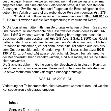
beschuldigten Person verwertet werden, wenn diese wenigstens einmal
angemessene und hinreichende Gelegenheit hatte, die sie belastenden
Aussagen in Zweifel zu ziehen und Fragen an die Beschuldigten in den
getrennten Verfahren zu stellen, wobei diese Personen gemäss
Art. 178
lit. f StPO
als Auskunftspersonen einzuvernehmen sind (
BGE 140 IV 172
E. 1.3 mit Hinweisen auf die Rechtsprechung zum früheren Recht).
5.
Die Vorinstanz hätte mithin im Berufungsverfahren prüfen müssen, ob
und inwiefern Teilnahmerechte der Beschwerdeführerin gemäss
Art. 147
Abs. 1 StPO
verletzt wurden. Diese Prüfung hätte ergeben, dass die
Beschwerdeführerin gestützt auf
Art. 147 Abs. 1 Satz 1 StPO
das Recht
hatte, an den Einvernahmen der im gleichen Verfahren mitbeschuldigten
Personen teilzunehmen, es sei denn, dass eine Teilnahme aus den aus
dem Gesetz resultierenden Gründen (vgl. E. 4 hievor; siehe dazu
BGE
139 IV 25
E. 5.4 und 5.5) ausser Betracht fiel. Soweit Teilnahmerechte
der Beschwerdeführerin verletzt wurden, sind Aussagen, die sie belasten,
nicht verwertbar.
Die Sache ist daher in Gutheissung der Beschwerde in diesem Punkt an
die Vorinstanz zurückzuweisen. Diese wird prüfen, welche zulasten der
Beschwerdeführerin berücksichtigten Aussagen zufolge
BGE 141 IV 220 S. 231
Verletzung der Teilnahmerechte nicht verwertet werden dürfen und welche
Konsequenzen sich daraus ergeben.
Inhalt
Ganzes Dokument