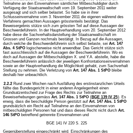
Teilnahme an den Einvernahmen sämtlicher Mitbeschuldigter durch
Verfügung der Staatsanwaltschaft vom 19. September 2011 weiter
ausgesagt und sich selber belastet. So habe sie in ihrer
Schlusseinvernahme vom 3. November 2011 die eigenen während des
Verfahrens gemachten Aussagen grösstenteils bestätigt. Das
Beweisergebnis stütze sich zum grössten Teil auf diese Aussagen der
Beschwerdeführerin. In der Hauptverhandlung vom 20. September 2012
habe diese die Sachverhaltsdarstellung der Staatsanwaltschaft im
Grossen und Ganzen nochmals bestätigt. In Bezug auf die Aussagen,
durch welche die Beschwerdeführerin sich selbst belaste, sei
Art. 147
Abs. 4 StPO
logischerweise nicht anwendbar. Das Gericht stütze sich
fast ausschliesslich auf die Aussagen der Beschwerdeführerin. Wo es
doch auf Aussagen der Mitbeschuldigten X. und Y.A. abstelle, habe die
Beschwerdeführerin anlässlich der jeweiligen Konfrontationseinvernahmen
sowie an der Hauptverhandlung die Möglichkeit gehabt, zum Sachverhalt
Stellung zu nehmen. Die Verletzung von
Art. 147 Abs. 1 StPO
bleibe
deshalb hier unbeachtlich.
2.2.2
Rund zwei Wochen nach Ausfällung des erstinstanzlichen Urteils
fällte das Bundesgericht in einer anderen Angelegenheit einen
Grundsatzentscheid zur Frage des Rechts zur Teilnahme an
Beweiserhebungen gemäss
Art. 147 Abs. 1 StPO
(
BGE 139 IV 25
). Es
erwog, dass die beschuldigte Person gestützt auf
Art. 147 Abs. 1 StPO
grundsätzlich ein Recht auf Teilnahme an den Einvernahmen von
mitbeschuldigten Personen hat und dass dieses Recht nicht durch
Art.
146 StPO
betreffend getrennte Einvernahmen und
BGE 141 IV 220 S. 225
Gegenüberstellung eingeschränkt wird. Einschränkungen des