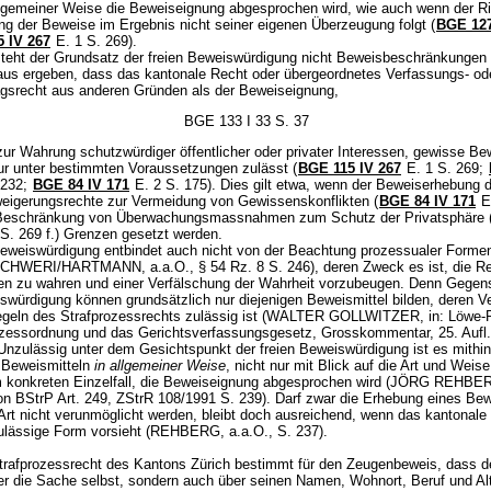
llgemeiner Weise die Beweiseignung abgesprochen wird, wie auch wenn der Ri
ng der Beweise im Ergebnis nicht seiner eigenen Überzeugung folgt (
BGE 127
 IV 267
E. 1 S. 269).
teht der Grundsatz der freien Beweiswürdigung nicht Beweisbeschränkungen
raus ergeben, dass das kantonale Recht oder übergeordnetes Verfassungs- od
agsrecht aus anderen Gründen als der Beweiseignung,
BGE 133 I 33 S. 37
ur Wahrung schutzwürdiger öffentlicher oder privater Interessen, gewisse Be
nur unter bestimmten Voraussetzungen zulässt (
BGE 115 IV 267
E. 1 S. 269;
 232;
BGE 84 IV 171
E. 2 S. 175). Dies gilt etwa, wenn der Beweiserhebung 
eigerungsrechte zur Vermeidung von Gewissenskonflikten (
BGE 84 IV 171
E.
 Beschränkung von Überwachungsmassnahmen zum Schutz der Privatsphäre 
S. 269 f.) Grenzen gesetzt werden.
Beweiswürdigung entbindet auch nicht von der Beachtung prozessualer Forme
HWERI/HARTMANN, a.a.O., § 54 Rz. 8 S. 246), deren Zweck es ist, die R
en zu wahren und einer Verfälschung der Wahrheit vorzubeugen. Denn Gegen
iswürdigung können grundsätzlich nur diejenigen Beweismittel bilden, deren V
geln des Strafprozessrechts zulässig ist (WALTER GOLLWITZER, in: Löwe-
ozessordnung und das Gerichtsverfassungsgesetz, Grosskommentar, 25. Aufl.
 Unzulässig unter dem Gesichtspunkt der freien Beweiswürdigung ist es mithin
 Beweismitteln
in allgemeiner Weise
, nicht nur mit Blick auf die Art und Weise
 konkreten Einzelfall, die Beweiseignung abgesprochen wird (JÖRG REHBE
on BStrP Art. 249, ZStrR 108/1991 S. 239). Darf zwar die Erhebung eines Be
Art nicht verunmöglicht werden, bleibt doch ausreichend, wenn das kantonale
lässige Form vorsieht (REHBERG, a.a.O., S. 237).
trafprozessrecht des Kantons Zürich bestimmt für den Zeugenbeweis, dass d
ber die Sache selbst, sondern auch über seinen Namen, Wohnort, Beruf und Al