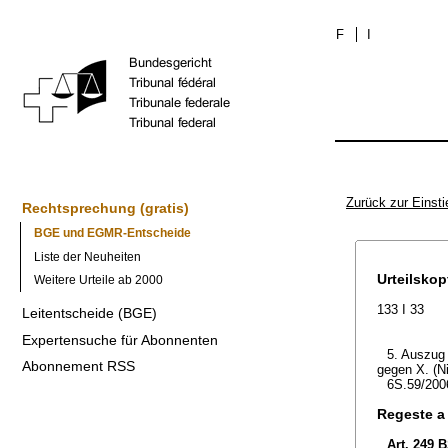
F
I
Zurück zur Einsti
Rechtsprechung (gratis)
BGE und EGMR-Entscheide
Liste der Neuheiten
Urteilskop
Weitere Urteile ab 2000
133 I 33
Leitentscheide (BGE)
Expertensuche für Abonnenten
5. Auszug 
Abonnement RSS
gegen X. (N
6S.59/200
Regeste a
Art. 249 