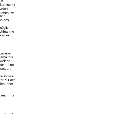
 in
kustischer
orden,
rdegegner
lich
on des
öglich -
ichtnahme
dass es
egenüber
erhältnis
 welche
nur schon
rsetzen.
verstosse
ht nur der
icht aber
ericht für