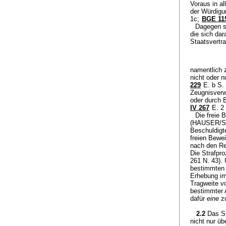
Voraus in a
der Würdigu
1c;
BGE 115
Dagegen s
die sich da
Staatsvertr
namentlich z
nicht oder 
229
E. b S.
Zeugnisverw
oder durch
IV 267
E. 2 
Die freie 
(HAUSER/SC
Beschuldigt
freien Bewe
nach den Re
Die Strafpr
261 N. 43).
bestimmten
Erhebung im
Tragweite v
bestimmter 
dafür
eine
zu
2.2
Das S
nicht nur ü