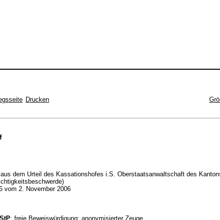
egsseite
Drucken
Grö
f
aus dem Urteil des Kassationshofes i.S. Oberstaatsanwaltschaft des Kanton
ichtigkeitsbeschwerde)
6 vom 2. November 2006
BStP
; freie Beweiswürdigung; anonymisierter Zeuge.