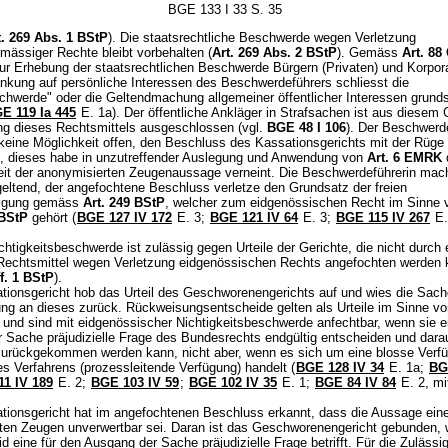
BGE 133 I 33 S. 35
t. 269 Abs. 1 BStP
). Die staatsrechtliche Beschwerde wegen Verletzung
mässiger Rechte bleibt vorbehalten (
Art. 269 Abs. 2 BStP
). Gemäss
Art. 88
ur Erhebung der staatsrechtlichen Beschwerde Bürgern (Privaten) und Korpor
nkung auf persönliche Interessen des Beschwerdeführers schliesst die
chwerde" oder die Geltendmachung allgemeiner öffentlicher Interessen grunds
E 119 Ia 445
E. 1a). Der öffentliche Ankläger in Strafsachen ist aus diesem
ung dieses Rechtsmittels ausgeschlossen (vgl.
BGE 48 I 106
). Der Beschwerde
 keine Möglichkeit offen, den Beschluss des Kassationsgerichts mit der Rüge
, dieses habe in unzutreffender Auslegung und Anwendung von
Art. 6 EMRK
eit der anonymisierten Zeugenaussage verneint. Die Beschwerdeführerin mac
geltend, der angefochtene Beschluss verletze den Grundsatz der freien
igung gemäss
Art. 249 BStP
, welcher zum eidgenössischen Recht im Sinne
 BStP
gehört (
BGE 127 IV 172
E. 3;
BGE 121 IV 64
E. 3;
BGE 115 IV 267
E.
chtigkeitsbeschwerde ist zulässig gegen Urteile der Gerichte, die nicht durch 
Rechtsmittel wegen Verletzung eidgenössischen Rechts angefochten werden
ff. 1 BStP
).
tionsgericht hob das Urteil des Geschworenengerichts auf und wies die Sach
ung an dieses zurück. Rückweisungsentscheide gelten als Urteile im Sinne v
und sind mit eidgenössischer Nichtigkeitsbeschwerde anfechtbar, wenn sie e
 Sache präjudizielle Frage des Bundesrechts endgültig entscheiden und darau
zurückgekommen werden kann, nicht aber, wenn es sich um eine blosse Verf
s Verfahrens (prozessleitende Verfügung) handelt (
BGE 128 IV 34
E. 1a;
BG
1 IV 189
E. 2;
BGE 103 IV 59
;
BGE 102 IV 35
E. 1;
BGE 84 IV 84
E. 2, mi
tionsgericht hat im angefochtenen Beschluss erkannt, dass die Aussage ein
ten Zeugen unverwertbar sei. Daran ist das Geschworenengericht gebunden,
d eine für den Ausgang der Sache präjudizielle Frage betrifft. Für die Zulässig