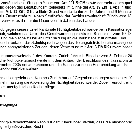
r vorsätzlichen Tötung im Sinne von
Art. 111 StGB
sowie der mehrfachen quali
ng gegen das Betäubungsmittelgesetz im Sinne der Art. 19 Ziff. 1 Abs. 4 und 
mit
Art. 19 Ziff. 2 lit. a BetmG
und verurteilte ihn zu 14 Jahren und 9 Monate
als Zusatzstrafe zu einem Strafbefehl der Bezirksanwaltschaft Zürich vom 18
r verwies es ihn für die Dauer von 15 Jahren des Landes.
hob gegen dieses Urteil kantonale Nichtigkeitsbeschwerde beim Kassationsger
ich, welches das Urteil des Geschworenengerichts mit Beschluss vom 19. 
 und die Sache zu neuer Entscheidung an die Vorinstanz zurückwies. Das
ericht befand, der Schuldspruch wegen des Tötungsdelikts beruhe massgebe
nes anonymisierten Zeugen, deren Verwertung mit
Art. 6 EMRK
unvereinbar s
erstaatsanwaltschaft des Kantons Zürich führt mit Eingabe vom 3. Februar 2
che Nichtigkeitsbeschwerde mit dem Antrag, der Beschluss des Kassationsge
ember 2005 sei aufzuheben und die Sache zur neuen Entscheidung an das
ericht zurückzuweisen.
ssationsgericht des Kantons Zürich hat auf Gegenbemerkungen verzichtet. X
ernehmlassung die Abweisung der Nichtigkeitsbeschwerde. Zudem ersucht er 
er unentgeltlichen Rechtspflege.
en
rwägungen:
chtigkeitsbeschwerde kann nur damit begründet werden, dass die angefochte
g eidgenössisches Recht