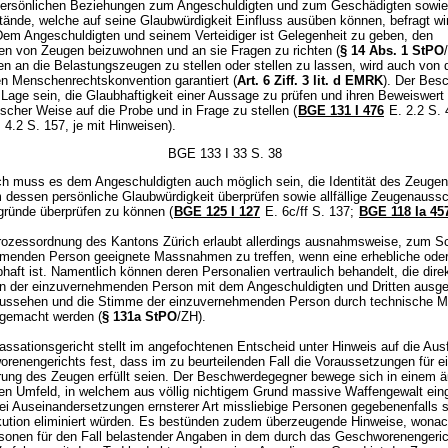
persönlichen Beziehungen zum Angeschuldigten und zum Geschädigten sowie
ände, welche auf seine Glaubwürdigkeit Einfluss ausüben können, befragt wir
Dem Angeschuldigten und seinem Verteidiger ist Gelegenheit zu geben, den
n von Zeugen beizuwohnen und an sie Fragen zu richten (
§ 14 Abs. 1 StPO
en an die Belastungszeugen zu stellen oder stellen zu lassen, wird auch von 
n Menschenrechtskonvention garantiert (
Art. 6 Ziff. 3 lit. d EMRK
). Der Besc
Lage sein, die Glaubhaftigkeit einer Aussage zu prüfen und ihren Beweiswert 
ischer Weise auf die Probe und in Frage zu stellen (
BGE 131 I 476
E. 2.2 S.
 4.2 S. 157, je mit Hinweisen).
BGE 133 I 33 S. 38
ch muss es dem Angeschuldigten auch möglich sein, die Identität des Zeugen
m dessen persönliche Glaubwürdigkeit überprüfen sowie allfällige Zeugenauss
ründe überprüfen zu können (
BGE 125 I 127
E. 6c/ff S. 137;
BGE 118 Ia 45
prozessordnung des Kantons Zürich erlaubt allerdings ausnahmsweise, zum S
menden Person geeignete Massnahmen zu treffen, wenn eine erhebliche oder 
haft ist. Namentlich können deren Personalien vertraulich behandelt, die dire
on der einzuvernehmenden Person mit dem Angeschuldigten und Dritten ausg
ussehen und die Stimme der einzuvernehmenden Person durch technische Mi
 gemacht werden (
§ 131a StPO
/ZH).
ssationsgericht stellt im angefochtenen Entscheid unter Hinweis auf die Au
renengerichts fest, dass im zu beurteilenden Fall die Voraussetzungen für e
ung des Zeugen erfüllt seien. Der Beschwerdegegner bewege sich in einem ä
ten Umfeld, in welchem aus völlig nichtigem Grund massive Waffengewalt ein
ei Auseinandersetzungen ernsterer Art missliebige Personen gegebenenfalls s
kution eliminiert würden. Es bestünden zudem überzeugende Hinweise, wona
onen für den Fall belastender Angaben in dem durch das Geschworenengeric