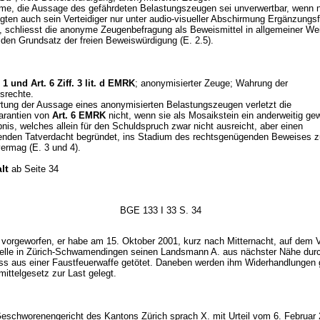
me, die Aussage des gefährdeten Belastungszeugen sei unverwertbar, wenn
gten auch sein Verteidiger nur unter audio-visueller Abschirmung Ergänzungs
n, schliesst die anonyme Zeugenbefragung als Beweismittel in allgemeiner We
 den Grundsatz der freien Beweiswürdigung (E. 2.5).
f. 1 und
Art. 6 Ziff. 3 lit. d EMRK
; anonymisierter Zeuge; Wahrung der
srechte.
tung der Aussage eines anonymisierten Belastungszeugen verletzt die
arantien von
Art. 6 EMRK
nicht, wenn sie als Mosaikstein ein anderweitig g
is, welches allein für den Schuldspruch zwar nicht ausreicht, aber einen
nden Tatverdacht begründet, ins Stadium des rechtsgenügenden Beweises z
vermag (E. 3 und 4).
lt
ab Seite 34
BGE 133 I 33 S. 34
 vorgeworfen, er habe am 15. Oktober 2001, kurz nach Mitternacht, auf dem V
telle in Zürich-Schwamendingen seinen Landsmann A. aus nächster Nähe dur
s aus einer Faustfeuerwaffe getötet. Daneben werden ihm Widerhandlungen
ittelgesetz zur Last gelegt.
eschworenengericht des Kantons Zürich sprach X. mit Urteil vom 6. Februar