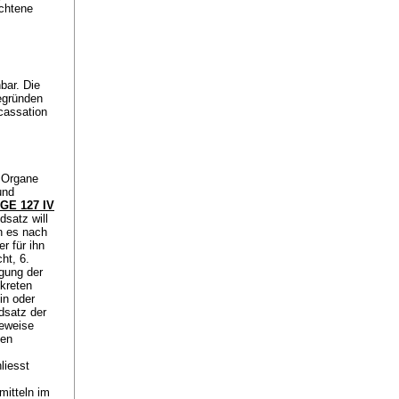
ochtene
bar. Die
egründen
cassation
 Organe
und
GE 127 IV
dsatz will
nn es nach
r für ihn
ht, 6.
igung der
kreten
in oder
dsatz der
Beweise
den
liesst
itteln im