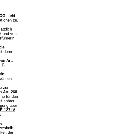
 OG
steht
ationen zu.
ätzlich
 Grund von
führerin
die
ht denn
 von
Art.
 1).
ein
 können
e zur
on
Art. 268
ine für den
f später
ügung über
E 123 IV
t
es
 weshalb
keit der