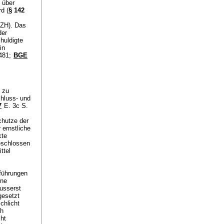
 über
d (
§ 142
/ZH). Das
der
huldigte
in
 481;
BGE
 zu
chluss- und
7
E. 3c S.
chutze der
ernstliche
kte
eschlossen
ttel
sführungen
ine
usserst
gesetzt
chlicht
ch
ht