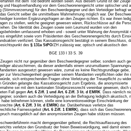
 Verfahren mit dem Tod bedroht worden seien. Aus diesem Grund ist der Zeuge
g und Hauptverhandlung vor dem Geschworenengericht unter optischer und a
 (Stimmverzerrung) für den Beschwerdegegner und den Verteidiger befragt w
 das Gericht selber die unmittelbare Wahrnehmung möglich war. Der Beschwe
rteidiger konnten Ergänzungsfragen an den Zeugen richten. Es war ihnen ledig
ragen zu stellen, welche geeignet gewesen wären, Rückschlüsse auf die Pers
iehen. Die Identität des Zeugen sowie sein Leumund wurden von den
gsbehörden umfassend erhoben und - soweit unter Wahrung der Anonymität m
ess eingeführt sowie vom Präsidenten des Geschworenengerichts durch Eins
ndsakten verifiziert. Das Kassationsgericht bestätigt in seinem Beschluss, 
Gesichtspunkt des
§ 131a StPO
/ZH zulässig war, optisch und akustisch den
BGE 133 I 33 S. 39
 Zeugen nicht nur gegenüber dem Beschwerdegegner selber, sondern auch g
eidiger abzuschirmen, da dieser andernfalls einem unzumutbaren Spannungsv
andanten ausgesetzt gewesen wäre, zumal es keine Rechtsgrundlage gebe,
iger zur Verschwiegenheit gegenüber seinem Mandanten verpflichten oder ihn 
 würde, sich entsprechenden Fragen ohne Verletzung der Treuepflicht zu wide
n Gründen gelangte das Kassationsgericht zum Ergebnis, die anonymisierte
rnahme sei mit dem kantonalen Strafprozessrecht vereinbar gewesen, doch 
reten Fall gegen
Art. 6 Ziff. 1 und
Art. 6 Ziff. 3 lit. d EMRK
. Dass nämlich nic
egner, sondern auch die Verteidigung an der Befragung lediglich akustisch, n
ll habe teilnehmen können, stelle eine konventionswidrige Einschränkung der
srechte (
Art. 6 Ziff. 3 lit. d EMRK
) dar. Darüberhinaus verletze das
rechtliche Fairnessgebot (
Art. 6 Ziff. 1 EMRK
), dass sich das Geschworeneng
pruch massgeblich auf den anonymisierten Zeugen habe stützen müssen.
eschwerdeführerin macht demgegenüber geltend, die Rechtsauffassung des
erichts verletze den Grundsatz der freien Beweiswürdigung, weil damit einem