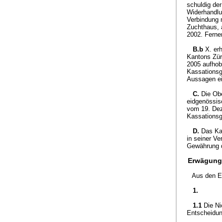
schuldig de
Widerhandlu
Verbindung 
Zuchthaus, 
2002. Ferne
B.b
X. er
Kantons Zür
2005 aufhob
Kassationsg
Aussagen ei
C.
Die Ob
eidgenössis
vom 19. Dez
Kassationsg
D.
Das Ka
in seiner V
Gewährung d
Erwägung
Aus den E
1.
1.1
Die Ni
Entscheidun