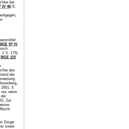
chter bei
 IV 46
E.
 entgegen,
er
weismittel
BGE 97 IV
durch
 2 S. 175)
(
BGE 115
n
echte des
stand der
erwertung
Rosenberg,
 2001, §
 nur, wenn
 der
RG, Zur
weises
 Recht
er Zeuge
ter sowie