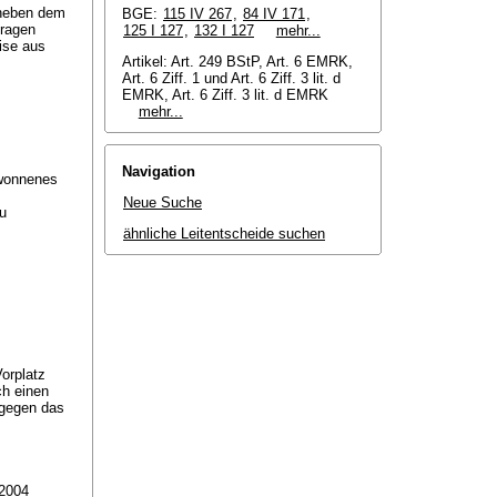
 neben dem
BGE:
115 IV 267
,
84 IV 171
,
fragen
125 I 127
,
132 I 127
mehr...
ise aus
Artikel: Art. 249 BStP, Art. 6 EMRK,
Art. 6 Ziff. 1 und
Art. 6 Ziff. 3 lit. d
EMRK
, Art. 6 Ziff. 3 lit. d EMRK
mehr...
Navigation
ewonnenes
Neue Suche
u
ähnliche Leitentscheide suchen
orplatz
ch einen
 gegen das
 2004