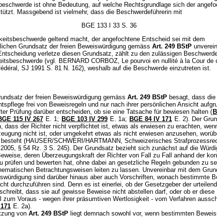
sbeschwerde ist ohne Bedeutung, auf welche Rechtsgrundlage sich der angef
tützt. Massgebend ist vielmehr, dass die Beschwerdeführerin mit
BGE 133 I 33 S. 36
igkeitsbeschwerde geltend macht, der angefochtene Entscheid sei mit dem
lichen Grundsatz der freien Beweiswürdigung gemäss
Art. 249 BStP
unverein
Entscheidung verletze diesen Grundsatz, zählt zu den zulässigen Beschwerd
keitsbeschwerde (vgl. BERNARD CORBOZ, Le pourvoi en nullité à la Cour de 
fédéral, SJ 1991 S. 81 N. 162), weshalb auf die Beschwerde einzutreten ist.
rundsatz der freien Beweiswürdigung gemäss
Art. 249 BStP
besagt, dass die
htspflege frei von Beweisregeln und nur nach ihrer persönlichen Ansicht aufgr
ter Prüfung darüber entscheiden, ob sie eine Tatsache für bewiesen halten (
B
BGE 115 IV 267
E. 1;
BGE 103 IV 299
E. 1a;
BGE 84 IV 171
E. 2). Der Grun
n, dass der Richter nicht verpflichtet ist, etwas als erwiesen zu erachten, we
zeugung nicht ist, oder umgekehrt etwas als nicht erwiesen anzusehen, worübe
el besteht (HAUSER/SCHWERI/HARTMANN, Schweizerisches Strafprozessrec
 2005, § 54 Rz. 3 S. 245). Der Grundsatz bezieht sich zunächst auf die Würd
eweise, deren Überzeugungskraft der Richter von Fall zu Fall anhand der kon
 prüfen und bewerten hat, ohne dabei an gesetzliche Regeln gebunden zu se
hematischen Betrachtungsweisen leiten zu lassen. Unvereinbar mit dem Grun
iswürdigung sind darüber hinaus aber auch Vorschriften, wonach bestimmte 
cht durchzuführen sind. Denn es ist einerlei, ob der Gesetzgeber der urteilen
chreibt, dass sie auf gewisse Beweise nicht abstellen darf, oder ob er diese
l zum Voraus - wegen ihrer präsumtiven Wertlosigkeit - vom Verfahren aussch
 171
E. 2a).
etzung von
Art. 249 BStP
liegt demnach sowohl vor, wenn bestimmten Beweism