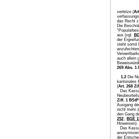
verletze (
Ar
verfassungs
das Recht z
Die Beschrä
"Popularbes
aus (vgl.
BG
der Ergreif
steht somit
anzufechten
Verwertbark
auch allein 
Beweiswürd
269 Abs. 1
1.2
Die Ni
kantonales 
(
Art. 268 Zi
Das Kassa
Neubeurteil
Ziff. 1 BStP
Ausgang der
nicht mehr 
den Gang de
252
;
BGE 11
Hinweisen).
Das Kassa
anonymisier
der Entschei