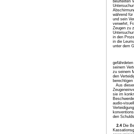
beurteilten
Untersuchun
Abschirmung
während für
und sein Ve
verwehrt, F
Zeugen zu z
Untersuchun
in den Proz
in die Leumu
unter dem 
gefährdeten
seinem Vert
zu seinem M
den Verteid
berechtigen
Aus diese
Zeugeneinve
sie im konk
Beschwerdeg
audio-visue
Verteidigung
konventions
den Schulds
2.4
Die B
Kassationsg