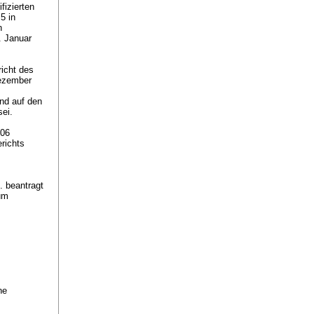
fizierten
5 in
n
. Januar
icht des
Dezember
nd auf den
ei.
006
richts
. beantragt
um
ne