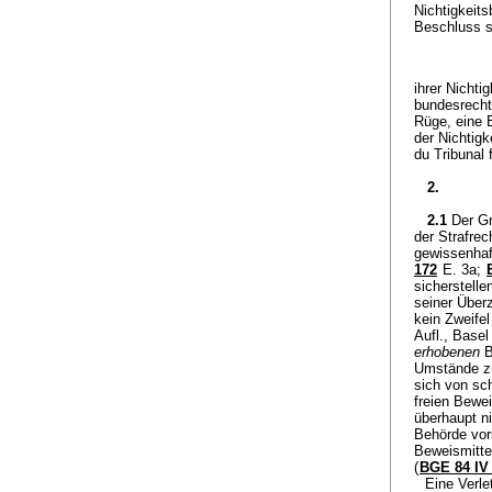
Nichtigkeit
Beschluss s
ihrer Nicht
bundesrecht
Rüge, eine 
der Nichtig
du Tribunal 
2.
2.1
Der G
der Strafrec
gewissenhaf
172
E. 3a;
sicherstelle
seiner Über
kein Zweif
Aufl., Basel
erhobenen
B
Umstände zu
sich von sc
freien Bewe
überhaupt ni
Behörde vors
Beweismitte
(
BGE 84 IV
Eine Verl