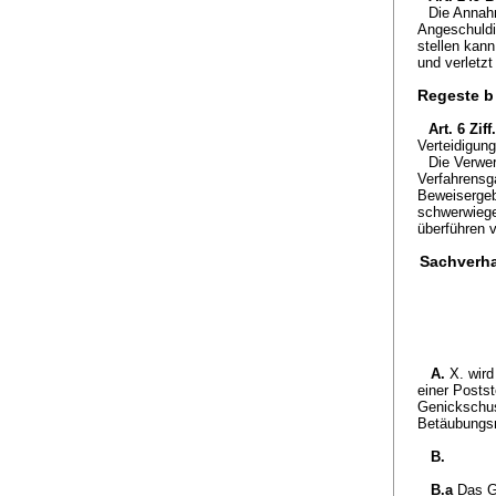
Die Annah
Angeschuldi
stellen kan
und verletzt
Regeste b
Art. 6 Zif
Verteidigung
Die Verwer
Verfahrensg
Beweisergebn
schwerwiege
überführen 
Sachverha
A.
X. wird
einer Posts
Genickschus
Betäubungsm
B.
B.a
Das G