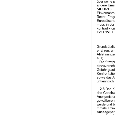
über seine 
andere Umst
StPO
/ZH). 
Einvernahme
Recht, Frag
Europäische
muss in der 
kontradiktor
129 I 151
E.
Grundsätzli
erfahren, u
Ablehnungsg
461).
Die Straf
einzuverneh
Gefahr glaub
Konfrontati
sowie das A
unkenntlich
2.3
Das Ka
des Geschwo
Anonymisier
gewaltberei
werde und b
mittels Exe
Aussagepers