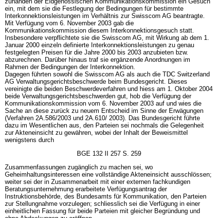
zuhanden der Eidgenössischen Kommunikationskommission ein Gesuch
ein, mit dem sie die Festlegung der Bedingungen für bestimmte
Interkonnektionsleistungen im Verhältnis zur Swisscom AG beantragte.
Mit Verfügung vom 6. November 2003 gab die
Kommunikationskommission diesem Interkonnektionsgesuch statt.
Insbesondere verpflichtete sie die Swisscom AG, mit Wirkung ab dem 1.
Januar 2000 einzeln definierte Interkonnektionsleistungen zu genau
festgelegten Preisen für die Jahre 2000 bis 2003 anzubieten bzw.
abzurechnen. Darüber hinaus traf sie ergänzende Anordnungen im
Rahmen der Bedingungen der Interkonnektion.
Dagegen führten sowohl die Swisscom AG als auch die TDC Switzerland
AG Verwaltungsgerichtsbeschwerde beim Bundesgericht. Dieses
vereinigte die beiden Beschwerdeverfahren und hiess am 1. Oktober 2004
beide Verwaltungsgerichtsbeschwerden gut, hob die Verfügung der
Kommunikationskommission vom 6. November 2003 auf und wies die
Sache an diese zurück zu neuem Entscheid im Sinne der Erwägungen
(Verfahren 2A.586/2003 und 2A.610/ 2003). Das Bundesgericht führte
dazu im Wesentlichen aus, den Parteien sei nochmals die Gelegenheit
zur Akteneinsicht zu gewähren, wobei der Inhalt der Beweismittel
wenigstens durch
BGE 132 II 257 S. 259
Zusammenfassungen zugänglich zu machen sei, wo
Geheimhaltungsinteressen eine vollständige Akteneinsicht ausschlössen;
weiter sei der in Zusammenarbeit mit einer externen fachkundigen
Beratungsunternehmung erarbeitete Verfügungsantrag der
Instruktionsbehörde, des Bundesamts für Kommunikation, den Parteien
zur Stellungnahme vorzulegen; schliesslich sei die Verfügung in einer
einheitlichen Fassung für beide Parteien mit gleicher Begründung und