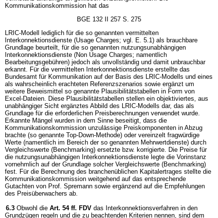
Kommunikationskommission hat das
BGE 132 II 257 S. 275
LRIC-Modell lediglich für die so genannten vermittelten
Interkonnektionsdienste (Usage Charges; vgl. E. 5.1) als brauchbare
Grundlage beurteilt, für die so genannten nutzungsunabhängigen
Interkonnektionsdienste (Non Usage Charges; namentlich
Bearbeitungsgebühren) jedoch als unvollständig und damit unbrauchbar
erkannt. Für die vermittelten Interkonnektionsdienste erstellte das
Bundesamt für Kommunikation auf der Basis des LRIC-Modells und eines
als wahrscheinlich erachteten Referenzszenarios sowie ergänzt um
weitere Beweismittel so genannte Plausibilitätstabellen in Form von
Excel-Dateien. Diese Plausibilitätstabellen stellen ein objektiviertes, aus
unabhängiger Sicht ergänztes Abbild des LRIC-Modells dar, das als
Grundlage für die erforderlichen Preisberechnungen verwendet wurde.
Erkannte Mängel wurden in dem Sinne beseitigt, dass die
Kommunikationskommission unzulässige Preiskomponenten in Abzug
brachte (so genannte Top-Down-Methode) oder vereinzelt fragwürdige
Werte (namentlich im Bereich der so genannten Mehrwertdienste) durch
Vergleichswerte (Benchmarking) ersetzte bzw. korrigierte. Die Preise für
die nutzungsunabhängigen Interkonnektionsdienste legte die Vorinstanz
vornehmlich auf der Grundlage solcher Vergleichswerte (Benchmarking)
fest. Für die Berechnung des branchenüblichen Kapitalertrages stellte die
Kommunikationskommission weitgehend auf das entsprechende
Gutachten von Prof. Spremann sowie ergänzend auf die Empfehlungen
des Preisüberwachers ab.
6.3
Obwohl die
Art. 54 ff. FDV
das Interkonnektionsverfahren in den
Grundzügen regeln und die zu beachtenden Kriterien nennen, sind dem