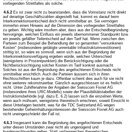
vorliegenden Streitfalles als solche.
4.6.2
Es ist zwar nicht zu beanstanden, dass die Vorinstanz nicht direkt
auf derartige Geschäftszahlen abgestellt hat, kommt es darauf beim
Interkonnektionsentscheid doch nicht unmittelbar an. Sie vermögen
immerhin einen Hinweis auf die Dimension des vorliegenden Streitfalles
zu geben. Wichtig wäre insofern aber, dass aus der Entscheidbegründung
hervorginge, welchen Einfluss ein jeweils übernommener Standpunkt bzw.
ein jeweils gefällter Teilentscheid auf den Tarif hat. Wenn zwischen den
Parteien zum Beispiel die Behandlung der so genannten "versunkenen
Kosten" (insbesondere getätigte unrentable Infrastrukturinvestitionen)
strittig ist, so wäre es sinnvoll, wenn sich aus der Begründung der
Interkonnektionsverfügung ergeben würde, welchen Unterschied
(wenigstens in Prozentpunkten) die Berücksichtigung oder die
Nichtberücksichtigung solcher Kosten im Tarif konkret ausmacht.
Solches ist aus der Begründung des angefochtenen Entscheids nicht
unmittelbar ersichtlich. Auch die Parteien äussern sich in ihren
Rechtsschriften kaum je dazu. Offenbar scheint dies auch für sie nicht
ohne weiteres rekonstruierbar. Gänzlich ausgeschlossen ist es freilich
nicht. Unter Zuhilfenahme der Angaben der Swisscom Fixnet AG
(insbesondere ihres LRIC-Modells) sowie der Plausibilitätstabellen der
Instruktionsbehörde (vgl. dazu E. 6.2) lassen sich die einzelnen Werte,
wenn auch mühsam, wenigstens theoretisch errechnen, soweit Einsicht in
diese Unterlagen besteht, was für die TDC Switzerland AG wegen
bestehender Geheimhaltungsinteressen der Swisscom Fixnet AG auch
nicht uneingeschränkt der Fall ist.
4.6.3
Insgesamt kann die Begründung des angefochtenen Entscheids
unter diesen Umständen zwar nicht als ungenügend und
bundesrechtswidrig gelten. Statt umfangreichen theoretischen