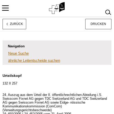
ZURÜCK
DRUCKEN
Rechtsprechung
Français
Italiano
Navigation
Neue Suche
ähnliche Leitentscheide suchen
Urteilskopf
132 II 257
24. Auszug aus dem Urteil der II. öffentlichrechtlichen Abteilung i.S.
Swisscom Fixnet AG gegen TDC Switzerland AG und TDC Switzerland
AG gegen Swisscom Fixnet AG sowie Eidge- nössische
Kommunikationskommission (ComCom)
(Verwaltungsgerichtsbeschwerde)
2A.450/2005 / 2A.452/2005 vom 21. April 2006