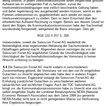
wenig sinnvoll, in jedem Interkonnektionsstreit einen vergleichbar grossen
Aufwand wie im vorliegenden Fall zu betreiben, zumal die
Interkonnektionsbedingungen eine zeitlich beschränkte Geltung haben
und daher regelmässig neu ausgehandelt werden müssen, womit es den
Parteien unbenommen ist, gegebenenfalls auch wieder ein neues
Interkonnektionsgesuch zu stellen. Dem ist beim Entscheid über den
erforderlichen Aufwand Rechnung zu tragen. Bereits aus diesem Grund ist
damit den Rügen, die Kommunikationskommission habe den Sachverhalt
unvollständig festgestellt, weitgehend die Basis entzogen. Dies gilt
BGE 132 II 257 S. 269
insbesondere, soweit die Swisscom Fixnet AG wiederholt die
Notwendigkeit einer ergänzenden Abklärung der Sachumstände in
Detailfragen geltend macht. Abgesehen davon vermögen die von der
Swisscom Fixnet AG angeführten Gründe die Unvollständigkeit oder
Unrichtigkeit der Sachverhaltsfeststellungen der Vorinstanz in keiner
Hinsicht schlüssig zu belegen.
4.4
Die Swisscom Fixnet AG macht sodann in verschiedenem
Zusammenhang geltend, die Vorinstanz sei von den von ihr eingeholten
Gutachten zu Unrecht abgewichen oder hätte dies in anderen Fragen
auch tun müssen. Ergänzend verlangt die Swisscom Fixnet AG die
Einholung zusätzlicher Gutachten zu verschiedenen weiteren
tatsächlichen und rechtlichen Fragen. Auch die TDC Switzerland AG
bringt vor, die Kommunikationskommission habe zu Unrecht eine von ihr
selbst eingeholte Studie der Londoner Beratungsfirma NERA (National
Economic Research Associates) aus dem Jahre 1999 (so genannte
NERA-Studie) nicht bzw. in nicht genügendem Masse zur Verifizierung
ihrer Ergebnisse beigezogen.