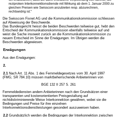
reziproken Interkonnektionsdienste mit Wirkung ab dem 1. Januar 2000 zu
gleichen Preisen wie Swisscom anzubieten resp. abzurechnen,
rechtswidrig ist."
Die Swisscom Fixnet AG und die Kommunikationskommission schliessen
auf Abweisung der Beschwerde.
Das Bundesgericht heisst die beiden Beschwerden teilweise gut, hebt den
Entscheid der Kommunikationskommission ebenfalls teilweise auf und
weist die Sache insoweit zurück an die Kommunikationskommission zu
neuem Entscheid im Sinne der Erwägungen. Im Übrigen werden die
Beschwerden abgewiesen.
Erwägungen
Aus den Erwägungen:
2.
2.1
Nach Art. 11 Abs. 1 des Fernmeldegesetzes vom 30. April 1997
(FMG; SR 784.10) müssen marktbeherrschende Anbieterinnen von
BGE 132 II 257 S. 261
Fernmeldediensten andern Anbieterinnen nach den Grundsätzen einer
transparenten und kostenorientierten Preisgestaltung auf
nichtdiskriminierende Weise Interkonnektion gewähren, wobei sie die
Bedingungen und Preise für ihre einzelnen
Interkonnektionsdienstleistungen gesondert auszuweisen haben.
2.2
Grundsätzlich werden die Bedingungen der Interkonnektion zwischen