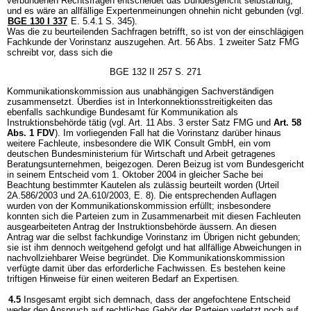
verbundenen Rechtsfragen entscheidet das Bundesgericht selbständig,
und es wäre an allfällige Expertenmeinungen ohnehin nicht gebunden (vgl.
BGE 130 I 337
E. 5.4.1 S. 345).
Was die zu beurteilenden Sachfragen betrifft, so ist von der einschlägigen
Fachkunde der Vorinstanz auszugehen. Art. 56 Abs. 1 zweiter Satz FMG
schreibt vor, dass sich die
BGE 132 II 257 S. 271
Kommunikationskommission aus unabhängigen Sachverständigen
zusammensetzt. Überdies ist in Interkonnektionsstreitigkeiten das
ebenfalls sachkundige Bundesamt für Kommunikation als
Instruktionsbehörde tätig (vgl. Art. 11 Abs. 3 erster Satz FMG und
Art. 58
Abs. 1 FDV
). Im vorliegenden Fall hat die Vorinstanz darüber hinaus
weitere Fachleute, insbesondere die WIK Consult GmbH, ein vom
deutschen Bundesministerium für Wirtschaft und Arbeit getragenes
Beratungsunternehmen, beigezogen. Deren Beizug ist vom Bundesgericht
in seinem Entscheid vom 1. Oktober 2004 in gleicher Sache bei
Beachtung bestimmter Kautelen als zulässig beurteilt worden (Urteil
2A.586/2003 und 2A.610/2003, E. 8). Die entsprechenden Auflagen
wurden von der Kommunikationskommission erfüllt; insbesondere
konnten sich die Parteien zum in Zusammenarbeit mit diesen Fachleuten
ausgearbeiteten Antrag der Instruktionsbehörde äussern. An diesen
Antrag war die selbst fachkundige Vorinstanz im Übrigen nicht gebunden;
sie ist ihm dennoch weitgehend gefolgt und hat allfällige Abweichungen in
nachvollziehbarer Weise begründet. Die Kommunikationskommission
verfügte damit über das erforderliche Fachwissen. Es bestehen keine
triftigen Hinweise für einen weiteren Bedarf an Expertisen.
4.5
Insgesamt ergibt sich demnach, dass der angefochtene Entscheid
weder den Anspruch auf rechtliches Gehör der Parteien verletzt noch auf