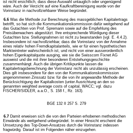
ist nicht ersichtlich, dass diese Auswahl untauglich oder ungenügend
wäre. Auch der Verzicht auf eine Kaufkraftbereinigung wurde von der
Vorinstanz in nachvollziehbarer Weise begründet.
6.6
Was die Methode zur Berechnung des massgeblichen Kapitalertrags
betrifft, so hat sich die Kommunikationskommission dafür weitgehend auf
das Gutachten von Prof. Spremann sowie auf die Empfehlung des
Preisüberwachers abgestützt. Ihre entsprechende Würdigung dieser
Gutachten bzw. Stellungnahmen ist nicht zu beanstanden (vgl. E. 4.4.2).
Insbesondere ist nachvollziehbar, dass die Vorinstanz von der Annahme
eines relativ hohen Fremdkapitalanteils, wie er für einen hypothetischen
Markteintreter wahrscheinlich ist, und nicht von einer ausserordentlich
hohen Eigenkapitalquote ausging, wie sie die Swisscom Fixnet AG
ausweist und die mit ihrer besonderen Entstehungsgeschichte
zusammenhängt. Auch die übrigen Kritikpunkte lassen die
Kapitalertragsberechnung der Vorinstanz nicht als unzulässig erscheinen.
Dies gilt insbesondere für den von der Kommunikationskommission
angenommenen Zinssatz bzw. für die von ihr angewandte Methode der
Berücksichtigung der Kapitalkosten (unter Ausrichtung an den so
genannten weighted average costs of capital, WACC; vgl. dazu
FISCHER/SIDLER, a.a.O., S. 158 f., Rz. 163).
BGE 132 II 257 S. 279
6.7
Damit erweisen sich die von den Parteien erhobenen methodischen
Einwände als weitgehend unbegründet. In einer Hinsicht erscheint die
Umsetzung des Top-Down-Ansatzes durch die Vorinstanz indessen
fragwürdig. Darauf ist im Folgenden näher einzugehen.