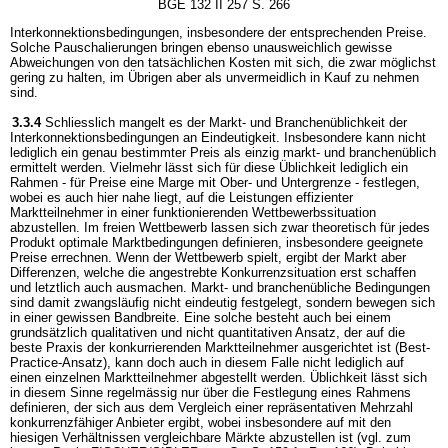
BGE 132 II 257 S. 266
Interkonnektionsbedingungen, insbesondere der entsprechenden Preise.
Solche Pauschalierungen bringen ebenso unausweichlich gewisse
Abweichungen von den tatsächlichen Kosten mit sich, die zwar möglichst
gering zu halten, im Übrigen aber als unvermeidlich in Kauf zu nehmen
sind.
3.3.4
Schliesslich mangelt es der Markt- und Branchenüblichkeit der
Interkonnektionsbedingungen an Eindeutigkeit. Insbesondere kann nicht
lediglich ein genau bestimmter Preis als einzig markt- und branchenüblich
ermittelt werden. Vielmehr lässt sich für diese Üblichkeit lediglich ein
Rahmen - für Preise eine Marge mit Ober- und Untergrenze - festlegen,
wobei es auch hier nahe liegt, auf die Leistungen effizienter
Marktteilnehmer in einer funktionierenden Wettbewerbssituation
abzustellen. Im freien Wettbewerb lassen sich zwar theoretisch für jedes
Produkt optimale Marktbedingungen definieren, insbesondere geeignete
Preise errechnen. Wenn der Wettbewerb spielt, ergibt der Markt aber
Differenzen, welche die angestrebte Konkurrenzsituation erst schaffen
und letztlich auch ausmachen. Markt- und branchenübliche Bedingungen
sind damit zwangsläufig nicht eindeutig festgelegt, sondern bewegen sich
in einer gewissen Bandbreite. Eine solche besteht auch bei einem
grundsätzlich qualitativen und nicht quantitativen Ansatz, der auf die
beste Praxis der konkurrierenden Marktteilnehmer ausgerichtet ist (Best-
Practice-Ansatz), kann doch auch in diesem Falle nicht lediglich auf
einen einzelnen Marktteilnehmer abgestellt werden. Üblichkeit lässt sich
in diesem Sinne regelmässig nur über die Festlegung eines Rahmens
definieren, der sich aus dem Vergleich einer repräsentativen Mehrzahl
konkurrenzfähiger Anbieter ergibt, wobei insbesondere auf mit den
hiesigen Verhältnissen vergleichbare Märkte abzustellen ist (vgl. zum