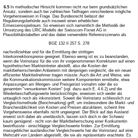
6.5
In methodischer Hinsicht kommen nicht nur beim grundsätzlichen
Ansatz, sondern auch bei zahlreichen Teilfragen verschiedene mögliche
Vorgehensweisen in Frage. Das Bundesrecht belässt der
Regulierungsbehörde auch insoweit einen erheblichen
Ermessensspielraum. So erweisen sich namentlich die Methodik der
Umsetzung des LRIC-Modells der Swisscom Fixnet AG in
Plausibilitätstabellen und das dabei verwendete Referenzszenario als
BGE 132 II 257 S. 278
nachvollziehbar und für die Ermittlung der strittigen
Interkonnektionspreise geeignet. Ebenso wenig ist es zu beanstanden,
wenn die Vorinstanz für die von ihr vorgenommenen Korrekturen auf einen
hypothetischen Markteintreter abstellt, also die Kosten der
marktbeherrschenden Anbieterin mit denjenigen vergleicht, die ein neuer
effizienter Marktteilnehmer tragen müsste. Auch die Art und Weise, wie
die Kommunikationskommission weitere Komponenten ermittelte, etwa
Anpassungen am Mengen- und Preisgerüst vornahm oder die so
genannten "versunkenen Kosten" (vgl. dazu auch E. 4.6.2) und die
Wiederbeschaffungswerte berücksichtigte, erweisen sich weder als
untauglich noch als inkonsistent. Soweit die Vorinstanz schliesslich zur
Vergleichsmethode (Benchmarking) griff, um insbesondere die Markt- und
Branchenüblichkeit von Kosten und Preisen abzuklären, scheint ihre
Vorgehensweise ebenfalls nicht ungeeignet. Der Blick auf das Ausland
erweist sich dabei als unerlässlich, lassen sich doch in der Schweiz
kaum genügend - nicht von der Marktbeherrschung einer Konkurrentin
beeinflusste - einschlägige Vergleichswerte finden. Zur Ermittlung
massgeblicher ausländischer Vergleichswerte hat die Vorinstanz auf eine
Mehrzahl von Ländern abgestellt, die sie als repräsentativ erachtete. Es