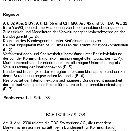
Regeste
Art. 92 Abs. 2 BV
,
Art. 11, 56 und 61 FMG
,
Art. 45 und 58 FDV
,
Art. 12
lit. e VwVG
; behördliche Festlegung von Interkonnektionsbedingungen.
Zulässigkeit und Modalitäten der Verwaltungsgerichtsbeschwerde an das
Bundesgericht (E. 2).
Kognition des Bundesgerichts unter Berücksichtigung von
Beurteilungsspielräumen bzw. Ermessen der Kommunikationskommission
(E. 3).
Verfahrensfragen und Sachverhaltsüberprüfung unter Berücksichtigung
der von der Kommunikationskommission eingeholten Gutachten (E. 4).
Marktbeherrschung der interkonnektionspflichtigen Unternehmung als
Voraussetzung der Interkonnektion (E. 5).
Bundesrechtmässigkeit der verfügten Interkonnektionspreise und der zu
deren Berechnung angewandten Methodik (E. 6).
Reziprozität der Interkonnektionsbedingungen: Bundesrechtmässigkeit
der Festsetzung gleicher Preise für reziproke Interkonnektionsleistungen
(E. 7).
Sachverhalt
ab Seite 258
BGE 132 II 257 S. 258
Am 3. April 2000 reichte die TDC Switzerland AG, die unter dem
Markennamen sunrise auftritt, beim Bundesamt für Kommunikation