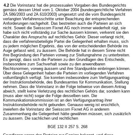
4.2
Die Vorinstanz hat die prozessualen Vorgaben des Bundesgerichts
gemäss dessen Urteil vom 1. Oktober 2004 (bundesgerichtliche Verfahren
2A.586/2003 und 2A.610/2003) umgesetzt und die vom Bundesgericht
verlangten Verfahrensschritte unter Beachtung der entsprechenden
Anforderungen nachgeholt. Das bestreiten auch die Parteien an sich
nicht. Soweit die Swisscom Fixnet AG noch immer wiederholt rügt, sie
habe sich nicht vollständig zur Sache äussern können, verkennt sie den
Charakter des Anspruchs auf rechtliches Gehör. Dieser verlangt nicht,
dass die verfahrensbeteiligte Partei die Gelegenheit erhalten muss, sich
zu jedem möglichen Ergebnis, das von der entscheidenden Behörde ins
Auge gefasst wird, zu äussern. Die Behörde hat in diesem Sinne nicht
ihre Begründung den Parteien vorweg zur Stellungnahme zu unterbreiten.
Es genügt, dass sich die Parteien zu den Grundlagen des Entscheids,
insbesondere zum Sachverhalt sowie zu den anwendbaren
Rechtsnormen, vorweg äussern und ihre Standpunkte einbringen können.
Über diese Gelegenheit haben die Parteien im vorliegenden Verfahren
vollumfänglich verfügt. Sie konnten insbesondere zum Verfügungsantrag
der Instruktionsbehörde, des Bundesamtes für Kommunikation, Stellung
nehmen. Dass die Vorinstanz in der Folge teilweise von diesem Antrag
abwich, stellt keine Verletzung des rechtlichen Gehörs dar, sondern kann
(muss aber nicht) sogar die Folge desselben sein. Die
Kommunikationskommission ist an den Verfügungsantrag ihrer
Instruktionsbehörde nicht gebunden. Genauso wenig ist ersichtlich,
inwiefern die Vorinstanz der Swisscom Fixnet AG in anderem
Zusammenhang die Gelegenheit hätte gewähren müssen, sich zusätzlich
zu äussern. Die sachlichen und rechtlichen
BGE 132 II 257 S. 268