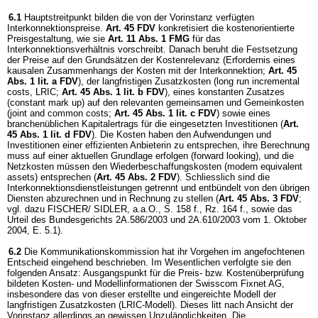
6.1
Hauptstreitpunkt bilden die von der Vorinstanz verfügten
Interkonnektionspreise.
Art. 45 FDV
konkretisiert die kostenorientierte
Preisgestaltung, wie sie
Art. 11 Abs. 1 FMG
für das
Interkonnektionsverhältnis vorschreibt. Danach beruht die Festsetzung
der Preise auf den Grundsätzen der Kostenrelevanz (Erfordernis eines
kausalen Zusammenhangs der Kosten mit der Interkonnektion;
Art. 45
Abs. 1 lit. a FDV
), der langfristigen Zusatzkosten (long run incremental
costs, LRIC;
Art. 45 Abs. 1 lit. b FDV
), eines konstanten Zusatzes
(constant mark up) auf den relevanten gemeinsamen und Gemeinkosten
(joint and common costs;
Art. 45 Abs. 1 lit. c FDV
) sowie eines
branchenüblichen Kapitalertrags für die eingesetzten Investitionen (
Art.
45 Abs. 1 lit. d FDV
). Die Kosten haben den Aufwendungen und
Investitionen einer effizienten Anbieterin zu entsprechen, ihre Berechnung
muss auf einer aktuellen Grundlage erfolgen (forward looking), und die
Netzkosten müssen den Wiederbeschaffungskosten (modern equivalent
assets) entsprechen (
Art. 45 Abs. 2 FDV
). Schliesslich sind die
Interkonnektionsdienstleistungen getrennt und entbündelt von den übrigen
Diensten abzurechnen und in Rechnung zu stellen (
Art. 45 Abs. 3 FDV
;
vgl. dazu FISCHER/ SIDLER, a.a.O., S. 158 f., Rz. 164 f., sowie das
Urteil des Bundesgerichts 2A.586/2003 und 2A.610/2003 vom 1. Oktober
2004, E. 5.1).
6.2
Die Kommunikationskommission hat ihr Vorgehen im angefochtenen
Entscheid eingehend beschrieben. Im Wesentlichen verfolgte sie den
folgenden Ansatz: Ausgangspunkt für die Preis- bzw. Kostenüberprüfung
bildeten Kosten- und Modellinformationen der Swisscom Fixnet AG,
insbesondere das von dieser erstellte und eingereichte Modell der
langfristigen Zusatzkosten (LRIC-Modell). Dieses litt nach Ansicht der
Vorinstanz allerdings an gewissen Unzulänglichkeiten. Die