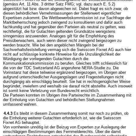
(gemäss Art. 11 Abs. 3 dritter Satz FMG; vgl. dazu auch E. 5.2)
abgestützt hat bzw. davon abgewichen ist. Dabei fragt es sich zwar, ob
diesen behördlichen Vernehmlassungen der Stellenwert eigentlicher
Expertisen zukommt. Die Wettbewerbskommission ist zur Sachfrage der
Marktbeherrschung jedoch zwingend zu konsultieren und dafür auch
fachkundig und hat gegenüber den Parteien als neutral zu gelten, was
rechtfertigt, die für Gutachten geltenden Grundsätze wenigstens
sinngemäss anzuwenden. Analoges gilt für die Empfehlung des
Preisüberwachers, auch wenn dieser nicht zwingend beigezogen zu
werden braucht. Wie bei den angeblichen Mängeln bei der
Sachverhaltsfeststellung vermag sich die Swisscom Fixnet AG auch hier
nicht auf schlüssige konkrete Hinweise für die Unzulänglichkeit der
Würdigung der vorliegenden Gutachten durch die
Kommunikationskommission zu berufen. Gleiches trifft schliesslich für
die von der TDC Switzerland AG angerufene NERA-Studie zu. Die
Vorinstanz hat diese teilweise ergänzend beigezogen, im Übrigen aber
aufgrund unterschiedlicher Ausgangslagen und Fragestellungen nicht
durchgängig als einschlägig beurteilt. Sie hat in rechtsgenüglicher Weise
begründet, inwiefern und weshalb sie darauf nicht abstellte. Auch insoweit
ist somit keine Verletzung von Bundesrecht ersichtlich.
Die Parteien konnten im Übrigen ihre Parteirechte im Zusammenhang mit
der Einholung von Gutachten und behördlichen Stellungnahmen
umfassend wahren.
4.4.3
Es bleibt in diesem Zusammenhang somit nur noch zu prüfen, ob
die Einholung weiterer Gutachten erforderlich ist, wie die Swisscom
Fixnet AG behauptet.
Von vornherein unnötig ist der Beizug von Experten zur Auslegung der
einschlägigen Bestimmungen des Fernmelderechts. Über die damit