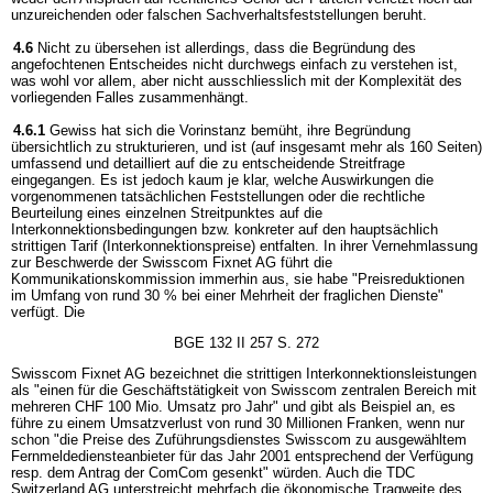
unzureichenden oder falschen Sachverhaltsfeststellungen beruht.
4.6
Nicht zu übersehen ist allerdings, dass die Begründung des
angefochtenen Entscheides nicht durchwegs einfach zu verstehen ist,
was wohl vor allem, aber nicht ausschliesslich mit der Komplexität des
vorliegenden Falles zusammenhängt.
4.6.1
Gewiss hat sich die Vorinstanz bemüht, ihre Begründung
übersichtlich zu strukturieren, und ist (auf insgesamt mehr als 160 Seiten)
umfassend und detailliert auf die zu entscheidende Streitfrage
eingegangen. Es ist jedoch kaum je klar, welche Auswirkungen die
vorgenommenen tatsächlichen Feststellungen oder die rechtliche
Beurteilung eines einzelnen Streitpunktes auf die
Interkonnektionsbedingungen bzw. konkreter auf den hauptsächlich
strittigen Tarif (Interkonnektionspreise) entfalten. In ihrer Vernehmlassung
zur Beschwerde der Swisscom Fixnet AG führt die
Kommunikationskommission immerhin aus, sie habe "Preisreduktionen
im Umfang von rund 30 % bei einer Mehrheit der fraglichen Dienste"
verfügt. Die
BGE 132 II 257 S. 272
Swisscom Fixnet AG bezeichnet die strittigen Interkonnektionsleistungen
als "einen für die Geschäftstätigkeit von Swisscom zentralen Bereich mit
mehreren CHF 100 Mio. Umsatz pro Jahr" und gibt als Beispiel an, es
führe zu einem Umsatzverlust von rund 30 Millionen Franken, wenn nur
schon "die Preise des Zuführungsdienstes Swisscom zu ausgewähltem
Fernmeldediensteanbieter für das Jahr 2001 entsprechend der Verfügung
resp. dem Antrag der ComCom gesenkt" würden. Auch die TDC
Switzerland AG unterstreicht mehrfach die ökonomische Tragweite des