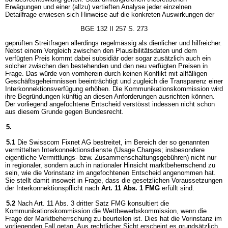
Erwägungen und einer (allzu) vertieften Analyse jeder einzelnen
Detailfrage erwiesen sich Hinweise auf die konkreten Auswirkungen der
BGE 132 II 257 S. 273
geprüften Streitfragen allerdings regelmässig als dienlicher und hilfreicher.
Nebst einem Vergleich zwischen den Plausibilitätsdaten und dem
verfügten Preis kommt dabei subsidiär oder sogar zusätzlich auch ein
solcher zwischen den bestehenden und den neu verfügten Preisen in
Frage. Das würde von vornherein durch keinen Konflikt mit allfälligen
Geschäftsgeheimnissen beeinträchtigt und zugleich die Transparenz einer
Interkonnektionsverfügung erhöhen. Die Kommunikationskommission wird
ihre Begründungen künftig an diesen Anforderungen ausrichten können.
Der vorliegend angefochtene Entscheid verstösst indessen nicht schon
aus diesem Grunde gegen Bundesrecht.
5.
5.1
Die Swisscom Fixnet AG bestreitet, im Bereich der so genannten
vermittelten Interkonnektionsdienste (Usage Charges; insbesondere
eigentliche Vermittlungs- bzw. Zusammenschaltungsgebühren) nicht nur
in regionaler, sondern auch in nationaler Hinsicht marktbeherrschend zu
sein, wie die Vorinstanz im angefochtenen Entscheid angenommen hat.
Sie stellt damit insoweit in Frage, dass die gesetzlichen Voraussetzungen
der Interkonnektionspflicht nach
Art. 11 Abs. 1 FMG
erfüllt sind.
5.2
Nach Art. 11 Abs. 3 dritter Satz FMG konsultiert die
Kommunikationskommission die Wettbewerbskommission, wenn die
Frage der Marktbeherrschung zu beurteilen ist. Dies hat die Vorinstanz im
vorliegenden Fall getan. Aus rechtlicher Sicht erscheint es grundsätzlich