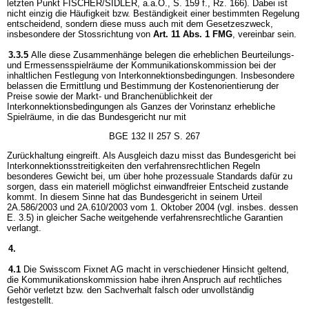
letzten Punkt FISCHER/SIDLER, a.a.O., S. 159 f., Rz. 166). Dabei ist
nicht einzig die Häufigkeit bzw. Beständigkeit einer bestimmten Regelung
entscheidend, sondern diese muss auch mit dem Gesetzeszweck,
insbesondere der Stossrichtung von
Art. 11 Abs. 1 FMG
, vereinbar sein.
3.3.5
Alle diese Zusammenhänge belegen die erheblichen Beurteilungs-
und Ermessensspielräume der Kommunikationskommission bei der
inhaltlichen Festlegung von Interkonnektionsbedingungen. Insbesondere
belassen die Ermittlung und Bestimmung der Kostenorientierung der
Preise sowie der Markt- und Branchenüblichkeit der
Interkonnektionsbedingungen als Ganzes der Vorinstanz erhebliche
Spielräume, in die das Bundesgericht nur mit
BGE 132 II 257 S. 267
Zurückhaltung eingreift. Als Ausgleich dazu misst das Bundesgericht bei
Interkonnektionsstreitigkeiten den verfahrensrechtlichen Regeln
besonderes Gewicht bei, um über hohe prozessuale Standards dafür zu
sorgen, dass ein materiell möglichst einwandfreier Entscheid zustande
kommt. In diesem Sinne hat das Bundesgericht in seinem Urteil
2A.586/2003 und 2A.610/2003 vom 1. Oktober 2004 (vgl. insbes. dessen
E. 3.5) in gleicher Sache weitgehende verfahrensrechtliche Garantien
verlangt.
4.
4.1
Die Swisscom Fixnet AG macht in verschiedener Hinsicht geltend,
die Kommunikationskommission habe ihren Anspruch auf rechtliches
Gehör verletzt bzw. den Sachverhalt falsch oder unvollständig
festgestellt.