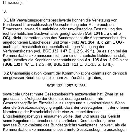
Hinweisen).
3.
3.1
Mit Verwaltungsgerichtsbeschwerde können die Verletzung von
Bundesrecht, einschliesslich Überschreitung oder Missbrauch des
Ermessens, sowie die unrichtige oder unvollständige Feststellung des
rechtserheblichen Sachverhaltes gerügt werden (
Art. 104 lit. a und b
OG
). Nicht überprüfen kann das Bundesgericht die Angemessenheit des
angefochtenen Entscheides, und zwar - trotz
Art. 104 lit. c Ziff. 1 OG
-
auch nicht hinsichtlich der ebenfalls strittigen Verlegung der
Verfahrenskosten (vgl.
BGE 132 II 47
E. 1.2 S. 49 f.). Da es sich bei der
Kommunikationskommission nicht um eine richterliche Behörde handelt,
greift überdies die Kognitionsbeschränkung von
Art. 105 Abs. 2 OG
nicht
(
BGE 132 II 47
E. 1.2 S. 49;
BGE 131 II 13
E. 3.1-3.3 S. 18 ff.).
3.2
Unabhängig davon kommt der Kommunikationskommission dennoch
ein gewisser Beurteilungsspielraum zu. Zunächst gilt dies,
BGE 132 II 257 S. 263
soweit sie unbestimmte Gesetzesbegriffe anzuwenden hat. Zwar ist es
grundsätzlich Aufgabe der Gerichte, derartige unbestimmte
Gesetzesbegriffe im Einzelfall auszulegen und zu konkretisieren. Wenn
aber die Gesetzesauslegung ergibt, dass der Gesetzgeber mit der offenen
Normierung der Entscheidbehörde eine zu respektierende
Entscheidungsbefugnis einräumen wollte, darf und muss das Gericht
seine Kognition entsprechend einschränken. Dies rechtfertigt eine
gewisse Zurückhaltung des Bundesgerichts wenigstens insoweit, als die
Kommunikationskommission unbestimmte Gesetzesbegriffe auszulegen