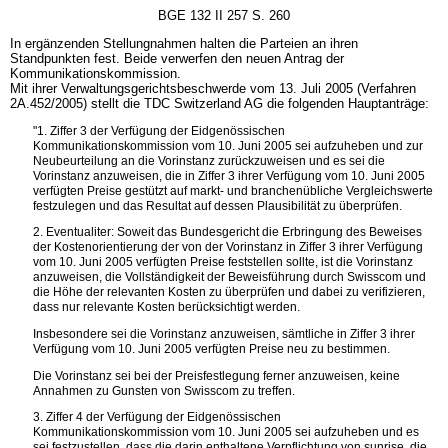
BGE 132 II 257 S. 260
In ergänzenden Stellungnahmen halten die Parteien an ihren
Standpunkten fest. Beide verwerfen den neuen Antrag der
Kommunikationskommission.
Mit ihrer Verwaltungsgerichtsbeschwerde vom 13. Juli 2005 (Verfahren
2A.452/2005) stellt die TDC Switzerland AG die folgenden Hauptanträge:
"1. Ziffer 3 der Verfügung der Eidgenössischen
Kommunikationskommission vom 10. Juni 2005 sei aufzuheben und zur
Neubeurteilung an die Vorinstanz zurückzuweisen und es sei die
Vorinstanz anzuweisen, die in Ziffer 3 ihrer Verfügung vom 10. Juni 2005
verfügten Preise gestützt auf markt- und branchenübliche Vergleichswerte
festzulegen und das Resultat auf dessen Plausibilität zu überprüfen.
2. Eventualiter: Soweit das Bundesgericht die Erbringung des Beweises
der Kostenorientierung der von der Vorinstanz in Ziffer 3 ihrer Verfügung
vom 10. Juni 2005 verfügten Preise feststellen sollte, ist die Vorinstanz
anzuweisen, die Vollständigkeit der Beweisführung durch Swisscom und
die Höhe der relevanten Kosten zu überprüfen und dabei zu verifizieren,
dass nur relevante Kosten berücksichtigt werden.
Insbesondere sei die Vorinstanz anzuweisen, sämtliche in Ziffer 3 ihrer
Verfügung vom 10. Juni 2005 verfügten Preise neu zu bestimmen.
Die Vorinstanz sei bei der Preisfestlegung ferner anzuweisen, keine
Annahmen zu Gunsten von Swisscom zu treffen.
3. Ziffer 4 der Verfügung der Eidgenössischen
Kommunikationskommission vom 10. Juni 2005 sei aufzuheben und es
sei festzustellen, dass die darin enthaltene Verpflichtung von sunrise, die