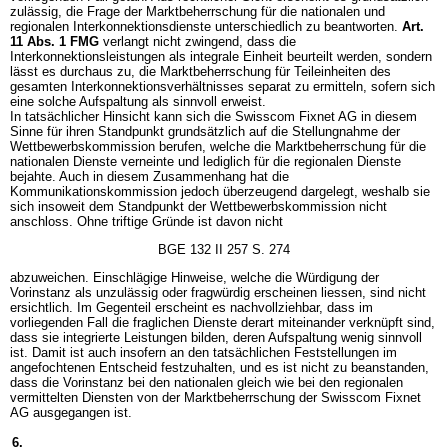
zulässig, die Frage der Marktbeherrschung für die nationalen und
regionalen Interkonnektionsdienste unterschiedlich zu beantworten.
Art.
11 Abs. 1 FMG
verlangt nicht zwingend, dass die
Interkonnektionsleistungen als integrale Einheit beurteilt werden, sondern
lässt es durchaus zu, die Marktbeherrschung für Teileinheiten des
gesamten Interkonnektionsverhältnisses separat zu ermitteln, sofern sich
eine solche Aufspaltung als sinnvoll erweist.
In tatsächlicher Hinsicht kann sich die Swisscom Fixnet AG in diesem
Sinne für ihren Standpunkt grundsätzlich auf die Stellungnahme der
Wettbewerbskommission berufen, welche die Marktbeherrschung für die
nationalen Dienste verneinte und lediglich für die regionalen Dienste
bejahte. Auch in diesem Zusammenhang hat die
Kommunikationskommission jedoch überzeugend dargelegt, weshalb sie
sich insoweit dem Standpunkt der Wettbewerbskommission nicht
anschloss. Ohne triftige Gründe ist davon nicht
BGE 132 II 257 S. 274
abzuweichen. Einschlägige Hinweise, welche die Würdigung der
Vorinstanz als unzulässig oder fragwürdig erscheinen liessen, sind nicht
ersichtlich. Im Gegenteil erscheint es nachvollziehbar, dass im
vorliegenden Fall die fraglichen Dienste derart miteinander verknüpft sind,
dass sie integrierte Leistungen bilden, deren Aufspaltung wenig sinnvoll
ist. Damit ist auch insofern an den tatsächlichen Feststellungen im
angefochtenen Entscheid festzuhalten, und es ist nicht zu beanstanden,
dass die Vorinstanz bei den nationalen gleich wie bei den regionalen
vermittelten Diensten von der Marktbeherrschung der Swisscom Fixnet
AG ausgegangen ist.
6.