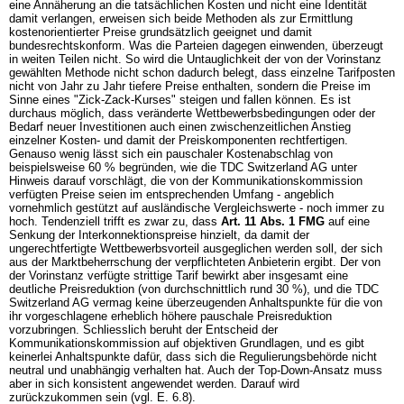
eine Annäherung an die tatsächlichen Kosten und nicht eine Identität
damit verlangen, erweisen sich beide Methoden als zur Ermittlung
kostenorientierter Preise grundsätzlich geeignet und damit
bundesrechtskonform. Was die Parteien dagegen einwenden, überzeugt
in weiten Teilen nicht. So wird die Untauglichkeit der von der Vorinstanz
gewählten Methode nicht schon dadurch belegt, dass einzelne Tarifposten
nicht von Jahr zu Jahr tiefere Preise enthalten, sondern die Preise im
Sinne eines "Zick-Zack-Kurses" steigen und fallen können. Es ist
durchaus möglich, dass veränderte Wettbewerbsbedingungen oder der
Bedarf neuer Investitionen auch einen zwischenzeitlichen Anstieg
einzelner Kosten- und damit der Preiskomponenten rechtfertigen.
Genauso wenig lässt sich ein pauschaler Kostenabschlag von
beispielsweise 60 % begründen, wie die TDC Switzerland AG unter
Hinweis darauf vorschlägt, die von der Kommunikationskommission
verfügten Preise seien im entsprechenden Umfang - angeblich
vornehmlich gestützt auf ausländische Vergleichswerte - noch immer zu
hoch. Tendenziell trifft es zwar zu, dass
Art. 11 Abs. 1 FMG
auf eine
Senkung der Interkonnektionspreise hinzielt, da damit der
ungerechtfertigte Wettbewerbsvorteil ausgeglichen werden soll, der sich
aus der Marktbeherrschung der verpflichteten Anbieterin ergibt. Der von
der Vorinstanz verfügte strittige Tarif bewirkt aber insgesamt eine
deutliche Preisreduktion (von durchschnittlich rund 30 %), und die TDC
Switzerland AG vermag keine überzeugenden Anhaltspunkte für die von
ihr vorgeschlagene erheblich höhere pauschale Preisreduktion
vorzubringen. Schliesslich beruht der Entscheid der
Kommunikationskommission auf objektiven Grundlagen, und es gibt
keinerlei Anhaltspunkte dafür, dass sich die Regulierungsbehörde nicht
neutral und unabhängig verhalten hat. Auch der Top-Down-Ansatz muss
aber in sich konsistent angewendet werden. Darauf wird
zurückzukommen sein (vgl. E. 6.8).