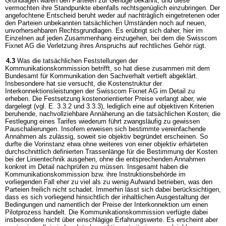
Grundlagen waren den Parteien zur Genüge bekannt, und diese
vermochten ihre Standpunkte ebenfalls rechtsgenüglich einzubringen. Der
angefochtene Entscheid beruht weder auf nachträglich eingetretenen oder
den Parteien unbekannten tatsächlichen Umständen noch auf neuen,
unvorhersehbaren Rechtsgrundlagen. Es erübrigt sich daher, hier im
Einzelnen auf jeden Zusammenhang einzugehen, bei dem die Swisscom
Fixnet AG die Verletzung ihres Anspruchs auf rechtliches Gehör rügt.
4.3
Was die tatsächlichen Feststellungen der
Kommunikationskommission betrifft, so hat diese zusammen mit dem
Bundesamt für Kommunikation den Sachverhalt vertieft abgeklärt.
Insbesondere hat sie versucht, die Kostenstruktur der
Interkonnektionsleistungen der Swisscom Fixnet AG im Detail zu
erheben. Die Festsetzung kostenorientierter Preise verlangt aber, wie
dargelegt (vgl. E. 3.3.2 und 3.3.3), lediglich eine auf objektiven Kriterien
beruhende, nachvollziehbare Annäherung an die tatsächlichen Kosten; die
Festlegung eines Tarifes wiederum führt zwangsläufig zu gewissen
Pauschalierungen. Insofern erweisen sich bestimmte vereinfachende
Annahmen als zulässig, soweit sie objektiv begründet erscheinen. So
durfte die Vorinstanz etwa ohne weiteres von einer objektiv erhärteten
durchschnittlich definierten Trassenlänge für die Bestimmung der Kosten
bei der Linientechnik ausgehen, ohne die entsprechenden Annahmen
konkret im Detail nachprüfen zu müssen. Insgesamt haben die
Kommunikationskommission bzw. ihre Instruktionsbehörde im
vorliegenden Fall eher zu viel als zu wenig Aufwand betrieben, was den
Parteien freilich nicht schadet. Immerhin lässt sich dabei berücksichtigen,
dass es sich vorliegend hinsichtlich der inhaltlichen Ausgestaltung der
Bedingungen und namentlich der Preise der Interkonnektion um einen
Pilotprozess handelt. Die Kommunikationskommission verfügte dabei
insbesondere nicht über einschlägige Erfahrungswerte. Es erscheint aber