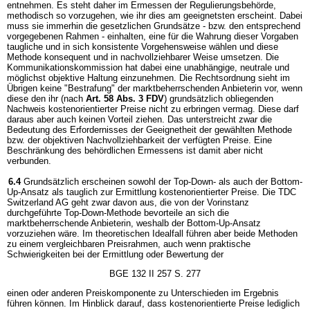
entnehmen. Es steht daher im Ermessen der Regulierungsbehörde,
methodisch so vorzugehen, wie ihr dies am geeignetsten erscheint. Dabei
muss sie immerhin die gesetzlichen Grundsätze - bzw. den entsprechend
vorgegebenen Rahmen - einhalten, eine für die Wahrung dieser Vorgaben
taugliche und in sich konsistente Vorgehensweise wählen und diese
Methode konsequent und in nachvollziehbarer Weise umsetzen. Die
Kommunikationskommission hat dabei eine unabhängige, neutrale und
möglichst objektive Haltung einzunehmen. Die Rechtsordnung sieht im
Übrigen keine "Bestrafung" der marktbeherrschenden Anbieterin vor, wenn
diese den ihr (nach
Art. 58 Abs. 3 FDV
) grundsätzlich obliegenden
Nachweis kostenorientierter Preise nicht zu erbringen vermag. Diese darf
daraus aber auch keinen Vorteil ziehen. Das unterstreicht zwar die
Bedeutung des Erfordernisses der Geeignetheit der gewählten Methode
bzw. der objektiven Nachvollziehbarkeit der verfügten Preise. Eine
Beschränkung des behördlichen Ermessens ist damit aber nicht
verbunden.
6.4
Grundsätzlich erscheinen sowohl der Top-Down- als auch der Bottom-
Up-Ansatz als tauglich zur Ermittlung kostenorientierter Preise. Die TDC
Switzerland AG geht zwar davon aus, die von der Vorinstanz
durchgeführte Top-Down-Methode bevorteile an sich die
marktbeherrschende Anbieterin, weshalb der Bottom-Up-Ansatz
vorzuziehen wäre. Im theoretischen Idealfall führen aber beide Methoden
zu einem vergleichbaren Preisrahmen, auch wenn praktische
Schwierigkeiten bei der Ermittlung oder Bewertung der
BGE 132 II 257 S. 277
einen oder anderen Preiskomponente zu Unterschieden im Ergebnis
führen können. Im Hinblick darauf, dass kostenorientierte Preise lediglich