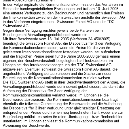
ohne Abdeckungen zu eröffnen.
In der Folge ergänzte die Kommunikationskommission das Verfahren im
Sinne der bundesgerichtlichen Erwägungen und traf am 10. Juni 2005
eine erneute Verfügung zu den Bedingungen und namentlich den Preisen
der Interkonnektion zwischen der - inzwischen anstelle der Swisscom AG
in das Verfahren eingetretenen - Swisscom Fixnet AG und der TDC
Switzerland AG.
Gegen diese Verfügung reichten jeweils beide Parteien beim
Bundesgericht Verwaltungsgerichtsbeschwerde ein.
Mit ihrer Beschwerde vom 13. Juli 2005 (Verfahren 2A.450/2005)
beantragt die Swisscom Fixnet AG, die Dispositivziffer 3 der Verfügung
der Kommunikationskommission, worin die Preise für die von ihr
geleisteten Interkonnektionsdienste festgelegt werden, sei aufzuheben
und die fraglichen Preise seien für die Jahre 2000-2003 gemäss einem
eigenen, der Beschwerdeschrift beigelegten Tarif festzusetzen; im
Übrigen sei das Interkonnektionsgesuch der TDC Switzerland AG
abzuweisen. Eventuell schliesst die Swisscom Fixnet AG darauf, die
angefochtene Verfügung sei aufzuheben und die Sache zur neuen
Beurteilung an die Kommunikationskommission zurückzuweisen.
Die TDC Switzerland AG stellt in ihrer Beschwerdeantwort den Antrag, die
Verwaltungsgerichtsbeschwerde sei insoweit gutzuheissen, als damit die
Aufhebung der Dispositivziffer 3 der Verfügung der
Kommunikationskommission verlangt werde; im Übrigen sei die
Beschwerde abzuweisen. Die Kommunikationskommission beantragt
ebenfalls die teilweise Gutheissung der Beschwerde und die Aufhebung
der Dispositivziffer 3 ihrer Verfügung unter gleichzeitiger Ersetzung der
entsprechenden Preise durch einen neu berechneten Tarif, wobei sie zur
Begründung anführt, es seien ihr reine Übertragungs- bzw. Rechenfehler
unterlaufen; im Übrigen schliesst die Kommunikationskommission auf
Abweisung der Beschwerde.