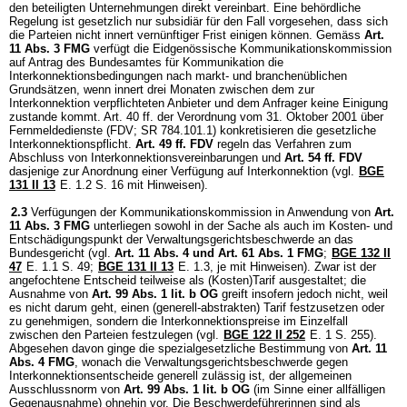
den beteiligten Unternehmungen direkt vereinbart. Eine behördliche
Regelung ist gesetzlich nur subsidiär für den Fall vorgesehen, dass sich
die Parteien nicht innert vernünftiger Frist einigen können. Gemäss
Art.
11 Abs. 3 FMG
verfügt die Eidgenössische Kommunikationskommission
auf Antrag des Bundesamtes für Kommunikation die
Interkonnektionsbedingungen nach markt- und branchenüblichen
Grundsätzen, wenn innert drei Monaten zwischen dem zur
Interkonnektion verpflichteten Anbieter und dem Anfrager keine Einigung
zustande kommt. Art. 40 ff. der Verordnung vom 31. Oktober 2001 über
Fernmeldedienste (FDV; SR 784.101.1) konkretisieren die gesetzliche
Interkonnektionspflicht.
Art. 49 ff. FDV
regeln das Verfahren zum
Abschluss von Interkonnektionsvereinbarungen und
Art. 54 ff. FDV
dasjenige zur Anordnung einer Verfügung auf Interkonnektion (vgl.
BGE
131 II 13
E. 1.2 S. 16 mit Hinweisen).
2.3
Verfügungen der Kommunikationskommission in Anwendung von
Art.
11 Abs. 3 FMG
unterliegen sowohl in der Sache als auch im Kosten- und
Entschädigungspunkt der Verwaltungsgerichtsbeschwerde an das
Bundesgericht (vgl.
Art. 11 Abs. 4 und
Art. 61 Abs. 1 FMG
;
BGE 132 II
47
E. 1.1 S. 49;
BGE 131 II 13
E. 1.3, je mit Hinweisen). Zwar ist der
angefochtene Entscheid teilweise als (Kosten)Tarif ausgestaltet; die
Ausnahme von
Art. 99 Abs. 1 lit. b OG
greift insofern jedoch nicht, weil
es nicht darum geht, einen (generell-abstrakten) Tarif festzusetzen oder
zu genehmigen, sondern die Interkonnektionspreise im Einzelfall
zwischen den Parteien festzulegen (vgl.
BGE 122 II 252
E. 1 S. 255).
Abgesehen davon ginge die spezialgesetzliche Bestimmung von
Art. 11
Abs. 4 FMG
, wonach die Verwaltungsgerichtsbeschwerde gegen
Interkonnektionsentscheide generell zulässig ist, der allgemeinen
Ausschlussnorm von
Art. 99 Abs. 1 lit. b OG
(im Sinne einer allfälligen
Gegenausnahme) ohnehin vor. Die Beschwerdeführerinnen sind als