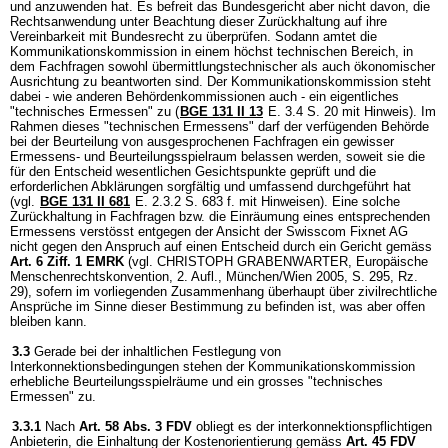
und anzuwenden hat. Es befreit das Bundesgericht aber nicht davon, die
Rechtsanwendung unter Beachtung dieser Zurückhaltung auf ihre
Vereinbarkeit mit Bundesrecht zu überprüfen. Sodann amtet die
Kommunikationskommission in einem höchst technischen Bereich, in
dem Fachfragen sowohl übermittlungstechnischer als auch ökonomischer
Ausrichtung zu beantworten sind. Der Kommunikationskommission steht
dabei - wie anderen Behördenkommissionen auch - ein eigentliches
"technisches Ermessen" zu (
BGE 131 II 13
E. 3.4 S. 20 mit Hinweis). Im
Rahmen dieses "technischen Ermessens" darf der verfügenden Behörde
bei der Beurteilung von ausgesprochenen Fachfragen ein gewisser
Ermessens- und Beurteilungsspielraum belassen werden, soweit sie die
für den Entscheid wesentlichen Gesichtspunkte geprüft und die
erforderlichen Abklärungen sorgfältig und umfassend durchgeführt hat
(vgl.
BGE 131 II 681
E. 2.3.2 S. 683 f. mit Hinweisen). Eine solche
Zurückhaltung in Fachfragen bzw. die Einräumung eines entsprechenden
Ermessens verstösst entgegen der Ansicht der Swisscom Fixnet AG
nicht gegen den Anspruch auf einen Entscheid durch ein Gericht gemäss
Art. 6 Ziff. 1 EMRK
(vgl. CHRISTOPH GRABENWARTER, Europäische
Menschenrechtskonvention, 2. Aufl., München/Wien 2005, S. 295, Rz.
29), sofern im vorliegenden Zusammenhang überhaupt über zivilrechtliche
Ansprüche im Sinne dieser Bestimmung zu befinden ist, was aber offen
bleiben kann.
3.3
Gerade bei der inhaltlichen Festlegung von
Interkonnektionsbedingungen stehen der Kommunikationskommission
erhebliche Beurteilungsspielräume und ein grosses "technisches
Ermessen" zu.
3.3.1
Nach
Art. 58 Abs. 3 FDV
obliegt es der interkonnektionspflichtigen
Anbieterin, die Einhaltung der Kostenorientierung gemäss
Art. 45 FDV