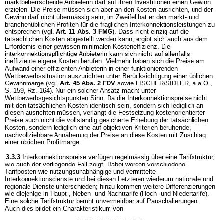
marktbeherrschende Anbieterin darf auf ihren Investitionen einen Gewinn
erzielen. Die Preise müssen sich aber an den Kosten ausrichten, und der
Gewinn darf nicht übermässig sein; im Zweifel hat er den markt- und
branchenüblichen Profiten für die fraglichen Interkonnektionsleistungen zu
entsprechen (vgl.
Art. 11 Abs. 3 FMG
). Dass nicht einzig auf die
tatsächlichen Kosten abgestellt werden kann, ergibt sich auch aus dem
Erfordernis einer gewissen minimalen Kosteneffizienz. Die
interkonnektionspflichtige Anbieterin kann sich nicht auf allenfalls
ineffiziente eigene Kosten berufen. Vielmehr haben sich die Preise am
Aufwand einer effizienten Anbieterin in einer funktionierenden
Wettbewerbssituation auszurichten unter Berücksichtigung einer üblichen
Gewinnmarge (vgl.
Art. 45 Abs. 2 FDV
sowie FISCHER/SIDLER, a.a.O.,
S. 159, Rz. 164). Nur ein solcher Ansatz macht unter
Wettbewerbsgesichtspunkten Sinn. Da die Interkonnektionspreise nicht
mit den tatsächlichen Kosten identisch sein, sondern sich lediglich an
diesen ausrichten müssen, verlangt die Festsetzung kostenorientierter
Preise auch nicht die vollständig gesicherte Erhebung der tatsächlichen
Kosten, sondern lediglich eine auf objektiven Kriterien beruhende,
nachvollziehbare Annäherung der Preise an diese Kosten mit Zuschlag
einer üblichen Profitmarge.
3.3.3
Interkonnektionspreise verfügen regelmässig über eine Tarifstruktur,
wie auch der vorliegende Fall zeigt. Dabei werden verschiedene
Tarifposten wie nutzungsunabhängige und vermittelte
Interkonnektionsdienste und bei diesen Letzteren wiederum nationale und
regionale Dienste unterschieden; hinzu kommen weitere Differenzierungen
wie diejenige in Haupt-, Neben- und Nachttarife (Hoch- und Niedertarife).
Eine solche Tarifstruktur beruht unvermeidbar auf Pauschalierungen.
Auch dies bildet ein Charakteristikum von