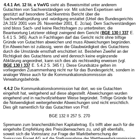
4.4.1
Art. 12 lit. e VwVG
sieht als Beweismittel unter anderem
Gutachten von Sachverständigen vor. Mit solchen Expertisen wird
gestützt auf besondere Sachkenntnis Bericht über die
Sachverhaltsprüfung und -würdigung erstattet (Urteil des Bundesgerichts
2A.315/ 2001 vom 26. November 2001, E. 2c/aa). Dem Sachverständigen
sind bloss Sach- und keine Rechtsfragen zu unterbreiten; die
Beantwortung Letzterer obliegt zwingend dem Gericht (
BGE 130 I 337
E.
5.4.1 S. 345). Auch in Fachfragen darf das Gericht nicht ohne triftige
Gründe von Gutachten abweichen und muss Abweichungen begründen.
Ein Abweichen ist zulässig, wenn die Glaubwürdigkeit des Gutachtens
durch die Umstände ernsthaft erschüttert ist. Bestehen Zweifel an der
Richtigkeit des Gutachtens und wird dennoch keine ergänzende
Abklärung angeordnet, kann sich dies als rechtswidrig erweisen (vgl.
BGE 130 I 337
E. 5.4.2 S. 345 f.). Diese Grundsätze gelten im
vorliegenden Zusammenhang nicht nur für das Bundesgericht, sondern in
analoger Weise auch für die Kommunikationskommission als
Verwaltungsbehörde.
4.4.2
Die Kommunikationskommission hat dort, wo sie Gutachten
eingeholt hat, weitgehend auf diese abgestellt. Abweichungen wurden
eingehend und in nachvollziehbarer Weise begründet. Triftige Gründe für
die Notwendigkeit weitergehender Abweichungen sind nicht ersichtlich.
Dies gilt namentlich für das Gutachten von Prof.
BGE 132 II 257 S. 270
Spremann zum branchenüblichen Kapitalertrag. Es trifft aber auch für die
eingeholte Empfehlung des Preisüberwachers zu, und gilt ebenfalls,
soweit sich die Vorinstanz zur Frage der Marktbeherrschung der
Swisscom Fixnet AG auf die Stellungnahme der Wettbewerbskommission