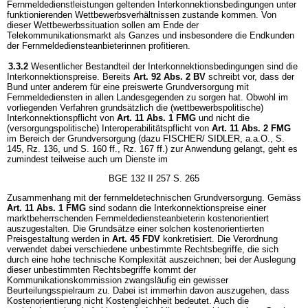
Fernmeldedienstleistungen geltenden Interkonnektionsbedingungen unter
funktionierenden Wettbewerbsverhältnissen zustande kommen. Von
dieser Wettbewerbssituation sollen am Ende der
Telekommunikationsmarkt als Ganzes und insbesondere die Endkunden
der Fernmeldediensteanbieterinnen profitieren.
3.3.2
Wesentlicher Bestandteil der Interkonnektionsbedingungen sind die
Interkonnektionspreise. Bereits
Art. 92 Abs. 2 BV
schreibt vor, dass der
Bund unter anderem für eine preiswerte Grundversorgung mit
Fernmeldediensten in allen Landesgegenden zu sorgen hat. Obwohl im
vorliegenden Verfahren grundsätzlich die (wettbewerbspolitische)
Interkonnektionspflicht von
Art. 11 Abs. 1 FMG
und nicht die
(versorgungspolitische) Interoperabilitätspflicht von
Art. 11 Abs. 2 FMG
im Bereich der Grundversorgung (dazu FISCHER/ SIDLER, a.a.O., S.
145, Rz. 136, und S. 160 ff., Rz. 167 ff.) zur Anwendung gelangt, geht es
zumindest teilweise auch um Dienste im
BGE 132 II 257 S. 265
Zusammenhang mit der fernmeldetechnischen Grundversorgung. Gemäss
Art. 11 Abs. 1 FMG
sind sodann die Interkonnektionspreise einer
marktbeherrschenden Fernmeldediensteanbieterin kostenorientiert
auszugestalten. Die Grundsätze einer solchen kostenorientierten
Preisgestaltung werden in
Art. 45 FDV
konkretisiert. Die Verordnung
verwendet dabei verschiedene unbestimmte Rechtsbegriffe, die sich
durch eine hohe technische Komplexität auszeichnen; bei der Auslegung
dieser unbestimmten Rechtsbegriffe kommt der
Kommunikationskommission zwangsläufig ein gewisser
Beurteilungsspielraum zu. Dabei ist immerhin davon auszugehen, dass
Kostenorientierung nicht Kostengleichheit bedeutet. Auch die