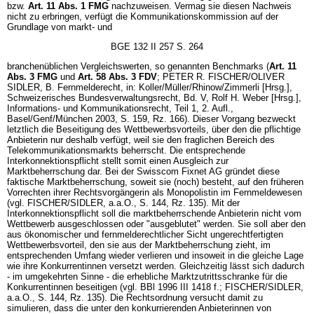
bzw.
Art. 11 Abs. 1 FMG
nachzuweisen. Vermag sie diesen Nachweis
nicht zu erbringen, verfügt die Kommunikationskommission auf der
Grundlage von markt- und
BGE 132 II 257 S. 264
branchenüblichen Vergleichswerten, so genannten Benchmarks (
Art. 11
Abs. 3 FMG
und
Art. 58 Abs. 3 FDV
; PETER R. FISCHER/OLIVER
SIDLER, B. Fernmelderecht, in: Koller/Müller/Rhinow/Zimmerli [Hrsg.],
Schweizerisches Bundesverwaltungsrecht, Bd. V, Rolf H. Weber [Hrsg.],
Informations- und Kommunikationsrecht, Teil 1, 2. Aufl.,
Basel/Genf/München 2003, S. 159, Rz. 166). Dieser Vorgang bezweckt
letztlich die Beseitigung des Wettbewerbsvorteils, über den die pflichtige
Anbieterin nur deshalb verfügt, weil sie den fraglichen Bereich des
Telekommunikationsmarkts beherrscht. Die entsprechende
Interkonnektionspflicht stellt somit einen Ausgleich zur
Marktbeherrschung dar. Bei der Swisscom Fixnet AG gründet diese
faktische Marktbeherrschung, soweit sie (noch) besteht, auf den früheren
Vorrechten ihrer Rechtsvorgängerin als Monopolistin im Fernmeldewesen
(vgl. FISCHER/SIDLER, a.a.O., S. 144, Rz. 135). Mit der
Interkonnektionspflicht soll die marktbeherrschende Anbieterin nicht vom
Wettbewerb ausgeschlossen oder "ausgeblutet" werden. Sie soll aber den
aus ökonomischer und fernmelderechtlicher Sicht ungerechtfertigten
Wettbewerbsvorteil, den sie aus der Marktbeherrschung zieht, im
entsprechenden Umfang wieder verlieren und insoweit in die gleiche Lage
wie ihre Konkurrentinnen versetzt werden. Gleichzeitig lässt sich dadurch
- im umgekehrten Sinne - die erhebliche Marktzutrittsschranke für die
Konkurrentinnen beseitigen (vgl. BBl 1996 III 1418 f.; FISCHER/SIDLER,
a.a.O., S. 144, Rz. 135). Die Rechtsordnung versucht damit zu
simulieren, dass die unter den konkurrierenden Anbieterinnen von