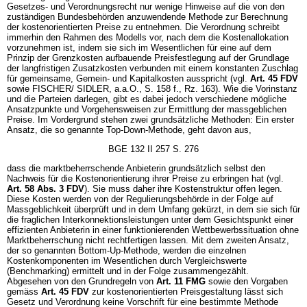
Gesetzes- und Verordnungsrecht nur wenige Hinweise auf die von den
zuständigen Bundesbehörden anzuwendende Methode zur Berechnung
der kostenorientierten Preise zu entnehmen. Die Verordnung schreibt
immerhin den Rahmen des Modells vor, nach dem die Kostenallokation
vorzunehmen ist, indem sie sich im Wesentlichen für eine auf dem
Prinzip der Grenzkosten aufbauende Preisfestlegung auf der Grundlage
der langfristigen Zusatzkosten verbunden mit einem konstanten Zuschlag
für gemeinsame, Gemein- und Kapitalkosten ausspricht (vgl.
Art. 45 FDV
sowie FISCHER/ SIDLER, a.a.O., S. 158 f., Rz. 163). Wie die Vorinstanz
und die Parteien darlegen, gibt es dabei jedoch verschiedene mögliche
Ansatzpunkte und Vorgehensweisen zur Ermittlung der massgeblichen
Preise. Im Vordergrund stehen zwei grundsätzliche Methoden: Ein erster
Ansatz, die so genannte Top-Down-Methode, geht davon aus,
BGE 132 II 257 S. 276
dass die marktbeherrschende Anbieterin grundsätzlich selbst den
Nachweis für die Kostenorientierung ihrer Preise zu erbringen hat (vgl.
Art. 58 Abs. 3 FDV
). Sie muss daher ihre Kostenstruktur offen legen.
Diese Kosten werden von der Regulierungsbehörde in der Folge auf
Massgeblichkeit überprüft und in dem Umfang gekürzt, in dem sie sich für
die fraglichen Interkonnektionsleistungen unter dem Gesichtspunkt einer
effizienten Anbieterin in einer funktionierenden Wettbewerbssituation ohne
Marktbeherrschung nicht rechtfertigen lassen. Mit dem zweiten Ansatz,
der so genannten Bottom-Up-Methode, werden die einzelnen
Kostenkomponenten im Wesentlichen durch Vergleichswerte
(Benchmarking) ermittelt und in der Folge zusammengezählt.
Abgesehen von den Grundregeln von
Art. 11 FMG
sowie den Vorgaben
gemäss
Art. 45 FDV
zur kostenorientierten Preisgestaltung lässt sich
Gesetz und Verordnung keine Vorschrift für eine bestimmte Methode