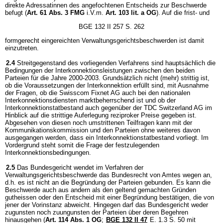
direkte Adressatinnen des angefochtenen Entscheids zur Beschwerde
befugt (
Art. 61 Abs. 3 FMG
i.V.m.
Art. 103 lit. a OG
). Auf die frist- und
BGE 132 II 257 S. 262
formgerecht eingereichten Verwaltungsgerichtsbeschwerden ist damit
einzutreten.
2.4
Streitgegenstand des vorliegenden Verfahrens sind hauptsächlich die
Bedingungen der Interkonnektionsleistungen zwischen den beiden
Parteien für die Jahre 2000-2003. Grundsätzlich nicht (mehr) strittig ist,
ob die Voraussetzungen der Interkonnektion erfüllt sind, mit Ausnahme
der Fragen, ob die Swisscom Fixnet AG auch bei den nationalen
Interkonnektionsdiensten marktbeherrschend ist und ob der
Interkonnektionstatbestand auch gegenüber der TDC Switzerland AG im
Hinblick auf die strittige Auferlegung reziproker Preise gegeben ist.
Abgesehen von diesen noch umstrittenen Teilfragen kann mit der
Kommunikationskommission und den Parteien ohne weiteres davon
ausgegangen werden, dass ein Interkonnektionstatbestand vorliegt. Im
Vordergrund steht somit die Frage der festzulegenden
Interkonnektionsbedingungen.
2.5
Das Bundesgericht wendet im Verfahren der
Verwaltungsgerichtsbeschwerde das Bundesrecht von Amtes wegen an,
d.h. es ist nicht an die Begründung der Parteien gebunden. Es kann die
Beschwerde auch aus andern als den geltend gemachten Gründen
gutheissen oder den Entscheid mit einer Begründung bestätigen, die von
jener der Vorinstanz abweicht. Hingegen darf das Bundesgericht weder
zugunsten noch zuungunsten der Parteien über deren Begehren
hinausgehen (
Art. 114 Abs. 1 OG
;
BGE 132 II 47
E. 1.3 S. 50 mit