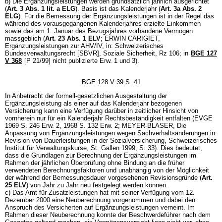
b) Die Ergänzungsleistungen werden grundsätzlich jährlich ausgerichtet
(
Art. 3 Abs. 1 lit. a ELG
). Basis ist das Kalenderjahr (
Art. 3a Abs. 2
ELG
). Für die Bemessung der Ergänzungsleistungen ist in der Regel das
während des vorausgegangenen Kalenderjahres erzielte Einkommen
sowie das am 1. Januar des Bezugsjahres vorhandene Vermögen
massgeblich (
Art. 23 Abs. 1 ELV
; ERWIN CARIGIET,
Ergänzungsleistungen zur AHV/IV, in: Schweizerisches
Bundesverwaltungsrecht [SBVR], Soziale Sicherheit, Rz 106; in
BGE 127
V 368
[P 21/99] nicht publizierte Erw. 1 und 3).
BGE 128 V 39 S. 41
In Anbetracht der formell-gesetzlichen Ausgestaltung der
Ergänzungsleistung als einer auf das Kalenderjahr bezogenen
Versicherung kann eine Verfügung darüber in zeitlicher Hinsicht von
vornherein nur für ein Kalenderjahr Rechtsbeständigkeit entfalten (EVGE
1969 S. 246 Erw. 2, 1968 S. 132 Erw. 2; MEYER-BLASER, Die
Anpassung von Ergänzungsleistungen wegen Sachverhaltsänderungen in:
Revision von Dauerleistungen in der Sozialversicherung, Schweizerisches
Institut für Verwaltungskurse, St. Gallen 1999, S. 33). Dies bedeutet,
dass die Grundlagen zur Berechnung der Ergänzungsleistungen im
Rahmen der jährlichen Überprüfung ohne Bindung an die früher
verwendeten Berechnungsfaktoren und unabhängig von der Möglichkeit
der während der Bemessungsdauer vorgesehenen Revisionsgründe (
Art.
25 ELV
) von Jahr zu Jahr neu festgelegt werden können.
c) Das Amt für Zusatzleistungen hat mit seiner Verfügung vom 12.
Dezember 2000 eine Neuberechnung vorgenommen und dabei den
Anspruch des Versicherten auf Ergänzungsleistungen verneint. Im
Rahmen dieser Neuberechnung konnte der Beschwerdeführer nach dem