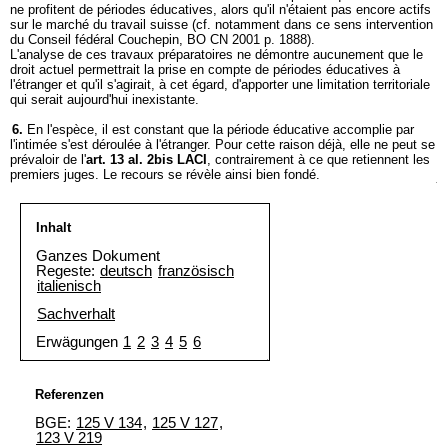
ne profitent de périodes éducatives, alors qu'il n'étaient pas encore actifs
sur le marché du travail suisse (cf. notamment dans ce sens intervention
du Conseil fédéral Couchepin, BO CN 2001 p. 1888).
L'analyse de ces travaux préparatoires ne démontre aucunement que le
droit actuel permettrait la prise en compte de périodes éducatives à
l'étranger et qu'il s'agirait, à cet égard, d'apporter une limitation territoriale
qui serait aujourd'hui inexistante.
6.
En l'espèce, il est constant que la période éducative accomplie par
l'intimée s'est déroulée à l'étranger. Pour cette raison déjà, elle ne peut se
prévaloir de l'
art. 13 al. 2bis LACI
, contrairement à ce que retiennent les
premiers juges. Le recours se révèle ainsi bien fondé.
Inhalt
Ganzes Dokument
Regeste:
deutsch
französisch
italienisch
Sachverhalt
Erwägungen
1
2
3
4
5
6
Referenzen
BGE:
125 V 134
,
125 V 127
,
123 V 219