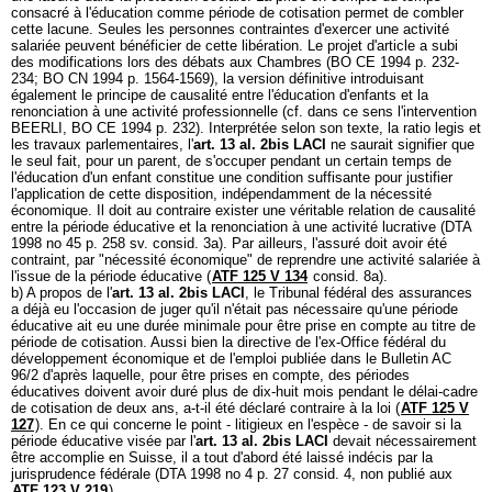
consacré à l'éducation comme période de cotisation permet de combler
cette lacune. Seules les personnes contraintes d'exercer une activité
salariée peuvent bénéficier de cette libération. Le projet d'article a subi
des modifications lors des débats aux Chambres (BO CE 1994 p. 232-
234; BO CN 1994 p. 1564-1569), la version définitive introduisant
également le principe de causalité entre l'éducation d'enfants et la
renonciation à une activité professionnelle (cf. dans ce sens l'intervention
BEERLI, BO CE 1994 p. 232). Interprétée selon son texte, la ratio legis et
les travaux parlementaires, l'
art. 13 al. 2bis LACI
ne saurait signifier que
le seul fait, pour un parent, de s'occuper pendant un certain temps de
l'éducation d'un enfant constitue une condition suffisante pour justifier
l'application de cette disposition, indépendamment de la nécessité
économique. Il doit au contraire exister une véritable relation de causalité
entre la période éducative et la renonciation à une activité lucrative (DTA
1998 no 45 p. 258 sv. consid. 3a). Par ailleurs, l'assuré doit avoir été
contraint, par "nécessité économique" de reprendre une activité salariée à
l'issue de la période éducative (
ATF 125 V 134
consid. 8a).
b) A propos de l'
art. 13 al. 2bis LACI
, le Tribunal fédéral des assurances
a déjà eu l'occasion de juger qu'il n'était pas nécessaire qu'une période
éducative ait eu une durée minimale pour être prise en compte au titre de
période de cotisation. Aussi bien la directive de l'ex-Office fédéral du
développement économique et de l'emploi publiée dans le Bulletin AC
96/2 d'après laquelle, pour être prises en compte, des périodes
éducatives doivent avoir duré plus de dix-huit mois pendant le délai-cadre
de cotisation de deux ans, a-t-il été déclaré contraire à la loi (
ATF 125 V
127
). En ce qui concerne le point - litigieux en l'espèce - de savoir si la
période éducative visée par l'
art. 13 al. 2bis LACI
devait nécessairement
être accomplie en Suisse, il a tout d'abord été laissé indécis par la
jurisprudence fédérale (DTA 1998 no 4 p. 27 consid. 4, non publié aux
ATF 123 V 219
).