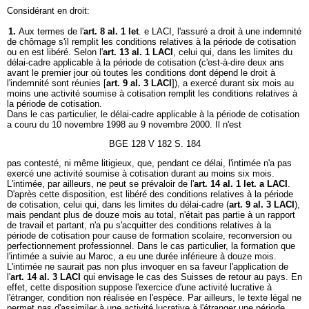
Considérant en droit:
1.
Aux termes de l'
art. 8 al. 1 let
. e LACI, l'assuré a droit à une indemnité
de chômage s'il remplit les conditions relatives à la période de cotisation
ou en est libéré. Selon l'
art. 13 al. 1 LACI
, celui qui, dans les limites du
délai-cadre applicable à la période de cotisation (c'est-à-dire deux ans
avant le premier jour où toutes les conditions dont dépend le droit à
l'indemnité sont réunies [
art. 9 al. 3 LACI
]), a exercé durant six mois au
moins une activité soumise à cotisation remplit les conditions relatives à
la période de cotisation.
Dans le cas particulier, le délai-cadre applicable à la période de cotisation
a couru du 10 novembre 1998 au 9 novembre 2000. Il n'est
BGE 128 V 182 S. 184
pas contesté, ni même litigieux, que, pendant ce délai, l'intimée n'a pas
exercé une activité soumise à cotisation durant au moins six mois.
L'intimée, par ailleurs, ne peut se prévaloir de l'
art. 14 al. 1 let. a LACI
.
D'après cette disposition, est libéré des conditions relatives à la période
de cotisation, celui qui, dans les limites du délai-cadre (
art. 9 al. 3 LACI
),
mais pendant plus de douze mois au total, n'était pas partie à un rapport
de travail et partant, n'a pu s'acquitter des conditions relatives à la
période de cotisation pour cause de formation scolaire, reconversion ou
perfectionnement professionnel. Dans le cas particulier, la formation que
l'intimée a suivie au Maroc, a eu une durée inférieure à douze mois.
L'intimée ne saurait pas non plus invoquer en sa faveur l'application de
l'
art. 14 al. 3 LACI
qui envisage le cas des Suisses de retour au pays. En
effet, cette disposition suppose l'exercice d'une activité lucrative à
l'étranger, condition non réalisée en l'espèce. Par ailleurs, le texte légal ne
permet pas d'assimiler à une activité lucrative à l'étranger une période