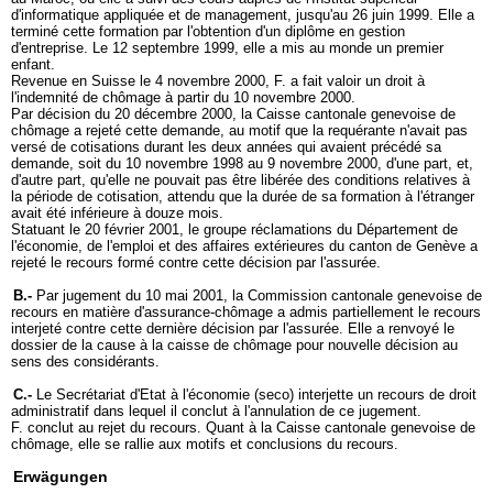
d'informatique appliquée et de management, jusqu'au 26 juin 1999. Elle a
terminé cette formation par l'obtention d'un diplôme en gestion
d'entreprise. Le 12 septembre 1999, elle a mis au monde un premier
enfant.
Revenue en Suisse le 4 novembre 2000, F. a fait valoir un droit à
l'indemnité de chômage à partir du 10 novembre 2000.
Par décision du 20 décembre 2000, la Caisse cantonale genevoise de
chômage a rejeté cette demande, au motif que la requérante n'avait pas
versé de cotisations durant les deux années qui avaient précédé sa
demande, soit du 10 novembre 1998 au 9 novembre 2000, d'une part, et,
d'autre part, qu'elle ne pouvait pas être libérée des conditions relatives à
la période de cotisation, attendu que la durée de sa formation à l'étranger
avait été inférieure à douze mois.
Statuant le 20 février 2001, le groupe réclamations du Département de
l'économie, de l'emploi et des affaires extérieures du canton de Genève a
rejeté le recours formé contre cette décision par l'assurée.
B.-
Par jugement du 10 mai 2001, la Commission cantonale genevoise de
recours en matière d'assurance-chômage a admis partiellement le recours
interjeté contre cette dernière décision par l'assurée. Elle a renvoyé le
dossier de la cause à la caisse de chômage pour nouvelle décision au
sens des considérants.
C.-
Le Secrétariat d'Etat à l'économie (seco) interjette un recours de droit
administratif dans lequel il conclut à l'annulation de ce jugement.
F. conclut au rejet du recours. Quant à la Caisse cantonale genevoise de
chômage, elle se rallie aux motifs et conclusions du recours.
Erwägungen