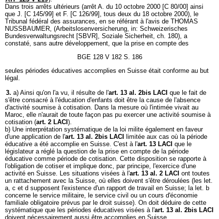
Dans trois arrêts ultérieurs (arrêt A. du 10 octobre 2000 [C 80/00] ainsi
que J. [C 145/99] et F. [C 126/99], tous deux du 18 octobre 2000), le
Tribunal fédéral des assurances, en se référant à l'avis de THOMAS
NUSSBAUMER, (Arbeitslosenversicherung, in: Schweizerisches
Bundesverwaltungsrecht [SBVR], Soziale Sicherheit, ch. 180), a
constaté, sans autre développement, que la prise en compte des
BGE 128 V 182 S. 186
seules périodes éducatives accomplies en Suisse était conforme au but
légal.
3.
a) Ainsi qu'on l'a vu, il résulte de l'
art. 13 al. 2bis LACI
que le fait de
s'être consacré à l'éducation d'enfants doit être la cause de l'absence
d'activité soumise à cotisation. Dans la mesure où l'intimée vivait au
Maroc, elle n'aurait de toute façon pas pu exercer une activité soumise à
cotisation (
art. 2 LACI
).
b) Une interprétation systématique de la loi milite également en faveur
d'une application de l'
art. 13 al. 2bis LACI
limitée aux cas où la période
éducative a été accomplie en Suisse. C'est à l'
art. 13 LACI
que le
législateur a réglé la question de la prise en compte de la période
éducative comme période de cotisation. Cette disposition se rapporte à
l'obligation de cotiser et implique donc, par principe, l'exercice d'une
activité en Suisse. Les situations visées à l'
art. 13 al. 2 LACI
ont toutes
un rattachement avec la Suisse, où elles doivent s'être déroulées (les let.
a, c et d supposent l'existence d'un rapport de travail en Suisse; la let. b
concerne le service militaire, le service civil ou un cours d'économie
familiale obligatoire prévus par le droit suisse). On doit déduire de cette
systématique que les périodes éducatives visées à l'
art. 13 al. 2bis LACI
doivent nécessairement aussi être accomplies en Suisse.