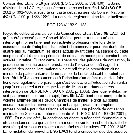
Conseil des Etats le 19 juin 2001 (BO CE 2001 p. 391-400), la 3ème
révision de la LACI et, singulièrement le nouvel
art. 9b LACI
(BO CE
2001 p. 391-400), a suscité un vaste débat au sein du Conseil National
(BO CN 2001 p. 1885-1889). La nouvelle réglementation fait actuellement
BGE 128 V 182 S. 188
l'objet de délibérations au sein du Conseil des Etats. L'
art. 9b LACI
, tel
qu'il a été proposé par le Conseil fédéral, permet à un assuré qui
interrompt momentanément son activité professionnelle lors de la
naissance ou de l'adoption d'un enfant de conserver pour une durée de
quatre ans au maximum les droits acquis avant cette naissance ou cette
adoption, c'est-à-dire les périodes de cotisation accomplies pendant son
activité lucrative. Durant cette "suspension" des périodes de cotisation, la
personne ne touche aucune prestation de l'assurance-chômage. La
majorité des conseillers nationaux s'est ralliée à la proposition d'une
minorité de parlementaires de ne pas lier le bonus éducatif introduit par
l'
art. 9b LACI
à la naissance ou à l'adoption d'un enfant mais d'en faire
bénéficier également le parent qui s'est consacré à l'éducation d'un enfant
jusqu'à ce que celui-ci atteigne l'âge de 16 ans (cf. dans ce sens
intervention de BERBERAT, BO CN 2001 p. 1885). Bien que le débat ne
soit pas encore clos sur ce sujet, l'
art. 9b LACI
tient donc compte de la
volonté affirmée par les deux Chambres de limiter le droit au bonus
éducatif aux seules personnes qui ont acquis, avant l'interruption
professionnelle pour des raisons éducatives, une période de cotisation
minimale en Suisse (cf. intervention de MEIER-SCHATZ, BO CN 2001 p.
1888). D'un autre côté, la condition touchant la nécessité économique a
été abandonnée, ce qui facilite la réinsertion sur le marché du travail des
assurés qui se sont consacrés à des tâches éducatives (FF 2001 2145).
La formulation du nouvel
art. 9b LACI
tend à empêcher que des assurés