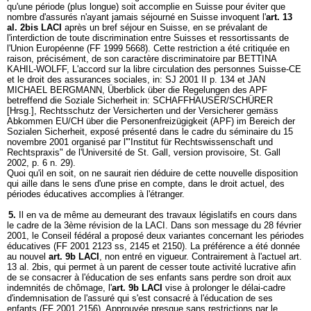
qu'une période (plus longue) soit accomplie en Suisse pour éviter que
nombre d'assurés n'ayant jamais séjourné en Suisse invoquent l'
art. 13
al. 2bis LACI
après un bref séjour en Suisse, en se prévalant de
l'interdiction de toute discrimination entre Suisses et ressortissants de
l'Union Européenne (FF 1999 5668). Cette restriction a été critiquée en
raison, précisément, de son caractère discriminatoire par BETTINA
KAHIL-WOLFF, L'accord sur la libre circulation des personnes Suisse-CE
et le droit des assurances sociales, in: SJ 2001 II p. 134 et JAN
MICHAEL BERGMANN, Überblick über die Regelungen des APF
betreffend die Soziale Sicherheit in: SCHAFFHAUSER/SCHÜRER
[Hrsg.], Rechtsschutz der Versicherten und der Versicherer gemäss
Abkommen EU/CH über die Personenfreizügigkeit (APF) im Bereich der
Sozialen Sicherheit, exposé présenté dans le cadre du séminaire du 15
novembre 2001 organisé par l'"Institut für Rechtswissenschaft und
Rechtspraxis" de l'Université de St. Gall, version provisoire, St. Gall
2002, p. 6 n. 29).
Quoi qu'il en soit, on ne saurait rien déduire de cette nouvelle disposition
qui aille dans le sens d'une prise en compte, dans le droit actuel, des
périodes éducatives accomplies à l'étranger.
5.
Il en va de même au demeurant des travaux législatifs en cours dans
le cadre de la 3ème révision de la LACI. Dans son message du 28 février
2001, le Conseil fédéral a proposé deux variantes concernant les périodes
éducatives (FF 2001 2123 ss, 2145 et 2150). La préférence a été donnée
au nouvel
art. 9b LACI
, non entré en vigueur. Contrairement à l'actuel art.
13 al. 2bis, qui permet à un parent de cesser toute activité lucrative afin
de se consacrer à l'éducation de ses enfants sans perdre son droit aux
indemnités de chômage, l'
art. 9b LACI
vise à prolonger le délai-cadre
d'indemnisation de l'assuré qui s'est consacré à l'éducation de ses
enfants (FF 2001 2156). Approuvée presque sans restrictions par le