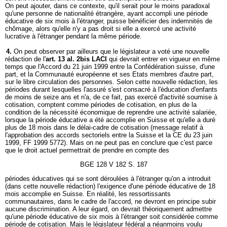
On peut ajouter, dans ce contexte, qu'il serait pour le moins paradoxal
qu'une personne de nationalité étrangère, ayant accompli une période
éducative de six mois à l'étranger, puisse bénéficier des indemnités de
chômage, alors qu'elle n'y a pas droit si elle a exercé une activité
lucrative à l'étranger pendant la même période.
4.
On peut observer par ailleurs que le législateur a voté une nouvelle
rédaction de l'
art. 13 al. 2bis LACI
qui devrait entrer en vigueur en même
temps que l'Accord du 21 juin 1999 entre la Confédération suisse, d'une
part, et la Communauté européenne et ses Etats membres d'autre part,
sur le libre circulation des personnes. Selon cette nouvelle rédaction, les
périodes durant lesquelles l'assuré s'est consacré à l'éducation d'enfants
de moins de seize ans et n'a, de ce fait, pas exercé d'activité soumise à
cotisation, comptent comme périodes de cotisation, en plus de la
condition de la nécessité économique de reprendre une activité salariée,
lorsque la période éducative a été accomplie en Suisse et qu'elle a duré
plus de 18 mois dans le délai-cadre de cotisation (message relatif à
l'approbation des accords sectoriels entre la Suisse et la CE du 23 juin
1999, FF 1999 5772). Mais on ne peut pas en conclure que c'est parce
que le droit actuel permettrait de prendre en compte des
BGE 128 V 182 S. 187
périodes éducatives qui se sont déroulées à l'étranger qu'on a introduit
(dans cette nouvelle rédaction) l'exigence d'une période éducative de 18
mois accomplie en Suisse. En réalité, les ressortissants
communautaires, dans le cadre de l'accord, ne devront en principe subir
aucune discrimination. A leur égard, on devrait théoriquement admettre
qu'une période éducative de six mois à l'étranger soit considérée comme
période de cotisation. Mais le législateur fédéral a néanmoins voulu