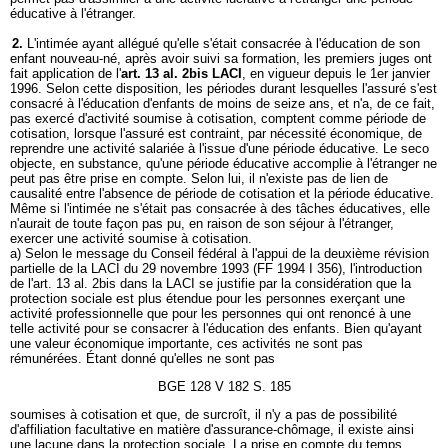
éducative à l'étranger.
2.
L'intimée ayant allégué qu'elle s'était consacrée à l'éducation de son
enfant nouveau-né, après avoir suivi sa formation, les premiers juges ont
fait application de l'
art. 13 al. 2bis LACI
, en vigueur depuis le 1er janvier
1996. Selon cette disposition, les périodes durant lesquelles l'assuré s'est
consacré à l'éducation d'enfants de moins de seize ans, et n'a, de ce fait,
pas exercé d'activité soumise à cotisation, comptent comme période de
cotisation, lorsque l'assuré est contraint, par nécessité économique, de
reprendre une activité salariée à l'issue d'une période éducative. Le seco
objecte, en substance, qu'une période éducative accomplie à l'étranger ne
peut pas être prise en compte. Selon lui, il n'existe pas de lien de
causalité entre l'absence de période de cotisation et la période éducative.
Même si l'intimée ne s'était pas consacrée à des tâches éducatives, elle
n'aurait de toute façon pas pu, en raison de son séjour à l'étranger,
exercer une activité soumise à cotisation.
a) Selon le message du Conseil fédéral à l'appui de la deuxième révision
partielle de la LACI du 29 novembre 1993 (FF 1994 I 356), l'introduction
de l'art. 13 al. 2bis dans la LACI se justifie par la considération que la
protection sociale est plus étendue pour les personnes exerçant une
activité professionnelle que pour les personnes qui ont renoncé à une
telle activité pour se consacrer à l'éducation des enfants. Bien qu'ayant
une valeur économique importante, ces activités ne sont pas
rémunérées. Étant donné qu'elles ne sont pas
BGE 128 V 182 S. 185
soumises à cotisation et que, de surcroît, il n'y a pas de possibilité
d'affiliation facultative en matière d'assurance-chômage, il existe ainsi
une lacune dans la protection sociale. La prise en compte du temps