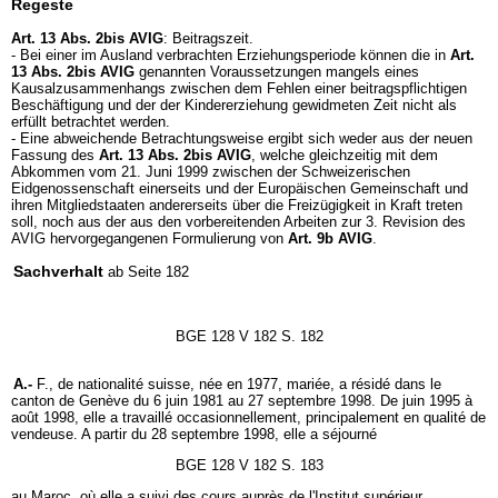
Regeste
Art. 13 Abs. 2bis AVIG
: Beitragszeit.
- Bei einer im Ausland verbrachten Erziehungsperiode können die in
Art.
13 Abs. 2bis AVIG
genannten Voraussetzungen mangels eines
Kausalzusammenhangs zwischen dem Fehlen einer beitragspflichtigen
Beschäftigung und der der Kindererziehung gewidmeten Zeit nicht als
erfüllt betrachtet werden.
- Eine abweichende Betrachtungsweise ergibt sich weder aus der neuen
Fassung des
Art. 13 Abs. 2bis AVIG
, welche gleichzeitig mit dem
Abkommen vom 21. Juni 1999 zwischen der Schweizerischen
Eidgenossenschaft einerseits und der Europäischen Gemeinschaft und
ihren Mitgliedstaaten andererseits über die Freizügigkeit in Kraft treten
soll, noch aus der aus den vorbereitenden Arbeiten zur 3. Revision des
AVIG hervorgegangenen Formulierung von
Art. 9b AVIG
.
Sachverhalt
ab Seite 182
BGE 128 V 182 S. 182
A.-
F., de nationalité suisse, née en 1977, mariée, a résidé dans le
canton de Genève du 6 juin 1981 au 27 septembre 1998. De juin 1995 à
août 1998, elle a travaillé occasionnellement, principalement en qualité de
vendeuse. A partir du 28 septembre 1998, elle a séjourné
BGE 128 V 182 S. 183
au Maroc, où elle a suivi des cours auprès de l'Institut supérieur