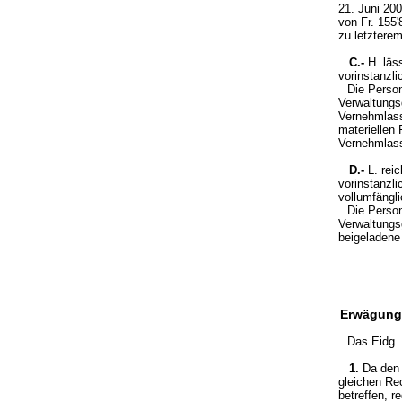
21. Juni 200
von Fr. 155'
zu letztere
C.-
H. läs
vorinstanzl
Die Person
Verwaltungs
Vernehmlass
materiellen 
Vernehmlas
D.-
L. rei
vorinstanzli
vollumfängl
Die Person
Verwaltungs
beigeladene
Erwägung
Das Eidg. 
1.
Da den 
gleichen Re
betreffen, r