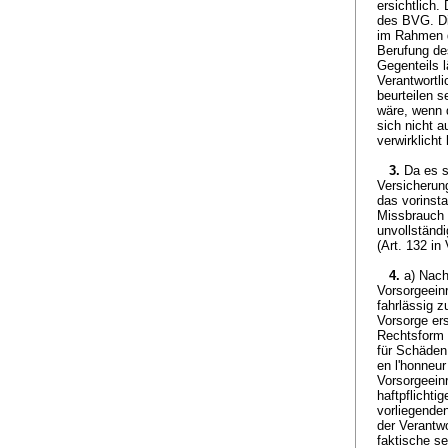
ersichtlich
des BVG. Di
im Rahmen d
Berufung de
Gegenteils l
Verantwortli
beurteilen s
wäre, wenn 
sich nicht 
verwirklicht 
3.
Da es s
Versicherun
das vorinsta
Missbrauch 
unvollständi
(Art. 132 in
4.
a) Nac
Vorsorgeeinr
fahrlässig 
Vorsorge ers
Rechtsform 
für Schäden
en l'honneu
Vorsorgeein
haftpflichti
vorliegenden
der Verantwo
faktische 