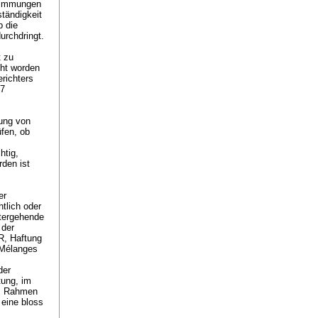
stimmungen
tändigkeit
b die
urchdringt.
t zu
cht worden
richters
97
rung von
üfen, ob
htig,
rden ist
er
tlich oder
itergehende
 der
, Haftung
 Mélanges
der
tung, im
im Rahmen
eine bloss