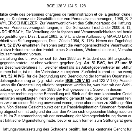
BGE 128 V 124 S. 128
ilité civile des personnes chargées de l'administration et de la gestion d'une i
ce, in: Konferenz der Geschäftsleiter von Personalversicherungen, 1986, S. 
LER-SCHMELZER, Zur Verantwortlichkeit des Stiftungsrates: die Haftung
tes von Personalvorsorgestiftungen, in: Der Schweizer Treuhänder 2000 S. 11;
OHRBACH, Die Verteilung der Aufgaben und Verantwortlichkeiten bei betrie
sorgestiftungen, Diss. Basel 1983, S. 9 f.; anderer Auffassung MARCO LAN
chkeit von Stiftungsorganen, Diss. Zürich 1984, S. 176). Neben der Zugehöri
Art. 52 BVG
erwähnten Personen setzt die vermögensrechtliche Verantwortlic
lative Erfordernisse den Eintritt eines Schadens, Widerrechtlichkeit, Versch
alzusammenhang voraus.
anstellung des L., welcher seit 16. Juni 1988 als Präsident des Stiftungsrates
egnerin amtete, ist ohne weiteres gegeben (vgl.
Art. 51 BVG
,
Art. 83 und 
s Beschwerdeführers H., welcher ebenfalls als Arbeitgebervertreter im Stiftu
ommen hatte, ist mit der Vorinstanz zu bejahen. Zunächst kommt es, so weni
s
Art. 52 AHVG
, für die Begründung und Beendigung der formellen Organstellu
elsregistereintrag an (vgl. statt vieler
BGE 126 V 61
und 123 V 172). Aussc
, wann die Organstellung effektiv begründet worden ist, was hier mit der Wahl 
tssitzung vom 9. September 1993 der Fall gewesen ist. Soweit in diesem
g eine rechtsungleiche Behandlung mit Blick auf die vom kantonalen Gericht
g erklärten eingeklagten Personen geltend gemacht wird, geht der Einwand fehl
en zwar an dieser Sitzung anwesend waren, ohne aber schon zu Stiftungsräte
ein. Von diesem Gesichtspunkt der zur Passivlegitimation führenden formelle
ng abgesehen, ist aufgrund der aus den Akten sich ergebenden Befugnisse un
s H. im Zusammenhang mit der Verwaltung der Vorsorgeeinrichtung davon a
st faktische Organstellung hatte, bevor er auch formell zum Stiftungsrat gew
 Haftungsvoraussetzung des Schadens betrifft, hat das kantonale Gericht für