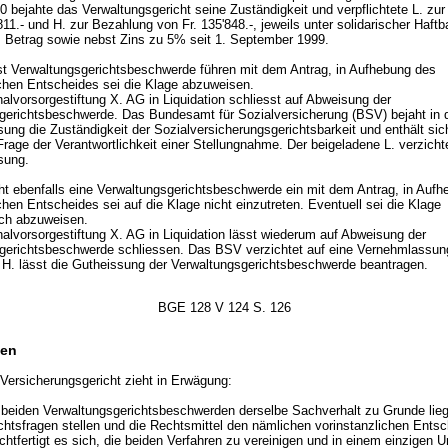
0 bejahte das Verwaltungsgericht seine Zuständigkeit und verpflichtete L. zu
811.- und H. zur Bezahlung von Fr. 135'848.-, jeweils unter solidarischer Haftba
m Betrag sowie nebst Zins zu 5% seit 1. September 1999.
st Verwaltungsgerichtsbeschwerde führen mit dem Antrag, in Aufhebung des
ichen Entscheides sei die Klage abzuweisen.
alvorsorgestiftung X. AG in Liquidation schliesst auf Abweisung der
gerichtsbeschwerde. Das Bundesamt für Sozialversicherung (BSV) bejaht in 
ung die Zuständigkeit der Sozialversicherungsgerichtsbarkeit und enthält sic
Frage der Verantwortlichkeit einer Stellungnahme. Der beigeladene L. verzicht
sung.
cht ebenfalls eine Verwaltungsgerichtsbeschwerde ein mit dem Antrag, in Auf
chen Entscheides sei auf die Klage nicht einzutreten. Eventuell sei die Klage
ich abzuweisen.
alvorsorgestiftung X. AG in Liquidation lässt wiederum auf Abweisung der
gerichtsbeschwerde schliessen. Das BSV verzichtet auf eine Vernehmlassun
 H. lässt die Gutheissung der Verwaltungsgerichtsbeschwerde beantragen.
BGE 128 V 124 S. 126
en
Versicherungsgericht zieht in Erwägung:
beiden Verwaltungsgerichtsbeschwerden derselbe Sachverhalt zu Grunde liegt
chtsfragen stellen und die Rechtsmittel den nämlichen vorinstanzlichen Entsc
echtfertigt es sich, die beiden Verfahren zu vereinigen und in einem einzigen Ur