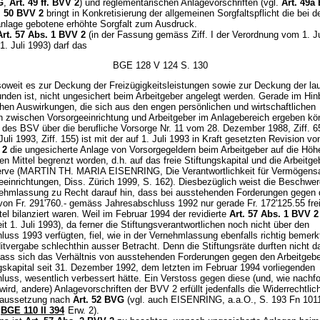
G
,
Art. 49 ff. BVV 2
) und reglementarischen Anlagevorschriften (vgl.
Art. 49a
. 50 BVV 2
bringt in Konkretisierung der allgemeinen Sorgfaltspflicht die bei d
lage gebotene erhöhte Sorgfalt zum Ausdruck.
Art. 57 Abs. 1 BVV 2
(in der Fassung gemäss Ziff. I der Verordnung vom 1. J
 1. Juli 1993) darf das
BGE 128 V 124 S. 130
oweit es zur Deckung der Freizügigkeitsleistungen sowie zur Deckung der la
nden ist, nicht ungesichert beim Arbeitgeber angelegt werden. Gerade im Hinb
chen Auswirkungen, die sich aus den engen persönlichen und wirtschaftlichen
 zwischen Vorsorgeeinrichtung und Arbeitgeber im Anlagebereich ergeben kön
 des BSV über die berufliche Vorsorge Nr. 11 vom 28. Dezember 1988, Ziff. 65
uli 1993, Ziff. 155) ist mit der auf 1. Juli 1993 in Kraft gesetzten Revision v
 2
die ungesicherte Anlage von Vorsorgegeldern beim Arbeitgeber auf die Höh
 Mittel begrenzt worden, d.h. auf das freie Stiftungskapital und die Arbeitge
erve (MARTIN TH. MARIA EISENRING, Die Verantwortlichkeit für Vermögens
eeinrichtungen, Diss. Zürich 1999, S. 162). Diesbezüglich weist die Beschwe
rnehmlassung zu Recht darauf hin, dass bei ausstehenden Forderungen gegen 
 von Fr. 291'760.- gemäss Jahresabschluss 1992 nur gerade Fr. 172'125.55 fre
tel bilanziert waren. Weil im Februar 1994 der revidierte
Art. 57 Abs. 1 BVV 2
eit 1. Juli 1993), da ferner die Stiftungsverantwortlichen noch nicht über den
uss 1993 verfügten, fiel, wie in der Vernehmlassung ebenfalls richtig bemerkt
itvergabe schlechthin ausser Betracht. Denn die Stiftungsräte durften nicht 
ass sich das Verhältnis von ausstehenden Forderungen gegen den Arbeitgeb
ngskapital seit 31. Dezember 1992, dem letzten im Februar 1994 vorliegenden
luss, wesentlich verbessert hätte. Ein Verstoss gegen diese (und, wie nachf
wird, andere) Anlagevorschriften der BVV 2 erfüllt jedenfalls die Widerrechtlich
raussetzung nach
Art. 52 BVG
(vgl. auch EISENRING, a.a.O., S. 193 Fn 1011
BGE 110 II 394
Erw. 2).