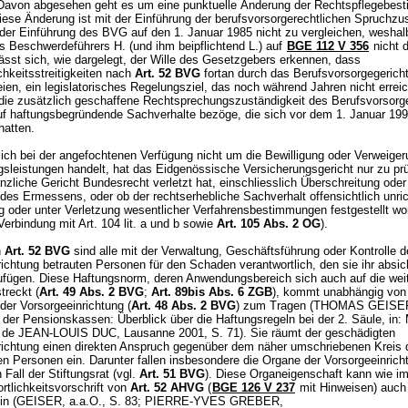
. Davon abgesehen geht es um eine punktuelle Änderung der Rechtspflegebe
ese Änderung ist mit der Einführung der berufsvorsorgerechtlichen Spruchzus
er Einführung des BVG auf den 1. Januar 1985 nicht zu vergleichen, weshal
s Beschwerdeführers H. (und ihm beipflichtend L.) auf
BGE 112 V 356
nicht d
ässt sich, wie dargelegt, der Wille des Gesetzgebers erkennen, dass
chkeitsstreitigkeiten nach
Art. 52 BVG
fortan durch das Berufsvorsorgegerich
eien, ein legislatorisches Regelungsziel, das noch während Jahren nicht errei
die zusätzlich geschaffene Rechtsprechungszuständigkeit des Berufsvorsorge
auf haftungsbegründende Sachverhalte bezöge, die sich vor dem 1. Januar 19
hatten.
ich bei der angefochtenen Verfügung nicht um die Bewilligung oder Verweige
gsleistungen handelt, hat das Eidgenössische Versicherungsgericht nur zu pr
nzliche Gericht Bundesrecht verletzt hat, einschliesslich Überschreitung oder
des Ermessens, oder ob der rechtserhebliche Sachverhalt offensichtlich unric
g oder unter Verletzung wesentlicher Verfahrensbestimmungen festgestellt wo
 Verbindung mit Art. 104 lit. a und b sowie
Art. 105 Abs. 2 OG
).
h
Art. 52 BVG
sind alle mit der Verwaltung, Geschäftsführung oder Kontrolle d
ichtung betrauten Personen für den Schaden verantwortlich, den sie ihr absich
zufügen. Diese Haftungsnorm, deren Anwendungsbereich sich auch auf die we
treckt (
Art. 49 Abs. 2 BVG
;
Art. 89bis Abs. 6 ZGB
), kommt unabhängig von
der Vorsorgeeinrichtung (
Art. 48 Abs. 2 BVG
) zum Tragen (THOMAS GEISER
 der Pensionskassen: Überblick über die Haftungsregeln bei der 2. Säule, in:
r de JEAN-LOUIS DUC, Lausanne 2001, S. 71). Sie räumt der geschädigten
richtung einen direkten Anspruch gegenüber dem näher umschriebenen Kreis 
gen Personen ein. Darunter fallen insbesondere die Organe der Vorsorgeeinrich
 Fall der Stiftungsrat (vgl.
Art. 51 BVG
). Diese Organeigenschaft kann wie 
rtlichkeitsvorschrift von
Art. 52 AHVG
(
BGE 126 V 237
mit Hinweisen) auch 
sein (GEISER, a.a.O., S. 83; PIERRE-YVES GREBER,