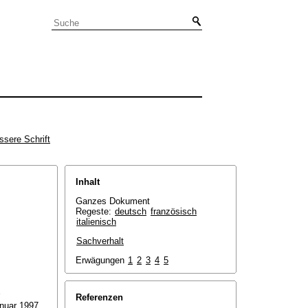
ssere Schrift
Inhalt
Ganzes Dokument
Regeste:
deutsch
französisch
italienisch
Sachverhalt
Erwägungen
1
2
3
4
5
Referenzen
anuar 1997