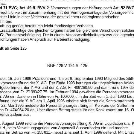
hat.
nd 71 BVG
;
Art. 49 ff. BVV 2
: Voraussetzungen der Haftung nach
Art. 52 BV
errechtlichkeit im Zusammenhang mit der Vermögensanlage der Vorsorgeeinri
rster Linie in einer Verletzung der gesetzlichen und reglementarischen
riften.
Haftung genügt bereits ein leicht fahrlässiges Verhalten.
Ersatzpflichtige des gleichen Organs haften bei gleichem Verschulden solidar
OG
: Parteientschädigung. Die in einem Verantwortlichkeitsprozess obsiegende
richtungen haben Anspruch auf Parteientschädigung.
lt
ab Seite 125
BGE 128 V 124 S. 125
 seit 16. Juni 1988 Präsident und H. seit 9. September 1993 Mitglied des Stif
lvorsorgestiftung der X. AG. Per Ende 1993 betrugen die ungesicherten Anlag
itgeberfirmen, der Y. AG und der Z. AG, Fr. 409'260.80 und damit rund 19% d
gens von Fr. 2'139'427.75. Im Februar 1994 gewährte die Personalvorsorgest
 Y. AG ein Darlehen in Höhe von Fr. 100'000.-. In der Zeit vom 1. Juli 1993 bis 
nung über die Y. AG am 1. April 1996 erhöhte sich ferner die Kontokorrentsch
 22. Mai 1996 meldete die Personalfürsorgestiftung im Konkurs der Stifterfir
on Fr. 474'034.20 an. Über diesen Betrag stellte ihr das Konkursamt am 16. 
Verlustschein aus.
 August 1999 reichte die Personalvorsorgestiftung X. AG in Liquidation u.a. 
d H. beim Verwaltungsgericht von Appenzell Ausserrhoden ein und machte
z im Betrag von Fr. 155'811.- nebst Zins seit 1. April 1996 geltend. Mit Ent