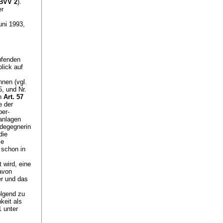
 BVV 2
).
er
uni 1993,
ufenden
lick auf
nen (vgl.
, und Nr.
on
Art. 57
e der
ber-
anlagen
rdegegnerin
die
ie
schon in
 wird, eine
davon
er und das
olgend zu
keit als
 unter