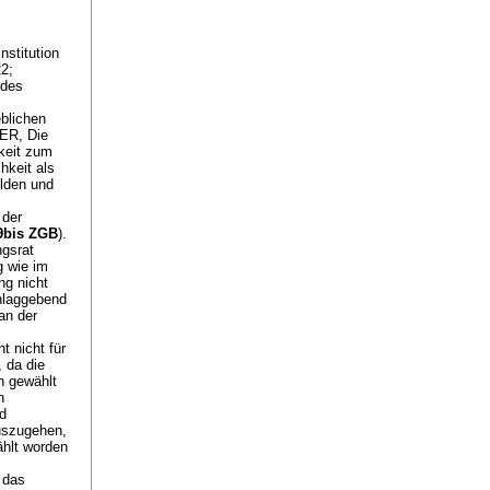
nstitution
22;
 des
blichen
TER, Die
gkeit zum
hkeit als
ulden und
 der
89bis ZGB
).
ngsrat
g wie im
ng nicht
hlaggebend
an der
 nicht für
, da die
n gewählt
n
d
uszugehen,
ählt worden
 das