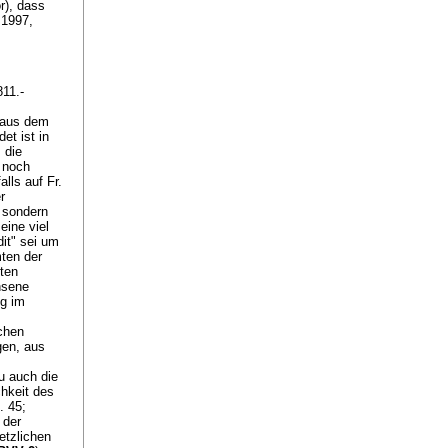
r), dass
 1997,
811.-
d aus dem
t ist in
 die
e noch
lls auf Fr.
r
, sondern
eine viel
it" sei um
mten der
eten
chsene
ng im
ichen
gen, aus
u auch die
hkeit des
. 45;
 der
etzlichen