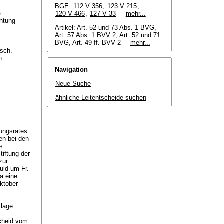
BGE:
112 V 356
,
123 V 215
,
G
.
120 V 466
,
127 V 33
mehr...
chtung
Artikel:
Art. 52 und 73 Abs. 1 BVG
,
Art. 57 Abs. 1 BVV 2,
Art. 52 und 71
BVG
, Art. 49 ff. BVV 2
mehr...
isch.
n
Navigation
Neue Suche
ähnliche Leitentscheide suchen
tungsrates
en bei den
es
iftung der
zur
uld um Fr.
ma eine
Oktober
Klage
scheid vom