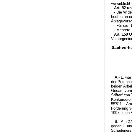
verwirklicht 
Art. 52 u
- Die Wid
besteht in e
Anlagevorsch
- Für die 
- Mehrere 
Art. 159 
Vorsorgeein
Sachverha
A.-
L. war
der Persona
beiden Arbe
Gesamtvermö
Stifterfirma
Konkurseröff
55'811.-. Am
Forderung v
1997 einen 
B.-
Am 27.
gegen L. un
Schadenersat