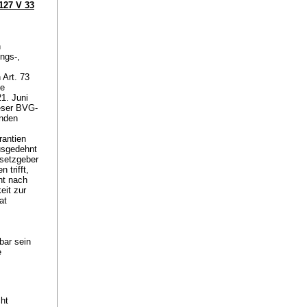
127 V 33
n
ungs-,
 Art. 73
ie
1. Juni
ieser BVG-
enden
rantien
ausgedehnt
esetzgeber
 trifft,
ht nach
eit zur
at
bar sein
e
cht