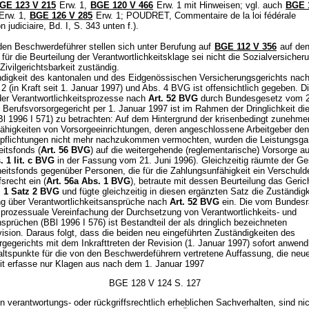
GE 123 V 215
Erw. 1,
BGE 120 V 466
Erw. 1 mit Hinweisen; vgl. auch
BGE 
 Erw. 1,
BGE 126 V 285
Erw. 1; POUDRET, Commentaire de la loi fédérale
n judiciaire, Bd. I, S. 343 unten f.).
den Beschwerdeführer stellen sich unter Berufung auf
BGE 112 V 356
auf de
für die Beurteilung der Verantwortlichkeitsklage sei nicht die Sozialversicher
Zivilgerichtsbarkeit zuständig.
digkeit des kantonalen und des Eidgenössischen Versicherungsgerichts nach
2 (in Kraft seit 1. Januar 1997) und Abs. 4 BVG ist offensichtlich gegeben. D
er Verantwortlichkeitsprozesse nach
Art. 52 BVG
durch Bundesgesetz vom 2
 Berufsvorsorgegericht per 1. Januar 1997 ist im Rahmen der Dringlichkeit d
Bl 1996 I 571) zu betrachten: Auf dem Hintergrund der krisenbedingt zunehm
ähigkeiten von Vorsorgeeinrichtungen, deren angeschlossene Arbeitgeber den
pflichtungen nicht mehr nachzukommen vermochten, wurden die Leistungsga
itsfonds (
Art. 56 BVG
) auf die weitergehende (reglementarische) Vorsorge 
. 1 lit. c BVG
in der Fassung vom 21. Juni 1996). Gleichzeitig räumte der G
itsfonds gegenüber Personen, die für die Zahlungsunfähigkeit ein Verschulden
fsrecht ein (
Art. 56a Abs. 1 BVG
), betraute mit dessen Beurteilung das Geric
. 1 Satz 2 BVG
und fügte gleichzeitig in diesen ergänzten Satz die Zuständigk
g über Verantwortlichkeitsansprüche nach
Art. 52 BVG
ein. Die vom Bundesr
 prozessuale Vereinfachung der Durchsetzung von Verantwortlichkeits- und
sprüchen (BBl 1996 I 576) ist Bestandteil der als dringlich bezeichneten
ision. Daraus folgt, dass die beiden neu eingeführten Zuständigkeiten des
gegerichts mit dem Inkrafttreten der Revision (1. Januar 1997) sofort anwend
haltspunkte für die von den Beschwerdeführern vertretene Auffassung, die neu
it erfasse nur Klagen aus nach dem 1. Januar 1997
BGE 128 V 124 S. 127
n verantwortungs- oder rückgriffsrechtlich erheblichen Sachverhalten, sind ni