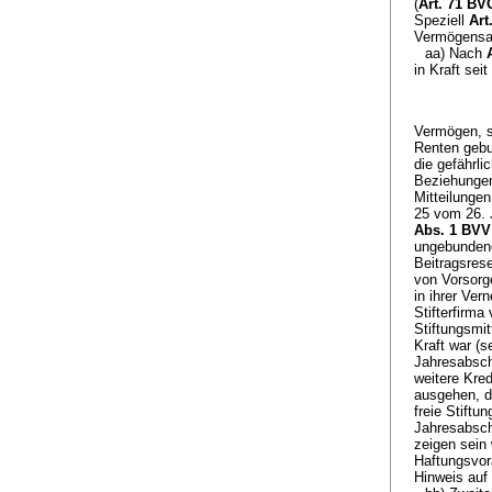
(
Art. 71 BV
Speziell
Art
Vermögensan
aa) Nach
in Kraft seit
Vermögen, s
Renten gebu
die gefährli
Beziehungen
Mitteilungen
25 vom 26. J
Abs. 1 BVV
ungebundenen
Beitragsres
von Vorsorg
in ihrer Ve
Stifterfirma
Stiftungsmit
Kraft war (s
Jahresabschl
weitere Kred
ausgehen, d
freie Stiftu
Jahresabsch
zeigen sein 
Haftungsvo
Hinweis auf