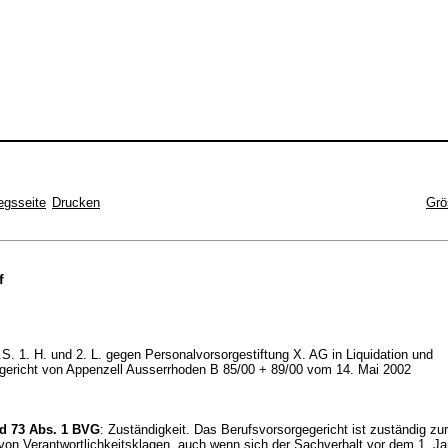
egsseite
Drucken
Grö
f
 i.S. 1. H. und 2. L. gegen Personalvorsorgestiftung X. AG in Liquidation und
gericht von Appenzell Ausserrhoden B 85/00 + 89/00 vom 14. Mai 2002
nd 73 Abs. 1 BVG
: Zuständigkeit. Das Berufsvorsorgegericht ist zuständig zur
 von Verantwortlichkeitsklagen, auch wenn sich der Sachverhalt vor dem 1. J