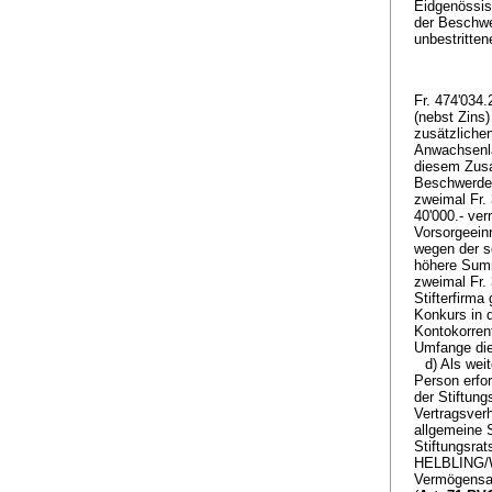
Eidgenössisc
der Beschwe
unbestritte
Fr. 474'034
(nebst Zins
zusätzlichen
Anwachsenla
diesem Zusa
Beschwerdeg
zweimal Fr. 
40'000.- ver
Vorsorgeeinr
wegen der sc
höhere Summ
zweimal Fr. 
Stifterfirma
Konkurs in d
Kontokorren
Umfange die
d) Als wei
Person erfor
der Stiftun
Vertragsver
allgemeine 
Stiftungsrat
HELBLING/W
Vermögensanl