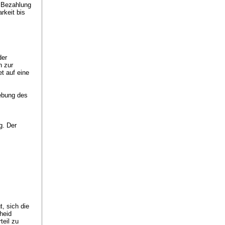
r Bezahlung
rkeit bis
der
h zur
et auf eine
hebung des
g. Der
, sich die
heid
teil zu