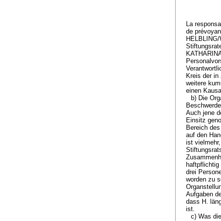
La responsab
de prévoyan
HELBLING/WY
Stiftungsra
KATHARINA R
Personalvor
Verantwortli
Kreis der in
weitere kumu
einen Kaus
b) Die Org
Beschwerdeg
Auch jene de
Einsitz gen
Bereich de
auf den Hand
ist vielmehr
Stiftungsra
Zusammenhan
haftpflichti
drei Person
worden zu s
Organstellu
Aufgaben de
dass H. läng
ist.
c) Was die