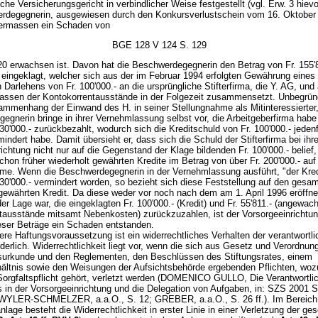
he Versicherungsgericht in verbindlicher Weise festgestellt (vgl. Erw. 3 hievo
rdegegnerin, ausgewiesen durch den Konkursverlustschein vom 16. Oktober
nermassen ein Schaden von
BGE 128 V 124 S. 129
.20 erwachsen ist. Davon hat die Beschwerdegegnerin den Betrag von Fr. 155'
) eingeklagt, welcher sich aus der im Februar 1994 erfolgten Gewährung eines
 Darlehens von Fr. 100'000.- an die ursprüngliche Stifterfirma, die Y. AG, un
ssen der Kontokorrentausstände in der Folgezeit zusammensetzt. Unbegründe
mmenhang der Einwand des H. in seiner Stellungnahme als Mitinteressierter,
egnerin bringe in ihrer Vernehmlassung selbst vor, die Arbeitgeberfirma hab
30'000.- zurückbezahlt, wodurch sich die Kreditschuld von Fr. 100'000.- jedenfa
mindert habe. Damit übersieht er, dass sich die Schuld der Stifterfirma bei ihre
ichtung nicht nur auf die Gegenstand der Klage bildenden Fr. 100'000.- belief
hon früher wiederholt gewährten Kredite im Betrag von über Fr. 200'000.- auf 
e. Wenn die Beschwerdegegnerin in der Vernehmlassung ausführt, "der Kred
30'000.- vermindert worden, so bezieht sich diese Feststellung auf den gesa
 gewährten Kredit. Da diese weder vor noch nach dem am 1. April 1996 eröffn
er Lage war, die eingeklagten Fr. 100'000.- (Kredit) und Fr. 55'811.- (angewa
tausstände mitsamt Nebenkosten) zurückzuzahlen, ist der Vorsorgeeinrichtu
ser Beträge ein Schaden entstanden.
tere Haftungsvoraussetzung ist ein widerrechtliches Verhalten der verantwortl
derlich. Widerrechtlichkeit liegt vor, wenn die sich aus Gesetz und Verordnun
gsurkunde und den Reglementen, den Beschlüssen des Stiftungsrates, einem
hältnis sowie den Weisungen der Aufsichtsbehörde ergebenden Pflichten, woz
Sorgfaltspflicht gehört, verletzt werden (DOMENICO GULLO, Die Verantwortlic
s in der Vorsorgeeinrichtung und die Delegation von Aufgaben, in: SZS 2001 S
YLER-SCHMELZER, a.a.O., S. 12; GREBER, a.a.O., S. 26 ff.). Im Bereich
age besteht die Widerrechtlichkeit in erster Linie in einer Verletzung der ges