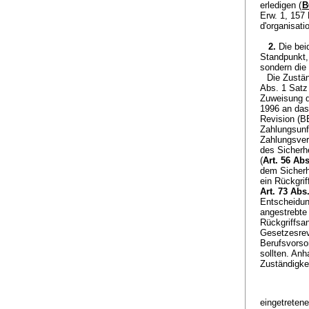
erledigen (
B
Erw. 1, 157
d'organisatio
2.
Die bei
Standpunkt, 
sondern die 
Die Zustän
Abs. 1 Satz 
Zuweisung d
1996 an das
Revision (B
Zahlungsunf
Zahlungsver
des Sicherhe
(
Art. 56 Abs
dem Sicherhe
ein Rückgrif
Art. 73 Abs
Entscheidun
angestrebte
Rückgriffsan
Gesetzesrev
Berufsvorsor
sollten. An
Zuständigke
eingetretene