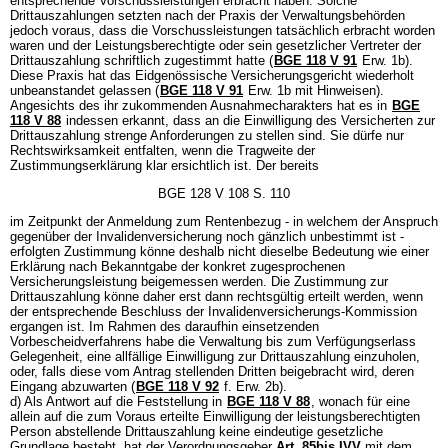
entsprechende Vorschussleistungen erbracht haben. Solche
Drittauszahlungen setzten nach der Praxis der Verwaltungsbehörden
jedoch voraus, dass die Vorschussleistungen tatsächlich erbracht worden
waren und der Leistungsberechtigte oder sein gesetzlicher Vertreter der
Drittauszahlung schriftlich zugestimmt hatte (
BGE 118 V 91
Erw. 1b).
Diese Praxis hat das Eidgenössische Versicherungsgericht wiederholt
unbeanstandet gelassen (
BGE 118 V 91
Erw. 1b mit Hinweisen).
Angesichts des ihr zukommenden Ausnahmecharakters hat es in
BGE
118 V 88
indessen erkannt, dass an die Einwilligung des Versicherten zur
Drittauszahlung strenge Anforderungen zu stellen sind. Sie dürfe nur
Rechtswirksamkeit entfalten, wenn die Tragweite der
Zustimmungserklärung klar ersichtlich ist. Der bereits
BGE 128 V 108 S. 110
im Zeitpunkt der Anmeldung zum Rentenbezug - in welchem der Anspruch
gegenüber der Invalidenversicherung noch gänzlich unbestimmt ist -
erfolgten Zustimmung könne deshalb nicht dieselbe Bedeutung wie einer
Erklärung nach Bekanntgabe der konkret zugesprochenen
Versicherungsleistung beigemessen werden. Die Zustimmung zur
Drittauszahlung könne daher erst dann rechtsgültig erteilt werden, wenn
der entsprechende Beschluss der Invalidenversicherungs-Kommission
ergangen ist. Im Rahmen des daraufhin einsetzenden
Vorbescheidverfahrens habe die Verwaltung bis zum Verfügungserlass
Gelegenheit, eine allfällige Einwilligung zur Drittauszahlung einzuholen,
oder, falls diese vom Antrag stellenden Dritten beigebracht wird, deren
Eingang abzuwarten (
BGE 118 V 92
f. Erw. 2b).
d) Als Antwort auf die Feststellung in
BGE 118 V 88
, wonach für eine
allein auf die zum Voraus erteilte Einwilligung der leistungsberechtigten
Person abstellende Drittauszahlung keine eindeutige gesetzliche
Grundlage besteht, hat der Verordnungsgeber
Art. 85bis IVV
mit dem