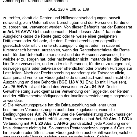
Anhörung der Kantone Massnahmen
BGE 128 V 108 S. 109
zu treffen, damit die Renten und Hilflosenentschädigungen, soweit
notwendig, zum Unterhalt des Berechtigten und der Personen, für die er
zu sorgen hat, verwendet werden. Von dieser Befugnis hat der Bundesrat
in
Art. 76 AHVV
Gebrauch gemacht. Nach dessen Abs. 1 kann die
Ausgleichskasse die Rente ganz oder teilweise einer geeigneten
Drittperson oder Behörde, die dem Rentenberechtigten gegenüber
gesetzlich oder sittlich unterstützungspflichtig ist oder ihn dauernd
fürsorgerisch betreut, auszahlen, wenn der Rentenberechtigte die Rente
nicht für den Unterhalt seiner selbst und der Personen verwendet, für
welche er zu sorgen hat, oder nachweisbar nicht imstande ist, die Rente
hierfür zu verwenden, und er oder die Personen, für die er zu sorgen hat,
deswegen ganz oder teilweise der öffentlichen oder privaten Fürsorge zur
Last fallen. Nach der Rechtsprechung rechtfertigt die Tatsache allein,
dass jemand von einer Fürsorgebehörde unterstützt wird, noch nicht die
Auszahlung an diese Behörde (
BGE 118 V 91
Erw. 1b mit Hinweisen).
Art. 76 AHVV
ist auf Grund des Verweises in
Art. 84 IVV
für die
Gewährleistung zweckgemässer Verwendung der Taggelder, der Renten
und der Hilflosenentschädigungen der Invalidenversicherung sinngemäss
anwendbar.
c) Die Verwaltungspraxis hat die Drittauszahlung seit jeher unter
bestimmten Voraussetzungen auch dann zugelassen, wenn die
Bedingungen des
Art. 76 AHVV
über die Gewährleistung zweckmässiger
Rentenverwendung nicht erfüllt waren, obschon laut
Art. 50 Abs. 1 IVG
in
Verbindung mit
Art. 20 Abs. 1 AHVG
grundsätzlich jede Abtretung einer
Invalidenrente nichtig ist. So konnten Rentennachzahlungen auf Gesuch
hin privaten oder öffentlichen Fürsorgestellen ausbezahlt werden, welche