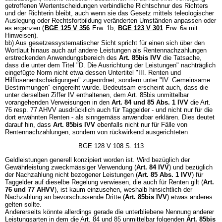
getroffenen Wertentscheidungen verbindliche Richtschnur des Richters
und der Richterin bleibt, auch wenn sie das Gesetz mittels teleologischer
Auslegung oder Rechtsfortbildung veränderten Umständen anpassen oder
es ergänzen (
BGE 125 V 356
Erw. 1b,
BGE 123 V 301
Erw. 6a mit
Hinweisen).
bb) Aus gesetzessystematischer Sicht spricht für einen sich über den
Wortlaut hinaus auch auf andere Leistungen als Rentennachzahlungen
erstreckenden Anwendungsbereich des
Art. 85bis IVV
die Tatsache,
dass die unter dem Titel "D. Die Ausrichtung der Leistungen" nachträglich
eingefügte Norm nicht etwa dessen Untertitel "III. Renten und
Hilflosenentschädigungen" zugeordnet, sondern unter "IV. Gemeinsame
Bestimmungen" eingereiht wurde. Bedeutsam erscheint auch, dass die
unter derselben Ziffer IV enthaltenen, dem Art. 85bis unmittelbar
vorangehenden Verweisungen in den
Art. 84 und 85 Abs. 1 IVV
die Art.
76 resp. 77 AHVV ausdrücklich auch für Taggelder - und nicht nur für die
dort erwähnten Renten - als sinngemäss anwendbar erklären. Dies deutet
darauf hin, dass
Art. 85bis IVV
ebenfalls nicht nur für Fälle von
Rentennachzahlungen, sondern von rückwirkend ausgerichteten
BGE 128 V 108 S. 113
Geldleistungen generell konzipiert worden ist. Wird bezüglich der
Gewährleistung zweckmässiger Verwendung (
Art. 84 IVV
) und bezüglich
der Nachzahlung nicht bezogener Leistungen (
Art. 85 Abs. 1 IVV
) für
Taggelder auf dieselbe Regelung verwiesen, die auch für Renten gilt (
Art.
76 und 77 AHVV
), ist kaum einzusehen, weshalb hinsichtlich der
Nachzahlung an bevorschussende Dritte (
Art. 85bis IVV
) etwas anderes
gelten sollte.
Andererseits könnte allerdings gerade die unterbliebene Nennung anderer
Leistungsarten in dem die Art. 84 und 85 unmittelbar folgenden
Art. 85bis