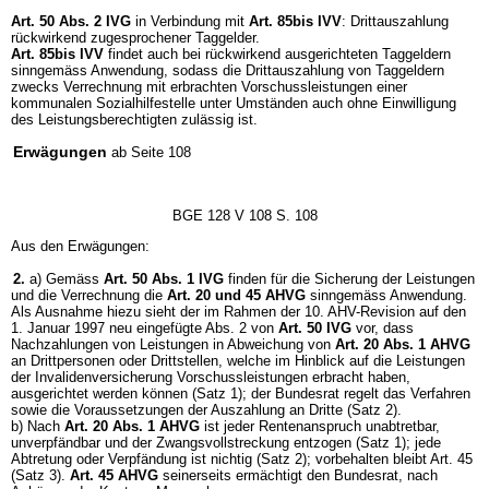
Art. 50 Abs. 2 IVG
in Verbindung mit
Art. 85bis IVV
: Drittauszahlung
rückwirkend zugesprochener Taggelder.
Art. 85bis IVV
findet auch bei rückwirkend ausgerichteten Taggeldern
sinngemäss Anwendung, sodass die Drittauszahlung von Taggeldern
zwecks Verrechnung mit erbrachten Vorschussleistungen einer
kommunalen Sozialhilfestelle unter Umständen auch ohne Einwilligung
des Leistungsberechtigten zulässig ist.
Erwägungen
ab Seite 108
BGE 128 V 108 S. 108
Aus den Erwägungen:
2.
a) Gemäss
Art. 50 Abs. 1 IVG
finden für die Sicherung der Leistungen
und die Verrechnung die
Art. 20 und 45 AHVG
sinngemäss Anwendung.
Als Ausnahme hiezu sieht der im Rahmen der 10. AHV-Revision auf den
1. Januar 1997 neu eingefügte Abs. 2 von
Art. 50 IVG
vor, dass
Nachzahlungen von Leistungen in Abweichung von
Art. 20 Abs. 1 AHVG
an Drittpersonen oder Drittstellen, welche im Hinblick auf die Leistungen
der Invalidenversicherung Vorschussleistungen erbracht haben,
ausgerichtet werden können (Satz 1); der Bundesrat regelt das Verfahren
sowie die Voraussetzungen der Auszahlung an Dritte (Satz 2).
b) Nach
Art. 20 Abs. 1 AHVG
ist jeder Rentenanspruch unabtretbar,
unverpfändbar und der Zwangsvollstreckung entzogen (Satz 1); jede
Abtretung oder Verpfändung ist nichtig (Satz 2); vorbehalten bleibt Art. 45
(Satz 3).
Art. 45 AHVG
seinerseits ermächtigt den Bundesrat, nach