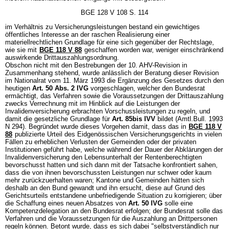
BGE 128 V 108 S. 114
im Verhältnis zu Versicherungsleistungen bestand ein gewichtiges
öffentliches Interesse an der raschen Realisierung einer
materiellrechtlichen Grundlage für eine sich gegenüber der Rechtslage,
wie sie mit
BGE 118 V 88
geschaffen worden war, weniger einschränkend
auswirkende Drittauszahlungsordnung.
Obschon nicht mit den Bestrebungen der 10. AHV-Revision in
Zusammenhang stehend, wurde anlässlich der Beratung dieser Revision
im Nationalrat vom 11. März 1993 die Ergänzung des Gesetzes durch den
heutigen
Art. 50 Abs. 2 IVG
vorgeschlagen, welcher den Bundesrat
ermächtigt, das Verfahren sowie die Voraussetzungen der Drittauszahlung
zwecks Verrechnung mit im Hinblick auf die Leistungen der
Invalidenversicherung erbrachten Vorschussleistungen zu regeln, und
damit die gesetzliche Grundlage für
Art. 85bis IVV
bildet (Amtl.Bull. 1993
N 294). Begründet wurde dieses Vorgehen damit, dass das in
BGE 118 V
88
publizierte Urteil des Eidgenössischen Versicherungsgerichts in vielen
Fällen zu erheblichen Verlusten der Gemeinden oder der privaten
Institutionen geführt habe, welche während der Dauer der Abklärungen der
Invalidenversicherung den Lebensunterhalt der Rentenberechtigten
bevorschusst hatten und sich dann mit der Tatsache konfrontiert sahen,
dass die von ihnen bevorschussten Leistungen nur schwer oder kaum
mehr zurückzuerhalten waren; Kantone und Gemeinden hätten sich
deshalb an den Bund gewandt und ihn ersucht, diese auf Grund des
Gerichtsurteils entstandene unbefriedigende Situation zu korrigieren; über
die Schaffung eines neuen Absatzes von
Art. 50 IVG
solle eine
Kompetenzdelegation an den Bundesrat erfolgen; der Bundesrat solle das
Verfahren und die Voraussetzungen für die Auszahlung an Drittpersonen
regeln können. Betont wurde, dass es sich dabei "selbstverständlich nur