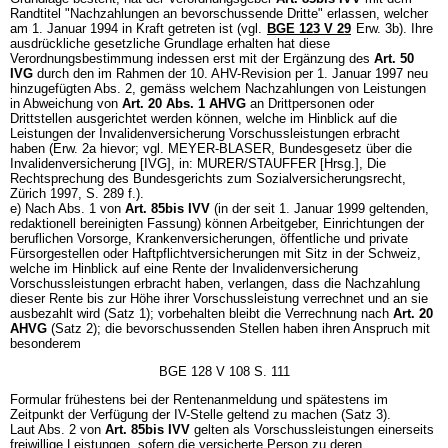
Randtitel "Nachzahlungen an bevorschussende Dritte" erlassen, welcher
am 1. Januar 1994 in Kraft getreten ist (vgl.
BGE 123 V 29
Erw. 3b). Ihre
ausdrückliche gesetzliche Grundlage erhalten hat diese
Verordnungsbestimmung indessen erst mit der Ergänzung des
Art. 50
IVG
durch den im Rahmen der 10. AHV-Revision per 1. Januar 1997 neu
hinzugefügten Abs. 2, gemäss welchem Nachzahlungen von Leistungen
in Abweichung von
Art. 20 Abs. 1 AHVG
an Drittpersonen oder
Drittstellen ausgerichtet werden können, welche im Hinblick auf die
Leistungen der Invalidenversicherung Vorschussleistungen erbracht
haben (Erw. 2a hievor; vgl. MEYER-BLASER, Bundesgesetz über die
Invalidenversicherung [IVG], in: MURER/STAUFFER [Hrsg.], Die
Rechtsprechung des Bundesgerichts zum Sozialversicherungsrecht,
Zürich 1997, S. 289 f.).
e) Nach Abs. 1 von
Art. 85bis IVV
(in der seit 1. Januar 1999 geltenden,
redaktionell bereinigten Fassung) können Arbeitgeber, Einrichtungen der
beruflichen Vorsorge, Krankenversicherungen, öffentliche und private
Fürsorgestellen oder Haftpflichtversicherungen mit Sitz in der Schweiz,
welche im Hinblick auf eine Rente der Invalidenversicherung
Vorschussleistungen erbracht haben, verlangen, dass die Nachzahlung
dieser Rente bis zur Höhe ihrer Vorschussleistung verrechnet und an sie
ausbezahlt wird (Satz 1); vorbehalten bleibt die Verrechnung nach
Art. 20
AHVG
(Satz 2); die bevorschussenden Stellen haben ihren Anspruch mit
besonderem
BGE 128 V 108 S. 111
Formular frühestens bei der Rentenanmeldung und spätestens im
Zeitpunkt der Verfügung der IV-Stelle geltend zu machen (Satz 3).
Laut Abs. 2 von
Art. 85bis IVV
gelten als Vorschussleistungen einerseits
freiwillige Leistungen, sofern die versicherte Person zu deren