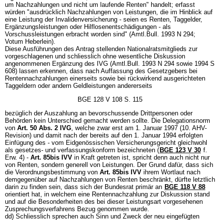
um Nachzahlungen und nicht um laufende Renten" handelt; erfasst
würden "ausdrücklich Nachzahlungen von Leistungen, die im Hinblick auf
eine Leistung der Invalidenversicherung - seien es Renten, Taggelder,
Ergänzungsleistungen oder Hilflosenentschädigungen - als
Vorschussleistungen erbracht worden sind" (Amtl.Bull. 1993 N 294;
Votum Heberlein).
Diese Ausführungen des Antrag stellenden Nationalratsmitglieds zur
vorgeschlagenen und schliesslich ohne wesentliche Diskussion
angenommenen Ergänzung des IVG (Amtl.Bull. 1993 N 294 sowie 1994 S
608) lassen erkennen, dass nach Auffassung des Gesetzgebers bei
Rentennachzahlungen einerseits sowie bei rückwirkend ausgerichteten
Taggeldern oder andern Geldleistungen andererseits
BGE 128 V 108 S. 115
bezüglich der Auszahlung an bevorschussende Drittpersonen oder
Behörden kein Unterschied gemacht werden sollte. Die Delegationsnorm
von
Art. 50 Abs. 2 IVG
, welche zwar erst am 1. Januar 1997 (10. AHV-
Revision) und damit nach der bereits auf den 1. Januar 1994 erfolgten
Einfügung des - vom Eidgenössischen Versicherungsgericht gleichwohl
als gesetzes- und verfassungskonform bezeichneten (
BGE 123 V 30
f.
Erw. 4) -
Art. 85bis IVV
in Kraft getreten ist, spricht denn auch nicht nur
von Renten, sondern generell von Leistungen. Der Grund dafür, dass sich
die Verordnungsbestimmung von
Art. 85bis IVV
ihrem Wortlaut nach
demgegenüber auf Nachzahlungen von Renten beschränkt, dürfte letztlich
darin zu finden sein, dass sich der Bundesrat primär an
BGE 118 V 88
orientiert hat, in welchem eine Rentennachzahlung zur Diskussion stand
und auf die Besonderheiten des bei dieser Leistungsart vorgesehenen
Zusprechungsverfahrens Bezug genommen wurde.
dd) Schliesslich sprechen auch Sinn und Zweck der neu eingefügten