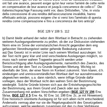
ont fait une avance, peuvent exiger qu'on leur verse l'arriéré de cette rente
en compensation de leur avance et jusqu'à concurrence de celle-ci". Die
italienischsprachige Fassung sieht vor, dass Drittstellen, "che, in vista
della concessione di una rendita dell'assicurazione invalidità, hanno
effettuato anticipi, possono esigere che si versi loro l'arretrato di questa
rendita come compensazione e fino a concorrenza dei loro anticipi".
BGE 128 V 108 S. 112
b) Damit bleibt anhand der nebst dem Wortlaut in Betracht zu ziehenden
weiteren Auslegungselemente zu prüfen, ob der zur Diskussion stehenden
Norm eine im Sinne der vorinstanzlichen Ansicht gegenüber dem eng
gefassten Verordnungstext weiter gehende Bedeutung zukommt.
aa) Das Gesetz ist in erster Linie nach seinem Wortlaut auszulegen. Ist
der Text nicht ganz klar und sind verschiedene Auslegungen möglich, so
muss nach seiner wahren Tragweite gesucht werden unter
Berücksichtigung aller Auslegungselemente, namentlich des Zwecks, des
Sinnes und der dem Text zu Grunde liegenden Wertung. Wichtig ist
ebenfalls der Sinn, der einer Norm im Kontext zukommt. Vom klaren, d.h.
eindeutigen und unmissverständlichen Wortlaut darf nur ausnahmsweise
abgewichen werden, u.a. dann nämlich, wenn triftige Gründe dafür
vorliegen, dass der Wortlaut nicht den wahren Sinn der Bestimmung
wiedergibt. Solche Gründe können sich aus der Entstehungsgeschichte
der Bestimmung, aus ihrem Grund und Zweck oder aus dem
Zusammenhang mit andern Vorschriften ergeben (
BGE 127 IV 194
Erw.
5b/aa,
BGE 127 V 5
Erw. 4a, 92 Erw. 1d, 198 Erw. 2c, je mit Hinweisen).
Eine historisch orientierte Auslegung ist für sich allein nicht entscheidend.
Anderseits vermag aber nur sie die Regelungsabsicht des Gesetzgebers
aufzuzeigen, welche wiederum zusammen mit den zu ihrer Verfolgung