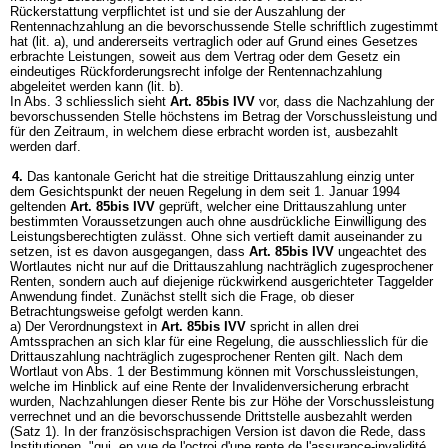
Rückerstattung verpflichtet ist und sie der Auszahlung der
Rentennachzahlung an die bevorschussende Stelle schriftlich zugestimmt
hat (lit. a), und andererseits vertraglich oder auf Grund eines Gesetzes
erbrachte Leistungen, soweit aus dem Vertrag oder dem Gesetz ein
eindeutiges Rückforderungsrecht infolge der Rentennachzahlung
abgeleitet werden kann (lit. b).
In Abs. 3 schliesslich sieht
Art. 85bis IVV
vor, dass die Nachzahlung der
bevorschussenden Stelle höchstens im Betrag der Vorschussleistung und
für den Zeitraum, in welchem diese erbracht worden ist, ausbezahlt
werden darf.
4.
Das kantonale Gericht hat die streitige Drittauszahlung einzig unter
dem Gesichtspunkt der neuen Regelung in dem seit 1. Januar 1994
geltenden
Art. 85bis IVV
geprüft, welcher eine Drittauszahlung unter
bestimmten Voraussetzungen auch ohne ausdrückliche Einwilligung des
Leistungsberechtigten zulässt. Ohne sich vertieft damit auseinander zu
setzen, ist es davon ausgegangen, dass
Art. 85bis IVV
ungeachtet des
Wortlautes nicht nur auf die Drittauszahlung nachträglich zugesprochener
Renten, sondern auch auf diejenige rückwirkend ausgerichteter Taggelder
Anwendung findet. Zunächst stellt sich die Frage, ob dieser
Betrachtungsweise gefolgt werden kann.
a) Der Verordnungstext in
Art. 85bis IVV
spricht in allen drei
Amtssprachen an sich klar für eine Regelung, die ausschliesslich für die
Drittauszahlung nachträglich zugesprochener Renten gilt. Nach dem
Wortlaut von Abs. 1 der Bestimmung können mit Vorschussleistungen,
welche im Hinblick auf eine Rente der Invalidenversicherung erbracht
wurden, Nachzahlungen dieser Rente bis zur Höhe der Vorschussleistung
verrechnet und an die bevorschussende Drittstelle ausbezahlt werden
(Satz 1). In der französischsprachigen Version ist davon die Rede, dass
Institutionen, "qui, en vue de l'octroi d'une rente de l'assurance-invalidité,