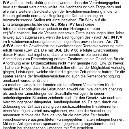
IVV
auch als Indiz dafür gesehen werden, dass der Verordnungsgeber
bewusst darauf verzichten wollte, die Nachzahlung von Taggeldern und
allenfalls weiteren Geldleistungen der Invalidenversicherung in die für
Renten geltende normative Regelung der Drittauszahlung an
bevorschussende Stellen mit einzubeziehen. Ein Blick auf die
Entstehungsgeschichte des
Art. 85bis IVV
lässt diese
Interpretationsmöglichkeit jedoch in den Hintergrund treten.
cc) Wie erwähnt, hat die Verwaltungspraxis Drittauszahlungen über Jahre
hinweg auch zugelassen, wenn die Bedingungen des - nach
Art. 84 IVV
im Invalidenversicherungsbereich sinngemäss anwendbaren -
Art. 76
AHVV
über die Gewährleistung zweckmässiger Rentenverwendung nicht
erfüllt waren (Erw. 2c). Die mit
BGE 118 V 88
erfolgte Einschränkung
dieser Praxis - dahingehend, dass eine bereits im Zeitpunkt der
Anmeldung zum Rentenbezug erfolgte Zustimmung als Grundlage für die
Anordnung einer Drittauszahlung nicht mehr genügte (vgl. Erw. 2c hievor)
- hatte zur Folge, dass Sozialhilfestellen oftmals der Möglichkeit verlustig
gingen, Leistungen, welche sie für die gleiche Zeit erbracht hatten, für die
später seitens der Invalidenversicherung auch die Rentenberechtigung
anerkannt wurde, erhältlich
zu machen. Umgekehrt konnten die betroffenen Versicherten für die
nämliche Periode über die Leistungen sowohl der Invalidenversicherung
als auch der Einrichtungen der Sozialhilfe verfügen. In dieser
unbefriedigenden Situation zeichnete sich für den Gesetz- wie auch den
Verordnungsgeber dringender Handlungsbedarf ab. Es galt, durch die
Zulassung der Drittauszahlung von nachzuzahlenden Invalidenrenten
einen Vermögensvorteil auszugleichen, welchen die Versicherten
ansonsten zufolge des Bezugs von für die nämliche Zeit bereits
vorschussweise ausgerichteten Fürsorgegeldern hätten erlangen können.
Mit dem Anliegen eines sparsamen, gegenseitig abgestimmten und
insofern haushälterischen Umgangs mit Steuergeldern