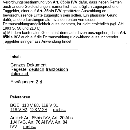
Verordnungsbestimmung von
Art. 85bis IVV
dafür, dass neben Renten
auch andere Geldleistungen, namentlich nachträglich zugesprochene
Taggelder, einer auf
Art. 85bis IVV
gestützten Auszahlung an
bevorschussende Dritte zugänglich sein sollen. Ein plausibler Grund
dafür, andere Leistungen als Invalidenrenten von dieser
Drittauszahlungsmöglichkeit auszunehmen, ist nicht ersichtlich (vgl. AHI
1993 S. 50 und 210 f.).
c) Mit dem kantonalen Gericht ist demnach davon auszugehen, dass
Art.
85bis IVV
auch auf die Drittauszahlung rückwirkend auszurichtender
Taggelder sinngemäss Anwendung findet.
Inhalt
Ganzes Dokument
Regeste:
deutsch
französisch
italienisch
Erwägungen
2
4
Referenzen
BGE:
118 V 88
,
118 V 91
,
118 V 92
,
123 V 29
mehr...
Artikel: Art. 85bis IVV, Art. 20 Abs.
1 AHVG, Art. 76 AHVV, Art. 84
IVV
mehr...