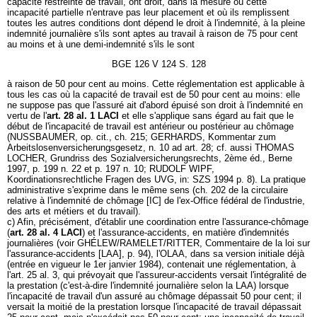
capacité restreinte de travail, ont droit, dans la mesure où cette
incapacité partielle n'entrave pas leur placement et où ils remplissent
toutes les autres conditions dont dépend le droit à l'indemnité, à la pleine
indemnité journalière s'ils sont aptes au travail à raison de 75 pour cent
au moins et à une demi-indemnité s'ils le sont
BGE 126 V 124 S. 128
à raison de 50 pour cent au moins. Cette réglementation est applicable à
tous les cas où la capacité de travail est de 50 pour cent au moins: elle
ne suppose pas que l'assuré ait d'abord épuisé son droit à l'indemnité en
vertu de l'
art. 28 al. 1 LACI
et elle s'applique sans égard au fait que le
début de l'incapacité de travail est antérieur ou postérieur au chômage
(NUSSBAUMER, op. cit., ch. 215; GERHARDS, Kommentar zum
Arbeitslosenversicherungsgesetz, n. 10 ad art. 28; cf. aussi THOMAS
LOCHER, Grundriss des Sozialversicherungsrechts, 2ème éd., Berne
1997, p. 199 n. 22 et p. 197 n. 10; RUDOLF WIPF,
Koordinationsrechtliche Fragen des UVG, in: SZS 1994 p. 8). La pratique
administrative s'exprime dans le même sens (ch. 202 de la circulaire
relative à l'indemnité de chômage [IC] de l'ex-Office fédéral de l'industrie,
des arts et métiers et du travail).
c) Afin, précisément, d'établir une coordination entre l'assurance-chômage
(
art. 28 al. 4 LACI
) et l'assurance-accidents, en matière d'indemnités
journalières (voir GHÉLEW/RAMELET/RITTER, Commentaire de la loi sur
l'assurance-accidents [LAA], p. 94), l'OLAA, dans sa version initiale déjà
(entrée en vigueur le 1er janvier 1984), contenait une réglementation, à
l'art. 25 al. 3, qui prévoyait que l'assureur-accidents versait l'intégralité de
la prestation (c'est-à-dire l'indemnité journalière selon la LAA) lorsque
l'incapacité de travail d'un assuré au chômage dépassait 50 pour cent; il
versait la moitié de la prestation lorsque l'incapacité de travail dépassait