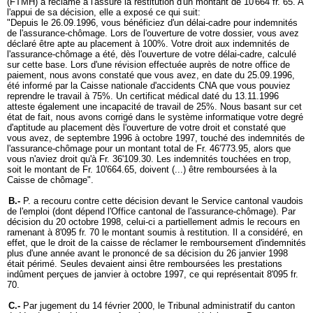
(FTMH) a réclamé à l'assuré la restitution d'un montant de 10'664 fr. 65. A
l'appui de sa décision, elle a exposé ce qui suit:
"Depuis le 26.09.1996, vous bénéficiez d'un délai-cadre pour indemnités
de l'assurance-chômage. Lors de l'ouverture de votre dossier, vous avez
déclaré être apte au placement à 100%. Votre droit aux indemnités de
l'assurance-chômage a été, dès l'ouverture de votre délai-cadre, calculé
sur cette base. Lors d'une révision effectuée auprès de notre office de
paiement, nous avons constaté que vous avez, en date du 25.09.1996,
été informé par la Caisse nationale d'accidents CNA que vous pouviez
reprendre le travail à 75%. Un certificat médical daté du 13.11.1996
atteste également une incapacité de travail de 25%. Nous basant sur cet
état de fait, nous avons corrigé dans le système informatique votre degré
d'aptitude au placement dès l'ouverture de votre droit et constaté que
vous avez, de septembre 1996 à octobre 1997, touché des indemnités de
l'assurance-chômage pour un montant total de Fr. 46'773.95, alors que
vous n'aviez droit qu'à Fr. 36'109.30. Les indemnités touchées en trop,
soit le montant de Fr. 10'664.65, doivent (...) être remboursées à la
Caisse de chômage".
B.-
P. a recouru contre cette décision devant le Service cantonal vaudois
de l'emploi (dont dépend l'Office cantonal de l'assurance-chômage). Par
décision du 20 octobre 1998, celui-ci a partiellement admis le recours en
ramenant à 8'095 fr. 70 le montant soumis à restitution. Il a considéré, en
effet, que le droit de la caisse de réclamer le remboursement d'indemnités
plus d'une année avant le prononcé de sa décision du 26 janvier 1998
était périmé. Seules devaient ainsi être remboursées les prestations
indûment perçues de janvier à octobre 1997, ce qui représentait 8'095 fr.
70.
C.-
Par jugement du 14 février 2000, le Tribunal administratif du canton