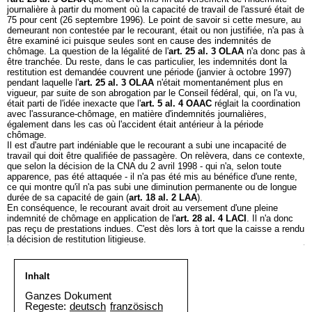
journalière à partir du moment où la capacité de travail de l'assuré était de
75 pour cent (26 septembre 1996). Le point de savoir si cette mesure, au
demeurant non contestée par le recourant, était ou non justifiée, n'a pas à
être examiné ici puisque seules sont en cause des indemnités de
chômage. La question de la légalité de l'
art. 25 al. 3 OLAA
n'a donc pas à
être tranchée. Du reste, dans le cas particulier, les indemnités dont la
restitution est demandée couvrent une période (janvier à octobre 1997)
pendant laquelle l'
art. 25 al. 3 OLAA
n'était momentanément plus en
vigueur, par suite de son abrogation par le Conseil fédéral, qui, on l'a vu,
était parti de l'idée inexacte que l'
art. 5 al. 4 OAAC
réglait la coordination
avec l'assurance-chômage, en matière d'indemnités journalières,
également dans les cas où l'accident était antérieur à la période
chômage.
Il est d'autre part indéniable que le recourant a subi une incapacité de
travail qui doit être qualifiée de passagère. On relèvera, dans ce contexte,
que selon la décision de la CNA du 2 avril 1998 - qui n'a, selon toute
apparence, pas été attaquée - il n'a pas été mis au bénéfice d'une rente,
ce qui montre qu'il n'a pas subi une diminution permanente ou de longue
durée de sa capacité de gain (
art. 18 al. 2 LAA
).
En conséquence, le recourant avait droit au versement d'une pleine
indemnité de chômage en application de l'
art. 28 al. 4 LACI
. Il n'a donc
pas reçu de prestations indues. C'est dès lors à tort que la caisse a rendu
la décision de restitution litigieuse.
Inhalt
Ganzes Dokument
Regeste:
deutsch
französisch