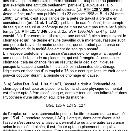
des situations intermédiaires entre l'aptitude et l'inaptitude au placement
(par exemple une aptitude seulement "partielle"), auxquelles la loi
attacherait des conséquences particulières (cf.
ATF 120 V 390
consid.
4c/aa in fine; arrêts non publiés L. du 22 octobre 1998 et B. du 24 mars
1998). En effet, c'est sous l'angle de la perte de travail à prendre en
considération (
art. 11 al. 1 LACI
) qu'il faut, le cas échéant, tenir compte
du fait qu'un assuré au chômage ne peut ou ne veut pas travailler à plein
temps (cf.
ATF 121 V 346
consid. 2a; SVR 1995 ALV no 47 p. 138
consid. 2a). Par exemple, s'il exerçait une activité à plein temps avant le
chômage et qu'il ne désire ensuite travailler qu'à mi-temps, l'assuré subit
une perte de travail de moitié seulement, qui se traduit par la prise en
considération de la moitié également de son gain assuré.
En l'espèce toutefois, si la caisse d'assurance-chômage a fait appel à
une notion de l'aptitude au placement qui est étrangère à l'assurance-
chômage, cela ne change rien au résultat de la décision litigieuse,
puisque la caisse a semble-t-il calculé les indemnités de chômage
litigieuses en fonction d'un emploi à 75 pour cent que l'assuré était censé
pouvoir occuper durant la période de chômage en cause.
3.
a) Selon l'
art. 8 al. 1 let
. f LACI, l'assuré a droit à l'indemnité de
chômage s'il est apte au placement. Le handicapé physique ou mental
est réputé apte à être placé lorsque, compte tenu de son infirmité et dans
l'hypothèse d'une situation équilibrée du marché
BGE 126 V 124 S. 127
de l'emploi, un travail convenable pourrait lui être procuré sur ce marché
(art. 15 al. 2, première phrase, LACI). Lorsque, dans cette éventualité,
l'assuré s'est annoncé à l'assurance-invalidité ou à une autre assurance
selon le deuxième alinéa, il est réputé apte au placement jusqu'à la