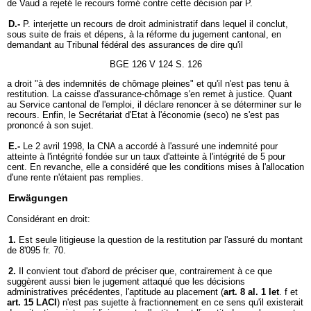
de Vaud a rejeté le recours formé contre cette décision par P.
D.-
P. interjette un recours de droit administratif dans lequel il conclut,
sous suite de frais et dépens, à la réforme du jugement cantonal, en
demandant au Tribunal fédéral des assurances de dire qu'il
BGE 126 V 124 S. 126
a droit "à des indemnités de chômage pleines" et qu'il n'est pas tenu à
restitution. La caisse d'assurance-chômage s'en remet à justice. Quant
au Service cantonal de l'emploi, il déclare renoncer à se déterminer sur le
recours. Enfin, le Secrétariat d'Etat à l'économie (seco) ne s'est pas
prononcé à son sujet.
E.-
Le 2 avril 1998, la CNA a accordé à l'assuré une indemnité pour
atteinte à l'intégrité fondée sur un taux d'atteinte à l'intégrité de 5 pour
cent. En revanche, elle a considéré que les conditions mises à l'allocation
d'une rente n'étaient pas remplies.
Erwägungen
Considérant en droit:
1.
Est seule litigieuse la question de la restitution par l'assuré du montant
de 8'095 fr. 70.
2.
Il convient tout d'abord de préciser que, contrairement à ce que
suggèrent aussi bien le jugement attaqué que les décisions
administratives précédentes, l'aptitude au placement (
art. 8 al. 1 let
. f et
art. 15 LACI
) n'est pas sujette à fractionnement en ce sens qu'il existerait