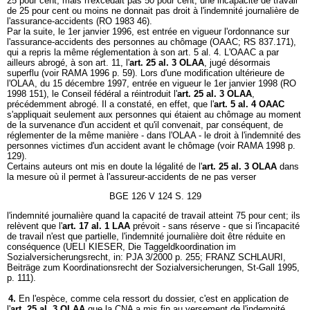
25 pour cent, mais n'excédait pas 50 pour cent; une incapacité de travail
de 25 pour cent ou moins ne donnait pas droit à l'indemnité journalière de
l'assurance-accidents (RO 1983 46).
Par la suite, le 1er janvier 1996, est entrée en vigueur l'ordonnance sur
l'assurance-accidents des personnes au chômage (OAAC; RS 837.171),
qui a repris la même réglementation à son art. 5 al. 4. L'OAAC a par
ailleurs abrogé, à son art. 11, l'
art. 25 al. 3 OLAA
, jugé désormais
superflu (voir RAMA 1996 p. 59). Lors d'une modification ultérieure de
l'OLAA, du 15 décembre 1997, entrée en vigueur le 1er janvier 1998 (RO
1998 151), le Conseil fédéral a réintroduit l'
art. 25 al. 3 OLAA
,
précédemment abrogé. Il a constaté, en effet, que l'
art. 5 al. 4 OAAC
s'appliquait seulement aux personnes qui étaient au chômage au moment
de la survenance d'un accident et qu'il convenait, par conséquent, de
réglementer de la même manière - dans l'OLAA - le droit à l'indemnité des
personnes victimes d'un accident avant le chômage (voir RAMA 1998 p.
129).
Certains auteurs ont mis en doute la légalité de l'
art. 25 al. 3 OLAA
dans
la mesure où il permet à l'assureur-accidents de ne pas verser
BGE 126 V 124 S. 129
l'indemnité journalière quand la capacité de travail atteint 75 pour cent; ils
relèvent que l'
art. 17 al. 1 LAA
prévoit - sans réserve - que si l'incapacité
de travail n'est que partielle, l'indemnité journalière doit être réduite en
conséquence (UELI KIESER, Die Taggeldkoordination im
Sozialversicherungsrecht, in: PJA 3/2000 p. 255; FRANZ SCHLAURI,
Beiträge zum Koordinationsrecht der Sozialversicherungen, St-Gall 1995,
p. 111).
4.
En l'espèce, comme cela ressort du dossier, c'est en application de
l'
art. 25 al. 3 OLAA
que la CNA a mis fin au versement de l'indemnité