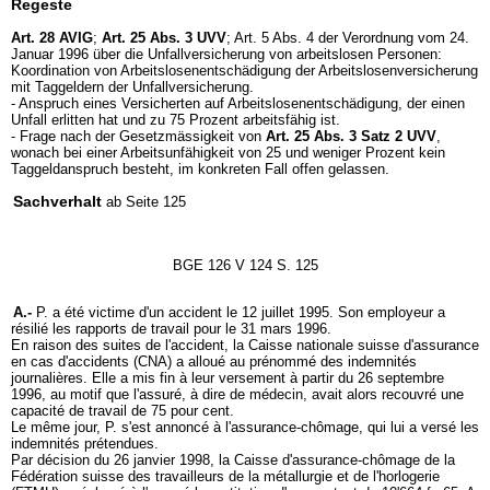
Regeste
Art. 28 AVIG
;
Art. 25 Abs. 3 UVV
; Art. 5 Abs. 4 der Verordnung vom 24.
Januar 1996 über die Unfallversicherung von arbeitslosen Personen:
Koordination von Arbeitslosenentschädigung der Arbeitslosenversicherung
mit Taggeldern der Unfallversicherung.
- Anspruch eines Versicherten auf Arbeitslosenentschädigung, der einen
Unfall erlitten hat und zu 75 Prozent arbeitsfähig ist.
- Frage nach der Gesetzmässigkeit von
Art. 25 Abs. 3 Satz 2 UVV
,
wonach bei einer Arbeitsunfähigkeit von 25 und weniger Prozent kein
Taggeldanspruch besteht, im konkreten Fall offen gelassen.
Sachverhalt
ab Seite 125
BGE 126 V 124 S. 125
A.-
P. a été victime d'un accident le 12 juillet 1995. Son employeur a
résilié les rapports de travail pour le 31 mars 1996.
En raison des suites de l'accident, la Caisse nationale suisse d'assurance
en cas d'accidents (CNA) a alloué au prénommé des indemnités
journalières. Elle a mis fin à leur versement à partir du 26 septembre
1996, au motif que l'assuré, à dire de médecin, avait alors recouvré une
capacité de travail de 75 pour cent.
Le même jour, P. s'est annoncé à l'assurance-chômage, qui lui a versé les
indemnités prétendues.
Par décision du 26 janvier 1998, la Caisse d'assurance-chômage de la
Fédération suisse des travailleurs de la métallurgie et de l'horlogerie