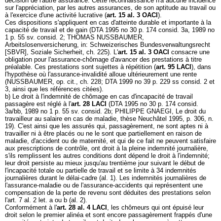
décision de l'autre assurance. Cette reconnaissance n'a aucune incidence
sur l'appréciation, par les autres assurances, de son aptitude au travail ou
à l'exercice d'une activité lucrative (
art. 15 al. 3 OACI
).
Ces dispositions s'appliquent en cas d'atteinte durable et importante à la
capacité de travail et de gain (DTA 1995 no 30 p. 174 consid. 3a, 1989 no
1 p. 55 sv. consid. 2; THOMAS NUSSBAUMER,
Arbeitslosenversicherung, in: Schweizerisches Bundesverwaltungsrecht
[SBVR], Soziale Sicherheit, ch. 225). L'
art. 15 al. 3 OACI
consacre une
obligation pour l'assurance-chômage d'avancer des prestations à titre
préalable. Ces prestations sont sujettes à répétition (
art. 95 LACI
), dans
l'hypothèse où l'assurance-invalidité alloue ultérieurement une rente
(NUSSBAUMER, op. cit., ch. 228; DTA 1999 no 39 p. 229 ss consid. 2 et
3, ainsi que les références citées).
b) Le droit à l'indemnité de chômage en cas d'incapacité de travail
passagère est réglé à l'
art. 28 LACI
(DTA 1995 no 30 p. 174 consid.
3a/bb, 1989 no 1 p. 55 sv. consid. 2b; PHILIPPE GNAEGI, Le droit du
travailleur au salaire en cas de maladie, thèse Neuchâtel 1995, p. 306, n.
19). C'est ainsi que les assurés qui, passagèrement, ne sont aptes ni à
travailler ni à être placés ou ne le sont que partiellement en raison de
maladie, d'accident ou de maternité, et qui de ce fait ne peuvent satisfaire
aux prescriptions de contrôle, ont droit à la pleine indemnité journalière,
s'ils remplissent les autres conditions dont dépend le droit à l'indemnité;
leur droit persiste au mieux jusqu'au trentième jour suivant le début de
l'incapacité totale ou partielle de travail et se limite à 34 indemnités
journalières durant le délai-cadre (al. 1). Les indemnités journalières de
l'assurance-maladie ou de l'assurance-accidents qui représentent une
compensation de la perte de revenu sont déduites des prestations selon
l'art. 7 al. 2 let. a ou b (al. 2).
Conformément à l'
art. 28 al. 4 LACI
, les chômeurs qui ont épuisé leur
droit selon le premier alinéa et sont encore passagèrement frappés d'une