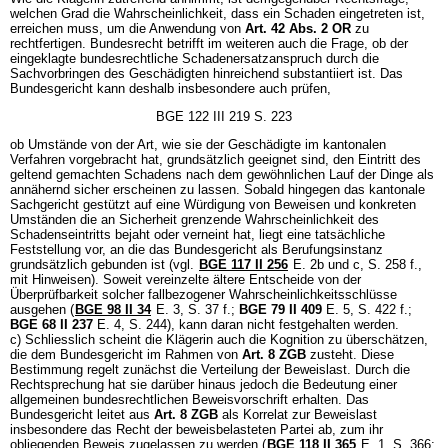
welchen Grad die Wahrscheinlichkeit, dass ein Schaden eingetreten ist,
erreichen muss, um die Anwendung von
Art. 42 Abs. 2 OR
zu
rechtfertigen. Bundesrecht betrifft im weiteren auch die Frage, ob der
eingeklagte bundesrechtliche Schadenersatzanspruch durch die
Sachvorbringen des Geschädigten hinreichend substantiiert ist. Das
Bundesgericht kann deshalb insbesondere auch prüfen,
BGE 122 III 219 S. 223
ob Umstände von der Art, wie sie der Geschädigte im kantonalen
Verfahren vorgebracht hat, grundsätzlich geeignet sind, den Eintritt des
geltend gemachten Schadens nach dem gewöhnlichen Lauf der Dinge als
annähernd sicher erscheinen zu lassen. Sobald hingegen das kantonale
Sachgericht gestützt auf eine Würdigung von Beweisen und konkreten
Umständen die an Sicherheit grenzende Wahrscheinlichkeit des
Schadenseintritts bejaht oder verneint hat, liegt eine tatsächliche
Feststellung vor, an die das Bundesgericht als Berufungsinstanz
grundsätzlich gebunden ist (vgl.
BGE 117 II 256
E. 2b und c, S. 258 f.,
mit Hinweisen). Soweit vereinzelte ältere Entscheide von der
Überprüfbarkeit solcher fallbezogener Wahrscheinlichkeitsschlüsse
ausgehen (
BGE 98 II 34
E. 3, S. 37 f.;
BGE 79 II 409
E. 5, S. 422 f.;
BGE 68 II 237
E. 4, S. 244), kann daran nicht festgehalten werden.
c) Schliesslich scheint die Klägerin auch die Kognition zu überschätzen,
die dem Bundesgericht im Rahmen von
Art. 8 ZGB
zusteht. Diese
Bestimmung regelt zunächst die Verteilung der Beweislast. Durch die
Rechtsprechung hat sie darüber hinaus jedoch die Bedeutung einer
allgemeinen bundesrechtlichen Beweisvorschrift erhalten. Das
Bundesgericht leitet aus
Art. 8 ZGB
als Korrelat zur Beweislast
insbesondere das Recht der beweisbelasteten Partei ab, zum ihr
obliegenden Beweis zugelassen zu werden (
BGE 118 II 365
E. 1, S. 366;