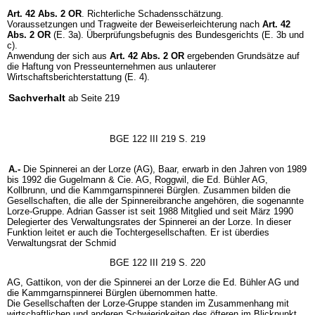
Art. 42 Abs. 2 OR
. Richterliche Schadensschätzung.
Voraussetzungen und Tragweite der Beweiserleichterung nach
Art. 42
Abs. 2 OR
(E. 3a). Überprüfungsbefugnis des Bundesgerichts (E. 3b und
c).
Anwendung der sich aus
Art. 42 Abs. 2 OR
ergebenden Grundsätze auf
die Haftung von Presseunternehmen aus unlauterer
Wirtschaftsberichterstattung (E. 4).
Sachverhalt
ab Seite 219
BGE 122 III 219 S. 219
A.-
Die Spinnerei an der Lorze (AG), Baar, erwarb in den Jahren von 1989
bis 1992 die Gugelmann & Cie. AG, Roggwil, die Ed. Bühler AG,
Kollbrunn, und die Kammgarnspinnerei Bürglen. Zusammen bilden die
Gesellschaften, die alle der Spinnereibranche angehören, die sogenannte
Lorze-Gruppe. Adrian Gasser ist seit 1988 Mitglied und seit März 1990
Delegierter des Verwaltungsrates der Spinnerei an der Lorze. In dieser
Funktion leitet er auch die Tochtergesellschaften. Er ist überdies
Verwaltungsrat der Schmid
BGE 122 III 219 S. 220
AG, Gattikon, von der die Spinnerei an der Lorze die Ed. Bühler AG und
die Kammgarnspinnerei Bürglen übernommen hatte.
Die Gesellschaften der Lorze-Gruppe standen im Zusammenhang mit
wirtschaftlichen und anderen Schwierigkeiten des öfteren im Blickpunkt