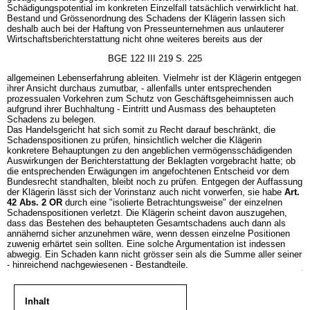
Schädigungspotential im konkreten Einzelfall tatsächlich verwirklicht hat.
Bestand und Grössenordnung des Schadens der Klägerin lassen sich
deshalb auch bei der Haftung von Presseunternehmen aus unlauterer
Wirtschaftsberichterstattung nicht ohne weiteres bereits aus der
BGE 122 III 219 S. 225
allgemeinen Lebenserfahrung ableiten. Vielmehr ist der Klägerin entgegen
ihrer Ansicht durchaus zumutbar, - allenfalls unter entsprechenden
prozessualen Vorkehren zum Schutz von Geschäftsgeheimnissen auch
aufgrund ihrer Buchhaltung - Eintritt und Ausmass des behaupteten
Schadens zu belegen.
Das Handelsgericht hat sich somit zu Recht darauf beschränkt, die
Schadenspositionen zu prüfen, hinsichtlich welcher die Klägerin
konkretere Behauptungen zu den angeblichen vermögensschädigenden
Auswirkungen der Berichterstattung der Beklagten vorgebracht hatte; ob
die entsprechenden Erwägungen im angefochtenen Entscheid vor dem
Bundesrecht standhalten, bleibt noch zu prüfen. Entgegen der Auffassung
der Klägerin lässt sich der Vorinstanz auch nicht vorwerfen, sie habe
Art.
42 Abs. 2 OR
durch eine "isolierte Betrachtungsweise" der einzelnen
Schadenspositionen verletzt. Die Klägerin scheint davon auszugehen,
dass das Bestehen des behaupteten Gesamtschadens auch dann als
annähernd sicher anzunehmen wäre, wenn dessen einzelne Positionen
zuwenig erhärtet sein sollten. Eine solche Argumentation ist indessen
abwegig. Ein Schaden kann nicht grösser sein als die Summe aller seiner
- hinreichend nachgewiesenen - Bestandteile.
Inhalt