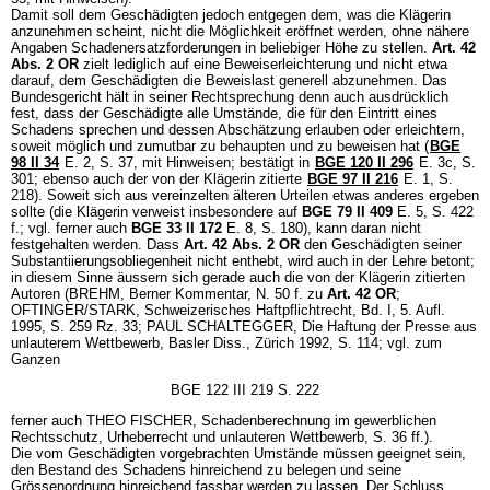
Damit soll dem Geschädigten jedoch entgegen dem, was die Klägerin
anzunehmen scheint, nicht die Möglichkeit eröffnet werden, ohne nähere
Angaben Schadenersatzforderungen in beliebiger Höhe zu stellen.
Art. 42
Abs. 2 OR
zielt lediglich auf eine Beweiserleichterung und nicht etwa
darauf, dem Geschädigten die Beweislast generell abzunehmen. Das
Bundesgericht hält in seiner Rechtsprechung denn auch ausdrücklich
fest, dass der Geschädigte alle Umstände, die für den Eintritt eines
Schadens sprechen und dessen Abschätzung erlauben oder erleichtern,
soweit möglich und zumutbar zu behaupten und zu beweisen hat (
BGE
98 II 34
E. 2, S. 37, mit Hinweisen; bestätigt in
BGE 120 II 296
E. 3c, S.
301; ebenso auch der von der Klägerin zitierte
BGE 97 II 216
E. 1, S.
218). Soweit sich aus vereinzelten älteren Urteilen etwas anderes ergeben
sollte (die Klägerin verweist insbesondere auf
BGE 79 II 409
E. 5, S. 422
f.; vgl. ferner auch
BGE 33 II 172
E. 8, S. 180), kann daran nicht
festgehalten werden. Dass
Art. 42 Abs. 2 OR
den Geschädigten seiner
Substantiierungsobliegenheit nicht enthebt, wird auch in der Lehre betont;
in diesem Sinne äussern sich gerade auch die von der Klägerin zitierten
Autoren (BREHM, Berner Kommentar, N. 50 f. zu
Art. 42 OR
;
OFTINGER/STARK, Schweizerisches Haftpflichtrecht, Bd. I, 5. Aufl.
1995, S. 259 Rz. 33; PAUL SCHALTEGGER, Die Haftung der Presse aus
unlauterem Wettbewerb, Basler Diss., Zürich 1992, S. 114; vgl. zum
Ganzen
BGE 122 III 219 S. 222
ferner auch THEO FISCHER, Schadenberechnung im gewerblichen
Rechtsschutz, Urheberrecht und unlauteren Wettbewerb, S. 36 ff.).
Die vom Geschädigten vorgebrachten Umstände müssen geeignet sein,
den Bestand des Schadens hinreichend zu belegen und seine
Grössenordnung hinreichend fassbar werden zu lassen. Der Schluss,