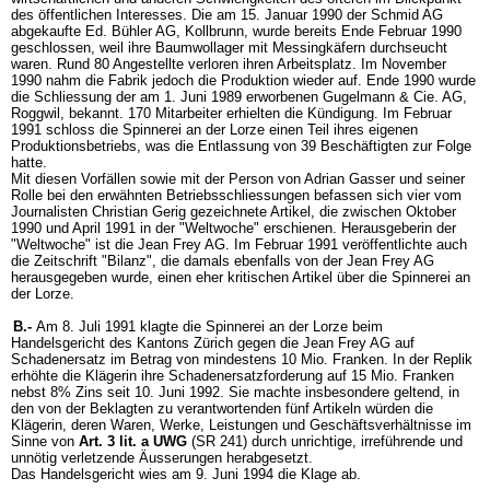
des öffentlichen Interesses. Die am 15. Januar 1990 der Schmid AG
abgekaufte Ed. Bühler AG, Kollbrunn, wurde bereits Ende Februar 1990
geschlossen, weil ihre Baumwollager mit Messingkäfern durchseucht
waren. Rund 80 Angestellte verloren ihren Arbeitsplatz. Im November
1990 nahm die Fabrik jedoch die Produktion wieder auf. Ende 1990 wurde
die Schliessung der am 1. Juni 1989 erworbenen Gugelmann & Cie. AG,
Roggwil, bekannt. 170 Mitarbeiter erhielten die Kündigung. Im Februar
1991 schloss die Spinnerei an der Lorze einen Teil ihres eigenen
Produktionsbetriebs, was die Entlassung von 39 Beschäftigten zur Folge
hatte.
Mit diesen Vorfällen sowie mit der Person von Adrian Gasser und seiner
Rolle bei den erwähnten Betriebsschliessungen befassen sich vier vom
Journalisten Christian Gerig gezeichnete Artikel, die zwischen Oktober
1990 und April 1991 in der "Weltwoche" erschienen. Herausgeberin der
"Weltwoche" ist die Jean Frey AG. Im Februar 1991 veröffentlichte auch
die Zeitschrift "Bilanz", die damals ebenfalls von der Jean Frey AG
herausgegeben wurde, einen eher kritischen Artikel über die Spinnerei an
der Lorze.
B.-
Am 8. Juli 1991 klagte die Spinnerei an der Lorze beim
Handelsgericht des Kantons Zürich gegen die Jean Frey AG auf
Schadenersatz im Betrag von mindestens 10 Mio. Franken. In der Replik
erhöhte die Klägerin ihre Schadenersatzforderung auf 15 Mio. Franken
nebst 8% Zins seit 10. Juni 1992. Sie machte insbesondere geltend, in
den von der Beklagten zu verantwortenden fünf Artikeln würden die
Klägerin, deren Waren, Werke, Leistungen und Geschäftsverhältnisse im
Sinne von
Art. 3 lit. a UWG
(SR 241) durch unrichtige, irreführende und
unnötig verletzende Äusserungen herabgesetzt.
Das Handelsgericht wies am 9. Juni 1994 die Klage ab.