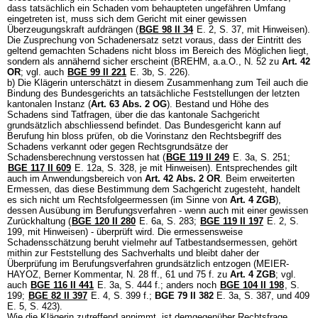
dass tatsächlich ein Schaden vom behaupteten ungefähren Umfang
eingetreten ist, muss sich dem Gericht mit einer gewissen
Überzeugungskraft aufdrängen (
BGE 98 II 34
E. 2, S. 37, mit Hinweisen).
Die Zusprechung von Schadenersatz setzt voraus, dass der Eintritt des
geltend gemachten Schadens nicht bloss im Bereich des Möglichen liegt,
sondern als annähernd sicher erscheint (BREHM, a.a.O., N. 52 zu
Art. 42
OR
; vgl. auch
BGE 99 II 221
E. 3b, S. 226).
b) Die Klägerin unterschätzt in diesem Zusammenhang zum Teil auch die
Bindung des Bundesgerichts an tatsächliche Feststellungen der letzten
kantonalen Instanz (
Art. 63 Abs. 2 OG
). Bestand und Höhe des
Schadens sind Tatfragen, über die das kantonale Sachgericht
grundsätzlich abschliessend befindet. Das Bundesgericht kann auf
Berufung hin bloss prüfen, ob die Vorinstanz den Rechtsbegriff des
Schadens verkannt oder gegen Rechtsgrundsätze der
Schadensberechnung verstossen hat (
BGE 119 II 249
E. 3a, S. 251;
BGE 117 II 609
E. 12a, S. 328, je mit Hinweisen). Entsprechendes gilt
auch im Anwendungsbereich von
Art. 42 Abs. 2 OR
. Beim erweiterten
Ermessen, das diese Bestimmung dem Sachgericht zugesteht, handelt
es sich nicht um Rechtsfolgeermessen (im Sinne von
Art. 4 ZGB
),
dessen Ausübung im Berufungsverfahren - wenn auch mit einer gewissen
Zurückhaltung (
BGE 120 II 280
E. 6a, S. 283;
BGE 119 II 197
E. 2, S.
199, mit Hinweisen) - überprüft wird. Die ermessensweise
Schadensschätzung beruht vielmehr auf Tatbestandsermessen, gehört
mithin zur Feststellung des Sachverhalts und bleibt daher der
Überprüfung im Berufungsverfahren grundsätzlich entzogen (MEIER-
HAYOZ, Berner Kommentar, N. 28 ff., 61 und 75 f. zu
Art. 4 ZGB
; vgl.
auch
BGE 116 II 441
E. 3a, S. 444 f.; anders noch
BGE 104 II 198
, S.
199;
BGE 82 II 397
E. 4, S. 399 f.;
BGE 79 II 382
E. 3a, S. 387, und 409
E. 5, S. 423).
Wie die Klägerin zutreffend annimmt, ist demgegenüber Rechtsfrage,