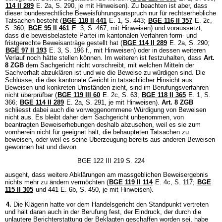
114 II 289
E. 2a, S. 290, je mit Hinweisen). Zu beachten ist aber, dass
dieser bundesrechtliche Beweisführungsanspruch nur für rechtserhebliche
Tatsachen besteht (
BGE 118 II 441
E. 1, S. 443;
BGE 116 II 357
E. 2c,
S. 360;
BGE 95 II 461
E. 3, S. 467, mit Hinweisen) und voraussetzt,
dass die beweisbelastete Partei im kantonalen Verfahren form- und
fristgerechte Beweisanträge gestellt hat (
BGE 114 II 289
E. 2a, S. 290;
BGE 97 II 193
E. 3, S. 196 f., mit Hinweisen) oder in dessen weiteren
Verlauf noch hätte stellen können. Im weiteren ist festzuhalten, dass
Art.
8 ZGB
dem Sachgericht nicht vorschreibt, mit welchen Mitteln der
Sachverhalt abzuklären ist und wie die Beweise zu würdigen sind. Die
Schlüsse, die das kantonale Gericht in tatsächlicher Hinsicht aus
Beweisen und konkreten Umständen zieht, sind im Berufungsverfahren
nicht überprüfbar (
BGE 119 III 60
E. 2c, S. 63;
BGE 118 II 365
E. 1, S.
366;
BGE 114 II 289
E. 2a, S. 291, je mit Hinweisen).
Art. 8 ZGB
schliesst dabei auch die vorweggenommene Würdigung von Beweisen
nicht aus. Es bleibt daher dem Sachgericht unbenommen, von
beantragten Beweiserhebungen deshalb abzusehen, weil es sie zum
vornherein nicht für geeignet hält, die behaupteten Tatsachen zu
beweisen, oder weil es seine Überzeugung bereits aus anderen Beweisen
gewonnen hat und davon
BGE 122 III 219 S. 224
ausgeht, dass weitere Abklärungen am massgeblichen Beweisergebnis
nichts mehr zu ändern vermöchten (
BGE 119 II 114
E. 4c, S. 117;
BGE
115 II 305
und 441 E. 6b, S. 450, je mit Hinweisen).
4.
Die Klägerin hatte vor dem Handelsgericht den Standpunkt vertreten
und hält daran auch in der Berufung fest, der Eindruck, der durch die
unlautere Berichterstattung der Beklagten geschaffen worden sei, habe