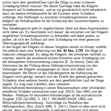
schon nach dem gewöhnlichen Lauf der Dinge zu einer schweren
Schädigung führen müssen. Bei dieser Sachlage habe die Klägerin
Anspruch auf Schadenersatz, und es sei grundsätzlich nicht erforderlich,
dass sie weitere Anhaltspunkte für die Existenz eines Schadens
vorbringe. Ihre Vorbringen zu einzelnen Schadenspositionen seien
lediglich als Anhaltspunkte für die Schätzung des Gesamtschadens zu
verstehen.
Das Handelsgericht geht im angefochtenen Urteil auf diese Argumentation
nicht näher ein. Es beschränkt sich darauf, die einzelnen von der Klägerin
angeführten Schadenspositionen zu behandeln und dabei jeweils zu
prüfen, ob sich der Schluss auf eine Schädigung mit einer gewissen
Überzeugungskraft aufdränge.
In den Augen der Klägerin ist dieses Vorgehen bereits im Ansatz verfehlt.
Sie erblickt darin eine Verletzung von
Art. 42 Abs. 2 OR
. Die Rüge ist
indessen unbegründet. Es oblag der Klägerin, die Umstände namhaft zu
machen, welche die annähernd sichere Annahme einer Schädigung von
der behaupteten Grössenordnung zulassen (E. 3a hievor). Dass die
Vorinstanz bei der Prüfung dieser Haftungsvoraussetzung von den
Vorbringen der Klägerin ausgegangen ist, lässt sich daher nicht
beanstanden. Mit Recht ist das Handelsgericht der Auffassung der
Klägerin nicht gefolgt, wonach sich der Eintritt des geltend gemachten
Schadens ohne weiteres bereits aus dem gewöhnlichen Lauf der Dinge
ergebe. Es mag zwar zutreffen, dass unlautere
Wirtschaftsberichterstattung in einem Massenmedium unter Umständen
erhebliche Schäden verursachen kann (vgl. ZÄCH, Das UWG und die
Medien - Plädoyer für besondere Anforderungen an die journalistische
Sorgfalt, ZSR 111/1992, S. 181 f.; RICHARD BAUR, UWG und
Wirtschaftsberichterstattung - Vorschläge zur Reduktion des
Haftungsrisikos, Diss. Zürich 1995, S. 144 f.). Damit ist aber noch nicht
gesagt, dass und gegebenenfalls in welchem Ausmass sich dieses