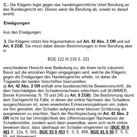
C.-
Die Klägerin legte gegen das handelsgerichtliche Urteil Berufung an
das Bundesgericht ein. Dieses weist die Berufung ab, soweit es darauf
eintritt.
Erwägungen
Aus den Erwägungen:
3.
Die Klägerin stützt ihre Argumentation auf
Art. 42 Abs. 2 OR
und auf
Art. 8 ZGB
. Sie misst dabei diesen Bestimmungen in ihrer Berufung aber
in
BGE 122 III 219 S. 221
verschiedener Hinsicht eine Bedeutung zu, die ihnen nicht zukommt.
Bevor auf die einzelnen Rügen eingegangen wird, welche die Klägerin
gegen die Erwägungen des Handelsgerichts erhebt, ist daher die
Tragweite der beiden Vorschriften klarzustellen:
a)
Art. 42 Abs. 2 OR
enthält eine bundesrechtliche Beweisvorschrift, die
dem Geschädigten den Schadensnachweis erleichtern soll (KUMMER,
Berner Kommentar, N. 70 und 245 zu
Art. 8 ZGB
). Die Bestimmung räumt
dem Sachgericht für Fälle, in denen der strikte Nachweis des Schadens
ausgeschlossen ist, einen erweiterten Ermessensspielraum ein, indem
sie ihm gestattet, den Schaden aufgrund einer blossen Schätzung als
ausgewiesen zu erachten. Nach der Rechtsprechung ist
Art. 42 Abs. 2
OR
nicht nur bei Unmöglichkeit des ziffernmässigen Nachweises der
Schadenshöhe, sondern auch dann anwendbar, wenn sich nicht strikte
beweisen lässt, dass überhaupt ein Schaden eingetreten ist (
BGE 95 II
481
E. 12a, S. 501;
BGE 93 II 453
E. 3, S. 459;
BGE 81 II 50
E. 5, S.
55, mit Hinweisen).