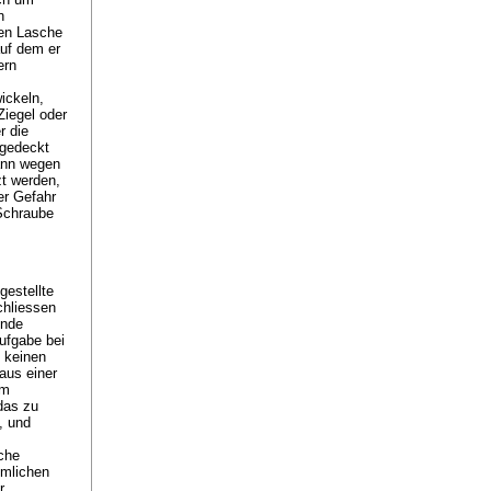
n
gen Lasche
auf dem er
ern
ickeln,
iegel oder
r die
 gedeckt
ann wegen
zt werden,
er Gefahr
 Schraube
gestellte
chliessen
unde
ufgabe bei
n keinen
aus einer
um
das zu
, und
iche
ümlichen
r