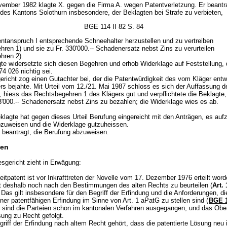
ember 1982 klagte X. gegen die Firma A. wegen Patentverletzung. Er beant
 des Kantons Solothurn insbesondere, der Beklagten bei Strafe zu verbieten,
BGE 114 II 82 S. 84
ntanspruch I entsprechende Schneehalter herzustellen und zu vertreiben
ren 1) und sie zu Fr. 330'000.-- Schadenersatz nebst Zins zu verurteilen
hren 2).
te widersetzte sich diesen Begehren und erhob Widerklage auf Feststellung,
74 026 nichtig sei.
richt zog einen Gutachter bei, der die Patentwürdigkeit des vom Kläger entw
rs bejahte. Mit Urteil vom 12./21. Mai 1987 schloss es sich der Auffassung d
, hiess das Rechtsbegehren 1 des Klägers gut und verpflichtete die Beklagte
3'000.-- Schadenersatz nebst Zins zu bezahlen; die Widerklage wies es ab.
klagte hat gegen dieses Urteil Berufung eingereicht mit den Anträgen, es auf
bzuweisen und die Widerklage gutzuheissen.
 beantragt, die Berufung abzuweisen.
en
sgericht zieht in Erwägung:
eitpatent ist vor Inkrafttreten der Novelle vom 17. Dezember 1976 erteilt wor
ist deshalb noch nach den Bestimmungen des alten Rechts zu beurteilen (
Art.
. Das gilt insbesondere für den Begriff der Erfindung und die Anforderungen, di
er patentfähigen Erfindung im Sinne von Art. 1 aPatG zu stellen sind (
BGE 1
 sind die Parteien schon im kantonalen Verfahren ausgegangen, und das Ober
sung zu Recht gefolgt.
riff der Erfindung nach altem Recht gehört, dass die patentierte Lösung neu i