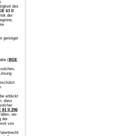
s
tigkeit des
E 63 II
tik der
beginne,
ete
r geistiger
abe (
BGE
 solches,
 Lösung
geschützt
n
e erblickt
n, dass
solcher
 81 II 296
Fällen, wo
g der
ennt von
atentrecht