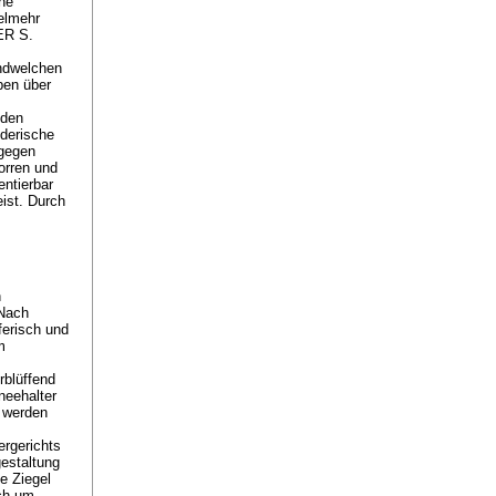
ne
ielmehr
ER S.
endwelchen
ben über
 den
nderische
agegen
orren und
entierbar
eist. Durch
h
 Nach
ferisch und
m
rblüffend
neehalter
 werden
ergerichts
gestaltung
e Ziegel
ich um