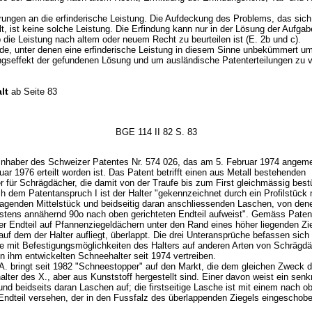
rungen an die erfinderische Leistung. Die Aufdeckung des Problems, das sic
llt, ist keine solche Leistung. Die Erfindung kann nur in der Lösung der Aufgab
b die Leistung nach altem oder neuem Recht zu beurteilen ist (E. 2b und c).
de, unter denen eine erfinderische Leistung in diesem Sinne unbekümmert u
gseffekt der gefundenen Lösung und um ausländische Patenterteilungen zu 
lt
ab Seite 83
BGE 114 II 82 S. 83
 Inhaber des Schweizer Patentes Nr. 574 026, das am 5. Februar 1974 angem
ar 1976 erteilt worden ist. Das Patent betrifft einen aus Metall bestehenden
r für Schrägdächer, die damit von der Traufe bis zum First gleichmässig best
h dem Patentanspruch I ist der Halter "gekennzeichnet durch ein Profilstück
ragenden Mittelstück und beidseitig daran anschliessenden Laschen, von den
stens annähernd 90o nach oben gerichteten Endteil aufweist". Gemäss Pate
eser Endteil auf Pfannenziegeldächern unter den Rand eines höher liegenden Zi
auf dem der Halter aufliegt, überlappt. Die drei Unteransprüche befassen sich
e mit Befestigungsmöglichkeiten des Halters auf anderen Arten von Schrägdä
n ihm entwickelten Schneehalter seit 1974 vertreiben.
A. bringt seit 1982 "Schneestopper" auf den Markt, die dem gleichen Zweck 
lter des X., aber aus Kunststoff hergestellt sind. Einer davon weist ein sen
und beidseits daran Laschen auf; die firstseitige Lasche ist mit einem nach o
 Endteil versehen, der in den Fussfalz des überlappenden Ziegels eingeschobe