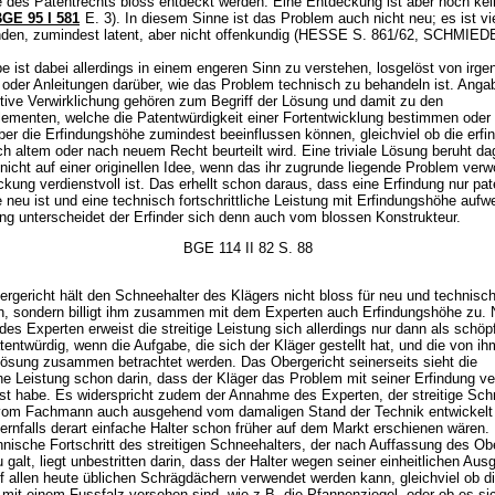
e des Patentrechts bloss entdeckt werden. Eine Entdeckung ist aber noch kei
GE 95 I 581
E. 3). In diesem Sinne ist das Problem auch nicht neu; es ist v
nden, zumindest latent, aber nicht offenkundig (HESSE S. 861/62, SCHMIED
e ist dabei allerdings in einem engeren Sinn zu verstehen, losgelöst von irg
oder Anleitungen darüber, wie das Problem technisch zu behandeln ist. Anga
ktive Verwirklichung gehören zum Begriff der Lösung und damit zu den
lementen, welche die Patentwürdigkeit einer Fortentwicklung bestimmen oder
er die Erfindungshöhe zumindest beeinflussen können, gleichviel ob die erfi
ch altem oder nach neuem Recht beurteilt wird. Eine triviale Lösung beruht d
nicht auf einer originellen Idee, wenn das ihr zugrunde liegende Problem verw
kung verdienstvoll ist. Das erhellt schon daraus, dass eine Erfindung nur pat
e neu ist und eine technisch fortschrittliche Leistung mit Erfindungshöhe aufw
ung unterscheidet der Erfinder sich denn auch vom blossen Konstrukteur.
BGE 114 II 82 S. 88
rgericht hält den Schneehalter des Klägers nicht bloss für neu und technisc
lich, sondern billigt ihm zusammen mit dem Experten auch Erfindungshöhe zu.
es Experten erweist die streitige Leistung sich allerdings nur dann als schöp
tentwürdig, wenn die Aufgabe, die sich der Kläger gestellt hat, und die von ih
ösung zusammen betrachtet werden. Das Obergericht seinerseits sieht die
he Leistung schon darin, dass der Kläger das Problem mit seiner Erfindung ve
öst habe. Es widerspricht zudem der Annahme des Experten, der streitige Sch
vom Fachmann auch ausgehend vom damaligen Stand der Technik entwickelt
rnfalls derart einfache Halter schon früher auf dem Markt erschienen wären.
hnische Fortschritt des streitigen Schneehalters, der nach Auffassung des Ob
 galt, liegt unbestritten darin, dass der Halter wegen seiner einheitlichen Aus
f allen heute üblichen Schrägdächern verwendet werden kann, gleichviel ob di
mit einem Fussfalz versehen sind, wie z.B. die Pfannenziegel, oder ob es s