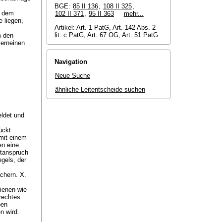
BGE:
85 II 136
,
108 II 325
,
h dem
102 II 371
,
95 II 363
mehr...
e liegen,
Artikel: Art. 1 PatG, Art. 142 Abs. 2
lit. c PatG, Art. 67 OG, Art. 51 PatG
m den
verneinen
Navigation
Neue Suche
ähnliche Leitentscheide suchen
eldet und
ückt
 mit einem
en eine
ntanspruch
egels, der
chern. X.
dienen wie
krechtes
ben
n wird.