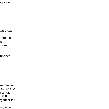
ragte dem
 dass das
ickelten
es
, dem
zuheben,
den. Seine
 142 Abs. 2
e an die
08 II
gericht ist
st, einen