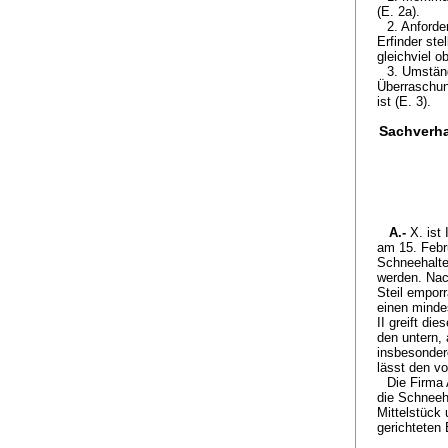
(E. 2a).
2. Anforde
Erfinder ste
gleichviel o
3. Umstän
Überraschun
ist (E. 3).
Sachverha
A.-
X. ist
am 15. Febru
Schneehalte
werden. Nac
Steil empor
einen minde
II greift di
den untern, 
insbesonder
lässt den vo
Die Firma 
die Schneeha
Mittelstück 
gerichteten