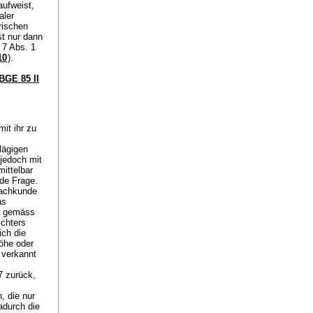
aufweist,
aler
rischen
st nur dann
 7 Abs. 1
10
).
BGE 85 II
it ihr zu
lägigen
jedoch mit
ittelbar
de Frage.
Sachkunde
as
se gemäss
ichters
ich die
höhe oder
 verkannt
7 zurück,
, die nur
adurch die