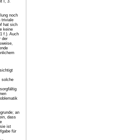
 I, 3.
llung noch
triviale
f hat sich
e keine
1 f.). Auch
 der
sweise,
zende
hnlichem
ichtigt
 solche
orgfältig
inen
roblematik
ugrunde; an
ein, dass
se
sie ist
fgabe für