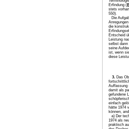
Terminologi
Erfindung (
B
stets vorha
550).
Die Aufgab
Anregungen 
die konstru
Erfindungse
Entscheid üb
Leistung na
selbst dann 
seine Aufdec
ist, wenn si
diese Leist
3.
Das Obe
fortschritt
Auffassung d
damit als pa
gefundene L
schöpferisc
einfach gel
hätte 1974 
können, ande
a) Der tec
1974 als neu
praktisch au
des Daches 