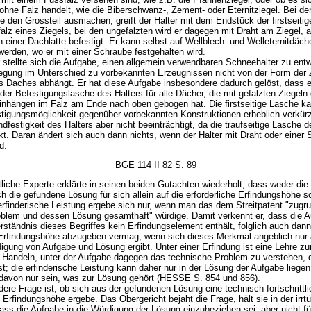
ohne Falz handelt, wie die Biberschwanz-, Zement- oder Eternitziegel. Bei de
ie den Grossteil ausmachen, greift der Halter mit dem Endstück der firstseiti
alz eines Ziegels, bei den ungefalzten wird er dagegen mit Draht am Ziegel, 
an einer Dachlatte befestigt. Er kann selbst auf Wellblech- und Welleternitdäch
werden, wo er mit einer Schraube festgehalten wird.
 stellte sich die Aufgabe, einen allgemein verwendbaren Schneehalter zu entw
egung im Unterschied zu vorbekannten Erzeugnissen nicht von der Form der Z
es Daches abhängt. Er hat diese Aufgabe insbesondere dadurch gelöst, dass e
 oder Befestigungslasche des Halters für alle Dächer, die mit gefalzten Ziegeln
inhängen im Falz am Ende nach oben gebogen hat. Die firstseitige Lasche k
stigungsmöglichkeit gegenüber vorbekannten Konstruktionen erheblich verkür
dfestigkeit des Halters aber nicht beeinträchtigt, da die traufseitige Lasche d
t. Daran ändert sich auch dann nichts, wenn der Halter mit Draht oder einer
d.
BGE 114 II 82 S. 89
tliche Experte erklärte in seinen beiden Gutachten wiederholt, dass weder die 
 die gefundene Lösung für sich allein auf die erforderliche Erfindungshöhe s
 erfinderische Leistung ergebe sich nur, wenn man das dem Streitpatent "zugr
oblem und dessen Lösung gesamthaft" würdige. Damit verkennt er, dass die A
rständnis dieses Begriffes kein Erfindungselement enthält, folglich auch dan
 Erfindungshöhe abzugeben vermag, wenn sich dieses Merkmal angeblich nur 
gung von Aufgabe und Lösung ergibt. Unter einer Erfindung ist eine Lehre z
 Handeln, unter der Aufgabe dagegen das technische Problem zu verstehen, 
st; die erfinderische Leistung kann daher nur in der Lösung der Aufgabe liegen
 davon nur sein, was zur Lösung gehört (HESSE S. 854 und 856).
dere Frage ist, ob sich aus der gefundenen Lösung eine technisch fortschrittl
 Erfindungshöhe ergebe. Das Obergericht bejaht die Frage, hält sie in der irrt
ss die Aufgabe in die Würdigung der Lösung einzubeziehen sei, aber nicht fü