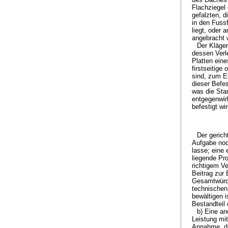
Flachziegel 
gefalzten, d
in den Fussf
liegt, oder 
angebracht 
Der Kläger
dessen Verl
Platten ein
firstseitige
sind, zum E
dieser Befe
was die Stan
entgegenwirk
befestigt wir
Der gerich
Aufgabe noch
lasse; eine
liegende Pr
richtigem Ve
Beitrag zur
Gesamtwürdi
technischen
bewältigen i
Bestandteil
b) Eine an
Leistung mit
Annahme, da