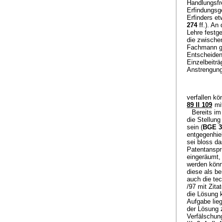
Handlungsfre
Erfindungsg
Erfinders e
274
ff.). An
Lehre festge
die zwische
Fachmann ge
Entscheiden
Einzelbeitr
Anstrengung
verfallen k
89 II 109
mit
Bereits im
die Stellun
sein (
BGE 30
entgegenhie
sei bloss d
Patentanspr
eingeräumt,
werden könn
diese als be
auch die te
/97 mit Zita
die Lösung k
Aufgabe lieg
der Lösung z
Verfälschun