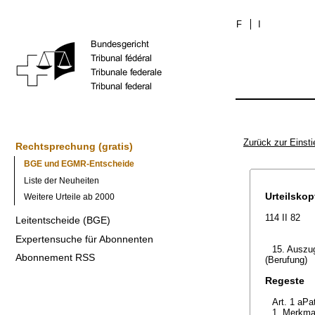
F
I
Zurück zur Einsti
Rechtsprechung (gratis)
BGE und EGMR-Entscheide
Liste der Neuheiten
Urteilskop
Weitere Urteile ab 2000
114 II 82
Leitentscheide (BGE)
Expertensuche für Abonnenten
15. Auszug
Abonnement RSS
(Berufung)
Regeste
Art. 1 aPa
1. Merkmal