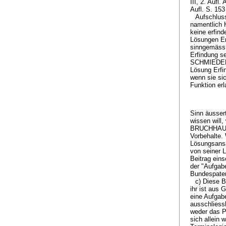
III, 2. Aufl
Aufl. S. 153
Aufschluss
namentlich 
keine erfind
Lösungen Er
sinngemäss 
Erfindung se
SCHMIEDER i
Lösung Erfi
wenn sie sic
Funktion er
Sinn äusser
wissen will,
BRUCHHAUSEN
Vorbehalte.
Lösungsansä
von seiner 
Beitrag eins
der "Aufgabe
Bundespatent
c) Diese B
ihr ist aus 
eine Aufgab
ausschliessl
weder das P
sich allein 