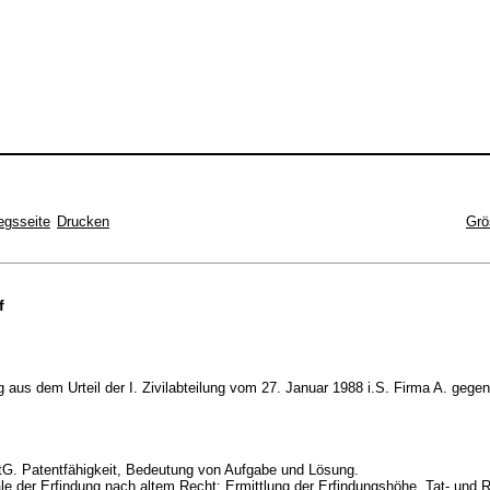
egsseite
Drucken
Grö
f
 aus dem Urteil der I. Zivilabteilung vom 27. Januar 1988 i.S. Firma A. gegen
tG. Patentfähigkeit, Bedeutung von Aufgabe und Lösung.
e der Erfindung nach altem Recht; Ermittlung der Erfindungshöhe, Tat- und 