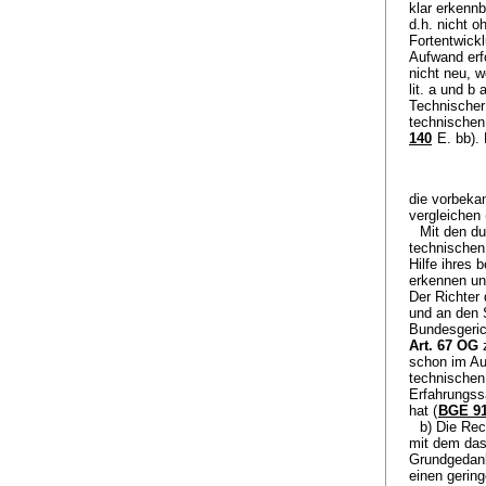
klar erkennb
d.h. nicht o
Fortentwick
Aufwand erfo
nicht neu, 
lit. a und b
Technischer
technischen 
140
E. bb). 
die vorbeka
vergleichen 
Mit den du
technischen
Hilfe ihres
erkennen un
Der Richter
und an den 
Bundesgeric
Art. 67 OG
z
schon im Aus
technischen 
Erfahrungssä
hat (
BGE 91
b) Die Re
mit dem das
Grundgedank
einen gerin