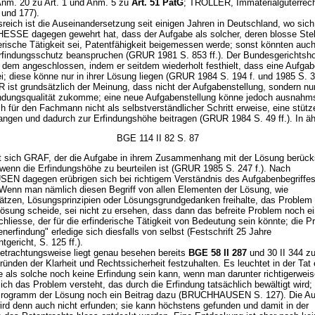
. Anm. 20 zu Art. 1 und Anm. 5 zu
Art. 51 PatG
; TROLLER, Immaterialgüterrecht
 und 177).
reich ist die Auseinandersetzung seit einigen Jahren in Deutschland, wo sich
HESSE dagegen gewehrt hat, dass der Aufgabe als solcher, deren blosse Ste
erische Tätigkeit sei, Patentfähigkeit beigemessen werde; sonst könnten auch 
findungsschutz beanspruchen (GRUR 1981 S. 853 ff.). Der Bundesgerichtsho
dem angeschlossen, indem er seitdem wiederholt festhielt, dass eine Aufgab
i; diese könne nur in ihrer Lösung liegen (GRUR 1984 S. 194 f. und 1985 S. 3
st grundsätzlich der Meinung, dass nicht der Aufgabenstellung, sondern nur
ndungsqualität zukomme; eine neue Aufgabenstellung könne jedoch ausnahm
h für den Fachmann nicht als selbstverständlicher Schritt erweise, eine stüt
langen und dadurch zur Erfindungshöhe beitragen (GRUR 1984 S. 49 ff.). In ä
BGE 114 II 82 S. 87
t sich GRAF, der die Aufgabe in ihrem Zusammenhang mit der Lösung berücks
 wenn die Erfindungshöhe zu beurteilen ist (GRUR 1985 S. 247 f.). Nach
 dagegen erübrigen sich bei richtigem Verständnis des Aufgabenbegriffes
 Wenn man nämlich diesen Begriff von allen Elementen der Lösung, wie
tzen, Lösungsprinzipien oder Lösungsgrundgedanken freihalte, das Problem s
Lösung scheide, sei nicht zu ersehen, dass dann das befreite Problem noch e
chliesse, der für die erfinderische Tätigkeit von Bedeutung sein könnte; die P
nerfindung" erledige sich diesfalls von selbst (Festschrift 25 Jahre
gericht, S. 125 ff.).
etrachtungsweise liegt genau besehen bereits
BGE 58 II 287
und 30 II 344 z
Gründen der Klarheit und Rechtssicherheit festzuhalten. Es leuchtet in der Tat 
e als solche noch keine Erfindung sein kann, wenn man darunter richtigerwei
ich das Problem versteht, das durch die Erfindung tatsächlich bewältigt wird; 
rogramm der Lösung noch ein Beitrag dazu (BRUCHHAUSEN S. 127). Die Au
wird denn auch nicht erfunden; sie kann höchstens gefunden und damit in der