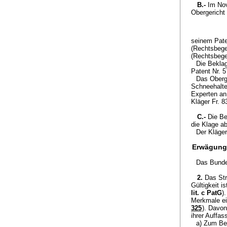
B.-
Im Nov
Obergericht
seinem Pate
(Rechtsbegeh
(Rechtsbege
Die Beklag
Patent Nr. 5
Das Oberge
Schneehalte
Experten an
Kläger Fr. 8
C.-
Die Be
die Klage a
Der Kläger
Erwägung
Das Bunde
2.
Das Str
Gültigkeit 
lit. c PatG
)
Merkmale ein
325
). Davon
ihrer Auffas
a) Zum Beg