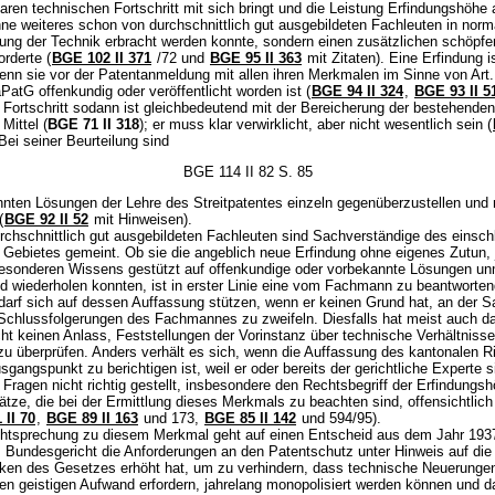
aren technischen Fortschritt mit sich bringt und die Leistung Erfindungshöhe 
hne weiteres schon von durchschnittlich gut ausgebildeten Fachleuten in norm
lung der Technik erbracht werden konnte, sondern einen zusätzlichen schöpfe
rderte (
BGE 102 II 371
/72 und
BGE 95 II 363
mit Zitaten). Eine Erfindung i
wenn sie vor der Patentanmeldung mit allen ihren Merkmalen im Sinne von Art.
 aPatG offenkundig oder veröffentlicht worden ist (
BGE 94 II 324
,
BGE 93 II 5
 Fortschritt sodann ist gleichbedeutend mit der Bereicherung der bestehenden
Mittel (
BGE 71 II 318
); er muss klar verwirklicht, aber nicht wesentlich sein (
Bei seiner Beurteilung sind
BGE 114 II 82 S. 85
nnten Lösungen der Lehre des Streitpatentes einzeln gegenüberzustellen und m
(
BGE 92 II 52
mit Hinweisen).
rchschnittlich gut ausgebildeten Fachleuten sind Sachverständige des einsch
 Gebietes gemeint. Ob sie die angeblich neue Erfindung ohne eigenes Zutun, 
 besonderen Wissens gestützt auf offenkundige oder vorbekannte Lösungen unm
d wiederholen konnten, ist in erster Linie eine vom Fachmann zu beantworten
 darf sich auf dessen Auffassung stützen, wenn er keinen Grund hat, an der 
Schlussfolgerungen des Fachmannes zu zweifeln. Diesfalls hat meist auch d
ht keinen Anlass, Feststellungen der Vorinstanz über technische Verhältnis
u überprüfen. Anders verhält es sich, wenn die Auffassung des kantonalen R
gangspunkt zu berichtigen ist, weil er oder bereits der gerichtliche Experte s
Fragen nicht richtig gestellt, insbesondere den Rechtsbegriff der Erfindungs
tze, die bei der Ermittlung dieses Merkmals zu beachten sind, offensichtlich
 II 70
,
BGE 89 II 163
und 173,
BGE 85 II 142
und 594/95).
chtsprechung zu diesem Merkmal geht auf einen Entscheid aus dem Jahr 193
 Bundesgericht die Anforderungen an den Patentschutz unter Hinweis auf die
en des Gesetzes erhöht hat, um zu verhindern, dass technische Neuerungen
gen geistigen Aufwand erfordern, jahrelang monopolisiert werden können und d