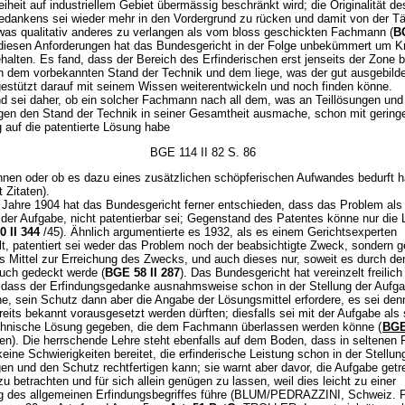
iheit auf industriellem Gebiet übermässig beschränkt wird; die Originalität de
edankens sei wieder mehr in den Vordergrund zu rücken und damit von der Tä
twas qualitativ anderes zu verlangen als vom bloss geschickten Fachmann (
BG
 diesen Anforderungen hat das Bundesgericht in der Folge unbekümmert um Kri
halten. Es fand, dass der Bereich des Erfinderischen erst jenseits der Zone 
n dem vorbekannten Stand der Technik und dem liege, was der gut ausgebild
stützt darauf mit seinem Wissen weiterentwickeln und noch finden könne.
d sei daher, ob ein solcher Fachmann nach all dem, was an Teillösungen und
ägen den Stand der Technik in seiner Gesamtheit ausmache, schon mit geringe
 auf die patentierte Lösung habe
BGE 114 II 82 S. 86
önnen oder ob es dazu eines zusätzlichen schöpferischen Aufwandes bedurft h
 Zitaten).
 Jahre 1904 hat das Bundesgericht ferner entschieden, dass das Problem als
g der Aufgabe, nicht patentierbar sei; Gegenstand des Patentes könne nur die
 II 344
/45). Ähnlich argumentierte es 1932, als es einem Gerichtsexperten
lt, patentiert sei weder das Problem noch der beabsichtigte Zweck, sondern 
as Mittel zur Erreichung des Zwecks, und auch dieses nur, soweit es durch de
uch gedeckt werde (
BGE 58 II 287
). Das Bundesgericht hat vereinzelt freilich
 dass der Erfindungsgedanke ausnahmsweise schon in der Stellung der Aufgab
e, sein Schutz dann aber die Angabe der Lösungsmittel erfordere, es sei den
reits bekannt vorausgesetzt werden dürften; diesfalls sei mit der Aufgabe als 
chnische Lösung gegeben, die dem Fachmann überlassen werden könne (
BGE
ten). Die herrschende Lehre steht ebenfalls auf dem Boden, dass in seltenen 
eine Schwierigkeiten bereitet, die erfinderische Leistung schon in der Stellun
en und den Schutz rechtfertigen kann; sie warnt aber davor, die Aufgabe getr
u betrachten und für sich allein genügen zu lassen, weil dies leicht zu einer
g des allgemeinen Erfindungsbegriffes führe (BLUM/PEDRAZZINI, Schweiz. P