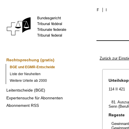
F
I
Zurück zur Einsti
Rechtsprechung (gratis)
BGE und EGMR-Entscheide
Liste der Neuheiten
Urteilskop
Weitere Urteile ab 2000
114 II 421
Leitentscheide (BGE)
Expertensuche für Abonnenten
81. Auszug
Abonnement RSS
Senn (Beruf
Regeste
Gewinnante
Gewinnante