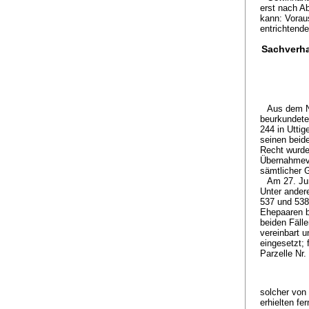
erst nach A
kann: Vorau
entrichtend
Sachverha
Aus dem N
beurkundete
244 in Utti
seinen beid
Recht wurde
Übernahmeve
sämtlicher G
Am 27. Ju
Unter ander
537 und 538
Ehepaaren b
beiden Fäll
vereinbart 
eingesetzt; 
Parzelle Nr.
solcher von 
erhielten fe