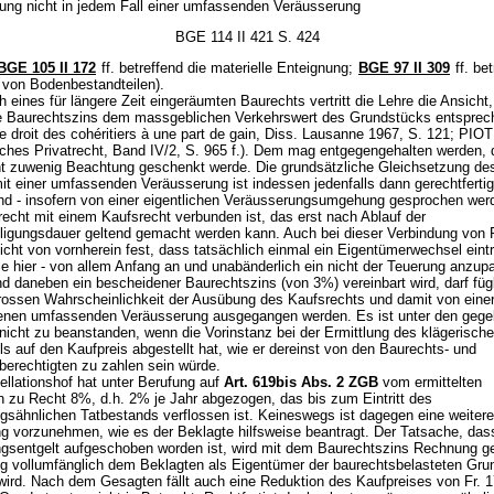
ng nicht in jedem Fall einer umfassenden Veräusserung
BGE 114 II 421 S. 424
BGE 105 II 172
ff. betreffend die materielle Enteignung;
BGE 97 II 309
ff. bet
von Bodenbestandteilen).
ch eines für längere Zeit eingeräumten Baurechts vertritt die Lehre die Ansicht
rte Baurechtszins dem massgeblichen Verkehrswert des Grundstücks entsprech
droit des cohéritiers à une part de gain, Diss. Lausanne 1967, S. 121; PIOT
ches Privatrecht, Band IV/2, S. 965 f.). Dem mag entgegengehalten werden,
ht zuwenig Beachtung geschenkt werde. Die grundsätzliche Gleichsetzung de
it einer umfassenden Veräusserung ist indessen jedenfalls dann gerechtfertig
end - insofern von einer eigentlichen Veräusserungsumgehung gesprochen we
recht mit einem Kaufsrecht verbunden ist, das erst nach Ablauf der
ligungsdauer geltend gemacht werden kann. Auch bei dieser Verbindung von
icht von vornherein fest, dass tatsächlich einmal ein Eigentümerwechsel eintr
ie hier - von allem Anfang an und unabänderlich ein nicht der Teuerung anzu
nd daneben ein bescheidener Baurechtszins (von 3%) vereinbart wird, darf füg
grossen Wahrscheinlichkeit der Ausübung des Kaufsrechts und damit von eine
nen umfassenden Veräusserung ausgegangen werden. Es ist unter den geg
icht zu beanstanden, wenn die Vorinstanz bei der Ermittlung des klägerisch
s auf den Kaufpreis abgestellt hat, wie er dereinst von den Baurechts- und
berechtigten zu zahlen sein würde.
ellationshof hat unter Berufung auf
Art. 619bis Abs. 2 ZGB
vom ermittelten
n zu Recht 8%, d.h. 2% je Jahr abgezogen, das bis zum Eintritt des
gsähnlichen Tatbestands verflossen ist. Keineswegs ist dagegen eine weitere
ng vorzunehmen, wie es der Beklagte hilfsweise beantragt. Der Tatsache, das
gsentgelt aufgeschoben worden ist, wird mit dem Baurechtszins Rechnung ge
tig vollumfänglich dem Beklagten als Eigentümer der baurechtsbelasteten Gr
rd. Nach dem Gesagten fällt auch eine Reduktion des Kaufpreises von Fr. 17