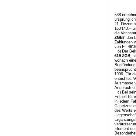
538 errechn
ursprünglic
21. Dezembe
160'140.-- u
die Vorinst
ZGB
)" den 
Zahlungen vo
von Fr. 46'
b) Der Bek
619 ZGB
; s
wonach eine 
Begründung 
beansprucht
1996. Für d
entrichtet.
Ausmasse vo
Anspruch de
c) Bei se
Entgelt für
in jedem Fal
Gesetzesbes
des Werts e
Liegenschaf
Ergänzungsl
veräusserun
Element der
Besonderhei