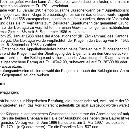
997 ausgeübt werden kann. Als Kaufpreis wurde dabei ein fester, d.h. nicht in
preis von wiederum Fr. 170.-- vereinbart.
gabe vom 15. Januar 1987 erhob Susanne Durscher-Senn beim Appellationsh
n gegen Urs Senn Klage. Sie beantragte, es sei ihr das unbeschwerte Eigen
n. 537 und 538 zuzusprechen; allenfalls sei festzustellen, dass ein Vorkaufsfa
 und dass sie im Verhältnis zum Beklagten Eigentümerin der genannten Grund
 sei der Beklagte zu verpflichten, ihr einen Gewinnanteil gemäss richterliche
bst Zins zu 5% seit 5. September 1986 zu bezahlen.
 vom 25. Januar 1988 hiess der Appellationshof (III. Zivilkammer) des Kantons
ise gut. Der Beklagte wurde verpflichtet, der Klägerin den Betrag von Fr. 46'0
seit 5. September 1986 zu zahlen.
 Entscheid des Appellationshofes haben beide Parteien beim Bundesgericht 
hrend die Klägerin auf der Übertragung des Eigentums an den Grundstücken 
rrt, schliesst der Beklagte auf vollumfängliche Abweisung der Klage; eventuel
 zugesprochene Betrag auf Fr. 10'942.90, subeventuell auf Fr. 28'600.80 oder 
erabzusetzen.
erufungsantworten stellen sowohl die Klägerin als auch der Beklagte den Antra
r Gegenpartei sei abzuweisen.
en
rwägungen:
Ausführungen zur klägerischen Berufung, die unbegründet sei, weil, sollte der Vo
eingetreten sein, das Vorkaufsrecht jedenfalls zu spät ausgeübt worden wäre.)
der Klägerin zugesprochenen Gewinnanteil bestimmte der Appellationshof auf
, den die beiden Ehepaare im Falle der Ausübung des neben dem Baurecht ve
 gemäss Vertrag vom 6. Juni 1986 frühestens am 1. Mai 1997 - zu bezahlen 
 Fr. 170.-- je Quadratmeter). Für die Parzellen Nrn. 537 und