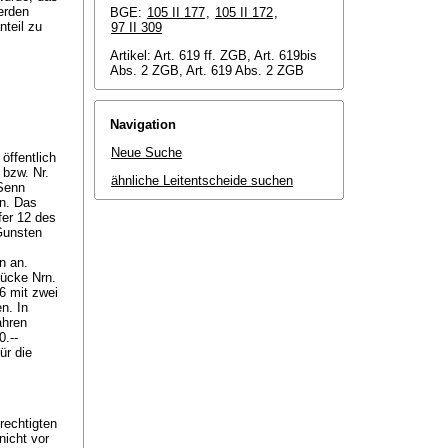
erden
BGE:
105 II 177
,
105 II 172
,
teil zu
97 II 309
Artikel: Art. 619 ff. ZGB, Art. 619bis
Abs. 2 ZGB, Art. 619 Abs. 2 ZGB
Navigation
Neue Suche
ffentlich
bzw. Nr.
ähnliche Leitentscheide suchen
 Senn
n. Das
fer 12 des
 Gunsten
n an.
tücke Nrn.
6 mit zwei
n. In
ahren
0.--
ür die
rechtigten
nicht vor