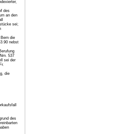
dexierter,
of des
tum an den
ll
stücke sei;
m
 Bern die
53.90 nebst
Berufung
Nrn. 537
l sei der
Fr.
g, die
rkaufsfall
grund des
reinbarten
haben