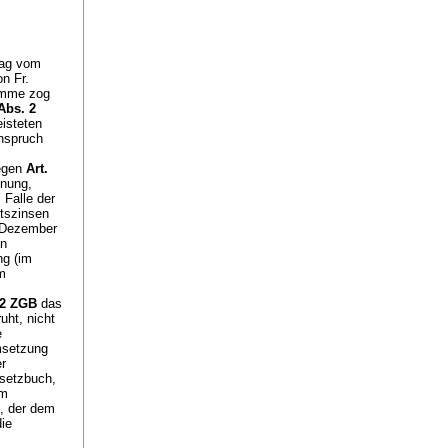
rag vom
n Fr.
Summe zog
Abs. 2
eisteten
anspruch
gegen
Art.
hnung,
 Falle der
htszinsen
. Dezember
on
ng (im
m
 2 ZGB
das
uht, nicht
e
msetzung
r
setzbuch,
em
, der dem
ie