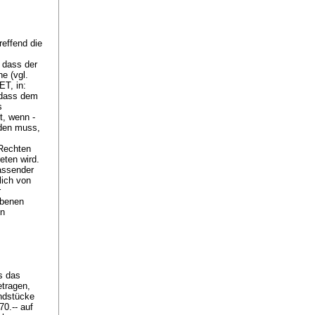
reffend die
, dass der
e (vgl.
ET, in:
 dass dem
s
t, wenn -
rden muss,
 Rechten
eten wird.
passender
lich von
r
ebenen
en
s das
tragen,
undstücke
0.-- auf