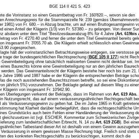
BGE 114 II 421 S. 423
ete die Vorinstanz so einen Gesamtbetrag von Fr. 160'820.--, wovon sie den
hen Anrechnungspreis für die Stammparzelle Nr. 239 (gemäss Übernahmevert
r 1981) von Fr. 680.-- in Abzug brachte, um auf einen Bruttogesamtgewinn vo
nd einen Anteil der Klägerin (1/3) von Fr. 53'380.-- zu gelangen. Von dieser 
anz alsdann unter dem Titel "Besitzesdauerabzug 8% für 4 Jahre (
Art. 619bis 
Betrag von Fr. 4'270.40 und ferner die unter dem Titel Gewinnanteil bereits gel
n insgesamt Fr. 3'055.70 ab. Die Klägerin erhielt schliesslich einen Gewinn
053.90 zugesprochen.
lagte hält der vorinstanzlichen Betrachtungsweise entgegen, sie verstosse 
ie trage der bundesgerichtlichen Rechtsprechung (
BGE 105 II 177
) nicht Rec
Gewinnbeteiligung ohne tatsächlich realisierten Gewinn nicht denkbar sei. Im
eines Baurechts könne eine Gewinnbeteiligung nur an den jährlichen Baurec
 werden. Das Gewinnanteilsrecht der Klägerin bestehe hier noch bis zum 21
ie Jahre 1986 und 1987 habe er der Klägerin die entsprechenden Beträge sch
 Was die noch ausstehenden Baurechtszinsen betreffe, so sei eine Diskontieru
n jährlich 5%) vorzunehmen. Der Beklagte gelangt auf diesem Weg zu eine
r Klägerin von insgesamt Fr. 10'942.90.
inen Überlegungen verkennt der Beklagte, dass im Rahmen von
Art. 619 Abs.
 ein Nutzungsrecht, das auf einem veräusserungsähnlichen Rechtsgeschäft ber
l als Veräusserungsgewinn zu gelten hat. Die im Jahre 1965 in Kraft getreten
timmung hat Klarheit darüber herbeigeführt, dass die rechtsgeschäftliche U
ines Grundstücks auch beim Fehlen einer Handänderung der Veräusserung de
t gleichzusetzen ist (vgl. ESCHER, Kommentar zum Schweizerischen Zivilge
ieferung zum landwirtschaftlichen Erbrecht, N. 14 zu
Art. 619 ZGB
). Bei ein
gsähnlichen Tatbestand dieser Art ist deshalb von einem Gewinn auszugehen
 Veräusserung in einem gewissen Masse Rechnung trägt. Freilich sind stets d
ten des konkreten Rechtsgeschäfts zu berücksichtigen, kommt doch die