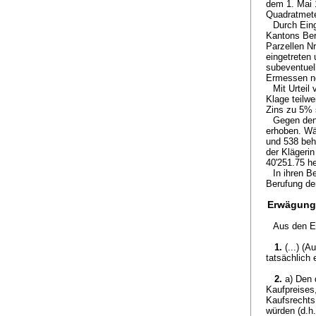
dem 1. Mai 1
Quadratmeter
Durch Ein
Kantons Ber
Parzellen Nr
eingetreten
subeventuell
Ermessen ne
Mit Urteil
Klage teilwe
Zins zu 5% 
Gegen den
erhoben. Wä
und 538 beha
der Klägerin
40'251.75 h
In ihren B
Berufung de
Erwägung
Aus den E
1.
(...) (
tatsächlich 
2.
a) Den 
Kaufpreises
Kaufsrechts
würden (d.h.