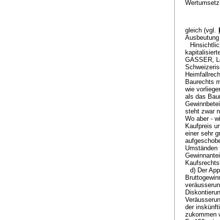
Wertumsetzu
gleich (vgl.
Ausbeutung 
Hinsichtli
kapitalisie
GASSER, Le 
Schweizeris
Heimfallrec
Baurechts m
wie vorlieg
als das Bau
Gewinnbetei
steht zwar n
Wo aber - w
Kaufpreis u
einer sehr 
aufgeschobe
Umständen n
Gewinnanteil
Kaufsrechts
d) Der App
Bruttogewin
veräusserun
Diskontieru
Veräusserun
der inskünf
zukommen wi