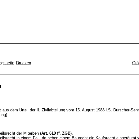
egsseite
Drucken
Grö
f
 aus dem Urteil der II. Zivilabteilung vom 15. August 1988 i.S. Durscher-Se
ung)
ilsrecht der Miterben (
Art. 619 ff. ZGB
).
ilsrecht in einem Fall, da neben einem Baurecht ein Kaufsrecht eingeräumt 