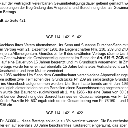
blauf der vertraglich vereinbarten Gewinnbeteiligungsdauer geltend gemacht w
ssetzungen der Begründung des Anspruchs und Berechnung des als Gewinnan
en Betrags.
lt
ab Seite 421
BGE 114 II 421 S. 421
achlass ihres Vaters übernahmen Urs Senn und Susanne Durscher-Senn mit ö
m Vertrag vom 21. Dezember 1981 die Liegenschaften Nrn. 238, 239 und 240 
gen je zu Alleineigentum. Gemäss Ziffer 9 des erwähnten Vertrags räumte Urs
en Geschwistern ein Gewinnbeteiligungsrecht im Sinne der
Art. 619 ff. ZGB
ei
 auf eine Dauer von 15 Jahren begrenzt und im Grundbuch vorgemerkt. In Zif
rtrags wurde ferner ein auf ebenfalls 15 Jahre befristetes Vorkaufsrecht zu
eschwister und ihrer Mutter vereinbart.
ni 1986 meldete Urs Senn dem Grundbuchamt verschiedene Abparzellierunge
em sollten zwei Teilflächen des Grundstücks Nr. 239 als selbständige Grunds
 ins Grundbuch aufgenommen werden. Urs Senn hatte bereits am 6. Juni 198
ezüglich dieser beiden neuen Parzellen einen Baurechtsvertrag abgeschlosse
en wurde das Baurecht - rückwirkend ab 1. Mai 1986 - für eine Dauer von 30 J
und bei der Berechnung des Baurechtszinses ein Quadratmeterpreis von Fr. 17
für die Parzelle Nr. 537 ergab sich so ein Gesamtbetrag von Fr. 76'160.-- und f
 538 ein
BGE 114 II 421 S. 422
Fr. 84'660.--; diese Beträge sollen je zu 3% verzinst werden. Die Baurechtsbe
rner ein auf ebenfalls 30 Jahre beschränktes Kaufsrecht eingeräumt, das aber 