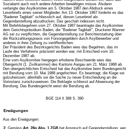
Sozialamt auch noch andere Arbeiten bewältigen müsse. Alsdann
verlangte das Asylkomitee am 5. Oktober 1987 den Abdruck eines
Leserbriefs eines seiner Mitglieder. Am 13. Oktober 1987 forderte es das
"Badener Tagblatt" schliesslich auf, diesen Leserbrief als
Gegendarstellung abzudrucken. Das geschah indessen nicht.
Mit Befehlsbegehren vom 27. Oktober 1987 beantragte das Asylkomitee
dem Gerichtspräsidium Baden, die "Badener Tagblatt", Druckerei Wanner
AG sei zu verpflichten, die Gegendarstellung zur Berichterstattung über
die Rückzahlungspraxis von Fürsorgegeldern durch Asylbewerber und
anderes in ihrer Zeitung zu veröffentlichen.
Der Präsident des Bezirksgerichts Baden wies das Begehren, das im
Laufe des Verfahrens präzisiert worden war, mit Entscheid vom 10.
Dezember 1987 ab.
Eine vom Asylkomitee hiergegen erhobene Beschwerde wies das
Obergericht (1. Zivilkammer) des Kantons Aargau am 21. März 1988 ab.
Den obergerichtlichen Entscheid hat das Asylkomitee beim Bundesgericht
mit Berufung vom 10. Mai 1988 angefochten. Es beantragt, die Klage sei
gutzuheissen; allenfalls sei die Sache zu neuer Entscheidung an die
Vorinstanz zurückzuweisen. Die Beklagte schliesst auf Abweisung der
Berufung. Das Bundesgericht weist die Berufung ab.
BGE 114 II 388 S. 390
Erwägungen
Aus den Erwägungen:
2.
Gemäss
Art. 28g Abs. 1 ZGB
hat Anspruch auf Gegendarstellung, wer