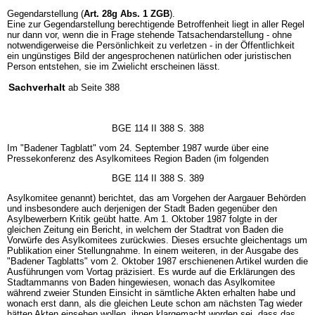
Gegendarstellung (
Art. 28g Abs. 1 ZGB
).
Eine zur Gegendarstellung berechtigende Betroffenheit liegt in aller Regel
nur dann vor, wenn die in Frage stehende Tatsachendarstellung - ohne
notwendigerweise die Persönlichkeit zu verletzen - in der Öffentlichkeit
ein ungünstiges Bild der angesprochenen natürlichen oder juristischen
Person entstehen, sie im Zwielicht erscheinen lässt.
Sachverhalt
ab Seite 388
BGE 114 II 388 S. 388
Im "Badener Tagblatt" vom 24. September 1987 wurde über eine
Pressekonferenz des Asylkomitees Region Baden (im folgenden
BGE 114 II 388 S. 389
Asylkomitee genannt) berichtet, das am Vorgehen der Aargauer Behörden
und insbesondere auch derjenigen der Stadt Baden gegenüber den
Asylbewerbern Kritik geübt hatte. Am 1. Oktober 1987 folgte in der
gleichen Zeitung ein Bericht, in welchem der Stadtrat von Baden die
Vorwürfe des Asylkomitees zurückwies. Dieses ersuchte gleichentags um
Publikation einer Stellungnahme. In einem weiteren, in der Ausgabe des
"Badener Tagblatts" vom 2. Oktober 1987 erschienenen Artikel wurden die
Ausführungen vom Vortag präzisiert. Es wurde auf die Erklärungen des
Stadtammanns von Baden hingewiesen, wonach das Asylkomitee
während zweier Stunden Einsicht in sämtliche Akten erhalten habe und
wonach erst dann, als die gleichen Leute schon am nächsten Tag wieder
hätten Akten einsehen wollen, ihnen klargemacht worden sei, dass das