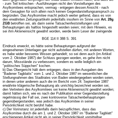
- zum Teil kritischen - Ausführungen nicht den Vorstellungen des
Asylkomitees entsprachen, vermag - entgegen dessen Ansicht - nach
dem Gesagten für sich allein noch keinen Gegendarstellungsanspruch zu
begründen. Das Asylkomitee macht jedoch weiter geltend, dass es von
den erwähnten Zeitungsartikeln jedenfalls insofern im Sinne von
Art. 28g
ZGB
betroffen sei, als darin seine Tatsachenfeststellungen und
Behauptungen als haltlos hingestellt worden seien; mit dem Hinweis, es
sei ihm Akteneinsicht gewährt worden, werde beim Leser der zwingende
BGE 114 II 388 S. 391
Eindruck erweckt, es hätte seine Behauptungen aufgrund der
eingesehenen Unterlagen gar nicht aufstellen dürfen, mit anderen Worten,
es habe wider besseres Wissen gehandelt; so sei denn auch (im Artikel
vom 2. Oktober 1987) der Schluss gezogen worden, es gehe ihm nicht
darum, Missstände zu verbessern, sondern es wolle lediglich ein
"politisches Süppchen" kochen.
b) Das Obergericht hält dem entgegen, dass in den Ausgaben des
"Badener Tagblatts" vom 1. und 2. Oktober 1987 im wesentlichen die
Stellungnahmen des Stadtrates von Baden wiedergegeben worden seien,
in denen unter anderem auch die im Bericht vom 24. September 1987
erwähnte klägerische Behauptung als unrichtig bezeichnet worden sei,
den Vertretern des Asylkomitees sei keine Akteneinsicht gewährt worden;
damit hätten sich, wie es nach der Publikation einer Gegendarstellung
regelmässig der Fall sei, zwei kontroverse Tatsachenbehauptungen
gegenübergestanden, was jedoch das Asylkomitee in seiner
Persönlichkeit nicht berührt habe.
c) Der Vorinstanz ist jedenfalls darin beizupflichten, dass das
Asylkomitee durch die am 1. und 2. Oktober 1987 im "Badener Tagblatt"
erschienenen Artikel nicht als in seiner Persönlichkeit unmittelbar