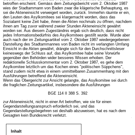
betroffen erscheint. Gemäss dem Zeitungsbericht vom 2. Oktober 1987
wies der Stadtammann von Baden zwar die klägerische Behauptung, es
sei die Akteneinsicht verweigert worden, zurück. Immerhin räumte er ein,
den Leuten des Asylkomitees sei klargemacht worden, dass das
Sozialamt keine Zeit habe, ihnen die Akten nochmals zu öffnen, nachdem
ihnen am Tag zuvor während zweier Stunden Akteneinsicht gewährt
worden sei. Aus diesem Zugeständnis ergab sich deutlich, dass nicht
jedes Informationsbedürfnis des Asylkomitees gestillt wurde. Wurde aber
auch nach der im Zeitungsartikel vom 2. Oktober 1987 wiedergegebenen
Darstellung des Stadtammannes von Baden nicht im verlangten Umfang
Einsicht in die Akten gewährt, drängte sich für den Durchschnittsleser
keineswegs der Schluss auf, das Asylkomitee habe seine Vorwürfe
gegenüber den Behörden wider besseres Wissen erhoben. Der
redaktionelle Schlusskommentar vom 2. Oktober 1987, es gehe dem
Asylkomitee letztlich um das Kochen eines "politischen Süppchens",
stand zudem nicht etwa in einem unmittelbaren Zusammenhang mit den
Ausführungen betreffend die Akteneinsicht.
Wenn das Obergericht zur Ansicht gelangte, das Asylkomitee sei durch
die fraglichen Zeitungsartikel, insbesondere die Ausführungen
BGE 114 II 388 S. 392
zur Akteneinsicht, nicht in einer Art betroffen, wie sie für einen
Gegendarstellungsanspruch erforderlich sei, und das
Gegendarstellungsbegehren sei deshalb abzuweisen, hat es nach dem
Gesagten kein Bundesrecht verletzt.
Inhalt