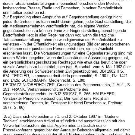
durch Tatsachendarstellungen in periodisch erscheinenden Medien,
insbesondere Presse, Radio und Fernsehen, in seiner Persönlichkeit
unmittelbar betroffen ist.
Zur Begründung eines Anspruchs auf Gegendarstellung genügt nicht
jedes Berührtsein; es kann nicht darum gehen, jeder Sachdarstellung, die
ein Medienunternehmen veröffentlicht hat, die eigene Version
gegenüberstellen zu können. Eine zur Gegendarstellung berechtigende
Betroffenheit liegt in aller Regel nur dann vor, wenn die fragliche
Tatsachendarstellung - ohne notwendigerweise die Persönlichkeit zu
verletzen - in der Öffentlichkeit ein ungünstiges Bild der angesprochenen
natürlichen oder juristischen Person entstehen, sie im Zwielicht
erscheinen lässt. Die Voraussetzungen für eine Gegendarstellung sind mit
andern Worten gegeben, wenn die beanstandete Äusserung geeignet ist,
ein persönlichkeitsgeschütztes Rechtsgut wie etwa das berufliche oder
soziale Ansehen zu beeinträchtigen (vgl. Botschaft vom 5. Mai 1982 über
die Änderung des Schweizerischen Zivilgesetzbuches, BBl 1982 II S.
674; TERCIER, Le nouveau droit de la personnalité, S. 190 f., Rz. 1421
und 1426; SCHÜRMANN, Medienrecht, S. 188;
PEDRAZZINI/OBERHOLZER, Grundriss des Personenrechts, 2. Aufl., S.
151; FRANK, Verfahrensrechtliche Probleme des
Gegendarstellungsrechts, in: SJZ 83/1987, S. 266; HAUSHEER,
Verstärkter Persönlichkeitsschutz: Der Kampf ums Recht an
verschiedenen Fronten, in: Festgabe für Henri Deschenaux, Freiburg
1977, S. 86).
3.
a) Dass sich die beiden am 1. und 2. Oktober 1987 im "Badener
Tagblatt" erschienenen Artikel ausführlich und ausschliesslich mit den
Vorwürfen befassten, die das Asylkomitee anlässlich seiner
Pressekonferenz gegenüber den Aargauer Behörden allgemein und damit
auch gegenüber denjenigen der Stadt Baden erhoben hatte, und dass die