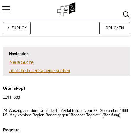
ZURÜCK
DRUCKEN
Rechtsprechung
Français
Italiano
Navigation
Neue Suche
ähnliche Leitentscheide suchen
Urteilskopf
114 II 388
74. Auszug aus dem Urteil der II. Zivilabteilung vom 22. September 1988
i.S. Asylkomitee Region Baden gegen "Badener Tagblatt" (Berufung)
Regeste