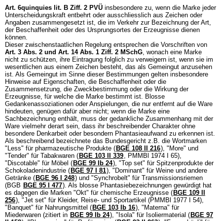
Art. 6quinquies lit. B Ziff. 2 PVÜ
insbesondere zu, wenn die Marke jeder
Unterscheidungskraft entbehrt oder ausschliesslich aus Zeichen oder
Angaben zusammengesetzt ist, die im Verkehr zur Bezeichnung der Art,
der Beschaffenheit oder des Ursprungsortes der Erzeugnisse dienen
können.
Dieser zwischenstaatlichen Regelung entsprechen die Vorschriften von
Art. 3 Abs. 2 und
Art. 14 Abs. 1 Ziff. 2 MSchG
, wonach eine Marke
nicht zu schützen, ihre Eintragung folglich zu verweigern ist, wenn sie im
wesentlichen aus einem Zeichen besteht, das als Gemeingut anzusehen
ist. Als Gemeingut im Sinne dieser Bestimmungen gelten insbesondere
Hinweise auf Eigenschaften, die Beschaffenheit oder die
Zusammensetzung, die Zweckbestimmung oder die Wirkung der
Erzeugnisse, für welche die Marke bestimmt ist. Blosse
Gedankenassoziationen oder Anspielungen, die nur entfernt auf die Ware
hindeuten, genügen dafür aber nicht; wenn die Marke eine
Sachbezeichnung enthält, muss der gedankliche Zusammenhang mit der
Ware vielmehr derart sein, dass ihr beschreibender Charakter ohne
besondere Denkarbeit oder besondern Phantasieaufwand zu erkennen ist.
Als beschreibend bezeichnete das Bundesgericht z.B. die Wortmarken
"Less" für pharmazeutische Produkte (
BGE 108 II 216
), "More" und
"Tender" für Tabakwaren (
BGE 103 II 339
, PMMBl 1974 I 65),
"Discotable" für Möbel (
BGE 99 Ib 24
), "Top set" für Spitzenprodukte der
Schokoladenindustrie (
BGE 97 I 81
), "Dominant" für Weine und andere
Getränke (
BGE 96 I 248
) und "Synchrobelt" für Transmissionsriemen
(BGB
BGE 95 I 477
). Als blosse Phantasiebezeichnungen gewürdigt hat
es dagegen die Marken "Okt" für chemische Erzeugnisse (
BGE 109 II
256
), "Jet set" für Kleider, Reise- und Sportartikel (PMMBl 1977 I 54),
"Banquet" für Nahrungsmittel (
BGE 103 Ib 16
), "Materna" für
Miederwaren (zitiert in
BGE 99 Ib 24
), "Isola" für Isoliermaterial (
BGE 97