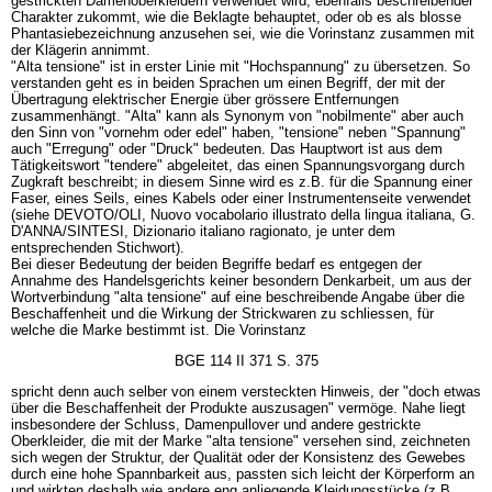
gestrickten Damenoberkleidern verwendet wird, ebenfalls beschreibender
Charakter zukommt, wie die Beklagte behauptet, oder ob es als blosse
Phantasiebezeichnung anzusehen sei, wie die Vorinstanz zusammen mit
der Klägerin annimmt.
"Alta tensione" ist in erster Linie mit "Hochspannung" zu übersetzen. So
verstanden geht es in beiden Sprachen um einen Begriff, der mit der
Übertragung elektrischer Energie über grössere Entfernungen
zusammenhängt. "Alta" kann als Synonym von "nobilmente" aber auch
den Sinn von "vornehm oder edel" haben, "tensione" neben "Spannung"
auch "Erregung" oder "Druck" bedeuten. Das Hauptwort ist aus dem
Tätigkeitswort "tendere" abgeleitet, das einen Spannungsvorgang durch
Zugkraft beschreibt; in diesem Sinne wird es z.B. für die Spannung einer
Faser, eines Seils, eines Kabels oder einer Instrumentenseite verwendet
(siehe DEVOTO/OLI, Nuovo vocabolario illustrato della lingua italiana, G.
D'ANNA/SINTESI, Dizionario italiano ragionato, je unter dem
entsprechenden Stichwort).
Bei dieser Bedeutung der beiden Begriffe bedarf es entgegen der
Annahme des Handelsgerichts keiner besondern Denkarbeit, um aus der
Wortverbindung "alta tensione" auf eine beschreibende Angabe über die
Beschaffenheit und die Wirkung der Strickwaren zu schliessen, für
welche die Marke bestimmt ist. Die Vorinstanz
BGE 114 II 371 S. 375
spricht denn auch selber von einem versteckten Hinweis, der "doch etwas
über die Beschaffenheit der Produkte auszusagen" vermöge. Nahe liegt
insbesondere der Schluss, Damenpullover und andere gestrickte
Oberkleider, die mit der Marke "alta tensione" versehen sind, zeichneten
sich wegen der Struktur, der Qualität oder der Konsistenz des Gewebes
durch eine hohe Spannbarkeit aus, passten sich leicht der Körperform an
und wirkten deshalb wie andere eng anliegende Kleidungsstücke (z.B.