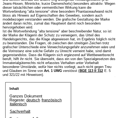
Jeans-Hosen, Miniröcke, kurze Damenshorts) besonders attraktiv. Wegen
dieser tatsächlichen oder vermeintlichen Wirkung kann die
Wortverbindung "alta tensione" ohne besondern Phantasieaufwand nicht
bloss als Hinweis auf Eigenschaften des Gewebes, sondern auch
modebezogen verstanden werden. Die grafische Gestaltung der Marke
ändert daran nichts, zumal das Hauptwort damit noch besonders
hervorgehoben wird.
Ist die Wortverbindung "alta tensione" aber beschreibender Natur, so ist
der Marke der Klägerin der Schutz zu verweigern, das Urteil des
Handelsgerichts, das die Klage abgewiesen hat, im Ergebnis folglich nicht
zu beanstanden. Die Fragen, ob zwischen den streitigen Zeichen trotz
grafischer Unterschiede eine Verwechslungsgefahr anzunehmen wäre und
die Vorinstanz eine solche Gefahr zu Unrecht verneint habe, sind damit
gegenstandslos. Dass die Klägerin sich ergänzend auf Wettbewerbsrecht
beruft, hilft ihr nicht. Sie übersieht, dass ein von den Spezialgesetzen des
Immaterialgüterrechts nicht erfasstes Verhalten unter Vorbehalt
besonderer Umstände, wofür hier nichts vorliegt, auch nicht gegen Treu
und Glauben im Sinne von
Art. 1 UWG
verstösst (
BGE 113 II 312
E. 5
und 321/22 mit Hinweisen).
Inhalt
Ganzes Dokument
Regeste:
deutsch
französisch
italienisch
Sachverhalt