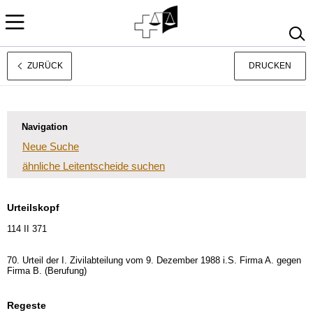
ZURÜCK
DRUCKEN
Rechtsprechung
Français
Italiano
Navigation
Neue Suche
ähnliche Leitentscheide suchen
Urteilskopf
114 II 371
70. Urteil der I. Zivilabteilung vom 9. Dezember 1988 i.S. Firma A. gegen
Firma B. (Berufung)
Regeste