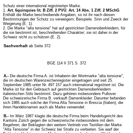
Schutz einer international registrierten Marke.
1.
Art. 6quinquies lit. B Ziff. 2 PVÜ
,
Art. 14 Abs. 1 Ziff. 2 MSchG
.
Enthält die Marke beschreibende Angaben, so ist ihr nach diesen
Bestimmungen der Schutz zu verweigern; Beispiele. Sinn und Zweck der
Weigerung (E. 1).
2. Die Marke "alta tensione" hat auf gestrickten Damenoberkleidern, für
die sie bestimmt ist, beschreibenden Charakter; sie ist daher in der
Schweiz nicht zu schützen (E. 2).
Sachverhalt
ab Seite 372
BGE 114 II 371 S. 372
A.-
Die deutsche Firma A. ist Inhaberin der Wortmarke "alta tensione",
die im deutschen Warenzeichenregister eingetragen und seit 25.
September 1985 unter Nr. 497 157 auch international registriert ist. Die
Marke ist für den Gebrauch auf gestrickten Damenoberkleidern
italienischen Stils bestimmt. Dazu gehören insbesondere Pullover.
Die schweizerische Firma B. verkauft Damenkleider. Darunter befanden
sich 1985 auch solche der Firma Alta Tensione in Brescia (Italien), die
ihren Handelsnamen auch als Marke verwendet.
B.-
Im März 1987 klagte die deutsche Firma beim Handelsgericht des
Kantons Zürich gegen die schweizerische insbesondere mit dem
Begehren, der Beklagten den weitern Vertrieb von Textilien der Marke
"Alta Tensione" in der Schweiz bei Strafe zu verbieten. Sie warf der