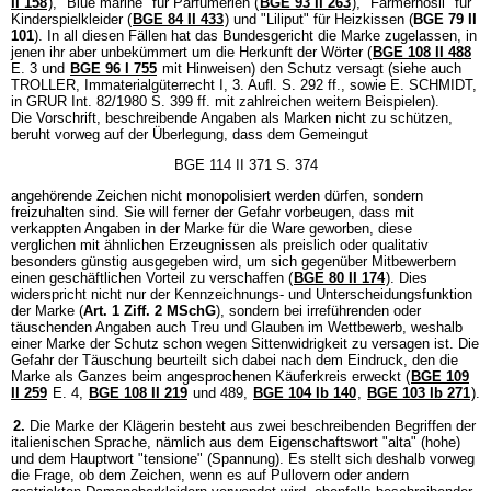
II 158
), "Blue marine" für Parfümerien (
BGE 93 II 263
), "Farmerhösli" für
Kinderspielkleider (
BGE 84 II 433
) und "Liliput" für Heizkissen (
BGE 79 II
101
). In all diesen Fällen hat das Bundesgericht die Marke zugelassen, in
jenen ihr aber unbekümmert um die Herkunft der Wörter (
BGE 108 II 488
E. 3 und
BGE 96 I 755
mit Hinweisen) den Schutz versagt (siehe auch
TROLLER, Immaterialgüterrecht I, 3. Aufl. S. 292 ff., sowie E. SCHMIDT,
in GRUR Int. 82/1980 S. 399 ff. mit zahlreichen weitern Beispielen).
Die Vorschrift, beschreibende Angaben als Marken nicht zu schützen,
beruht vorweg auf der Überlegung, dass dem Gemeingut
BGE 114 II 371 S. 374
angehörende Zeichen nicht monopolisiert werden dürfen, sondern
freizuhalten sind. Sie will ferner der Gefahr vorbeugen, dass mit
verkappten Angaben in der Marke für die Ware geworben, diese
verglichen mit ähnlichen Erzeugnissen als preislich oder qualitativ
besonders günstig ausgegeben wird, um sich gegenüber Mitbewerbern
einen geschäftlichen Vorteil zu verschaffen (
BGE 80 II 174
). Dies
widerspricht nicht nur der Kennzeichnungs- und Unterscheidungsfunktion
der Marke (
Art. 1 Ziff. 2 MSchG
), sondern bei irreführenden oder
täuschenden Angaben auch Treu und Glauben im Wettbewerb, weshalb
einer Marke der Schutz schon wegen Sittenwidrigkeit zu versagen ist. Die
Gefahr der Täuschung beurteilt sich dabei nach dem Eindruck, den die
Marke als Ganzes beim angesprochenen Käuferkreis erweckt (
BGE 109
II 259
E. 4,
BGE 108 II 219
und 489,
BGE 104 Ib 140
,
BGE 103 Ib 271
).
2.
Die Marke der Klägerin besteht aus zwei beschreibenden Begriffen der
italienischen Sprache, nämlich aus dem Eigenschaftswort "alta" (hohe)
und dem Hauptwort "tensione" (Spannung). Es stellt sich deshalb vorweg
die Frage, ob dem Zeichen, wenn es auf Pullovern oder andern