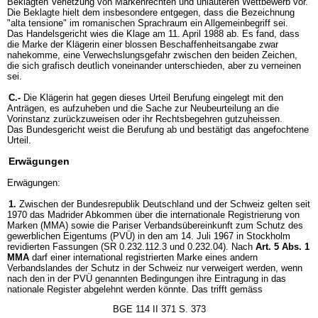
Beklagten Verletzung von Markenrechten und unlauteren Wettbewerb vor.
Die Beklagte hielt dem insbesondere entgegen, dass die Bezeichnung
"alta tensione" im romanischen Sprachraum ein Allgemeinbegriff sei.
Das Handelsgericht wies die Klage am 11. April 1988 ab. Es fand, dass
die Marke der Klägerin einer blossen Beschaffenheitsangabe zwar
nahekomme, eine Verwechslungsgefahr zwischen den beiden Zeichen,
die sich grafisch deutlich voneinander unterschieden, aber zu verneinen
sei.
C.-
Die Klägerin hat gegen dieses Urteil Berufung eingelegt mit den
Anträgen, es aufzuheben und die Sache zur Neubeurteilung an die
Vorinstanz zurückzuweisen oder ihr Rechtsbegehren gutzuheissen.
Das Bundesgericht weist die Berufung ab und bestätigt das angefochtene
Urteil.
Erwägungen
Erwägungen:
1.
Zwischen der Bundesrepublik Deutschland und der Schweiz gelten seit
1970 das Madrider Abkommen über die internationale Registrierung von
Marken (MMA) sowie die Pariser Verbandsübereinkunft zum Schutz des
gewerblichen Eigentums (PVÜ) in den am 14. Juli 1967 in Stockholm
revidierten Fassungen (SR 0.232.112.3 und 0.232.04). Nach
Art. 5 Abs. 1
MMA
darf einer international registrierten Marke eines andern
Verbandslandes der Schutz in der Schweiz nur verweigert werden, wenn
nach den in der PVÜ genannten Bedingungen ihre Eintragung in das
nationale Register abgelehnt werden könnte. Das trifft gemäss
BGE 114 II 371 S. 373