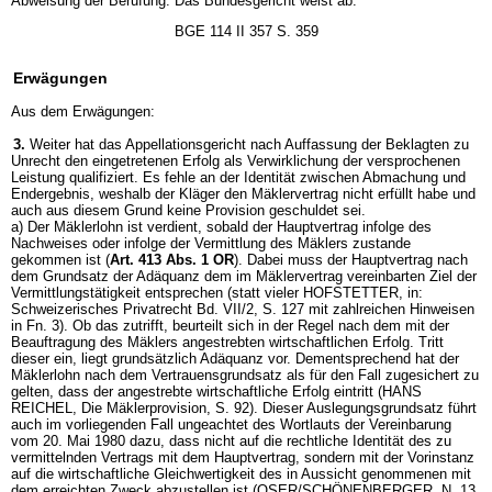
Abweisung der Berufung. Das Bundesgericht weist ab.
BGE 114 II 357 S. 359
Erwägungen
Aus dem Erwägungen:
3.
Weiter hat das Appellationsgericht nach Auffassung der Beklagten zu
Unrecht den eingetretenen Erfolg als Verwirklichung der versprochenen
Leistung qualifiziert. Es fehle an der Identität zwischen Abmachung und
Endergebnis, weshalb der Kläger den Mäklervertrag nicht erfüllt habe und
auch aus diesem Grund keine Provision geschuldet sei.
a) Der Mäklerlohn ist verdient, sobald der Hauptvertrag infolge des
Nachweises oder infolge der Vermittlung des Mäklers zustande
gekommen ist (
Art. 413 Abs. 1 OR
). Dabei muss der Hauptvertrag nach
dem Grundsatz der Adäquanz dem im Mäklervertrag vereinbarten Ziel der
Vermittlungstätigkeit entsprechen (statt vieler HOFSTETTER, in:
Schweizerisches Privatrecht Bd. VII/2, S. 127 mit zahlreichen Hinweisen
in Fn. 3). Ob das zutrifft, beurteilt sich in der Regel nach dem mit der
Beauftragung des Mäklers angestrebten wirtschaftlichen Erfolg. Tritt
dieser ein, liegt grundsätzlich Adäquanz vor. Dementsprechend hat der
Mäklerlohn nach dem Vertrauensgrundsatz als für den Fall zugesichert zu
gelten, dass der angestrebte wirtschaftliche Erfolg eintritt (HANS
REICHEL, Die Mäklerprovision, S. 92). Dieser Auslegungsgrundsatz führt
auch im vorliegenden Fall ungeachtet des Wortlauts der Vereinbarung
vom 20. Mai 1980 dazu, dass nicht auf die rechtliche Identität des zu
vermittelnden Vertrags mit dem Hauptvertrag, sondern mit der Vorinstanz
auf die wirtschaftliche Gleichwertigkeit des in Aussicht genommenen mit
dem erreichten Zweck abzustellen ist (OSER/SCHÖNENBERGER, N. 13