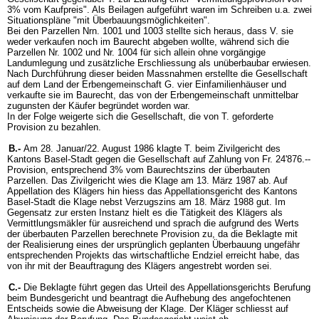
3% vom Kaufpreis". Als Beilagen aufgeführt waren im Schreiben u.a. zwei
Situationspläne "mit Überbauungsmöglichkeiten".
Bei den Parzellen Nrn. 1001 und 1003 stellte sich heraus, dass V. sie
weder verkaufen noch im Baurecht abgeben wollte, während sich die
Parzellen Nr. 1002 und Nr. 1004 für sich allein ohne vorgängige
Landumlegung und zusätzliche Erschliessung als unüberbaubar erwiesen.
Nach Durchführung dieser beiden Massnahmen erstellte die Gesellschaft
auf dem Land der Erbengemeinschaft G. vier Einfamilienhäuser und
verkaufte sie im Baurecht, das von der Erbengemeinschaft unmittelbar
zugunsten der Käufer begründet worden war.
In der Folge weigerte sich die Gesellschaft, die von T. geforderte
Provision zu bezahlen.
B.-
Am 28. Januar/22. August 1986 klagte T. beim Zivilgericht des
Kantons Basel-Stadt gegen die Gesellschaft auf Zahlung von Fr. 24'876.--
Provision, entsprechend 3% vom Baurechtszins der überbauten
Parzellen. Das Zivilgericht wies die Klage am 13. März 1987 ab. Auf
Appellation des Klägers hin hiess das Appellationsgericht des Kantons
Basel-Stadt die Klage nebst Verzugszins am 18. März 1988 gut. Im
Gegensatz zur ersten Instanz hielt es die Tätigkeit des Klägers als
Vermittlungsmäkler für ausreichend und sprach die aufgrund des Werts
der überbauten Parzellen berechnete Provision zu, da die Beklagte mit
der Realisierung eines der ursprünglich geplanten Überbauung ungefähr
entsprechenden Projekts das wirtschaftliche Endziel erreicht habe, das
von ihr mit der Beauftragung des Klägers angestrebt worden sei.
C.-
Die Beklagte führt gegen das Urteil des Appellationsgerichts Berufung
beim Bundesgericht und beantragt die Aufhebung des angefochtenen
Entscheids sowie die Abweisung der Klage. Der Kläger schliesst auf