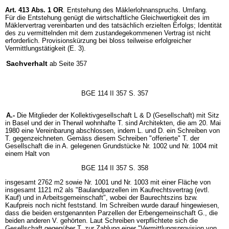
Art. 413 Abs. 1 OR
. Entstehung des Mäklerlohnanspruchs. Umfang.
Für die Entstehung genügt die wirtschaftliche Gleichwertigkeit des im
Mäklervertrag vereinbarten und des tatsächlich erzielten Erfolgs; Identität
des zu vermittelnden mit dem zustandegekommenen Vertrag ist nicht
erforderlich. Provisionskürzung bei bloss teilweise erfolgreicher
Vermittlungstätigkeit (E. 3).
Sachverhalt
ab Seite 357
BGE 114 II 357 S. 357
A.-
Die Mitglieder der Kollektivgesellschaft L & D (Gesellschaft) mit Sitz
in Basel und der in Therwil wohnhafte T. sind Architekten, die am 20. Mai
1980 eine Vereinbarung abschlossen, indem L. und D. ein Schreiben von
T. gegenzeichneten. Gemäss diesem Schreiben "offerierte" T. der
Gesellschaft die in A. gelegenen Grundstücke Nr. 1002 und Nr. 1004 mit
einem Halt von
BGE 114 II 357 S. 358
insgesamt 2762 m2 sowie Nr. 1001 und Nr. 1003 mit einer Fläche von
insgesamt 1121 m2 als "Baulandparzellen im Kaufrechtsvertrag (evtl.
Kauf) und in Arbeitsgemeinschaft", wobei der Baurechtszins bzw.
Kaufpreis noch nicht feststand. Im Schreiben wurde darauf hingewiesen,
dass die beiden erstgenannten Parzellen der Erbengemeinschaft G., die
beiden anderen V. gehörten. Laut Schreiben verpflichtete sich die
Gesellschaft gegenüber T. zur Zahlung einer "Vermittlungsprovision von