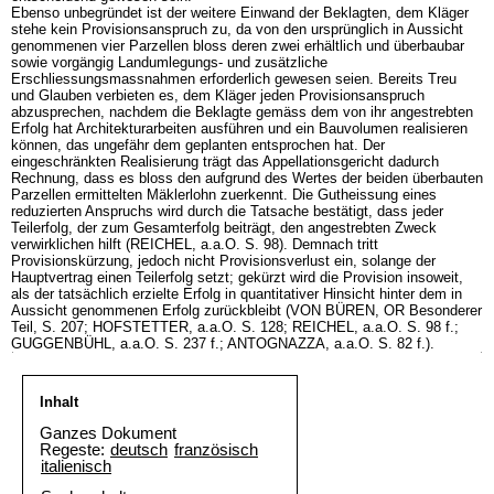
Ebenso unbegründet ist der weitere Einwand der Beklagten, dem Kläger
stehe kein Provisionsanspruch zu, da von den ursprünglich in Aussicht
genommenen vier Parzellen bloss deren zwei erhältlich und überbaubar
sowie vorgängig Landumlegungs- und zusätzliche
Erschliessungsmassnahmen erforderlich gewesen seien. Bereits Treu
und Glauben verbieten es, dem Kläger jeden Provisionsanspruch
abzusprechen, nachdem die Beklagte gemäss dem von ihr angestrebten
Erfolg hat Architekturarbeiten ausführen und ein Bauvolumen realisieren
können, das ungefähr dem geplanten entsprochen hat. Der
eingeschränkten Realisierung trägt das Appellationsgericht dadurch
Rechnung, dass es bloss den aufgrund des Wertes der beiden überbauten
Parzellen ermittelten Mäklerlohn zuerkennt. Die Gutheissung eines
reduzierten Anspruchs wird durch die Tatsache bestätigt, dass jeder
Teilerfolg, der zum Gesamterfolg beiträgt, den angestrebten Zweck
verwirklichen hilft (REICHEL, a.a.O. S. 98). Demnach tritt
Provisionskürzung, jedoch nicht Provisionsverlust ein, solange der
Hauptvertrag einen Teilerfolg setzt; gekürzt wird die Provision insoweit,
als der tatsächlich erzielte Erfolg in quantitativer Hinsicht hinter dem in
Aussicht genommenen Erfolg zurückbleibt (VON BÜREN, OR Besonderer
Teil, S. 207; HOFSTETTER, a.a.O. S. 128; REICHEL, a.a.O. S. 98 f.;
GUGGENBÜHL, a.a.O. S. 237 f.; ANTOGNAZZA, a.a.O. S. 82 f.).
Inhalt
Ganzes Dokument
Regeste:
deutsch
französisch
italienisch