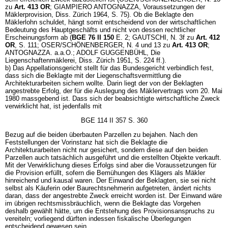
zu
Art. 413 OR
; GIAMPIERO ANTOGNAZZA, Voraussetzungen der
Mäklerprovision, Diss. Zürich 1964, S. 75). Ob die Beklagte den
Mäklerlohn schuldet, hängt somit entscheidend von der wirtschaftlichen
Bedeutung des Hauptgeschäfts und nicht von dessen rechtlicher
Erscheinungsform ab (
BGE 76 II 150
E. 2; GAUTSCHI, N. 3f zu
Art. 412
OR
, S. 111; OSER/SCHÖNENBERGER, N. 4 und 13 zu
Art. 413 OR
;
ANTOGNAZZA. a.a.O.; ADOLF GUGGENBÜHL, Die
Liegenschaftenmäklerei, Diss. Zürich 1951, S. 224 ff.).
b) Das Appellationsgericht stellt für das Bundesgericht verbindlich fest,
dass sich die Beklagte mit der Liegenschaftsvermittlung die
Architekturarbeiten sichern wollte. Darin liegt der von der Beklagten
angestrebte Erfolg, der für die Auslegung des Mäklervertrags vom 20. Mai
1980 massgebend ist. Dass sich der beabsichtigte wirtschaftliche Zweck
verwirklicht hat, ist jedenfalls mit
BGE 114 II 357 S. 360
Bezug auf die beiden überbauten Parzellen zu bejahen. Nach den
Feststellungen der Vorinstanz hat sich die Beklagte die
Architekturarbeiten nicht nur gesichert, sondern diese auf den beiden
Parzellen auch tatsächlich ausgeführt und die erstellten Objekte verkauft.
Mit der Verwirklichung dieses Erfolgs sind aber die Voraussetzungen für
die Provision erfüllt, sofern die Bemühungen des Klägers als Mäkler
hinreichend und kausal waren. Der Einwand der Beklagten, sie sei nicht
selbst als Käuferin oder Baurechtsnehmerin aufgetreten, ändert nichts
daran, dass der angestrebte Zweck erreicht worden ist. Der Einwand wäre
im übrigen rechtsmissbräuchlich, wenn die Beklagte das Vorgehen
deshalb gewählt hätte, um die Entstehung des Provisionsanspruchs zu
vereiteln; vorliegend dürften indessen fiskalische Überlegungen
entscheidend gewesen sein.