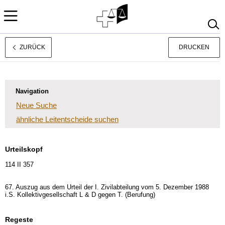
ZURÜCK
DRUCKEN
Rechtsprechung
Français
Italiano
Navigation
Neue Suche
ähnliche Leitentscheide suchen
Urteilskopf
114 II 357
67. Auszug aus dem Urteil der I. Zivilabteilung vom 5. Dezember 1988
i.S. Kollektivgesellschaft L & D gegen T. (Berufung)
Regeste