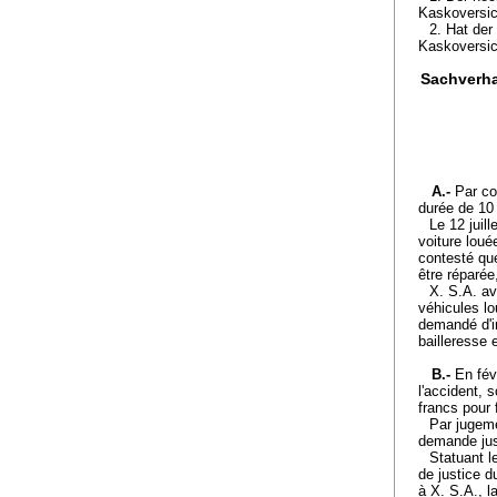
Kaskoversic
2. Hat der
Kaskoversic
Sachverha
A.-
Par co
durée de 10 
Le 12 juill
voiture loué
contesté que
être réparée
X. S.A. av
véhicules lo
demandé d'in
bailleresse 
B.-
En fév
l'accident, 
francs pour 
Par jugeme
demande jus
Statuant l
de justice 
à X. S.A., l