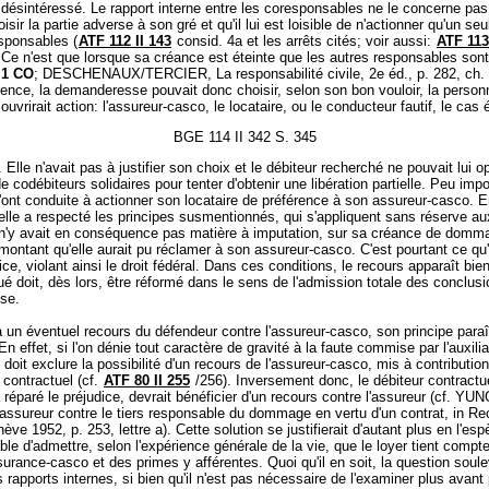
désintéressé. Le rapport interne entre les coresponsables ne le concerne pas
oisir la partie adverse à son gré et qu'il lui est loisible de n'actionner qu'un se
sponsables (
ATF 112 II 143
consid. 4a et les arrêts cités; voir aussi:
ATF 113
 Ce n'est que lorsque sa créance est éteinte que les autres responsables sont
. 1 CO
; DESCHENAUX/TERCIER, La responsabilité civile, 2e éd., p. 282, ch. 
rence, la demanderesse pouvait donc choisir, selon son bon vouloir, la person
 ouvrirait action: l'assureur-casco, le locataire, ou le conducteur fautif, le cas
BGE 114 II 342 S. 345
. Elle n'avait pas à justifier son choix et le débiteur recherché ne pouvait lui 
de codébiteurs solidaires pour tenter d'obtenir une libération partielle. Peu impo
l'ont conduite à actionner son locataire de préférence à son assureur-casco. 
 elle a respecté les principes susmentionnés, qui s'appliquent sans réserve au
l n'y avait en conséquence pas matière à imputation, sur sa créance de domm
 montant qu'elle aurait pu réclamer à son assureur-casco. C'est pourtant ce qu'a
ice, violant ainsi le droit fédéral. Dans ces conditions, le recours apparaît bie
qué doit, dès lors, être réformé dans le sens de l'admission totale des conclusi
se.
 un éventuel recours du défendeur contre l'assureur-casco, son principe paraî
En effet, si l'on dénie tout caractère de gravité à la faute commise par l'auxilia
n doit exclure la possibilité d'un recours de l'assureur-casco, mis à contribution
contractuel (cf.
ATF 80 II 255
/256). Inversement donc, le débiteur contractue
a réparé le préjudice, devrait bénéficier d'un recours contre l'assureur (cf. YU
'assureur contre le tiers responsable du dommage en vertu d'un contrat, in Re
ve 1952, p. 253, lettre a). Cette solution se justifierait d'autant plus en l'espè
ble d'admettre, selon l'expérience générale de la vie, que le loyer tient compt
surance-casco et des primes y afférentes. Quoi qu'il en soit, la question soul
s rapports internes, si bien qu'il n'est pas nécessaire de l'examiner plus avant 