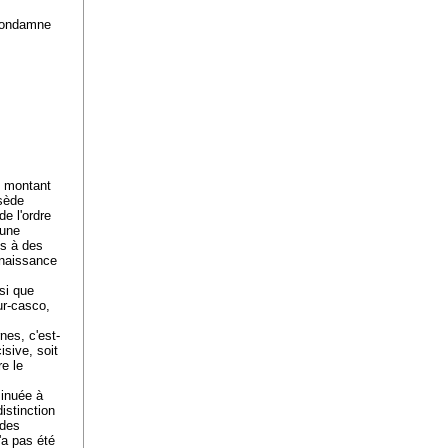
 condamne
u montant
sède
de l'ordre
'une
és à des
 naissance
nsi que
eur-casco,
nes, c'est-
isive, soit
e le
minuée à
istinction
 des
'a pas été