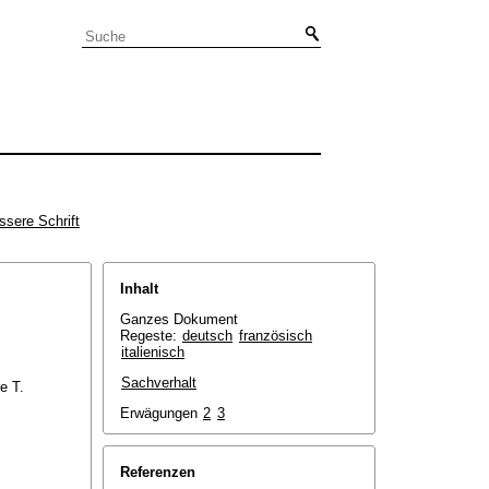
ssere Schrift
Inhalt
Ganzes Dokument
Regeste:
deutsch
französisch
italienisch
Sachverhalt
e T.
Erwägungen
2
3
Referenzen