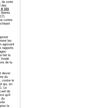
, de sorte
ul des
 II 331
 libérés
17).
ne contre
 échéant
opposer
rtent les
En agissant
x rapports
ages-
 fait la
n fondé.
ons de la
t devoir
ire du
, contre le
l qui, en
NG, Le
cueil de
ce qu'il
e du
evée
pour la