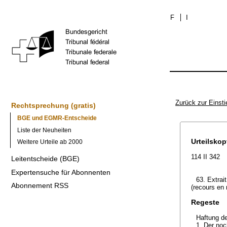
F
I
Zurück zur Einsti
Rechtsprechung (gratis)
BGE und EGMR-Entscheide
Liste der Neuheiten
Urteilskop
Weitere Urteile ab 2000
114 II 342
Leitentscheide (BGE)
Expertensuche für Abonnenten
63. Extrai
Abonnement RSS
(recours en 
Regeste
Haftung d
1. Der noc