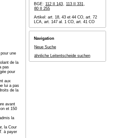
BGE:
112 II 143
,
113 II 331
,
80 II 255
Artikel:
art. 18, 43 et 44 CO
, art. 72
LCA, art. 147 al. 1 CO, art. 41 CO
Navigation
Neue Suche
e pour une
ähnliche Leitentscheide suchen
volant de la
'a pas
agée pour
nt aux
e lui a pas
roits de la
ure avant
ion et 150
admis la
r, la Cour
T. à payer