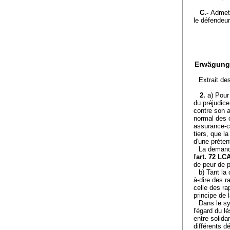
C.-
Admett
le défendeur
Erwägung
Extrait de
2.
a) Pour
du préjudic
contre son a
normal des c
assurance-c
tiers, que l
d'une préten
La demande
l'
art. 72 LC
de peur de p
b) Tant la 
à-dire des r
celle des ra
principe de l
Dans le sy
l'égard du l
entre solida
différents d