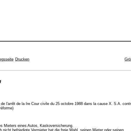
egsseite
Drucken
Grö
f
t de l'arrêt de la Ire Cour civile du 25 octobre 1988 dans la cause X. S.A. contr
réforme)
es Mieters eines Autos, Kaskoversicherung.
h nicht befriedigte Vermieter hat die freie Wahl, seinen Mieter oder seinen