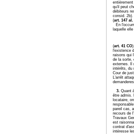
entièrement 
qu'il peut ch
débiteurs re
consid. 2b).
(
art. 147 al
En l'occur
laquelle elle
(
art. 41 CO
)
l'existence 
raisons qui 
de la sorte,
externes. I
intérêts, du
Cour de just
L'arrêt atta
demanderes
3.
Quant à
être admis. 
locataire, o
responsable 
pareil cas, 
recours de l
Travaux Genè
est raisonna
contrat d'as
intéresse le