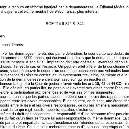
ant le recours en réforme interjeté par la demanderesse, le Tribunal fédéral
 à payer à celle-ci le montant de 9'965 francs, plus intérêts.
BGE 114 II 342 S. 344
en
s considérants:
 fixer les dommages-intérêts dus par le défendeur, la cour cantonale déduit d
e la somme de 6'099 francs, qui équivaut aux droits que la demanderesse pos
ssureur-casco. A son avis, l'imputation doit être opérée si l'avantage découle 
hoses. Tel est le cas en l'espèce. On peut en effet inférer de la conclusion d
asco, visant à couvrir le risque d'un dommage occasionné aux véhicules lou
a survenance du sinistre constituait un événement prévisible, de même que la
tion de la demanderesse envers son assureur, qui en résulterait.
resse fait grief à la Cour de justice d'avoir violé les
art. 18, 43 et 44 CO
, ai
A
. Elle déclare, en particulier, ne pas vouloir exercer ses droits contre l'assur
erdre la participation aux bénéfices et de voir ses primes augmenter.
cour cantonale que les parties placent le débat sur le terrain des rapports inter
apports entre les divers responsables. Elles sautent, ce faisant, une étape déc
pports entre le lésé et les divers responsables, ce qui les amène à méconnaîtr
a solidarité qui régit lesdits rapports, qualifiés d'externes.
stème du droit des obligations, la responsabilité d'une personne n'est pas di
ésé du fait qu'un tiers se trouve lui aussi responsable du même dommage. La d
rité parfaite et imparfaite n'a pas d'incidence sur l'étendue de la responsabilité
ébiteurs du lésé. Celui-ci peut rechercher chacun d'eux aussi longtemps qu'il n