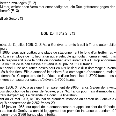
herer einzuklagen (E. 2).
 Mieter, welcher den Vermieter entschädigt hat, ein Rückgriffsrecht gegen den
herer? (E. 3).
lt
ab Seite 343
BGE 114 II 342 S. 343
ntrat du 11 juillet 1985, X. S.A., à Genève, a remis à bail à T. une automobil
jours.
et 1985, alors qu'il quittait une place de stationnement le long d'un trottoir, au 
e, I., un employé de T., heurta un autre véhicule qui roulait normalement. T. n
 la responsabilité de la collision incombait exclusivement à I. Trop endomm
, la voiture de la bailleresse fut vendue au prix de 2'500 francs.
ait conclu une assurance-casco pour couvrir le risque d'un dommage survena
ués à des tiers. Elle a annoncé le sinistre à la compagnie d'assurance, mais n
demnités. Compte tenu de la déduction d'une franchise de 3'000 francs, les d
envers son assureur-casco s'élèvent à 6'099 francs.
rier 1986, X. S.A. a assigné T. en paiement de 9'965 francs (valeur de la voit
sous déduction de la valeur de l'épave, plus 761 francs pour frais d'immobilisat
frais d'expertise). Le défendeur a conclu à libération.
nt du 21 mai 1987, le Tribunal de première instance du canton de Genève a 
qu'à concurrence de 2'262 francs 20.
e 15 janvier 1988, sur appel de la demanderesse et appel incident du défendeu
du canton de Genève a annulé le jugement de première instance et condamné 
a somme de 3'866 francs plus intérêts.