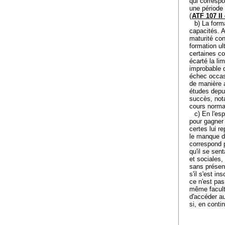
qui correspo
une période 
(
ATF 107 II
b) La form
capacités. A
maturité con
formation ul
certaines co
écarté la lim
improbable q
échec occas
de manière a
études depui
succès, not
cours norma
c) En l'esp
pour gagner 
certes lui r
le manque d
correspond p
qu'il se sen
et sociales,
sans présent
s'il s'est i
ce n'est pas
même faculté
d'accéder au
si, en conti