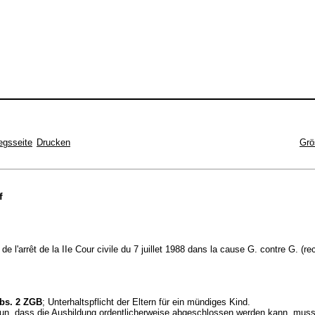
egsseite
Drucken
Grö
f
 de l'arrêt de la IIe Cour civile du 7 juillet 1988 dans la cause G. contre G. (r
Abs. 2 ZGB
; Unterhaltspflicht der Eltern für ein mündiges Kind.
un, dass die Ausbildung ordentlicherweise abgeschlossen werden kann, mus