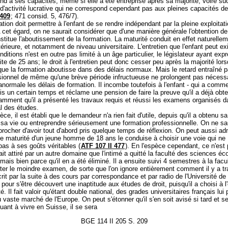
nd à ses capacités, même si elle a été entreprise après sa majorité, voire s
d'activité lucrative qui ne correspond cependant pas aux pleines capacités de 
 409
; 471 consid. 5, 476/7).
ation doit permettre à l'enfant de se rendre indépendant par la pleine exploitat
 cet égard, on ne saurait considérer que d'une manière générale l'obtention de
stitue l'aboutissement de la formation. La maturité conduit en effet naturelle
térieure, et notamment de niveau universitaire. L'entretien que l'enfant peut ex
nditions n'est en outre pas limité à un âge particulier, le législateur ayant ex
ite de 25 ans; le droit à l'entretien peut donc cesser peu après la majorité lorsq
ue la formation aboutisse dans des délais normaux. Mais le retard entraîné p
ionnel de même qu'une brève période infructueuse ne prolongent pas nécess
normale les délais de formation. Il incombe toutefois à l'enfant - qui a com
s un certain temps et réclame une pension de faire la preuve qu'il a déjà obt
amment qu'il a présenté les travaux requis et réussi les examens organisés d
l des études.
èce, il est établi que le demandeur n'a rien fait d'utile, depuis qu'il a obtenu sa
sa vie ou entreprendre sérieusement une formation professionnelle. On ne sa
eprocher d'avoir tout d'abord pris quelque temps de réflexion. On peut aussi a
e maturité d'un jeune homme de 18 ans le conduise à choisir une voie qui ne
as à ses goûts véritables (
ATF 107 II 477
). En l'espèce cependant, ce n'est
tait attiré par un autre domaine que l'intimé a quitté la faculté des sciences 
 mais bien parce qu'il en a été éliminé. Il a ensuite suivi 4 semestres à la facul
er le moindre examen, de sorte que l'on ignore entièrement comment il y a tra
nscrit par la suite à des cours par correspondance et par radio de l'Université de
 pour s'être découvert une inaptitude aux études de droit, puisqu'il a choisi à l'
. Il fait valoir qu'étant double national, des grades universitaires français lui
 vaste marché de l'Europe. On peut s'étonner qu'il s'en soit avisé si tard et 
nuant à vivre en Suisse, il se sera
BGE 114 II 205 S. 209