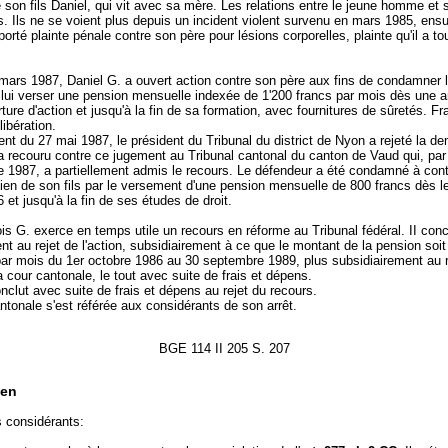
son fils Daniel, qui vit avec sa mère. Les relations entre le jeune homme et 
. Ils ne se voient plus depuis un incident violent survenu en mars 1985, ensu
porté plainte pénale contre son père pour lésions corporelles, plainte qu'il a to
mars 1987, Daniel G. a ouvert action contre son père aux fins de condamner 
 lui verser une pension mensuelle indexée de 1'200 francs par mois dès une 
rture d'action et jusqu'à la fin de sa formation, avec fournitures de sûretés. F
libération.
nt du 27 mai 1987, le président du Tribunal du district de Nyon a rejeté la d
a recouru contre ce jugement au Tribunal cantonal du canton de Vaud qui, par 
 1987, a partiellement admis le recours. Le défendeur a été condamné à cont
etien de son fils par le versement d'une pension mensuelle de 800 francs dès l
 et jusqu'à la fin de ses études de droit.
is G. exerce en temps utile un recours en réforme au Tribunal fédéral. II conc
nt au rejet de l'action, subsidiairement à ce que le montant de la pension soit 
par mois du 1er octobre 1986 au 30 septembre 1989, plus subsidiairement au 
a cour cantonale, le tout avec suite de frais et dépens.
onclut avec suite de frais et dépens au rejet du recours.
ntonale s'est référée aux considérants de son arrêt.
BGE 114 II 205 S. 207
en
s considérants: