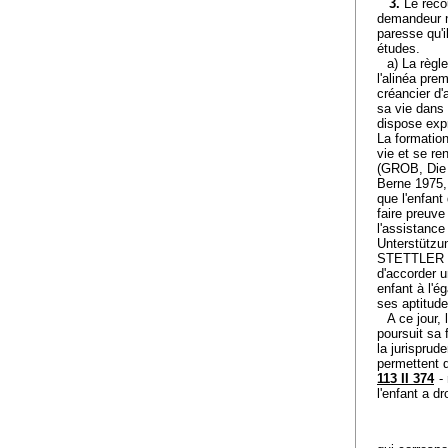
3.
Le reco
demandeur n
paresse qu'
études.
a) La règle
l'alinéa pre
créancier d'
sa vie dans
dispose expr
La formation
vie et se re
(GROB, Die 
Berne 1975, 
que l'enfant
faire preuve
l'assistanc
Unterstützu
STETTLER (Le 
d'accorder u
enfant à l'é
ses aptitude
A ce jour,
poursuit sa 
la jurisprud
permettent d
113 II 374
- 
l'enfant a d