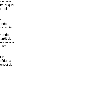
son père
ite duquel
utefois
le
année
rançois G. a
emande.
arrêt du
ribuer aux
e 1er
lut
réduit à
renvoi de