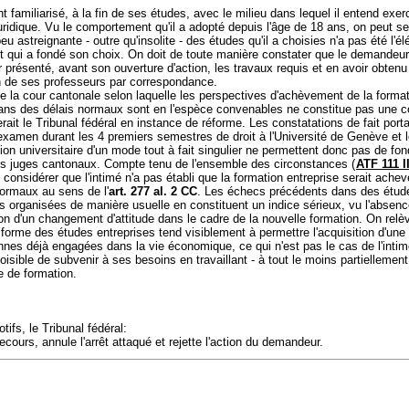
 familiarisé, à la fin de ses études, avec le milieu dans lequel il entend exer
uridique. Vu le comportement qu'il a adopté depuis l'âge de 18 ans, on peut 
peu astreignante - outre qu'insolite - des études qu'il a choisies n'a pas été l'é
t qui a fondé son choix. On doit de toute manière constater que le demandeur
r présenté, avant son ouverture d'action, les travaux requis et en avoir obtenu
on de ses professeurs par correspondance.
de la cour cantonale selon laquelle les perspectives d'achèvement de la forma
dans des délais normaux sont en l'espèce convenables ne constitue pas une c
lierait le Tribunal fédéral en instance de réforme. Les constatations de fait port
examen durant les 4 premiers semestres de droit à l'Université de Genève et 
ion universitaire d'un mode tout à fait singulier ne permettent donc pas de fon
es juges cantonaux. Compte tenu de l'ensemble des circonstances (
ATF 111 I
s considérer que l'intimé n'a pas établi que la formation entreprise serait ache
normaux au sens de l'
art. 277 al. 2 CC
. Les échecs précédents dans des étud
es organisées de manière usuelle en constituent un indice sérieux, vu l'absenc
n d'un changement d'attitude dans le cadre de la nouvelle formation. On relè
 forme des études entreprises tend visiblement à permettre l'acquisition d'une
nes déjà engagées dans la vie économique, ce qui n'est pas le cas de l'intimé.
loisible de subvenir à ses besoins en travaillant - à tout le moins partiellement
e de formation.
tifs, le Tribunal fédéral:
ecours, annule l'arrêt attaqué et rejette l'action du demandeur.