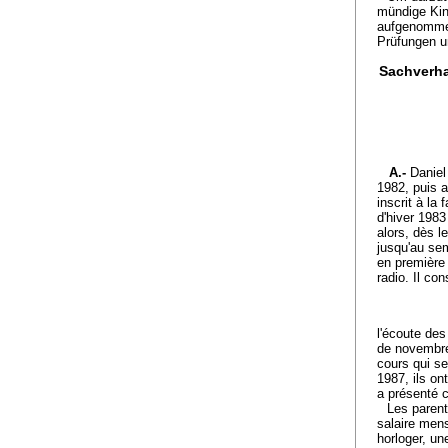
mündige Kind
aufgenommen
Prüfungen u
Sachverha
A.-
Daniel
1982, puis a
inscrit à la
d'hiver 1983
alors, dès l
jusqu'au sem
en première 
radio. Il co
l'écoute des
de novembre 
cours qui s
1987, ils on
a présenté 
Les parent
salaire mens
horloger, un