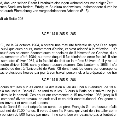
, das von seinen Eltern Unterhaltsleistungen während des vor einiger Zeit
en Studiums fordert, Erfolg im Studium nachweisen, insbesondere durch b
nd durch Einreichung von vorgeschriebenen Arbeiten (E. 3).
lt
ab Seite 205
BGE 114 II 205 S. 205
 G., né le 24 octobre 1964, a obtenu une maturité fédérale de type D en sept
 suivi quelques cours, notamment d'arabe, et s'est adonné à la réflexion. Il s'
 faculté des sciences économiques et sociales de l'Université de Genève, du 
 au semestre d'été 1984; au terme duquel il fut éliminé de cette faculté. Il s'ins
e semestre d'hiver 1984, à la faculté de droit de la même Université; il y resta i
estre d'hiver 1986, sans y réussir aucun examen. Dès L'automne 1986, il s'es
année de droit à l'Université de Paris XII dont il suit les cours par correspond
nsacre plusieurs heures par jour à son travail personnel, à la préparation de tra
BGE 114 II 205 S. 206
 cours diffusés sur les ondes; la diffusion a lieu du lundi au vendredi, de 19 à
à mai inclus. Daniel G. se rend tous les 15 jours à Paris pour suivre une jo
e déroule le samedi. Ces cours ont commencé le 15 novembre 1986; jusqu'à f
t comporté divers travaux en droit civil et en droit constitutionnel. On ignore s
ces travaux et avec quel succès.
s de Daniel G. sont séparés de corps. Le père, François G., professeur, réali
uel net de 7'100 francs. Il verse à son fils Pierre, qui vient de s'installer co
e pension de 500 francs par mois. Il ne contribue en revanche pas à l'entretie