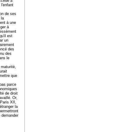
uccède à
l'enfant
ion de ses
 la
ment à une
iger à
pressément
u'il est
ar un
airement
mencé des
enu des
ans le
 maturité,
urait
dmettre que
 pas parce
économiques
té de droit
vaillé. Or,
 Paris XII,
étranger la
 permettront
se demander