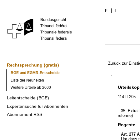
F
I
Zurück zur Einsti
Rechtsprechung (gratis)
BGE und EGMR-Entscheide
Liste der Neuheiten
Urteilskop
Weitere Urteile ab 2000
114 II 205
Leitentscheide (BGE)
Expertensuche für Abonnenten
35. Extrait
Abonnement RSS
réforme)
Regeste
Art. 277 
Um darzut