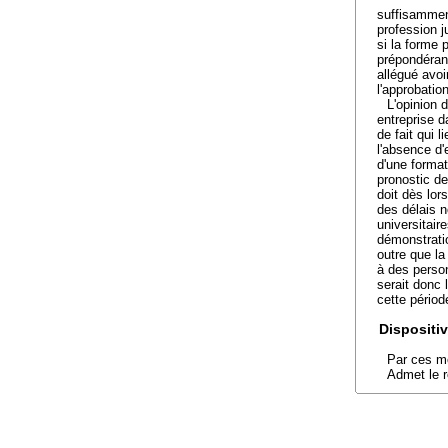
suffisamment
profession j
si la forme 
prépondéran
allégué avoi
l'approbati
L'opinion 
entreprise 
de fait qui 
l'absence d'
d'une format
pronostic d
doit dès lor
des délais 
universitair
démonstratio
outre que la
à des person
serait donc 
cette périod
Dispositiv
Par ces mo
Admet le r