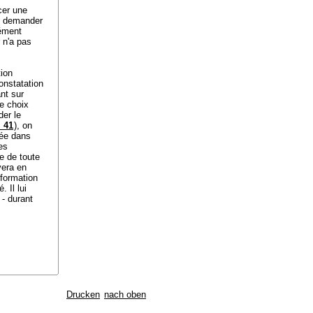
cer une
se demander
lément
 n'a pas
tion
onstatation
ant sur
le choix
der le
I 41
), on
vée dans
es
e de toute
vera en
 formation
 Il lui
 - durant
Drucken
nach oben