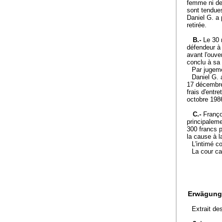
femme ni de 
sont tendues
Daniel G. a 
retirée.
B.-
Le 30 
défendeur à
avant l'ouve
conclu à sa 
Par jugeme
Daniel G. 
17 décembre
frais d'entr
octobre 1986
C.-
Franço
principaleme
300 francs 
la cause à l
L'intimé c
La cour ca
Erwägung
Extrait de