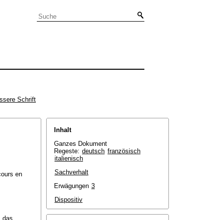
ssere Schrift
Inhalt
Ganzes Dokument
Regeste:
deutsch
französisch
italienisch
Sachverhalt
ecours en
Erwägungen
3
Dispositiv
s das