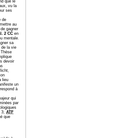
end que le
aux, vu la
our ses
e de
rmettre au
t de gagner
al. 2 CC
en
ou mentale.
agner sa
 de la vie
, Thèse
mplique
s devoir
as
icht,
lon
a lieu
anifeste un
rrespond à
majeur qui
aminées par
hologiques
 3;
ATF
gé que