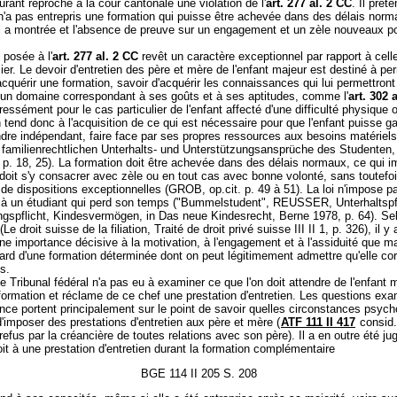
urant reproche à la cour cantonale une violation de l'
art. 277 al. 2 CC
. Il prét
'a pas entrepris une formation qui puisse être achevée dans des délais norm
il a montrée et l'absence de preuve sur un engagement et un zèle nouveaux p
 posée à l'
art. 277 al. 2 CC
revêt un caractère exceptionnel par rapport à cell
mier. Le devoir d'entretien des père et mère de l'enfant majeur est destiné à pe
acquérir une formation, savoir d'acquérir les connaissances qui lui permettron
 un domaine correspondant à ses goûts et à ses aptitudes, comme l'
art. 302 
essément pour le cas particulier de l'enfant affecté d'une difficulté physique 
 tend donc à l'acquisition de ce qui est nécessaire pour que l'enfant puisse g
ndre indépendant, faire face par ses propres ressources aux besoins matériels
familienrechtlichen Unterhalts- und Unterstützungsansprüche des Studenten
p. 18, 25). La formation doit être achevée dans des délais normaux, ce qui i
 doit s'y consacrer avec zèle ou en tout cas avec bonne volonté, sans toutefoi
 de dispositions exceptionnelles (GROB, op.cit. p. 49 à 51). La loi n'impose p
e à un étudiant qui perd son temps ("Bummelstudent", REUSSER, Unterhaltspfl
ngspflicht, Kindesvermögen, in Das neue Kindesrecht, Berne 1978, p. 64). Se
droit suisse de la filiation, Traité de droit privé suisse III II 1, p. 326), il y 
ne importance décisive à la motivation, à l'engagement et à l'assiduité que m
gard d'une formation déterminée dont on peut légitimement admettre qu'elle co
s.
 le Tribunal fédéral n'a pas eu à examiner ce que l'on doit attendre de l'enfant 
formation et réclame de ce chef une prestation d'entretien. Les questions ex
ence portent principalement sur le point de savoir quelles circonstances psyc
'imposer des prestations d'entretien aux père et mère (
ATF 111 II 417
consid.
refus par la créancière de toutes relations avec son père). Il a en outre été ju
roit à une prestation d'entretien durant la formation complémentaire
BGE 114 II 205 S. 208