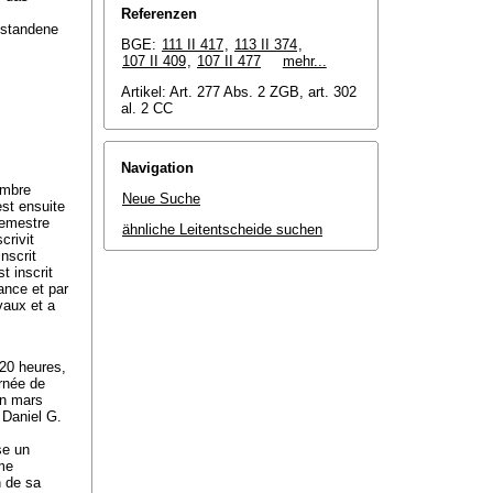
Referenzen
estandene
BGE:
111 II 417
,
113 II 374
,
107 II 409
,
107 II 477
mehr...
Artikel: Art. 277 Abs. 2 ZGB, art. 302
al. 2 CC
Navigation
embre
Neue Suche
est ensuite
semestre
ähnliche Leitentscheide suchen
crivit
nscrit
t inscrit
ance et par
vaux et a
 20 heures,
urnée de
in mars
i Daniel G.
se un
mme
n de sa