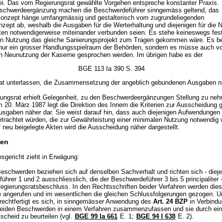
 sei. Das vom Regierungsrat gewählte Vorgehen entspreche konstanter Praxis.
Beschwerdeergänzung machen die Beschwerdeführer sinngemäss geltend, das
onzept hänge umfangmässig und gestalterisch vom zugrundeliegenden
zept ab, weshalb die Ausgaben für die Werterhaltung und diejenigen für die 
en notwendigerweise miteinander verbunden seien. Es stehe keineswegs fest
en Nutzung das gleiche Sanierungsprojekt zum Tragen gekommen wäre. Es b
 nur ein grosser Handlungsspielraum der Behörden, sondern es müsse auch vo
en Neunutzung der Kaserne gesprochen werden. Im übrigen habe es der
BGE 113 Ia 390 S. 394
at unterlassen, die Zusammensetzung der angeblich gebundenen Ausgaben n
rungsrat erhielt Gelegenheit, zu den Beschwerdeergänzungen Stellung zu neh
 20. März 1987 legt die Direktion des Innern die Kriterien zur Ausscheidung
usgaben näher dar. Sie weist darauf hin, dass auch diejenigen Aufwendungen 
trachtet würden, die zur Gewährleistung einer minimalen Nutzung notwendig 
 neu beigelegte Akten wird die Ausscheidung näher dargestellt.
en
sgericht zieht in Erwägung:
eschwerden beziehen sich auf denselben Sachverhalt und richten sich - dieje
hrer 1 und 2 ausschliesslich, die der Beschwerdeführer 3 bis 5 principaliter 
egierungsratsbeschluss. In den Rechtsschriften beider Verfahren werden die
 angerufen und im wesentlichen die gleichen Schlussfolgerungen gezogen. U
echtfertigt es sich, in sinngemässer Anwendung des
Art. 24 BZP
in Verbind
eiden Beschwerden in einem Verfahren zusammenzufassen und sie durch ei
scheid zu beurteilen (vgl.
BGE 99 Ia 661
E. 1;
BGE 94 I 638
E. 2).