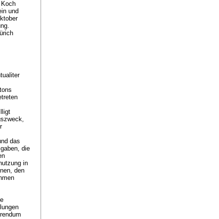
n Koch
ein und
ktober
ung.
ürich
ualiter
tons
treten
ligt
ngszweck,
r
und das
gaben, die
en
nutzung in
onen, den
ahmen
le
ilungen
ferendum