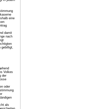
bstimmung
rkaserne
shalb eine
nken
ntrag
nd damit
ange nach
ngt
echtigten
ebilligt,
gehend
des Volkes
g der
rosse
uen oder
estimmung
er
tändigen
cht als
gesicherten