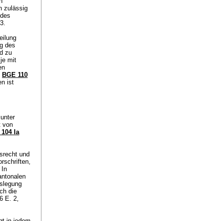
n
h zulässig
 des
3.
eilung
g des
d zu
je mit
en
;
BGE 110
n ist
unter
t von
104 Ia
srecht und
rschriften,
 In
antonalen
uslegung
ch die
6 E. 2,
gt in jedem