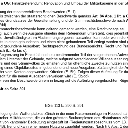
t. a OG
; Finanzreferendum; Renovation und Umbau der Militärkaserne in der S
gung der staatsrechtlichen Beschwerden (E. 1).
tnis zwischen der staatsrechtlichen Beschwerde gemäss
Art. 84 Abs. 1 lit. a
des Grundsatzes der Gewaltenteilung und der Stimmrechtsbeschwerde nach
A
/dd).
timmrechtsbeschwerde kann geltend gemacht werden, eine Kreditvorlage sei
ig, auch wenn die Ausgabe ohnehin dem Referendum untersteht, dies jedenfal
ie Unvollständigkeit im Abstimmungsergebnis auswirken kann oder wenn die 
ts in einen gebundenen und einen nicht gebundenen Teil zerlegt worden sind (
nd gebundene Ausgaben; Rechtsprechung des Bundesgerichts, Recht und Pra
ch (E. 4a bis c).
 Abgrenzung im Einzelfall noch zu bestimmender Teil der vorgesehenen Aufw
n dem Unterhalt der Gebäude, welche aufgrund verschiedener Willensäusserun
s und des Stimmvolkes zu erhalten und für öffentliche Zwecke zu nutzen sind
ung eines Objektkredites in gebundene und neue Ausgaben: Zulässigkeit der Au
der vom Kanton angewandten Kriterien (E. 5b); Folgen dieser Aufteilung für da
dit für die neuen Ausgaben verweigert wird (E. 5b/dd).
r von den Beschwerdeführern in bezug auf die Aufteilung vorgebrachten Rüge
lt
ab Seite 391
BGE 113 Ia 390 S. 391
rlegung des Waffenplatzes Zürich in die neue Kasernenanlage im Reppischta
ürcher Militärkaserne, die zu den grössten Baukomplexen des Historismus zäh
t von kantonaler Bedeutung eingestuft ist (Regierungsratsbeschluss vom 13.
048), frei und kann einer neuen Nutzung zugeführt werden. Nach § 6 Abs. 1 de