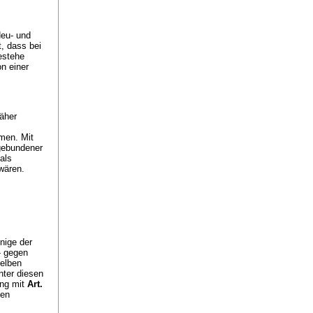
Neu- und
, dass bei
estehe
n einer
äher
men. Mit
 gebundener
als
wären.
nige der
- gegen
selben
nter diesen
ung mit
Art.
nen