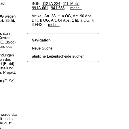
tadt
BGE:
112 IA 224
,
111 IA 37
,
99 IA 661
,
94 I 638
mehr...
Artikel: Art. 85 lit. a OG, Art. 90 Abs.
 OG
wegen
1 lit. b OG, Art. 84 Abs. 1 lit. a OG, §
rt. 85 lit.
3 FHG
mehr...
ls dann,
Kosten
Navigation
E. 2b/cc).
xis des
Neue Suche
endungen
ähnliche Leitentscheide suchen
gen des
 (E. 4d).
fteilung
s Projekt,
n (E. 5c).
l wurde das
lt und als
 August
s