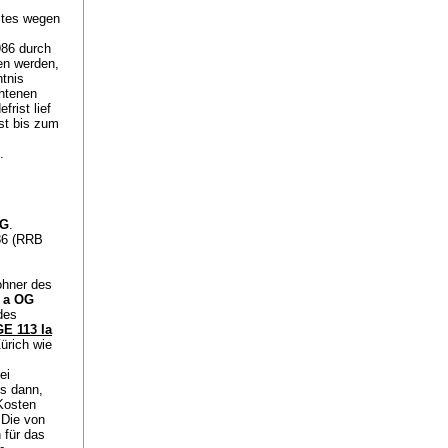
mtes wegen
986 durch
en werden,
tnis
chtenen
frist lief
st bis zum
.
OG
.
86 (RRB
ohner des
t. a OG
des
E 113 Ia
ürich wie
ei
ls dann,
Kosten
 Die von
 für das