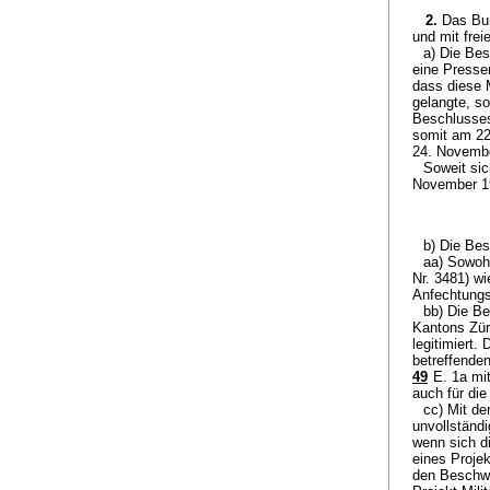
2.
Das Bun
und mit freie
a) Die Be
eine Presse
dass diese 
gelangte, s
Beschlusses
somit am 22
24. Novembe
Soweit si
November 19
b) Die Be
aa) Sowoh
Nr. 3481) w
Anfechtungs
bb) Die Be
Kantons Zür
legitimiert.
betreffende
49
E. 1a mit
auch für di
cc) Mit d
unvollständ
wenn sich d
eines Proje
den Beschwe