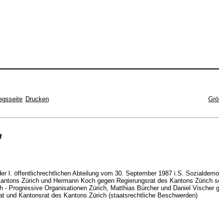
egsseite
Drucken
Grö
f
 der I. öffentlichrechtlichen Abteilung vom 30. September 1987 i.S. Sozialdem
Kantons Zürich und Hermann Koch gegen Regierungsrat des Kantons Zürich s
 - Progressive Organisationen Zürich, Matthias Bürcher und Daniel Vischer 
at und Kantonsrat des Kantons Zürich (staatsrechtliche Beschwerden)