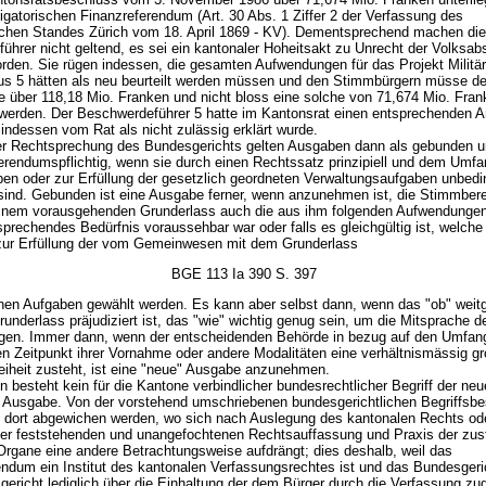
igatorischen Finanzreferendum (Art. 30 Abs. 1 Ziffer 2 der Verfassung des
chen Standes Zürich vom 18. April 1869 - KV). Dementsprechend machen die
ührer nicht geltend, es sei ein kantonaler Hoheitsakt zu Unrecht der Volksa
rden. Sie rügen indessen, die gesamten Aufwendungen für das Projekt Militä
s 5 hätten als neu beurteilt werden müssen und den Stimmbürgern müsse de
ge über 118,18 Mio. Franken und nicht bloss eine solche von 71,674 Mio. Fra
t werden. Der Beschwerdeführer 5 hatte im Kantonsrat einen entsprechenden A
r indessen vom Rat als nicht zulässig erklärt wurde.
er Rechtsprechung des Bundesgerichts gelten Ausgaben dann als gebunden u
eferendumspflichtig, wenn sie durch einen Rechtssatz prinzipiell und dem Umf
ben oder zur Erfüllung der gesetzlich geordneten Verwaltungsaufgaben unbedi
h sind. Gebunden ist eine Ausgabe ferner, wenn anzunehmen ist, die Stimmber
einem vorausgehenden Grunderlass auch die aus ihm folgenden Aufwendungen g
tsprechendes Bedürfnis voraussehbar war oder falls es gleichgültig ist, welche
zur Erfüllung der vom Gemeinwesen mit dem Grunderlass
BGE 113 Ia 390 S. 397
n Aufgaben gewählt werden. Es kann aber selbst dann, wenn das "ob" weit
underlass präjudiziert ist, das "wie" wichtig genug sein, um die Mitsprache 
tigen. Immer dann, wenn der entscheidenden Behörde in bezug auf den Umfan
n Zeitpunkt ihrer Vornahme oder andere Modalitäten eine verhältnismässig g
eiheit zusteht, ist eine "neue" Ausgabe anzunehmen.
n besteht kein für die Kantone verbindlicher bundesrechtlicher Begriff der ne
Ausgabe. Von der vorstehend umschriebenen bundesgerichtlichen Begriffsb
b dort abgewichen werden, wo sich nach Auslegung des kantonalen Rechts od
ner feststehenden und unangefochtenen Rechtsauffassung und Praxis der zus
Organe eine andere Betrachtungsweise aufdrängt; dies deshalb, weil das
endum ein Institut des kantonalen Verfassungsrechtes ist und das Bundesgeri
gericht lediglich über die Einhaltung der dem Bürger durch die Verfassung zu