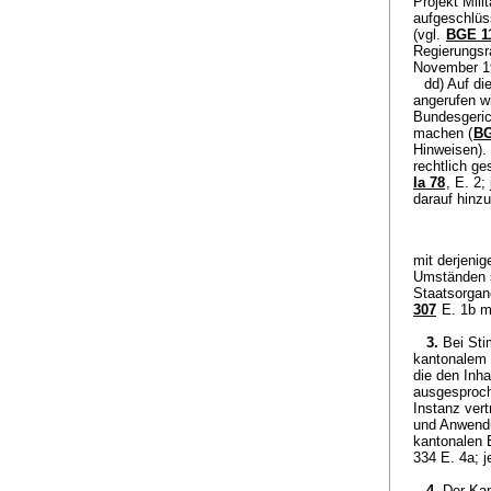
Projekt Mil
aufgeschlüss
(vgl.
BGE 11
Regierungsr
November 1
dd) Auf di
angerufen w
Bundesgeric
machen (
BG
Hinweisen). 
rechtlich ge
Ia 78
, E. 2;
darauf hinz
mit derjeni
Umständen s
Staatsorgan
307
E. 1b m
3.
Bei Sti
kantonalem V
die den Inh
ausgesproch
Instanz ver
und Anwendu
kantonalen B
334 E. 4a; j
4.
Der Kan