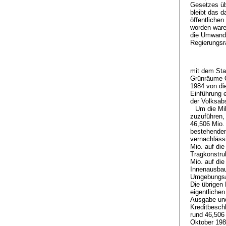
Gesetzes üb
bleibt das d
öffentliche
worden ware
die Umwandlu
Regierungsr
mit dem Sta
Grünräume Q
1984 von di
Einführung e
der Volksab
Um die Mi
zuzuführen,
46,506 Mio.
bestehenden
vernachläss
Mio. auf di
Tragkonstruk
Mio. auf di
Innenausbaus
Umgebungsar
Die übrigen
eigentlichen
Ausgabe und
Kreditbesch
rund 46,506
Oktober 198