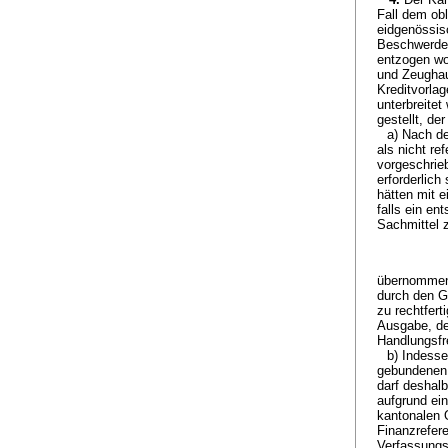
Fall dem obl
eidgenössis
Beschwerdef
entzogen wo
und Zeughau
Kreditvorla
unterbreite
gestellt, de
a) Nach d
als nicht r
vorgeschrie
erforderlic
hätten mit 
falls ein en
Sachmittel 
übernommene
durch den Gr
zu rechtfer
Ausgabe, de
Handlungsfr
b) Indesse
gebundenen 
darf deshal
aufgrund ei
kantonalen 
Finanzrefer
Verfassungs