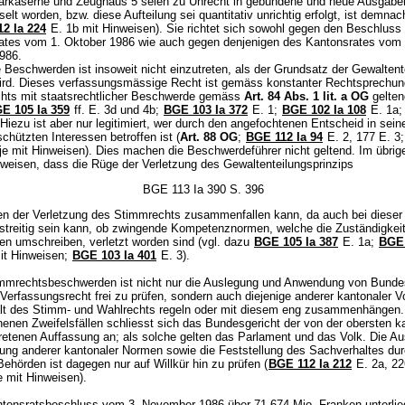
itärkaserne und Zeughaus 5 seien zu Unrecht in gebundene und neue Ausgabe
elt worden, bzw. diese Aufteilung sei quantitativ unrichtig erfolgt, ist demnac
2 Ia 224
E. 1b mit Hinweisen). Sie richtet sich sowohl gegen den Beschluss
ates vom 1. Oktober 1986 wie auch gegen denjenigen des Kantonsrates vom 
986.
e Beschwerden ist insoweit nicht einzutreten, als der Grundsatz der Gewaltent
ird. Dieses verfassungsmässige Recht ist gemäss konstanter Rechtsprechun
hts mit staatsrechtlicher Beschwerde gemäss
Art. 84 Abs. 1 lit. a OG
gelten
E 105 Ia 359
ff. E. 3d und 4b;
BGE 103 Ia 372
E. 1;
BGE 102 Ia 108
E. 1a; 
Hiezu ist aber nur legitimiert, wer durch den angefochtenen Entscheid in sein
schützten Interessen betroffen ist (
Art. 88 OG
;
BGE 112 Ia 94
E. 2, 177 E. 3
 je mit Hinweisen). Dies machen die Beschwerdeführer nicht geltend. Im übrige
uweisen, dass die Rüge der Verletzung des Gewaltenteilungsprinzips
BGE 113 Ia 390 S. 396
gen der Verletzung des Stimmrechts zusammenfallen kann, da auch bei dieser 
treitig sein kann, ob zwingende Kompetenznormen, welche die Zuständigkei
en umschreiben, verletzt worden sind (vgl. dazu
BGE 105 Ia 387
E. 1a;
BGE 
it Hinweisen;
BGE 103 Ia 401
E. 3).
mmrechtsbeschwerden ist nicht nur die Auslegung und Anwendung von Bunde
erfassungsrecht frei zu prüfen, sondern auch diejenige anderer kantonaler Vo
alt des Stimm- und Wahlrechts regeln oder mit diesem eng zusammenhängen.
enen Zweifelsfällen schliesst sich das Bundesgericht der von der obersten k
tretenen Auffassung an; als solche gelten das Parlament und das Volk. Die A
ng anderer kantonaler Normen sowie die Feststellung des Sachverhaltes dur
ehörden ist dagegen nur auf Willkür hin zu prüfen (
BGE 112 Ia 212
E. 2a, 22
e mit Hinweisen).
tonsratsbeschluss vom 3. November 1986 über 71,674 Mio. Franken unterlie