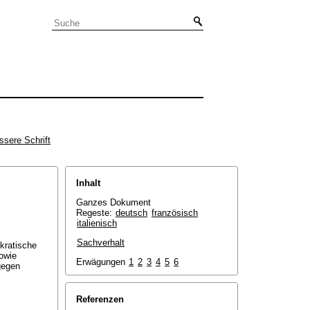
ssere Schrift
Inhalt
Ganzes Dokument
Regeste:
deutsch
französisch
italienisch
Sachverhalt
okratische
owie
Erwägungen
1
2
3
4
5
6
gegen
Referenzen