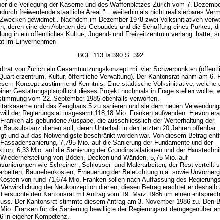
er die Verlegung der Kaserne und des Waffenplatzes Zürich vom 7. Dezemb
adurch freiwerdende staatliche Areal "... weiterhin als nicht realisierbares Ve
n Zwecken gewidmet". Nachdem im Dezember 1978 zwei Volksinitiativen verw
n, deren eine den Abbruch des Gebäudes und die Schaffung eines Parkes, di
ng in ein öffentliches Kultur-, Jugend- und Freizeitzentrum verlangt hatte, s
at im Einvernehmen
BGE 113 Ia 390 S. 392
dtrat von Zürich ein Gesamtnutzungskonzept mit vier Schwerpunkten (öffentl
uartierzentrum, Kultur, öffentliche Verwaltung). Der Kantonsrat nahm am 6. 
esem Konzept zustimmend Kenntnis. Eine städtische Volksinitiative, welche 
iner Gestaltungsplanpflicht dieses Projekt nochmals in Frage stellen wollte, 
stimmung vom 22. September 1985 ebenfalls verworfen.
litärkaserne und das Zeughaus 5 zu sanieren und sie dem neuen Verwendun
 will der Regierungsrat insgesamt 118,18 Mio. Franken aufwenden. Hievon era
 Franken als gebundene Ausgabe, die ausschliesslich der Werterhaltung der
 Bausubstanz dienen soll, deren Unterhalt in den letzten 20 Jahren offenbar
igt und auf das Notwendigste beschränkt worden war. Von diesem Betrag entf
e Fassadensanierung, 7,795 Mio. auf die Sanierung der Fundamente und der
tion, 6,33 Mio. auf die Sanierung der Grundinstallationen und der Haustechni
e Wiederherstellung von Böden, Decken und Wänden, 5,75 Mio. auf
anierungen wie Schreiner-, Schlosser- und Malerarbeiten; der Rest verteilt s
beiten, Baunebenkosten, Erneuerung der Beleuchtung u.a. sowie Unvorher
 Kosten von rund 71,674 Mio. Franken sollen nach Auffassung des Regierungs
 Verwirklichung der Neukonzeption dienen; diesen Betrag erachtet er deshalb 
 ersuchte den Kantonsrat mit Antrag vom 19. März 1986 um einen entsprec
luss. Der Kantonsrat stimmte diesem Antrag am 3. November 1986 zu. Den B
 Mio. Franken für die Sanierung bewilligte der Regierungsrat demgegenüber a
6 in eigener Kompetenz.