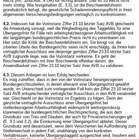
Recht (
Art. 324a Abs. 4 OR
) für nichtig ansieht. Das ist zu Recht nicht
mehr strittig. Wie festgehalten (E. 3.3), ist die Beschwerdeführerin
grundsätzlich befugt, die gesetzliche Schadenminderungspflicht in ihren
allgemeinen Versicherungsbedingungen vertraglich zu konkretisieren.
4.2.
Indessen hat die Vorinstanz Ziffer 23.10 letzter Satz AVB gleichwohl
die Anwendung versagt, weil die Wegbedingung des Taggeldes für eine
Übergangsfrist für Fälle rein arbeitsplatzbezogener Arbeitsunfähigkeit mit
der langjährigen bundesgerichtlichen Praxis nicht zu vereinbaren sei.
Hier setzt die Kritik der Beschwerdeführerin ein. Sie bringt vor, die
zitierten Urteile des Bundesgerichts seien nicht einschlägig, da ihnen kein
vertraglicher Ausschluss wie derjenige gemäss Ziffer 23.10 letzter Satz
AVB zugrunde liege, was die Vorinstanz verkenne. Es geht der
Beschwerdeführerin mit ihrer Beschwerde offenbar darum, die
Anwendbarkeit von Ziffer 23.10 letzter Satz ihrer AVB zu validieren.
4.3.
Diesem Anliegen ist kein Erfolg beschieden:
Es mag zutreffen, dass in den von der Vorinstanz herangezogenen
Bundesgerichtsurteilen, in denen allesamt eine Übergangsfrist gewährt
wurde, im Unterschied zum vorliegenden Fall kein der Ziffer 23.10 letzter
Satz AVB entsprechender vertraglicher Ausschluss in den AVB verabredet
war. Gleichwohl ist der Vorinstanz im Ergebnis zu folgen. Denn der
gänzliche vertragliche Ausschluss einer Übergangsfrist bei
stellenbezogener Arbeitsunfähigkeit widerspricht
wertungsmässig
klarerweise der bundesgerichtlichen Rechtsprechung, die aus dem
Grundsatz von Treu und Glauben, der auch für Privatversicherungen gilt
(E. 3.1 und 3.2), die Einräumung einer Übergangsfrist ableitet. Dieser
Grundsatz wird desavouiert, wenn dem Versicherten bei Aufforderung zum
Stellenwechsel in jedem Fall, unabhängig von den konkreten
Verhältnissen, keinerlei Übergangstaggeld ausgerichtet wird. Insofern wird