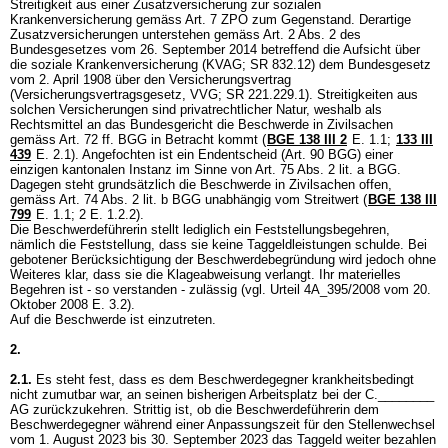
Streitigkeit aus einer Zusatzversicherung zur sozialen
Krankenversicherung gemäss
Art. 7 ZPO
zum Gegenstand. Derartige
Zusatzversicherungen unterstehen gemäss Art. 2 Abs. 2 des
Bundesgesetzes vom 26. September 2014 betreffend die Aufsicht über
die soziale Krankenversicherung (KVAG; SR 832.12) dem Bundesgesetz
vom 2. April 1908 über den Versicherungsvertrag
(Versicherungsvertragsgesetz, VVG; SR 221.229.1). Streitigkeiten aus
solchen Versicherungen sind privatrechtlicher Natur, weshalb als
Rechtsmittel an das Bundesgericht die Beschwerde in Zivilsachen
gemäss
Art. 72 ff. BGG
in Betracht kommt (
BGE 138 III 2
E. 1.1;
133 III
439
E. 2.1). Angefochten ist ein Endentscheid (
Art. 90 BGG
) einer
einzigen kantonalen Instanz im Sinne von
Art. 75 Abs. 2 lit. a BGG
.
Dagegen steht grundsätzlich die Beschwerde in Zivilsachen offen,
gemäss
Art. 74 Abs. 2 lit. b BGG
unabhängig vom Streitwert (
BGE 138 III
799
E. 1.1; 2 E. 1.2.2).
Die Beschwerdeführerin stellt lediglich ein Feststellungsbegehren,
nämlich die Feststellung, dass sie keine Taggeldleistungen schulde. Bei
gebotener Berücksichtigung der Beschwerdebegründung wird jedoch ohne
Weiteres klar, dass sie die Klageabweisung verlangt. Ihr materielles
Begehren ist - so verstanden - zulässig (vgl. Urteil 4A_395/2008 vom 20.
Oktober 2008 E. 3.2).
Auf die Beschwerde ist einzutreten.
2.
2.1.
Es steht fest, dass es dem Beschwerdegegner krankheitsbedingt
nicht zumutbar war, an seinen bisherigen Arbeitsplatz bei der C.________
AG zurückzukehren. Strittig ist, ob die Beschwerdeführerin dem
Beschwerdegegner während einer Anpassungszeit für den Stellenwechsel
vom 1. August 2023 bis 30. September 2023 das Taggeld weiter bezahlen