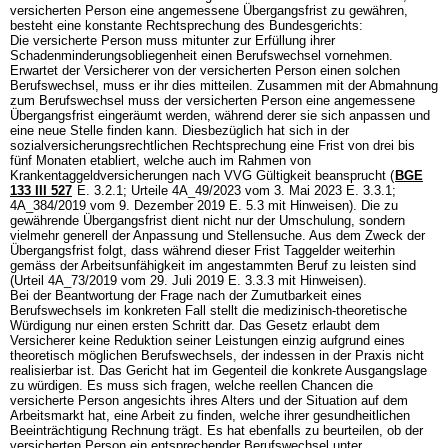
versicherten Person eine angemessene Übergangsfrist zu gewähren,
besteht eine konstante Rechtsprechung des Bundesgerichts:
Die versicherte Person muss mitunter zur Erfüllung ihrer
Schadenminderungsobliegenheit einen Berufswechsel vornehmen.
Erwartet der Versicherer von der versicherten Person einen solchen
Berufswechsel, muss er ihr dies mitteilen. Zusammen mit der Abmahnung
zum Berufswechsel muss der versicherten Person eine angemessene
Übergangsfrist eingeräumt werden, während derer sie sich anpassen und
eine neue Stelle finden kann. Diesbezüglich hat sich in der
sozialversicherungsrechtlichen Rechtsprechung eine Frist von drei bis
fünf Monaten etabliert, welche auch im Rahmen von
Krankentaggeldversicherungen nach VVG Gültigkeit beansprucht (
BGE
133 III 527
E. 3.2.1; Urteile 4A_49/2023 vom 3. Mai 2023 E. 3.3.1;
4A_384/2019 vom 9. Dezember 2019 E. 5.3 mit Hinweisen). Die zu
gewährende Übergangsfrist dient nicht nur der Umschulung, sondern
vielmehr generell der Anpassung und Stellensuche. Aus dem Zweck der
Übergangsfrist folgt, dass während dieser Frist Taggelder weiterhin
gemäss der Arbeitsunfähigkeit im angestammten Beruf zu leisten sind
(Urteil 4A_73/2019 vom 29. Juli 2019 E. 3.3.3 mit Hinweisen).
Bei der Beantwortung der Frage nach der Zumutbarkeit eines
Berufswechsels im konkreten Fall stellt die medizinisch-theoretische
Würdigung nur einen ersten Schritt dar. Das Gesetz erlaubt dem
Versicherer keine Reduktion seiner Leistungen einzig aufgrund eines
theoretisch möglichen Berufswechsels, der indessen in der Praxis nicht
realisierbar ist. Das Gericht hat im Gegenteil die konkrete Ausgangslage
zu würdigen. Es muss sich fragen, welche reellen Chancen die
versicherte Person angesichts ihres Alters und der Situation auf dem
Arbeitsmarkt hat, eine Arbeit zu finden, welche ihrer gesundheitlichen
Beeinträchtigung Rechnung trägt. Es hat ebenfalls zu beurteilen, ob der
versicherten Person ein entsprechender Berufswechsel unter