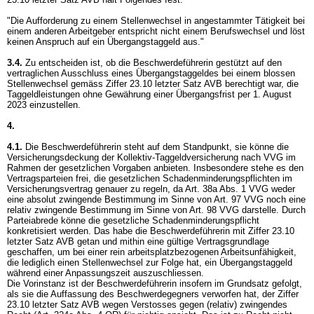
"Die Aufforderung zu einem Stellenwechsel in angestammter Tätigkeit bei
einem anderen Arbeitgeber entspricht nicht einem Berufswechsel und löst
keinen Anspruch auf ein Übergangstaggeld aus."
3.4.
Zu entscheiden ist, ob die Beschwerdeführerin gestützt auf den
vertraglichen Ausschluss eines Übergangstaggeldes bei einem blossen
Stellenwechsel gemäss Ziffer 23.10 letzter Satz AVB berechtigt war, die
Taggeldleistungen ohne Gewährung einer Übergangsfrist per 1. August
2023 einzustellen.
4.
4.1.
Die Beschwerdeführerin steht auf dem Standpunkt, sie könne die
Versicherungsdeckung der Kollektiv-Taggeldversicherung nach VVG im
Rahmen der gesetzlichen Vorgaben anbieten. Insbesondere stehe es den
Vertragsparteien frei, die gesetzlichen Schadenminderungspflichten im
Versicherungsvertrag genauer zu regeln, da
Art. 38a Abs. 1 VVG
weder
eine absolut zwingende Bestimmung im Sinne von
Art. 97 VVG
noch eine
relativ zwingende Bestimmung im Sinne von
Art. 98 VVG
darstelle. Durch
Parteiabrede könne die gesetzliche Schadenminderungspflicht
konkretisiert werden. Das habe die Beschwerdeführerin mit Ziffer 23.10
letzter Satz AVB getan und mithin eine gültige Vertragsgrundlage
geschaffen, um bei einer rein arbeitsplatzbezogenen Arbeitsunfähigkeit,
die lediglich einen Stellenwechsel zur Folge hat, ein Übergangstaggeld
während einer Anpassungszeit auszuschliessen.
Die Vorinstanz ist der Beschwerdeführerin insofern im Grundsatz gefolgt,
als sie die Auffassung des Beschwerdegegners verworfen hat, der Ziffer
23.10 letzter Satz AVB wegen Verstosses gegen (relativ) zwingendes