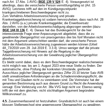
nach
Art. 17 Abs. 1 AVIG
(
BGE 139 V 524
E. 4). Vorausgesetzt ist
allerdings, dass die versicherte Person vermittlungsfähig ist (
Art. 15
AVIG
). Letzteres trifft auf den im Kündigungszeitpunkt
krankgeschriebenen Beschwerdegegner nicht zu.
Zum Verhältnis Arbeitslosenversicherung und private
Krankentaggeldversicherung ist sodann hervorzuheben, dass nach
Art. 28
Abs. 2 AVIG
(u.a.) private Krankentaggelder, die Erwerbsersatz
darstellen, von der Arbeitslosenentschädigung abgezogen werden (dazu
BGE 144 III 136
E. 4). Daraus hat das Bundesgericht für die hier
interessierende Frage einer Anpassungszeit abgeleitet, dass die zu
gewährende Übergangsfrist von praxisgemäss drei bis fünf Monaten nicht
mit dem Argument unterschritten werden darf, die versicherte Person
hätte der Arbeitslosenversicherung zugewiesen werden können (Urteil
4A_73/2019 vom 29. Juli 2019 E. 3.3.4). Umso weniger darf die private
Taggeldversicherung mit Hinweis auf die Regelung in der
Arbeitslosenversicherung von der Gewährung jeglicher Übergangsfrist
absehen.
Es bleibt somit dabei, dass es dem Beschwerdegegner realistischerweise
nicht möglich war, bis am 1. August 2023 eine neue Stelle zu finden. Der
automatische, ohne Prüfung der konkreten Umstände, greifende
Ausschluss jeglicher Übergangszeit gemäss Ziffer 23.10 letzter Satz AVB
stellt unrealisierbare Anforderungen an die Schadenminderungspflicht, die
mit Treu und Glauben nicht zu vereinbaren sind. Die Vorinstanz hat der
genannten Bestimmung auch aus diesem Grund zu Recht die Anwendung
versagt. Eine Verletzung von
Art. 38a VVG
liegt nicht vor. Ebenso wenig
trifft der mit dem gleichen, nicht stichhaltigen Argument begründete
Willkürvorwurf zu.
4.5.
Zusammenfassend ist festzuhalten: Grundsätzlich ist auch bei einem
blossen Stellenwechsel eine angemessene Übergangsfrist zu gewähren.