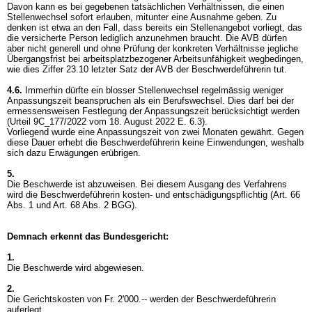
Davon kann es bei gegebenen tatsächlichen Verhältnissen, die einen
Stellenwechsel sofort erlauben, mitunter eine Ausnahme geben. Zu
denken ist etwa an den Fall, dass bereits ein Stellenangebot vorliegt, das
die versicherte Person lediglich anzunehmen braucht. Die AVB dürfen
aber nicht generell und ohne Prüfung der konkreten Verhältnisse jegliche
Übergangsfrist bei arbeitsplatzbezogener Arbeitsunfähigkeit wegbedingen,
wie dies Ziffer 23.10 letzter Satz der AVB der Beschwerdeführerin tut.
4.6.
Immerhin dürfte ein blosser Stellenwechsel regelmässig weniger
Anpassungszeit beanspruchen als ein Berufswechsel. Dies darf bei der
ermessensweisen Festlegung der Anpassungszeit berücksichtigt werden
(Urteil 9C_177/2022 vom 18. August 2022 E. 6.3).
Vorliegend wurde eine Anpassungszeit von zwei Monaten gewährt. Gegen
diese Dauer erhebt die Beschwerdeführerin keine Einwendungen, weshalb
sich dazu Erwägungen erübrigen.
5.
Die Beschwerde ist abzuweisen. Bei diesem Ausgang des Verfahrens
wird die Beschwerdeführerin kosten- und entschädigungspflichtig (
Art. 66
Abs. 1 und
Art. 68 Abs. 2 BGG
).
Demnach erkennt das Bundesgericht:
1.
Die Beschwerde wird abgewiesen.
2.
Die Gerichtskosten von Fr. 2'000.-- werden der Beschwerdeführerin
auferlegt.