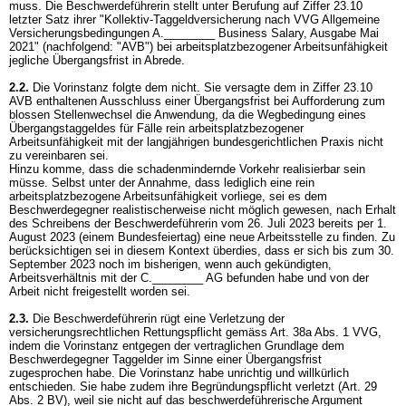
muss. Die Beschwerdeführerin stellt unter Berufung auf Ziffer 23.10
letzter Satz ihrer "Kollektiv-Taggeldversicherung nach VVG Allgemeine
Versicherungsbedingungen A.________ Business Salary, Ausgabe Mai
2021" (nachfolgend: "AVB") bei arbeitsplatzbezogener Arbeitsunfähigkeit
jegliche Übergangsfrist in Abrede.
2.2.
Die Vorinstanz folgte dem nicht. Sie versagte dem in Ziffer 23.10
AVB enthaltenen Ausschluss einer Übergangsfrist bei Aufforderung zum
blossen Stellenwechsel die Anwendung, da die Wegbedingung eines
Übergangstaggeldes für Fälle rein arbeitsplatzbezogener
Arbeitsunfähigkeit mit der langjährigen bundesgerichtlichen Praxis nicht
zu vereinbaren sei.
Hinzu komme, dass die schadenmindernde Vorkehr realisierbar sein
müsse. Selbst unter der Annahme, dass lediglich eine rein
arbeitsplatzbezogene Arbeitsunfähigkeit vorliege, sei es dem
Beschwerdegegner realistischerweise nicht möglich gewesen, nach Erhalt
des Schreibens der Beschwerdeführerin vom 26. Juli 2023 bereits per 1.
August 2023 (einem Bundesfeiertag) eine neue Arbeitsstelle zu finden. Zu
berücksichtigen sei in diesem Kontext überdies, dass er sich bis zum 30.
September 2023 noch im bisherigen, wenn auch gekündigten,
Arbeitsverhältnis mit der C.________ AG befunden habe und von der
Arbeit nicht freigestellt worden sei.
2.3.
Die Beschwerdeführerin rügt eine Verletzung der
versicherungsrechtlichen Rettungspflicht gemäss
Art. 38a Abs. 1 VVG
,
indem die Vorinstanz entgegen der vertraglichen Grundlage dem
Beschwerdegegner Taggelder im Sinne einer Übergangsfrist
zugesprochen habe. Die Vorinstanz habe unrichtig und willkürlich
entschieden. Sie habe zudem ihre Begründungspflicht verletzt (
Art. 29
Abs. 2 BV
), weil sie nicht auf das beschwerdeführerische Argument