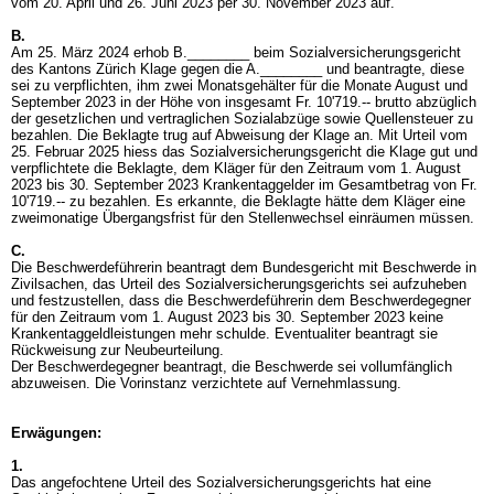
vom 20. April und 26. Juni 2023 per 30. November 2023 auf.
B.
Am 25. März 2024 erhob B.________ beim Sozialversicherungsgericht
des Kantons Zürich Klage gegen die A.________ und beantragte, diese
sei zu verpflichten, ihm zwei Monatsgehälter für die Monate August und
September 2023 in der Höhe von insgesamt Fr. 10'719.-- brutto abzüglich
der gesetzlichen und vertraglichen Sozialabzüge sowie Quellensteuer zu
bezahlen. Die Beklagte trug auf Abweisung der Klage an. Mit Urteil vom
25. Februar 2025 hiess das Sozialversicherungsgericht die Klage gut und
verpflichtete die Beklagte, dem Kläger für den Zeitraum vom 1. August
2023 bis 30. September 2023 Krankentaggelder im Gesamtbetrag von Fr.
10'719.-- zu bezahlen. Es erkannte, die Beklagte hätte dem Kläger eine
zweimonatige Übergangsfrist für den Stellenwechsel einräumen müssen.
C.
Die Beschwerdeführerin beantragt dem Bundesgericht mit Beschwerde in
Zivilsachen, das Urteil des Sozialversicherungsgerichts sei aufzuheben
und festzustellen, dass die Beschwerdeführerin dem Beschwerdegegner
für den Zeitraum vom 1. August 2023 bis 30. September 2023 keine
Krankentaggeldleistungen mehr schulde. Eventualiter beantragt sie
Rückweisung zur Neubeurteilung.
Der Beschwerdegegner beantragt, die Beschwerde sei vollumfänglich
abzuweisen. Die Vorinstanz verzichtete auf Vernehmlassung.
Erwägungen:
1.
Das angefochtene Urteil des Sozialversicherungsgerichts hat eine