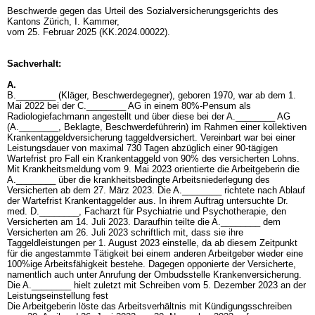
Beschwerde gegen das Urteil des Sozialversicherungsgerichts des
Kantons Zürich, I. Kammer,
vom 25. Februar 2025 (KK.2024.00022).
Sachverhalt:
A.
B.________ (Kläger, Beschwerdegegner), geboren 1970, war ab dem 1.
Mai 2022 bei der C.________ AG in einem 80%-Pensum als
Radiologiefachmann angestellt und über diese bei der A.________ AG
(A.________, Beklagte, Beschwerdeführerin) im Rahmen einer kollektiven
Krankentaggeldversicherung taggeldversichert. Vereinbart war bei einer
Leistungsdauer von maximal 730 Tagen abzüglich einer 90-tägigen
Wartefrist pro Fall ein Krankentaggeld von 90% des versicherten Lohns.
Mit Krankheitsmeldung vom 9. Mai 2023 orientierte die Arbeitgeberin die
A.________ über die krankheitsbedingte Arbeitsniederlegung des
Versicherten ab dem 27. März 2023. Die A.________ richtete nach Ablauf
der Wartefrist Krankentaggelder aus. In ihrem Auftrag untersuchte Dr.
med. D.________, Facharzt für Psychiatrie und Psychotherapie, den
Versicherten am 14. Juli 2023. Daraufhin teilte die A.________ dem
Versicherten am 26. Juli 2023 schriftlich mit, dass sie ihre
Taggeldleistungen per 1. August 2023 einstelle, da ab diesem Zeitpunkt
für die angestammte Tätigkeit bei einem anderen Arbeitgeber wieder eine
100%ige Arbeitsfähigkeit bestehe. Dagegen opponierte der Versicherte,
namentlich auch unter Anrufung der Ombudsstelle Krankenversicherung.
Die A.________ hielt zuletzt mit Schreiben vom 5. Dezember 2023 an der
Leistungseinstellung fest
Die Arbeitgeberin löste das Arbeitsverhältnis mit Kündigungsschreiben