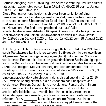
Berücksichtigung ihrer Ausbildung, ihrer Arbeitserfahrung und ihres Alters
tatsächlich zugemutet werden kann (Urteil 4A_495/2016 vom 5. Januar
2017 E. 2.3 mit Hinweisen).
Diese Rechtsprechung bezieht sich zwar in erster Linie auf einen
Berufswechsel, sie hat aber generell zum Ziel, versicherten Personen
eine angemessene Übergangsfrist für die berufliche Anpassung und
Stellensuche einzuräumen (Urteil 4A_73/2019 vom 29. Juli 2019 E. 3.3.3
mit Hinweisen). Sie findet entsprechend auch auf Fälle
arbeitsplatzbezogener Arbeitsunfähigkeit Anwendung, die lediglich einen
Stellenwechsel und keinen Berufswechsel erfordert (so etwa Urteile
4A_1/2020 vom 16. April 2020 E. 4.1; 9C_177/2022 vom 18. August 2022;
4A_111/2010 vom 12. Juli 2010).
3.3.
Die gesetzliche Schadenminderungspflicht nach
Art. 38a VVG
kann
durch Parteiabrede konkretisiert werden. So findet sich in den jeweiligen
Allgemeinen Versicherungsbedingungen (AVB) mitunter die Pflicht der
versicherten Person, sich bei einer gesundheitlichen Beeinträchtigung in
ärztliche Behandlung zu begeben und die Anordnungen des behandelnden
Arztes zu befolgen. Die Versicherung darf der versicherten Person
allerdings nicht unzumutbare Pflichten auferlegen (Süsskind, a.a.O., N.
38 zu
Art. 38a VVG
; Gehring, a.a.O., S. 130).
Eine entsprechende Parteiabrede findet sich vorliegend in Ziffer 23.10
AVB, welche Bezug nimmt auf die Schadenminderungspflicht der
versicherten Person. Danach ist die versicherte Person, die in ihrem
angestammten Beruf voraussichtlich dauernd voll oder teilweise
arbeitsunfähig bleibt, dazu verpflichtet, ihre allfällig verbleibende
Arbeitsfähigkeit zu verwerten, auch wenn dies einen Berufswechsel
erfordert. Die A.________ kann die versicherte Person zu einem
Berufswechsel auffordern und ein Übergangstaggeld ausrichten. Ziffer
23.10 letzter Satz AVB hält Folgendes fest: