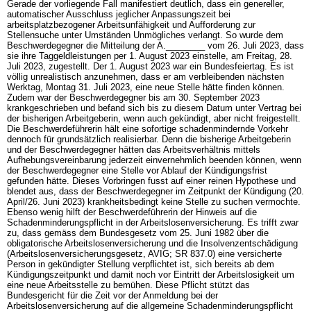
Gerade der vorliegende Fall manifestiert deutlich, dass ein genereller,
automatischer Ausschluss jeglicher Anpassungszeit bei
arbeitsplatzbezogener Arbeitsunfähigkeit und Aufforderung zur
Stellensuche unter Umständen Unmögliches verlangt. So wurde dem
Beschwerdegegner die Mitteilung der A.________ vom 26. Juli 2023, dass
sie ihre Taggeldleistungen per 1. August 2023 einstelle, am Freitag, 28.
Juli 2023, zugestellt. Der 1. August 2023 war ein Bundesfeiertag. Es ist
völlig unrealistisch anzunehmen, dass er am verbleibenden nächsten
Werktag, Montag 31. Juli 2023, eine neue Stelle hätte finden können.
Zudem war der Beschwerdegegner bis am 30. September 2023
krankgeschrieben und befand sich bis zu diesem Datum unter Vertrag bei
der bisherigen Arbeitgeberin, wenn auch gekündigt, aber nicht freigestellt.
Die Beschwerdeführerin hält eine sofortige schadenmindernde Vorkehr
dennoch für grundsätzlich realisierbar. Denn die bisherige Arbeitgeberin
und der Beschwerdegegner hätten das Arbeitsverhältnis mittels
Aufhebungsvereinbarung jederzeit einvernehmlich beenden können, wenn
der Beschwerdegegner eine Stelle vor Ablauf der Kündigungsfrist
gefunden hätte. Dieses Vorbringen fusst auf einer reinen Hypothese und
blendet aus, dass der Beschwerdegegner im Zeitpunkt der Kündigung (20.
April/26. Juni 2023) krankheitsbedingt keine Stelle zu suchen vermochte.
Ebenso wenig hilft der Beschwerdeführerin der Hinweis auf die
Schadenminderungspflicht in der Arbeitslosenversicherung. Es trifft zwar
zu, dass gemäss dem Bundesgesetz vom 25. Juni 1982 über die
obligatorische Arbeitslosenversicherung und die Insolvenzentschädigung
(Arbeitslosenversicherungsgesetz, AVIG; SR 837.0) eine versicherte
Person in gekündigter Stellung verpflichtet ist, sich bereits ab dem
Kündigungszeitpunkt und damit noch vor Eintritt der Arbeitslosigkeit um
eine neue Arbeitsstelle zu bemühen. Diese Pflicht stützt das
Bundesgericht für die Zeit vor der Anmeldung bei der
Arbeitslosenversicherung auf die allgemeine Schadenminderungspflicht