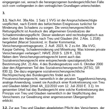
eingegangen sei, wonach die herangezogenen bundesgerichtlichen Fälle
sich vom vorliegenden in den vertraglichen Grundlagen unterscheiden.
3.
3.1.
Nach
Art. 38a Abs. 1 Satz 1 VVG
ist der Anspruchsberechtigte
verpflichtet, nach Eintritt des befürchteten Ereignisses tunlichst für
Minderung des Schadens zu sorgen. Die versicherungsrechtliche
Rettungspflicht ist Ausdruck des allgemeinen Grundsatzes der
Schadenminderungspflicht. Dieser wiederum wird rechtsdogmatisch aus
dem Gebot des Handelns nach Treu und Glauben (
Art. 2 Abs. 1 ZGB
)
hergeleitet (Marcel Süsskind, in: Basler Kommentar,
Versicherungsvertragsgesetz, 2. Aufl. 2023, N. 2 zu
Art. 38a VVG
;
Kaspar Gehring, Schadenminderung und Mitwirkung: Was können private
Versicherungen verlangen?, HAVE 2018 S. 129 ff., 129).
Neben dem Versicherungsvertragsrecht kennt auch das
Sozialversicherungsrecht eine entsprechende spezialgesetzliche
Bestimmung (
Art. 21 Abs. 4 des Bundesgesetzes vom 6. Oktober 2000
über den Allgemeinen Teil des Sozialversicherungsrechts [ATSG; SR
830.1]
). Die dazu ergangene sozialversicherungsrechtliche
Rechtsprechung des Bundesgerichts findet auch im
Privatversicherungsrecht, namentlich in der privaten Taggeldversicherung,
analoge Anwendung, soweit sie Ausdruck einer Konkretisierung von Treu
und Glauben bildet (Urteil 4A_111/2010 vom 12. Juli 2010 E. 3.1). Im
genannten Urteil hat das Bundesgericht eine solche Konkretisierung des
Prinzips von Treu und Glauben namentlich in der Verpflichtung des
Versicherers zur Gewährung einer angemessenen Übergangsfrist
erblickt.
3.2.
Zur aus Treu und Glauben abgeleiteten Pflicht des Versicherers, der