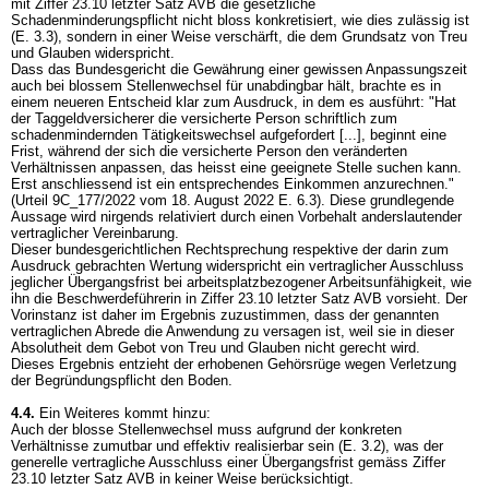
mit Ziffer 23.10 letzter Satz AVB die gesetzliche
Schadenminderungspflicht nicht bloss konkretisiert, wie dies zulässig ist
(E. 3.3), sondern in einer Weise verschärft, die dem Grundsatz von Treu
und Glauben widerspricht.
Dass das Bundesgericht die Gewährung einer gewissen Anpassungszeit
auch bei blossem Stellenwechsel für unabdingbar hält, brachte es in
einem neueren Entscheid klar zum Ausdruck, in dem es ausführt: "Hat
der Taggeldversicherer die versicherte Person schriftlich zum
schadenmindernden Tätigkeitswechsel aufgefordert [...], beginnt eine
Frist, während der sich die versicherte Person den veränderten
Verhältnissen anpassen, das heisst eine geeignete Stelle suchen kann.
Erst anschliessend ist ein entsprechendes Einkommen anzurechnen."
(Urteil 9C_177/2022 vom 18. August 2022 E. 6.3). Diese grundlegende
Aussage wird nirgends relativiert durch einen Vorbehalt anderslautender
vertraglicher Vereinbarung.
Dieser bundesgerichtlichen Rechtsprechung respektive der darin zum
Ausdruck gebrachten Wertung widerspricht ein vertraglicher Ausschluss
jeglicher Übergangsfrist bei arbeitsplatzbezogener Arbeitsunfähigkeit, wie
ihn die Beschwerdeführerin in Ziffer 23.10 letzter Satz AVB vorsieht. Der
Vorinstanz ist daher im Ergebnis zuzustimmen, dass der genannten
vertraglichen Abrede die Anwendung zu versagen ist, weil sie in dieser
Absolutheit dem Gebot von Treu und Glauben nicht gerecht wird.
Dieses Ergebnis entzieht der erhobenen Gehörsrüge wegen Verletzung
der Begründungspflicht den Boden.
4.4.
Ein Weiteres kommt hinzu:
Auch der blosse Stellenwechsel muss aufgrund der konkreten
Verhältnisse zumutbar und effektiv realisierbar sein (E. 3.2), was der
generelle vertragliche Ausschluss einer Übergangsfrist gemäss Ziffer
23.10 letzter Satz AVB in keiner Weise berücksichtigt.