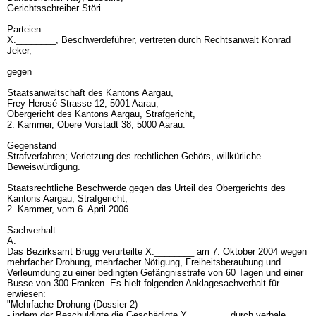
Gerichtsschreiber Störi.
Parteien
X.________, Beschwerdeführer, vertreten durch Rechtsanwalt Konrad
Jeker,
gegen
Staatsanwaltschaft des Kantons Aargau,
Frey-Herosé-Strasse 12, 5001 Aarau,
Obergericht des Kantons Aargau, Strafgericht,
2. Kammer, Obere Vorstadt 38, 5000 Aarau.
Gegenstand
Strafverfahren; Verletzung des rechtlichen Gehörs, willkürliche
Beweiswürdigung.
Staatsrechtliche Beschwerde gegen das Urteil des Obergerichts des
Kantons Aargau, Strafgericht,
2. Kammer, vom 6. April 2006.
Sachverhalt:
A.
Das Bezirksamt Brugg verurteilte X.________ am 7. Oktober 2004 wegen
mehrfacher Drohung, mehrfacher Nötigung, Freiheitsberaubung und
Verleumdung zu einer bedingten Gefängnisstrafe von 60 Tagen und einer
Busse von 300 Franken. Es hielt folgenden Anklagesachverhalt für
erwiesen:
"Mehrfache Drohung (Dossier 2)
- indem der Beschuldigte die Geschädigte Y.________ durch verbale