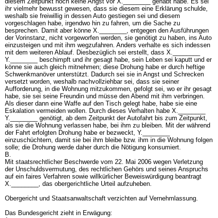
diesem Zeitpunkt noch keine Angst vor X.________ gehabt habe. Es sei
ihr vielmehr bewusst gewesen, dass sie diesem eine Erklärung schulde,
weshalb sie freiwillig in dessen Auto gestiegen sei und diesem
vorgeschlagen habe, irgendwo hin zu fahren, um die Sache zu
besprechen. Damit aber könne X.________, entgegen den Ausführungen
der Vorinstanz, nicht vorgeworfen werden, sie genötigt zu haben, ins Auto
einzusteigen und mit ihm wegzufahren. Anders verhalte es sich indessen
mit dem weiteren Ablauf. Diesbezüglich sei erstellt, dass X.________
Y.________ beschimpft und ihr gesagt habe, sein Leben sei kaputt und er
könne sie auch gleich mitnehmen; diese Drohung habe er durch heftige
Schwenkmanöver unterstützt. Dadurch sei sie in Angst und Schrecken
versetzt worden, weshalb nachvollziehbar sei, dass sie seiner
Aufforderung, in die Wohnung mitzukommen, gefolgt sei, wo er ihr gesagt
habe, sie sei seine Freundin und müsse den Abend mit ihm verbringen.
Als dieser dann eine Waffe auf den Tisch gelegt habe, habe sie eine
Eskalation vermeiden wollen. Durch dieses Verhalten habe X.________
Y.________ genötigt, ab dem Zeitpunkt der Autofahrt bis zum Zeitpunkt,
als sie die Wohnung verlassen habe, bei ihm zu bleiben. Mit der während
der Fahrt erfolgten Drohung habe er bezweckt, Y.________
einzuschüchtern, damit sie bei ihm bleibe bzw. ihm in die Wohnung folgen
solle; die Drohung werde daher durch die Nötigung konsumiert.
B.
Mit staatsrechtlicher Beschwerde vom 22. Mai 2006 wegen Verletzung
der Unschuldsvermutung, des rechtlichen Gehörs und seines Anspruchs
auf ein faires Verfahren sowie willkürlicher Beweiswürdigung beantragt
X.________, das obergerichtliche Urteil aufzuheben.
Obergericht und Staatsanwaltschaft verzichten auf Vernehmlassung.
Das Bundesgericht zieht in Erwägung: