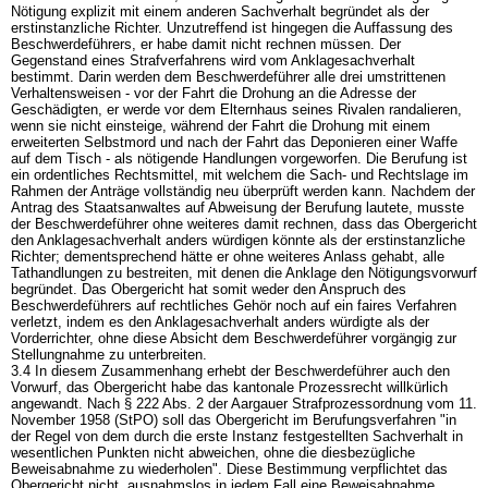
Nötigung explizit mit einem anderen Sachverhalt begründet als der
erstinstanzliche Richter. Unzutreffend ist hingegen die Auffassung des
Beschwerdeführers, er habe damit nicht rechnen müssen. Der
Gegenstand eines Strafverfahrens wird vom Anklagesachverhalt
bestimmt. Darin werden dem Beschwerdeführer alle drei umstrittenen
Verhaltensweisen - vor der Fahrt die Drohung an die Adresse der
Geschädigten, er werde vor dem Elternhaus seines Rivalen randalieren,
wenn sie nicht einsteige, während der Fahrt die Drohung mit einem
erweiterten Selbstmord und nach der Fahrt das Deponieren einer Waffe
auf dem Tisch - als nötigende Handlungen vorgeworfen. Die Berufung ist
ein ordentliches Rechtsmittel, mit welchem die Sach- und Rechtslage im
Rahmen der Anträge vollständig neu überprüft werden kann. Nachdem der
Antrag des Staatsanwaltes auf Abweisung der Berufung lautete, musste
der Beschwerdeführer ohne weiteres damit rechnen, dass das Obergericht
den Anklagesachverhalt anders würdigen könnte als der erstinstanzliche
Richter; dementsprechend hätte er ohne weiteres Anlass gehabt, alle
Tathandlungen zu bestreiten, mit denen die Anklage den Nötigungsvorwurf
begründet. Das Obergericht hat somit weder den Anspruch des
Beschwerdeführers auf rechtliches Gehör noch auf ein faires Verfahren
verletzt, indem es den Anklagesachverhalt anders würdigte als der
Vorderrichter, ohne diese Absicht dem Beschwerdeführer vorgängig zur
Stellungnahme zu unterbreiten.
3.4 In diesem Zusammenhang erhebt der Beschwerdeführer auch den
Vorwurf, das Obergericht habe das kantonale Prozessrecht willkürlich
angewandt. Nach § 222 Abs. 2 der Aargauer Strafprozessordnung vom 11.
November 1958 (StPO) soll das Obergericht im Berufungsverfahren "in
der Regel von dem durch die erste Instanz festgestellten Sachverhalt in
wesentlichen Punkten nicht abweichen, ohne die diesbezügliche
Beweisabnahme zu wiederholen". Diese Bestimmung verpflichtet das
Obergericht nicht, ausnahmslos in jedem Fall eine Beweisabnahme