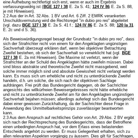
eine Aufhebung rechtfertigt sich erst, wenn er auch im Ergebnis
verfassungswidrig ist (
BGE 127 I 38
E. 2a S. 41;
124 IV 86
E. 2a S. 88,
je mit Hinweisen).
2.2 Aus der in
Art. 32 Abs. 1 BV
und
Art. 6 Ziff. 2 EMRK
verankerten
Unschuldsvermutung wird die Rechtsregel "in dubio pro reo" abgeleitet
(vgl. dazu
BGE 127 I 38
E. 2a S. 41 f.;
124 IV 86
E. 2a S. 88;
120 Ia 31
E. 2c und d S. 36).
Als Beweiswürdigungsregel besagt der Grundsatz "in dubio pro reo", dass
sich der Strafrichter nicht von einem für den Angeklagten ungünstigen
Sachverhalt überzeugt erklären darf, wenn bei objektiver Betrachtung
Zweifel bestehen, ob sich der Sachverhalt so verwirklicht hat (vgl.
BGE
127 I 38
E. 2a mit Hinweisen). Die Maxime ist verletzt, wenn der
Strafrichter an der Schuld des Angeklagten hätte zweifeln müssen. Dabei
sind bloss abstrakte und theoretische Zweifel nicht massgebend, weil
solche immer möglich sind und absolute Gewissheit nicht verlangt werden
kann. Es muss sich um erhebliche und nicht zu unterdrückende Zweifel
handeln, d.h. um solche, die sich nach der objektiven Sachlage
aufdrängen. Frei prüft das Bundesgericht dagegen, ob der Sachrichter
angesichts des willkürfreien Beweisergebnisses nicht hätte erhebliche
und nicht zu unterdrückende Zweifel am für den Angeklagten ungünstigen
Sachverhalt bejahen müssen; allerdings auferlegt sich das Bundesgericht
dabei einer gewissen Zurückhaltung, da der Sachrichter diese Frage in
Anwendung des Unmittelbarkeitsprinzips zuverlässiger beantworten
kann.
2.3 Aus dem Anspruch auf rechtliches Gehör von
Art. 29 Abs. 2 BV
ergibt
sich nach der Rechtsprechung des Bundesgerichts, dass der Betroffene
einen unbedingten Anspruch hat, vor dem Erlass eines belastenden
Entscheids angehört zu werden. Er muss Gelegenheit erhalten, sich zu
allen relevanten Aspekten vorgängig zu äussern. Dies gilt für Sachfragen,