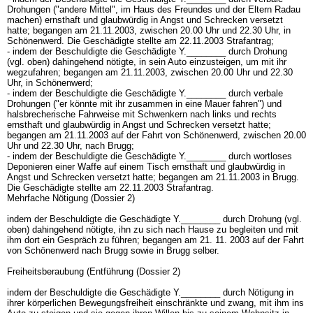
Drohungen ("andere Mittel", im Haus des Freundes und der Eltern Radau
machen) ernsthaft und glaubwürdig in Angst und Schrecken versetzt
hatte; begangen am 21.11.2003, zwischen 20.00 Uhr und 22.30 Uhr, in
Schönenwerd. Die Geschädigte stellte am 22.11.2003 Strafantrag;
- indem der Beschuldigte die Geschädigte Y.________ durch Drohung
(vgl. oben) dahingehend nötigte, in sein Auto einzusteigen, um mit ihr
wegzufahren; begangen am 21.11.2003, zwischen 20.00 Uhr und 22.30
Uhr, in Schönenwerd;
- indem der Beschuldigte die Geschädigte Y.________ durch verbale
Drohungen ("er könnte mit ihr zusammen in eine Mauer fahren") und
halsbrecherische Fahrweise mit Schwenkern nach links und rechts
ernsthaft und glaubwürdig in Angst und Schrecken versetzt hatte;
begangen am 21.11.2003 auf der Fahrt von Schönenwerd, zwischen 20.00
Uhr und 22.30 Uhr, nach Brugg;
- indem der Beschuldigte die Geschädigte Y.________ durch wortloses
Deponieren einer Waffe auf einem Tisch ernsthaft und glaubwürdig in
Angst und Schrecken versetzt hatte; begangen am 21.11.2003 in Brugg.
Die Geschädigte stellte am 22.11.2003 Strafantrag.
Mehrfache Nötigung (Dossier 2)
indem der Beschuldigte die Geschädigte Y.________ durch Drohung (vgl.
oben) dahingehend nötigte, ihn zu sich nach Hause zu begleiten und mit
ihm dort ein Gespräch zu führen; begangen am 21. 11. 2003 auf der Fahrt
von Schönenwerd nach Brugg sowie in Brugg selber.
Freiheitsberaubung (Entführung (Dossier 2)
indem der Beschuldigte die Geschädigte Y.________ durch Nötigung in
ihrer körperlichen Bewegungsfreiheit einschränkte und zwang, mit ihm ins