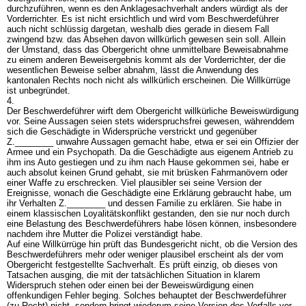
durchzuführen, wenn es den Anklagesachverhalt anders würdigt als der
Vorderrichter. Es ist nicht ersichtlich und wird vom Beschwerdeführer
auch nicht schlüssig dargetan, weshalb dies gerade in diesem Fall
zwingend bzw. das Absehen davon willkürlich gewesen sein soll. Allein
der Umstand, dass das Obergericht ohne unmittelbare Beweisabnahme
zu einem anderen Beweisergebnis kommt als der Vorderrichter, der die
wesentlichen Beweise selber abnahm, lässt die Anwendung des
kantonalen Rechts noch nicht als willkürlich erscheinen. Die Willkürrüge
ist unbegründet.
4.
Der Beschwerdeführer wirft dem Obergericht willkürliche Beweiswürdigung
vor. Seine Aussagen seien stets widerspruchsfrei gewesen, währenddem
sich die Geschädigte in Widersprüche verstrickt und gegenüber
Z.________ unwahre Aussagen gemacht habe, etwa er sei ein Offizier der
Armee und ein Psychopath. Da die Geschädigte aus eigenem Antrieb zu
ihm ins Auto gestiegen und zu ihm nach Hause gekommen sei, habe er
auch absolut keinen Grund gehabt, sie mit brüsken Fahrmanövern oder
einer Waffe zu erschrecken. Viel plausibler sei seine Version der
Ereignisse, wonach die Geschädigte eine Erklärung gebraucht habe, um
ihr Verhalten Z.________ und dessen Familie zu erklären. Sie habe in
einem klassischen Loyalitätskonflikt gestanden, den sie nur noch durch
eine Belastung des Beschwerdeführers habe lösen können, insbesondere
nachdem ihre Mutter die Polizei verständigt habe.
Auf eine Willkürrüge hin prüft das Bundesgericht nicht, ob die Version des
Beschwerdeführers mehr oder weniger plausibel erscheint als der vom
Obergericht festgestellte Sachverhalt. Es prüft einzig, ob dieses von
Tatsachen ausging, die mit der tatsächlichen Situation in klarem
Widerspruch stehen oder einen bei der Beweiswürdigung einen
offenkundigen Fehler beging. Solches behauptet der Beschwerdeführer
(zu Recht) nicht, sondern bringt wiederum seine Version des Vorfalls vor