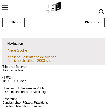
ZURÜCK
DRUCKEN
Rechtsprechung
Français
Italiano
Navigation
Neue Suche
ähnliche Leitentscheide suchen
ähnliche Urteile ab 2000 suchen
Tribunale federale
Tribunal federal
{T 0/2}
1P.301/2006 /scd
Urteil vom 1. September 2006
I. Öffentlichrechtliche Abteilung
Besetzung
Bundesrichter Féraud, Präsident,
Bundesrichter Nay, Eusebio,