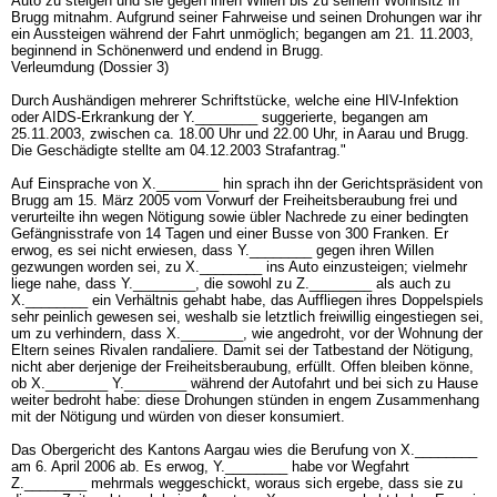
Auto zu steigen und sie gegen ihren Willen bis zu seinem Wohnsitz in
Brugg mitnahm. Aufgrund seiner Fahrweise und seinen Drohungen war ihr
ein Aussteigen während der Fahrt unmöglich; begangen am 21. 11.2003,
beginnend in Schönenwerd und endend in Brugg.
Verleumdung (Dossier 3)
Durch Aushändigen mehrerer Schriftstücke, welche eine HIV-Infektion
oder AIDS-Erkrankung der Y.________ suggerierte, begangen am
25.11.2003, zwischen ca. 18.00 Uhr und 22.00 Uhr, in Aarau und Brugg.
Die Geschädigte stellte am 04.12.2003 Strafantrag."
Auf Einsprache von X.________ hin sprach ihn der Gerichtspräsident von
Brugg am 15. März 2005 vom Vorwurf der Freiheitsberaubung frei und
verurteilte ihn wegen Nötigung sowie übler Nachrede zu einer bedingten
Gefängnisstrafe von 14 Tagen und einer Busse von 300 Franken. Er
erwog, es sei nicht erwiesen, dass Y.________ gegen ihren Willen
gezwungen worden sei, zu X.________ ins Auto einzusteigen; vielmehr
liege nahe, dass Y.________, die sowohl zu Z.________ als auch zu
X.________ ein Verhältnis gehabt habe, das Auffliegen ihres Doppelspiels
sehr peinlich gewesen sei, weshalb sie letztlich freiwillig eingestiegen sei,
um zu verhindern, dass X.________, wie angedroht, vor der Wohnung der
Eltern seines Rivalen randaliere. Damit sei der Tatbestand der Nötigung,
nicht aber derjenige der Freiheitsberaubung, erfüllt. Offen bleiben könne,
ob X.________ Y.________ während der Autofahrt und bei sich zu Hause
weiter bedroht habe: diese Drohungen stünden in engem Zusammenhang
mit der Nötigung und würden von dieser konsumiert.
Das Obergericht des Kantons Aargau wies die Berufung von X.________
am 6. April 2006 ab. Es erwog, Y.________ habe vor Wegfahrt
Z.________ mehrmals weggeschickt, woraus sich ergebe, dass sie zu