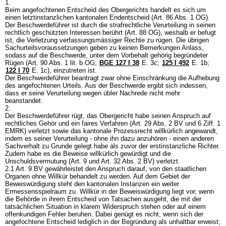
1.
Beim angefochtenen Entscheid des Obergerichts handelt es sich um
einen letztinstanzlichen kantonalen Endentscheid (
Art. 86 Abs. 1 OG
).
Der Beschwerdeführer ist durch die strafrechtliche Verurteilung in seinen
rechtlich geschützten Interessen berührt (
Art. 88 OG
), weshalb er befugt
ist, die Verletzung verfassungsmässiger Rechte zu rügen. Die übrigen
Sachurteilsvoraussetzungen geben zu keinen Bemerkungen Anlass,
sodass auf die Beschwerde, unter dem Vorbehalt gehörig begründeter
Rügen (
Art. 90 Abs. 1 lit. b OG
;
BGE 127 I 38
E. 3c
;
125 I 492
E. 1b
;
122 I 70
E. 1c), einzutreten ist.
Der Beschwerdeführer beantragt zwar ohne Einschränkung die Aufhebung
des angefochtenen Urteils. Aus der Beschwerde ergibt sich indessen,
dass er seine Verurteilung wegen übler Nachrede nicht mehr
beanstandet.
2.
Der Beschwerdeführer rügt, das Obergericht habe seinen Anspruch auf
rechtliches Gehör und ein faires Verfahren (
Art. 29 Abs. 2 BV
und 6 Ziff. 1
EMRK) verletzt sowie das kantonale Prozessrecht willkürlich angewandt,
indem es seiner Verurteilung - ohne ihn dazu anzuhören - einen anderen
Sachverhalt zu Grunde gelegt habe als zuvor der erstinstanzliche Richter.
Zudem habe es die Beweise willkürlich gewürdigt und die
Unschuldsvermutung (
Art. 9 und
Art. 32 Abs. 2 BV
) verletzt.
2.1
Art. 9 BV
gewährleistet den Anspruch darauf, von den staatlichen
Organen ohne Willkür behandelt zu werden. Auf dem Gebiet der
Beweiswürdigung steht den kantonalen Instanzen ein weiter
Ermessensspielraum zu. Willkür in der Beweiswürdigung liegt vor, wenn
die Behörde in ihrem Entscheid von Tatsachen ausgeht, die mit der
tatsächlichen Situation in klarem Widerspruch stehen oder auf einem
offenkundigen Fehler beruhen. Dabei genügt es nicht, wenn sich der
angefochtene Entscheid lediglich in der Begründung als unhaltbar erweist;