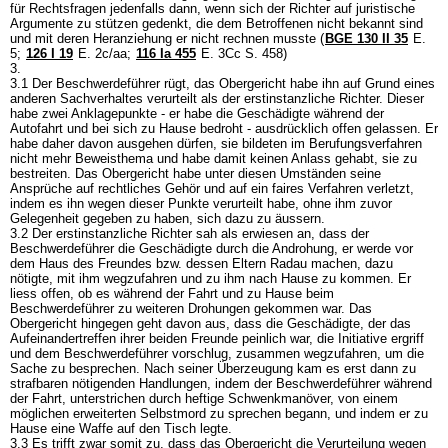
für Rechtsfragen jedenfalls dann, wenn sich der Richter auf juristische
Argumente zu stützen gedenkt, die dem Betroffenen nicht bekannt sind
und mit deren Heranziehung er nicht rechnen musste (
BGE 130 II 35
E.
5
;
126 I 19
E. 2c/aa;
116 Ia 455
E. 3Cc S. 458)
3.
3.1 Der Beschwerdeführer rügt, das Obergericht habe ihn auf Grund eines
anderen Sachverhaltes verurteilt als der erstinstanzliche Richter. Dieser
habe zwei Anklagepunkte - er habe die Geschädigte während der
Autofahrt und bei sich zu Hause bedroht - ausdrücklich offen gelassen. Er
habe daher davon ausgehen dürfen, sie bildeten im Berufungsverfahren
nicht mehr Beweisthema und habe damit keinen Anlass gehabt, sie zu
bestreiten. Das Obergericht habe unter diesen Umständen seine
Ansprüche auf rechtliches Gehör und auf ein faires Verfahren verletzt,
indem es ihn wegen dieser Punkte verurteilt habe, ohne ihm zuvor
Gelegenheit gegeben zu haben, sich dazu zu äussern.
3.2 Der erstinstanzliche Richter sah als erwiesen an, dass der
Beschwerdeführer die Geschädigte durch die Androhung, er werde vor
dem Haus des Freundes bzw. dessen Eltern Radau machen, dazu
nötigte, mit ihm wegzufahren und zu ihm nach Hause zu kommen. Er
liess offen, ob es während der Fahrt und zu Hause beim
Beschwerdeführer zu weiteren Drohungen gekommen war. Das
Obergericht hingegen geht davon aus, dass die Geschädigte, der das
Aufeinandertreffen ihrer beiden Freunde peinlich war, die Initiative ergriff
und dem Beschwerdeführer vorschlug, zusammen wegzufahren, um die
Sache zu besprechen. Nach seiner Überzeugung kam es erst dann zu
strafbaren nötigenden Handlungen, indem der Beschwerdeführer während
der Fahrt, unterstrichen durch heftige Schwenkmanöver, von einem
möglichen erweiterten Selbstmord zu sprechen begann, und indem er zu
Hause eine Waffe auf den Tisch legte.
3.3 Es trifft zwar somit zu, dass das Obergericht die Verurteilung wegen