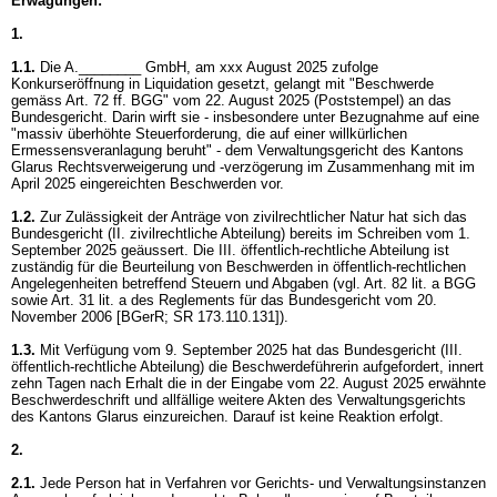
Erwägungen:
1.
1.1.
Die A.________ GmbH, am xxx August 2025 zufolge
Konkurseröffnung in Liquidation gesetzt, gelangt mit "Beschwerde
gemäss
Art. 72 ff. BGG
" vom 22. August 2025 (Poststempel) an das
Bundesgericht. Darin wirft sie - insbesondere unter Bezugnahme auf eine
"massiv überhöhte Steuerforderung, die auf einer willkürlichen
Ermessensveranlagung beruht" - dem Verwaltungsgericht des Kantons
Glarus Rechtsverweigerung und -verzögerung im Zusammenhang mit im
April 2025 eingereichten Beschwerden vor.
1.2.
Zur Zulässigkeit der Anträge von zivilrechtlicher Natur hat sich das
Bundesgericht (II. zivilrechtliche Abteilung) bereits im Schreiben vom 1.
September 2025 geäussert. Die III. öffentlich-rechtliche Abteilung ist
zuständig für die Beurteilung von Beschwerden in öffentlich-rechtlichen
Angelegenheiten betreffend Steuern und Abgaben (vgl.
Art. 82 lit. a BGG
sowie Art. 31 lit. a des Reglements für das Bundesgericht vom 20.
November 2006 [BGerR; SR 173.110.131]).
1.3.
Mit Verfügung vom 9. September 2025 hat das Bundesgericht (III.
öffentlich-rechtliche Abteilung) die Beschwerdeführerin aufgefordert, innert
zehn Tagen nach Erhalt die in der Eingabe vom 22. August 2025 erwähnte
Beschwerdeschrift und allfällige weitere Akten des Verwaltungsgerichts
des Kantons Glarus einzureichen. Darauf ist keine Reaktion erfolgt.
2.
2.1.
Jede Person hat in Verfahren vor Gerichts- und Verwaltungsinstanzen