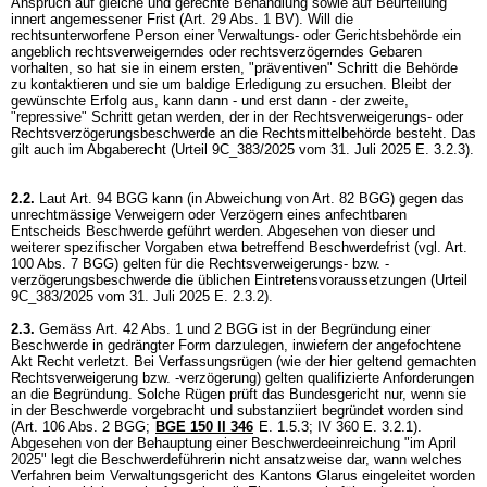
Anspruch auf gleiche und gerechte Behandlung sowie auf Beurteilung
innert angemessener Frist (
Art. 29 Abs. 1 BV
). Will die
rechtsunterworfene Person einer Verwaltungs- oder Gerichtsbehörde ein
angeblich rechtsverweigerndes oder rechtsverzögerndes Gebaren
vorhalten, so hat sie in einem ersten, "präventiven" Schritt die Behörde
zu kontaktieren und sie um baldige Erledigung zu ersuchen. Bleibt der
gewünschte Erfolg aus, kann dann - und erst dann - der zweite,
"repressive" Schritt getan werden, der in der Rechtsverweigerungs- oder
Rechtsverzögerungsbeschwerde an die Rechtsmittelbehörde besteht. Das
gilt auch im Abgaberecht (Urteil 9C_383/2025 vom 31. Juli 2025 E. 3.2.3).
2.2.
Laut
Art. 94 BGG
kann (in Abweichung von
Art. 82 BGG
) gegen das
unrechtmässige Verweigern oder Verzögern eines anfechtbaren
Entscheids Beschwerde geführt werden. Abgesehen von dieser und
weiterer spezifischer Vorgaben etwa betreffend Beschwerdefrist (vgl.
Art.
100 Abs. 7 BGG
) gelten für die Rechtsverweigerungs- bzw. -
verzögerungsbeschwerde die üblichen Eintretensvoraussetzungen (Urteil
9C_383/2025 vom 31. Juli 2025 E. 2.3.2).
2.3.
Gemäss
Art. 42 Abs. 1 und 2 BGG
ist in der Begründung einer
Beschwerde in gedrängter Form darzulegen, inwiefern der angefochtene
Akt Recht verletzt. Bei Verfassungsrügen (wie der hier geltend gemachten
Rechtsverweigerung bzw. -verzögerung) gelten qualifizierte Anforderungen
an die Begründung. Solche Rügen prüft das Bundesgericht nur, wenn sie
in der Beschwerde vorgebracht und substanziiert begründet worden sind
(
Art. 106 Abs. 2 BGG
;
BGE 150 II 346
E. 1.5.3; IV 360 E. 3.2.1).
Abgesehen von der Behauptung einer Beschwerdeeinreichung "im April
2025" legt die Beschwerdeführerin nicht ansatzweise dar, wann welches
Verfahren beim Verwaltungsgericht des Kantons Glarus eingeleitet worden