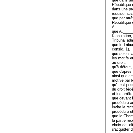
que dans un 
République 
dans une pro
requise n'av
que par arrê
République e
A.________ 
que A.______
l'annulation
Tribunal adm
que le Tribu
consid. 1),
que selon l'
a
les motifs e
au droit,
qu'à défaut,
que d'après l
ainsi que ce
motivé par l
qu'il est po
du droit fédé
et les arrêts
que devant l'
procédure ad
invite le re
procédure e
que la Chamb
la partie re
choix de l'al
s'acquitter 