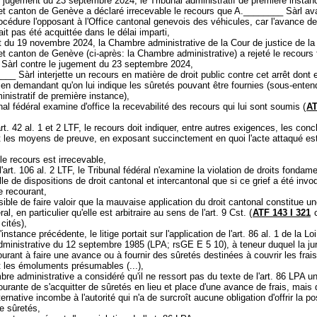
jugement du 23 septembre 2024, le Tribunal administratif de première instan
et canton de Genève a déclaré irrecevable le recours que A.________ Sàrl av
cédure l'opposant à l'Office cantonal genevois des véhicules, car l'avance de
ait pas été acquittée dans le délai imparti,
t du 19 novembre 2024, la Chambre administrative de la Cour de justice de la
t canton de Genève (ci-après: la Chambre administrative) a rejeté le recours
Sàrl contre le jugement du 23 septembre 2024,
__ Sàrl interjette un recours en matière de droit public contre cet arrêt dont e
, en demandant qu'on lui indique les sûretés pouvant être fournies (sous-enten
inistratif de première instance),
nal fédéral examine d'office la recevabilité des recours qui lui sont soumis (
AT
rt. 42 al. 1 et 2 LTF
, le recours doit indiquer, entre autres exigences, les conc
t les moyens de preuve, en exposant succinctement en quoi l'acte attaqué est
 le recours est irrecevable,
'
art. 106 al. 2 LTF
, le Tribunal fédéral n'examine la violation de droits fondam
lle de dispositions de droit cantonal et intercantonal que si ce grief a été invo
e recourant,
ssible de faire valoir que la mauvaise application du droit cantonal constitue un
ral, en particulier qu'elle est arbitraire au sens de l'
art. 9 Cst.
(
ATF 143 I 321
c
 cités),
instance précédente, le litige portait sur l'application de l'art. 86 al. 1 de la Loi
ministrative du 12 septembre 1985 (LPA; rsGE E 5 10), à teneur duquel la jur
courant à faire une avance ou à fournir des sûretés destinées à couvrir les frai
t les émoluments présumables (...),
re administrative a considéré qu'il ne ressort pas du texte de l'
art. 86 LPA
un
courante de s'acquitter de sûretés en lieu et place d'une avance de frais, mais 
ternative incombe à l'autorité qui n'a de surcroît aucune obligation d'offrir la po
de sûretés,