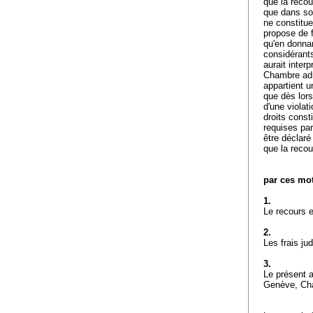
que la recou
que dans son 
ne constitue
propose de f
qu'en donnan
considérants
aurait inter
Chambre adm
appartient u
que dès lors
d'une violati
droits cons
requises par 
être déclaré
que la recou
par ces mot
1.
Le recours e
2.
Les frais ju
3.
Le présent a
Genève, Cha