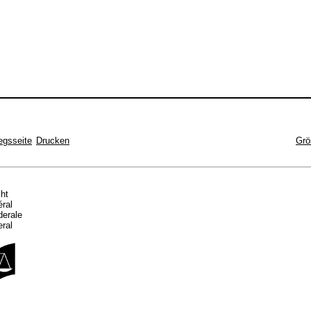
egsseite
Drucken
Grö
cht
éral
ederale
eral