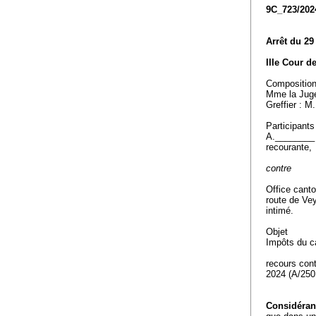
9C_723/202
Arrêt du 29
IIIe Cour d
Compositio
Mme la Juge
Greffier : M
Participants
A.________
recourante,
contre
Office cant
route de Ve
intimé.
Objet
Impôts du c
recours cont
2024 (A/250
Considérant