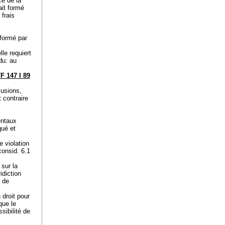
ce de la
ait formé
 frais
 formé par
lle requiert
du: au
F 147 I 89
lusions,
 contraire
entaux
qué et
e violation
onsid. 6.1
 sur la
idiction
s de
 droit pour
que le
ssibilité de