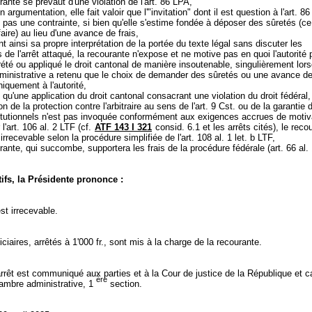
rante se prévaut d'une violation de l'
art. 86 LPA
,
argumentation, elle fait valoir que l'"invitation" dont il est question à l'
art. 86
 pas une contrainte, si bien qu'elle s'estime fondée à déposer des sûretés (ce 
aire) au lieu d'une avance de frais,
t ainsi sa propre interprétation de la portée du texte légal sans discuter les
 de l'arrêt attaqué, la recourante n'expose et ne motive pas en quoi l'autorité
prété ou appliqué le droit cantonal de manière insoutenable, singulièrement lor
inistrative a retenu que le choix de demander des sûretés ou une avance de 
niquement à l'autorité,
 qu'une application du droit cantonal consacrant une violation du droit fédéral, 
on de la protection contre l'arbitraire au sens de l'
art. 9 Cst.
ou de la garantie d
titutionnels n'est pas invoquée conformément aux exigences accrues de motiv
l'
art. 106 al. 2 LTF
(cf.
ATF 143 I 321
consid. 6.1 et les arrêts cités), le recou
 irrecevable selon la procédure simplifiée de l'
art. 108 al. 1 let. b LTF
,
rante, qui succombe, supportera les frais de la procédure fédérale (
art. 66 al.
ifs, la Présidente prononce :
st irrecevable.
diciaires, arrêtés à 1'000 fr., sont mis à la charge de la recourante.
rrêt est communiqué aux parties et à la Cour de justice de la République et 
ère
mbre administrative, 1
section.