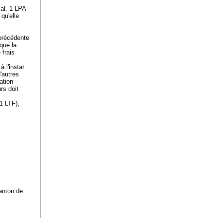
 al. 1 LPA
qu'elle
 précédente
sque la
frais
à l'instar
'autres
ation
rs doit
 1 LTF
),
canton de