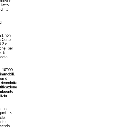
motivi e
l'atto
iritti
di
021 non
a Corte
3.2 e
 che, per
. È il
icata
. 10'000.-
 immobili.
non è
 ricondotta
tificazione
tribuente
dizio
a sua
uelli in
alla
ente
essendo