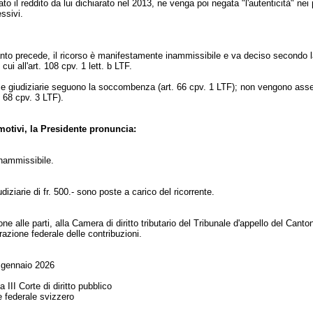
to il reddito da lui dichiarato nel 2013, ne venga poi negata "l'autenticità" nei 
essivi.
to precede, il ricorso è manifestamente inammissibile e va deciso secondo 
cui all'
art. 108 cpv. 1 lett. b LTF
.
e giudiziarie seguono la soccombenza (
art. 66 cpv. 1 LTF
); non vengono ass
. 68 cpv. 3 LTF
).
motivi, la Presidente pronuncia:
 inammissibile.
diziarie di fr. 500.- sono poste a carico del ricorrente.
e alle parti, alla Camera di diritto tributario del Tribunale d'appello del Canto
razione federale delle contribuzioni.
 gennaio 2026
a III Corte di diritto pubblico
e federale svizzero