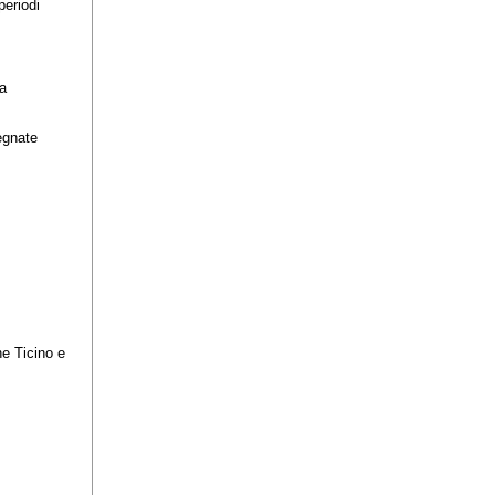
periodi
la
egnate
ne Ticino e