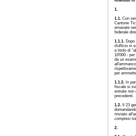
Ritenuto in 
1.
1.1.
Con sent
Cantone Tici
emanate nei 
federale dir
1.1.1.
Dopo a
d'ufficio in 
a titolo di "a
10'000.- per 
da un esame 
all'ammanco r
rispettivame
per ammetter
1.1.2.
In para
fiscale si si
entrate non 
precedenti
1.2.
Il 23 ge
domandando 
rinviato all'
compresi tra
2.