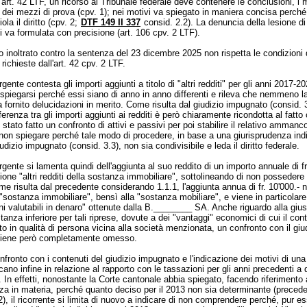
'
art. 42 LTF
, un ricorso al Tribunale federale deve contenere le conclusioni, i 
e dei mezzi di prova (cpv. 1); nei motivi va spiegato in maniera concisa perché 
la il diritto (cpv. 2;
DTF 149 II 337
consid. 2.2). La denuncia della lesione di d
 va formulata con precisione (
art. 106 cpv. 2 LTF
).
so inoltrato contro la sentenza del 23 dicembre 2025 non rispetta le condizioni 
richieste dall'
art. 42 cpv. 2 LTF
.
gente contesta gli importi aggiunti a titolo di "altri redditi" per gli anni 2017-2
spiegarsi perché essi siano di anno in anno differenti e rileva che nemmeno l
 fornito delucidazioni in merito. Come risulta dal giudizio impugnato (consid. 
fferenza tra gli importi aggiunti ai redditi è però chiaramente ricondotta al fatto
stato fatto un confronto di attivi e passivi per poi stabilire il relativo ammanco
 non spiegare perché tale modo di procedere, in base a una giurisprudenza ind
udizio impugnato (consid. 3.3), non sia condivisibile e leda il diritto federale.
rgente si lamenta quindi dell'aggiunta al suo reddito di un importo annuale di fr
zione "altri redditi della sostanza immobiliare", sottolineando di non possedere
me risulta dal precedente considerando 1.1.1, l'aggiunta annua di fr. 10'000.- 
a "sostanza immobiliare", bensì alla "sostanza mobiliare", e viene in particolare
ni valutabili in denaro" ottenute dalla B.________ SA. Anche riguardo alla gius
istanza inferiore per tali riprese, dovute a dei "vantaggi" economici di cui il con
to in qualità di persona vicina alla società menzionata, un confronto con il giu
viene però completamente omesso.
fronto con i contenuti del giudizio impugnato e l'indicazione dei motivi di un
cano infine in relazione al rapporto con le tassazioni per gli anni precedenti a q
 In effetti, nonostante la Corte cantonale abbia spiegato, facendo riferimento 
za in materia, perché quanto deciso per il 2013 non sia determinante (preced
2), il ricorrente si limita di nuovo a indicare di non comprendere perché, pur 