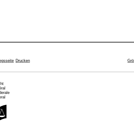
egsseite
Drucken
Grö
cht
éral
ederale
eral