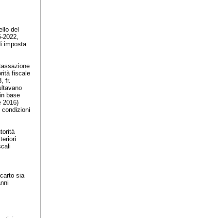
llo del
5-2022,
di imposta
 tassazione
rità fiscale
, fr.
sultavano
 in base
 e 2016)
e condizioni
torità
teriori
cali
carto sia
anni