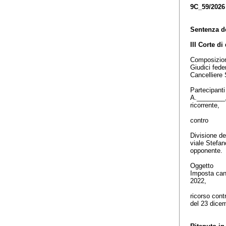
9C_59/2026
Sentenza d
III Corte di
Composizi
Giudici fed
Cancelliere 
Partecipant
A.________
ricorrente,
contro
Divisione de
viale Stefan
opponente.
Oggetto
Imposta cant
2022,
ricorso cont
del 23 dice