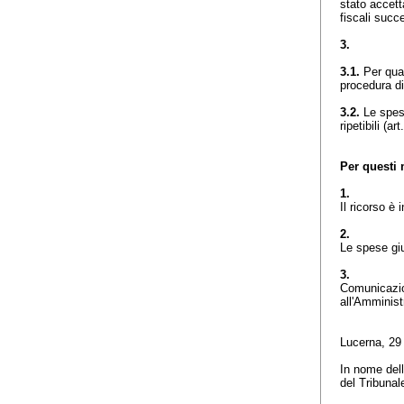
stato accetta
fiscali succ
3.
3.1.
Per quan
procedura di 
3.2.
Le spes
ripetibili (
art
Per questi 
1.
Il ricorso è
2.
Le spese giu
3.
Comunicazion
all'Amminist
Lucerna, 29
In nome dell
del Tribunal