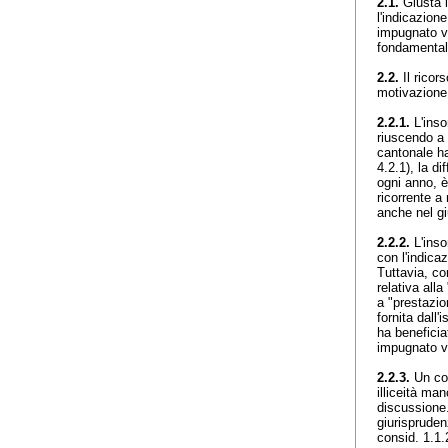
2.1.
Giusta l
l'indicazion
impugnato vio
fondamentali
2.2.
Il ricor
motivazione 
2.2.1.
L'insor
riuscendo a 
cantonale ha
4.2.1), la di
ogni anno, è 
ricorrente a
anche nel gi
2.2.2.
L'inso
con l'indica
Tuttavia, co
relativa all
a "prestazio
fornita dall'
ha beneficia
impugnato 
2.2.3.
Un con
illiceità man
discussione.
giurispruden
consid. 1.1.