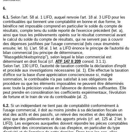
6.
6.1.
Selon l'
art. 58 al. 1 LIFD
, auquel renvoie l'
art. 18 al. 3 LIFD
pour les
contribuables qui tiennent une comptabilité en bonne et due forme, le
bénéfice net imposable comprend en particulier le solde du compte de
résultats, compte tenu du solde reporté de l'exercice précédent (let. a),
ainsi que tous les prélèvements opérés sur le résultat commercial avant
le calcul du solde du compte de résultats, qui ne servent pas à couvrir
des dépenses justifiées par l'usage commercial (tels ceux énumérés
ensuite; let. b). L'
art. 58 al. 1 let. a LIFD
énonce le principe de l'autorité du
bilan commercial (ou principe de déterminance,
"Massgeblichkeitsprinzip"), selon lequel le bilan commercial est
déterminant en droit fiscal (cf.
ATF 147 II 209
consid. 3.1.1).
Selon l'
art. 130 LIFD
, l'autorité de taxation contrôle la déclaration d'impôt
et procède aux investigations nécessaires (al. 1). Elle effectue la taxation
d'office sur la base d'une appréciation consciencieuse si, malgré
sommation, le contribuable n'a pas satisfait à ses obligations de
procédure ou que les éléments imposables ne peuvent être déterminés
avec toute la précision voulue en l'absence de données suffisantes. Elle
peut prendre en considération les coefficients expérimentaux, l'évolution
de fortune et le train de vie du contribuable (al. 2).
6.2.
Si un indépendant ne tient pas de comptabilité conformément à
l'usage commercial, il doit au moins joindre à sa déclaration fiscale un
état des actifs et des passifs, un relevé des recettes et des dépenses
ainsi que des prélèvements et des apports privés (cf.
art. 125 al. 2 let. b
LIFD
). Les exigences auxquelles doivent répondre les pièces comptables
dépendent des circonstances du cas d'espèce, en particulier du type