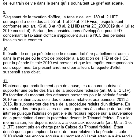
de leur train de vie dans le sens qu'ils souhaitent Le grief est écarté.
9.
S'agissant de la taxation d'office, la teneur de l'
art. 130 al. 2 LIFD
,
correspond à celle des art. 37 al. 1 et 39 al. 2 LPFisc, lesquels sont
conformes aux art. 46 al. 3 et 48 al. 2 LHID (arrêt 2C_203/2019 du 4 juillet
2019 consid. 4). Partant, les considérations développées pour l'IFD
concernant la taxation d'office s'appliquent aussi à l'ICC des périodes
fiscales sous examen.
10.
Il résulte de ce qui précède que le recours doit être partiellement admis
dans la mesure où le droit de procéder à la taxation de l'IFD et de l'ICC
pour la période fiscale 2010 est prescrit et que les impôts correspondants
sont supprimés. Le présent arrêt rend par ailleurs la requête d'effet
suspensif sans objet.
11.
N'obtenant que partiellement gain de cause, les recourants doivent
supporter une partie des frais de la procédure fédérale (
art. 66 al. 1 LTF
).
En fonction du montant des créances prescrites pour la période fiscale
2010 en relation avec celui des créances relatives aux périodes 2011 à
2015, ils supporteront des frais de la procédure réduits d'un dixième. En
revanche, des frais judiciaires ne seront pas mis à la charge de l'autorité
intimée puisque l'admission partielle du recours repose sur la survenance
de la prescription durant la procédure devant le Tribunal fédéral. Pour la
même raison, les dépens réduits à allouer aux recourants (
art. 68 al. 1 et
2 LTF
) seront pris en charge par la Caisse du Tribunal fédéral. Étant
donné que la prescription du droit de taxer relative à la période fiscale
2010 n'était pas encore acquise au moment où l'arrêt attaqué a été rendu