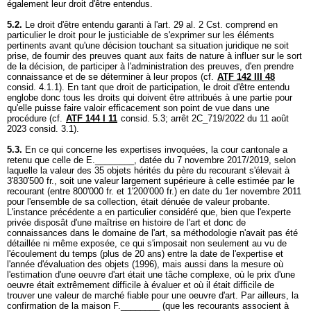
également leur droit d'être entendus.
5.2.
Le droit d'être entendu garanti à l'
art. 29 al. 2 Cst.
comprend en
particulier le droit pour le justiciable de s'exprimer sur les éléments
pertinents avant qu'une décision touchant sa situation juridique ne soit
prise, de fournir des preuves quant aux faits de nature à influer sur le sort
de la décision, de participer à l'administration des preuves, d'en prendre
connaissance et de se déterminer à leur propos (cf.
ATF 142 III 48
consid. 4.1.1). En tant que droit de participation, le droit d'être entendu
englobe donc tous les droits qui doivent être attribués à une partie pour
qu'elle puisse faire valoir efficacement son point de vue dans une
procédure (cf.
ATF 144 I 11
consid. 5.3; arrêt 2C_719/2022 du 11 août
2023 consid. 3.1).
5.3.
En ce qui concerne les expertises invoquées, la cour cantonale a
retenu que celle de E.________, datée du 7 novembre 2017/2019, selon
laquelle la valeur des 35 objets hérités du père du recourant s'élevait à
3'830'500 fr., soit une valeur largement supérieure à celle estimée par le
recourant (entre 800'000 fr. et 1'200'000 fr.) en date du 1er novembre 2011
pour l'ensemble de sa collection, était dénuée de valeur probante.
L'instance précédente a en particulier considéré que, bien que l'experte
privée disposât d'une maîtrise en histoire de l'art et donc de
connaissances dans le domaine de l'art, sa méthodologie n'avait pas été
détaillée ni même exposée, ce qui s'imposait non seulement au vu de
l'écoulement du temps (plus de 20 ans) entre la date de l'expertise et
l'année d'évaluation des objets (1996), mais aussi dans la mesure où
l'estimation d'une oeuvre d'art était une tâche complexe, où le prix d'une
oeuvre était extrêmement difficile à évaluer et où il était difficile de
trouver une valeur de marché fiable pour une oeuvre d'art. Par ailleurs, la
confirmation de la maison F.________ (que les recourants associent à