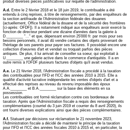
produit diverses pièces justificatives sur requête de l'administration.
A.d.
Entre le 2 février 2018 et le 18 juin 2019, le contribuable a été
entendu à cinq reprises, à titre de renseignements, par des enquêteurs de
la section antifraude de l'Administration fédérale des douanes
(actuellement, Office fédéral de la douane et de la sécurité des frontières
[ci-après: OFDF]). Il a notamment indiqué aux enquêteurs avoir exercé la
fonction de directeur pendant une dizaine d'années dans la galerie à
D.________ "..." et que, dépensant environ 25'000 fr. par mois pour ses
besoins personnels, il avait dû vendre certains des objets provenant de
l'héritage de ses parents pour payer ses factures. Il possédait encore une
collection d'oeuvres d'art et vendait ou troquait parfois des pièces
antiques. De plus, il lui arrivait de conseiller sa soeur, qui exploitait à
U.________ une galerie active dans le commerce d'antiquités. Il a en
outre remis à l'OFDF plusieurs factures d'objets qu'il avait vendus.
A.e.
Le 21 février 2018, l'Administration fiscale a procédé à la taxation
des contribuables pour l'IFD et l'ICC des années 2010 à 2015. Elle a
qualifié d'activité lucrative indépendante les ventes d'objets d'art et a
effectué des reprises au niveau du revenu imposable des époux
A.A.________ et B.A.________ sur la base des éléments en sa
possession.
Les contribuables ont formé réclamation contre ces bordereaux de
taxation. Après que l'Administration fiscale a requis des renseignements
complémentaires (courriel du 3 juin 2019 et courrier du 8 avril 2020), ils
ont fourni diverses explications ainsi que des pièces complémentaires.
A.f.
Statuant par décisions sur réclamation le 21 novembre 2023,
l'Administration fiscale a décidé de maintenir le principe de la taxation
pour l'IFD et l'ICC des années fiscales 2010 à 2015 et, en particulier, la