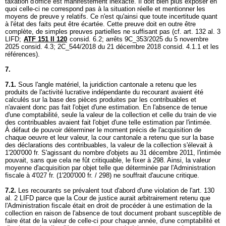
taxation d'office est manifestement inexacte. Il doit bien plus exposer en
quoi celle-ci ne correspond pas à la situation réelle et mentionner les
moyens de preuve y relatifs. Ce n'est qu'ainsi que toute incertitude quant
à l'état des faits peut être écartée. Cette preuve doit en outre être
complète, de simples preuves partielles ne suffisant pas (cf.
art. 132 al. 3
LIFD
;
ATF 151 II 120
consid. 6.2; arrêts 9C_353/2025 du 5 novembre
2025 consid. 4.3; 2C_544/2018 du 21 décembre 2018 consid. 4.1.1 et les
références).
7.
7.1.
Sous l'angle matériel, la juridiction cantonale a retenu que les
produits de l'activité lucrative indépendante du recourant avaient été
calculés sur la base des pièces produites par les contribuables et
n'avaient donc pas fait l'objet d'une estimation. En l'absence de tenue
d'une comptabilité, seule la valeur de la collection et celle du train de vie
des contribuables avaient fait l'objet d'une telle estimation par l'intimée.
À défaut de pouvoir déterminer le moment précis de l'acquisition de
chaque oeuvre et leur valeur, la cour cantonale a retenu que sur la base
des déclarations des contribuables, la valeur de la collection s'élevait à
1'200'000 fr. S'agissant du nombre d'objets au 31 décembre 2011, l'intimée
pouvait, sans que cela ne fût critiquable, le fixer à 298. Ainsi, la valeur
moyenne d'acquisition par objet telle que déterminée par l'Administration
fiscale à 4'027 fr. (1'200'000 fr. / 298) ne souffrait d'aucune critique.
7.2.
Les recourants se prévalent tout d'abord d'une violation de l'
art. 130
al. 2 LIFD
parce que la Cour de justice aurait arbitrairement retenu que
l'Administration fiscale était en droit de procéder à une estimation de la
collection en raison de l'absence de tout document probant susceptible de
faire état de la valeur de celle-ci pour chaque année, d'une comptabilité et