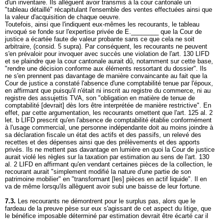
d'un inventaire. Ils allèguent avoir transmis à la cour cantonale un
"tableau détaillé" récapitulant l'ensemble des ventes effectuées ainsi que
la valeur d'acquisition de chaque oeuvre.
Toutefois, ainsi que l'indiquent eux-mêmes les recourants, le tableau
invoqué se fonde sur l'expertise privée de E.________ que la Cour de
justice a écartée faute de valeur probante sans ce que cela ne soit
arbitraire, (consid. 5 supra). Par conséquent, les recourants ne peuvent
s'en prévaloir pour invoquer avec succès une violation de l'
art. 130 LIFD
et se plaindre que la cour cantonale aurait dû, notamment sur cette base,
"rendre une décision conforme aux éléments ressortant du dossier". Ils
ne s'en prennent pas davantage de manière convaincante au fait que la
Cour de justice a constaté l'absence d'une comptabilité tenue par l'époux,
en affirmant que puisqu'il n'était ni inscrit au registre du commerce, ni au
registre des assujettis TVA, son "obligation en matière de tenue de
comptabilité [devrait] dès lors être interprétée de manière restrictive". En
effet, par cette argumentation, les recourants omettent que l'
art. 125 al. 2
let. b LIFD
prescrit qu'en l'absence de comptabilité établie conformément
à l'usage commercial, une personne indépendante doit au moins joindre à
sa déclaration fiscale un état des actifs et des passifs, un relevé des
recettes et des dépenses ainsi que des prélèvements et des apports
privés. Ils ne mettent pas davantage en lumière en quoi la Cour de justice
aurait violé les règles sur la taxation par estimation au sens de l'
art. 130
al. 2 LIFD
en affirmant qu'en vendant certaines pièces de la collection, le
recourant aurait "simplement modifié la nature d'une partie de son
patrimoine mobilier" en "transformant [les] pièces en actif liquide". Il en
va de même lorsqu'ils allèguent avoir subi une baisse de leur fortune.
7.3.
Les recourants ne démontrent pour le surplus pas, alors que le
fardeau de la preuve pèse sur eux s'agissant de cet aspect du litige, que
le bénéfice imposable déterminé par estimation devrait être écarté car il