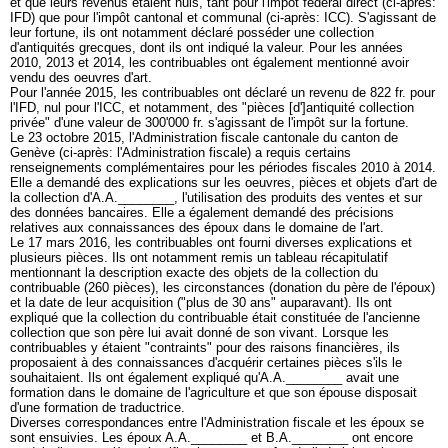
et que leurs revenus étaient nuls, tant pour l'impôt fédéral direct (ci-après:
IFD) que pour l'impôt cantonal et communal (ci-après: ICC). S'agissant de
leur fortune, ils ont notamment déclaré posséder une collection
d'antiquités grecques, dont ils ont indiqué la valeur. Pour les années
2010, 2013 et 2014, les contribuables ont également mentionné avoir
vendu des oeuvres d'art.
Pour l'année 2015, les contribuables ont déclaré un revenu de 822 fr. pour
l'IFD, nul pour l'ICC, et notamment, des "pièces [d']antiquité collection
privée" d'une valeur de 300'000 fr. s'agissant de l'impôt sur la fortune.
Le 23 octobre 2015, l'Administration fiscale cantonale du canton de
Genève (ci-après: l'Administration fiscale) a requis certains
renseignements complémentaires pour les périodes fiscales 2010 à 2014.
Elle a demandé des explications sur les oeuvres, pièces et objets d'art de
la collection d'A.A.________, l'utilisation des produits des ventes et sur
des données bancaires. Elle a également demandé des précisions
relatives aux connaissances des époux dans le domaine de l'art.
Le 17 mars 2016, les contribuables ont fourni diverses explications et
plusieurs pièces. Ils ont notamment remis un tableau récapitulatif
mentionnant la description exacte des objets de la collection du
contribuable (260 pièces), les circonstances (donation du père de l'époux)
et la date de leur acquisition ("plus de 30 ans" auparavant). Ils ont
expliqué que la collection du contribuable était constituée de l'ancienne
collection que son père lui avait donné de son vivant. Lorsque les
contribuables y étaient "contraints" pour des raisons financières, ils
proposaient à des connaissances d'acquérir certaines pièces s'ils le
souhaitaient. Ils ont également expliqué qu'A.A.________ avait une
formation dans le domaine de l'agriculture et que son épouse disposait
d'une formation de traductrice.
Diverses correspondances entre l'Administration fiscale et les époux se
sont ensuivies. Les époux A.A.________ et B.A.________ ont encore