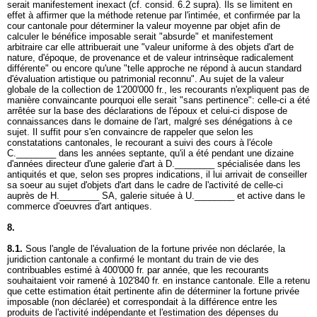
serait manifestement inexact (cf. consid. 6.2 supra). Ils se limitent en
effet à affirmer que la méthode retenue par l'intimée, et confirmée par la
cour cantonale pour déterminer la valeur moyenne par objet afin de
calculer le bénéfice imposable serait "absurde" et manifestement
arbitraire car elle attribuerait une "valeur uniforme à des objets d'art de
nature, d'époque, de provenance et de valeur intrinsèque radicalement
différente" ou encore qu'une "telle approche ne répond à aucun standard
d'évaluation artistique ou patrimonial reconnu". Au sujet de la valeur
globale de la collection de 1'200'000 fr., les recourants n'expliquent pas de
manière convaincante pourquoi elle serait "sans pertinence": celle-ci a été
arrêtée sur la base des déclarations de l'époux et celui-ci dispose de
connaissances dans le domaine de l'art, malgré ses dénégations à ce
sujet. Il suffit pour s'en convaincre de rappeler que selon les
constatations cantonales, le recourant a suivi des cours à l'école
C.________ dans les années septante, qu'il a été pendant une dizaine
d'années directeur d'une galerie d'art à D.________ spécialisée dans les
antiquités et que, selon ses propres indications, il lui arrivait de conseiller
sa soeur au sujet d'objets d'art dans le cadre de l'activité de celle-ci
auprès de H.________ SA, galerie située à U.________ et active dans le
commerce d'oeuvres d'art antiques.
8.
8.1.
Sous l'angle de l'évaluation de la fortune privée non déclarée, la
juridiction cantonale a confirmé le montant du train de vie des
contribuables estimé à 400'000 fr. par année, que les recourants
souhaitaient voir ramené à 102'840 fr. en instance cantonale. Elle a retenu
que cette estimation était pertinente afin de déterminer la fortune privée
imposable (non déclarée) et correspondait à la différence entre les
produits de l'activité indépendante et l'estimation des dépenses du