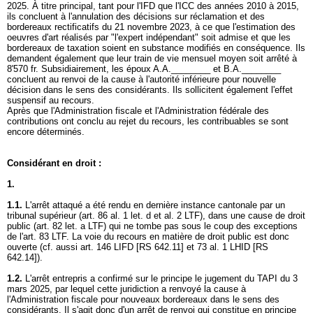
2025. À titre principal, tant pour l'IFD que l'ICC des années 2010 à 2015,
ils concluent à l'annulation des décisions sur réclamation et des
bordereaux rectificatifs du 21 novembre 2023, à ce que l'estimation des
oeuvres d'art réalisés par "l'expert indépendant" soit admise et que les
bordereaux de taxation soient en substance modifiés en conséquence. Ils
demandent également que leur train de vie mensuel moyen soit arrêté à
8'570 fr. Subsidiairement, les époux A.A.________ et B.A.________
concluent au renvoi de la cause à l'autorité inférieure pour nouvelle
décision dans le sens des considérants. Ils sollicitent également l'effet
suspensif au recours.
Après que l'Administration fiscale et l'Administration fédérale des
contributions ont conclu au rejet du recours, les contribuables se sont
encore déterminés.
Considérant en droit :
1.
1.1.
L'arrêt attaqué a été rendu en dernière instance cantonale par un
tribunal supérieur (
art. 86 al. 1 let
. d et al. 2 LTF), dans une cause de droit
public (
art. 82 let. a LTF
) qui ne tombe pas sous le coup des exceptions
de l'
art. 83 LTF
. La voie du recours en matière de droit public est donc
ouverte (cf. aussi
art. 146 LIFD
[RS 642.11] et 73 al. 1 LHID [RS
642.14]).
1.2.
L'arrêt entrepris a confirmé sur le principe le jugement du TAPI du 3
mars 2025, par lequel cette juridiction a renvoyé la cause à
l'Administration fiscale pour nouveaux bordereaux dans le sens des
considérants. Il s'agit donc d'un arrêt de renvoi qui constitue en principe