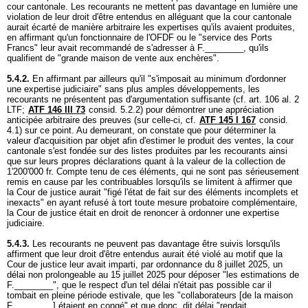
cour cantonale. Les recourants ne mettent pas davantage en lumière une
violation de leur droit d'être entendus en alléguant que la cour cantonale
aurait écarté de manière arbitraire les expertises qu'ils avaient produites,
en affirmant qu'un fonctionnaire de l'OFDF ou le "service des Ports
Francs" leur avait recommandé de s'adresser à F.________, qu'ils
qualifient de "grande maison de vente aux enchères".
5.4.2.
En affirmant par ailleurs qu'il "s'imposait au minimum d'ordonner
une expertise judiciaire" sans plus amples développements, les
recourants ne présentent pas d'argumentation suffisante (cf.
art. 106 al. 2
LTF
;
ATF 146 III 73
consid. 5.2.2) pour démontrer une appréciation
anticipée arbitraire des preuves (sur celle-ci, cf.
ATF 145 I 167
consid.
4.1) sur ce point. Au demeurant, on constate que pour déterminer la
valeur d'acquisition par objet afin d'estimer le produit des ventes, la cour
cantonale s'est fondée sur des listes produites par les recourants ainsi
que sur leurs propres déclarations quant à la valeur de la collection de
1'200'000 fr. Compte tenu de ces éléments, qui ne sont pas sérieusement
remis en cause par les contribuables lorsqu'ils se limitent à affirmer que
la Cour de justice aurait "figé l'état de fait sur des éléments incomplets et
inexacts" en ayant refusé à tort toute mesure probatoire complémentaire,
la Cour de justice était en droit de renoncer à ordonner une expertise
judiciaire.
5.4.3.
Les recourants ne peuvent pas davantage être suivis lorsqu'ils
affirment que leur droit d'être entendus aurait été violé au motif que la
Cour de justice leur avait imparti, par ordonnance du 8 juillet 2025, un
délai non prolongeable au 15 juillet 2025 pour déposer "les estimations de
F.________", que le respect d'un tel délai n'était pas possible car il
tombait en pleine période estivale, que les "collaborateurs [de la maison
F.________] étaient en congé" et que donc, dit délai "rendait