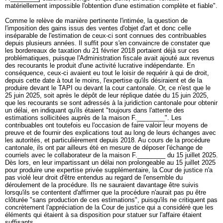
matériellement impossible l'obtention d'une estimation complète et fiable".
Comme le relève de manière pertinente l'intimée, la question de
l'imposition des gains issus des ventes d'objet d'art et donc celle
inséparable de l'estimation de ceux-ci sont connues des contribuables
depuis plusieurs années. Il suffit pour s'en convaincre de constater que
les bordereaux de taxation du 21 février 2018 portaient déjà sur ces
problématiques, puisque l'Administration fiscale avait ajouté aux revenus
des recourants le produit d'une activité lucrative indépendante. En
conséquence, ceux-ci avaient eu tout le loisir de requérir à qui de droit,
depuis cette date à tout le moins, l'expertise qu'ils désiraient et de la
produire devant le TAPI ou devant la cour cantonale. Or, ce n'est que le
25 juin 2025, soit après le dépôt de leur réplique datée du 15 juin 2025,
que les recourants se sont adressés à la juridiction cantonale pour obtenir
un délai, en indiquant qu'ils étaient "toujours dans l'attente des
estimations sollicitées auprès de la maison F.________". Les
contribuables ont toutefois eu l'occasion de faire valoir leur moyens de
preuve et de fournir des explications tout au long de leurs échanges avec
les autorités, et particulièrement depuis 2018. Au cours de la procédure
cantonale, ils ont par ailleurs été en mesure de déposer l'échange de
courriels avec le collaborateur de la maison F.________ du 15 juillet 2025.
Dès lors, en leur impartissant un délai non prolongeable au 15 juillet 2025
pour produire une expertise privée supplémentaire, la Cour de justice n'a
pas violé leur droit d'être entendus au regard de l'ensemble du
déroulement de la procédure. Ils ne sauraient davantage être suivis
lorsqu'ils se contentent d'affirmer que la procédure n'aurait pas pu être
clôturée "sans production de ces estimations", puisqu'ils ne critiquent pas
concrètement l'appréciation de la Cour de justice qui a considéré que les
éléments qui étaient à sa disposition pour statuer sur l'affaire étaient
suffisants.