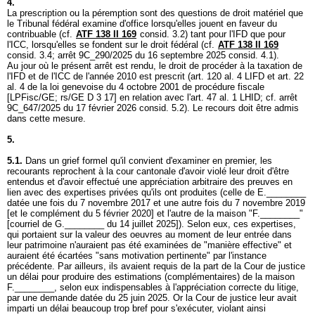
4.
La prescription ou la péremption sont des questions de droit matériel que
le Tribunal fédéral examine d'office lorsqu'elles jouent en faveur du
contribuable (cf.
ATF 138 II 169
consid. 3.2) tant pour l'IFD que pour
l'ICC, lorsqu'elles se fondent sur le droit fédéral (cf.
ATF 138 II 169
consid. 3.4; arrêt 9C_290/2025 du 16 septembre 2025 consid. 4.1).
Au jour où le présent arrêt est rendu, le droit de procéder à la taxation de
l'IFD et de l'ICC de l'année 2010 est prescrit (
art. 120 al. 4 LIFD
et art. 22
al. 4 de la loi genevoise du 4 octobre 2001 de procédure fiscale
[LPFisc/GE; rs/GE D 3 17] en relation avec l'
art. 47 al. 1 LHID
; cf. arrêt
9C_647/2025 du 17 février 2026 consid. 5.2). Le recours doit être admis
dans cette mesure.
5.
5.1.
Dans un grief formel qu'il convient d'examiner en premier, les
recourants reprochent à la cour cantonale d'avoir violé leur droit d'être
entendus et d'avoir effectué une appréciation arbitraire des preuves en
lien avec des expertises privées qu'ils ont produites (celle de E.________
datée une fois du 7 novembre 2017 et une autre fois du 7 novembre 2019
[et le complément du 5 février 2020] et l'autre de la maison "F.________"
[courriel de G.________ du 14 juillet 2025]). Selon eux, ces expertises,
qui portaient sur la valeur des oeuvres au moment de leur entrée dans
leur patrimoine n'auraient pas été examinées de "manière effective" et
auraient été écartées "sans motivation pertinente" par l'instance
précédente. Par ailleurs, ils avaient requis de la part de la Cour de justice
un délai pour produire des estimations (complémentaires) de la maison
F.________, selon eux indispensables à l'appréciation correcte du litige,
par une demande datée du 25 juin 2025. Or la Cour de justice leur avait
imparti un délai beaucoup trop bref pour s'exécuter, violant ainsi