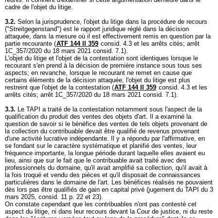
cadre de l'objet du litige.
3.2.
Selon la jurisprudence, l'objet du litige dans la procédure de recours
("Streitgegenstand") est le rapport juridique réglé dans la décision
attaquée, dans la mesure où il est effectivement remis en question par la
partie recourante (
ATF 144 II 359
consid. 4.3 et les arrêts cités; arrêt
1C_357/2020 du 18 mars 2021 consid. 7.1).
L'objet du litige et l'objet de la contestation sont identiques lorsque le
recourant s'en prend à la décision de première instance sous tous ses
aspects; en revanche, lorsque le recourant ne remet en cause que
certains éléments de la décision attaquée, l'objet du litige est plus
restreint que l'objet de la contestation (
ATF 144 II 359
consid. 4.3 et les
arrêts cités; arrêt 1C_357/2020 du 18 mars 2021 consid. 7.1).
3.3.
Le TAPI a traité de la contestation notamment sous l'aspect de la
qualification du produit des ventes des objets d'art. Il a examiné la
question de savoir si le bénéfice des ventes de tels objets provenant de
la collection du contribuable devait être qualifié de revenus provenant
d'une activité lucrative indépendante. Il y a répondu par l'affirmative, en
se fondant sur le caractère systématique et planifié des ventes, leur
fréquence importante, la longue période durant laquelle elles avaient eu
lieu, ainsi que sur le fait que le contribuable avait traité avec des
professionnels du domaine, qu'il avait amplifié sa collection, qu'il avait à
la fois troqué et vendu des pièces et qu'il disposait de connaissances
particulières dans le domaine de l'art. Les bénéfices réalisés ne pouvaient
dès lors pas être qualifiés de gain en capital privé (jugement du TAPI du 3
mars 2025, consid. 11 p. 22 et 23).
On constate cependant que les contribuables n'ont pas contesté cet
aspect du litige, ni dans leur recours devant la Cour de justice, ni du reste