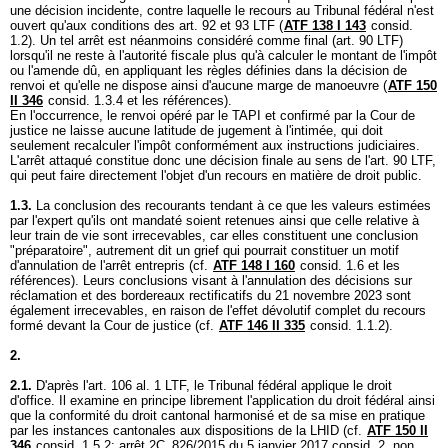
une décision incidente, contre laquelle le recours au Tribunal fédéral n'est
ouvert qu'aux conditions des
art. 92 et 93 LTF
(
ATF 138 I 143
consid.
1.2). Un tel arrêt est néanmoins considéré comme final (
art. 90 LTF
)
lorsqu'il ne reste à l'autorité fiscale plus qu'à calculer le montant de l'impôt
ou l'amende dû, en appliquant les règles définies dans la décision de
renvoi et qu'elle ne dispose ainsi d'aucune marge de manoeuvre (
ATF 150
II 346
consid. 1.3.4 et les références).
En l'occurrence, le renvoi opéré par le TAPI et confirmé par la Cour de
justice ne laisse aucune latitude de jugement à l'intimée, qui doit
seulement recalculer l'impôt conformément aux instructions judiciaires.
L'arrêt attaqué constitue donc une décision finale au sens de l'
art. 90 LTF
,
qui peut faire directement l'objet d'un recours en matière de droit public.
1.3.
La conclusion des recourants tendant à ce que les valeurs estimées
par l'expert qu'ils ont mandaté soient retenues ainsi que celle relative à
leur train de vie sont irrecevables, car elles constituent une conclusion
"préparatoire", autrement dit un grief qui pourrait constituer un motif
d'annulation de l'arrêt entrepris (cf.
ATF 148 I 160
consid. 1.6 et les
références). Leurs conclusions visant à l'annulation des décisions sur
réclamation et des bordereaux rectificatifs du 21 novembre 2023 sont
également irrecevables, en raison de l'effet dévolutif complet du recours
formé devant la Cour de justice (cf.
ATF 146 II 335
consid. 1.1.2).
2.
2.1.
D'après l'
art. 106 al. 1 LTF
, le Tribunal fédéral applique le droit
d'office. Il examine en principe librement l'application du droit fédéral ainsi
que la conformité du droit cantonal harmonisé et de sa mise en pratique
par les instances cantonales aux dispositions de la LHID (cf.
ATF 150 II
346
consid. 1.5.2; arrêt 2C_826/2015 du 5 janvier 2017 consid. 2, non