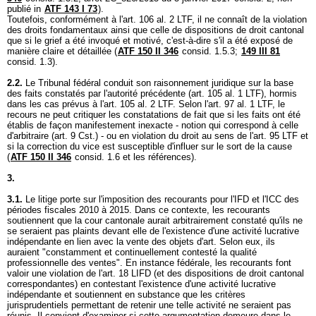
publié in
ATF 143 I 73
).
Toutefois, conformément à l'
art. 106 al. 2 LTF
, il ne connaît de la violation
des droits fondamentaux ainsi que celle de dispositions de droit cantonal
que si le grief a été invoqué et motivé, c'est-à-dire s'il a été exposé de
manière claire et détaillée (
ATF 150 II 346
consid. 1.5.3;
149 III 81
consid. 1.3).
2.2.
Le Tribunal fédéral conduit son raisonnement juridique sur la base
des faits constatés par l'autorité précédente (
art. 105 al. 1 LTF
), hormis
dans les cas prévus à l'
art. 105 al. 2 LTF
. Selon l'
art. 97 al. 1 LTF
, le
recours ne peut critiquer les constatations de fait que si les faits ont été
établis de façon manifestement inexacte - notion qui correspond à celle
d'arbitraire (
art. 9 Cst.
) - ou en violation du droit au sens de l'
art. 95 LTF
et
si la correction du vice est susceptible d'influer sur le sort de la cause
(
ATF 150 II 346
consid. 1.6 et les références).
3.
3.1.
Le litige porte sur l'imposition des recourants pour l'IFD et l'ICC des
périodes fiscales 2010 à 2015. Dans ce contexte, les recourants
soutiennent que la cour cantonale aurait arbitrairement constaté qu'ils ne
se seraient pas plaints devant elle de l'existence d'une activité lucrative
indépendante en lien avec la vente des objets d'art. Selon eux, ils
auraient "constamment et continuellement contesté la qualité
professionnelle des ventes". En instance fédérale, les recourants font
valoir une violation de l'
art. 18 LIFD
(et des dispositions de droit cantonal
correspondantes) en contestant l'existence d'une activité lucrative
indépendante et soutiennent en substance que les critères
jurisprudentiels permettant de retenir une telle activité ne seraient pas
réunis. Il convient d'examiner si cette argumentation demeure dans le