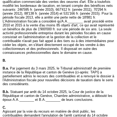
qualification commerciale des ventes des oeuvres d'art. Elle a toutefois
modifié les bordereaux de taxation, en tenant compte des bénéfices nets
suivants: 246'595 fr. (année 2010), 667'412 fr. (année 2011), 70'294 fr.
(année 2012), 88'138 fr. (année 2014) et 531'166 fr. (année 2015). Pour la
période fiscale 2013, elle a arrêté une perte nette de 18'881 fr.
L'Administration fiscale a considéré qu'A.A.________ avait procédé entre
2010 et 2015 à la vente d'au moins 85 objets d'art, ce qui avait représenté
un bénéfice de plus de 1'900'000 fr. sur une période de six ans. La seule
activité professionnelle entreprise durant les périodes fiscales en cause
consistait en l'administration et la gestion de la collection et le
contribuable n'avait pas fait appel à des tiers ou à des intermédiaires pour
céder les objets, en s'étant directement occupé de les vendre à des
collectionneurs et des professionnels. Il disposait en outre des
connaissances professionnelles dans le domaine en cause.
B.
B.a.
Par jugement du 3 mars 2025, le Tribunal administratif de première
instance de la République et canton de Genève (ci-après: TAPI) a
partiellement admis le recours des contribuables et a renvoyé le dossier à
l'Administration fiscale pour nouvelles décisions de taxation dans le sens
des considérants.
B.b.
Statuant par arrêt du 14 octobre 2025, la Cour de justice de la
République et canton de Genève, Chambre administrative, a débouté les
époux A.A.________ et B.A.________ de leurs conclusions.
C.
Agissant par la voie du recours en matière de droit public, les
contribuables demandent l'annulation de l'arrêt cantonal du 14 octobre