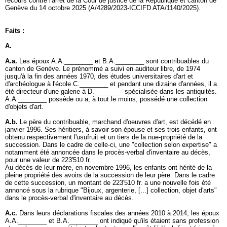
recours contre l'arrêt de la Cour de justice de la République et canton de
Genève du 14 octobre 2025 (A/4289/2023-ICCIFD ATA/1140/2025).
Faits :
A.
A.a.
Les époux A.A.________ et B.A.________ sont contribuables du
canton de Genève. Le prénommé a suivi en auditeur libre, de 1974
jusqu'à la fin des années 1970, des études universitaires d'art et
d'archéologue à l'école C.________ et pendant une dizaine d'années, il a
été directeur d'une galerie à D.________ spécialisée dans les antiquités.
A.A.________ possède ou a, à tout le moins, possédé une collection
d'objets d'art.
A.b.
Le père du contribuable, marchand d'oeuvres d'art, est décédé en
janvier 1996. Ses héritiers, à savoir son épouse et ses trois enfants, ont
obtenu respectivement l'usufruit et un tiers de la nue-propriété de la
succession. Dans le cadre de celle-ci, une "collection selon expertise" a
notamment été annoncée dans le procès-verbal d'inventaire au décès,
pour une valeur de 223'510 fr.
Au décès de leur mère, en novembre 1996, les enfants ont hérité de la
pleine propriété des avoirs de la succession de leur père. Dans le cadre
de cette succession, un montant de 223'510 fr. a une nouvelle fois été
annoncé sous la rubrique "Bijoux, argenterie, [...] collection, objet d'arts"
dans le procès-verbal d'inventaire au décès.
A.c.
Dans leurs déclarations fiscales des années 2010 à 2014, les époux
A.A.________ et B.A.________ ont indiqué qu'ils étaient sans profession