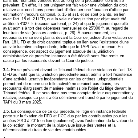
dans les "écritures versées tout au long de la procédure" dont ils se
prévalent. En effet, ils ont uniquement fait valoir une violation du droit
relative aux conditions permettant d'effectuer une "taxation d'office par
estimation" (recours cantonal, p. 15 et ss), et se sont plaints, en lien
avec l'
art. 18 al. 2 LIFD
, que la valeur d'acquisition par objet avait été
arrêtée à 4'027 fr. (recours cantonal, p. 24) et que le jugement querellé
avait admis à tort des dépenses mensuelles de 25'000 fr. au regard de
leur train de vie (recours cantonal, p. 26). À aucun moment, les
recourants ne se sont plaints devant la Cour de justice d'une violation de
l'
art. 18 LIFD
et du droit cantonal topique en lien avec l'existence d'une
activité lucrative indépendante, telle que le TAPI l'avait retenue. En
conséquence, cet aspect du jugement attaqué de la juridiction
administrative de première instance a été décidé sans être remis en
cause par les recourants devant la Cour de justice.
3.4.
En se prévalant devant le Tribunal fédéral d'une violation de l'
art. 18
LIFD
au motif que la juridiction précédente aurait admis à tort l'existence
d'une activité lucrative indépendante car les critères jurisprudentiels
permettant de retenir une telle activité ne seraient pas réunis, les
recourants élargissent de manière inadmissible l'objet du litige devant le
Tribunal fédéral. Il ne sera donc pas tenu compte de leur argumentation y
relative, puisque ce point a été définitivement tranché par le jugement du
TAPI du 3 mars 2025.
3.5.
En conséquence de ce qui précède, le litige en instance fédérale
porte sur la fixation de l'IFD et l'ICC dus par les contribuables pour les
années 2010 à 2015 en lien (seulement) avec l'estimation de la valeur de
la collection, le montant de la plus-value issue des ventes et la
détermination du train de vie des contribuables.