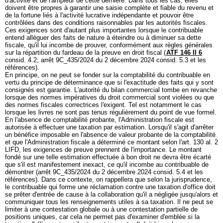
d'activité et de l'ampleur de cette dernière. Dans tous les cas, elles
doivent être propres à garantir une saisie complète et fiable du revenu et
de la fortune liés à l'activité lucrative indépendante et pouvoir être
contrôlées dans des conditions raisonnables par les autorités fiscales.
Ces exigences sont d'autant plus importantes lorsque le contribuable
entend alléguer des faits de nature à éteindre ou à diminuer sa dette
fiscale, qu'il lui incombe de prouver, conformément aux règles générales
sur la répartition du fardeau de la preuve en droit fiscal (
ATF 146 II 6
consid. 4.2; arrêt 9C_435/2024 du 2 décembre 2024 consid. 5.3 et les
références).
En principe, on ne peut se fonder sur la comptabilité du contribuable en
vertu du principe de déterminance que si l'exactitude des faits qui y sont
consignés est garantie. L'autorité du bilan commercial tombe en revanche
lorsque des normes impératives du droit commercial sont violées ou que
des normes fiscales correctrices l'exigent. Tel est notamment le cas
lorsque les livres ne sont pas tenus régulièrement du point de vue formel.
En l'absence de comptabilité probante, l'Administration fiscale est
autorisée à effectuer une taxation par estimation. Lorsqu'il s'agit d'arrêter
un bénéfice imposable en l'absence de valeur probante de la comptabilité
et que l'Administration fiscale a déterminé ce montant selon l'
art. 130 al. 2
LIFD
, les exigences de preuve prennent de l'importance. Le montant
fondé sur une telle estimation effectuée à bon droit ne devra être écarté
que s'il est manifestement inexact, ce qu'il incombe au contribuable de
démontrer (arrêt 9C_435/2024 du 2 décembre 2024 consid. 5.4 et les
références). Dans ce contexte, on rappellera que selon la jurisprudence,
le contribuable qui forme une réclamation contre une taxation d'office doit
se prêter d'entrée de cause à la collaboration qu'il a négligée jusqu'alors et
communiquer tous les renseignements utiles à sa taxation. Il ne peut se
limiter à une contestation globale ou à une contestation partielle de
positions uniques, car cela ne permet pas d'examiner d'emblée si la