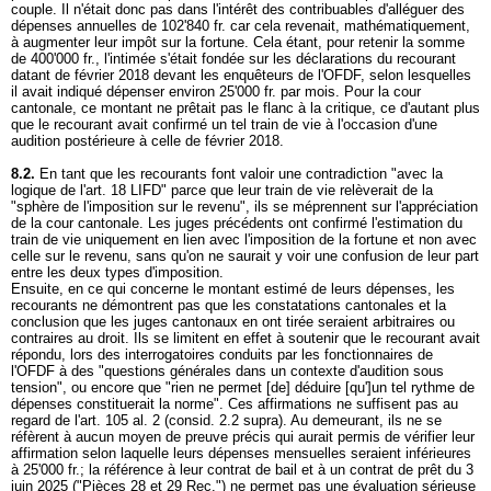
couple. Il n'était donc pas dans l'intérêt des contribuables d'alléguer des
dépenses annuelles de 102'840 fr. car cela revenait, mathématiquement,
à augmenter leur impôt sur la fortune. Cela étant, pour retenir la somme
de 400'000 fr., l'intimée s'était fondée sur les déclarations du recourant
datant de février 2018 devant les enquêteurs de l'OFDF, selon lesquelles
il avait indiqué dépenser environ 25'000 fr. par mois. Pour la cour
cantonale, ce montant ne prêtait pas le flanc à la critique, ce d'autant plus
que le recourant avait confirmé un tel train de vie à l'occasion d'une
audition postérieure à celle de février 2018.
8.2.
En tant que les recourants font valoir une contradiction "avec la
logique de l'
art. 18 LIFD
" parce que leur train de vie relèverait de la
"sphère de l'imposition sur le revenu", ils se méprennent sur l'appréciation
de la cour cantonale. Les juges précédents ont confirmé l'estimation du
train de vie uniquement en lien avec l'imposition de la fortune et non avec
celle sur le revenu, sans qu'on ne saurait y voir une confusion de leur part
entre les deux types d'imposition.
Ensuite, en ce qui concerne le montant estimé de leurs dépenses, les
recourants ne démontrent pas que les constatations cantonales et la
conclusion que les juges cantonaux en ont tirée seraient arbitraires ou
contraires au droit. Ils se limitent en effet à soutenir que le recourant avait
répondu, lors des interrogatoires conduits par les fonctionnaires de
l'OFDF à des "questions générales dans un contexte d'audition sous
tension", ou encore que "rien ne permet [de] déduire [qu']un tel rythme de
dépenses constituerait la norme". Ces affirmations ne suffisent pas au
regard de l'art. 105 al. 2 (consid. 2.2 supra). Au demeurant, ils ne se
réfèrent à aucun moyen de preuve précis qui aurait permis de vérifier leur
affirmation selon laquelle leurs dépenses mensuelles seraient inférieures
à 25'000 fr.; la référence à leur contrat de bail et à un contrat de prêt du 3
juin 2025 ("Pièces 28 et 29 Rec.") ne permet pas une évaluation sérieuse