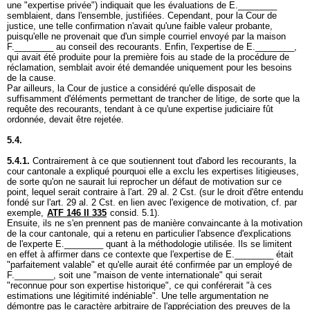
une "expertise privée") indiquait que les évaluations de E.________
semblaient, dans l'ensemble, justifiées. Cependant, pour la Cour de
justice, une telle confirmation n'avait qu'une faible valeur probante,
puisqu'elle ne provenait que d'un simple courriel envoyé par la maison
F.________ au conseil des recourants. Enfin, l'expertise de E.________,
qui avait été produite pour la première fois au stade de la procédure de
réclamation, semblait avoir été demandée uniquement pour les besoins
de la cause.
Par ailleurs, la Cour de justice a considéré qu'elle disposait de
suffisamment d'éléments permettant de trancher de litige, de sorte que la
requête des recourants, tendant à ce qu'une expertise judiciaire fût
ordonnée, devait être rejetée.
5.4.
5.4.1.
Contrairement à ce que soutiennent tout d'abord les recourants, la
cour cantonale a expliqué pourquoi elle a exclu les expertises litigieuses,
de sorte qu'on ne saurait lui reprocher un défaut de motivation sur ce
point, lequel serait contraire à l'
art. 29 al. 2 Cst.
(sur le droit d'être entendu
fondé sur l'
art. 29 al. 2 Cst.
en lien avec l'exigence de motivation, cf. par
exemple,
ATF 146 II 335
consid. 5.1).
Ensuite, ils ne s'en prennent pas de manière convaincante à la motivation
de la cour cantonale, qui a retenu en particulier l'absence d'explications
de l'experte E.________ quant à la méthodologie utilisée. Ils se limitent
en effet à affirmer dans ce contexte que l'expertise de E.________ était
"parfaitement valable" et qu'elle aurait été confirmée par un employé de
F.________, soit une "maison de vente internationale" qui serait
"reconnue pour son expertise historique", ce qui conférerait "à ces
estimations une légitimité indéniable". Une telle argumentation ne
démontre pas le caractère arbitraire de l'appréciation des preuves de la