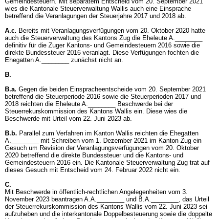
Gemeindesteuern. Mit separatem Entscheid vom 20. September 2021
wies die Kantonale Steuerverwaltung Wallis auch eine Einsprache
betreffend die Veranlagungen der Steuerjahre 2017 und 2018 ab.
A.c.
Bereits mit Veranlagungsverfügungen vom 20. Oktober 2020 hatte
auch die Steuerverwaltung des Kantons Zug die Eheleute A.________
definitiv für die Zuger Kantons- und Gemeindesteuern 2016 sowie die
direkte Bundessteuer 2016 veranlagt. Diese Verfügungen fochten die
Ehegatten A.________ zunächst nicht an.
B.
B.a.
Gegen die beiden Einspracheentscheide vom 20. September 2021
betreffend die Steuerperiode 2016 sowie die Steuerperioden 2017 und
2018 reichten die Eheleute A.________ Beschwerde bei der
Steuerrekurskommission des Kantons Wallis ein. Diese wies die
Beschwerde mit Urteil vom 22. Juni 2023 ab.
B.b.
Parallel zum Verfahren im Kanton Wallis reichten die Ehegatten
A.________ mit Schreiben vom 1. Dezember 2021 im Kanton Zug ein
Gesuch um Revision der Veranlagungsverfügungen vom 20. Oktober
2020 betreffend die direkte Bundessteuer und die Kantons- und
Gemeindesteuern 2016 ein. Die Kantonale Steuerverwaltung Zug trat auf
dieses Gesuch mit Entscheid vom 24. Februar 2022 nicht ein.
C.
Mit Beschwerde in öffentlich-rechtlichen Angelegenheiten vom 3.
November 2023 beantragen A.A.________ und B.A.________, das Urteil
der Steuerrekurskommission des Kantons Wallis vom 22. Juni 2023 sei
aufzuheben und die interkantonale Doppelbesteuerung sowie die doppelte