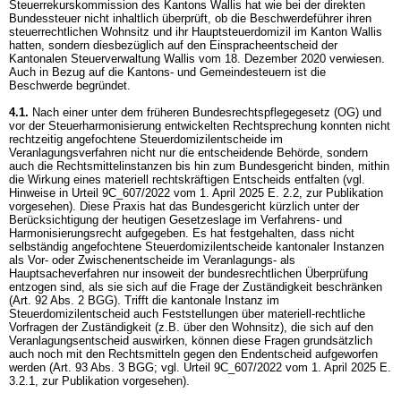
Steuerrekurskommission des Kantons Wallis hat wie bei der direkten
Bundessteuer nicht inhaltlich überprüft, ob die Beschwerdeführer ihren
steuerrechtlichen Wohnsitz und ihr Hauptsteuerdomizil im Kanton Wallis
hatten, sondern diesbezüglich auf den Einspracheentscheid der
Kantonalen Steuerverwaltung Wallis vom 18. Dezember 2020 verwiesen.
Auch in Bezug auf die Kantons- und Gemeindesteuern ist die
Beschwerde begründet.
4.1.
Nach einer unter dem früheren Bundesrechtspflegegesetz (OG) und
vor der Steuerharmonisierung entwickelten Rechtsprechung konnten nicht
rechtzeitig angefochtene Steuerdomizilentscheide im
Veranlagungsverfahren nicht nur die entscheidende Behörde, sondern
auch die Rechtsmittelinstanzen bis hin zum Bundesgericht binden, mithin
die Wirkung eines materiell rechtskräftigen Entscheids entfalten (vgl.
Hinweise in Urteil 9C_607/2022 vom 1. April 2025 E. 2.2, zur Publikation
vorgesehen). Diese Praxis hat das Bundesgericht kürzlich unter der
Berücksichtigung der heutigen Gesetzeslage im Verfahrens- und
Harmonisierungsrecht aufgegeben. Es hat festgehalten, dass nicht
selbständig angefochtene Steuerdomizilentscheide kantonaler Instanzen
als Vor- oder Zwischenentscheide im Veranlagungs- als
Hauptsacheverfahren nur insoweit der bundesrechtlichen Überprüfung
entzogen sind, als sie sich auf die Frage der Zuständigkeit beschränken
(
Art. 92 Abs. 2 BGG
). Trifft die kantonale Instanz im
Steuerdomizilentscheid auch Feststellungen über materiell-rechtliche
Vorfragen der Zuständigkeit (z.B. über den Wohnsitz), die sich auf den
Veranlagungsentscheid auswirken, können diese Fragen grundsätzlich
auch noch mit den Rechtsmitteln gegen den Endentscheid aufgeworfen
werden (
Art. 93 Abs. 3 BGG
; vgl. Urteil 9C_607/2022 vom 1. April 2025 E.
3.2.1, zur Publikation vorgesehen).