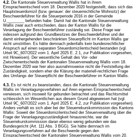
4.2.
Die Kantonale Steuerverwaltung Wallis hat in ihrem
Einspracheentscheid vom 18. Dezember 2020 festgestellt, dass sich das
Hauptsteuerdomizil (bzw. genauer: der steuerrechtliche Wohnsitz) der
Beschwerdeführer für die Steuerperiode 2016 in der Gemeinde
U.________ befunden habe. Damit hat die Kantonale Steuerverwaltung
Wallis zwar auch entschieden, dass der Kanton Wallis für die
Veranlagung der Beschwerdeführer zuständig sei. Diese Frage war
indessen aufgrund des Grundbesitzes der Beschwerdeführer und der
damit einhergehenden beschränkten Steuerpflicht im Kanton Wallis gar
nicht umstritten. Es hätte demnach jedenfalls kein bundesrechtlicher
Anspruch auf einen separaten Steuerdomizilentscheid bestanden (vgl.
Urteil 9C_607/2022 vom 1. April 2025 E. 2.1, zur Publikation vorgesehen,
mit Hinweisen). Der wesentliche Gehalt des Vor- oder
Zwischenentscheids der Kantonalen Steuerverwaltung Wallis vom 18.
Dezember 2020 war hier also ausnahmsweise nicht die Feststellung der
Zuständigkeit, sondern eher die Klärung der materiell-rechtlichen Frage
des Umfangs der Steuerpflicht der Beschwerdeführer im Kanton Wallis.
4.3.
Es ist nicht zu beanstanden, dass die Kantonale Steuerverwaltung
Wallis im Veranlagungsverfahren auf ihren eigenen Einspracheentscheid
verwiesen, sich insoweit für gebunden betrachtet und das Rechtsmittel
schliesslich im Wesentlichen aus diesem Grund abgewiesen hat (vgl.
Urteil 9C_607/2022 vom 1. April 2025 E. 4.2, zur Publikation vorgesehen).
Anders verhält es sich aber bei der Steuerrekurskommission des Kantons
Wallis: Soweit der Steuerdomizilentscheid der Steuerverwaltung über die
Frage der Veranlagungszuständigkeit hinausreichte, war die
Steuerrekurskommission daran ebenso wenig gebunden wie das
Bundesgericht (
Art. 111 Abs. 3 BGG
). Sie hätte demnach im
Veranlagungsverfahren auf die Beschwerde gegen den
Einspracheentscheid der Kantonalen Steuerverwaltung Wallis vom 20.