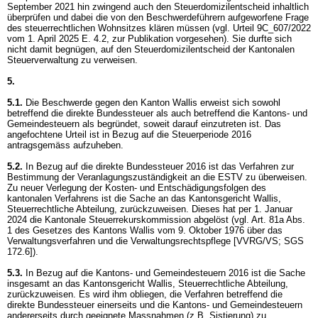
September 2021 hin zwingend auch den Steuerdomizilentscheid inhaltlich
überprüfen und dabei die von den Beschwerdeführern aufgeworfene Frage
des steuerrechtlichen Wohnsitzes klären müssen (vgl. Urteil 9C_607/2022
vom 1. April 2025 E. 4.2, zur Publikation vorgesehen). Sie durfte sich
nicht damit begnügen, auf den Steuerdomizilentscheid der Kantonalen
Steuerverwaltung zu verweisen.
5.
5.1.
Die Beschwerde gegen den Kanton Wallis erweist sich sowohl
betreffend die direkte Bundessteuer als auch betreffend die Kantons- und
Gemeindesteuern als begründet, soweit darauf einzutreten ist. Das
angefochtene Urteil ist in Bezug auf die Steuerperiode 2016
antragsgemäss aufzuheben.
5.2.
In Bezug auf die direkte Bundessteuer 2016 ist das Verfahren zur
Bestimmung der Veranlagungszuständigkeit an die ESTV zu überweisen.
Zu neuer Verlegung der Kosten- und Entschädigungsfolgen des
kantonalen Verfahrens ist die Sache an das Kantonsgericht Wallis,
Steuerrechtliche Abteilung, zurückzuweisen. Dieses hat per 1. Januar
2024 die Kantonale Steuerrekurskommission abgelöst (vgl. Art. 81a Abs.
1 des Gesetzes des Kantons Wallis vom 9. Oktober 1976 über das
Verwaltungsverfahren und die Verwaltungsrechtspflege [VVRG/VS; SGS
172.6]).
5.3.
In Bezug auf die Kantons- und Gemeindesteuern 2016 ist die Sache
insgesamt an das Kantonsgericht Wallis, Steuerrechtliche Abteilung,
zurückzuweisen. Es wird ihm obliegen, die Verfahren betreffend die
direkte Bundessteuer einerseits und die Kantons- und Gemeindesteuern
andererseits durch geeignete Massnahmen (z.B. Sistierung) zu