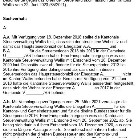
Beschwerde gegen das Urteil der Steuerrekurskommission des Kantons
Wallis vom 22. Juni 2023 (65/2021).
Sachverhalt:
A.
A.a.
Mit Verfügung vom 18. Dezember 2018 stellte die Kantonale
Steuerverwaltung Wallis fest, dass sich der steuerliche Wohnsitz und
damit das Hauptsteuerdomizil der Ehegatten A.A.________ und
B.A.________ für die Steuerperioden 2013 bis 2016 in der Gemeinde
U.________/VS befunden habe. Eine Einsprache hiergegen wies die
Kantonale Steuerverwaltung Wallis mit Entscheid vom 18. Dezember
2020 laut Dispositiv zwar ab, änderte für die Steuerperioden 2013 bis
2015 ihre Verfügung aber dahingehend ab, dass sich in diesen
Steuerperioden das Hauptsteuerdomizil der Ehegatten A.________ nicht
im Kanton Wallis befunden habe. Bereits mit Verfügung vom 21. Juni
2018 hatte die Kantonale Steuerverwaltung Wallis ausserdem festgestellt,
dass sich der Wohnsitz der Ehegatten A.________ ab 2017 in der
Gemeinde V.________/VS befinde.
A.b.
Mit Veranlagungsverfügungen vom 25. März 2021 veranlagte die
Kantonale Steuerverwaltung Wallis die Ehegatten A.________ für die
Kantons- und Gemeindesteuern und für die direkte Bundessteuer für die
Steuerperiode 2016. Eine Einsprache hiergegen wies die Kantonale
Steuerverwaltung Wallis mit Entscheid vom 20. September 2021 ab. Sie
bezog sich darin auf ihren Entscheid vom 18. Dezember 2020, aus dem
sie eine längere Passage zitierte. Sie unterschied in ihrem Entscheid
nicht zwischen der direkten Bundessteuer und den Kantons- und