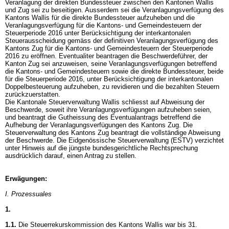
Veranlagung der direkten Bundessteuer zwischen den Kantonen Wallis
und Zug sei zu beseitigen. Ausserdem sei die Veranlagungsverfügung des
Kantons Wallis für die direkte Bundessteuer aufzuheben und die
Veranlagungsverfügung für die Kantons- und Gemeindesteuern der
Steuerperiode 2016 unter Berücksichtigung der interkantonalen
Steuerausscheidung gemäss der definitiven Veranlagungsverfügung des
Kantons Zug für die Kantons- und Gemeindesteuern der Steuerperiode
2016 zu eröffnen. Eventualiter beantragen die Beschwerdeführer, der
Kanton Zug sei anzuweisen, seine Veranlagungsverfügungen betreffend
die Kantons- und Gemeindesteuern sowie die direkte Bundessteuer, beide
für die Steuerperiode 2016, unter Berücksichtigung der interkantonalen
Doppelbesteuerung aufzuheben, zu revidieren und die bezahlten Steuern
zurückzuerstatten.
Die Kantonale Steuerverwaltung Wallis schliesst auf Abweisung der
Beschwerde, soweit ihre Veranlagungsverfügungen aufzuheben seien,
und beantragt die Gutheissung des Eventualantrags betreffend die
Aufhebung der Veranlagungsverfügungen des Kantons Zug. Die
Steuerverwaltung des Kantons Zug beantragt die vollständige Abweisung
der Beschwerde. Die Eidgenössische Steuerverwaltung (ESTV) verzichtet
unter Hinweis auf die jüngste bundesgerichtliche Rechtsprechung
ausdrücklich darauf, einen Antrag zu stellen.
Erwägungen:
I. Prozessuales
1.
1.1.
Die Steuerrekurskommission des Kantons Wallis war bis 31.