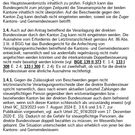
des Hauptsteuerdomizils inhaltlich zu prüfen. Folglich kann das
Bundesgericht zum jetzigen Zeitpunkt die Steueransprüche der beiden
Kantone inhaltlich nicht überprüfen. Auf die Beschwerde gegen den
Kanton Zug kann deshalb nicht eingetreten werden, soweit sie die Zuger
Kantons- und Gemeindesteuern betrifft.
1.4.
Auch auf den Antrag betreffend die Veranlagung der direkten
Bundessteuer durch den Kanton Zug kann nicht eingetreten werden. Die
Ausnahme vom Erfordernis der Letztinstanzlichkeit gemäss
Art. 86 Abs.
1 lit. d BGG
hat das Bundesgericht für die Anfechtung von
Veranlagungsentscheiden betreffend die Kantons- und Gemeindesteuern
entwickelt, namentlich weil sie andernfalls regelmässig nicht mehr
angefochten werden könnten und die interkantonale Doppelbesteuerung
nicht mehr beseitigt werden könnte (vgl.
BGE 139 II 373
E. 1.4
;
133 I
308
E. 2.4
;
133 I 300
E. 2.4). Es ist zweifelhaft, ob sich für die direkte
Bundessteuer eine ähnliche Ausnahme rechtfertigt.
1.4.1.
Gegen die Zulässigkeit von Beschwerden gegen nicht
letztinstanzliche Veranlagungsentscheide über die direkte Bundessteuer
spricht namentlich, dass nach einem aktuellen Leiturteil Zahlungen der
steuerpflichtigen Person gegenüber dem erstveranlagenden bzw. -
beziehenden Kanton bei der direkten Bundessteuer auch dann befreiend
wirken, wenn sich dieser Kanton schliesslich als unzuständig erweist (vgl.
Urteil 9C_323/2023 vom 7. August 2024 E. 3.6.6 und 3.6.7, zur
Publikation vorgesehen; vgl. auch Urteil 2C_974/2019 vom 17. Dezember
2020 E. 15). Dadurch ist die Gefahr für steuerpflichtige Personen, die
direkte Bundessteuer doppelt bezahlen zu müssen, im Wesentlichen
gebannt. Die Situation unterscheidet sich also erheblich von jener bei den
Kantons- und Gemeindesteuern.