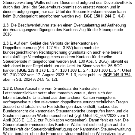
Steuerverwaltung Wallis richten. Diese sind aufgrund des Devolutiveffekts
durch das Urteil der Steuerrekurskommission ersetzt worden und in
diesem aufgegangen; nur das Urteil der Steuerrekurskommission kann
beim Bundesgericht angefochten werden (vgl.
BGE 150 II 244
E. 4.4).
1.3.
Die Beschwerdeführer stellen einen Eventualantrag auf Aufhebung
der Veranlagungsverfügungen des Kantons Zug für die Steuerperiode
2016.
1.3.1.
Auf dem Gebiet des Verbots der interkantonalen
Doppelbesteuerung (
Art. 127 Abs. 3 BV
) kann nach der
bundesgerichtlichen Rechtsprechung grundsätzlich auch eine bereits
rechtskräftige Veranlagung eines anderen Kantons für dieselbe
Steuerperiode mitangefochten werden (
Art. 100 Abs. 5 BGG
), obwohl es
sich dabei in der Regel nicht um ein Urteil im Sinne von
Art. 86 BGG
handelt (
BGE 139 II 373
E. 1.4
;
133 I 308
E. 2.4
;
133 I 300
E. 2.4; Urteil
9C_710/2022 vom 17. August 2023 E. 1.3, nicht publ. in:
BGE 149 II 354
,
aber in StE 2024 A 24.5 Nr. 12).
1.3.2.
Diese Ausnahme vom Grundsatz der kantonalen
Letztinstanzlichkeit setzt aber immerhin voraus, dass sich der
letztinstanzliche Entscheid aus dem anderen Kanton wenigstens
vorfrageweise zu den relevanten doppelbesteuerungsrechtlichen Fragen
äussert und tatsächliche Feststellungen dazu enthält, sodass das
Bundesgericht die kantonalen Steueransprüche überprüfen kann und die
Sache mit anderen Worten spruchreif ist (vgl. Urteil 9C_607/2022 vom 1.
April 2025 E. 1.3.2, zur Publikation vorgesehen). Daran fehlt es hier. Die
Steuerrekurskommission des Kantons Wallis hat sich lediglich auf die
Rechtskraft der Steuerdomizilverfügung der Kantonalen Steuerverwaltung
Wallis berufen, ohne die Frage des steuerrechtlichen Wohnsitzes bzw.