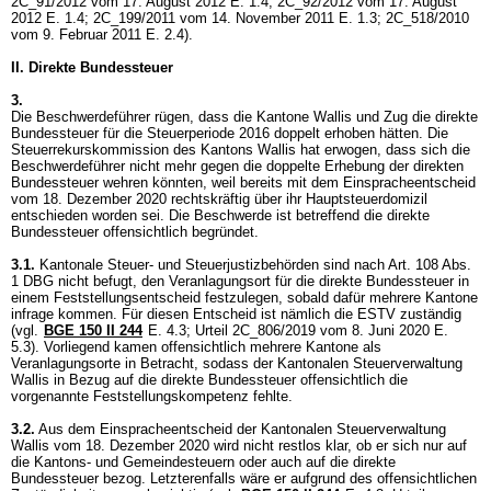
2C_91/2012 vom 17. August 2012 E. 1.4; 2C_92/2012 vom 17. August
2012 E. 1.4; 2C_199/2011 vom 14. November 2011 E. 1.3; 2C_518/2010
vom 9. Februar 2011 E. 2.4).
II. Direkte Bundessteuer
3.
Die Beschwerdeführer rügen, dass die Kantone Wallis und Zug die direkte
Bundessteuer für die Steuerperiode 2016 doppelt erhoben hätten. Die
Steuerrekurskommission des Kantons Wallis hat erwogen, dass sich die
Beschwerdeführer nicht mehr gegen die doppelte Erhebung der direkten
Bundessteuer wehren könnten, weil bereits mit dem Einspracheentscheid
vom 18. Dezember 2020 rechtskräftig über ihr Hauptsteuerdomizil
entschieden worden sei. Die Beschwerde ist betreffend die direkte
Bundessteuer offensichtlich begründet.
3.1.
Kantonale Steuer- und Steuerjustizbehörden sind nach
Art. 108 Abs.
1 DBG
nicht befugt, den Veranlagungsort für die direkte Bundessteuer in
einem Feststellungsentscheid festzulegen, sobald dafür mehrere Kantone
infrage kommen. Für diesen Entscheid ist nämlich die ESTV zuständig
(vgl.
BGE 150 II 244
E. 4.3; Urteil 2C_806/2019 vom 8. Juni 2020 E.
5.3). Vorliegend kamen offensichtlich mehrere Kantone als
Veranlagungsorte in Betracht, sodass der Kantonalen Steuerverwaltung
Wallis in Bezug auf die direkte Bundessteuer offensichtlich die
vorgenannte Feststellungskompetenz fehlte.
3.2.
Aus dem Einspracheentscheid der Kantonalen Steuerverwaltung
Wallis vom 18. Dezember 2020 wird nicht restlos klar, ob er sich nur auf
die Kantons- und Gemeindesteuern oder auch auf die direkte
Bundessteuer bezog. Letzterenfalls wäre er aufgrund des offensichtlichen