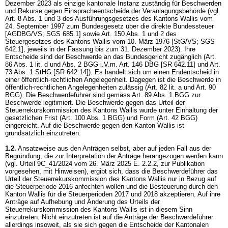
Dezember 2023 als einzige kantonale Instanz zuständig für Beschwerden
und Rekurse gegen Einspracheentscheide der Veranlagungsbehörde (vgl.
Art. 8 Abs. 1 und 3 des Ausführungsgesetzes des Kantons Wallis vom
24. September 1997 zum Bundesgesetz über die direkte Bundessteuer
[AGDBG/VS; SGS 685.1] sowie Art. 150 Abs. 1 und 2 des
Steuergesetzes des Kantons Wallis vom 10. März 1976 [StG/VS; SGS
642.1], jeweils in der Fassung bis zum 31. Dezember 2023). Ihre
Entscheide sind der Beschwerde an das Bundesgericht zugänglich (
Art.
86 Abs. 1 lit. d und Abs. 2 BGG
i.V.m.
Art. 146 DBG
[SR 642.11] und
Art.
73 Abs. 1 StHG
[SR 642.14]). Es handelt sich um einen Endentscheid in
einer öffentlich-rechtlichen Angelegenheit. Dagegen ist die Beschwerde in
öffentlich-rechtlichen Angelegenheiten zulässig (
Art. 82 lit. a und
Art. 90
BGG
). Die Beschwerdeführer sind gemäss
Art. 89 Abs. 1 BGG
zur
Beschwerde legitimiert. Die Beschwerde gegen das Urteil der
Steuerrekurskommission des Kantons Wallis wurde unter Einhaltung der
gesetzlichen Frist (
Art. 100 Abs. 1 BGG
) und Form (
Art. 42 BGG
)
eingereicht. Auf die Beschwerde gegen den Kanton Wallis ist
grundsätzlich einzutreten.
1.2.
Ansatzweise aus den Anträgen selbst, aber auf jeden Fall aus der
Begründung, die zur Interpretation der Anträge herangezogen werden kann
(vgl. Urteil 9C_41/2024 vom 26. März 2025 E. 2.2.2, zur Publikation
vorgesehen, mit Hinweisen), ergibt sich, dass die Beschwerdeführer das
Urteil der Steuerrekurskommission des Kantons Wallis nur in Bezug auf
die Steuerperiode 2016 anfechten wollen und die Besteuerung durch den
Kanton Wallis für die Steuerperioden 2017 und 2018 akzeptieren. Auf ihre
Anträge auf Aufhebung und Änderung des Urteils der
Steuerrekurskommission des Kantons Wallis ist in diesem Sinn
einzutreten. Nicht einzutreten ist auf die Anträge der Beschwerdeführer
allerdings insoweit, als sie sich gegen die Entscheide der Kantonalen