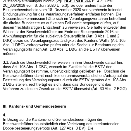
Zuständigkeitsmangels nichtig (vgl.
BGE 150 II 244
E. 4.3; Urteil
2C_806/2019 vom 8. Juni 2020 E. 5.3). So oder anders hätte der
Einspracheentscheid vom 18. Dezember 2020 von vornherein keinerlei
Bindungswirkung für das Veranlagungsverfahren entfalten können. Die
Steuerrekurskommission hätte sich im Veranlagungsverfahren betreffend
die direkte Bundessteuer auf keinen Fall damit begnügen dürfen, auf
diesen "rechtskräftigen Entscheid" zu verweisen. Sie hätte entweder den
Wohnsitz der Beschwerdeführer am Ende der Steuerperiode 2016 als
Anknüfungspunkt für die subjektive Steuerpflicht (
Art. 3 Abs. 1 und 2
DBG
) sowie die Veranlagungszuständigkeit des Kantons Wallis (
Art. 105
Abs. 1 DBG
) vorfrageweise prüfen oder die Sache zur Bestimmung des
Veranlagungsorts nach
Art. 108 Abs. 1 DBG
an die ESTV überweisen
müssen.
3.3.
Auch die Beschwerdeführer weisen in ihrer Beschwerde darauf hin,
dass
Art. 108 Abs. 1 DBG
, wonach im Zweifelsfall die ESTV den
Veranlagungsort bestimme, unberücksichtigt geblieben sei. Obschon die
Beschwerdeführer damit noch keinen unmissverständlichen Antrag auf die
Feststellung des Veranlagungsorts durch die ESTV gemäss
Art. 108 Abs.
2 DBG
stellen, rechtfertigt es sich, dass das Bundesgericht das
Verfahren zu diesem Zweck an die ESTV überweist (
Art. 30 Abs. 2 BGG
).
III. Kantons- und Gemeindesteuern
4.
In Bezug auf die Kantons- und Gemeindesteuern rügen die
Beschwerdeführer hauptsächlich eine Verletzung des interkantonalen
Doppelbesteuerungsverbots (
Art. 127 Abs. 3 BV
). Die