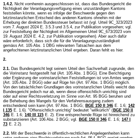
1.4.2.
Nicht vornherein ausgeschlossen ist, dass das Bundesgericht die
Nichtigkeit der Veranlagungsverfügung eines unzuständigen Kantons
feststellen könnte, wenn es infolge der Beschwerde gegen den
letztinstanzlichen Entscheid des anderen Kantons ohnehin mit der
Erhebung der direkten Bundessteuer befasst ist (vgl. Urteil 9C_323/2023
vom 7. August 2024 E. 3.5.3 und 3.5.4, zur Publikation vorgesehen; vgl.
zur Feststellung der Nichtigkeit im Allgemeinen Urteil 9C_673/2023 vom
19. August 2024 E. 4.2, zur Publikation vorgesehen). Aber auch dafür
wäre erforderlich, dass sich die für die Veranlagungszuständigkeit
gemäss
Art. 105 Abs. 1 DBG
relevanten Tatsachen aus dem
angefochtenen letztinstanzlichen Urteil ergeben. Daran fehlt es hier.
2.
2.1.
Das Bundesgericht legt seinem Urteil den Sachverhalt zugrunde, den
die Vorinstanz festgestellt hat (
Art. 105 Abs. 1 BGG
). Eine Berichtigung
oder Ergänzung der vorinstanzlichen Feststellungen ist von Amtes wegen
(
Art. 105 Abs. 2 BGG
) oder auf Rüge hin (
Art. 97 Abs. 1 BGG
) möglich.
Von den tatsächlichen Grundlagen des vorinstanzlichen Urteils weicht das
Bundesgericht jedoch nur ab, wenn diese offensichtlich unrichtig sind
oder auf einer Rechtsverletzung im Sinne von
Art. 95 BGG
beruhen und
die Behebung des Mangels für den Verfahrensausgang zudem
entscheidend sein kann (
Art. 97 Abs. 1 BGG
;
BGE 150 II 346
E. 1.6
;
142
I 135
E. 1.6). "Offensichtlich unrichtig" bedeutet "willkürlich" (
BGE 150 II
346
E. 1.6;
140 III 115
E. 2). Eine entsprechende Rüge ist hinreichend zu
substanziieren (
Art. 106 Abs. 2 BGG
; vgl.
BGE 150 II 346
E. 1.6
;
147 I
73
E. 2.2).
2.2.
Mit der Beschwerde in öffentlich-rechtlichen Angelegenheiten kann
unter anderem eine Rechtsverletzung nach Art. 95 f. BGG gerügt werden.