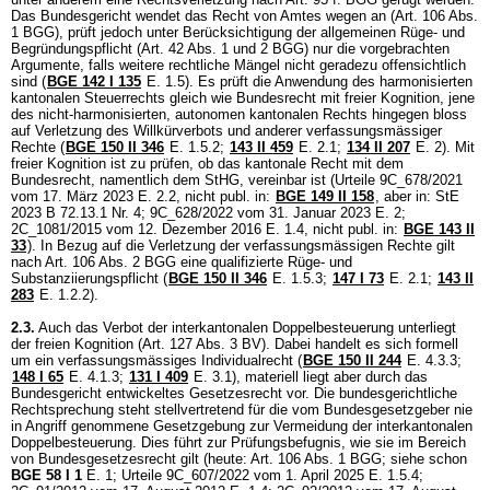
Das Bundesgericht wendet das Recht von Amtes wegen an (
Art. 106 Abs.
1 BGG
), prüft jedoch unter Berücksichtigung der allgemeinen Rüge- und
Begründungspflicht (
Art. 42 Abs. 1 und 2 BGG
) nur die vorgebrachten
Argumente, falls weitere rechtliche Mängel nicht geradezu offensichtlich
sind (
BGE 142 I 135
E. 1.5). Es prüft die Anwendung des harmonisierten
kantonalen Steuerrechts gleich wie Bundesrecht mit freier Kognition, jene
des nicht-harmonisierten, autonomen kantonalen Rechts hingegen bloss
auf Verletzung des Willkürverbots und anderer verfassungsmässiger
Rechte (
BGE 150 II 346
E. 1.5.2;
143 II 459
E. 2.1;
134 II 207
E. 2). Mit
freier Kognition ist zu prüfen, ob das kantonale Recht mit dem
Bundesrecht, namentlich dem StHG, vereinbar ist (Urteile 9C_678/2021
vom 17. März 2023 E. 2.2, nicht publ. in:
BGE 149 II 158
, aber in: StE
2023 B 72.13.1 Nr. 4; 9C_628/2022 vom 31. Januar 2023 E. 2;
2C_1081/2015 vom 12. Dezember 2016 E. 1.4, nicht publ. in:
BGE 143 II
33
). In Bezug auf die Verletzung der verfassungsmässigen Rechte gilt
nach
Art. 106 Abs. 2 BGG
eine qualifizierte Rüge- und
Substanziierungspflicht (
BGE 150 II 346
E. 1.5.3
;
147 I 73
E. 2.1;
143 II
283
E. 1.2.2).
2.3.
Auch das Verbot der interkantonalen Doppelbesteuerung unterliegt
der freien Kognition (
Art. 127 Abs. 3 BV
). Dabei handelt es sich formell
um ein verfassungsmässiges Individualrecht (
BGE 150 II 244
E. 4.3.3
;
148 I 65
E. 4.1.3
;
131 I 409
E. 3.1), materiell liegt aber durch das
Bundesgericht entwickeltes Gesetzesrecht vor. Die bundesgerichtliche
Rechtsprechung steht stellvertretend für die vom Bundesgesetzgeber nie
in Angriff genommene Gesetzgebung zur Vermeidung der interkantonalen
Doppelbesteuerung. Dies führt zur Prüfungsbefugnis, wie sie im Bereich
von Bundesgesetzesrecht gilt (heute:
Art. 106 Abs. 1 BGG
; siehe schon
BGE 58 I 1
E. 1; Urteile 9C_607/2022 vom 1. April 2025 E. 1.5.4;